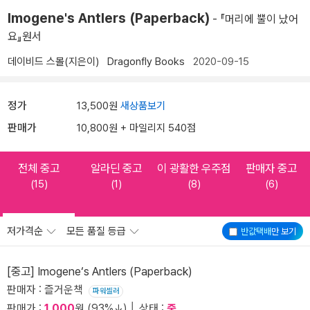
Imogene's Antlers (Paperback)
- 『머리에 뿔이 났어
요』원서
데이비드 스몰(지은이)
Dragonfly Books
2020-09-15
정가
13,500원
새상품보기
판매가
10,800원 + 마일리지 540점
전체 중고
알라딘 중고
이 광활한 우주점
판매자 중고
(15)
(1)
(8)
(6)
저가격순
모든 품질 등급
반값택배
만 보기
[중고] Imogene‘s Antlers (Paperback)
판매자 : 즐거운책
파워셀러
판매가 :
1,000
원 (93%↓) │ 상태 :
중