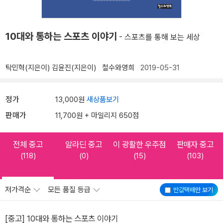
10대와 통하는 스포츠 이야기
- 스포츠를 통해 보는 세상
탁민혁(지은이)
김윤진(지은이)
철수와영희
2019-05-31
정가
13,000원
새상품보기
판매가
11,700원 + 마일리지 650점
전체 중고
알라딘 중고
이 광활한 우주점
판매자 중고
(118)
(0)
(15)
(103)
저가격순
모든 품질 등급
반값택배
만 보기
[중고] 10대와 통하는 스포츠 이야기