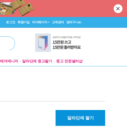
로그인
회원가입
마이페이지
고객센터
장바구니
(0)
판매자매니저
알라딘에 중고팔기
중고 전문셀러샵
알라딘에 팔기