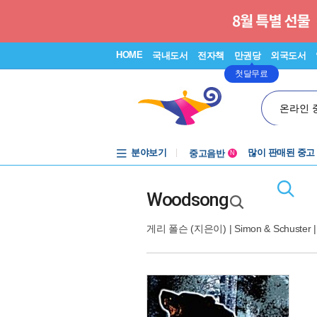
HOME
국내도서
전자책
만권당
외국도서
첫달무료
온라인 
분야보기
중고음반
많이 판매된 중고
N
1천원부터
중고음반
Woodsong
게리 폴슨
(지은이) |
Simon & Schuster
|