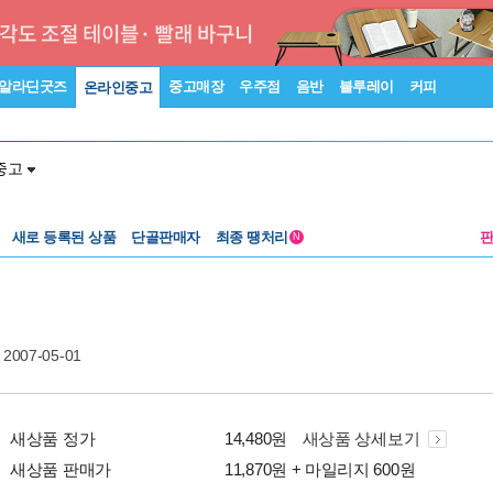
알라딘굿즈
중고매장
우주점
음반
블루레이
커피
온라인중고
중고
새로 등록된 상품
단골판매자
최종 땡처리
N
 2007-05-01
새상품 정가
14,480원
새상품 상세보기
새상품 판매가
11,870원 + 마일리지 600원