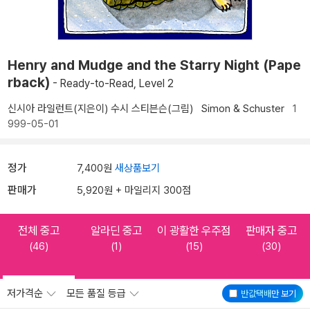
Henry and Mudge and the Starry Night (Pape
rback)
- Ready-to-Read, Level 2
신시아 라일런트(지은이)
수시 스티븐슨(그림)
Simon & Schuster
1
999-05-01
정가
7,400원
새상품보기
판매가
5,920원 + 마일리지 300점
전체 중고
알라딘 중고
이 광활한 우주점
판매자 중고
(46)
(1)
(15)
(30)
저가격순
모든 품질 등급
반값택배
만 보기