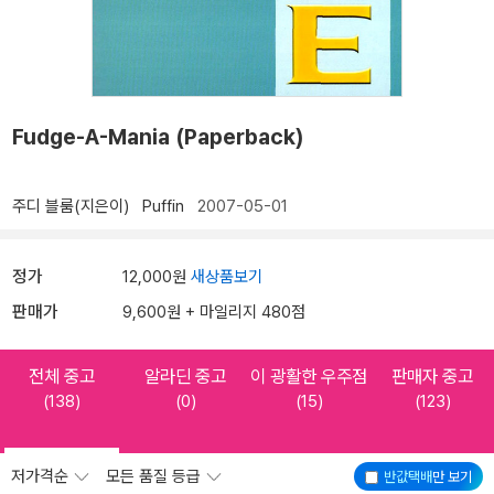
Fudge-A-Mania (Paperback)
주디 블룸(지은이)
Puffin
2007-05-01
정가
12,000원
새상품보기
판매가
9,600원 + 마일리지 480점
전체 중고
알라딘 중고
이 광활한 우주점
판매자 중고
(138)
(0)
(15)
(123)
저가격순
모든 품질 등급
반값택배
만 보기