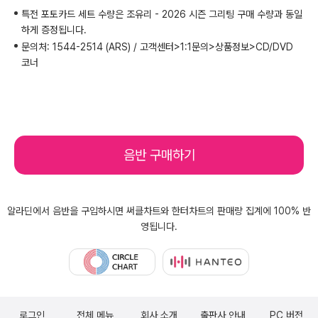
특전 포토카드 세트 수량은 조유리 - 2026 시즌 그리팅 구매 수량과 동일
하게 증정됩니다.
문의처: 1544-2514 (ARS) / 고객센터>1:1문의>상품정보>CD/DVD
코너
음반 구매하기
알라딘에서 음반을 구입하시면 써클차트와 한터차트의 판매량 집계에 100% 반
영됩니다.
써클차트
한터차트
로그인
전체 메뉴
회사 소개
출판사 안내
PC 버전