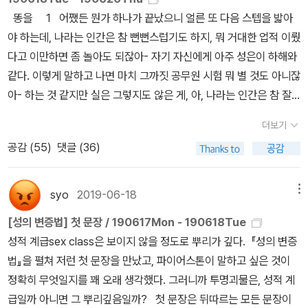
소설집이 한 권으로 엮이기까지 소설집을 기다린 독자가 많이 계실
syo의 서재가 되지 않을까요. 더덕단이라는 재미난 모임이 발족했
똥을 1 어쨌든 뭔가 하나가 끝났으니 얼른 또 다음 스텝을 밟아
거예요. 독자께 한 말씀 부탁드립니다.안녕하세요. 2021년 봄을 막
습니다. ㄷㄷㄷ 혹은 DDD라고도 부릅니다. the德, more德 이런
야 하는데, 나라는 인간은 참 뻔뻔스럽기도 하지, 뭐 거대한 업적 이뤘
떠나보내면서 독자분들과 만나게 돼 반갑습니다. 이 소설들 중 한 단
거 아니고 그냥 더덕입니다. 네. 먹는 거요. 정말 대단한 사람들입니
다고 이만하면 좀 놀아도 되잖아- 자기 자신에게 아주 성은이 하해와
편에서 ‘지금은 보낼 수 없는 편지’를 쓰는 인물이 나오는데요. 아직은
다. 본질은 ‘여성주의 독서모임’인데 대체로 ‘의식의 흐름 잡담모임’
같다. 이렇게 말하고 나면 마치 그까짓 공무원 시험 뭐 별 것도 아니잖
보내지 못할 것만 같은 편지를 혼자 쓰고 있는 누군가에게 제 글이 또
같은 유쾌한 느낌입니다. ‘월남에서 돌아온 복상사실주의자’라는 알
아- 하는 것 같지만 실은 그렇지도 않은 게, 아, 나라는 인간은 참 잘
다른 편지처럼 가닿을 수 있다면 좋겠습니다.
수 없는 깃발 제작 이야기가 나오기까지, 얼마나 현란한 대화의 꽃들
기조차 하지, 30분당 한 번꼴로 합격예측 시스템을 방문해 내 등수가
더보기
이 피었을까요. 말의 물길이 어디서 솟아서 어디로 흘러가는지 알 수
현재 몇 등인지를 지속적으로 확인하며 소리 없이 웃고 앉았다. 그럴
공감 (
55
)
댓글 (36)
가 없어서 즐겁습니다. 이제 책 이야기를 해야겠네요. 북플이 알려주
필요도 없고 그래봐야 뭐 달라질 일도 없다는 건 잘 알지만 그냥 내 등
는 바에 따르면, 올해는 이렇습니다. 01월 : 42권02월 : 35권03월
수가 너무 예뻐서...... 나라는 놈이 뭐라도 의미 있는 성과를 챙겨 본
: 20권04월 : 24권05월 : 40권06월 : 35권07월 : 38권08월 : 27
것이 민증 나오고 거의 처음이라서...... 더흑(폭풍눙물) 누군가에게
syo
2019-06-18
메뉴
권09월 : 37권10월 : 53권11월 : 33권12월 : 27권---------2019 :
는 작고 시시한 일일 수도 있지만 또 어느 누군가에겐 세상 벅찬 기쁨
[성의 변증법] 첫 문장 / 190617Mon - 190618Tue
411권---------2018 : 500권2017 : 689권 매년 꾸준히 영락하
이 될 수도 있는 뭔가를 얼떨결에 손에 쥐고, 이래야 하나 저래야 하나
성적 계급sex class은 보이지 않을 정도로 뿌리가 깊다. 『성의 변증
고 있군요. 이런 추세는 내년에도 계속되겠지요. 그래도 하루에 한 권
생각중이다. 어쨌든 나한테 좋은 일인 건 사실이다. 양치기 개 관리
법』을 펼쳐 저런 첫 문장을 만났고, 파이어스톤이 말하고 싶은 것이
은 더 읽었으니, 일단은 칭찬을 해 주고 다음 해로 넘어가겠습니다. 참
자와 018번 사이에 문제가 생겼다. 018번이 개에게 덤벼들기 때문이
정확히 무엇일지를 꽤 오래 생각했다. 그러니까 투명괴물은, 성적 계
잘했어요, syo군. 올해의 소설가 : 옌롄커 전작을 다 읽지는 못했
다. 양치기 개 관리자는 018번을 도축하자고 말한다. '이런 양의 유전
급일까 아니면 그 뿌리깊음일까? 첫 문장은 뒤따르는 모든 문장이
지만 그러려고 마음 먹었다는 것만으로도 syo는 올해 옌롄커를 맨
자가 후대로 전해지면 양 떼에 문제가 발생할 거예요.' 방목장 안에