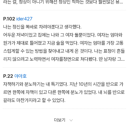
라는 걸, 정상이 아니기 위해선 정상인 척하는 것보다 훨씬많은 용기
가 필요하다는 걸 나는 몰랐다. 결혼을하는 순간 내 원가족과 더 철저
히 묶이리라는 걸몰랐다.
P.102
ider427
나는 정신을 똑바로 차려야겠다고 생각했다.
어두운 저녁이었고 집에는 나와 그 여자 둘뿐이었다. 여자는 엄마와
뭔가가 제대로 틀어졌고 지금 술을 먹었다. 여자는 엄마를 가장 고통
스럽게할 수 있는 방법을 찾아내고 내게 온 것이다. 나는 표정이 흔들
리지 않으려고 노력하면서 여자를정면으로 쳐다봤다. 딴 남자랑 그걸
섞은 내 엄마보다 엄마의 사생활을 그 딸한테 말하고 있는 당신이 더
후지다고, 그런 눈빛으로 봤다. 실제로도나는 한심해서 참을 수가 없
P.22
야아호
는 기분이었다. 고작저런 여자와 십수 년 지기로 지낸 엄마의 인간관
자책하기와 분노하기는 내 특기였다. 지난 10년의 시간을 반으로 가
계가 한심했고 딸한테 이런 말을 듣게 하는 엄마의 처신머리가 한심
르면 한쪽에 자책이 있고 다른 한쪽에 분노가 있었다. 내 뇌를 반으로
했다.
갈라도 마찬가지라고 할 수 있었다.
더보기