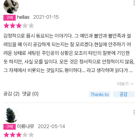
예술 선집이 되었다. 각 소설이 그 작품마다의 독특한 향기와 그윽한
해 취재차 경진경찰서에서 근무하는 이선우경사와 만나면서 느끼게
메뉴
예술적 매혹을 갖게 된 것은 바로 소설과 예술, 이 두 세계의 만남이
되는 감정을 눈으로 읽으면서 2017년 10월에 출간되었던 작가님의
hellas
2021-01-15
이루어낸 영혼의 조화로움 때문일 것이다. 허은경 1964년 서울 출
첫 장편소설 「아홉번째 파도」가 당연하게 생각났습니다. 외도를 저질
생. 서울대 서양화과 졸업. 미국 캘리포니아주 패서디나에 위치한 아
렀다는 어머니의 소식을 다른 여자에게서 듣게되는 교생실습하던 그
감정적으로 몹시 동요되는 이야기다. 그 예민과 불안과 불만족과 설
트센터Art Center College of Design, Pasadena, CA에서 학사
녀가 그 여자에게 아버지에게는 제발 알리지 말아달라는 말 밖에 하
레임을 왜 이리 공감하게 되는지는 잘 모르겠다.현실에 안주하기 어
와 석사 학위 취득. 1992년 첫 개인전 「After Myth」로 활동을 시작,
지 않았지만 그 충격이 매우 컸었고 그 후로 엎친데 덮친 격으로 아버
려운 상태로 세팅된 주인공의 상황은 모조리 타인의 잘못에 기인한
미국과 한국, 독일, 중국을 오가며 다수의 개인전, 단체전. [관련 기
지또한 5월 한복판에서 갑자기 그렇게 떠나면서 양주를 벗어났지만
듯 하지만, 사실 모를 일이다. 모든 것은 정서적으로 안정적이지 않음,
사] * 세계일보 2019년 4월 5일자 : 내면의 상처 딛고 사랑을 향해
멀리 벗어나지는 못하고 오히려 양주에 대한 소설을 10년동안이나
그 자체에서 비롯되는 것일지도.평이하다... 라고 생각하며 읽다가 자
달려가는 여성의 서사
쓰게 되는 정수진이 이선우경사에게 느끼던 감정을 급작스럽게 거두
신과 타인에 대해 불만족하는 그 포인트에 주인공과 같이 몹시 불안
게되는 모습 또한 인상깊었습니다.그리고 6월에 소은이의 학교에서
더보기
한 마음이 되는건, 이야기가 잘 구축되었기 때문이다.모든 노래의 기
체험학습을 가게 되었는 데 하필이면 소은이가 어릴 적에 큰 충격을
공감 (
2
)
댓글 (0)
원은 상실이라고 하는데.. 주인공의 상실은 어디부터 시작인지, 끝은
받게 되었으며 정수진 또한 지울 수 없는 과거가 생기게 된 계기를 주
있는지 모르겠다.- 신호가 바뀌려는 찰나 이선우가 혼잣말인듯 아닌
는 능으로 가게 되었고 그녀 역시 폴리스맘으로 같이 동행하게 되어
듯 그 말을 한다. ˝그리고...... 사람이 죄 좀 짓고 살면 어때요.˝ - 852
메뉴
불길한 예감이 들었는 데 역시나 예감은 틀리지 않게 되고 거기서 운
020. oct.
명적처럼 이선우경사가 나타나 그녀를 구해주는(? 멧돼지와 수진이
미류나무
2022-05-14
대립하던 상황에서 멧돼지를 소탕하고 수진과 아이들을 구했으니) 것