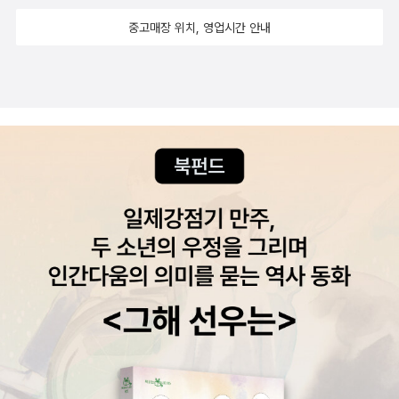
인가? 있다면 그것은 왜 보이지 않는 것일까? 보이지 않는 것을 파이
가의 눈물과 자이툰 파스타 / 박상영 < 외국 소설 >인민을 위해 복
지도 튀겨 먹지도 못할 그놈의 국영수 공부 한답시고, 의무교육만 마
중고매장 위치, 영업시간 안내
어스톤은 어떻게 볼 수 있었을까? 누군가에게는 보이고 누군가에게
무하라 / 옌롄커빛과 물질에 관한 이론 / 앤드루 포터설국 / 가와바타
치면 남들 다 한다는 그 흔한 분신술 하나 제대로 익히지 못하고 어영
는 보이지 않는다면 그 이유는 왜일까? 그리고 감은 눈을 뜰 수 있다
야스나리연을 쫓는 아이 / 할레드 호세이니일러스트 자기 앞의 생 /
부영 고등학교를 졸업한 syo는 결국 서울시와 대구시 양쪽을 접수해
면, 혹은 뜬 눈을 감길 수 있다면, 그 변화를 가능하게 하는 것은 무엇
에밀 아자르전락 / 알베르 카뮈키 재기 외 / 히구치 이치요프랑스어의
두고 간을 보아야 하는 입장에 처했던 것이다. 어쨌든 양쪽 다 실질
일까? 누구일까? 첫 문장을 읽었다. 두 번째 문장으로 나아가기 전
실종 / 아시아 제바르 < 과학 수학 공학 > 시간은 흐르지 않는다 /
경쟁률이 떨어질 것은 자명했다. 그런데 접수 후 며칠이 지나자 의외
에 배낭을 한 번 풀어, syo가 지니고 있는 여행도구들을 점검해보자.
카를로 로벨리어느 칠레 선생님의 물리학 산책 / 안드레스 곰베로프
의 상황이 벌어졌다. syo는 대부분의 공시생들이 syo처럼 두 군데를
허접해도, 어쨌든 이미 가진 대로 읽어질 것이다. 여행의 모양새는 여
이토록 쉬운 통계 & R / 임경덕모스에서 잡스까지 / 신동흔 < 인문
다 접수해두고 눈치작전을 전개할 테니, 접수경쟁률 자체는 크게 다
행자의 자질과 상관관계가 크다. 조건이 형식을 바꾸고, 책은 읽는 이
학?? 에세이?? >마취의 시대 / 로랑 드 쉬테르권력 / 스기타 아쓰시
운되지 않을 거라고 예상했는데, 뜻밖에도 사람들은 접수 시점부터
의 생김대로 읽힌다. 0. ‘보이지 않는 것의 존재를 인정하지 않
소설처럼 / 다니엘 페낙진심의 공간 / 김현진 < 시 > 가끔은 주목
이미 어느 한쪽을 정해놓고 올인한 모양이다. 와, 이 사람들 순한 거
기’는 손쉽지만 멍청한 방법이다. 인정할 수 있는 명제는 이렇다. 존
받는 생이고 싶다 / 오규원저녁의 연인들 / 황학주Lo-fi / 강성은나는
야, 순진한 거야. 그것도 아니면 응시료가 아까웠던 거야, 뭐야. 작년
재하지 않는 것은 보이지 않는다. 고등학교가 syo에게 가르친 논리
노래를 가지러 왔다 / 홍일표 < 철학 >여자와 소인배가 논어를 읽
11만명이었던 서울시의 전체접수인원이 4만2천 명, 절반 이하로 뚝
에 따르면 명제는 자신이 참이더라도 그 역명제의 진실성을 보장하지
는다고 / 서한겸왜 칸트인가 / 김상환슬픈 열대를 읽다 / 양자오중국
떨어지면서 syo를 놀라게 했다. 심지어 올해는 작년보다 800명 남
않는다. 즉 [존재하지 않으면 -> 보이지 않는다]라는 명제는 [보이지
사상사 / 모리 미키사부로무신론자와 교수 / 데니스 C. 라스무센데리
짓 더 뽑겠다고 공고한 서울시는 이 상황을 어떻게 인식했을까. 9급
않으면 -> 존재하지 않는다]라는 명제가 참인지 거짓인지를 알려주
다, 해체의 철학자 / 브누아 페터스제2의 성 / 시몬 드 보부아르 sy
일반행정만 놓고 보았을 때 작년 77대 1이었던 접수경쟁률은 올해 2
는데 논리적으로 눈곱만큼의 도움도 주지 않는다는 것이다. 살면서
o가 스스로 나는 알라디너야, 하고 다니기에 부끄럽지 않을 만큼 활
4대 1까지 떨어졌다. 고민 끝에 지방직만 접수한 착한 수험생들의 탄
본 가장 한심한 짓 가운데 하나가 “야, 내 주변에는 그런 사람 하나도
동하기 시작한 게 2017년 5월이었으니, 2년 반을 좀 넘긴 셈이네요.
식소리가 반도를 뒤덮는 듯했다. 이건 하라는 거잖아? 닥치고 서울의