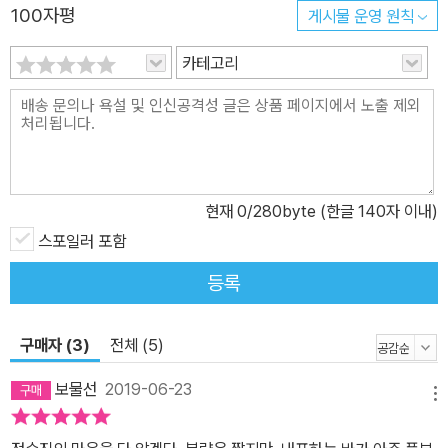
한다. 신고를 받고 출동한 경찰은 검은 형체에 몰린 내 쪽으로 총구를
100자평
게시물 운영 원칙
겨누고, 총구를 겨눈 그가 선우임을 알아차린 나 는 그가 나를 쏠 것이
카테고리
라 직감한다. “‘나’가 결별을 선언해서가 아니다, 멧돼지를 잡는 행동
(기억 속 트라우마를 구제하는 일)이 바로 ‘나’를 잡는 행동(자신의 어
두운 기억과 대면하고 극복하는 일)이었기 때문이다. (……) 트라우마
를 대면하고 그것을 이겨내는 일은 새로운 트라우마를 만드는 일이기
도 한 것이다.”(양윤의) 소설은 그 어느 것도 결론을 내리지 않은 채
열린 결말로 끝이 난다. 내가 선우를 향해 달려갈지, 새로운 삶을 살아
현재
0
/280byte (한글 140자 이내)
갈지 아무것도 정해주지 않는다. 다만 모든 것을 극복한 후 내가 열어
스포일러 포함
갈 길은 적어도 수동적으로 구원을 기다리는 일만은 아닐 것임을 암
등록
시할 뿐이다. 상실의 대상이 되는 것을 거부하고 상실한 자로, 하염없
이 기다리는 그녀가 아닌, 스스로 찾아나서는 나를 만나게 될 것이라
구매자 (3)
전체 (5)
는 희망을 안겨준다. “내면의 결핍과 슬픔, 아픔을 쓸 수 있다는 것,
혹은 쓰려고 한다는 데에서부터 화해는 시작된다고 믿고 싶다. 비록
보물선
2019-06-23
메뉴
그 화해가 지극히 개인적인 방식으로 마무리된다 하여도 그 개인을
전유한 화해는 어떤 방식으로든 새로운 계절을 이끌어낼 수 있으리