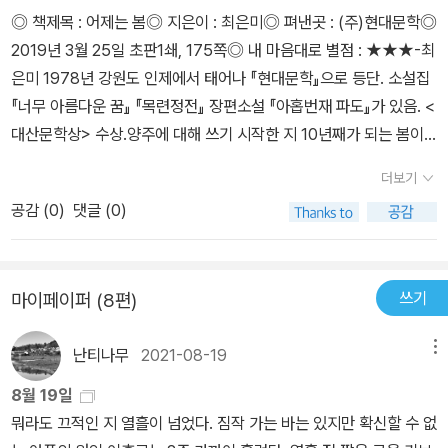
또한 인상적이었습니다.이제 또 핀시리즈 소설선의 한 단락이 마무리
◎ 책제목 : 어제는 봄◎ 지은이 : 최은미◎ 펴낸곳 : (주)현대문학◎
되었네요. 다가오는 25일에 나올 또 한 단락의 시작을 알리는 핀 시
2019년 3월 25일 초판1쇄, 175쪽◎ 내 마음대로 별점 : ★★★​-최
리즈 소설들이 기다려지면서 최은미작가님의 다음 작품들 또한 기다
은미 1978년 강원도 인제에서 태어나 『현대문학』으로 등단. 소설집
려집니다. 최은미작가님, 감사합니다!
『너무 아름다운 꿈』 『목련정전』 장편소설 『아홉번재 파도』가 있음. <
대산문학상> 수상.​​양주에 대해 쓰기 시작한 지 10년째가 되는 봄이
었다. 아이를 낳은지 10년째가 되는 봄이기도 했다. 그런 때에 나는,
더보기
오래전에 발생한 어떤 죄의 만료일에 대해 말할 수 있는 경찰관을 만
공감 (
0
)
댓글 (0)
났다. 나는 물을 등진 절벽 위에서 마지막이 될지도 모르는 소설을 쓰
고 있었고, 서른아홉이었다.49쪽 수진은 아무도 청탁하지 않은 원고
를 쓴다. 그리고 그 자문을 위해 이선우라는 경찰관을 만나고 그 만남
쓰기
마이페이퍼 (8편)
은 다시 숨겨두고 싶은 여자의 과거로 가 닿는다. 엄마의 외도와 아버
지의 자살, 엄마의 외도를 알려준 이웃집 아줌마의 행방불명. 욕망이
난티나무
2021-08-19
메뉴
없는 남편, 사랑하지만 애정표현 대신 화를 내기 일쑤인 딸 소은과의
메마른 생활은 죽음의 탈을 둘러쓴 그녀가 자초한 일이다. ​ 아버지의
8월 19일
자살은 아버지와 꼭 닮은 자신에게 엄청난 영향을 끼치고 있음을 그
뭐라도 끄적인 지 열흘이 넘었다. 짐작 가는 바는 있지만 확신할 수 없
녀는 안다. '나는 어쩌면 아빠가 자살했던 마흔여덟까지 살 수도 있을