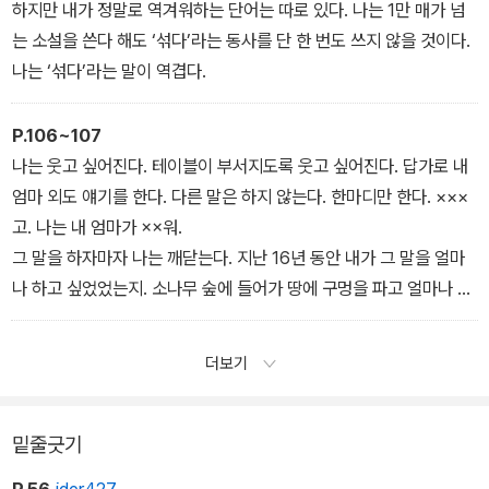
않아서 소풍 내내 부담임이 안고 있었다고 했다. (중략)
하지만 내가 정말로 역겨워하는 단어는 따로 있다. 나는 1만 매가 넘
그날 저녁 아이는 거실에 앉아서 무언가를 그리고는 주방으로 걸어와
는 소설을 쓴다 해도 ‘섞다’라는 동사를 단 한 번도 쓰지 않을 것이다.
나에게 내밀었다. 나는 아이의 그림을 보고 한동안 움직일 수 없었다.
나는 ‘섞다’라는 말이 역겹다.
스케치북엔 형체를 알기 힘든 검은 선들이 가득했다. 아이가 스케치
북 한 면을 검은 물감으로 채운 건 그때가 처음이자 마지막이었다. 굳
P.106~107
어가는 내 얼굴을 올려다보며 아이가 말했다.
나는 웃고 싶어진다. 테이블이 부서지도록 웃고 싶어진다. 답가로 내
“엄마. 이게 오늘 갔던 숲이야. 늑대가 가득해.”
엄마 외도 얘기를 한다. 다른 말은 하지 않는다. 한마디만 한다. ×××
고. 나는 내 엄마가 ××워.
그 말을 하자마자 나는 깨닫는다. 지난 16년 동안 내가 그 말을 얼마
나 하고 싶었었는지. 소나무 숲에 들어가 땅에 구멍을 파고 얼마나 외
치고 싶었었는지 그 말을!
더보기
밑줄긋기