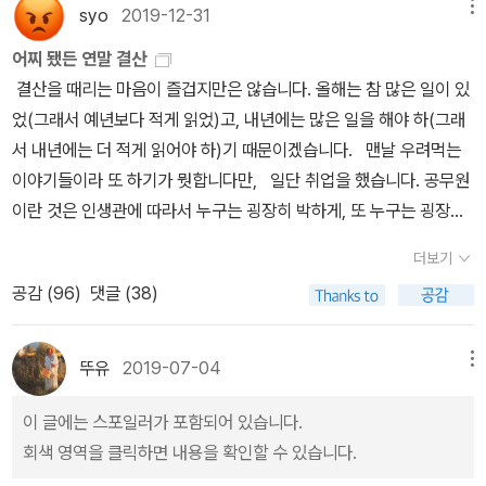
<폐경기 여성의 몸 여성의 지혜> 이것도 사고팠. 도서관에 신청 넣어
어요. 이 소설들이 발표된 ‘시점’에 대한 이야기를 여쭙고 싶습니다.안
syo
2019-12-31
메뉴
중단편 NOON + MIDNIGHT 세트 하아. 책이 이렇게 이쁘고 난리
포기 자라지 않는 겨울이 이어진다. 서로에게 사랑을 허락할 이들에
야 겠다. 데이비드 로버츠, <서프러제트> 프랑스책 읽는 중 서프러
녕하세요. 이 소설집에는 2016년부터 2020년까지 발표한 소설들이
야. 이거 사신 분들 어떤가요? 대답 안 들어도 사고 말 것 같은 내 마
게 어제는 봄이었고 앞으로 다가올 계절은 여름이리라. 강렬하고 뜨
어찌 됐든 연말 결산
제트 나왔을 때 멤버 한 분이 추천해 주신 책. 최혜진, <유럽의 그림
묶여 있는데요. 많은 분들이 그렇듯 이 시기는 제게도 큰 변화가 찾아
음.ㅠㅠ 최은미 소설책들. <목련정전> <어제는 봄> <너무 아름다운
거운 계절처럼 그들의 사랑도 그렇게 불타오를 것을 제목에서 예고하
결산을 때리는 마음이 즐겁지만은 않습니다. 올해는 참 많은 일이 있
책 작가들에게 묻다> 어나더커버 새책으로 구입. 전자책도 있다. 그
왔던 시기였어요. 제 감정과 경험들을 공적인 맥락에서 살피면서 저
꿈> <정선> <눈으로 만든 사람> 단편이 실린 수상작품집이나 소설
고 있는 것 같다. 부디 그들의 만남은 그저 사랑으로 귀결되기를, 그리
었(그래서 예년보다 적게 읽었)고, 내년에는 많은 일을 해야 하(그래
러나 이런 책은 전자책으로 보면 흥이 안 난다. 그림책에 대한 열정
를 둘러싼 것들을 재해석해갈 수 있었던 시간이었습니다. 그 시간들
모음집을 제외하고 최은미의 소설책을 담아둔다. 우에노 지즈코, <
하여 딸 소은은 수진같은 트라우마를 겪지 않기를 바란다.
서 내년에는 더 적게 읽어야 하)기 때문이겠습니다. 맨날 우려먹는
(?)을 다시 불태울 수 있을지 기대. 이 밖에 쓰기에 대한 열정도 한번
이 소설을 쓰는 데에도 많은 영향을 주었고요. 그간 쓴 소설들을 묶으
불혹의 페미니즘> <여성 혐오를 혐오한다> 뭐라도 한 권 읽어보고
이야기들이라 또 하기가 뭣합니다만, 일단 취업을 했습니다. 공무원
불살라보려고 이런저런 노트도 주문.(읭? 핑계도 가지가지.)
면서 저도 제 인물들과 함께 2016년과 2018년을, 또 2020년을 돌
싶어서 우에노 지즈코의 책들을 골라본다. 혹시나 하고 전자도서관에
이란 것은 인생관에 따라서 누구는 굉장히 박하게, 또 누구는 굉장히
아볼 수 있었어요. 그때를 지나온 이들이 어디선가 오늘을 계속 살고
쳤더니 <불혹의 페미니즘>이 있다! 일단 빌려서 읽어보기로 한다. 여
후하게 쳐주는 직업이지요. 최고 말단 그지 호봉이긴 합니다만. 어쨌
있을 거라는 생각과 함께요. 최은미 작가의 소설을 읽으면 종종 소리
더보기
기까지 하고 그만두어야 겠다. 급 현타. 그동안 너무 많이 샀다. 이게
든 출퇴근과 따박따박 꽂히는 월급은 평생 처음 겪는 사건이네요. 지
가 들린다는 느낌을 받곤 합니다. <보내는 이>의 거실의 풍경, 생활
공감 (
96
)
댓글 (38)
다 무슨 소용이야와 나의 욕구는 정당하다를 매일 왔다리갔다리. 보
금 겪고 있는 것은 아니고, 새해 벽두부터 벌어질 일들입니다. 엄마
소음 같은 것들이요. 이러한 ‘최은미’적인 분위기를 좋아하는 독자가
관함은 차고 넘치는데 그 와중에 노트 욕심. ㅠㅠ 와 진짜 어쩔 것임?
가 방광암에 걸렸습니다. 검사해보니 신장에도 문제가 있어서 방광암
많이 계실 듯해요.소설을 쓰면서 감각에 대한 묘사를 할 때 즐거움을
그나저나 열린책들... 사? 말아? 흐융. 이게 다 무슨 소용이야... 이게
수술과 동시에 신장 한쪽을 절제했습니다. 병원에 입원한 기간이 있
뚜유
2019-07-04
메뉴
많이 느끼는 편이에요. 오직 소설을 쓸 때만, 또 소설을 읽을 때만 가
다 무슨 소용이야... 나의 욕구는 정당하다... 이게 다 무슨 소용이야...
었고, 집에 돌아와 지낸 지도 두 달이 넘었군요. 신장이 하나뿐인데 암
능한 방식으로 독자들과 세상을 함께 감각할 수 있다는 건 큰 기쁨이
... ...
이 글에는 스포일러가 포함되어 있습니다.
수술로 인한 충격 때문에 걔도 제 기능을 못 한다고 해서 투석을 받으
라고 생각합니다. 제가 소설을 쓰면서 느꼈던 그 즐거움을 함께 누려
회색 영역을 클릭하면 내용을 확인할 수 있습니다.
러 다니는 중입니다. 내년부터는 재발 방지를 위한 항암 요법도 들어
주시는 독자분들을 만날 때 저도 더없이 좋습니다. <나와 내담자>, <
갈 모양이네요. 10년의 백수 인생을 마무리하면서, 동시에 10년의