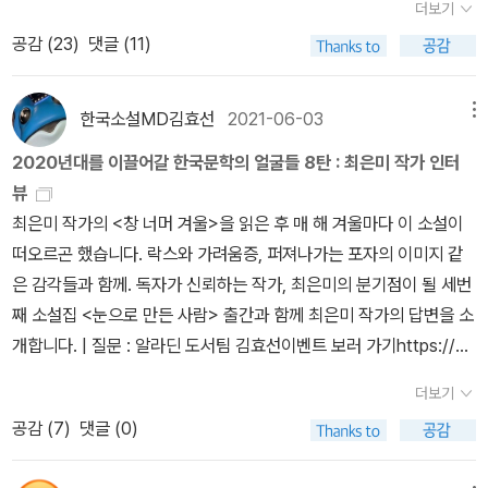
갖고 싶어. 우에노 지즈코, <여성 혐오를 혐오한다> 이 책 정말 작년
더보기
이웃집 퀴어 이반지하> 창비에서 보내주는 '언니단 메일' 이 있다. 신
엄마의 얼굴을 뚫어버릴 것처럼 쳐다보다가 한마디 한다. '좋아?'
부터 계속 보관만 하던 책. 결국 샀다. 큰 기대는 하지 않는다. 시몬
공감 (
23
)
댓글 (11)
청만 하면 메일로 글을 보내준다. 처음 듣는 이름 이반지하라는 사람
'…….' '살아 있으니까 좋으냐고.' (130~131쪽)​ 양주에서 일어난 그 일
드 보부아르, <제2의 성 Ⅱ> 1권만 사두었었는데 다음주부터 친구들
의 글이, 좋았다. 말 한 마디 잘못 하면 '걔 페미'로 찍혀 신상 탈탈 털
이 수진에게 엄마의 외도를 알려주었던 그 아줌마의 실종을 의미하는
과 함께 읽기로 해서 2권도 마저 구입. 최은미, <어제는 봄> 팬이 될
리고 매장당할 수도 있는 험악한 세상에서 자기 목소리를 자기 식으
건지, 아버지의 자살과 엄마의 외도를 다룬 것인지, 죄라 칭한 것이 엄
한국소설MD김효선
2021-06-03
메뉴
수 있을까? 좀더 두고봐야 할 듯. 그래서 한 권 구입해 봄. 허난설헌
로 내는 사람, 멋있다. 심지어 웃기고 재밌어. 다양한 장르의 현대미술
마를 미워한 것에 대한 것인지, 실종사건과 관계된 것인지, 양주에서
시선집 <그대 만나려고 물 너머로 연밥을 던졌다가> 저 표지의 미스
2020년대를 이끌어갈 한국문학의 얼굴들 8탄 : 최은미 작가 인터
가라고 소개되는데 한번도 본적이 없어서 무얼 어떻게 하는지는 모르
일을 저지른 여자가 엄마인지 수진인지, 숲에서 검은 늑대를 보는 이
터션샤인 띠지 참으로 거슬리지만. 권도영, 송영림 지음, 권봉교 그림
뷰
겠고 마침 책이 나왔다고 한다. 사고 싶다. 통쾌해지고 싶다. 창비의
유가 어린 날에 목격한 엄마의 외도 장면인지, 아빠의 자살인지 명확
<배또롱 아래 선그믓> - 옛이야기 속 여성의 삶에서 페미니즘을 읽
최은미 작가의 <창 너머 겨울>을 읽은 후 매 해 겨울마다 이 소설이
메일링이 아니었으면 제목만 보고 스쳐지나갔을 수도 있겠다. 최혜
하지 않다. 모든 것은 한 덩이로 뭉쳐다닌다. 그럼에도 수진이 그 아줌
다 어디서 알게 된 책인지 모르겠다. 허난설헌 찾다가 발견한 걸 수도
떠오르곤 했습니다. 락스와 가려움증, 퍼져나가는 포자의 이미지 같
진 / 신창용 사진, <유럽의 그림책 작가들에게 묻다> 한때 그림책에
마의 실종과 관계가 있다는 설정이 있어야 이야기가 좀더 완벽해 보
있고. 양효실, <불구의 삶, 사랑의 말> **쟝님의 추천. 얼마 전 빌려
은 감각들과 함께. 독자가 신뢰하는 작가, 최은미의 분기점이 될 세번
심취(?)했었다. 진정 심취했었다면 지금도 그 여파가 남아있었어야
인다. ​ 선우와 이별을 통해 10년간 쓰던 소설을 마무리할 수 있었던
본 양효실의 어느 책은 별로였던 기억이 있다. 이 책은 기대해 본다.
째 소설집 <눈으로 만든 사람> 출간과 함께 최은미 작가의 답변을 소
할 텐데 그렇지 못함에 의기소침. 아무튼. 그림책에 대한 갈망이 스물
여자, 자신때문에 나타난 검은 늑대라 여겼던 멧돼지를 선우가 잡아
보관함에서 매번 중고서점 맞추기에 들지 못하다가 이번에 성공했
개합니다. | 질문 : 알라딘 도서팀 김효선이벤트 보러 가기https://w
스물 피어오르는 책이다. 책에 대한 갈망인지 그림에 대한 갈망인지
줌으로 해서 트라우마에서 어느 정도 벗어난 여자, 수진. 그녀는 이제
다. 마리아로사 달라 코스따, <페미니즘의 투쟁> 9월 여성주의책읽
ww.aladin.co.kr/events/wevent.aspx?EventId=220770안
삶에 대한 갈망인지 조금 헷갈리는데 이 나이 먹도록 갈망하는 것이
자신이 그렇게 혐오했던 엄마의 외도를 똑같이 따라 할 것이다. 그러
더보기
기 선정도서. 저자 이름 맨날 헷갈리고요. 크리스티안 노스럽 <여성
녕하세요. 소설집에 실린 소설 중 ‘수상작품집’ 등의 형태로 미리 독자
무엇인지, 갈망인지 아닌지, 가려낼 수 없다는 사실에 또 내가 좀 밉
고나면 선우처럼 자신의 엄마를 이해하게 될 지도 모른다. 자신이 하
공감 (
7
)
댓글 (0)
의 몸 여성의 지혜> 중고 뜨는 거 어려운 책인데 마침 중고 절반값으
를 만난 소설이 여러 편 있습니다. 개인적으로는 소설집 원고를 읽으
다. 작년부터 중고로 사려고 기다리고 놓치고 기다리고 하는 사이 어
는 건 사랑이라고 믿으며. ​ 결혼은 사랑이 존재할 때는 따스한 봄이었
로 똭 떠서 얼른 구입. 하고 나서 며칠 뒤 전자도서관에 들어왔...@@
며 최은미 작가의 단편들과 함께 한 시절을 지나왔다는 기분이 들었
나더커버로 새 책이 나왔다. 열린책들 창립 35주년 기념 세계문학
다가 사랑이 식어버리면 바싹 메마른 가을로 건너뛰고 끝끝내 풀 한