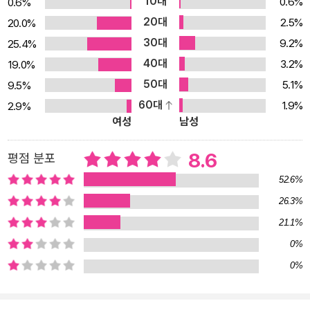
10대
0.6%
0.6%
이었지만 사실 나에게 작가로서의 삶은 죽은 삶이었다. 나는 나를 작
20대
2.5%
20.0%
가로 인정해준 이선우를 통해 새로운 삶의 희망을 갖게 되고, 처음으
30대
9.2%
25.4%
로 저녁 시간을 함께 보내게 된 어느 날, 선우는 내게 자신의 어머니에
40대
3.2%
19.0%
관한 아픈 이야기를 털어놓았고 나 역시 16년 동안 그 누구에게도 하
50대
지 않았던 엄마의 얘기를 선우에게 건넨다. 그러나 그날 이후 이선우
5.1%
9.5%
는 나를 조금씩 멀리하고, 나를 두고 망설이는 그의 모습에 실망한 나
60대
1.9%
2.9%
여성
남성
는 돌연 그의 연락을 차단해버린다. 불행을 끊어내기 위해, 가족과 자
기 자신과의 화해를 위해 그 기원을 소설로 써내려고 했으나, 그럴수
8.6
평점 분포
록 선우에게 매몰되어 부정했던 엄마의 자리로 자꾸만 가버리는 자신
52.6%
을 발견한 나는 선우를 더 깊이 사랑하게 되는 순간 혐오와 증오를 안
은 채 스스로 분열되어버릴 것을 깨닫고, 이선우를 떠나기로 마음먹
26.3%
는다. 다섯 살 소은이 처음으로 숲으로 소풍을 간 날, 소은은 숲에 늑
21.1%
대가 가득하다고 했다. 양주에 묻어둔 내 슬픔이 있는 그곳에서 소은
0%
이 느낀 그 감정에 나는 놀라고 내 기억이 혹 딸에게 이식되었을까 불
0%
안에 싸인다. 그리고 초등학생이 된 소은이 다시 찾은 그 숲에 불안한
마음으로 동행한 나는 거기서 나와 소은의 기억 속 검은 형체를 목격