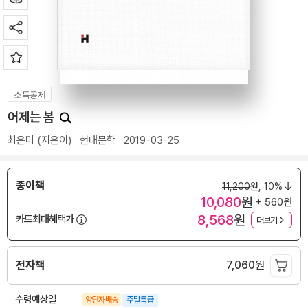
소득공제
어제는 봄
최은미
(지은이)
현대문학
2019-03-25
종이책
11,200
원,
10%
10,080
원
+ 560원
8,568
원
카드최대혜택가
더보기
전자책
7,060
원
수령예상일
양탄자배송
주말특급