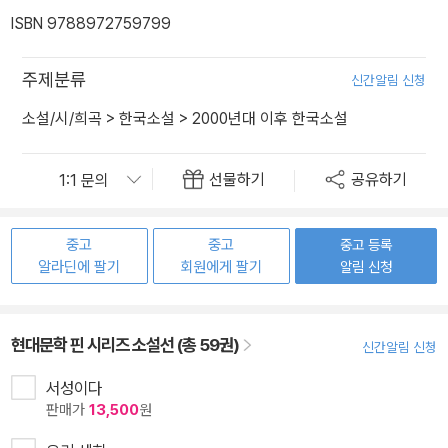
ISBN 9788972759799
주제분류
신간알림 신청
소설/시/희곡
>
한국소설
>
2000년대 이후 한국소설
선물하기
공유하기
중고
중고
중고 등록
알라딘에 팔기
회원에게 팔기
알림 신청
현대문학 핀 시리즈 소설선 (총 59권)
신간알림 신청
서성이다
판매가
13,500
원