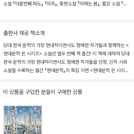
의 주인공이 바로 그런 인물이다.
소설 『아홉번째 파도』 『마주』, 중편소설 『어제는 봄』, 짧은 소설 『별
일』이 있다. 대산문학상, 현대문학상, 한국일보문학상, 현대불교문학
상, 허균문학작가상, 유심상, 김승옥문학상 대상, 2014년, 2015년,
2017년 젊은작가상을 수상했다. 저자사진 카피라이트 : ⓒ김봉곤
출판사 제공 책소개
당대 한국 문학의 가장 현대적이면서도 첨예한 작가들과 함께하는 <
현대문학 핀 시리즈> 소설선 열두 번째 책 출간! 이 책에 대하여 당대
한국 문학의 가장 현대적이면서도 첨예한 작가들을 선정, 신작 시와
소설을 수록하는 월간 『현대문학』의 특집 지면 <현대문학 핀 시리즈
>의 열두 번째 소설선, 최은미의 『어제는 봄』이 출간되었다. 2018년
<대산문학상>을 수상하며 문학적 성과를 크게 인정받고 있는 최은미
이 상품을 구입한 분들이 구매한 상품
가 내놓은 이번 작품은 2018년 6월호 『현대문학』에 발표한 소설을
퇴고해 발표한 것이다. 경기도 경진시 은정동 해릉마을 10단지에 사
는 ‘나’ 정수진은 등단작이 곧 마지막 발표작인 등단 10년차 유령 작
가이다. 꾸준히 소설을 쓰고는 있지만 소설가로서의 존재 가치를 가
족들에게조차 인정받지 못하고 있는 나는 마지막이란 심정으로 10년