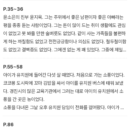
돼 있지 않았고 단편소설을 매해 이런저런 문예지에 투고해도 한 번
P.35~36
도 회신을 받아본 적이 없었다.
윤소은의 친부 윤지욱. 그는 주위에서 좋은 남편이자 좋은 아빠라는
나는 10년째 병에 걸려 있었다. 청탁을 받지 못하는 등단 작가라는 저
평을 종종 듣는 사람이었다. 그는 돈이 많이 드는 취미 생활에도 관심
주에, 아무도 나를 알아주지 않는다는 울분에, 장편소설만 당선되면
이 없었고 못 봐줄 만한 술버릇도 없었다. 같이 사는 가족들을 불편하
이 모든 게 한 방에 해결될 수 있으리라는 희망 고문에.
게 하는 까칠함도 없었고 전전긍긍함이나 의심도 없었다. 철두철미함
도 없었고 결벽증도 없었다. 그에겐 없는 게 꽤 있었다. 그중에 제일
없는 것은 성욕이었다.
P.55~58
아이가 유치원에 들어간 다섯 살 때였다. 처음으로 가는 소풍이었다.
코코몽 도시락에 꼬마 김밥을 싸서 아이를 유치원 버스에 태워 보냈
다. 경진시의 많은 교육기관에서 그러는 대로 아이의 유치원에서 소
풍을 간 곳은 능이었다.
소풍을 다녀온 그날 오후 유치원 담임이 전화를 걸어왔다. 아이가 능
에 들어서서부터 내내 울었다고 했다. 그냥 운 것도 아니고 바들바들
떨면서 울었다고 했다. 벌도 나무도 흙도 다 무섭다며 울음을 그치지
P.86