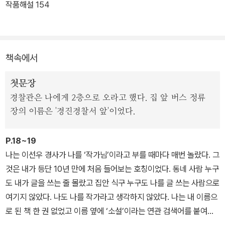
이 곧 마지막 발표작인 등단 10년차 유령 작가이다. 꾸준히 소설을 쓰
작품해설 154
고는 있지만 소설가로서의 존재 가치를 가족들에게조차 인정받지 못
하고 있는 나는 마지막이란 심정으로 10년째 쓰고 있는 장편을 탈고
하겠다 마음먹는다. 그리고 그 소설의 취재를 위해 경진서署 이선우
책속에서
경사를 만나게 된다.
첫문장
나는 이선우의 도움으로 오래전 양주에서 일어났던 살인사건을 배경
경찰관은 나에게 2층으로 오라고 했다. 집 앞 버스 정류
으로 한 소설 집필에 속도를 낸다. 등단 후부터 계속해서 나를 조급하
장의 이름은 '경진경찰서 앞'이었다.
게 만들었던 이야기, 잃어버려진 내 안의 숨겨져 있는 비밀이 담긴 소
설.
P.18~19
나는 이선우 경사가 나를 ‘작가님’이라고 부를 때마다 매번 놀랐다. 그
것은 내가 등단 10년 만에 처음 들어보는 호칭이었다. 동네 사람 누구
도 내가 글을 쓰는 줄 몰랐고 집안 식구 누구도 나를 글 쓰는 사람으로
여기지 않았다. 나도 나를 작가라고 생각하지 않았다. 나는 내 이름으
로 된 책 한 권 없었고 이름 옆에 ‘소설’이라는 연관 검색어를 붙여도
포털 사이트에서 검색조차 되지 않았다. 아무런 작가 단체에도 가입