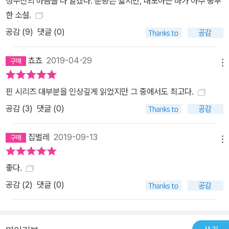
정수진의 마음을 다 알겠다. 분량은 짧지만, 내포하는 바가 아주 풍부
라. 최은미의 『어제는 봄』은 ‘나’가 달려 나가는 저 ‘유리문 너머’를 쓰
한 소설.
고자 한 ‘작가’의 여실한 노력이라 믿어 의심치 않는다.”(이병국) 월간
공감 (
9
)
댓글 (0)
『현대문학』이 펴내는 월간 <핀 소설>, 그 열두 번째 책! <현대문학
핀 시리즈>는 당대 한국 문학의 가장 현대적이면서도 첨예한 작가들
쵸쵸
2019-04-29
을 선정, 월간 『현대문학』 지면에 선보이고 이것을 다시 단행본 발간
메뉴
으로 이어가는 프로젝트이다. 여기에 선보이는 단행본들은 개별 작품
핀 시리즈 대부분을 인상깊게 읽었지만 그 중에서도 최고다.
임과 동시에 여섯 명이 ‘한 시리즈’로 큐레이션된 것이다. 현대문학은
이 시리즈의 진지함이 ‘핀’이라는 단어의 섬세한 경쾌함과 아이러니
공감 (
3
)
댓글 (0)
하게 결합되기를 바란다. <현대문학 핀 시리즈> 소설선은 월간 현대
문학이 매월 내놓는 월간 핀이기도 하다. 매월 25일 발간할 예정이
집벌레
2019-09-13
메뉴
후속 편들은 내로라하는 국내 최고 작가들의 신작을 정해진 날짜에
만나볼 수 있게 기획되어 있다. 한국 출판 사상 최초로 도입되는 일종
좋다.
의 ‘샐러리북’ 개념이다. 001부터 006은 1971년에서 1973년 사이
공감 (
2
)
댓글 (0)
출생하고, 1990년 후반부터 2000년 사이 등단한, 현재 한국 소설의
든든한 허리를 담당하고 있는 작가들의 작품으로 꾸렸다. 007부터 0
12는 1970년대 후반에서 1980년대 초반 출생하고, 2000년대 중