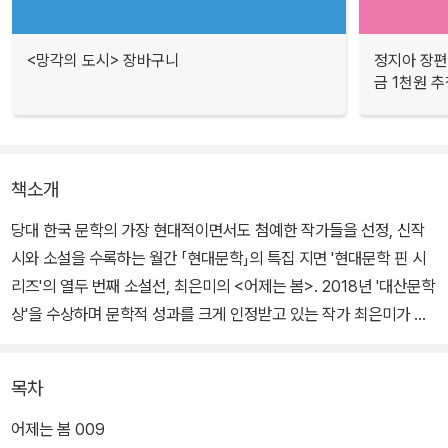
<망각의 도시> 장바구니
정지아 장편
금 1천원 
책소개
당대 한국 문학의 가장 현대적이면서도 첨예한 작가들을 선정, 신작
시와 소설을 수록하는 월간 「현대문학」의 특집 지면 '현대문학 핀 시
리즈'의 열두 번째 소설선, 최은미의 <어제는 봄>. 2018년 '대산문학
상'을 수상하며 문학적 성과를 크게 인정받고 있는 작가 최은미가 내
놓은 이번 작품은 2018년 6월호 「현대문학」에 발표한 소설을 퇴고해
발표한 것이다.
목차
경기도 경진시 은정동 해릉마을 10단지에 사는 '나' 정수진은 등단작
어제는 봄 009