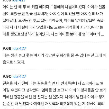
P.56
ider427
아이는 한 해 두 해 커갈 때마다 그맘때의 나를데려왔다. 아이가 일곱
살이 되었을 땐 일곱 살의내가, 아홉 살이 되었을 땐 아홉 살의 내가
살아났다. 오랫동안 잊고 살던 기억들이, 아이를 낳지않았으면 죽을
때까지 다시 살아나지 않았을지도 모르는 기억들이 지난 10년간 놀
라울 정도로생생하게 살아났다. 나는 아이를 보며 내 엄마 아빠의 결
혼 생활을 보았고 엄마가 나에게 했던 분풀이와 탄식을 다시 들었다.
아이는 때때로 내 지난 시간을 들추기 위해 보내진 심판관처럼 느껴
P.69
ider427
졌다. 나는 내 안에서 들끓는 욕들을 아이가 알아챌까봐 겁이 났고 내
나는 정신 놓고 웃는 여자가 상당한 위화감을 줄 수 있다는 걸 그때 처
가 묻어둔 기억들이 아이에게 이식될까봐 두려웠다. 나라는 인간을
음으로 느꼈다.
형성해온 것들을 완전히 떼어두고 아이를 대하는 게 얼마나 어려운지
를 깨달을 때마다 벌을 받는 것 같았다.
P.90
ider427
결혼을 하기 전에 나는 결혼을 하면 내 원가족한테서 조금이라도 멀
어질 수 있다고 생각했다. 엄마를 안 보고 내 아빠의 형제들을 안 보기
위해선 결혼을 해선 안 된다는 걸 몰랐다. 나에게 남편과 아이가 생기
는 순간 내 남편과 아이에겐 처갓집과 외갓집이 있는 게 정상이 되리