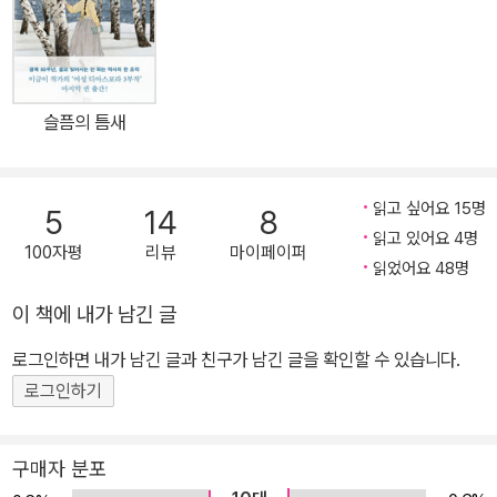
째 쓰고 있는 장편을 탈고하겠다 마음먹는다. 그리고 그 소설의 취재
를 위해 경진서署 이선우 경사를 만나게 된다. 나는 이선우의 도움으
로 오래전 양주에서 일어났던 살인사건을 배경으로 한 소설 집필에
속도를 낸다. 등단 후부터 계속해서 나를 조급하게 만들었던 이야기,
슬픔의 틈새
잃어버려진 내 안의 숨겨져 있는 비밀이 담긴 소설. 나는 대학 진학과
함께 집을 떠났다가 교생 실습을 하기 위해 잠시 양주로 돌아와 부모
님과 같이 지내게 된다. 그 한 달 동안 나는 부모님의 불화를 알게 되
읽고 싶어요 15명
5
14
8
고, 엄마의 부정不貞을 알게 된다. 그리고 갑작스런 아빠와, 엄마의
읽고 있어요 4명
100자평
리뷰
마이페이퍼
부정을 내게 알린 엄마 지인의 죽음을 연이어 맞닥뜨리고, 그곳 양주
읽었어요 48명
에 아빠의 죽음과 엄마 지인의 죽음을 함께 묻는다. 나는 엄마의 부정
이 책에 내가 남긴 글
이 아빠의 죽음과 가족의 해체를 가져왔다고 믿었다. 그 믿음은 자책
과 분노, 결핍으로 나를 옥죄었고, 그 감정은 현재의 가족에게까지 전
로그인하면 내가 남긴 글과 친구가 남긴 글을 확인할 수 있습니다.
이되어 남편과 딸 소은이가 있는 지금의 가정 안에서도 나를 결핍의
로그인하기
자리로 자꾸만 내몰았다. 그런 내 앞에 이선우가 나타난 것이다. 몸에
밴 친절함을 바탕으로 대민지원의 일환으로 나를 응대한 이선우는 나
구매자 분포
를 꼬박 ‘작가님’이라고 부른다. 소설 집필을 위해 만났으니 당연한 것