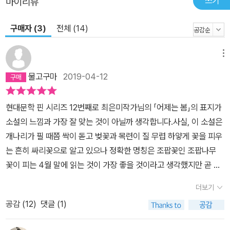
쓰기
마이리뷰
후반 등단한, 현재 한국 소설에서 가장 활발하게 활동하고 있는 작가
들의 작품으로 만들어지고 있다. 발간되었거나 발간 예정되어 있는
구매자 (3)
전체 (14)
책들은 아래와 같다. 001 편혜영 『죽은 자로 하여금』(2018년 4월 2
5일 발간) 002 박형서 『당신의 노후』(2018년 5월 25일 발간) 003
메뉴
김경욱 『거울 보는 남자』(2018년 6월 25일 발간) 004 윤성희 『첫
물고구마
2019-04-12
문장』(2018년 7월 25일 발간) 005 이기호 『목양면 방화 사건 전말
기』(2018년 8월 25일 발간) 006 정이현 『알지 못하는 모든 신들에
게』(2018년 9월 25일 발간) 007 정용준 『유령』(2018년 10월 25
현대문학 핀 시리즈 12번째로 최은미작가님의 「어제는 봄」의 표지가
일 발간) 008 김금희 『나의 사랑, 매기』(2018년 11월 25일 발간) 0
소설의 느낌과 가장 잘 맞는 것이 아닐까 생각합니다.사실, 이 소설은
09 김성중 『이슬라』(2018년 12월 25일 발간) 010 손보미 『우연의
개나리가 필 때쯤 싹이 돋고 벚꽃과 목련이 질 무렵 하얗게 꽃을 피우
신』(2019년 1월 25일 발간) 011 백수린 『친애하고, 친애하는』(201
는 흔히 싸리꽃으로 알고 있으나 정확한 명칭은 조팝꽃인 조팝나무
9년 2월 25일 발간) 012 최은미 『어제는 봄』(2019년 3월 25일 발
꽃이 피는 4월 말에 읽는 것이 가장 좋을 것이라고 생각했지만 곧 4
간) 013 김인숙(근간) 014 이혜경(근간) 015 임철우(근간) 016 최
월 말이므로 지금 읽어도 괜찮을 것 같습니다.등단한 지 10년째이지
더보기
윤(근간) 017 이승우(근간) 018 하성란(근간) 현대문학 × 아티스트
만 자신의 이름으로 된 책 한 권없이 아무도 알아주지 못한 채 소설을
공감 (
12
)
댓글 (1)
허은경 <현대문학 핀 시리즈>는 아티스트의 영혼이 깃든 표지 작업
쓰면서 딸 소은이를 키우는 모난 구석이 없지만 성욕 또한 없는 남편
과 함께 하나의 특별한 예술작품으로 재구성된 독창적인 소설선, 즉
윤지욱과 결혼한 작가라고 말하기도 어려운 정수진이 소설을 쓰기 위