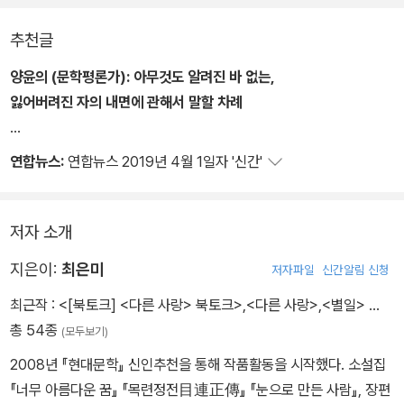
추천글
양윤의 (문학평론가):
아무것도 알려진 바 없는,
잃어버려진 자의 내면에 관해서 말할 차례
우리는 에우리디케의 입장에서는 이 이야기를 생각해보지 않았다. 영
연합뉴스:
연합뉴스 2019년 4월 1일자 '신간'
원히 잃어버려야 하는 대상으로서, 그런 한에서 에우리디케는 이중으
로 구속되어 있다. 그녀는 한 번 죽었고 오르페우스의 돌아봄을 통해
한 번 더 죽는다. (……) 에우리디케는 최초의 죽음에서도 두 번째 죽
저자 소개
음에서도 상실의 대상이 되었다. 아리스타이오스가 그녀를 잃었고 오
지은이:
최은미
저자파일
신간알림 신청
르페우스가 다시 그녀를 잃었다. 오르페우스에 대해서는, 소중한 대
상을 잃어버린 자의 내면에 관해서는 오랫동안 말해왔다. 이제 잃어
최근작 :
<[북토크] <다른 사랑> 북토크>
,
<다른 사랑>
,
<별일>
…
버려진 자, 상실과 죽음과 망각에 든 자의 내면에 관해서 말할 차
총 54종
(모두보기)
례이다. 아무것도 알려진 바 없는 자, 거듭 망실되어 겨우 ‘돌아봄’이
2008년 『현대문학』 신인추천을 통해 작품활동을 시작했다. 소설집
라는 형식 속에서만 간신히 모습을 식별할 수 있는 자에 관해서. 소설
『너무 아름다운 꿈』 『목련정전目連正傳』 『눈으로 만든 사람』, 장편