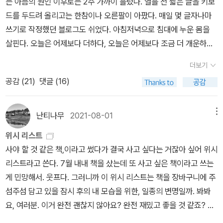
는 아픔의 원인 이후로는 2주 가까이 흘렀다. 열흘 전 짧은 글을 키보
것이다. 물론 살아 있지 못할 수도 있다.'(92쪽) 이렇게 위태롭게 하
드를 두드려 올리고는 한참이나 오른팔이 아팠다. 매일 몇 글자나마
루하루를 버텨나가던 그녀는 이선우와 묘한 감정이 흐르는 사이로 발
쓰기로 작정했던 블로그도 쉬었다. 아침저녁으로 침대에 누운 몸을
전하지만 서로의 엄마가 외도했다는 사실을 털어놓은 술자리 이후 멀
살핀다. 오늘은 어제보다 더하다, 오늘은 어제보다 조금 더 개운하다.
어졌다가, 소은이의 봄소풍 때 숲에 나타난 멧돼지를 이선우가 잡으
마냥 쉴 수만은 없어 떨치고 일어나지만 아직도 머리가 맑지 못한 느
더보기
면서 다시 기회가 열린다. '나를 극복하고 너에게 가는 길은 이렇게도
낌이 든다. 매일 하던 것을 쉬어버리면 하지 않음의 관성이 붙어 다시
멀어서, 나는 여전히 매일매일 1층으로, 엘리베이터 밖으로, 유리문
공감 (
21
)
댓글 (16)
시작하기 어렵다. 책은 계속 읽었는데 쓰지를 못했다. 조바심마저 난
너머로, 니가 나를 기다리던 곳으로, 힘을 다해 달려 나간다.' (153쪽)
다. 남겨놓지 않으면 날아가버리는 기억, 다시 불러오려면 처음부터
그녀는 이선우와 다시 만나게 될 것이다. ​ 이야기는 한 가지 미스테리
또 읽어야 한다는, 그런데 그거 나쁘지 않네. 다시 읽기. 벗 유한한 시
난티나무
2021-08-01
메뉴
를 품고 있으나 끝까지 해결하지 않는다. 보는 사람 몫이다. 알아서들
간. 뭐 그런 걸로. 어찌 됐든 다시 써보기 위해 글쓰기 창을 열었다. 이
위시 리스트
정리해보시지.하는 시선이 느껴진다. - '나는 해결할 일이 있어 그곳
럴 땐 책 산 이야기를 하는 게 최고지. 신나니까. 국지혜, <난민과 여
사야 할 것 같은 책,이라고 썼다가 결국 사고 싶다는 거잖아 싶어 위시
에 간 게 아니다. 나는 죄는 있어도 민원은 없었다. 나는 경찰서에 바
성혐오> 열다북스 책을 모으고 있다. <래디컬 페미니즘>은 선편소포
리스트라고 쓴다. 7월 내내 책을 샀는데 또 사고 싶은 책이라고 쓰는
라는 게 아무것도 없었다.'(10쪽) - '나는 그날 양주에 대해 얘기했다.
안에 들어있고, <여자는 인질이다>와 <'위안부'는 여자다>, <코르셋
게 민망해서. 웃프다. 그러니까 이 위시 리스트는 책을 장바구니에 주
양주 북부의 한 읍에서 있었던 일에 대해서. 양주에서 살던 여자가 양
>은 종이책으로, <포르노랜드>와 <성매매, 성노동이 아니라 성착취
섬주섬 담고 있을 잠시 후의 내 모습을 위한, 일종의 변명일까. 봐봐
주에서 저지른 일에 대해서.'(12쪽)- '나는 알 수가 없어서 엄마를 계
>는 전자책으로 갖고 있다. 전자책 정말 책을 갖고 있다는 느낌도 안
요, 여러분. 이거 완전 괜찮지 않아요? 완전 재밌고 좋을 것 같죠? 소
속 쳐다본다. 엄마가 어디까지 알고 있는지 알 수가 없어서. 아니, 알
들고 찾아보기도 귀찮(?)고 밑줄 찾기 어렵고.ㅠㅠ 전부 종이책으로
장각이죠? 사야 하겠죠? 물론 그러라고 하실 거죠? 끙. 이반지하, <
것 같아서, 아니, 처음부터 알았으니까, 아니, 여전히 알 수가 없어서,