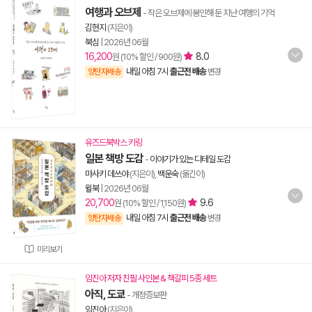
여행과 오브제
- 작은 오브제에 봉인해 둔 지난 여행의 기억
김현지
(지은이)
북심
|
2026년 06월
16,200
8.0
원 (10% 할인 / 900원)
내일 아침 7시
출근전 배송
양탄자배송
변경
유즈드북박스 키링
일본 책방 도감
-
이야기가 있는 디테일 도감
마사키 데쓰야
(지은이),
백운숙
(옮긴이)
윌북
|
2026년 06월
20,700
9.6
원 (10% 할인 / 1,150원)
내일 아침 7시
출근전 배송
양탄자배송
변경
미리보기
임진아 저자 친필 사인본 & 책갈피 5종 세트
아직, 도쿄
- 개정증보판
임진아
(지은이)