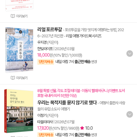
미리보기
리얼 포르투갈
- 포르투갈을 가장 멋지게 여행하는 방법, 202
6~2027년 최신판
-
리얼 여행 가이드북 시리즈
우지경
(지은이)
한빛라이프
|
2026년 03월
18,000
원 (10% 할인 / 1,000원)
내일 아침 7시
출근전 배송
양탄자배송
변경
미리보기
8월 특별 선물. 각도 조절 테이블 · 이동식 빨래 바구니 (이벤트 도서
포함 국내서·외서 5만원 이상)
우리는 목적지를 묻지 않기로 했다
- 여행서 출판사 사람
들의 유럽 소도시 여행기
이정기
(지은이)
타블라라사
|
2026년 07월
17,820
10.0
원 (10% 할인 / 990원)
내일 아침 7시
출근전 배송
양탄자배송
변경