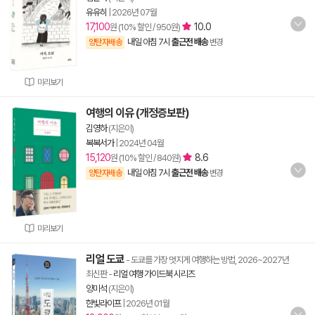
유유히
|
2026년 07월
17,100
10.0
원 (10% 할인 / 950원)
내일 아침 7시
출근전 배송
양탄자배송
변경
미리보기
여행의 이유 (개정증보판)
김영하
(지은이)
복복서가
|
2024년 04월
15,120
8.6
원 (10% 할인 / 840원)
내일 아침 7시
출근전 배송
양탄자배송
변경
미리보기
리얼 도쿄
- 도쿄를 가장 멋지게 여행하는 방법, 2026~2027년
최신판
-
리얼 여행 가이드북 시리즈
양미석
(지은이)
한빛라이프
|
2026년 01월