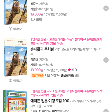
장준호
(지은이)
시월
|
2026년 07월
18,000
원 (10% 할인 / 1,000원)
일시품절
미리보기
8월 특별 선물. 각도 조절 테이블 · 이동식 빨래 바구니 (이벤트 도서
포함 국내서·외서 5만원 이상)
휴대폰과 독화살
- 역마살로드, 사라져가는 세계의 마지막 기
록
장준호
(지은이)
시월
|
2026년 07월
18,000
9.9
원 (10% 할인 / 1,000원)
내일 아침 7시
출근전 배송
양탄자배송
변경
미리보기
8월 특별 선물. 각도 조절 테이블 · 이동식 빨래 바구니 (이벤트 도서
포함 국내서·외서 5만원 이상)
에이든 일본 여행 도감 100
- 대도시부터 소도시까지, 꼭
가봐야 할 도시 100
이정기
,
타블라라사 편집부
(지은이)