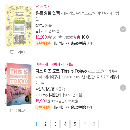
말랑핀뱃지
일본 상점 산책
- 매일 가도 설레는 도쿄·간사이 단골 가게 그림
일기
장서영
(지은이)
클
|
2026년 05월
16,200
10.0
원 (10% 할인 / 900원)
내일 아침 7시
출근전 배송
양탄자배송
변경
미리보기
여행용 캐리어 바퀴 커버 세트
디스 이즈 도쿄 This Is Tokyo
- 도쿄 요코하마 가마쿠
라 하코네 가와구치코, 2026~2027년 최신판
-
디스 이즈 여행 가
이드북
박설희
,
김민정
(지은이)
TERRA(테라출판사)
|
2025년 11월
18,900
원 (10% 할인 / 1,050원)
내일 아침 7시
출근전 배송
양탄자배송
변경
미리보기
1
2
3
4
5