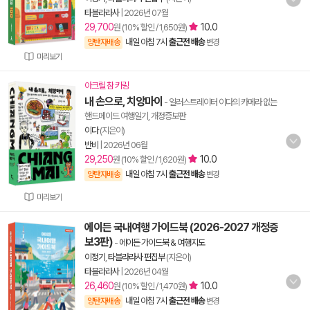
타블라라사
|
2026년 07월
29,700
10.0
원 (10% 할인 / 1,650원)
내일 아침 7시
출근전 배송
양탄자배송
변경
미리보기
아크릴 참 키링
내 손으로, 치앙마이
- 일러스트레이터 이다의 카메라 없는
핸드메이드 여행일기, 개정증보판
이다
(지은이)
반비
|
2026년 06월
29,250
10.0
원 (10% 할인 / 1,620원)
내일 아침 7시
출근전 배송
양탄자배송
변경
미리보기
에이든 국내여행 가이드북 (2026-2027 개정증
보3판)
-
에이든 가이드북 & 여행지도
이정기
,
타블라라사 편집부
(지은이)
타블라라사
|
2026년 04월
26,460
10.0
원 (10% 할인 / 1,470원)
내일 아침 7시
출근전 배송
양탄자배송
변경