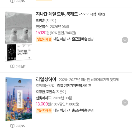
미리보기
지나간 계절 모두, 북해도
-
작가의 작업 여행 3
민병훈
(지은이)
안온북스
|
2026년 06월
15,120
원 (10% 할인 / 840원)
내일 아침 7시
출근전 배송
양탄자배송
변경
미리보기
리얼 상하이
- 2026~2027년 최신판, 상하이를 가장 멋지게
여행하는 방법
-
리얼 여행 가이드북 시리즈
이창환
,
조현숙
(지은이)
한빛라이프
|
2026년 08월
18,000
원 (10% 할인 / 1,000원)
내일 아침 7시
출근전 배송
양탄자배송
변경
미리보기