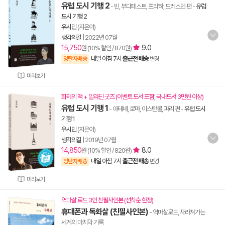
유럽 도시 기행 2
- 빈, 부다페스트, 프라하, 드레스덴 편
-
유럽
도시 기행 2
유시민
(지은이)
생각의길
|
2022년 07월
15,750
9.0
원 (10% 할인 / 870원)
내일 아침 7시
출근전 배송
양탄자배송
변경
미리보기
화제의 책 + 알라딘 굿즈 (이벤트 도서 포함, 국내도서 3만원 이상)
유럽 도시 기행 1
- 아테네, 로마, 이스탄불, 파리 편
-
유럽 도시
기행 1
유시민
(지은이)
생각의길
|
2019년 07월
14,850
8.0
원 (10% 할인 / 820원)
내일 아침 7시
출근전 배송
양탄자배송
변경
미리보기
역마살 로드 3인 친필사인본 (선착순 한정)
휴대폰과 독화살 (친필사인본)
- 역마살로드, 사라져가는
세계의 마지막 기록