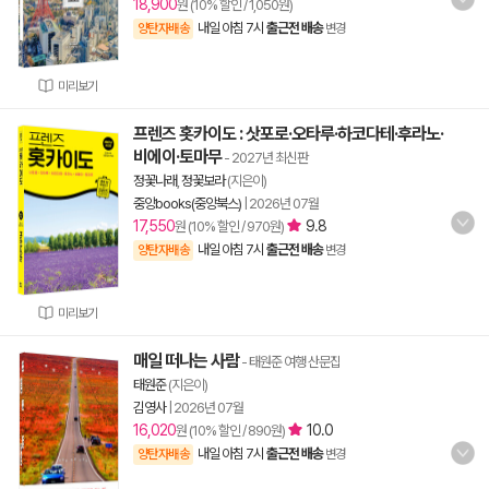
18,900
원 (10% 할인 / 1,050원)
내일 아침 7시
출근전 배송
양탄자배송
변경
미리보기
프렌즈 홋카이도 : 삿포로·오타루·하코다테·후라노·
비에이·토마무
- 2027년 최신판
정꽃나래
,
정꽃보라
(지은이)
중앙books(중앙북스)
|
2026년 07월
17,550
9.8
원 (10% 할인 / 970원)
내일 아침 7시
출근전 배송
양탄자배송
변경
미리보기
매일 떠나는 사람
- 태원준 여행 산문집
태원준
(지은이)
김영사
|
2026년 07월
16,020
10.0
원 (10% 할인 / 890원)
내일 아침 7시
출근전 배송
양탄자배송
변경