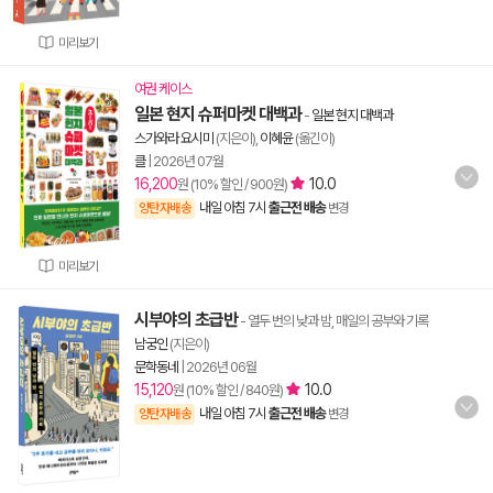
미리보기
여권 케이스
일본 현지 슈퍼마켓 대백과
-
일본 현지 대백과
스가와라 요시미
(지은이),
이혜윤
(옮긴이)
클
|
2026년 07월
16,200
10.0
원 (10% 할인 / 900원)
내일 아침 7시
출근전 배송
양탄자배송
변경
미리보기
시부야의 초급반
- 열두 번의 낮과 밤, 매일의 공부와 기록
남궁인
(지은이)
문학동네
|
2026년 06월
15,120
10.0
원 (10% 할인 / 840원)
내일 아침 7시
출근전 배송
양탄자배송
변경