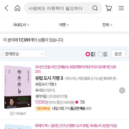
국내도서
여행
전체
이 분야에
17,391
개의 상품이 있습니다.
옵션
유시민 친필 사인 인쇄본 & 유럽여행 티키타카 오디오매거진 QR
코드
유럽 도시 기행 3
- 마드리드, 바르셀로나, 리스본, 뽀르투 편
-
유럽 도시 기행 3
유시민
(지은이)
생각의길
|
2026년 07월
17,010
7.8
원 (10% 할인 / 940원)
내일 아침 7시
출근전 배송
양탄자배송
변경
미리보기
화제의 책 + 알라딘 굿즈 (이벤트 도서 포함, 국내도서 3만원 이상)