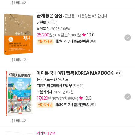
미리보기
곱게 늙은 절집
- 근심 풀고 마음 놓는 호젓한 산사
심인보
(지은이)
담앤북스
|
2026년 06월
25,200
10.0
원 (10% 할인 / 1,400원)
내일 아침 7시
출근전 배송
양탄자배송
변경
미리보기
에이든 국내여행 맵북 KOREA MAP BOOK
-
에이
든 가이드북 & 여행지도
이정기
,
타블라라사 편집부
(지은이)
타블라라사
|
2026년 07월
17,820
10.0
원 (10% 할인 / 990원)
내일 아침 7시
출근전 배송
양탄자배송
변경
미리보기
캐리어 네임택