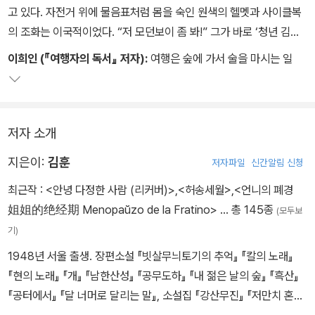
고 있다. 자전거 위에 물음표처럼 몸을 숙인 원색의 헬멧과 사이클복
의 조화는 이국적이었다. “저 모던보이 좀 봐!” 그가 바로 ‘청년 김
훈’이었다. 자동차와 문명이 통제된 길들을 저렇게 날렵한 물음의 자
이희인 (『여행자의 독서』 저자):
여행은 숲에 가서 술을 마시는 일
세로 탐문하며, 굴리면서 굴러가고, 싣고 가면서 실려갔었구나. 자전
거와 한몸 되어 다만 밀고 나갔었구나. 밀고 나가는 순간 길의 몸이 노
곤하게 풀리면서 열렸었구나.
‘밥벌이’의 가파름에서부터 ‘문장’을 향한 열망까지를 넘나드는 ‘처사
저자 소개
(處士) 김훈’의 언(言)과 변(辯)은 차라리 강(講)이고 계(誡)다. 산
지은이:
김훈
저자파일
신간알림 신청
하 굽이굽이에 틀어앉은 만물을 몸 안쪽으로 끌어당겨 설(說)과 학
(學)으로 세우곤 하는 그의 사유와 언어는 생태학과 지리학과 역사학
최근작 :
<안녕 다정한 사람 (리커버)>
,
<허송세월>
,
<언니의 폐경
과 인류학과 종교학을 종(縱)하고 횡(橫)한다. 가히 엄결하고 섬세한
姐姐的绝经期 Menopaŭzo de la Fratino>
… 총 145종
(모두보
인문주의의 정수라 할 만하다.
기)
진정 높은 것들은 높은 것들 속에서,
1948년 서울 출생. 장편소설 『빗살무늬토기의 추억』 『칼의 노래』
진정 깊은 것들은 깊은 것들 속에서 나오게 마련인가보다.
『현의 노래』 『개』 『남한산성』 『공무도하』 『내 젊은 날의 숲』 『흑산』
『공터에서』 『달 너머로 달리는 말』, 소설집 『강산무진』 『저만치 혼자