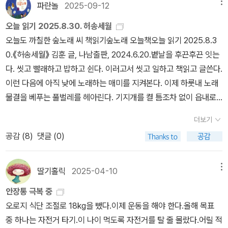
쥡니다. 네덜란드 푸른글님인 ‘안케 드브리스’ 님이요, 이분이 쓴 책
파란놀
2025-09-12
메뉴
가운데 《두 친구 이야기》가 2005년에 한글판이 나왔어요. 눈물이
오늘 읽기 2025.8.30. 허송세월
찡할 만큼 글빛이 반짝이는데, 저하고 곁님은 지난 2010년에 세 살인
오늘도 까칠한 숲노래 씨 책읽기숲노래 오늘책오늘 읽기 2025.8.3
큰아이랑 인천을 떠나서 시골로 삶터를 옮겼습니다. 이윽고 한 해 만
0.《허송세월》 김훈 글, 나남출판, 2024.6.20.볕날을 후끈후끈 잇는
인 2011년에 다른 두멧시골로 새로 옮겼습니다. 책짐을 꾸리고 풀고
다. 씻고 빨래하고 밥하고 쉰다. 이러고서 씻고 일하고 책읽고 글쓴다.
또 꾸리고 푸느라 2009∼2013년 사이는 ‘놓친 책’이 넘칩니다. 이동
이런 다음에 아직 낮에 노래하는 매미를 지켜본다. 이제 하룻내 노래
안 작은아이가 태어난 터라, 두 아이를 돌보며 집안일을 맡는 길에 힘
물결을 베푸는 풀벌레를 헤아린다. 기지개를 켤 틈조차 없이 읍내로
을 쏟으며 책을 얼마 못 읽기도 했습니다. 이때에는 ‘한 해 1000책 읽
저잣마실을 다녀온다. 저물녘에 이르러서야 비로소 숨돌리면서 집안
기’조차 빠듯했습니다. 둘레에서는 아이가 크면 ‘다른 놀이(취미)’를
더보기
일에서 손을 떼는 듯싶지만, 저녁을 차리고 설거지까지 하고서야, 또
찾아본다고 하지만, 저는 ‘크는 아이랑 아름책 찾는 놀이’를 할 적에
공감 (
8
)
댓글 (0)
아이들하고 하루글을 쓰고 이야기를 하고서야, 등허리를 반듯하게 편
즐겁습니다. 태어나는 빛책과 숨은 빛책을 기쁘게 헤아립니다.#Ank
다. 《허송세월》을 돌아본다. 예전에 낸 《밥벌이의 지겨움》이나 《라면
edeVries #FaustoKoppieㅍㄹㄴ글 : 숲노래·파란놀(최종규). 낱말
을 끓이며》에 못지않게 덧없는 푸념과 하소연을 그득그득 담았구나
딸기홀릭
2025-04-10
메뉴
책을 쓴다. 《풀꽃나무 들숲노래 동시 따라쓰기》, 《새로 쓰는 말밑 꾸
싶다. 푸념과 꿈글은 한끗처럼 다르되, 오늘과 앞길을 보는 눈이 다르
러미 사전》, 《미래세대를 위한 우리말과 문해력》, 《들꽃내음 따라 걷
안장통 극복 중
다. 하소연과 살림글은 한끗이 어긋나되, 사랑을 보느냐 안 보느냐로
다가 작은책집을 보았습니다》, 《우리말꽃》, 《쉬운 말이 평화》, 《곁
오로지 식단 조절로 18kg을 뺐다.이제 운동을 해야 한다.올해 목표
다르다. 이미 늙을 만큼 늙은 김훈 씨인 만큼 스스로 바뀌기는 어려울
말》, 《책숲마실》, 《우리말 수수께끼 동시》, 《시골에서 살림 짓는 즐
중 하나는 자전거 타기.이 나이 먹도록 자전거를 탈 줄 몰랐다.어릴 적
만하지 싶다. 그렇지만, ‘늙몸’이 아닌 ‘나이(낳는 임)’라는 말빛을 곱