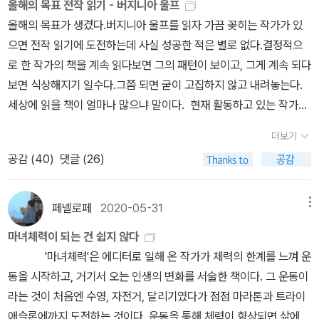
실에 바탕한 것인지. 나의 의견은 아무 사실에 바탕하지 않고 그저 나
올해의 목표 전작 읽기 - 버지니아 울프
되도록 익숙해지자.내가 자전거 타기 시작한 건 어찌 알았는지(?) T
그것 참 미친짓이야.자전거 여행 시 기차를 이용하면 접이식 자전거
의 욕망을 지껄이고 있는 건지를 구별하지 않고 (말을) 마구 해대니
올해의 목표가 생겼다.버지니아 울프를 읽자 가끔 꽂히는 작가가 있
V에서 자전거 관련 방송을 했다.이것도 다 운명인건가...EBS 평생학
는 이렇게 맨 뒷좌석 뒤에 실을 수 있다.신탄진역에 7시 30분쯤 도
까. 아무도 말할 수 없는, 알아들을 수 없는말이 되는거죠. 그것이 매
으면 전작 읽기에 도전하는데 사실 성공한 적은 별로 없다.결정적으
교 자전거 편, 눈높이 설명이 친절하고 좋았다.앞부분 못봐서 유튜브
착, 역 근처에서 24시간 운영하는 식당을 찾아가 아침을 든든히 먹고
일 매일 쏟아져 나옵니다. 국회에서 쏟아지고, 언론에서 쏟아지고, 개
로 한 작가의 책을 계속 읽다보면 그의 패턴이 보이고, 그게 계속 되다
검색하니 8회까지 공개되어 있다.괜히 방송시간 맞춰 기다렸네. ㅋ짧
출발하기로 했다. 그런데 여기서 한 가지 놀라운 점은 그 아침부터 삼
인 사이의 담론에 쏟아지는 것이죠. 그러면서 이런 담론들이 적대하
보면 식상해지기 일수다.그쯤 되면 굳이 고집하지 않고 내려놓는다.
은 편이라 금방 훑어봤다.https://youtu.be/mQuGuLaPtEY?si=
겹살을 구워 먹으면서 소주와 맥주 폭탄주를 마시는 손님들이 많았다
는 진영을 이루고, 적대하는 이념의 진영을 이루는 것이죠. 이런 언어
세상에 읽을 책이 얼마나 많으냐 말이다. 현재 활동하고 있는 작가라
XANsyOZglbDVoX1g자전거 관련 책도 읽고 싶어 담아놨다. 주말
는 점. 우리 테이블만 빼고 거의 모든 손님들이 그 아침부터 술을 마시
의 대결 구도는 그야말로 무지몽매한 것이에요. 아주 천치같은 것입
면 맘에 드는 작가의 글은 출간되는대로 챙겨서 보는 편이다.한국 작
에 몽땅 대출각. 천천히 읽어봐야지.
던데, 아마도 밤새 일을 하고 아침에 술 한잔으로 피로를 푸는 노동자
더보기
니다. 그런 현상에 우리가 매몰되어 있는 것이죠. 나는 이것이 가장 우
가들 중에서는 요즘 가장 애정하는 작가는 황정은. 오랫만에 전작 읽
들이 아니었나 싶다. 우리는 아침으로 갈치조림 2인분에 공기밥 3개
공감 (
40
)
댓글 (26)
리 세대의 문제라고 생각하는 것이죠. 젊은 여러분들도 그 시대에 매
기에 도전하고 있다.출간 된 책이 그렇게 많지 않고 각 권당 분량이 그
를 먹었는데, 그 맛깔 난 갈치조림 사진을 올리려고 해도, 이 알라딘에
몰되어 있는 거죠.
렇게 길지 않은건 다행이랄까?전작 읽기가 어렵지 않은 작가다.새로
서는 자꾸 세로 방향으로만 올라가서 사진 올리는 것은 포기..... 식사
나오는 책들은 모두 읽었고, 예전에 나왔던 책들도 하나씩 챙겨서 읽
페넬로페
2020-05-31
메뉴
를 마치고 본격적으로 달리기 시작. 첫째 목표 지점인 대청호수에 도
고 있다.아래 읽은 책들이 모두 좋았고, 아직 읽지 않은 책이 남아있어
착했다. 대청댐 인증센터에 가서 도장을 찍고 달려야 한다.신탄진역
마녀체력이 되는 건 쉽지 않다
서 행복한 작가이기도 하다.한권 한권 아껴가며 읽는다.황정은 작가
에서 7km쯤 달리면 대청호수-언제나 나를 이곳저곳 데려다 주는 나
'마녀체력'은 에디터로 일해 온 작가가 체력의 한계를 느껴 운
의 세상을 바라보는 시선, 짧게 끊어치는 문장들, 하나의 장면만으로
의 자전거~대청댐에서 인증 도장을 찍었다. 이제 본격적으로 출
동을 시작하고, 거기서 오는 인생의 변화를 서술한 책이다. 그 운동이
도 많은 감정과 얽히고 설킨 관계의 타래들을 보여주는 능력들 너무
발....!1박 2일 동안 내가 가야 할 길-5월의 눈부신 날씨.... 그러나 자
라는 것이 처음엔 수영, 자전거, 달리기였다가 점점 마라톤과 트라이
좋다. 그외에 김연수, 김영하 작가들의 책은 오래
전거 타기에는 약간 덥다. 땡볕이다. 이곳은 세종시 가기 전....세종시
애슬론에까지 도전하는 것이다. 운동을 통해 체력이 향상되면 삶에