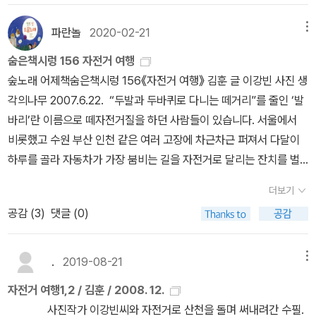
보니것의 책은 기발한 상상력, 뒤통수를 강력하게 때리는 반전, 건강
다”고 말하지 않는다. 난 이렇게 말한다. “저는 낫으로 씁니다. 저는
벌크업하러 가냐고 비웃는데(짜식.......죽는다), 좀 그런 거 같기도 하
일어났다. 체력이 사람에게 얼마나 중요한지를 실감한 나이기에 운동
하고 정치적으로 올바른 관점, 읽는 내내 낄낄거리게 만드는 유머감
자전거로 씁니다. 저는 아이들이랑 놀면서 씁니다. 저는 똥오줌기저
다. 엄청 달리니까 엄청 먹어댄다. 전에 남한강 종주 때는 둘이서 삼겹
파란놀
2020-02-21
메뉴
에 관한 책에 관심이 많고 한번씩 읽어 본다. 이영미의 '마녀체력'은
각, 그리고 웃음 뒤에 머리를 싸늘하게 만드는 짙은 애수 등등.내가 커
귀를 신나게 손빨래를 하는 살림돌이로서 씁니다. 저는 바지랑대를
살 2kg 먹었다는......ㅋㅋㅋㅋㅋㅋㅋㅋ늦은 점심을 먹고 다시 출발하
운동 전문가가 쓴 책보다 훨씬 좋았다. 자신의 경험으로 쓰여진 책이
숨은책시렁 156 자전거 여행
트 보니것을 왜 좋아하는지를 더 잘 설명할 수 없는게 안타까울 따름
세우고 햇볕을 먹는 맨발로 씁니다. 저는 눈물로 쓰고 춤으로 씁니다.
는 길에 보이는 공주 한옥마을땡볕이 조금 사라져서 이제 좀 탈만하
라 나와 공감대도 많았고 책을 많이 읽고 에디터로 일한 사람답게 글
숲노래 어제책숨은책시렁 156《자전거 여행》 김훈 글 이강빈 사진 생
이다. 그리고 이제 버지니아 울프를 만났다.보통 오래된
저는 별빛으로 쓰고 꽃내음으로 씁니다. 저는 무엇보다도 이 별을 사
다....(만 엉덩이와 허벅지의 곳통)하아- 오후 5시를 지나니 슬슬 체
도 잘 썼다. 라디오 방송과 팟케스트에 책을 소개해서 그런지 이 책에
각의나무 2007.6.22. “두발과 두바퀴로 다니는 떼거리”를 줄인 ‘발
작가 중 좋구나 싶은 작가를 만나도 대표작을 챙겨서 보는 편이지 전
랑으로 보듬고 싶은 숲이 노래하는 마음으로 씁니다.” 김훈 님이 쓴
력적 한계와 현타가 밀려온다(내가 이걸 왜 하지?ㅋㅋㅋㅋ) 일단 드
도 다양한 책과 작가, 문장이 나열되어 있다. 책 마지막에 인용된 책
바리’란 이름으로 떼자전거질을 하던 사람들이 있습니다. 서울에서
작을 다 읽어야겠다는 생각은 잘 안한다.그것들을 읽을 시간에 매력
글이 나쁘거나 엉성할 일이 없다. 다만, 나쁘지 않고 엉성하지 않으니
러눕기-하지만, 다시 마음을 가다듬고 정신을 챙기고 다시 달려----
목록이 나오는데 38권이나 된다. 자신의 경험을 통한 책소개서라고
비롯했고 수원 부산 인천 같은 여러 고장에 차근차근 퍼져서 다달이
적인 신간을 읽을 시간이 없어지니까.그런데 이제 겨우 1권 등대로를
외려 싱겁다. 글솜씨가 보이되, 솜씨에 담을 포근한 숨결은 좀처럼 못
드디어 부여, 백제 도착! 금강종주를 목표로 하는 사람들은 대부분 공
불려도 될 정도로 많은 책이 언급되어 있다. 중간중간 운동에 대한 팁
하루를 골라 자동차가 가장 붐비는 길을 자전거로 달리는 잔치를 벌
읽었을 뿐인데 아 정말 이분은 뭐지?솔 출판사에서 버지니아 울프 전
본다. 그렇다고 김훈이란 분이 낫질을 하기를 바라지 않는다. 남한테
주나 부여에서 1박을 한다. 부여에 예약해둔 숙박 업소에 도착한 시간
도 나와 있고 운동 초보자를 위한 Q＆A도 있다. 운동 초보자가 강한
였어요. 온갖 자전거에 사람이 하나가 되어 달렸는데요, 자전거로 넉
집이 나와 있으니 전작 읽기에 도전하기 좋은 여건까지 갖춰져 있구
바랄 일 없다. 내가 오늘 낫질로 글쓰기를 하면 될 뿐. ㅅㄴㄹ
은 오후 8시쯤- 일단 깨끗하게 씻고 나니 그야말로 천국.... 그러나 저
더보기
의지를 가지고 계속 도전하고 발전해 간다는 건 쉽지 않다. 그런 면에
넉하다는 뜻을 밝히려 했습니다. 참 오래 떼자전거질을 여러 고장에
나. <등대로>는 정말로 놀라운 책이다.읽을 때는 정말 힘들
녁밥 먹으러 나갈 기운이 없어서 밥은 숙소에서 치맥을 하기로- 캬....
공감 (
3
)
댓글 (0)
서 작가가 대단했다. 그런 작가를 통해 나 자신의 게으름에 대해 반성
서 했습니다만, 이보다 《자전거 여행》이란 책 하나가 세게 먹혔지 싶
다 힘들다 하면서 읽었는데, 읽는 중간에도 앞에 읽은 장면이 끊임없
시원한 맥주가 정말 마시고 싶었다.이렇게 맛있는 치킨과 맥주도 정
도 많이 하고, 앞으로 어떻게 살 것인가에 대한 생각과 다짐도 했다.
어요. 이 일을 두고 곰곰이 생각해 보았어요. 어쩌면 김훈이란 글님도
이 떠오른다.이야기의 내용이야 요약할 것도 없을 정도로 간단하며
말 간만이다.... 둘이서 한마리 순삭- 맥주는 더 마실 수 있지만 내일
삶에 대한 의지의 불을 활활 지펴주었다. 자신의 경험, 다른 책소개와
떼자전거질을 하는 사람들을 비롯해서 씩씩하게 자전거를 타는 사람
솔직히 사건이랄 것도 없다.램지 가족과 그들의 손님이 등대에 가기
.
2019-08-21
메뉴
도 달려야 하니 각각 2캔씩만-오늘 내가 달린 거리- 이리저리 우회하
문장의 인용, 적절한 팁등을 넣어 에디터답게 책을 잘 만들었다. 이렇
들, 이를테면 《즐거운 불편》을 쓴 사람 같은 여러 이웃을 보았기에,
로 했다가 결국 날씨 때문에 못가게 되고,10년이 지나고 램지 부인이
거나 백제보 인증센터에서 숙소까지 오는 거리를 다 합하니 총 91킬
자전거 여행1,2 / 김훈 / 2008. 12.
게 다 괜찮은데 이 책의 3분의 2쯤 읽을때부터 약간씩 아쉬운 생각이
또 자전거가 바람을 가르는 맛을 잊지 않았기에, 바람돌이에 몸을 싣
죽은 후, 드디어 남은 가족들이 등대에 가게 된 어느날까지, 정말로 줄
로미터 달렸더라. 이틀째 아침은 인근 식당에서 사골황태해장국- 자
사진작가 이강빈씨와 자전거로 산천을 돌며 써내려간 수필.
들었다. 자신의 경험에 대해 얘기하고 체력의 중요성을 어필할 때 그