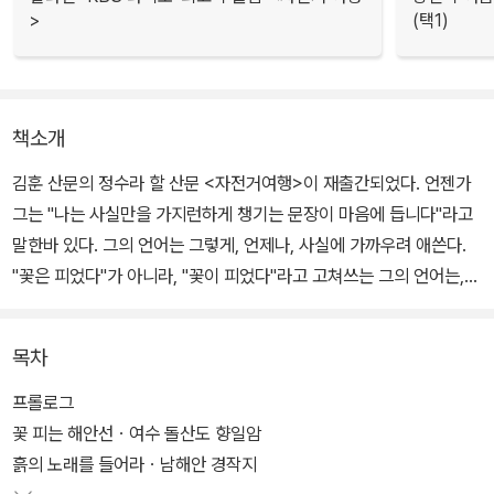
>
(택1)
책소개
김훈 산문의 정수라 할 산문 <자전거여행>이 재출간되었다. 언젠가
그는 "나는 사실만을 가지런하게 챙기는 문장이 마음에 듭니다"라고
말한바 있다. 그의 언어는 그렇게, 언제나, 사실에 가까우려 애쓴다.
"꽃은 피었다"가 아니라, "꽃이 피었다"라고 고쳐쓰는 그의 언어는,
의견과 정서의 세계를 멀리하고 물리적 사실을 객관적으로 진술하려
는 그의 언어는, 화려한 미사여구 없이 정확한 사실을 지시하는 그의
목차
언어는, 바로 그 때문에 오히려 한없이 아름답다.
프롤로그
엄격히 길에 대해서, 풍경에 대해서만 말하는 그의 글 속에는, 그러나
꽃 피는 해안선ㆍ여수 돌산도 향일암
어떤 이의 글보다 더욱 생생하게 우리 삶의 모습들이 녹아 있다. 그의
흙의 노래를 들어라ㆍ남해안 경작지
문장 속에서, 길과 풍경과 우리네 삶의 모습은 따로 떨어져 있지 않다.