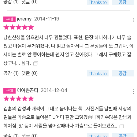
공감 (
1
)
댓글 (0)
jeremy
2014-11-19
메뉴
남한산성을 읽으면서 너무 힘들었다. 표현, 문장 하나하나가 너무 슬
펐고 마음이 무거워졌다. 다 읽고 돌아서니 그 문장들이 또 그립다. 에
세이는 별로 안 좋아하는데 왠지 읽고 싶어졌다. 그래서 구매했고 잘
샀구나... 싶다.
공감 (
1
)
댓글 (0)
어여쁜곰티
2014-12-04
메뉴
김훈의 감성과 매력이 그대로 묻어나는 책 ..자전거를 달릴때 세상의
길들은 가슴으로 들어온다..어디 길만 그렇겠습니까? 수많은 만남과
헤어짐 ,앎 등이 세월을 넘어갈때마다 가슴으로 들어오겠죠..
공감 (
1
)
댓글 (0)