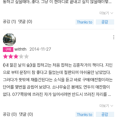
통하고 싶을때아..좋다. 그냥 이 한마디로 끝내고 싶지 않을때이렇게
글로 쓰지 않으면 슬픔이나 다른 감정들로 고통스러워서 견뎌내지 못
더보기
할때김훈 선생님 처럼 이렇게 차근차근 하나하나 관찰하는 글을 쓰면
공감 (
1
)
댓글 (0)
그 감정들이 치유되지 않을까 하는 생각도 들었다.길을 지나갈 때 보
이는 나무들 중 어떤 것은 오늘따라 기운없어 보이고어떤 것은 생기
있어 보이는 걸 보고 싶어 하는 눈이 생겼다.그리고 자연과 세상의 기
메뉴
운과 은혜들로 내 삶이 굴러가고 있다는 것이 새삼 느껴졌다.
withth
2014-11-27
《내 젊은 날의 숲》을 접하고는 처음 접하는 김훈작가의 책이다. 지인
으로 부터 문장이 참 좋다고 들었는데 절판되어 아쉬움만 남았었다.
그러다가 뜻밖에 재출간된다는 소식을 듣고 바로 구매!애잔함이라는
단어를 몇번을 곱씹어 보았다. 소나무숲은 봄에도 연두의 애잔함이
없다. 077쪽땅에 쓰러진 자가 일어서려면 반드시 쓰러진 자리를 딛
고 일어서야 하는 것처럼, 숲은 재난의 자리를 딛고 기어이 일어선다.
더보기
091쪽
공감 (
0
)
댓글 (0)