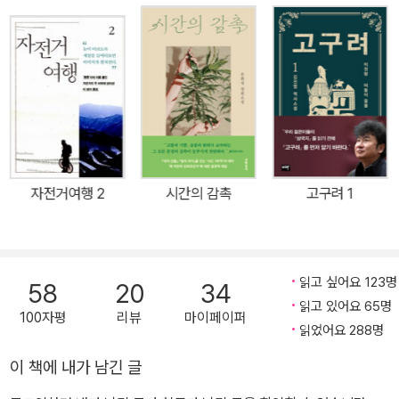
을 지시하는 그의 언어는, 바로 그 때문에 오히려 한없이 아름답다. 엄
격히 길에 대해서, 풍경에 대해서만 말하는 그의 글 속에는, 그러나 어
떤 이의 글보다 더욱 생생하게 우리 삶의 모습들이 녹아 있다. 그의 문
장 속에서, 길과 풍경과 우리네 삶의 모습은 따로 떨어져 있지 않다.
그것들은 만났다가 갈라서고 다시 엉기어 하나가 되었다가 또다시 저
만의 것이 된다. 봄은 이 산에 찾아오는 것이 아니고 이 산을 떠나는
것도 아니었다. 봄은 늘 거기에 머물러 있는데, 다만 지금은 겨울일 뿐
이다. 봄은 숨어 있던 운명의 모습들을 가차없이 드러내 보이고, 거기
자전거여행 2
시간의 감촉
고구려 1
에 마음이 부대끼는 사람들은 봄빛 속에서 몸이 파리하게 마른다. 봄
에 몸이 마르는 슬픔이 춘수(春瘦)다. (…) 죽음이, 날이 저물면 밤이
되는 것 같은 순리임을 아는 데도 세월이 필요한 모양이다. 갈 때의 오
르막이 올 때는 내리막이다. 모든 오르막과 모든 내리막은 땅 위의 길
읽고 싶어요 123명
58
20
34
에서 정확하게 비긴다. 오르막과 내리막이 비기면서, 다 가고 나서 돌
읽고 있어요 65명
100자평
리뷰
마이페이퍼
아보면 길은 결국 평탄하다. 자전거를 타고 저어갈 때, 세상의 길들은
읽었어요 288명
몸속으로 흘러들어온다. (…) 흘러오고 흘러가는 길 위에서 몸은 한없
이 책에 내가 남긴 글
이 열리고, 열린 몸이 다시 몸을 이끌고 나아간다. 구르는 바퀴 위에