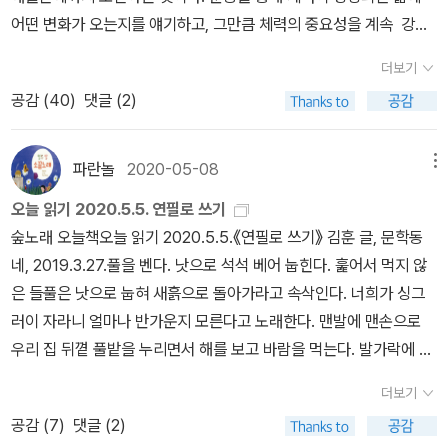
전부터 좋아해서 나오는 대로 꼭 챙겨서 읽는다.전작읽기에 도전하는
(세종보인증센터)에 도착해서 그동안 종주 완주한 구간 인증을 하기
어떤 변화가 오는지를 얘기하고, 그만큼 체력의 중요성을 계속 강조
건 아니라서 오래 된 책들을 굳이 다 찾아 읽지는 않는다.김연수 작가
로 했다. 자전거 국토종주 스탬프 찍는 곳은 대부분 무인센터인데, 간
한다. 체력의 변화로 자신감이 생기고 책 만드는 에디터에서 팟케스
는 에세이를 더 좋아하고, 김영하작가는 소설을 더 좋아한다.이들의
더보기
혹 이렇게 국토종주 인증을 할 수 있는 곳이 있다. 세종보인증센터에
트에서의 책소개, '인생학교'의 선생님등으로 삶의 지평을 한층 더 넓
책 중 가장 좋아하는 책들은 아 그리고 내 스스로
공감 (
40
)
댓글 (2)
서 드디어! 그동안 완주한 곳 인증!나 이런 사람임.......! ㅋㅋㅋㅋㅋㅋ
혀 나가는 자신의 얘기가 담겨있다. 우연히 '세바시' 에서 이 분의 강
도 의아하게 여기는게 김훈작가를 좋아한다.이분 생각은 정말 밤새도
아니, 근데 이 은메달(?) 받으니까 허벅지 통증이 싹 가시면서 뭔가
연을 들은 적이 있다. 평생 책만드는 일을 하는 사람으로써 트라이애
록 얘기하래도 할 수 있을 정도로 정말 정말 나랑 안맞다.안맞는 정도
만면에 미소가 번지더라 ㅋㅋㅋㅋㅋ세종시에서 이제 다음 목표인 공
슬론에까지 도전하는 모습이 대단해 보였다. 나 역시 전에는 완전 저
파란놀
2020-05-08
메뉴
가 아니라 죽도록 싫다.그럼에도 김훈작가는 꼭꼭 챙겨서 읽는다.그
주시로 고고-자전거 국토종주를 하다 보면 우리나라 곳곳의 아름다
질체력의 소유자였다. 더군다나 운동을 너무 싫어했다. 체력이 약하
의 문장을 쓰는 방식이 너무 좋다.문학이 얼마나 예리하게 벼려질 수
오늘 읽기 2020.5.5. 연필로 쓰기
움을 새로이 발견하게 된다.캬- 이런 풍경을 내 두 발, 내 두 허벅지의
다보니 항상 피곤하고 그럴때마다 잠을 자는 스타일이었다. 늦은 나
있는지, 문장이 어떻게 칼이 될 수 있는지 섬뜩할 정도로 보여준다.김
숲노래 오늘책오늘 읽기 2020.5.5.《연필로 쓰기》 김훈 글, 문학동
곳통과 함께 누리는....ㅋㅋㅋ드디어 공주시 도착공주 공산성 앞- 이
이에-지금은 전혀 그렇지 않지만 그땐 늦었다- 출산을 하고 아이를
훈작가의 책을 읽을 때면 언어의 힘에 전율한다.생각이 그렇게 다른
네, 2019.3.27.풀을 벤다. 낫으로 석석 베어 눕힌다. 훑어서 먹지 않
위에 올라가고 싶었으나, 가야 할 길도 아직 많고 어린이날이라 사람
키우다보니 아이를 위해서라도 내가 건강해야겠다는 생각을 했다. 고
데도 읽게 만드는 게 김훈작가의 힘인듯도 하다.특히 에세이 <자전거
은 들풀은 낫으로 눕혀 새흙으로 돌아가라고 속삭인다. 너희가 싱그
이 바글바글해서 패스....공산성과 무령왕님......ㅋ공주에서 부여 구간
혈압이나 당뇨병같은 지병이 없기도 바랬기에 운동을 시작했다. 에어
여행>의 글들은 한국어가 얼마나 아름다울 수 있는지 극치를 보여준
러이 자라니 얼마나 반가운지 모른다고 노래한다. 맨발에 맨손으로
은 백제의 문화유적지가 곳곳에 있어 볼거리가 풍성한데, 금강 완주
로빅, 수영, 요가, 필라테스를 잠깐씩 거치고 지금은 계속 헬스클럽에
다고 생각한다.아 최근에 나온 <달 너머로 달리는 말>은 솔직히 별로
우리 집 뒤꼍 풀밭을 누리면서 해를 보고 바람을 먹는다. 발가락에 닿
를 목표로 한 나로서는 이 많은 유적지를 일단 패스해야 한다는 게 눈
다닌다. 헬스클럽은 6개월이나 1년을 등록하면 회비가 저렴해지기
였다. 외국 작가로는 하나씩 둘씩 챙겨보면서 전작읽기에
는 풀잎이 산뜻하고, 손가락을 스치는 풀포기가 새롭다. 김훈이란 분
물이.......(다음에 자전거 없이 다시 가야지) 암튼 공주에 도착한 시간
때문에 보통 6개월에 한 번 등록을 하는데 많은 회원이 그러하듯이
더보기
도전하는 작가는 커트 보니것지금까지 내가 읽은 책 중에 가장 좋아
은 《연필로 쓰기》라는 책을 써냈는데, 집에서건 마실을 다니건 언제
이 오후 3시쯤- 늦은 점심을 버섯불고기전골과 공기밥 2개, 물냉면 1
나도 안가는 날이 많다. 그래도 그나마 운동을 시작한 이후로 체력이
공감 (
7
)
댓글 (2)
하는 책들.<제5도살장>은 모든 책들 중 내가 가장 좋아하는 책.커트
나 연필꾸러미를 잔뜩 챙기는 사람으로서 돌아본다면, 난 “연필로 쓴
개 시켜서 완전 싹싹 비웠다. 내 동생은 내가 국토종주하러 떠난다면
많이 좋아졌고, 낮잠은 거의 자지 않을 정도로 삶의 변화가 나에게도