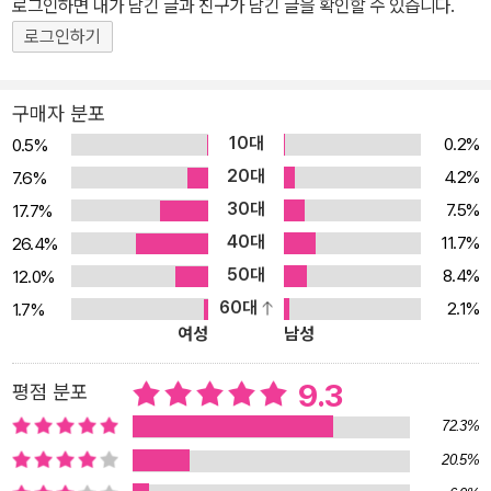
로그인하면 내가 남긴 글과 친구가 남긴 글을 확인할 수 있습니다.
서, 몸은 낡은 시간의 몸이 아니고 현재의 몸이다. 빛 속으로 들어가면
빛은 더 먼 곳으로 물러가는 것이어서 빛 속에선 빛을 만질 수 없었
로그인하기
다… 꿰맨 자리가 없거나 꿰맨 자리가 말끔한 곳이 낙원이다. 꿰맨 자
리가 터지면 지옥인데, 이 세상의 모든 꿰맨 자리는 마침내 터지고, 기
구매자 분포
어이 터진다. 언젠가 그는 “나는 몸이 입증하는 것들을 논리의 이름으
10대
0.2%
0.5%
로 부정할 수 있을 만큼 명석하지 못하다”고 말한바 있다. 그의 산문
20대
4.2%
7.6%
이 명문인 것은, 상념이 아닌 몸으로 쓴 글들이기 때문이 아닐까. 그는
30대
7.5%
17.7%
글 속에서, 오징어 고르는 법, 광어 고르는 법을 이야기하고, 좋은 소
40대
11.7%
26.4%
금을 채취하는 법에 대해서 이야기한다. 시 쓰는 “김용택씨”가 가르
50대
8.4%
12.0%
치는 섬진강 덕치마을 아이들의 소박한 생활들을 이야기한다. 인수는
60대
2.1%
1.7%
할머니 품에서 자랐다. 인수네 할머니는 작년에 돌아가셨다. 인수는
여성
남성
많이 울었다. ‘우리 할머니가 돌아가셨다. 내 마음은 슬프다. 나는 정
말로 슬프다’라고 인수는 그날 일기에 썼다. 인수는 할머니가 돌아가
9.3
평점 분포
신 뒤 좀 시무룩한 아이가 되었다. 점심시간에도 혼자서 밥을 먹는다.
72.3%
(…) 은미네 할머니 무덤은 학교 가는 길 산비탈에 있다. 학교에서 짓
20.5%
궂은 남자아이들이 은미를 지분거리고 귀찮게 굴면, 은미는 집으로