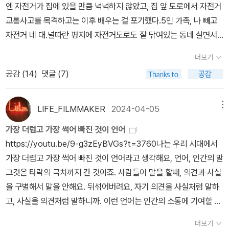
거움》, 《이오덕 마음 읽기》을 썼다. blog.naver.com/hbooklove
엔 자전거가 집에 있을 만큼 넉넉하지 않았고, 집 앞 도로에서 자전거
씹으면서 거듭나는 하루를 살려고 한다면, 아무리 늙몸이라 하더라도
다만이 책은글은 훌륭하되'자전거 그림'은 잘못 그렸더라.나중에 다시
교통사고를 목격하고는 이후 배우는 걸 포기했다.5인 가족, 나 빼고
시나브로 ‘나이를 읽는 어진 눈’으로 바뀔 만하다고 본다. 숱한 꼰대는
짚으려고 한다.
자전거 네 대.널따란 평지에 자전거도로도 잘 닦여있는 동네 살면서
집안일을 도맡지 않으니 꼰대로 머문다. 여태 꼰대였더라도 일흔 살
자전거를 못 타는 건 생활의 불편까지 가져왔다.머리 나쁘면 손발이
부터라도 집안일을 도맡고 아이(손자)를 도맡아서 돌볼 줄 안다면, 아
더보기
고생하는 게 아니라 자전거 못 타면 다리가 고생한다. 뭐 운동이 될 거
기 똥오줌 천기저귀를 갈고서 손빨래를 할 수 있다면, 이때부터는 ‘꼰
공감 (
14
)
댓글 (7)
라고? 천만에. 아예 안 걷는 게 문제.구청에서 자전거 교실이 있어 신
대 먹물’이 말끔히 사라질 수 있다. 우리가 살아가는 하루란, ‘살림하
청했다.주 3일 3개월. 꽤 길다.처음엔 따릉이로 가까운 곳 이동하는
는 사람으로서 사랑을 숲빛으로 펴며 배우고 익히는 길’이다. 다시 말
정도의 수준으로만 목표를 잡았는데 어랏!자전거교실 1개월 차에는
LIFE_FILMMAKER
2024-04-05
메뉴
하자면, 집안일과 집살림 이야기가 없이 쓰는 글(문학)이라면, 모두
따릉이 수준.2개월 차에는 한강 라이딩.3개월 차에는 장거리 라이딩
‘글흉내’나 ‘글인 척’에서 쳇바퀴라고 느낀다.ㅍㄹㄴ글 : 숲노래·파란
가장 더럽 고 가장 썩어 빠진 것이 언어
까지 가능하단다.목표 수정.첫날, 두 발로 자전거를 끌다시피 하고 자
놀(최종규). 낱말책을 쓴다. 《풀꽃나무 들숲노래 동시 따라쓰기》, 《새
https://youtu.be/9-g3zEyBVGs?t=3760나는 우리 시대에서
전거 익숙해지기.둘째 날, 안장 높여 페달에 발올리고 굴리기.셋째 날,
로 쓰는 말밑 꾸러미 사전》, 《미래세대를 위한 우리말과 문해력》, 《들
가장 더럽고 가장 썩어 빠진 것이 언어라고 생각해요, 언어, 인간의 말
큰 자전거로 바꿔줬다.나, 생각보다 잘한다. 이놈의 운동신경이란. ㅋ
꽃내음 따라 걷다가 작은책집을 보았습니다》, 《우리말꽃》, 《쉬운 말
그것은 타락의 극치까지 간 것이죠. 사람들이 말을 할때, 의견과 사실
ㅋ넷째 날, 운동량 및 라이딩 지속시간 늘리는 중.자전거 배우는 곳이
이 평화》, 《곁말》, 《책숲마실》, 《우리말 수수께끼 동시》, 《시골에서
을 구별해서 말을 안해요. 뒤섞어버려요, 자기 의견을 사실처럼 말하
한강과 가까운 곳이다.자전거로는 10분도 안 걸리는 거리인데 도보
살림 짓는 즐거움》, 《이오덕 마음 읽기》을 썼다. blog.naver.com/h
고, 사실을 의견처럼 말하니까. 이런 언어는 인간의 소통에 기여할 수
로 35분이 걸린다.마을버스를 타고 갈 수 있는데 이게 한 시간에 두
booklove
가 없어요. 우리는 말을 하면 할수록 인간이 소통되는 게 아니라 인간
번 운행, 그래서 버스 시간 안 맞으면 한 시간이 걸리기도 하는 곳이
더보기