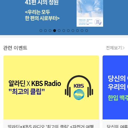
관련 이벤트
전체보기
알라딘×KBS 라디오 '최고의 클립' <자전거 여행
당신의 여름