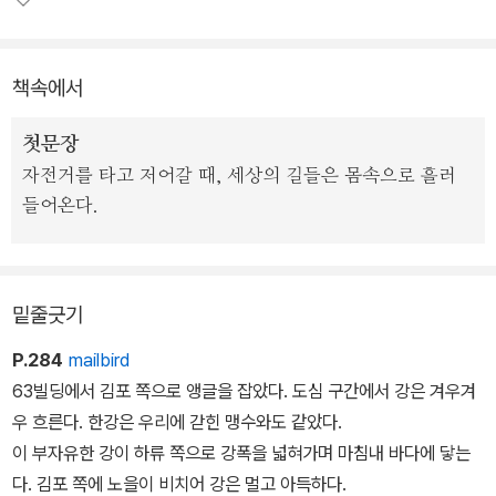
그것들은 만났다가 갈라서고 다시 엉기어 하나가 되었다가 또다시 저
만의 것이 된다.
책속에서
첫문장
자전거를 타고 저어갈 때, 세상의 길들은 몸속으로 흘러
들어온다.
밑줄긋기
P.284
mailbird
63빌딩에서 김포 쪽으로 앵글을 잡았다. 도심 구간에서 강은 겨우겨
우 흐른다. 한강은 우리에 갇힌 맹수와도 같았다.
이 부자유한 강이 하류 쪽으로 강폭을 넓혀가며 마침내 바다에 닿는
다. 김포 쪽에 노을이 비치어 강은 멀고 아득하다.