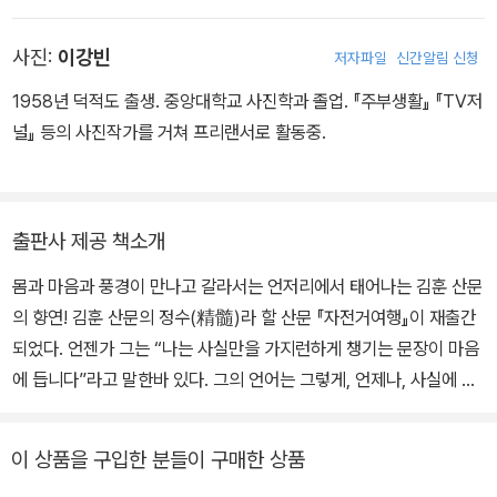
서』, 산문집 『풍경과 상처』 『자전거 여행』 『라면을 끓이며』 『연필로
쓰기』 등이 있다. 동인문학상, 이상문학상, 황순원문학상, 대산문학
사진:
이강빈
저자파일
신간알림 신청
상, 가톨릭문학상 등을 수상했다.
1958년 덕적도 출생. 중앙대학교 사진학과 졸업. 『주부생활』 『TV저
널』 등의 사진작가를 거쳐 프리랜서로 활동중.
출판사 제공 책소개
몸과 마음과 풍경이 만나고 갈라서는 언저리에서 태어나는 김훈 산문
의 향연! 김훈 산문의 정수(精髓)라 할 산문 『자전거여행』이 재출간
되었다. 언젠가 그는 “나는 사실만을 가지런하게 챙기는 문장이 마음
에 듭니다”라고 말한바 있다. 그의 언어는 그렇게, 언제나, 사실에 가
까우려 애쓴다. “꽃은 피었다”가 아니라, “꽃이 피었다”라고 고쳐쓰
는 그의 언어는, 의견과 정서의 세계를 멀리하고 물리적 사실을 객관
이 상품을 구입한 분들이 구매한 상품
적으로 진술하려는 그의 언어는, 화려한 미사여구 없이 정확한 사실