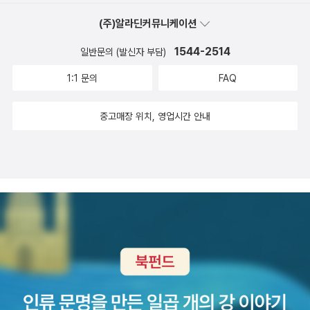
올리는 위선과 이율배반과 변덕을 너무나도 효과적으로 보여주고 있
장관웅포 곰개나루를 지날 무렵- 이 근처에서는 조금 여유가 생겨
거라고(?). 싫다고 밀쳐내고, 좋다고 억지로 가슴에 품으려 들기보
위엄, 존경이다. 육체의 건강이 무너지기 시작하면서, 이 모든 것들이
다. 또 때로는 그들의 생각의 미덕도 살짝 끼어들기도 한다.어느 인물
(주)알라딘커뮤니케이션
(볕이 뜨겁기도 해서) 카페에서 한 30분 쉬었다.하구로 내려오니, 짭
다 함께 출렁거리며 앞으로 나가는 것이 알맞은 인생길. 걷든, 자전
한꺼번에, 주체할 수 없을 만큼 급속도로 사라져 버릴 것이다.-p26
도 한면으로만 평가 될 수 없으며, 인간의 생각이 어떤 과정을 통해서
쪼름한 바다내음이 난다!드디어 마지막...! 군산시!군산으로 오니 확실
거를 타든, 자동차로 이동하든,하동의 재첩국, 안동 간고등어, 충무 김
1544-2514
일반문의 (발신자 부담)
3 정말 맞는 말이지만 누구나 다 그렇게 생각하지는 않을것 같다. 사
선함을 획득해나가는지, 또는 위선적인 인간으로 남는지, 아니면 다
히 드넓어진다. 그리고 드디어 금강종주 마지막 코스인 금강하굿둑
밥, 의정부 부대찌개, 나주 곰탕... 이런 거 먹으면서 여행하고 싶다.
실 운동은 시간과 돈이 많이 필요한 것이다. 작가가 적어놓은 대로 서
1:1 문의
FAQ
른 인간에 대한 적대와 호감이 어떻게 형성되고 변화되고 또는 고착
인증센터도장은 이렇게 생겼다.나 마지막 도장 찍는 순간 울컥했다.
서히 운동을 발전시키고, 체력을 바탕으로 도전하고 싶은 더 많은 인
되는지까지를 너무도 드라마틱하게 보여주고 있다. 그저 독자는 버지
끄하하하하하하. 나 너무 대단해. 멋져! 완주 인증스티커(저 위의 은
생의 버킷리스트를 만들려면 말이다. 그래도 어쨌거나 건강과 체력
중고매장 위치, 영업시간 안내
니아 울프가 펼쳐놓은 공간을 따라가기만 하면 된다.그녀가 만든 공
메달)까지 받았으면 금상첨화인데, 금강하굿둑인증센터는 전에는 운
은 엄청 중요하다. 코로나를 핑계삼아 가지 않았던 헬스장에 다시 나
간에서는 무심하게 놓은 그릇 하나, 정원에 핀 꽃들, 창과 문으로 들어
영했다는데, 현재 무슨 사정이 있는지 운영을 하지 않고 있다. 아쉽지
가야겠다. 헬스는 자기와는 정말 맞지 않는다고 헬스장을 떠난 지인
오는 바람조차도 의미없는 것이 없다.모두가 등장인물의 내면과 생각
만 완주 인증은 다른 곳에서 하기로- 이때가 오후 5시 40분- 군산에
이 나에게 억지로 넘겨준 pt도 예약해서 받아야겠다. 체력은 중요하
과 그들이 만든 장면들을 위한 소품으로 쓰이고 있다.그래서 이 소설
서 용산으로 떠나는 7시 15분 새마을호를 예매해둔 상태라, 저녁 먹
다. 김훈의 '자전거 여행' 처럼 자신만의 깊이있는 문장이 있는 책이
을 읽는 것은 너무 많은 것을 신경써야 함으로써, 나의 사고의 과부하
을 시간은 넉넉하다....! 우리는 근처 맛집이라는 간장게장 집을 검색
그립다.
를 일으키기도 한다. 1부에서 그토록 많은 사람들을 매혹시키고, 흩어
해서 가기로 했는데..... 엄매나, 지도를 찾아서 아무리 찾아가도 나오
진 사람들을 하나로 모아내고, 그 선함이 지나쳐 의도적으로 폄하하
지 않는다. 그러는 사이 시간은 흘러 흘러 6시 20분. 과연 1시간 안에
고 싶은 마음까지 불러일으키던 주인공같던 램지부인은 어느날 그냥
게장을 먹고 기차를 탈 수 있을까? 어쩌지? 에라 모르겠다 싶어서 일
죽는다. (사실 램지 부인 역시 모범적인 부인으로 사는 것이 그녀의
단 택시를 불렀다. 택시에 자전거를 접어서 싣고 찜해둔 게장 집을 찾
삶의 목표 또는 희망은 아니었다. 그녀는 끊임없이 무시당하는데 익
아가니, 아니 이곳은 자전거로는 도저히 갈 수 없는 곳! 자동차전용도