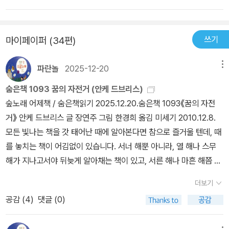
쓰기
마이페이퍼 (34편)
파란놀
2025-12-20
메뉴
숨은책 1093 꿈의 자전거 (안케 드브리스)
숲노래 어제책 / 숨은책읽기 2025.12.20.숨은책 1093《꿈의 자전
거》 안케 드브리스 글 장연주 그림 한경희 옮김 미세기 2010.12.8.
모든 빛나는 책을 갓 태어난 때에 알아본다면 참으로 즐거울 텐데, 때
를 놓치는 책이 어김없이 있습니다. 서너 해뿐 아니라, 열 해나 스무
해가 지나고서야 뒤늦게 알아채는 책이 있고, 서른 해나 마흔 해쯤 지
난 뒤에 처음으로 알아보는 책이 있어요. 그런데 이런 ‘숨은아름책’은
더보기
저만 혼자 못 알아차리지 않더군요. 이미 숱한 사람이 모조리 못 알아
공감 (
4
)
댓글 (0)
차리는 바람에 감쪽같이 사라집니다. 《꿈의 자전거》는 2010년에 한
글판이 나오는데, 판이 끊기고 한참 지난 2025년에 처음으로 손에