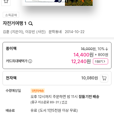
소득공제
자전거여행 1
김훈
(지은이),
이강빈
(사진)
문학동네
2014-10-22
종이책
16,000
원,
10%
14,400
원
+ 800원
12,240
원
카드최대혜택가
더보기
전자책
10,080
원
수령예상일
양탄자배송
오후 12시까지 주문하면 밤 11시
잠들기전 배송
(중구 서소문로 89-31 )
변경
배송료
유료 (도서 1만5천원 이상 무료)