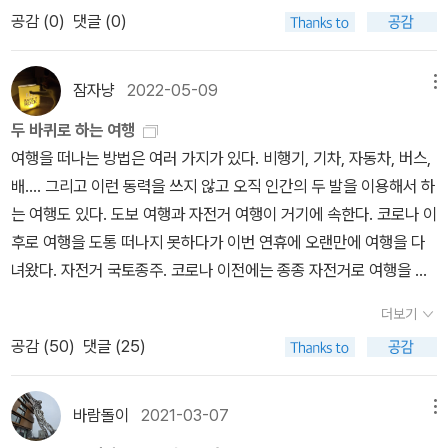
이 단절되는 거에요, 단절은 이미 거의 다 완성이 됐죠. 언어가 인간을
다.그래, 걸어보자.평소 하루 1000보도 잘 안 걷던 내가 변했다.어제
공감 (
0
)
댓글 (0)
단절시켜 버리는 거에요, 그러니까 이게 참 이루 말할 수가 없는 끔찍
는 처음으로 왕복 도보, 물론 시속 6km 정도로 속보로 걸었다. 지방
한 비극이 벌어진 것이죠. 의견을 사실처럼 말해버리는 까닭은 그 인
을 태워야지!날이 좋아 꽃구경도 하고, 음악도 듣고 좋았다.아침마다
간이 생각이 당파성에 매몰되어 있기 때문이에요. 당파성에 매몰되어
잠자냥
2022-05-09
메뉴
귀찮다, 제낄까? 내적 갈등은 여전하지만 그래도 집을 나서니 좋긴
있는 자들은 의견을 사실처럼 말할 수밖에 없어요. 자기가 갖고 있는
좋다.자전거도 이제 속도를 즐기기 시작했다.자전거 타는 것도 워치
두 바퀴로 하는 여행
당파성을 정의라고 말해요. 정의 정의나 혹은 진리라고 말해요 나의
가 자동으로 인식한다는 것도 신기했다.그러나 극복하기 힘든 게 있
여행을 떠나는 방법은 여러 가지가 있다. 비행기, 기차, 자동차, 버스,
당파성을 의견을 사실처럼 말하는 시대에서는 언어의 기능이 완전히
으니 바로 안장통.하체 근력보다 안장통때문에 오래 못 타겠다.한 달
배.... 그리고 이런 동력을 쓰지 않고 오직 인간의 두 발을 이용해서 하
상실되는 것이죠. 그리고 우리 시대의 최고의 권력은 여론 조사 결과
쯤 타면 좀 괜찮아지려나?어젯밤, 평소보다 피곤해서 책도 안 읽고
는 여행도 있다. 도보 여행과 자전거 여행이 거기에 속한다. 코로나 이
에요. 이것은 정의이고 진리에요. 이것이 가치의 척도가. 이것은 정말
그냥 뻗음.아침에 일어났더니 워치가 이리 알려준다.안 하던 운동했
후로 여행을 도통 떠나지 못하다가 이번 연휴에 오랜만에 여행을 다
무지몽매한 대상으로 가는 시작인 것이죠. 여론 조사의 결과로 정의
다고 칭찬은 안해주고...ㅠㅠ올 하반기에는 자전거로 행주산성 가서
녀왔다. 자전거 국토종주. 코로나 이전에는 종종 자전거로 여행을 다
와 진리를 판단하는 것이죠. 그런데 여론조사의 결과라는 것은 그건
국수를 꼭 먹고 올 테다.올봄은 안되겠고, 내년 봄에는 안양천 벚꽃길
녔는데, 그마저도 여의치 않아 2년 넘도록 자전거 여행도 하지 못했
의견과 사실이 뒤죽박죽이 된 것 아니겠어요, 그것이 그런것이 또 정
더보기
을 자전거로 즐기리라.아! 가을 단풍을 즐기러 가면 되겠구나.무엇보
다. 그동안 인천 아라뱃길부터 시작하는 한강 종주, 남한강 종주, 북한
의의 탈을 쓰고 있으니까. 점점 어려워지는 것이죠. 소통이 그래서 나
공감 (
50
)
댓글 (25)
다 기분이 좋은 건 늘 제대로 이루지 못하는 '올해의 목표'에서 올해는
강 종주, 동해안 종주 등을 다녀왔는데 이번에는 1박 2일 금강 완주를
는 우리 시대의 가장 큰 문제라고 생각해요. 잚은 여러분들도 참 고민
적어도 하나는 클리어할 수 있다는 점이 벌써부터 즐겁다.새로운 시
목표로 떠났다. 출발은 5월 5일 어린이날 아침! 용산역에서 대전 신
을 해봐야 하는 일이죠. 내가 무슨 말을 할 때, 내가 사실을 말하고 있
작은 설렘과 두려움이 교차한다.생활의 활력소가 되는 것 같다.식단
탄진역으로 가는 무궁화호, 그것도 첫 차(5시 46분 출발)를 타야 해
바람돌이
2021-03-07
메뉴
는 것인지. 내가 나의 의견을 말하고 있는 것인지 나의 의견은 어떤 사
조절이 내 생활의 일부가 된 것처럼,자전거 타기도 내 생활의 일부가
서 새벽 4시에 기상했다..... 휴일에 출근할 때보다 일찍 일어나다니