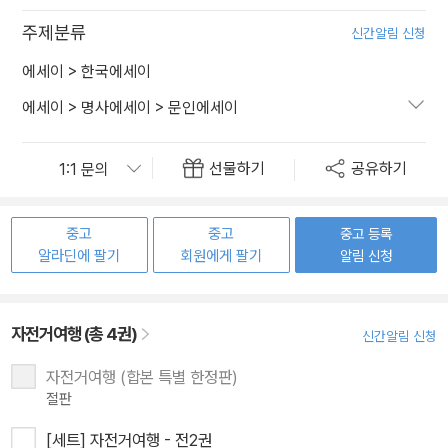
주제분류
신간알림 신청
에세이
>
한국에세이
에세이
>
명사에세이
>
문인에세이
선물하기
공유하기
중고
중고
중고 등록
알라딘에 팔기
회원에게 팔기
알림 신청
자전거여행 (총 4권)
신간알림 신청
자전거여행 (합본 특별 한정판)
절판
[세트] 자전거여행 - 전2권