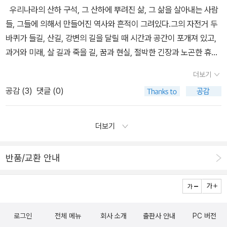
고 새롭게 글길을 걸으려 했겠지요. 전두환을 치켜세우는 글도 밥벌
거리는 이게 다다.심지어 그 등대에는 정말 별것이 없기까지 하다.등
전거 탈 때는 일단 먹을 수 있을 때 많이 먹어둬야 한다. 내 몸이 동력
우리나라의 산하 구석, 그 산하에 뿌려진 삶, 그 삶을 살아내는 사람
렇게 남의 책의 문장을 인용해야 되나 싶다. '누군가의 책에 이렇게 쓰
이로 했을 뿐이라는 이녁 생각을 탓할 마음은 없습니다. 이녁한테는
대의 의미가 무엇이었을까? 그조차도 명확하지 않다. 이렇게 줄거리
이니까. ㅋㅋㅋㅋ아름다운 백제(부여)의 모습백제문화단지를 들어가
들, 그들에 의해서 만들어진 역사와 흔적이 그려있다.그의 자전거 두
여져 있다. 그러니까 그렇다' 의 형식으로 이 책은 계속 이어진다. 나
그저 글밥이니까요. 그나저나 이 책을 낸 출판사는 이슬로 사라졌습
도 없고, 명확한것도 아무것도 없어보이는 이 책의 무엇이 나에게 이
지 못하고 완주를 위해 달려야 하는 게 조금 아쉽지만 부여에서 익산
바퀴가 들길, 산길, 강변의 길을 달릴 때 시간과 공간이 포개져 있고,
는 이런 식의 책을 별로 좋아하지 않는다. 오롯이 자신의 언어와 문장
니다. 이슬로 사라지기 앞서 ‘생각의나무’ 책은 나라 곳곳 헌책집에 꽤
토록 강렬한 이끌림을 주는 것일까?가장 인상적이었던건 본격적인
으로 내려가는 길도 참 아름답다.이렇게 달리다 보면 세상에는 나와
과거와 미래, 살 길과 죽을 길, 꿈과 현실, 절박한 긴장과 노곤한 휴식
으로 이루어진 책이 좋다. 이 책 마지막 페이지에 38권의 인용된 책
오래 ‘새책’이 마구 나돌았지요. 사라질 만했습니다. ㅅㄴㄹ
의식의 흐름 기법을 제대로 본건 처음이라는 신선함인듯하다.(100년
자전거, 바람, 그리고 자연만 존재하는 순간이 온다.금강하굿둑을 향
이 앞치락 뒤치락 거리며 일상을 채워나가는 것이었다.강이 산을 살
의 목록이 나와 있다. 이 분의 의도는 자신이 책소개도 하니 독자에게
도 더 전에 쓰여진 소설에 신선함이라니.... 그래도 신선함 맞다.)소설
더보기
해 달려갈수록 풍경도 더 아름다워진다. 이곳은 논산을 지날 즈음.이
짝 굽이쳐 흐르고, 산은 슬며시 강에게 자리를 내주듯 기쁨과 슬픔은
도 책을 소개하면 좋겠다는 생각이었을지도 모른다. 그러나 그보다
속 인물들의 대화를 읽고 있으면 그들의 생각이 튀는대로, 느닷없이
공감 (
3
)
댓글 (0)
번 여행에서 만난 가장 아름다운 장소 중 하나. 논산에서 익산을 향해
서로를 밀쳐내는 게 아니라 내 몸안에서 서로를 부등켜 안는다 한다.
자신만의 느낌과 언어로 이루어진 문장이 더 우선인 것 같다. 책을 읽
툭 튀어나오는 인물대로 그대로 모든 생각을 다 표현하고 있다. 사실
갈 무렵.자전거 여행을 하다 보면 무리를 지어 달리는 사람들도 있지
생뚱맞게도 웃고 있는 자와 울고 있는 자에게 똑같이 따뜻한 가을빛
으며 내가 작가에게 원하는 최소한의 것이다. 체력,체력,체력이 중요
이것이 이 소설을 읽기 난해하게 만드는 주범이지만 생각해보면 이것
만, 남녀, 여여, 남남 둘씩 다니거나 혼자 다니는 사람들도 많다. 그중
이 쏟아지는 것은 공평일까, 우롱일까 하는 의문이 들기도 한다. 유
하다 못해 체력만이 다 인것 같은 것도 이 책의 단점이다. 그래서 점점
더보기
은 우리가 일상에서 항상 마주치는 장면이다.다른 사람들과 부대끼고
에서도 여자 홀로 다니는 라이더들도 종종 만나는데, 진심 리스펙트
흥준의 <문화유산답사기>가 역사와 문화가 먼 조상의 흔적을 현실
체력을 위해, 운동을 위해 이 책은 럭셔리해진다. 추구하고 바라는 것
생활하는 와중에 하나의 생각을 진득하게 논리정연하게 하는 사람이
합니다.드디어 익산-왠지 모르게 내 마음에 각인된 풍경 중 하나익산
속으로 가까이 끌어 당겨준 기행문이었다면, 정끝별의 <여운(旅雲)
이 그렇다. 걷기가 건강에 좋으니, 걷기 위해 1주일 동안 하와이에 가
반품/교환 안내
누가 있겠는가?우리 모두는 이 생각 저 생각 정신없고 산만하게 생각
성당포구인증센터에서 도장 꾹- 무인인증센터는 이렇게 생겼다.익산
>은 손수 샷터를 눌러댄 풍경과 재치스럽게 지인들의 아름다운 싯귀
서 걷는 '하정우' 같다. 운동 안하는 사람은 뒤쳐지고 아무것도 할 수
의 실타래들을 확확 풀어내면서, 이 얘기 저 얘기 대중없이 하고 사는
에 도착하니 오후 1시가 조금 넘었다. 너무 뜨겁기도 하고, 점심도 먹
를 들이대며 마치 빨강머리 앤이 사랑스럽게 조잘대듯 써내려간 산문
없는 느낌도 든다. 은근슬쩍 자기가 이루어 놓은 자랑이 넘친다. 처음
게 일상이다. 그 와중에 훅 끼어드는 사람도 언제나 있기 마련이고...
어야 해서, 근처 식당을 찾아가서 비빔국수와 비빔밥을 먹었다. 익산
집으로 기억된다. 이 책은 때때로 지적 뇌의 움직임이 필요할 정도의
의 조심스러움과 겸손은 깡그리 없어진다. 체력으로 얻어진 지나친
그 실제의 과정을 그대로 보여주면서도 버지니아 울프는 인물 개개인
부터는 전라북도- 아무데나 들어가도 다 맛있다는 전라도. 비빔밥과
전문적, 이념적 용어가 읽어내려가던 눈길을 되돌리게도 한다. 낙범
자신감으로 이 책의 마지막 장엔 이렇게 쓰여져 있다. 나이 들면서 잃
의 평가와 그들이 아무도 모른다고 생각하면서 머릿속으로 열심히 떠
로그인
전체 메뉴
회사 소개
출판사 안내
PC 버전
비빔국수도 정말 맛있었다.자, 이제 라스트를 향해 갑니다!갈대숲의
이는 이 작가를 ‘합리적 보수주의’라고 하던데, 그래서 남편과 잘 맞을
을까 봐 두려운 것은 돈이 아니다. 존엄, 우아, 품위, 독립, 자율, 자유,