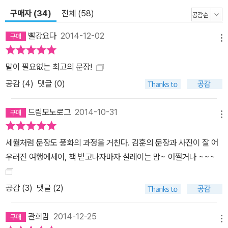
안에서 일대일로 대응한다. 인문학자 박웅현의 말처럼, “줄을 치고 또
구매자 (34)
전체 (58)
쳐도 마음을 흔드는 새로운 문장들이 넘쳐”날 뿐 아니라, 책을 펴들
때마다 다른 의미로 다가오는 그의 문장을 이 책에서 다시금, 확인한
빨강요다
2014-12-02
메뉴
다.
말이 필요없는 최고의 문장!
공감 (
4
)
댓글 (0)
드림모노로그
2014-10-31
메뉴
세월처럼 문장도 풍화의 과정을 거친다. 김훈의 문장과 사진이 잘 어
우러진 여행에세이, 책 받고나자마자 설레이는 맘~ 어쩔거나 ~~~
공감 (
3
)
댓글 (2)
관희맘
2014-12-25
메뉴