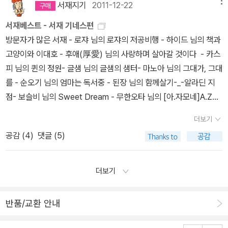
성하는 네개의 섬 중 가장 작은 시코쿠. 이 곳이 88개 사찰을 순례하
서재지기
2011-12-22
메뉴
데 더 많이 쓰이는 법이라 순수하게 믿음이라는 말을 받아들이기가
( with 오디오북 : 약 23시간 30분 분량) 오디오북 덕분에 끝까지 읽
는 오헨로 상들에 대한 책. 재미있다. >.< 시코쿠 순례에 동참하고 싶
어렵다. 거기다 철저하게 미국인들이 쓴, 미국인들이 옹호하는, 미국
서재베스트 - 서재 기네스편
을수 있었던 책입니다. 책이 두꺼움에도 미리 내용이 읽힌다는것이
다는 열망을 갖게 만든다. 7. 식탐 - 서 명숙 제주 올레길을 낸 그
인들에 의한 세상을 그리고 있기 때문에 공감하기가 어렵다. 특히나
방문자가 많은 서재 - 로쟈 님의 로쟈의 저공비행 - 하이드 님의 책과
문제인것 같아요. ( with 오디오북 : 약 29시간 40분 분량) 제가 지
녀. 의 음식의 추억에 관한 이야기. 읽는 내내 군침돌아 혼났네. ㅠ_ㅠ
미국과 우리나라와의 관계가 예전처럼 좋은 동맹국만은 아닌 이 시점
고양이와 이대호 - 후애(厚愛) 님의 사랑하며 살아갈 것이다 - 카스
금까지 들어왔던 오디오북 분량 중에 가장 길었던것 같네요. 워낙 분
음식조절 중일 때는 저 멀리 피해야 할 책이다. -_- 8. 나는 런던
에서는(전에도 좋기만 한 동맹국이라고 하기는 어렵지만) 더더욱이
피 님의 퀸의 정원- 글샘 님의 글샘의 샘터- 마노아 님의 그대가, 그대
량이 많아지다보니 이런일이.. 그나마 나레이터가 잘 읽어주어서 끝
에서 사람책을 읽는다. - 김 수정 사람을 책 대신 빌려주는 리빙 라
나 공감하기 어려운 글들이 많았다. 란과 잿빛의 세계와 군청학사2는
를 - 순오기 님의 엄마는 독서중 - 된장 님의 함께살기-_-알라딘 지
까지 정신줄 놓지않고 읽을수 있었던 책입니다.^^ ( with 오디오북 :
이브러리 대화에 서툰 내가 이런 곳에 책으로도, 대출자로도 참가하
둘 다 같은 작가의 책이다. 이 작가의 책은 소재는 분명히 내가 좋아하
점- 보슬비 님의 Sweet Dream - 무한오타 님의 [아.자모네]A.Za
약 5시간 50분 분량) 이번편은 Jacobi Derek이 나레이터를 맡았
지 않으리라는 건 당연하지만, 타인이 경험담으로는 재미있다. '편
는 소재인데 읽어보면 크게 마음에 들지는 않는다는 묘한 책이다. 란
MoNe 리뷰(100자평, 마이리뷰, 포토리뷰)를 많이 쓰신 알라디너-
고, 연기를 잘 살려 읽어주어 좋았습니다. 나니아 연대기 오디오북은
견을 줄이려면, 내 세상을 넓히는 방법밖에 없다고 생각해요. 다른 배
더보기
과 잿빛의 세계에서는 여주인공이 아직 어린데 마법으로 쭉쭉빵빵한
호야루 님 : 645 편- 차트랑공 님 : 644 편- 두뽀사리 님 : 616 편- r
책 속의 삽화를 그대로 살려서 소장하고 싶은 오디오북이예요. 그래
경을 가진 사람들을 만나고 인정하고, 서로 정보를 공유하고, 서로의
공감 (
4
)
댓글 (5)
미녀로 변신하는걸로 나오는데 지나치게 육감적으로 표현되서 좀 불
anlee74 님 : 615 편- 노박사 님 : 549 편 - 마법사의 도시 님 : 54
픽 노블책이라 재미있긴한데, 너무 비싸서 중고로 구입해 1권밖에 읽
인식을 넓혀간다는 것. 어떻게 보면 이게 교육의 본질 아닐까요? ' 스
쾌할 정도다. 분명히 속은 어린아이인데 변신했다면서 반쯤 벗고 나
0 편- blue&blue 님 : 505 편- 해피해피 님 : 480 편- 스즈야 님: 4
지 못했어요. 독특한 그림체와 상황은 흥미로웠어요. 유령이 등장하
테판 피셔 school inspector p. 82 9. 보통날의 와인 - 박 찬일 <
오는 미녀로 나오는게 썩 마음에 들지가 않는다. 무슨 포르노물에 나
54 편- 우렁각시 님 : 452 편페이퍼를 많이 쓰신 알라디너- 후애(厚
면서 미스터리 판타지적인 느낌을 주어 좀 더 긴장감을 준것도 좋았
더보기
와인스캔들>의 개정판이라고. 이 사람 책, <보통날의 파스타>는 책
오는 남자들의 판타지도 아니고 왜 굳이 그런 설정을 해야하는지? 게
愛) 님 : 6,828 편- 된장 님 : 1,313 편- 두뽀사리 님 : 947 편- 보슬
는데, 스토리가 좀 단순했던것 같아요. 그래서 기대했던것에 비해 좀
꽂이 어딘가에 있을텐데. -_- 박찬일 셰프, 글도 아주 재미있게 잘 쓰
다가 남자 주인공은 왜 또 첫장면부터 홀딱 벗고 나오는건데? 근데
비 님 : 690 편- 로쟈 님 : 484 편- 프레시안 님 : 399 편- 하이드 님
약했다고 할까요. 하지만 청소년의 심리를 소설외에 만화로 풀어내는
반품/교환 안내
신다는 소문은 들었는데, 그리고 책도 나오는 족족 다 산 것 같은데 -_
일부분은 또 분명히 내가 좋아하는 부분이 있어서 살지말지 마음을
: 363 편- 블루데이지 님 : 345 편- 엄동화 님 : 330 편- 노란가방
방식은 마음에 들었어요. 우리나라에도 이런식의 청소년 만화들이 많
- 안 읽고 있다가 이 책을 처음으로 펴들게 되었다. 솔직이, 처음에는
못정하겠다. 거짓말은 신사의 첫걸음. 오랜만에 산 BL물. 그리고 대
님 : 248 편다른 서재에 댓글을 많이 남긴 알라디너- 마녀고양이 님 :
이 나오면 좋겠다는 생각이 들었습니다. 사실 초반에는 그런데로 흥