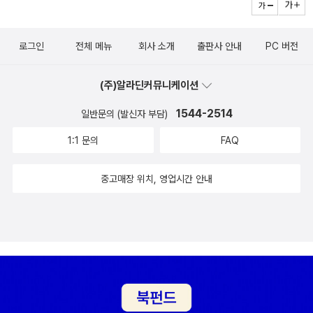
얼른 읽고 정리하려고 했;;; 그런데, 간직하고 싶어졌다. ^^ 요즘 와인
실패. 쳇~BL물 진짜 끊어야 하는데... 오늘 보름
2,469 편- 순오기 님 : 1,897 편- 양철나무꾼 님 : 1,348 편- 다락방
미도 있었고 그래서 기대감을 같고 읽었는데, 점점 산으로 가는 느낌
에 꽂혀서 밤마다 와인병을 따고 있는데 공감하는 부분이 많다. 와인
이모집에 매실따러 갔다왔다. 그동안 쭉 안가고 있었는데 지금은 집
님 : 1,269 편- 노이에자이트 님 : 990 편- cyrus 님 : 989 편- pjy
에 지루해져서 점점 완독하기 힘들었어요. 게다가 급하게 엔딩을 마
을 마실 때는 어떠어떠해야 한다는 훈수보다는 스스로 즐거우면 되지
로그인
전체 메뉴
회사 소개
출판사 안내
PC 버전
에서 노는지라 딱히 핑계를 댈게 없어서 할 수 없이 갔다. 다른건 다
님 : 958 편- 마노아 님 : 938 편- 꿈꾸는섬 님 :894 편- 아이리시
무리하며 기존이 오즈의 마법사의 결말을 끼워맞추시기식 엔딩에 더
않느냐는 말씀, 너무 좋다. 박셰프의 조언에 따라서 얼마전 아르헨티
좋은데 화장실이 너무 안좋아서리...게다가 꼭 이럴때 배는 아픈 법이
스 님 : 891 편 댓글이 많이 달린 서재- 다락방 님 : 2,795 개- 마녀
실망스러웠던것 같습니다. 설마 설마 하며 엔딩을 읽었는데, 설마가
나 와인도 시도해보았는데 아주 좋았다. ^^ 10. 추억의 절반은 맛이
(주)알라딘커뮤니케이션
라..다행히 근처 절에 화장실이 깨끗해서 거기서 해결봤다. 잘 먹고 놀
고양이님 : 2,645 개- 마노아 님 : 1,795 개- 순오기 님 : 1,552 개-
사실로 받아들이기에 설득력이 부족했던것 같아요. ( with 오디오
다. - 박 찬일 역시나 재미있구나. +_+;;;; 작가가 부럽지는 않다. 셰
다오기는 했지만 무지막지하게 피곤하기도 하다. 난 아무래도 활동적
양철나무꾼 님 : 1,204 개- 후애(厚愛) 님 : 1,033 개- 메리포핀스
1544-2514
일반문의 (발신자 부담)
북 : 1,2권만) 그림만 보고 뱀파이어 이야기인줄 알았는데, 뱀파이어
프의 길은 당연히 멀고도 험하겠지. 그치만, 작가가 언급한 지방의(국
인 사람은 아닌가보다. 특별히 나쁜점도 없고 나보고 뭐라는 사람도
님 : 977 개- hnine 님 : 947 개- cyrus 님 : 920 개- 하이드 님 : 9
가 등장하지만 주인공은 아니예요.ㅎㅎ조금 일찍 만났더라면 재미있
1:1 문의
FAQ
내만이라도), 식당의 '그' 음식들은 먹어보고 싶구나. 그 자유에 대한
없고 막노동을 한것도 아닌데 딱히 또 크게 즐겁지는 않았단 말이다.
20 개 Thanks To를 많이 받은 알라디너- 차트랑공 님 - sma 님 -
을텐데, 지금은 좀 아쉬워요. 시리즈 5권이 완결인데 3권까지만 읽었
갈망 때문에 새벽 세시까지 책을 들고 있었다. 근무에 대한 걱정은 나
pwj님- shm 님- 올리브 님- 재는재로 님 - 하이드 님- 몽몽 님 - 수
답니다. 약간 2% 부족한 면이 있긴했지만, 소재와 상황묘사가 너무
중고매장 위치, 영업시간 안내
몰라라 하고 ( ') 11. 미안해 쿠온. 엄마 아빠는 히피야. - 박 은경
호천사를믿어요 님 - 낭만비바리 님 즐겨찾기가 많이 된 서재- 로쟈
마음에 들었던 책입니다.책 표지도 마음에 들고 묘하게 외로움이 느
와 별 기대 안 했는데, 재미있다!!! +_+그리고, 쌤 앤 파커스 책이었구
님의 로쟈의 저공비행- 하이드 님의 책과 고양이와 이대호 - 빵가게
껴지는데 그 느낌도 좋아요. SF소설/ 공상과학 이 책은 독특할수
나. 몰랐다. 역시~~~ 하게 된다. 소재발굴과 편집의 승리인걸까? 같
재습격 님의 빵가게재습격의 창고 - 글샘 님의 글샘의 샘터- 마노아
도 있는 상황이었지만, 어쩐지 익숙한 느낌도 피할수도 없었던것 같
은 책이 다른 출판사에서 나왔다면 이만큼의 재미를 주지 못했을 것
님의 그대가, 그대를- 순오기 님의 엄마는 독서중- 다락방 님의 마지
습니다. 그래서인지 읽는동안 '기묘한 이야기'라는 일본 드라마가 떠
같다는 근거없는 예상. 인도로 명상수련을 떠났다가 그곳에서 미래의
막 키스- 한사람 님의 ...책방아저씨...- 마녀고양이 님의 오늘도 괜찮
오르긴 했습니다. 실제 드라마로 만나면 재미(?)있겠다는 생각을 했
시어머니와 남편을 만나게 된다는. 그 남편인 바바는. 아내보다 무려
았어 - 그럴 수도 있지 - blanca 님의 몽상가의 다락방 추천을 많이
습니다. ( with 오디오북 : 약 11시간 40분 분량) 번역서를 읽은지 1
열세살이 어리고 당시 열아홉살;; 그리고 그와 결혼을 하고 귀여운 아
받은 리뷰'전문 번역가 좋아하시네: 『스티브 잡스(안진환 옮김)』 번역
년4개월만에 다시 영어로 읽은 책이예요. 재미있게 읽어서 오디오북