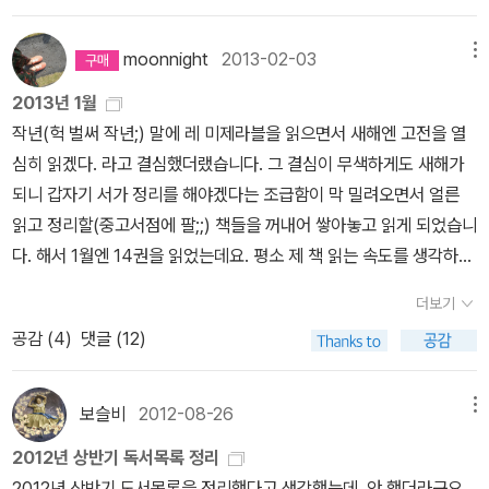
과가 떨어질까 봐 여행길에서 마주쳤을 때에도 목적을 말하지 않았다
국>에서는 마지막 부분에 돗토리현 출신 만화가들이 소개된다.만화
고 체했는지 다 올리고 나니 속이 좀 괜찮다.책 보다가 휴식겸 페이퍼
고 하니 그 정성이 대단하다. 이런 친구가 있으니 허영만 샘이 승승장
가 미즈키 시게루 + 도시 전체가 만화 테마파크인 그의 고향 돗토리
를 쓴다.반값도서 2편을 올린다.^^
moonnight
2013-02-03
메뉴
구하는 게 당연해 보인다. 신작 '말에서 내리지 않는 무사'에 대한 기
요괴들과 함께 즐겨 보자, 미즈키 시게루 기념관만화가 다니구치 치
대감이 점점 커진다. 사람이 힘든 일을 했으면 좀 쉬어갈 필요가 있으
로 + 만화 속 거리를 걷다 < 명탐정 코난>, 오쿠에이정을 살리다 <
2013년 1월
군터 파울리의 책들은 착한 가격
니, 샘의 신작이 마무리 되고 나면 다음 여행지에서의 맛 기행이 또 이
허영만의 맛있게 잘 쉬었습니다>에서는 '창문을 열면 낭만과 운치가
작년(헉 벌써 작년;) 말에 레 미제라블을 읽으면서 새해엔 고전을 열
이라니... 각 권 2,800원~!!! 반값도서 2편은 여기까지~
뤄지지 않을까. 일본도 좋고 다른 나라도 좋다. 어디든 즐겁게 기다리
가득한 곳'이라는 제목으로 오카야마·시마네·돗토리의 세현을 소개
심히 읽겠다. 라고 결심했더랬습니다. 그 결심이 무색하게도 새해가
리라. 그 사이 나도 일본 한 차례 정도는 다녀왔으면 좋겠다.^^
한다. 상대적으로 설명이 잘 된 책은 <때때로, 일본 시골 여행 west>
되니 갑자기 서가 정리를 해야겠다는 조급함이 막 밀려오면서 얼른
라는 책이다. 돗토리, 시마네현을 다룬 책을 찾기 힘든 지금 그나마 참
읽고 정리할(중고서점에 팔;;) 책들을 꺼내어 쌓아놓고 읽게 되었습니
고하기에 괜찮은 책이다. <때때로, 일본 시골 여행 west>와 <일본
다. 해서 1월엔 14권을 읽었는데요. 평소 제 책 읽는 속도를 생각하면
소도시 여행>이라는 책을 읽으며 일본 소도시에 대한 로망이 있음을
권수로는 많지만 어디 내놓고 자랑하고 싶지는 않은 리스트 -_-; 1월
더보기
알게 되었다. 도쿄 이런 곳에는 별로 흥미를 못느끼고, 매번 덜 알려진
에 읽은 책들을 다 정리한 건 물론 아니구요. 소장한 책들도 있습니다.
공감 (
4
)
댓글 (12)
일본의 지역들을 검색하는 데에는 바로 소박하면서도 나름의 특색을
그 책이 무엇인지는 아마도 짐작이 가실 듯 해요. ^^ (라고 쓰고 보니
간직한 일본의 소도시가 매력적으로 다가오기 때문이다. 다음엔 어디
굉장히 죄책감이 든다는. 책들에게 미안해지네요. 미안. 그렇지만 어
에 갈지...... (솔직히 <때때로, 일본 시골 여행 west>를 전부 찾아다
쩔 수는 없어요. 정리를 해야 새 책을 사지요. 흑흑. ㅠ_ㅠ) 1. 어두운
보슬비
2012-08-26
메뉴
녀보고 싶다.
기억 속으로 - 엘리자베스 헤인즈 우와 우와 정말 재미있다. +_+
2012년 상반기 독서목록 정리
읽는 나조차도 끝까지 의심하게 된다. 혹시나 혹시나 이것이 망상인
2012년 상반기 도서목록을 정리했다고 생각했는데, 안 했더라구요.