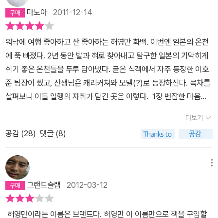
마노아
2011-12-14
워낙에 여행 좋아하고 산 좋아하는 허영만 화백. 이번엔 일본의 온천
에 푹 빠졌다. 2년 동안 발과 혀로 찾아내고 탐구한 일본의 기막히게
쉬기 좋은 온천들을 두루 담아냈다. 글은 식객에서 자주 등장한 이호
준 팀장이 썼고, 선생님은 캐리커쳐와 모델(?)로 등장하신다. 목차를
살펴보니 이들 일행의 자취가 담긴 곳은 이렇다. 1장 번잡한 마음을
씻어보내는 치유온천 - 아키타2장 옛것 그대로 시간이 멈춘 료칸에서
더보기
의 하룻밤 - 시즈오카3장 불편도 즐기게 되는 곳 - 아오모리4장 자연
공감 (
28
)
댓글 (8)
의 거대하고 신비로운 힘이 펼쳐지는 곳 - 가고시마5장 하얀 연기가
모락모락 솟아오르는 지옥 순례 - 오이타·기타큐슈6장 음과 양의 조
화 속에서 - 이바라키7장 이슬과 하늘, 바람과 음률이 한데 어울린 노
메뉴
천온천 - 나가사키8장 창문을 열면 낭만과 운치가 가득한 곳 - 오카
그랜드슬램
2012-03-12
야마·시마네·돗토리9장 봇짱과 센과 치히로와 함께 순례길에 오르다
- 에히메10장 마음으로 먹고 온몸으로 고독을 즐기다 - 와카야마11
허영만이라는 이름은 브랜드다. 허영만 이 이름만으로 책을 구입할