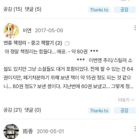
치 야외에 나가 있는 느낌을 준 게 좋아보였다. 난데없이 안압지가 떠
에 대한 많은 정보가 있다. 국내에서 시코쿠로 가는 항공편도 마쓰야
어선 땅으로 명산과 숲이 많다. 10월 말에는 단풍이 절경을 이룬다.
공감 (
15
)
댓글 (5)
오르지 뭔가. 마지막 그림은 허걱 했던 장면이다. 저 한 칸에 무려 4
마공항과 다카마츠 공항 두군데이고,블로그를 보니 꽤 많은 사람들이
희소성과 더불어 냉장 참치의 환상적인 맛을 자랑하는 오오마 참치,
명이 앉는다니, 내 보기엔 혼자 앉으면 딱 좋을 크기구만! 무릎 꿇고
찾는 곳이다. 그런데도 시코쿠만 다룬 여행책은 단 두 권 밖에 없었
가리비로 만든 회, 무침, 튀김, 내장 요리는 아오모리를 찾은 사람들의
앉아야만 넷이 앉을 수 있겠다. 아, 생각만 해도 아찔하다. 무릎 꿇고
다. 자유여행에 렌트카로 움직였기 때문에 지도 정보가 중요한데, 두
입맛을 사로잡기에 충분하다.4. 자연의 거대하고 신비로운 힘이 펼쳐
비연
2017-05-09
메뉴
앉는 것에 익숙한 일본 사람들의 다리 체형에는 특별한 무언가가 없
책 모두 그런 점에서는 아쉽다. 게다가 여유가 없어 준비를 못했는데,
지는 곳 가고시마 : 가고시마 소주 앞에서는 사케도 힘을 쓰지 못한다.
연휴 책정리 - 중고 책팔기 (2)
을까? 혹시 안짱다리가 그래서 생기는 것일까? 문득 궁금해졌다.
두 책 모두 아쉬움이 있다. 일정의 절반을 마쓰야마에서 보냈으니, <
110여 개의 양조장에서 내놓는 다양한 소주들은 애주가들의 눈과 입
아 정말 책정리는 힘들다... 에공. - 약 80권 ***
돛을 활짝 펴고 바람을 맞으며 달리는 배가 근사해 보였다. 주름이 가
내일은 시코쿠>라는 책이 필요했다. 여행책을 한권은 들고 다녀야 하
을 즐겁게 한다. 가고시마 흑돼지는 연하고 찰진 식감이 최상급 소고
*** 이번엔 추리/스릴러 소
득한 것이 여인의 치마 자락같기도 했다. 일본인의 성이 메이지유신
는 습관 때문에 아쉽지만 <내일은 시코쿠>를 들고 갔고, 그 책에 거
기도 부럽지 않아 이곳에서는 돈가스보다 샤브샤브로 즐겨먹는다. 5.
설도 있지만 그냥 소설들도 대거 포함되었다. 전체 팔 수 있는 건 64
이후에 생겼다는 것은 꽤 충격이었다. 같은 동아시아 문화권이기에
론된 곳들을 돌아다녔다. <내일은 시코쿠>는 작은 판형이긴 하나, <
하얀 연기가 모락모락 솟아오르는 지옥 순례 오이타·기타큐슈 : 대규
권이지만, 페기처분하기 위해 보낸 책이 약 15권 정도 되는 것 같으
우리처럼 오래 되었을 거라고 여겼는데 말이다. 몇몇 정보들도 신선
3days in 다카마츠>에 비해서는 두께가 좀 있는 편이다. 주요 Spot
모 온천지대 벳푸는 하얀 연기가 쉬지 않고 뿜어나온다. 시골에서 저
니... 80권 정도? 보낸 셈이다. 지난번에 60권 보냈고... 그렇게 정리
했다. 낫토는 스님들의 단백질 공급원으로, 절의 부엌인 낫쇼(納所)
중심으로 설명을 하는데, 보통 여행책들 보다 보기는 편하나, 정보가
녁밥을 지을 때 나오는 꿀뚝 연기 같다. 오븐 카레의 진수를 보여주는
를 했는데 140권 뿐이 못 보내었다니. 좌절. 그래도 정리를 좀 하니
에서 그 이름이 유래됐따고 한다. -123쪽카스텔라는 16세기에 나가
많지는 않다. 시코쿠가 유명해진 것은 도보여행가 김남희의 책 때
야키카레, 160여 개의 점포들이 미로 같은 골목을 따라 옹기종기 모
더보기
책장은 훤해졌다. 중고책 팔고 나면 예치금이 들어올 것이니 그걸로
사키에서 활동하던 포르투갈 선교사들이 먹던 스펀지케이크의 일본
문이다. 산티아고 말고도 순례길이 가까운 곳에 있던 것이다. 시코쿠
여 있는 탄가 시장의 반찬은 소소한 즐거움을 느낄 수 있게 해준다. 6.
공감 (
21
)
댓글 (0)
또 보관함에 있는 책들을 구매... 아냐아냐. 잠시 참자. 참자. 노노노
식 변형이다. -141쪽도미는 참치와 장어를 제치고 일본 사람들이 가
(四国) 순례자의 길은 약 1200년 전 구카이 대사가 수행한 길을 따
음과 양의 조화 속에서 이바라키 : 파도와 바람에 깎인 절벽과 소나무
노.... 이번 연휴는 뒹굴뒹굴 해파리 모드 + 책장 정리 모드 (이제 반
장 사랑하는 생선이다. 에도 시대에는 도미의 붉은색을 귀족색으로
라 4개 현에 여기저기 흩어져 있는 88개의 사찰을 도는 순례코스다.
들, 그리고 바다가 어우러지는 정자, 태평양이 한눈에 내려다 보이는
정도...ㅜㅜ) 였다. 어디 뚜렷이 간 곳도 없이... 여주 하루 다녀왔고 영
여겨 귀족이나 사무라이 등이 즐겨 먹었던 것에 영향을 받은 탓이다.
雨香
2016-05-01
메뉴
총 연장 1,400km로 도보로만 대략 40일이 걸리는 고통과 인내의
전망대와 노천온탕의 풍경은 압도적이다. 못생겨도 맛이 좋은 일본
화 한편 봤고 (가오갤 2, 재미있음) 모임이 한번 있었고, 엄마 아빠랑