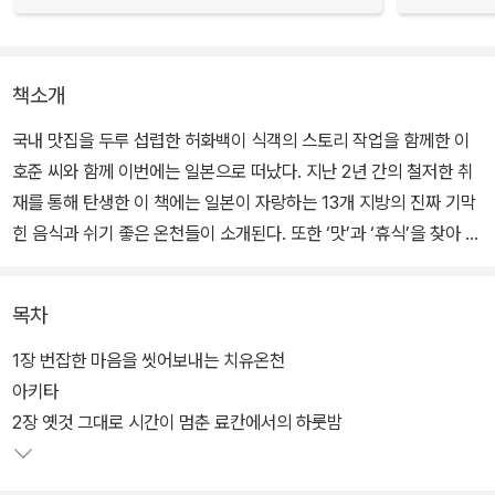
책소개
국내 맛집을 두루 섭렵한 허화백이 식객의 스토리 작업을 함께한 이
호준 씨와 함께 이번에는 일본으로 떠났다. 지난 2년 간의 철저한 취
재를 통해 탄생한 이 책에는 일본이 자랑하는 13개 지방의 진짜 기막
힌 음식과 쉬기 좋은 온천들이 소개된다. 또한 ‘맛’과 ‘휴식’을 찾아 떠
났지만 그들은 일본 곳곳에 숨어 있는 달인들을 만나 인생의 작은 ‘깨
달음’까지 덤으로 얻게 되었다.
목차
책은 아키다, 홋카이도 등 13개의 지방마다 크게 세 부분(온천, 볼거
1장 번잡한 마음을 씻어보내는 치유온천
리, 먹을거리)으로 구성된다. 100년이 넘도록 자리를 지키고 있는 료
아키타
칸부터 일본의 전통이 살아 숨쉬는 고즈넉한 온천부터 지역민들의 뜨
2장 옛것 그대로 시간이 멈춘 료칸에서의 하룻밤
거운 요청에 의해 2001년에 복원된 증기기관차 봇창열차, 다이지 고
래 박물관 등의 볼거리, 평균 20~30년의 내력을 갖고 있는 오뎅가게