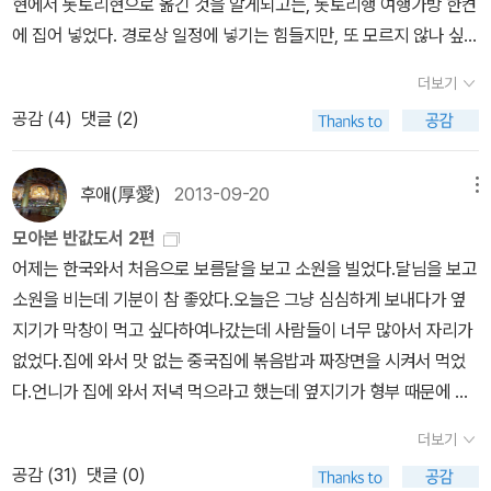
여름에도 내내 덥지 않다가 갑자기 폭염이 몰려왔고, 전력대란을 겪
현에서 돗토리현으로 옮긴 것을 알게되고는, 돗토리행 여행가방 한켠
이외에도 일본 예술기행이나, 건축기행에도 많이 등장한다. 아
야산 정상은 세상과 단절을 전제로 계획된 불교도시다. 스님들의 정
영만 맛있게 잘 쉬었습니다.) 조금은 망설였다. 여기를 가봐야 하나.
지 않았던가. 이렇게 춥지 않다가 갑자기 오지게 추울 것만 같다. 지구
에 집어 넣었다. 경로상 일정에 넣기는 힘들지만, 또 모르지 않나 싶었
이둘과 함께한 가족여행이라 일단 이번 여정에서는 뺐는데, 언젠가는
성스런 손길을 거쳐 재탄생한 쇼진 요리는 마음의 고단함과 외로움을
독도문제로 유쾌하지 않은 시마네현에 위치하기도 했고.... 그런데 딱
가 그만큼 신음하고 있다는 의미일 테지. 일본여행은 꼭 해보고 싶은
다. 행여나 발걸음을 하게 된다면 사인을 받아오는 기쁨도 있을테니
한번 가보고 싶다. 이곳에는 쿠사마 야요이의 유명한 노란호박이 있
잠시나마 잊게 해준다. 신맛, 짠맛, 단맛이 묘하게 섞인 우메보시 맛은
허영만화백의 그림의 말이 꽂혔다. 다음 일정을 포기하고 조금 오래
더보기
것 중 하나였다. 올 2월에 그 마음이 최고조였는데 가지 못했고 3월엔
까 말이다. '자본의 논리에 따라 부정이 판을 치는 세태가 싫어 ‘바깥’
는 곳이고, 안도 다다오가 설계한 지중미술관이 있고, 이우환 미술관
한번 맛을 들이면 쉽게 빠져나올 수 없을 정도로 중독성이 강하다. 11.
있었다.
공감 (
4
)
댓글 (2)
후쿠시마 사태가... 그래서 당장에 일본 여행은 좀처럼 엄두가 나지 않
세상으로 탈출하려고 제빵 기술을 배웠는데, 그 ‘바깥’ 세상이어야 할
이 있는 곳이다. 시코쿠는 상대적으로 발전이 덜 된 대신 역사를 담고
이방인들을 설레게 하는 미소라멘과 삿포로 맥주의 훗카이도 : 세계
는다. 간다고 해도 료칸은 너무 비싸서 역시 침도 못 흘리겠지만, 책을
빵집 공방마저 경제 시스템의 한가운데 놓여 있다는 사실을 곧 깨닫
있는 곳이 많았다. 이번에는 주로 역사를 담고 있는 도고온천, 마쓰야
3대 축제의 하나로 꼽히는 눈축제가 유명한 이곳은 천혜의 자연 절경
통해 대리 만족이라는 것으로 허기를 좀 채워본다. 책은 즐겁게 읽을
게 된다. 가혹한 노동과 부조리한 경제구조, 위협받는 먹거리…. 이런
마성, 우치코, 곤피라궁, 시코쿠무라 등을 다녀왔는데, 기회가 된다면
후애(厚愛)
2013-09-20
메뉴
과 원천수 덕분에 새로운 온천의 땅으로 불린다. 일본의 국민 라멘인
수 있었는데 옥의 티는 역시나 잦은 오타들이었다. 62쪽 미국 선교
실상을 접하면서 어떻게 살 것인가에 대한 그의 삶의 철학은 더욱 굳
이야계곡이나 고치와 쇼도시마 등에 한번 더 다녀오고 싶다. 그러고
미소라멘, 초밥 마니아들의 입맛을 접수한 오타루 초밥, 겨울의 미각
모아본 반값도서 2편
사 의해 일본 최초로66쪽에는 오마치 게이게쓰로 나오고 67쪽에는
건해졌고, 이를 바탕으로 탄생한 빵집 ‘다루마리’에서 그는 할아버지
보니, 출발전 나쓰메 소세키의 <도련님>을 읽고 갔다. 소세키는 마쓰
을 깨우는 게 요리를 먹기 위한 사라들로 만원을 이룬다.
어제는 한국와서 처음으로 보름달을 보고 소원을 빌었다.달님을 보고
오오마치라고 나온다. 70쪽 각종 각종 부재료와71쪽 맑은 호수와 파
와 아버지로부터 물려받은 사람의 생명에 대한 책임감, 서툰 작은 정
야마에서 교사를 했고, 그 곳이 <도련님>의 배경이 되었다.
소원을 비는데 기분이 참 좋았다.오늘은 그냥 심심하게 보내다가 옆
란 하늘이 연중 내내-연중에 '내내'의 의미가 들어 있다.191쪽 역사의
의감을 실천하게 된다. ' 돗토리현 출신으로 세명의 유명한 만화가가
지기가 막창이 먹고 싶다하여나갔는데 사람들이 너무 많아서 자리가
흔적은 거의 없다. 온천이라곳도... 그렇지만 반면, 아주 예쁜 우리말
있다. 명탐정 코난의 아오야마 고쇼(青山剛昌), 고독한 미식가의 다
없었다.집에 와서 맛 없는 중국집에 볶음밥과 짜장면을 시켜서 먹었
도 나와서 달달할 때도 있었다. 223쪽에 등장한 '달보드레한'이란 단
니구치 지로(谷口 ジロー)와 7-80년대에 유행했던 게게게노 기타
다.언니가 집에 와서 저녁 먹으라고 했는데 옆지기가 형부 때문에 싫
어다. 약간 달큼하다-란 뜻인데, '달보드레'라니! 달샤베트 같이 달콤
로의 미즈키 시게루(水木しげる)가 있다. 돗토리현의 두개의 공항
다하여 못 갔다.나중에 형부한테 또 잔소리 듣게 생겼다. 에휴~작년
함이 뚝뚝 떨어지는 예쁜 말이 아닌가. 작품 속에는 선생님의 신작 대
이름이 요나고기타로 공항, 돗토리코난 공항이다. 돗토리현을 다룬
더보기
에 안 좋은 일로 옆지기가 형부를 보기 싫어한다.이해는 하는데 언니
박나라며 순례의 길을 걷고 있는 일본인 친구가 등장했다. 기도의 효
책은 없다. 돗토리를 다룬 책들을 찾아볼 수 밖에 없는데.. <만화공화
공감 (
31
)
댓글 (0)
가 걱정이다.이런 일로 또 언니한테 안 좋은 소리 할까봐... 짜장면 먹