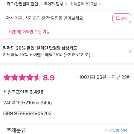
카드/간편결제 할인
무이자 할부
소득공제 530원
관심 저자, 시리즈의 출간 알림을 받아보세요
신청
5권(개) 이하만 주문 가능
알라딘 30% 할인! 알라딘 만권당 삼성카드
카드혜택 15% + 이벤트혜택 15% (~2025.12.31)
8.9
100자평 93편
리뷰 22편
세일즈포인트
3,498
240쪽
153*210mm
340g
ISBN 9788994909202
주제분류
신간알림 신청