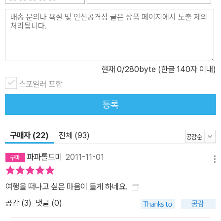
년의 내력을 갖고 있는 오뎅가게들, 우리나라 여성들이 좋아하는 나
베와 우동 등의 먹거리까지 그동안 두루뭉실하게 알고 있던 일본 구
석구석을 탐방해 얻은 정보들을 싣고 있다. 1. 번잡한 마음을 씻어보
내는 치유온천 아키타 : 겨울이면 강추위와 폭설이 잦아 따뜻한 국물
이 제격인 나베요리의 천국. 온천 후에 김이 솔솔 올라오는 국물 한 숟
현재
0
/280byte (한글 140자 이내)
가락을 입에 떠 넣으면 이보다 행복할 수 없다. 특히 봄날, 눈처럼 흩
스포일러 포함
날리는 무사마을의 벚꽃은 영화 속 한 장면처럼 아름답다. 2. 옛것 그
등록
대로 시간이 멈춘 료칸에서의 하룻밤 시즈오카 : 이곳은 축복받은 땅
이다. 일본인들이 영산(靈山)으로 숭배하는 후지산이 있고, 그들에
게 가장 친숙한 음료인 녹차의 최대 생산지이다. 여기에 장어와 와사
구매자 (22)
전체 (93)
비, 오뎅 등 먹거리 또한 풍부하다. 일본의 알짜배기가 모두 몰려 있다
파파톨드미
2011-11-01
고 해도 과언이 아니다. 3. 불편도 즐기게 되는 곳 아오모리 : 아오모
메뉴
리의 한자명은 청삼(靑森). 푸른 나무들이 빡빡하게 들어선 땅으로
여행을 떠나고 싶은 마음이 들게 하네요.
명산과 숲이 많다. 10월 말에는 단풍이 절경을 이룬다. 희소성과 더불
공감 (
3
)
댓글 (0)
어 냉장 참치의 환상적인 맛을 자랑하는 오오마 참치, 가리비로 만든
회, 무침, 튀김, 내장 요리는 아오모리를 찾은 사람들의 입맛을 사로잡