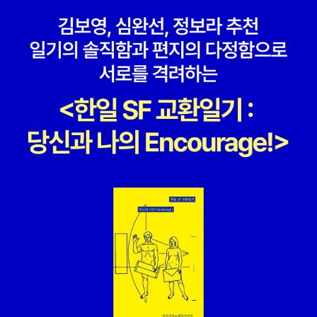
들 쿠온을 갖게 된 작가의 이야기가 펼쳐진다. '오랜 시간을 헤매다
비판' - 이덕하 님 : 126 회 '아라님 블로그에서도 그녀의 진면목을
과 함께 다시 읽었는데, 다시 읽어도 재미있네요. 자신이 재미있게 읽
이제야 겨우 알게 된 인생의 조그마한 비밀이 하나 있다. 그것은 바로
만끽할 수 있는데^^' - 이대제 님 : 65 회'...이만하면 잘 생겼다. 잘한
은책으로 영어 읽기에 도전해보는것도 좋은것 같아요. 나레이터 한
내가 찾고자 하는 것이 지금 여기에 없다면 그것은 세상 그 어느 곳에
일이다... ' - 한사람 님 : 64 회'각하의 실체가 궁금하신 분께' - 마태
명이 여러역을 맡다보니 가끔 맡은 배역을 헷갈려 성별이 바뀌는 실
도 있을 수 없다는 사실이다. ' (p. 189) 12. 와일드우드 - 콜린 멜로
우스 님 : 60 회'너를 읽어줄게 ' - blanca 님 : 58 회'라이벌이 나타
수 하는 경우가 있지만, 아주 미미해서 오히려 재미있었어요.^^;; (
이, 카슨 엘리스 아아.... 너무나 재미있구나. ㅠ_ㅠ <나니아 연대기
나다 ' - 마태우스 님 : 56 회'가문이 당파를 삼키다, 순조실록 ' - 마노
with 오디오북 : 약 11시간 40분 분량) 이미 번역서로 3부작까지 읽
>, <오즈의 마법사>, <폐허>까지. 두루두루 떠올리게 만드는 이 비
아 님 : 52 회'...유월의 날개, 새로운 천사... ' - 한사람 님 : 50 회'나를
은 상태인지라 엔딩을 알고 읽는데도, 원서로 다시 읽으니 또 다른 묘
범한 이야기는 열두살 프루와 커티스, 그리고 프루의 애기 남동생 맥
생각해 ' - superfrog 님 : 50 회'잘못된 인생관 그리고 장수의 비밀
미를 느끼게하네요. 예전에 보이지 않았던, 세세한 부분들이 다시 들
의 모험소설이고 성장소설이다. 그리고... 모든 성장에는 아픔이 '당연
' - 파스 님 : 48 회 댓글이 많이 달린 리뷰'그래, 나는 어쩔 수 없는 책
어오기도 하고, 이해가 잘 안되는 부분은 이미 읽어서인지 어느정도
히' 따른다는 것을 보여준다. 아주 아프다. 수시로 울컥울컥 눈물이 나
중독자다 '- 마녀고양이 님: 53 개'말콤X 구원의 힘과 인간성의 위력
감으로 넘어가기도하면서 3부작을 원서로 다 읽게 되었어요. 게다가
서 혼났다. 직장에서 눈이 뻘갰 ㅠ_ㅠ; 시리즈로 나올 것 같은데, 이야
에 대한 증언 ' - 루쉰P 님 : 52 개'[영화] 착신아리 2 를 보고 ' - 무한
오디오북과 함께 들으니 좀 더 생동감이 있어서 끝까지 완독할수 있
기도 이야기이지만 작가의 아내가 그렸다는 삽화도 너무나 훌륭하다.
오타 님 : 46 개'헌책방의 <통곡> ' - 루쉰P 님: 46 개'정녕 최선입니
었던것 같아요. 짧은 시간내에 인간이 얼마나 황폐해지고, 야만적으
책이 예쁜 건 두말할 나위도 없고. 정말 좋은 책을 만났다. 올해 초등
까 - 그들이 말하지 않는 23가지 ' - 마녀고양이 님 : 45 개'<부활>과
로 변해가는지 소름끼치도록 느끼게 한 책이네요. 그래서인지 이 책
학교에 들어가는 큰조카아이가 곧 이 책을 만날 수 있었으면 좋겠다.
삼수' - 루쉰P 님 : 45 개'운명을 바꾸는 법' - 양철나무꾼 님 : 42
읽는 동안 스티븐 킹의 ｀언더 더 돔｀이 생각났어요. 너무 많은 것
^^ 13. 사랑받을 권리 - 일레인 N 아론 스스로의 가치를 심하게 평
개'크흑.. 난 크리제이 정회원이라구요 ' - 꼬마요정 님 : 42 개'관리사
들이 얽혀져 다시 풀어내려고 하니 숨이 가쁘네요. 길을 잃지 않으려
가 절하한다는 기준. 보다 두 배 이상 나왔다는. -_-;;;;; 나도 그런 줄
무소웨이' - 루쉰P 님: 39 개'당신은 누구세요? ' - 양철나무꾼 님 : 3
고 정신집중해서 읽었어요.^^;; 기대했던 작품은 아니었지만, 기대한
알고 있었지만 심하긴 하군. + 이 책 너무 호들갑 떨고 있구나. 라는
8 개 추천을 받은 페이퍼'물만두의 동생 만순입니다 ' - 물만두 님 : 1
만큼의 즐거움을 준 책이기도 합니다. '위저드 베이커리'를 읽을때