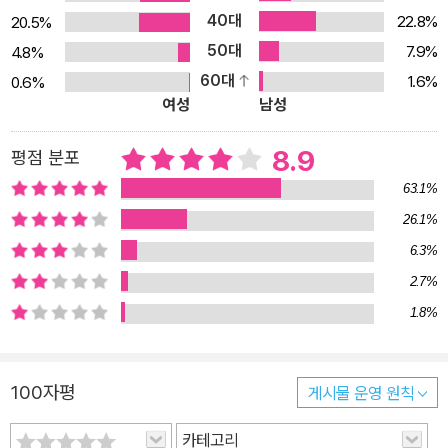
40대
수 있는 것은 아무것도 없다”라는 무라카미 하루키의 말이 과장이 아
22.8%
20.5%
니라는 것을 혀로 확인할 수 있을 정도이다. 아오모리의 아오니 온천
50대
7.9%
4.8%
은 문명이 닿지 않은 곳으로 모든 것이 느릿느릿 움직인다. 이 곳은 어
60대
1.6%
0.6%
여성
남성
둠이 내리면 180여 개의 램프가 온천 구석구석을 밝히는데 온천에
몸을 담그고 램프를 바라보면 어떠한 별보다 아름답게 느껴진다. 이
8.9
평점 분포
런 까닭에 이곳의 투숙객들은 세상과의 단절에서 오는 뜻밖의 행복을
음미할 수 있다. 이렇게 저자들은 바쁜 일상에서 벗어나 몸과 마음, 그
63.1%
리고 입도 즐거운 여행, 즉 먹고 쉬고, 잠시 걷고, 자는 원초적인 여행
26.1%
을 권한다. 때로는 소년 같은 감수성으로, 때로는 재치 넘치는 유머로,
6.3%
때로는 날카로운 풍자로 재미를 선사하는 허영만 화백의 삽화를 보고
2.7%
있으면 당장 짐을 싸서 떠나고 싶은 유혹에 빠진다. 노곤한 몸을 쉬기
1.8%
에 이보다 좋은 것은 없다! 이 책은 아키다, 홋카이도 등 13개의 지방
마다 크게 세 부분(온천, 볼거리, 먹을거리)으로 구성된다. 100년이
넘도록 자리를 지키고 있는 료칸부터 일본의 전통이 살아 숨쉬는 고
100자평
게시물 운영 원칙
즈넉한 온천부터 지역민들의 뜨거운 요청에 의해 2001년에 복원된
카테고리
증기기관차 봇창열차, 다이지 고래 박물관 등의 볼거리, 평균 20~30