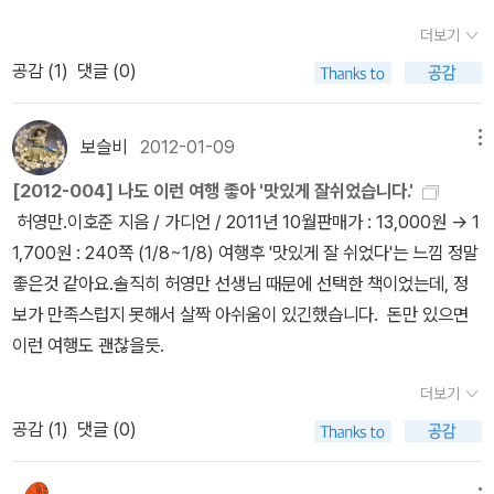
는 재미가 쏠쏠. 사실, 칼럼에서 내가 궁금했던 부분을 이야기한 대목
서는 허선생님의 글과 그림이 제법 나온거 같은데. 뒤로 갈수록 점점
의 명성을 무색케하네요. 하지만 내용은 정말 재미있어서 3편으로
더보기
이 있어서 아주 좋았다. ^^ 압구정 '루이 쌍끄'의 오너 셰프라고. 외모
주는 느낌이랄지 허선생님의 명성에 기대어 다른 분들이 내는 책을
끝나는것이 너무 너무 아쉬웠어요. 도서관에 신청했다가 판타지라
공감 (
1
)
댓글 (0)
도 훈훈하신데 요리도 잘 하시고 글도 잘 쓰신다. 흥. (갑자기 시샘 -_
속아서 사는것 같달지...하여간 뭔지 모르게 찜찜한 느낌을 준다. 사실
고 퇴짜 맞아서 직접 신간도서 담당자에게 찾아가 다시 신청한 책이
-;) 에필로그에서 사랑하는 연인을 언급하는데(신문에서, 가끔 게이
허선생님의 여행서 총 4권중 본인이 쓰신 책은 단 한권도 없다. 중간
었어요.^^;; 도서관에 대한 내용인데, 도서관에 없어야겠느냐는 말로
로 오해받지만 곧 결혼할 몸이라고 하셨다) 그녀가 책을 아주 좋아한
중간 약간의 글과 그림이 전부다. 솔직히 처음 샀을때는 반반 정도는
보슬비
2012-01-09
메뉴
설득했답니다.ㅋㅋ 암튼, 제목처럼 독특한 도서관들이 등장한답니다.
다고. 이 대목에서 나는, 혹 알라디너? 하고 궁금해하게 되는 것이다.
되겠지 하고 샀는데 그정도가 아니라 약간 실망했었는데 뒤로 갈수록
로알드 달과 찰떡 궁합인 퀸틴 블레이크의 삽화를 생각하게 하는 책
[2012-004] 나도 이런 여행 좋아 '맛있게 잘쉬었습니다.'
^^;; 섭섭한 부분이 있다면, 이 책을 읽고 난 뒤에는 칼럼에 나오는 이
더 심해지는것 같다. 이제 그만사야하나 싶다. 뭐, 더 안나올지도 모르
표지로 선택했는데, 반쪽 마법으로 인해 벌어지는 에피소들은 나름
허영만.이호준 지음 / 가디언 / 2011년 10월판매가 : 13,000원 → 1
야기도 다 읽은 것이라 재미가 없더라는 ㅠ_ㅠ 4. 통역사 - 수키 김
겠지만... 고양이 여행자는 그림은 너무너무 예쁘지만 글은 전혀 내가
흥미로웠지만, 2% 부족한 느낌이랄까... 아쉽지만, 다른 시리즈를 찾
1,700원 : 240쪽 (1/8~1/8) 여행후 '맛있게 잘 쉬었다'는 느낌 정말
알라딘에서 워낙 강렬한 지지를 받는 책이라 품절이 풀렸다기에 급히
좋아하는 내용이 아니다. 내용이라기도 뭐할 정도의 짧은 글이고. 멘
아서 읽을것 같지는 않네요. 실제 존재했지만, 조작된 사진을 가지고
좋은것 같아요.솔직히 허영만 선생님 때문에 선택한 책이었는데, 정
사서 읽게 되었다. 음... 확실히 재미는 있으나, 왠지 내게는 크게 와닿
트정도의 글인데 이건 뭐 문제가 안된다. 처음부터 이런 책인줄 알지
이렇게 독특하 내용을 담을수 있다는 것이 좋았어요. 판타지 동화지
보가 만족스럽지 못해서 살짝 아쉬움이 있긴했습니다. 돈만 있으면
지 않았다. 내가 문제겠지. ㅠ_ㅠ 5. 맛있게 잘 쉬었습니다. - 허 영
만 그림이 너무 예뻐서 샀기 때문이다. 정말 그림이 너무너무 대단하
만 약간 어두운면이 있는데 그 분위기도 저는 좋았어요. 다음 시리즈
이런 여행도 괜찮을듯.
만, 이 호준 따뜻한 온천에 몸을 담그고 시원한 아사히 맥주 한 잔을
다. 사진으로 찍으면 훨씬 생생하고 자연스럽기야 하겠지만 그림은
를 기대하는 엔딩이지만 시리즈로 나올지는 미지수네요. ( with 오
주욱~~~ 나도 그 경험 하고 싶다. -_-;언젠가, 홋카이도엔 꼭 가고
또 나름의 매력이 있는 법이라. 솔직히 공짜 상품권이 생겨서 충동구
더보기
디오북 : 약 16시간 30분 분량) 5년전에 읽고 실망해서 시리즈를 더
싶다. 러브레터의 배경이 된 호타루 운하. 그 쏟아지는 눈 속 포장마차
매한 책이기도 해서 약간 걱정스럽기도 했지만 나름 만족스러웠
공감 (
1
)
댓글 (0)
찾아 읽지 않으려 했으나, 이번에 시리즈가 마무리 되면서 관다시 관
에서 사케를... 결국엔 술로 귀결되는구나 -_-; 6. 남자한테 차여서
다. 라디오 쇼는 괜히 샀다 싶은 책이다. 물론 믿음이라는게 나쁘다는
심을 가지게 되었어요. 게다가 오디오북도 있어서 다시 읽기 시작했
시코쿠라니 - 김 지영 홋카이도, 혼슈, 규슈, 시코쿠. 일본열도를 구
것은 아니지만 요즘 세상에서 믿음이랑 대체적으로 타인을 배척하는
는데, 에라곤 시리즈 덕분에 오디북 듣는 시간이 늘어난것 같네요.^^