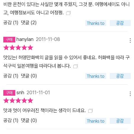
비한 온천이 있다는 사실만 몇개 주웠지, 그것 뿐. 여행에세이도 아니
들이 불교의 지옥도를 연상시키는 운젠 온천을 나가사키의 명물로 꼽
고, 여행정보서도 아니고 어정쩡.
는다. 진하고 풍부한 맛을 자랑하는 나가사키 짬뽕, 원조 국가인 유럽
공감 (
1
)
댓글 (2)
을 위협하는 카스테라의 녹는 맛, 미군도 반한 사세보 햄버거의 인기
는 독보적이다. 8. 창문을 열면 낭만과 운치가 가득한 곳 오카야마·시
hanylan
2011-11-08
마네·돗토리 : 시골마을의 소박하고 넉넉한 인심과 훈훈한 정을 느낄
메뉴
수 있다. 일본 잔치음식의 진수인 바라즈시, 과즙이 풍성하며 새콤달
콤한 배, 일본 제일의 오카야마 복숭아, 사람이 빚어낸 꽃의 향연 화과
맛있는! 허영만화백의 글을 읽을 수 있어서 좋네요. 허화백을 따라 구
자는 빛깔과 향기와 맛도 천하별미다. 9. 봇짱과 센과 치히로와 함께
석구석 일본여행을 따라다녀 봅니다.
순례길에 오르다 에히메 : 일본에서 유일하게 일본 왕실의 전용탕을
공감 (
1
)
댓글 (0)
갖춘 도고 온천에는 백로 한 마리가 상처 난 다리를 이곳에서 치료했
다는 전설이 전한다. 각종 고명으로 한껏 멋을 부린 도미 국수, 당도와
snh
2011-11-01
메뉴
산도가 적절하게 어우러져 맛있는 귤은 인기를 한몸에 받고 있다. 10.
마음으로 먹고 온몸으로 고독을 즐기다 와카야마 : 고야산 정상은 세
맛과 멋이 어우러진 책이라는 생각이 드네요.
상과 단절을 전제로 계획된 불교도시다. 스님들의 정성스런 손길을
공감 (
1
)
댓글 (0)
거쳐 재탄생한 쇼진 요리는 마음의 고단함과 외로움을 잠시나마 잊게
해준다. 신맛, 짠맛, 단맛이 묘하게 섞인 우메보시 맛은 한번 맛을 들