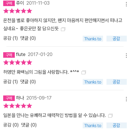
쥬이
2011-11-03
이면 쉽게 빠져나올 수 없을 정도로 중독성이 강하다. 11. 이방인들을
메뉴
설레게 하는 미소라멘과 삿포로 맥주의 훗카이도 : 세계 3대 축제의
온천을 별로 좋아하지 않지만, 왠지 마음까지 편안해지면서 떠나고
하나로 꼽히는 눈축제가 유명한 이곳은 천혜의 자연 절경과 원천수
싶네요~ 좋은곳만 잘 담으신듯
덕분에 새로운 온천의 땅으로 불린다. 일본의 국민 라멘인 미소라멘,
공감 (
1
)
댓글 (0)
초밥 마니아들의 입맛을 접수한 오타루 초밥, 겨울의 미각을 깨우는
게 요리를 먹기 위한 사라들로 만원을 이룬다.
flute
2017-01-20
메뉴
허영만 화백님의 그림을 사랑합니다. *^^*
공감 (
1
)
댓글 (0)
하나
2015-09-17
메뉴
일본을 만나는 유쾌하고 매력적인 방법을 알 수 있습니다.
공감 (
0
)
댓글 (0)