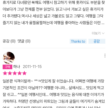
것은 그저 일회적인 축제가 아닌 스토리텔링이 될 수있는 지역의 특
만화가로서 뼈를 묻으신 분인 건 알았지만 무려 44년이란 대단하다.
휴가지로 다녀왔던 북해도 여행시 참고하기 위해 홋카이도 부분을 찾
산 명품과 사람의 이야기가 주축이 되어 만들어져야 할 것이다. 그렇
이제 해 넘기면 45년. 반 세기 이상은 거뜬히 현역으로 뛰실 분이니
아보다가 그냥 전체를 전부 읽었다. 읽고 나서 가보고 싶은 휴가지가
다면 고향의 자랑거리는 더이상 지역의 서울대 입학자 수가 아니라,
이 역시 가슴이 벅찬 부분이다. 한 분야에서 이 정도로 열정을 불태우
더 추가됐다.역시나 세상은 넓고 가볼곳도 많고 그렇다. 여행을 그닥
그 지역의 이름 그 자체가 될 것이라 생각된다. 그리고 두번째는 우리
는 건 장인 정신의 나라 일본에도 뒤지지 않을 것이다. 뭐, 전체 양으
즐기지 않는 내가 움찔움찔하는데 여행을 좋아하는 사함들은 이런 뽐
땅에서 소출되는 작물에 대한 공정한 지불이 아닐까 한다. 단순히 수
로 따지면 할 말이 없지만.... 마지막 그림은 오바마의 당선을 오매불
뿌서적을 읽어준다면 가슴에 산들바람이 폭풍처럼 몰아부치지 않을
더보기
입 체리값이 떨어져서, 삼겹살 가격이 떨어져서 우리의 지갑이 두툼
망 원했던 일본의 한 어촌 이야기가 배경이었다. 알고 보니 그곳 마을
까 싶다. 소개된 지방은 총 13곳이지만 책은 11장으로 구성되어 있다.
하게 되어지는 것은 절대 아니다. 수출대국이라는 프레임 속에, 영혼
이름이 '오바마'였던 것이다. 온천욕을 마치고 오바마 얼굴이 인쇄된
공감 (
0
)
댓글 (0)
1장 번잡한 마음을 씻어보내는 치유온천 아키타 2장 옛것 그대로 시
마저 팔아버릴 기세로, 고향을 팔 수는 없다. 5천년의 역사가 숨쉬었
수건으로 젖은 발을 씻고 나온다고 한다. 하하하... 우리나라엔 각하
간이 멈춘 료칸에서의 하룻밤 시즈오카 3장 불편도 즐기게 되는
던 땅, 그리고 4천만이 밟고 있는 땅우리는 이 땅이 키워온 지난 가치
이름을 딴 온천 어디 없을까? 그분께 헌신하는 마음으로 발을 닦아드
곳 아오모리 4장 자연의 거대하고 신비로운 힘이 펼쳐지는 곳 가고시
메뉴
들을 너무 무시하고 있지만은아닌가? 일본을 여행하며, 작가가 만났
릴 수 있는데 말이다. 고야산의 본당은 1200년 전부터 짓기 시작했
마 5장 하얀 연기가 모락모락 솟아오르는 지옥 순례 오이타·기타큐
하나
2011-11-15
던 수많은 사람들 그리고 자연그것은 선진국의 의미가 비단, 화폐구
다는데, 80년 걸려 지은 건물이 50년 지나서 벼락으로 소실되었고,
슈 6장 음과 양의 조화 속에서 이바라키 7장 이슬과 하늘, 바람과 음
매력이 아닌, 문화의 수준그리고 자긍심이 척도라는 것을 다시 한번
다시 짓는데 100년이 걸렸는데 50년 후 또 벼락을 맞았다고 한다.
률이 한데 어울린 노천온천 나가사키 8장 창문을 열면 낭만과 운치가
일본판 식객이랄까~ ^^ㅋ맛있게 잘 쉬었습니다. 어쩌면 여행에 가장
일깨워 주었다. 사랑합니다. 대한민국!
그렇게 재건에 재건을 7번 거듭.... 세상에... 허영만 샘 반응처럼 정말
가득한 곳 오카야마·시마네·돗토리 9장 봇짱과 센과 치히로와 함께
기본적인 조건이 아닐까?? 여행뿐 아니라... 삶에서도... 맛있게 먹고
신앙심이 부족했나??? 마쓰야마 성은 17세기 초에 세워졌는데, 천수
순례길에 오르다 에히메 10장 마음으로 먹고 온몸으로 고독을 즐기
잘 쉬고... ^^일본 여행서인데... 여행과 맛있는 음식에 대한 이야기가
각을 비롯한 21채의 건물이 중요문화재로 지정되어 있다고 한다. 단
다 와카야마 11장 이방인들을 설레게 하는 미소라멘과 삿포로 맥
가득하다. 허영만 선생님의 위트있는 그림과 글들이 여기저기 숨겨있
한 번도 전쟁이 일어나지 않아 보존 상태가 전국에서 으뜸인데, 안타
주 훗카이도테마는 온천과 휴식이다. 지역별로 온천, 볼거리, 먹을거