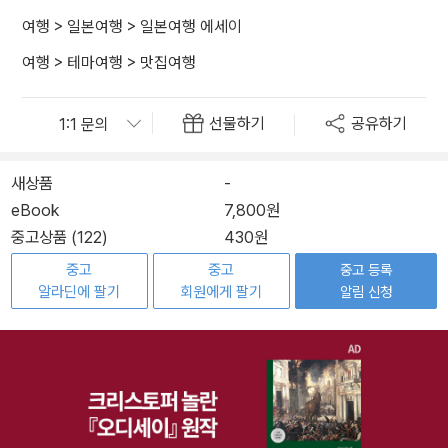
여행
>
일본여행
>
일본여행 에세이
여행
>
테마여행
>
맛집여행
선물하기
공유하기
새상품
-
eBook
7,800원
중고상품 (122)
430원
중고
중고
중고 등록
알라딘에 팔기
회원에게 팔기
알림 신청