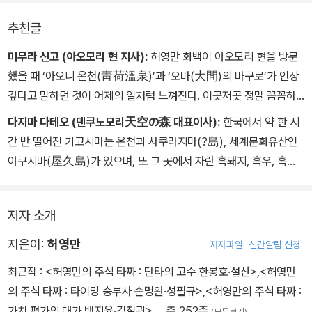
들, 우리나라 여성들이 좋아하는 나베와 우동 등의 먹거리까지 그동
추천글
안 두루뭉실하게 알고 있던 일본 구석구석을 탐방해 얻은 정보들을
싣고 있다.
미무라 신고 (아오모리 현 지사):
허영만 화백이 아오모리 현을 방문
했을 때 ‘아오니 온천(靑荷溫泉)’과 ‘오마(大間)의 마구로’가 인상
이렇게 저자들은 바쁜 일상에서 벗어나 몸과 마음, 그리고 입도 즐거
깊다고 말하던 것이 어제의 일처럼 느껴진다. 이곳저곳 정말 꼼꼼하
운 여행, 즉 먹고 쉬고, 잠시 걷고, 자는 원초적인 여행을 권한다. 때로
게 취재하던 허화백의 모습이 선하다. 그의 섬세한 손길을 거쳐 일본
다지마 다테오 (덴쿠노모리天空の森 대표이사):
한국에서 약 한 시
는 소년 같은 감수성으로, 때로는 재치 넘치는 유머로, 때로는 날카로
의 숨겨진 맛과 온천, 사람 사는 이야기를 보여줄 수 있어 기쁘다.
간 반 떨어진 가고시마는 온천과 사쿠라지마(?島), 세계문화유산인
운 풍자로 재미를 선사하는 허영만 화백의 삽화를 보고 있으면 당장
야쿠시마(屋久島)가 있으며, 또 그 곳에서 자란 흑돼지, 흑우, 흑초
짐을 싸서 떠나고 싶은 유혹에 빠질 것이다.
등 수많은 식재와 역사가 있는 문화도시다. 식문화의 전문가인 허화
백의 발품과 정성이 고스란히 느껴지는 책으로 가고시마에 살고 있는
저자 소개
나보다 일본 구석구석을 훨씬 잘 소개하고 있다.
지은이:
허영만
저자파일
신간알림 신청
최근작 :
<허영만의 주식 타짜 : 단타의 고수 한봉호·설산>
,
<허영만
의 주식 타짜 : 타이밍 승부사 손명완·성필규>
,
<허영만의 주식 타짜 :
가치 평가의 대가 백지윤·김철광>
… 총 252종
(모두보기)