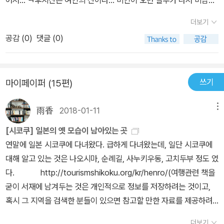
어서... ㅋ후지산은 여인의 산이라... 미인이 오면 질투가 나서 미남이
깝게도 천수각은 낙뢰로 소실됐다가 1854년에 재건됐다고... 이래저
리 세 파트로 구성되어있는데 핵심은 아무래도 온천이다. 먹을거리는
오면 부끄러워서... 그 모습을 보여주지 않는다는 말에... 음... 나때문
래 불이 무섭다. 끙! 호기심 충만한 허영만 선생님은 직접 앞치마도
식당보다 음식을 위주로 정보를 제공하고 있으며 볼거리 부분은 다른
더보기
이군... 이런... ㅋ 식객을 쓰신 작가답게 음식에 대한 이야기와... 사람
두르셨는데, 식객호의 선장 답게 태가 멋지다. 아래쪽 사진은 돈까스
여행서적들과 달리 압축적으로 저자인 허영만화백과 이호준 작가가
공감 (
0
)
댓글 (0)
살아가는 이야기가... 너무 즐겁게 펼쳐져 있어 허영만 선생님이 소개
처럼 보이지만 속에 든 것은 참치다. 사진이 광택이 없어서 대체로 미
인상적이었던 볼거리를 소개하고 있다.책 소개에 각 여행지에 대해
하신 곳이라면 다 가고 싶어지는... 무서운 책일지도... ㅋ일본사람들
감을 자극하진 않지만 이 녀석만큼은 무척 군침이 돌았다. 그리고 오
간략하게 소개된 글이 있어 실어본다. 온천과 일본여행에 관심이 있
은 식사가 끝나면 습관적으로 ごちそうさまでした라는 말을 한다.
른쪽 기다란 그림은 삼나무를 그린 것인데 그림에서 빛이 났다! 유머
는 사람이라면 한번쯤 읽어볼만하다. 여행서적의 핵심은 뽐뿌다.1. 번
쓰기
마이페이퍼 (15편)
예전에 읽은 일본열광에서 김정운씨는 일본음식의 적은양과 비싼 가
감각을 동원한 그림이 아니라 화가처럼 그렸다. 삼나무가 얼마나 곧
잡한 마음을 씻어보내는 치유온천 아키타 : 겨울이면 강추위와 폭설
격에 분개(?)하며... 너 정말 잘 먹었다고 생각하냐??? 동료들에게
고 큰 나무인지 실감이 났다. 만화가 신일숙의 '정령을 믿으십니
이 잦아 따뜻한 국물이 제격인 나베요리의 천국. 온천 후에 김이 솔솔
雨香
2018-01-11
메뉴
물어본적이 있다고 하실 정도로... 일본 음식은 입보다는 눈으로 먹는
까?'도 살짝 떠올랐다. 수령 7200년을 자랑하는 삼나무도 있다고 하
올라오는 국물 한 숟가락을 입에 떠 넣으면 이보다 행복할 수 없다. 특
거라고 생각했는데... ごちそうさまでした란... 음식을 잘 먹었다는
니 정령이 살고 있다고 해도 그럴싸 하지 않을까. 해산물을 좋아하
[시코쿠] 일본의 옛 모습이 남아있는 곳
히 봄날, 눈처럼 흩날리는 무사마을의 벚꽃은 영화 속 한 장면처럼 아
뜻에... 음식을 준비한 당신의 정성에 감사하는 마음도 표현하는 말이
지 않고 회를 먹지 않는 나로서는 초밥도 즐기는 편이 아니다. 게 중에
연말에 일본 시코쿠에 다녀왔다. 급하게 다녀왔는데, 일단 시코쿠에
름답다. 2. 옛것 그대로 시간이 멈춘 료칸에서의 하룻밤 시즈오카 : 이
라... 생각해... 정성쪽에 더 주안을 둔 인사야... 라고 나름 생각했는
먹는 거라면 날치알초밥 정도? 그래서 초밥을 먹는 고수의 방법 따위
대해 알고 있는 것은 나오시마, 순례길, 사누키우동, 고치두부 정도 였
곳은 축복받은 땅이다. 일본인들이 영산(靈山)으로 숭배하는 후지산
데... 이 책에서 사진으로... 혹은 허영만선생님의 특유의 그림으로 소
는 그닥 관심이 없지만, 그래도 재밌어서 한 컷 찍어봤다. 초밥의 달인
다. http://tourismshikoku.org/kr/henro/(여행관련 책을
이 있고, 그들에게 가장 친숙한 음료인 녹차의 최대 생산지이다. 여기
개된 음식들을 보면... 일본음식 특유의 미학뿐 아니라... 다 양이 많이
등장이요! 남녀혼탕에 대한 우리의 관심은 각별하다. 잘못 알려진 사
굳이 서재에 남겨두는 것은 개인적으로 정보를 저장하려는 것이고,
에 장어와 와사비, 오뎅 등 먹거리 또한 풍부하다. 일본의 알짜배기가
보이는 이유는 뭐지... ㅋ
실도 많고, 일본 내에서도 변화가 있었기에 혼란은 더 컸을 것이다. 친
혹시 그 지역을 검색한 분들이 있으면 참고할 만한 자료를 제공하려
모두 몰려 있다고 해도 과언이 아니다. 3. 불편도 즐기게 되는 곳 아오
절한 안내문을 숙지할 필요가 있다. 실내 온천에 자연석을 두어서 마
고 마이페이퍼>발품(역사,지리,여행)에 남겨둔다.)생각보다 시코쿠
모리 : 아오모리의 한자명은 청삼(靑森). 푸른 나무들이 빡빡하게 들
더보기