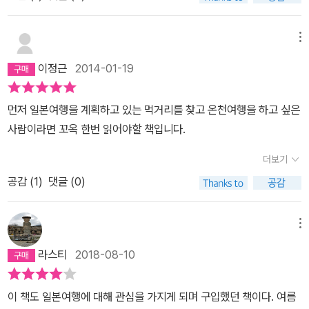
단순히 직업을 쫓아, 명절에만 돌아오는 철새떼가 아닌, 고향에 대한
유지되고 보호되고 있다는 점에서 부럽고 부끄러운 기분이 들었다.
자긍심과 더불어, 고향발전의 주체적 원동력이 바로 젊은 세대였던
홋카이도의 하얀 눈은 인력으로 어찌할 수 없는 부분이긴 하지만 러
것이다. 100년은 넘어야 명함을 내밀 수 있는 명인의 맛집, 3대는 전
브레터의 추억에 젖어서 부러운 부분으로 같이 묶어버렸다. 일본에서
메뉴
승되어야, 인정받는 명장의 손길에서 우리가 생각하는 금의환향의 의
유일하게 매년 인구가 증가하는 곳이 홋카이도라니, 저 새하얀 설경
이정근
2014-01-19
미를 다시 생각하게 되었다. 반면에 우리의 고향은 어떠한가?농촌의
을 로망으로 여기는 사람이 아주 많은가보다. 생선시장의 바닥에서
고령화 그리고 농가부채의 급증반복되는 물가파동 참으로 암담하다.
조차 물기 하나 없다는 것에서 저자는 큰 충격을 받았는데 독자 역시
먼저 일본여행을 계획하고 있는 먹거리를 찾고 온천여행을 하고 싶은
게다가 우루과이 라운드 이래로, 농업정책이, 농업의 장래적 발전이
놀랍다. 하긴, 상해의 오빠 아파트에는 욕실 바닥에도 보일러가 설치
사람이라면 꼬옥 한번 읽어야할 책입니다.
아닌 지속적인 농축산업의 축소와 보조금에 의한 착시현상에 대해서,
되어 있어서 물기가 하나도 없다는 사실에 헉 소리가 났더랬지. 그래
만시지탄이지만 이제 근본적인 대안을 생각해봐야하지 않을까라는
도 생선시장의 물기 없는 바닥이 더 대단하다! 책은 글과 사진, 그리
더보기
생각이 든다. 특히나, 한미FTA에 의한 전면적인 농축산물 개방이 가
고 그림이 적절하게 균형을 맞추고 있는데, 정보를 알려주는 소정의
공감 (
1
)
댓글 (0)
져올 희생을 우리는 너무 간과하고 있다는 생각을 가져본다. 농업이
목적과 유머 감각 또한 놓치지 않고 있다. 어부이지만 고기를 너무 못
라는 것이 정말로 버려도, 무시해도 괜찮은 분야인가말이다. 인간은
잡아서 방송에 소개되기까지 한 인물의 못 잡는 것도 실력이라는 태
메뉴
결국 흙으로돌아간다. 하지만 오늘날에 인간의 몸은 각종 유기방부물
평한 소리에 피식 웃고 말았다. 두번째 그림은 사진을 묶다 보니 윗부
질에 의해 묻혀도 썩지 않을 불멸의 존재가 되었다. 저주받은 몸이다.
분이 잘렸는데 피부를 좋게 해주는 것으로 유명한 온천인데도 피부과
라스티
2018-08-10
하지만 방법이 없는 것은 아니다. 이에 대한 첫번째 대안은 우리땅에
병원이 있길래 지나면서 허허~하는 장면이다. 뭐, 약은 약사에게 진
대한 소중함을 다시 한번 인식해야하는 것이 아닐까한다. 그리고 이
료는 의사에게가 진리이니까.^^ 세번째 그림은 호오~ 하게 된 장면.
이 책도 일본여행에 대해 관심을 가지게 되며 구입했던 책이다. 여름