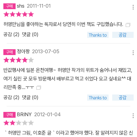
shs
2011-11-01
기에 충분하다. 4. 자연의 거대하고 신비로운 힘이 펼쳐지는 곳 가고
메뉴
시마 : 가고시마 소주 앞에서는 사케도 힘을 쓰지 못한다. 110여 개의
양조장에서 내놓는 다양한 소주들은 애주가들의 눈과 입을 즐겁게 한
허영만님을 좋아하는 독자로서 당연히 이번 책도 구입했습니다.
다. 가고시마 흑돼지는 연하고 찰진 식감이 최상급 소고기도 부럽지
공감 (
2
)
댓글 (0)
않아 이곳에서는 돈가스보다 샤브샤브로 즐겨먹는다. 5. 하얀 연기가
모락모락 솟아오르는 지옥 순례 오이타·기타큐슈 : 대규모 온천지대
정아짱
2013-07-05
메뉴
벳푸는 하얀 연기가 쉬지 않고 뿜어나온다. 시골에서 저녁밥을 지을
때 나오는 꿀뚝 연기 같다. 오븐 카레의 진수를 보여주는 야키카레, 1
반값행사에 일본 온천여행~ 허영만 작가의 위트가 숨어나서 재밌고,
60여 개의 점포들이 미로 같은 골목을 따라 옹기종기 모여 있는 탄가
여기 실린 곳 모두 방문해서 배부르고 먹고 쉬었다 오고 싶네요^^ 대
시장의 반찬은 소소한 즐거움을 느낄 수 있게 해준다. 6. 음과 양의 조
리만족 중...ㅜㅜ
화 속에서 이바라키 : 파도와 바람에 깎인 절벽과 소나무들, 그리고 바
공감 (
2
)
댓글 (0)
다가 어우러지는 정자, 태평양이 한눈에 내려다 보이는 전망대와 노
천온탕의 풍경은 압도적이다. 못생겨도 맛이 좋은 일본 아귀의 정수
BRINY
2012-01-04
도부지루와 콩으로 만든 보양식 낫토를 먹으면 속이 든든해진다. 7.
메뉴
이슬과 하늘, 바람과 음률이 한데 어울린 노천온천 나가사키 : 여전히
｀허영만 그림, 이호준 글｀이라고 했어야 했다. 잘 알려지지 않은 신
달리고 있는 전차, 숨이 턱턱 막히는 유황냄새와 기이한 형상의 풍경