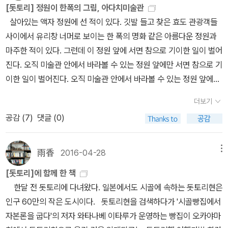
-179쪽우리와 달리 일본인들에게 일 년이 시작되는 달은 4월이다.
길이다. 순례는 대개 도쿠시마(徳島県)현의 1번 사찰 료젠지(霊山
아귀의 정수 도부지루와 콩으로 만든 보양식 낫토를 먹으면 속이 든
[돗토리] 정원이 한폭의 그림, 아다치미술관
저녁 한번 했고, 흠흠. 또 뭐했지? 아 엄마랑 쇼핑하러 잠시 갔었고...
이는 국가와 회사들의 새 회계연도와 함께 대학교 신입생들의 학기가
寺)에서 시작해 가가와(香川県)현의 88번 사찰 오쿠보지(大窪
든해진다.7. 이슬과 하늘, 바람과 음률이 한데 어울린 노천온천 나가
살아있는 액자 정원에 선 적이 있다. 깃발 들고 찾은 효도 관광객들
사진전 전시구경 했었고... 돌아보니 뭘 꾸역꾸역 하긴 했네? 나머진..
시작되는 달이기 때문이다. -189쪽1950년대에는 본토에서 삿포로
寺)를 마지막으로 끝을 맺는다. 순례자들은 전총적으로 백색 상의인
사키 : 여전히 달리고 있는 전차, 숨이 턱턱 막히는 유황냄새와 기이한
사이에서 유리창 너머로 보이는 한 폭의 명화 같은 아름다운 정원과
해파리 비연. 내일부터 출근할 일이 막막할 뿐이다.
로 발령받은 직장인들이 많았다. 이들은 대부분 단신으로 홋카이도에
하쿠이(白衣)를 입고, 대나무 모자인 스게가사(菅笠)를 쓰며, 곤고
형상의 풍경들이 불교의 지옥도를 연상시키는 운젠 온천을 나가사키
마주한 적이 있다. 그런데 이 정원 앞에 서면 참으로 기이한 일이 벌어
왔는데, 혼자 생활하다보니 늘 식사가 부실했다. 식당에서는 혼자 온
즈에(金剛杖)라는 지팡이를 짚고 순례에 나선다. 그리고 이들을 존
의 명물로 꼽는다. 진하고 풍부한 맛을 자랑하는 나가사키 짬뽕, 원조
진다. 오직 미술관 안에서 바라볼 수 있는 정원 앞에만 서면 참으로 기
손님들이 많아져 개인적인 취향이 반영된 주문이 점차 늘었다. 아지
경하는 의미로 '오헨로상'이라고 부른다. (맛있게 잘 쉬었습니다. 180
국가인 유럽을 위협하는 카스테라의 녹는 맛, 미군도 반한 사세보 햄
이한 일이 벌어진다. 오직 미술관 안에서 바라볼 수 있는 정원 앞에만
노산페에서는 미소 국물이 먹고 싶다는 손님들의 요구에 따라 홋카이
쪽) 시코쿠에 다녀오고 나서 찾은 책으로는 허영만 화백의 책
버거의 인기는 독보적이다. 8. 창문을 열면 낭만과 운치가 가득한 곳
서면 사람들의 소리가 들리지 않는다. '이상한 나라의 폴'처럼 그나마
도 원주민들이 먹던 돼지뼈 국물에 미소를 넣어 대접했는데, 어느 날
더보기
이다. <맛있게 잘 쉬었습니다>는 마쓰야마가 있는 에히메현을 다루
오카야마·시마네·돗토리 : 시골마을의 소박하고 넉넉한 인심과 훈훈
느릿느릿 흘러가던 시간마저 멈춰 버린다. 오직 정원과 마주한 나만
한 손님이 그 국물에 면을 넣어달라고 한 것이 미소라멘의 시초다. -2
공감 (
7
)
댓글 (0)
고 있다. '센과 치히로의 행방불명'의 모티브가 된 '도고온천'에 대한
한 정을 느낄 수 있다. 일본 잔치음식의 진수인 바라즈시, 과즙이 풍성
보이는 그곳은 아다치 미술관이다.(140쪽, 때때로, 일본 시골 여행
20쪽 일본이 온천의 나라이긴 하지만 무분별한 개발 앞에 버틸 장사
설명과 이 곳 별미인 도미요리와 함께 다른 여러 설명이 있다. <이토
하며 새콤달콤한 배, 일본 제일의 오카야마 복숭아, 사람이 빚어낸 꽃
west) 관내에 들어서면 '고산수정(故山水庭)'을 중심으로 펼쳐지
란 없다. 폭발적으로 늘어난 수요를 감당하기 위해 동력을 끌어들였
록 맛있는 일본이라면>은 가가와현을 다루는데, '사누키 우동'과 함께
의 향연 화과자는 빛깔과 향기와 맛도 천하별미다. 9. 봇짱과 센과 치
는 웅대함이 보는 이들의 감탄과 감동을 자아낸다. 고산수정은 아다
雨香
2016-04-28
메뉴
고, 그 바람에 원천수의 질은 떨어지고 온도마저 떨어뜨리는 치명적
곤피라 궁 등에 대해 이야기한다. 곁들어진 그림이 제 멋이다. 2년전
히로와 함께 순례길에 오르다 에히메 : 일본에서 유일하게 일본 왕실
치 미술관의 메인정원이라 할 수 잇는 곳. 창문 너머로 정원 풍경을 감
인 결함을 갖게 된 것이다. 얼마 전에 읽은 과학향기에서 보니 댐과 채
[돗토리]에 함께 한 책
돗토리에 갔을 때 돗토리현의 국보 사찰 나게이레도 그림을 보고 일
의 전용탕을 갖춘 도고 온천에는 백로 한 마리가 상처 난 다리를 이곳
상하자니, '림파(일본화 일종)'의 병풍이 떠오른다. '창문'이라는 커다
굴로 인한 지진이 무척 많다고 했는데, 가뜩이나 지진이 잦은 일본이
한달 전 돗토리에 다녀왔다. 일본에서도 시골에 속하는 돗토리현은
부터 찾아갔던 기억이 있다. 사실 시코쿠로 찾아봐서 그렇지 시코쿠
에서 치료했다는 전설이 전한다. 각종 고명으로 한껏 멋을 부린 도미
란 액자 속에서 사계절의 변화와 빛의 음영이 오묘하게 어우러진 한
니 그런 것들이 곧 화가 될 수 있으리라. 추운 겨울을 좋아하지는 않
인구 60만의 작은 도시이다. 돗토리현을 검색하다가 '시골빵집에서
에 있는 섬 '나오시마'를 다룬 책들은 많다. 시코쿠행을 생각했을때,
국수, 당도와 산도가 적절하게 어우러져 맛있는 귤은 인기를 한몸에
폭의 그림이 담긴 듯 하다. 희미한 빛이 스며들면 칠흑 같은 어둠속에
지만, 예년 기온에 비해 지나치게 따뜻한 요즘 날씨가 걱정스럽다. 올
자본론을 굽다'의 저자 와타나베 이타루가 운영하는 빵집이 오카야마
'나오시마'를 제일 먼저 생각했다. 예술의 섬으로 유명한 나오시마는
받고 있다. 10. 마음으로 먹고 온몸으로 고독을 즐기다 와카야마 : 고
서 소나무가 모습을 내민다.(108쪽, 일본 소도시 여행) (170쪽, 허