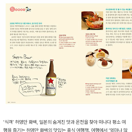
‘식객’ 허영만 화백, 일본의 숨겨진 맛과 온천을 찾아 떠나다 평소 여
행을 즐기는 허영만 화백의 맛있는 휴식 여행책. 여행에서 ‘얼마나 많