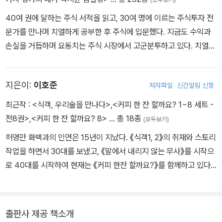
40여 권에 달하는 주식 서적을 읽고, 30여 명에 이르는 주식투자 전
문가를 만나며 치열하게 공부한 후 주식에 입문했다. 지금도 수익과
손실을 거듭하며 요동치는 주식 시장에서 고군분투하고 있다. 치열한
주식 시장에서 날고 긴다는 주식 타짜들을 직접 만나 인터뷰하며 그
들의 경험담과 투자 비법을 만화로 그렸다. 성공한 주식 고수들의 발
지은이:
이호준
저자파일
신간알림 신청
자취를 더듬어 부자로 가는 길을 밝히고, 독자들에게 확실한 투자 원
칙과 철학을 전하기 위해 이 만화를 그렸다. 1974년 공식 데뷔한 허
최근작 :
<식객, 우리술을 만나다>
,
<커피 한 잔 할까요? 1~8 세트 -
영만 화백은 《각시탈》 《오! 한강》 《아스팔트 사나이》 《비트》 《미스
전8권>
,
<커피 한 잔 할까요? 8>
… 총 18종
(모두보기)
터Q》 《날아라 슈퍼보드》 《타짜》 《식객》 등 수많은 화제작을 그리며
허영만 화백과의 인연은 15년이 지났다. 《식객1, 2》의 취재와 스토리
인기를 누렸다. 그의 만화는 애니메이션, 드라마, 영화로도 제작되어
작업을 하면서 30대를 보냈고, 《말에서 내리지 않는 무사》를 시작으
흥행에 성공했다. 근 50년 동안 만화계의 중심에서 활발한 창작 활동
로 40대를 시작하여 현재는 《커피 한잔 할까요?》를 함께하고 있다.
을 펼치고 있으며, 단연코 우리나라 최고의 만화가이자 예술가로 손
아마도 50대 역시 이와 비슷한 생활을 하지 않을까 싶다.
꼽힌다.
출판사 제공 책소개