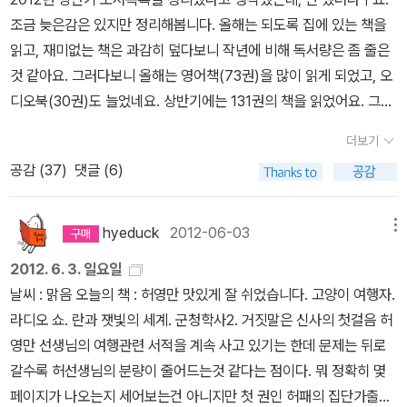
것은 아닐까. 믿었던 모든 사람들이 등돌리는 상황은 도대체 어떤 것
조금 늦은감은 있지만 정리해봅니다. 올해는 되도록 집에 있는 책을
일까. 생각만 해도 가슴이 답답 ㅠ_ㅠ 나도 가벼운 강박증이 있다고
읽고, 재미없는 책은 과감히 덮다보니 작년에 비해 독서량은 좀 줄은
생각한다. 집에 아무도 없고 나도 나가야 할 상황이 되면 가스, 전기,
것 같아요. 그러다보니 올해는 영어책(73권)을 많이 읽게 되었고, 오
문단속을 몇 번씩 하고서도 엘리베이터를 타고 내려왔다가 꼭 다시
디오북(30권)도 늘었네요. 상반기에는 131권의 책을 읽었어요. 그중
올라가게 된다. 이것을 세번까지 반복한 적이 있는데 내가 미친 거 아
분권이 있어서 내용으로 보면 130권일 읽었네요. 판타지 궁금했던
닌가 생각했었다. 이 책에 등장하는 캐시. 젊은 나이에 머리가 회색이
더보기
책이었는데, 도서관에도 없고 책도 절판되어 읽지 못했다가 중고로
되어버린 아가씨를 생각하면 그 삶이 어떠할까 마음이 아프다. 그리
공감 (
37
)
댓글 (6)
발견하고 반가웠던 책이예요. 독특한 소재와 잔인한 묘사가 제 입맛
고 그 이전의 그녀에게서는 상상할 수도 없었던 지금의 모습이라면.
에 잘 맞았답니다. 원래 원서는 더 많은 내용을 담고 있는데, 그중 인
그나저나, 이 책에 등장하는 캐시의 위층남자는 정말, 정말 멋지다.
기 있는 소재만 한권으로 번역되었네요. 다른 이야기도 무척 궁금하
hyeduck
2012-06-03
메뉴
ㅠ_ㅠ 그러므로, 이런 남자는 현실에 존재하지 않는다. -_-;;; 2. 오늘
긴해요. 표지가 마음에 들었는데, 마침 도서관에 이 책이 있
의 요리 - 하시모토 쓰무구 그냥 가볍게 읽기 좋다. 왠지 모르겠지
2012. 6. 3. 일요일
어서 읽었어요. 읽고보니 케이트 디카밀로의 작품이었네요. 아직 그
만 산문집이라고 생각했는데 단편소설집이었다. 재미있게도 이 작가
날씨 : 맑음 오늘의 책 : 허영만 맛있게 잘 쉬었습니다. 고양이 여행자.
녀의 책을 읽지 않고 구입만 했었는데, 결국 이 책부터 읽으면서 집에
는 남자로 아내를 대신해 가사를 돌보고 요리를 한다고. 단편 중 하나
라디오 쇼. 란과 잿빛의 세계. 군청학사2. 거짓말은 신사의 첫걸음 허
있는 책을 읽어봐야겠다는 생각이 들었답니다. 극적인 이야기는 없지
는 본인의 자전적인 이야기라 했다. 한 편 한 편 등장하는 레시피는 침
영만 선생님의 여행관련 서적을 계속 사고 있기는 한데 문제는 뒤로
만 따뜻하고 아름다운 판타지 동화였습니다. (with 오디오북) 1,2
이 고이게 한다. 3. 맛있는 위로 - 이유석 조선일보 칼럼으로 읽
갈수록 허선생님의 분량이 줄어드는것 같다는 점이다. 뭐 정확히 몇
편과 달리 3편은 저자인 ｀루이스 쌔커｀가 책을 읽어준답니다. 그런
다가 책까지 구입하게 되었다. 분량문제로 실리지 못했던 부분을 읽
페이지가 나오는지 세어보는건 아니지만 첫 권인 허패의 집단가출에
데 불행이도 1,2편에 읽어주신분들이 더 재미있게 읽어주셔서, 저자