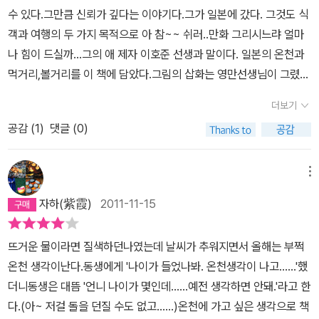
장 이방인들을 설레게 하는 미소라멘과 삿포로 맥주 - 훗카이도 온천
수 있다.그만큼 신뢰가 깊다는 이야기다.그가 일본에 갔다. 그것도 식
을 주제어로 묶다 보니 내게 익숙한 지명은 손에 꼽고, 대개는 낯선 곳
객과 여행의 두 가지 목적으로 아 참~~ 쉬러..만화 그리시느랴 얼마
이다. 그 쪽이 설렘과 기대를 더 주기는 했다. 우리 말로는 여관으로
나 힘이 드실까...그의 애 제자 이호준 선생과 말이다. 일본의 온천과
번역될 '료칸'이 일본에서는 호텔보다 더 큰 명성을 얻고 있다는 것,
먹거리,볼거리를 이 책에 담았다.그림의 삽화는 영만선생님이 그렸고
실제로 료칸에 간다고 하면 자랑까지 한다는 사실이 놀라웠다. 심지
그의 제자가 이 글을 썼다.책은 읽기 편하다. 쉬면서 편하게 읽을 수
어 어떤 료칸은 건물이 국가유형문화재로 등록되어 있기까지. 건물의
더보기
있는 책이다.나는 일본을 많이 동경하는데... 꼭 온천여행을 가고 싶은
가치를 먼저 따져야 하는데 우리는 용도 혹은 편견을 먼저 심었던 것
공감 (
1
)
댓글 (0)
데 말이다... 미토쿠산의 산부쓰지 절의 기점으로 한두 시간 정도 산길
은 아닌지 생각하게 했다. 산업구조도 내수비율이 높은 일본 답게 온
을 따라 올라가면 그 불가사의한 현장을 온 몸으로 느낄 수 있다. 수직
천 관광객도 자국민이 압도적으로 많다고 한다. 특히 가족 단위로 온
에 가까운 470m의 절벽에 세워져 허공에 떠 있는 듯한 자태가 아슬
메뉴
천을 찾는 것이 특징. 휴식과 보양의 장소라는 인식이 자리잡혀 있는
아슬하다. 470m의 수직벽에 홀로 있는 절의 표현이다. 진정한 수행
데, 할아버지, 할머니부터 손주까지 3대가 함께 온천을 즐기는 풍경
자하(紫霞)
2011-11-15
자의 안식처다.그러지 않았는가?수도처만 제대로 잡아도 도의 반절
은 무척 개인주의 성향이 높은 일본의 스타일과 달리 훈훈함을 느끼
은 이룬 것이라고....
게 한다. 가와유 온천에서는 식사 시간에 요리가 놓일 때마다 해당 요
뜨거운 물이라면 질색하던나였는데 날씨가 추워지면서 올해는 부쩍
리에 대해 간략한 설명을 해준다고 한다. 외국 관광객의 입장에서는
온천 생각이난다.동생에게 '나이가 들었나봐. 온천생각이 나고......'했
일본의 전통과 문화를 이해할 수 있는 소중한 시간이 될 것이다. 물론
더니동생은 대뜸 '언니 나이가 몇인데......예전 생각하면 안돼.'라고 한
아주아주 배가 고프다면 수업종이 치기를 기다리는 점심시간 직전의
다.(아~ 저걸 돌을 던질 수도 없고......)온천에 가고 싶은 생각으로 책