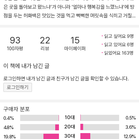
은 곳을 돌아보고 왔느냐’가 아니라 ‘얼마나 행복감을 느꼈느냐’에 방
점을 두는 허화백은 맛있는 것을 먹고 뻑뻑한 머릿속을 식히고 거칠
거칠한 마음을 다독이는 것이야말로 행복한 여행이라고 말한다. 이
책의 제목 ‘맛있게 잘 쉬었습니다’처럼 말이다. 국내 맛집을 두루 섭렵
읽고 싶어요 9명
93
22
15
한 허화백이 식객의 스토리 작업을 함께한 이호준 씨와 함께 이번에
읽고 있어요 6명
100자평
리뷰
마이페이퍼
는 일본으로 떠났다. 지난 2년 간의 철저한 취재를 통해 탄생한 이 책
읽었어요 163명
에는 일본이 자랑하는 13개 지방의 진짜 기막힌 음식과 쉬기 좋은 온
이 책에 내가 남긴 글
천들이 소개된다. 또한 ‘맛’과 ‘휴식’을 찾아 떠났지만 그들은 일본 곳
곳에 숨어 있는 달인들을 만나 인생의 작은 ‘깨달음’까지 덤으로 얻게
로그인하면 내가 남긴 글과 친구가 남긴 글을 확인할 수 있습니다.
되었다. 요즘 우리나라에 불고 있는 흰라면 열풍의 주역인 나가사키
로그인하기
짬뽕. 실제로 1,000개의 음식점에서 이 하얀 짬뽕을 맛볼 수 있을 정
도로 나가사키를 대표하는 향토음식으로 자리를 잡았다. ‘짬뽕 맛이
구매자 분포
없으면 가게 문을 닫아야 한다’라는 말이 있을 정도로 진하고도 풍부
10대
0.5%
0.4%
한 맛을 자랑한다. 그런가 하면 시즈오카의 미시다 장어덮밥은 고슬
20대
3.6%
4.8%
고슬 잘 지어진 윤기 흐르는 밥 위에 장어가 잘 어우러져 부드럽고 고
30대
12.9%
19.8%
소하다. “이 세상에는 대신할 수 있는 음식도 있지만, 장어를 대신할