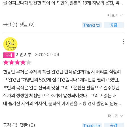
마음과 닮아 있을 테지만... 문득, 한복을 입고 호텔 식당에 들어갔다
을 살펴보다가 발견한 책이 이 책인데,일본의 13개 지방의 온천, 먹을
가 입장을 저지당했던 어떤 분의 일화가 떠오른다. 해외 토픽감이었
거리, 볼거리 그리고 사람사는 이야기가 나온다.약 240쪽에 13개 지
더보기
지...;;;; 사쿠라지마의 심수관 가마는 정유재란 당시 포로로 잡혀 온
방을 어떻게 다 담을 수 있을까하는 궁금증이 있었는데,핵심만 간략
조선 도공 심당일이 자리를 잡은 가마터라고 한다. 그후 무려 400여
공감 (
1
)
댓글 (2)
하게 다루었다. 하지만 [식객]의 영향때문인지 먹을거리는 비교적 자
년 동안 명맥을 이어와 일본 도자기를 세계적 반열에 올려놓았다. 애
세히 나온다. 그리고 깨알같이 등장하는 허영만의 만화와 풍부한 사
석하게도 그 기술은 우리나라에서는 맥이 끊겼다. 그때 전쟁이 없었
진들~책을 읽고 나면 마음 속에 가고 싶은 온천이 떠오르게 될 것이
메뉴
다면 어땠을까? 역사에 '만약'은 의미가 없으니 이같은 가정은 허무하
다.잘 모르는 사람들을 위해 일본지도에 갔던 온천을 표시해주었으면
어린어부
2012-01-04
기만 하지만, 그때 일본으로 끌려간 도공들이 조선의 혼을 일본에 심
좋았을텐데하는 아쉬움이 살짝 남는 책!
게 되었다고 애석해 하지는 않았을 것 같다. 기술자를 대접해주는 문
한동안 무거운 주제의 책을 읽었던 반작용일까?잠시 머리를 식힐려
화가 조선에서는 없었으니. 그들은 일본 땅에서 오히려 새출발하는
고 읽었던 '허영만의 맛있게 잘 쉬었습니다.' 제목만큼 쉴려고 했던,
계기가 되었을 것이다. 따지고 보면 그렇게라도 기술이 전수된 것은
초반의 목적은 일본 전국의 맛집 그리고 온천을 발품으로 일주했던,
다행인 일이다. 씁쓸함은 어찌할 도리가 없지만. 섬나라에다가 지진
작가의 생생한 체험담으로 조기에 달성되어졌다. 그리고 읽는 내
과 화산 활동까지 활발한 일본이다 보니 온천도 발달하였고 그것을
내 숨겨진 지역의 역사적, 문화적 아이템을 지방 경제 발전의 원동력
이용하는 일본인들의 마음가짐도 우리와는 남다르겠지만, 그래도 부
으로 삼아내는 일본의 마케팅 수완에는 절로 감탄이 되어졌다. 하지
러운 부분들 혹은 대견한 부분들이 있었다. 저자도 지적했듯이 만약
더보기
만 무엇보다 놀라웠던 것은 고향에 대한 젊은이들의 비젼공유였다.
같은 경우 우리나라였다면 개발의 삽질 아래 무너졌을 것들이 그대로
공감 (
1
)
댓글 (0)