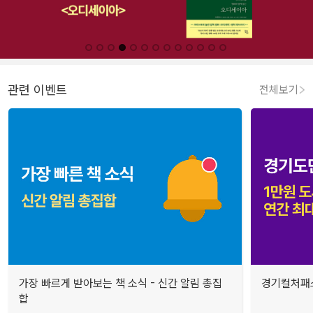
관련 이벤트
전체보기
가장 빠르게 받아보는 책 소식 - 신간 알림 총집
경기컬처패스
합