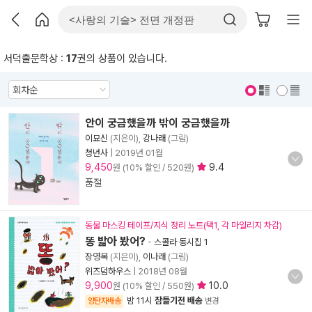
서덕출문학상 :
17
권의 상품이 있습니다.
표지 보기
표지 안보기
안이 궁금했을까 밖이 궁금했을까
이묘신
(지은이),
강나래
(그림)
청년사
|
2019년 01월
9,450
9.4
원 (10% 할인 / 520원)
품절
동물 마스킹 테이프/지식 정리 노트(택1, 각 마일리지 차감)
똥 밟아 봤어?
-
스콜라 동시집 1
장영복
(지은이),
이나래
(그림)
위즈덤하우스
|
2018년 08월
9,900
10.0
원 (10% 할인 / 550원)
밤 11시
잠들기전 배송
양탄자배송
변경