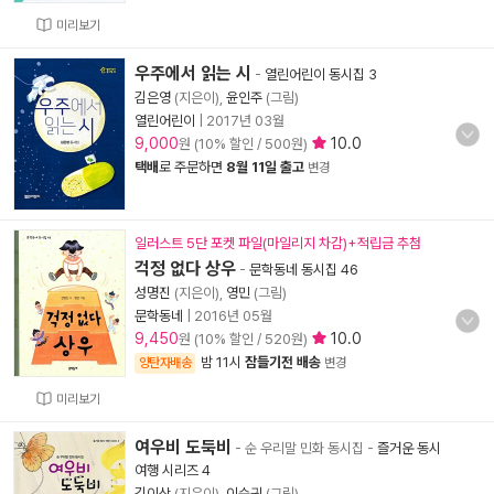
미리보기
우주에서 읽는 시
-
열린어린이 동시집 3
김은영
(지은이),
윤인주
(그림)
열린어린이
|
2017년 03월
9,000
10.0
원 (10% 할인 / 500원)
택배
로 주문하면
8월 11일 출고
변경
일러스트 5단 포켓 파일(마일리지 차감)+적립금 추첨
걱정 없다 상우
-
문학동네 동시집 46
성명진
(지은이),
영민
(그림)
문학동네
|
2016년 05월
9,450
10.0
원 (10% 할인 / 520원)
밤 11시
잠들기전 배송
양탄자배송
변경
미리보기
여우비 도둑비
- 순 우리말 민화 동시집
-
즐거운 동시
여행 시리즈 4
김이삭
(지은이),
이순귀
(그림)