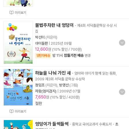
미리보기
불법주차한 내 엉덩이
- 제4회 서덕출문학상 수상 시
집
박선미
(지은이)
아이들판
|
2025년 09월
12,600
원 (10% 할인 / 700원)
밤 11시
잠들기전 배송
양탄자배송
변경
하늘을 나눠 가진 새
- 엄마와 아이가 함께 읽는 동화,
2009 제3회 서덕출 문학상 수상작
정임조
(지은이),
방영선
(그림)
자람(엄지검지)
|
2009년 07월
7,650
원 (10% 할인 / 420원)
절판
미리보기
엉덩이가 들썩들썩
- 중학교 국어교과서 수록도서
-
초