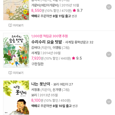
가문비(어린이가문비)
|
2015년 10월
8,550
9.7
원 (10% 할인 / 470원)
택배
로 주문하면
8월 11일 출고
변경
미리보기
1,000원 적립금 300명 추첨
수리수리 요술 텃밭
-
사계절 중학년문고 32
김바다
(지은이),
이영림
(그림)
사계절
|
2014년 09월
7,920
9.5
원 (10% 할인 / 440원)
구판절판
미리보기
나는 못난이
-
보리 어린이 27
서정홍
(지은이),
신가영
(그림)
보리
|
2013년 05월
8,100
원 (10% 할인 / 450원)
택배
로 주문하면
8월 10일 출고
변경