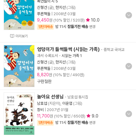
록연필의 시 5
신형건
(글),
한지선
(그림)
푸른책들
|
2008년 03월
9,450
10.0
원 (10% 할인 / 520원)
밤 11시
잠들기전 배송
양탄자배송
변경
미리보기
엉덩이가 들썩들썩 (시읽는 가족)
- 중학교 국어교
과서 수록도서
-
시읽는 가족 1
신형건
(글),
한지선
(그림)
푸른책들
|
2008년 03월
8,820
원 (10% 할인 / 490원)
구판절판
놀아요 선생님
- 남호섭 동시집
남호섭
(지은이),
이윤엽
(그림)
창비
|
2007년 01월
11,700
9.0
원 (10% 할인 / 650원)
밤 11시
잠들기전 배송
양탄자배송
변경