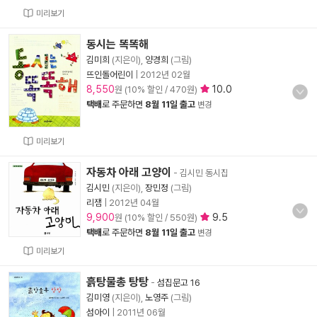
미리보기
동시는 똑똑해
김미희
(지은이),
양경희
(그림)
뜨인돌어린이
|
2012년 02월
8,550
10.0
원 (10% 할인 / 470원)
택배
로 주문하면
8월 11일 출고
변경
미리보기
자동차 아래 고양이
- 김시민 동시집
김시민
(지은이),
장민정
(그림)
리잼
|
2012년 04월
9,900
9.5
원 (10% 할인 / 550원)
택배
로 주문하면
8월 11일 출고
변경
미리보기
흙탕물총 탕탕
-
섬집문고 16
김미영
(지은이),
노영주
(그림)
섬아이
|
2011년 06월