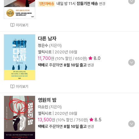
내일 밤 11시
잠들기전 배송
양탄자배송
변경
미리보기
다른 남자
정은수
(지은이)
엘릭시르
|
2020년 08월
11,700
8.0
원 (10% 할인 / 650원)
택배
로 주문하면
8월 10일 출고
변경
미리보기
영원의 밤
이소민
(지은이)
엘릭시르
|
2020년 08월
13,500
8.5
원 (10% 할인 / 750원)
택배
로 주문하면
8월 10일 출고
변경