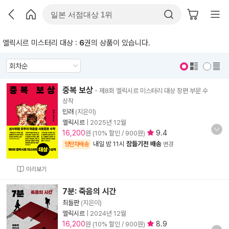
엘릭시르 미스터리 대상 :
6
권의 상품이 있습니다.
표지 보기
표지 안보기
중복 보상
- 제8회 엘릭시르 미스터리 대상 장편 부문 수
상작
민려
(지은이)
엘릭시르
|
2025년 12월
16,200
9.4
원 (10% 할인 / 900원)
내일 밤 11시
잠들기전 배송
양탄자배송
변경
미리보기
7분: 죽음의 시간
최들판
(지은이)
엘릭시르
|
2024년 12월
16,200
8.9
원 (10% 할인 / 900원)