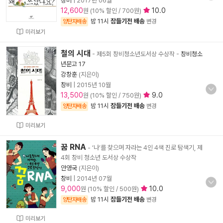
창비
|
2017년 06월
12,600
10.0
원 (10% 할인 / 700원)
밤 11시
잠들기전 배송
양탄자배송
변경
미리보기
철의 시대
- 제5회 창비청소년도서상 수상작
-
창비청소
년문고 17
강창훈
(지은이)
창비
|
2015년 10월
13,500
9.0
원 (10% 할인 / 750원)
밤 11시
잠들기전 배송
양탄자배송
변경
미리보기
꿈 RNA
- ‘나’를 찾으며 자라는 4인 4색 진로 탐색기, 제
4회 창비 청소년 도서상 수상작
안영국
(지은이)
창비
|
2014년 07월
9,000
10.0
원 (10% 할인 / 500원)
밤 11시
잠들기전 배송
양탄자배송
변경
미리보기