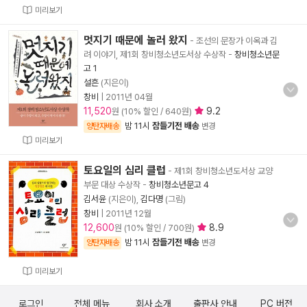
미리보기
멋지기 때문에 놀러 왔지
- 조선의 문장가 이옥과 김
려 이야기, 제1회 창비청소년도서상 수상작
-
창비청소년문
고 1
설흔
(지은이)
창비
|
2011년 04월
11,520
9.2
원 (10% 할인 / 640원)
밤 11시
잠들기전 배송
양탄자배송
변경
미리보기
토요일의 심리 클럽
- 제1회 창비청소년도서상 교양
부문 대상 수상작
-
창비청소년문고 4
김서윤
(지은이),
김다명
(그림)
창비
|
2011년 12월
12,600
8.9
원 (10% 할인 / 700원)
밤 11시
잠들기전 배송
양탄자배송
변경
미리보기
로그인
전체 메뉴
회사 소개
출판사 안내
PC 버전