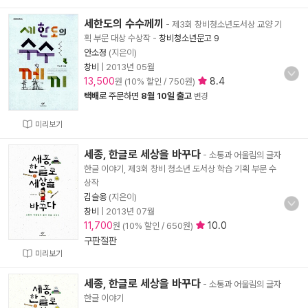
세한도의 수수께끼
- 제3회 창비청소년도서상 교양 기
획 부문 대상 수상작
-
창비청소년문고 9
안소정
(지은이)
창비
|
2013년 05월
13,500
8.4
원 (10% 할인 / 750원)
택배
로 주문하면
8월 10일 출고
변경
미리보기
세종, 한글로 세상을 바꾸다
- 소통과 어울림의 글자
한글 이야기, 제3회 창비 청소년 도서상 학습 기획 부문 수
상작
김슬옹
(지은이)
창비
|
2013년 07월
11,700
10.0
원 (10% 할인 / 650원)
구판절판
미리보기
세종, 한글로 세상을 바꾸다
- 소통과 어울림의 글자
한글 이야기