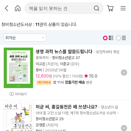
창비청소년도서상 :
11
권의 상품이 있습니다.
표지 보기
표지 안보기
생명 과학 뉴스를 말씀드립니다
- 유전자부터 게임
중독까지
-
창비청소년문고 37
이고은
(지은이),
이준규
(감수)
창비
|
2020년 09월
12,600
10.0
원 (10% 할인 / 700원)
밤 11시
잠들기전 배송
양탄자배송
변경
미리보기
허균 씨, 홍길동전은 왜 쓰셨나요?
- 청소년이 알
아야 할 고전 소설 11편, 제7회 창비청소년도서상 수상작
-
창비청소년문고 25
강영준
(지은이)