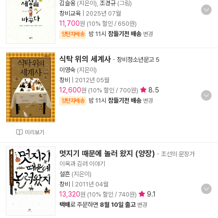
김슬옹
(지은이),
조경규
(그림)
창비교육
|
2025년 07월
11,700
원 (10% 할인 / 650원)
밤 11시
잠들기전 배송
양탄자배송
변경
식탁 위의 세계사
-
창비청소년문고 5
이영숙
(지은이)
창비
|
2012년 05월
12,600
8.5
원 (10% 할인 / 700원)
밤 11시
잠들기전 배송
양탄자배송
변경
미리보기
멋지기 때문에 놀러 왔지 (양장)
- 조선의 문장가
이옥과 김려 이야기
설흔
(지은이)
창비
|
2011년 04월
13,320
9.1
원 (10% 할인 / 740원)
택배
로 주문하면
8월 10일 출고
변경