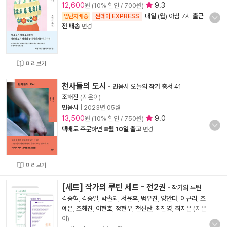
12,600
9.3
원 (10% 할인 / 700원)
내일 (월) 아침 7시
출근
양탄자배송
썬데이 EXPRESS
전 배송
변경
미리보기
천사들의 도시
-
민음사 오늘의 작가 총서 41
조해진
(지은이)
민음사
|
2023년 05월
13,500
9.0
원 (10% 할인 / 750원)
택배
로 주문하면
8월 10일 출고
변경
미리보기
[세트] 작가의 루틴 세트 - 전2권
-
작가의 루틴
김중혁
,
김승일
,
박솔뫼
,
서윤후
,
범유진
,
양안다
,
이규리
,
조
예은
,
조해진
,
이현호
,
정현우
,
천선란
,
최진영
,
최지은
(지은
이)