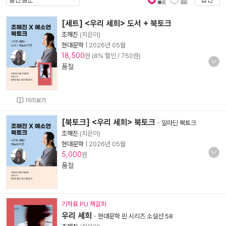
표지 보기
표지 안보기
[세트] <우리 세희> 도서 + 북토크
조해진
(지은이)
현대문학
|
2026년 05월
18,500
원 (8% 할인 / 750원)
품절
미리보기
[북토크] <우리 세희> 북토크
-
알라딘 북토크
조해진
(지은이)
현대문학
|
2026년 05월
5,000
원
품절
기차표 PU 책갈피
우리 세희
-
현대문학 핀 시리즈 소설선 58