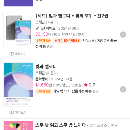
[세트] 빛과 멜로디 + 빛의 호위 - 전2권
조해진
(지은이)
알라딘 이벤트
|
2024년 08월
30,150
원 (10% 할인 / 1,670원)
내일 (월) 아침 7시
출근
양탄자배송
썬데이 EXPRESS
전 배송
변경
미리보기
빛과 멜로디
조해진
(지은이)
문학동네
|
2024년 08월
14,850
9.7
원 (10% 할인 / 820원)
내일 밤 11시
잠들기전 배송
양탄자배송
변경
미리보기
스무 낮 읽고 스무 밤 느끼다
- 짧은 소설 스무 편
-