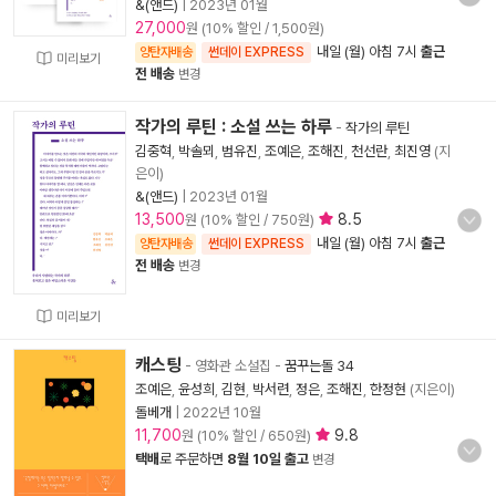
&(앤드)
|
2023년 01월
27,000
원 (10% 할인 / 1,500원)
내일 (월) 아침 7시
출근
양탄자배송
썬데이 EXPRESS
미리보기
전 배송
변경
작가의 루틴 : 소설 쓰는 하루
-
작가의 루틴
김중혁
,
박솔뫼
,
범유진
,
조예은
,
조해진
,
천선란
,
최진영
(지
은이)
&(앤드)
|
2023년 01월
13,500
8.5
원 (10% 할인 / 750원)
내일 (월) 아침 7시
출근
양탄자배송
썬데이 EXPRESS
전 배송
변경
미리보기
캐스팅
- 영화관 소설집
-
꿈꾸는돌 34
조예은
,
윤성희
,
김현
,
박서련
,
정은
,
조해진
,
한정현
(지은이)
돌베개
|
2022년 10월
11,700
9.8
원 (10% 할인 / 650원)
택배
로 주문하면
8월 10일 출고
변경