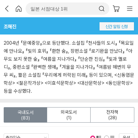
조해진
신간 알림 신청
2004년 『문예중앙』으로 등단했다. 소설집 『천사들의 도시』 『목요일
에 만나요』 『빛의 호위』 『환한 숨』, 장편소설 『로기완을 만났다』 『아
무도 보지 못한 숲』 『여름을 지나가다』 『단순한 진심』 『빛과 멜로
디』, 중편소설 『완벽한 생애』 『겨울을 지나가다』 『여름밤 해변의 무
무 씨』, 짧은 소설집 『우리에게 허락된 미래』 등이 있으며, <신동엽문
학상> <젊은작가상> <이효석문학상> <대산문학상> <동인문학상>
등을 수상했다.
외국도서
전자책
국내도서
(1)
(28)
(83)
옵션