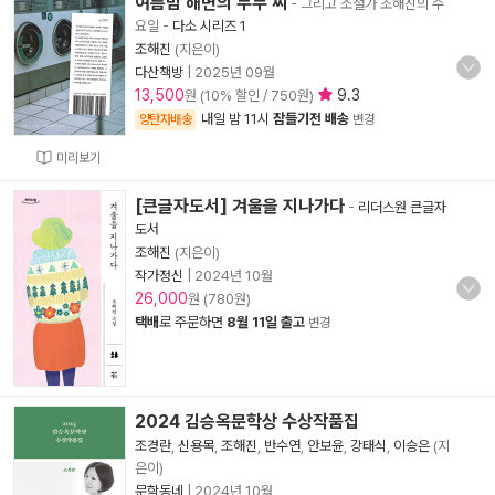
여름밤 해변의 무무 씨
- 그리고 소설가 조해진의 수
요일
-
다소 시리즈 1
조해진
(지은이)
다산책방
|
2025년 09월
13,500
9.3
원 (10% 할인 / 750원)
내일 밤 11시
잠들기전 배송
양탄자배송
변경
미리보기
[큰글자도서] 겨울을 지나가다
-
리더스원 큰글자
도서
조해진
(지은이)
작가정신
|
2024년 10월
26,000
원 (780원)
택배
로 주문하면
8월 11일 출고
변경
2024 김승옥문학상 수상작품집
조경란
,
신용목
,
조해진
,
반수연
,
안보윤
,
강태식
,
이승은
(지
은이)
문학동네
|
2024년 10월