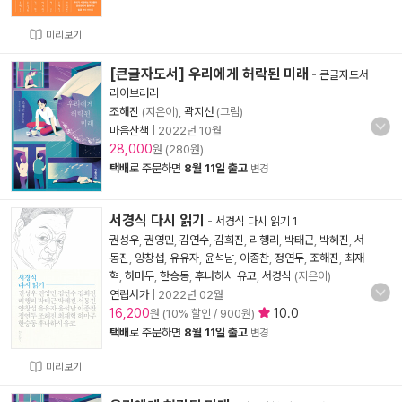
미리보기
[큰글자도서] 우리에게 허락된 미래
-
큰글자도서
라이브러리
조해진
(지은이),
곽지선
(그림)
마음산책
|
2022년 10월
28,000
원 (280원)
택배
로 주문하면
8월 11일 출고
변경
서경식 다시 읽기
-
서경식 다시 읽기 1
권성우
,
권영민
,
김연수
,
김희진
,
리행리
,
박태근
,
박혜진
,
서
동진
,
양창섭
,
유유자
,
윤석남
,
이종찬
,
정연두
,
조해진
,
최재
혁
,
하마무
,
한승동
,
후나하시 유코
,
서경식
(지은이)
연립서가
|
2022년 02월
16,200
10.0
원 (10% 할인 / 900원)
택배
로 주문하면
8월 11일 출고
변경
미리보기