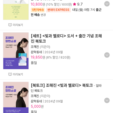
10,800
9.7
원 (10% 할인 / 600원)
내일 (월) 아침 7시
출근
양탄자배송
썬데이 EXPRESS
전 배송
변경
미리보기
[세트] <빛과 멜로디> 도서 + 출간 기념 조해
진 북토크
조해진
(지은이)
문학동네
|
2024년 09월
19,850
원 (8% 할인 / 820원)
품절
미리보기
[북토크] 조해진 <빛과 멜로디> 북토크
-
알라
딘 북토크
조해진
(지은이)
문학동네
|
2024년 09월
5,000
원
품절