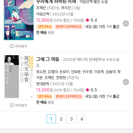
우리에게 허락된 미래
-
마음산책 짧은 소설
조해진
(지은이),
곽지선
(그림)
마음산책
|
2022년 01월
12,600
9.4
원 (10% 할인 / 700원)
내일 (월) 아침 7시
출근
양탄자배송
썬데이 EXPRESS
전 배송
변경
미리보기
그때 그 마음
- 2022년 제67회 현대문학상 수상소설
집
정소현
,
김멜라
,
손보미
,
안보윤
,
위수정
,
이장욱
,
임솔아
,
정
지돈
,
조해진
,
한정현
(지은이)
현대문학
|
2021년 12월
13,500
9.5
원 (10% 할인 / 750원)
내일 (월) 아침 7시
출근
양탄자배송
썬데이 EXPRESS
전 배송
변경
미리보기
1
2
3
4