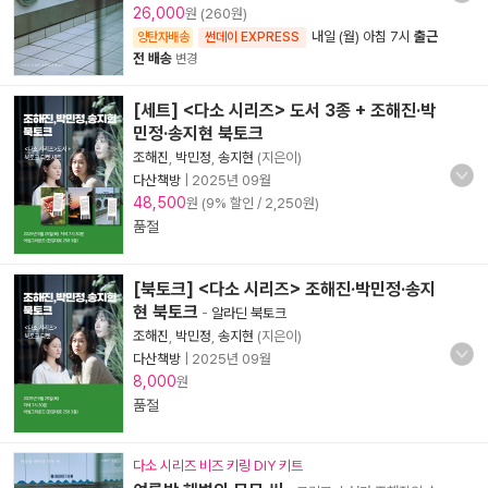
26,000
원 (260원)
내일 (월) 아침 7시
출근
양탄자배송
썬데이 EXPRESS
전 배송
변경
[세트] <다소 시리즈> 도서 3종 + 조해진·박
민정·송지현 북토크
조해진
,
박민정
,
송지현
(지은이)
다산책방
|
2025년 09월
48,500
원 (9% 할인 / 2,250원)
품절
[북토크] <다소 시리즈> 조해진·박민정·송지
현 북토크
-
알라딘 북토크
조해진
,
박민정
,
송지현
(지은이)
다산책방
|
2025년 09월
8,000
원
품절
다소 시리즈 비즈 키링 DIY 키트