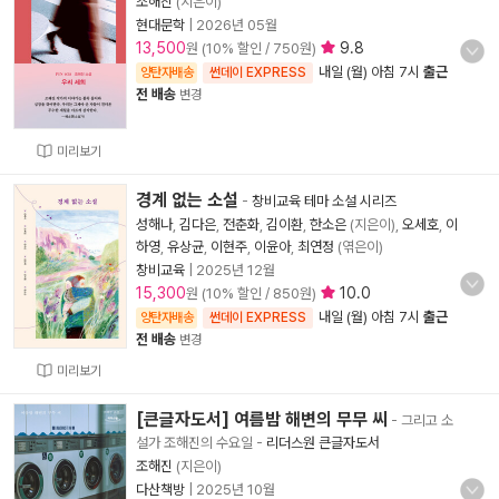
조해진
(지은이)
현대문학
|
2026년 05월
13,500
9.8
원 (10% 할인 / 750원)
내일 (월) 아침 7시
출근
양탄자배송
썬데이 EXPRESS
전 배송
변경
미리보기
경계 없는 소설
-
창비교육 테마 소설 시리즈
성해나
,
김다은
,
전춘화
,
김이환
,
한소은
(지은이),
오세호
,
이
하영
,
유상균
,
이현주
,
이윤아
,
최연정
(엮은이)
창비교육
|
2025년 12월
15,300
10.0
원 (10% 할인 / 850원)
내일 (월) 아침 7시
출근
양탄자배송
썬데이 EXPRESS
전 배송
변경
미리보기
[큰글자도서] 여름밤 해변의 무무 씨
- 그리고 소
설가 조해진의 수요일
-
리더스원 큰글자도서
조해진
(지은이)
다산책방
|
2025년 10월