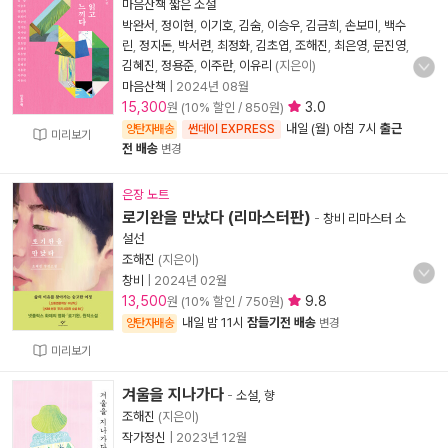
마음산책 짧은 소설
박완서
,
정이현
,
이기호
,
김숨
,
이승우
,
김금희
,
손보미
,
백수
린
,
정지돈
,
박서련
,
최정화
,
김초엽
,
조해진
,
최은영
,
문진영
,
김혜진
,
정용준
,
이주란
,
이유리
(지은이)
마음산책
|
2024년 08월
15,300
3.0
원 (10% 할인 / 850원)
내일 (월) 아침 7시
출근
양탄자배송
썬데이 EXPRESS
미리보기
전 배송
변경
은장 노트
로기완을 만났다 (리마스터판)
-
창비 리마스터 소
설선
조해진
(지은이)
창비
|
2024년 02월
13,500
9.8
원 (10% 할인 / 750원)
내일 밤 11시
잠들기전 배송
양탄자배송
변경
미리보기
겨울을 지나가다
-
소설, 향
조해진
(지은이)
작가정신
|
2023년 12월