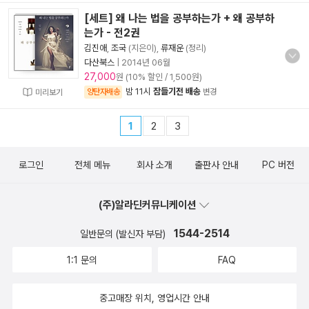
[세트] 왜 나는 법을 공부하는가 + 왜 공부하
는가 - 전2권
김진애
,
조국
(지은이),
류재운
(정리)
다산북스
|
2014년 06월
27,000
원 (10% 할인 / 1,500원)
밤 11시
잠들기전 배송
양탄자배송
변경
미리보기
1
2
3
로그인
전체 메뉴
회사 소개
출판사 안내
PC 버전
(주)알라딘커뮤니케이션
1544-2514
일반문의 (발신자 부담)
1:1 문의
FAQ
중고매장 위치, 영업시간 안내