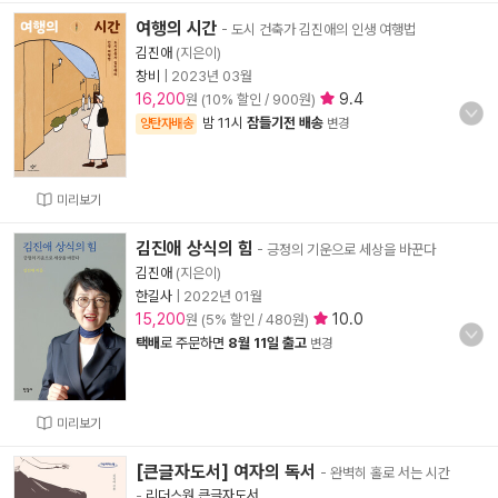
여행의 시간
- 도시 건축가 김진애의 인생 여행법
김진애
(지은이)
창비
|
2023년 03월
16,200
9.4
원 (10% 할인 / 900원)
밤 11시
잠들기전 배송
양탄자배송
변경
미리보기
김진애 상식의 힘
- 긍정의 기운으로 세상을 바꾼다
김진애
(지은이)
한길사
|
2022년 01월
15,200
10.0
원 (5% 할인 / 480원)
택배
로 주문하면
8월 11일 출고
변경
미리보기
[큰글자도서] 여자의 독서
- 완벽히 홀로 서는 시간
-
리더스원 큰글자도서