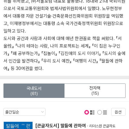
위를 취득했고, ㈜서울포럼 대표로 활동했다. 18대와 21대 국회의원
으로서 국토교통위원회와 법제사법위원회에서 일했다. 노무현정부
에서 대통령 자문 건설기술·건축문화선진화위원회 위원장을 역임했
고, 이재명정부에서는 대통령 소속 국가건축정책위원회 위원장으로
일하고 있다.
도시와 공간과 사람과 사회에 대해 매년 한권꼴로 책을 써왔다. 『서
울性』 『나의 테마는 사람, 나의 프로젝트는 세계』 『이 집은 누구인
가』 『왜 공부하는가』 『집놀이』 『김진애의 도시 이야기』 『도시의 숲에
서 인간을 발견하다』 『우리 도시 예찬』 『여행의 시간』 『딸들에 관하
여』 등 30여권을 썼다.
전자책
국내도서
(15)
(61)
옵션
표지 보기
표지 안보기
[큰글자도서] 딸들에 관하여
-
리더스원 큰글자도