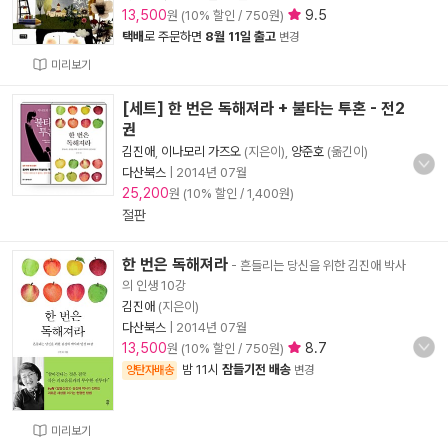
13,500
9.5
원 (10% 할인 / 750원)
택배
로 주문하면
8월 11일 출고
변경
미리보기
[세트] 한 번은 독해져라 + 불타는 투혼 - 전2
권
김진애
,
이나모리 가즈오
(지은이),
양준호
(옮긴이)
다산북스
|
2014년 07월
25,200
원 (10% 할인 / 1,400원)
절판
한 번은 독해져라
- 흔들리는 당신을 위한 김진애 박사
의 인생 10강
김진애
(지은이)
다산북스
|
2014년 07월
13,500
8.7
원 (10% 할인 / 750원)
밤 11시
잠들기전 배송
양탄자배송
변경
미리보기