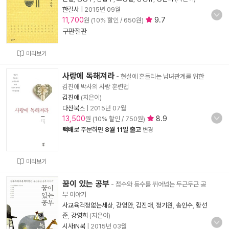
한길사
|
2015년 09월
11,700
9.7
원 (10% 할인 / 650원)
구판절판
미리보기
사랑에 독해져라
- 현실에 흔들리는 남녀관계를 위한
김진애 박사의 사랑 훈련법
김진애
(지은이)
다산북스
|
2015년 07월
13,500
8.9
원 (10% 할인 / 750원)
택배
로 주문하면
8월 11일 출고
변경
미리보기
꿈이 있는 공부
- 점수와 등수를 뛰어넘는 두근두근 공
부 이야기
사교육걱정없는세상
,
강영안
,
김진애
,
정기원
,
송인수
,
황선
준
,
강영희
(지은이)
시사IN북
|
2015년 03월