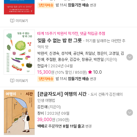
밤 11시
잠들기전 배송
양탄자배송
변경
미리보기
타계 15주기 박완서 작가전, 댓글 적립금 추첨
잊을 수 없는 밥 한 그릇
- 허기를 달래주는 아련한 추
억의 맛
박완서
,
신경숙
,
성석제
,
공선옥
,
최일남
,
정은미
,
고경일
,
김
진애
,
주철환
,
홍승우
,
김갑수
,
장용규
,
박찬일
(지은이)
한길사
|
2024년 04월
15,300
10.0
원 (10% 할인 / 850원)
밤 11시
잠들기전 배송
양탄자배송
변경
미리보기
[큰글자도서] 여행의 시간
- 도시 건축가 김진애의
인생 여행법
김진애
(지은이)
창비
|
2023년 09월
39,000
원 (390원)
택배
로 주문하면
8월 11일 출고
변경