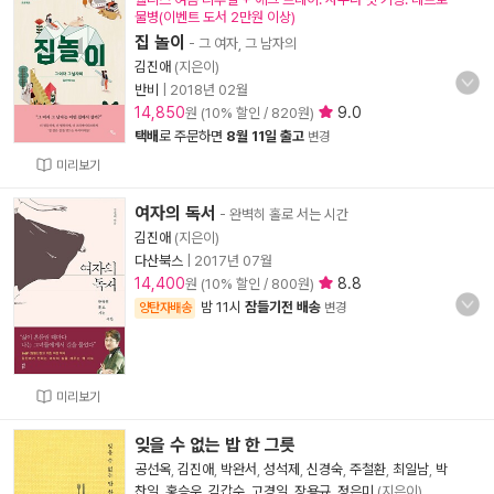
물병(이벤트 도서 2만원 이상)
집 놀이
- 그 여자, 그 남자의
김진애
(지은이)
반비
|
2018년 02월
14,850
9.0
원 (10% 할인 / 820원)
택배
로 주문하면
8월 11일 출고
변경
미리보기
여자의 독서
- 완벽히 홀로 서는 시간
김진애
(지은이)
다산북스
|
2017년 07월
14,400
8.8
원 (10% 할인 / 800원)
밤 11시
잠들기전 배송
양탄자배송
변경
미리보기
잊을 수 없는 밥 한 그릇
공선옥
,
김진애
,
박완서
,
성석제
,
신경숙
,
주철환
,
최일남
,
박
찬일
,
홍승우
,
김갑수
,
고경일
,
장용규
,
정은미
(지은이)