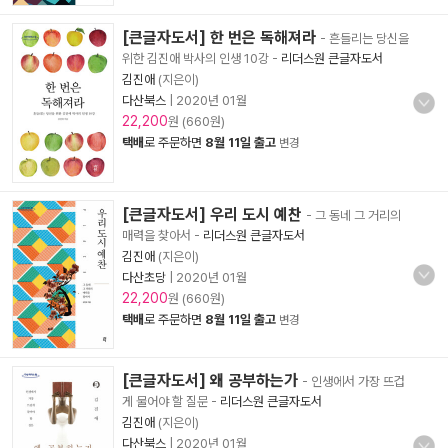
[큰글자도서] 한 번은 독해져라
- 흔들리는 당신을
위한 김진애 박사의 인생 10강
-
리더스원 큰글자도서
김진애
(지은이)
다산북스
|
2020년 01월
22,200
원 (660원)
택배
로 주문하면
8월 11일 출고
변경
[큰글자도서] 우리 도시 예찬
- 그 동네 그 거리의
매력을 찾아서
-
리더스원 큰글자도서
김진애
(지은이)
다산초당
|
2020년 01월
22,200
원 (660원)
택배
로 주문하면
8월 11일 출고
변경
[큰글자도서] 왜 공부하는가
- 인생에서 가장 뜨겁
게 물어야 할 질문
-
리더스원 큰글자도서
김진애
(지은이)
다산북스
|
2020년 01월