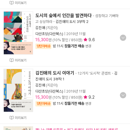
미리보기
도시의 숲에서 인간을 발견하다
- 성장하고 기뻐하
고 상상하라
-
김진애의 도시 3부작 2
김진애
(지은이)
다산초당(다산북스)
|
2019년 11월
15,300
9.6
원 (10% 할인 / 850원)
밤 11시
잠들기전 배송
양탄자배송
변경
미리보기
김진애의 도시 이야기
- 12가지 '도시적' 콘셉트
-
김
진애의 도시 3부작 1
김진애
(지은이)
다산초당(다산북스)
|
2019년 11월
15,300
9.2
원 (10% 할인 / 850원)
밤 11시
잠들기전 배송
양탄자배송
변경
미리보기
웰니스 여름 리추얼 + 에그 트레이. 사우나 빗 키링. 레트로