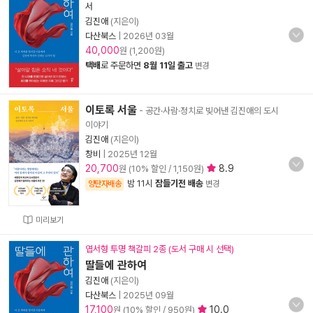
서
김진애
(지은이)
다산북스
|
2026년 03월
40,000
원 (1,200원)
택배
로 주문하면
8월 11일 출고
변경
이토록 서울
- 공간·사람·정치로 빚어낸 김진애의 도시
이야기
김진애
(지은이)
창비
|
2025년 12월
20,700
8.9
원 (10% 할인 / 1,150원)
밤 11시
잠들기전 배송
양탄자배송
변경
미리보기
엽서형 투명 책갈피 2종 (도서 구매 시 선택)
딸들에 관하여
김진애
(지은이)
다산북스
|
2025년 09월
17,100
10.0
원 (10% 할인 / 950원)