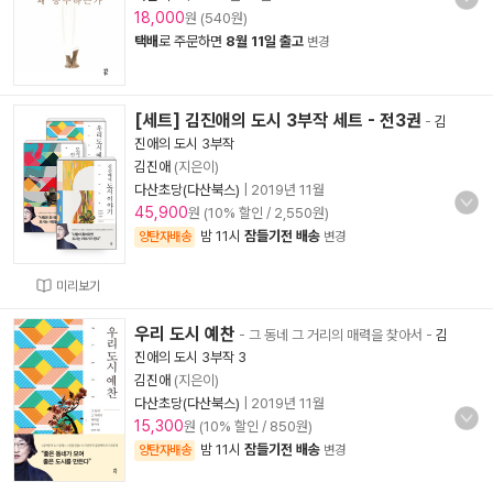
18,000
원 (540원)
택배
로 주문하면
8월 11일 출고
변경
[세트] 김진애의 도시 3부작 세트 - 전3권
-
김
진애의 도시 3부작
김진애
(지은이)
다산초당(다산북스)
|
2019년 11월
45,900
원 (10% 할인 / 2,550원)
밤 11시
잠들기전 배송
양탄자배송
변경
미리보기
우리 도시 예찬
- 그 동네 그 거리의 매력을 찾아서
-
김
진애의 도시 3부작 3
김진애
(지은이)
다산초당(다산북스)
|
2019년 11월
15,300
원 (10% 할인 / 850원)
밤 11시
잠들기전 배송
양탄자배송
변경