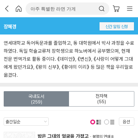
장혜경
신간 알림 신청
연세대학교 독어독문과를 졸업하고, 동 대학원에서 박사 과정을 수료
하였다. 독일 학술교류처 장학생으로 하노버에서 공부했으며, 현재
전문 번역가로 활동 중이다. 《데미안》, 《변신》, 《사랑이 어떻게 그대
에게 왔던가요》, 《왕의 신부》, 《황야의 이리》 등 많은 책을 우리말로
옮겼다.
전자책
국내도서
(55)
(259)
옵션
표지 보기
표지 안보기
밤은 그대의 얼굴을 가졌고
-
불멸의 연애 8