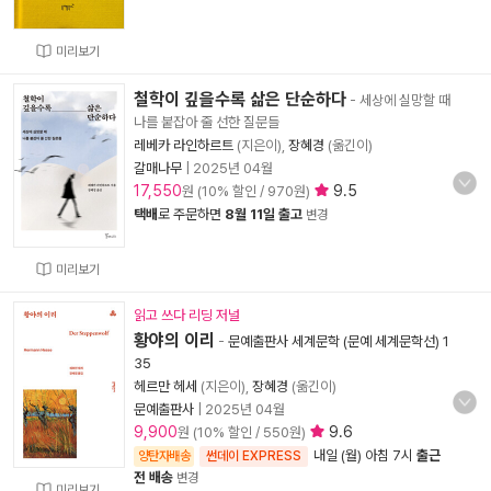
미리보기
철학이 깊을수록 삶은 단순하다
- 세상에 실망할 때
나를 붙잡아 줄 선한 질문들
레베카 라인하르트
(지은이),
장혜경
(옮긴이)
갈매나무
|
2025년 04월
17,550
9.5
원 (10% 할인 / 970원)
택배
로 주문하면
8월 11일 출고
변경
미리보기
읽고 쓰다 리딩 저널
황야의 이리
-
문예출판사 세계문학 (문예 세계문학선) 1
35
헤르만 헤세
(지은이),
장혜경
(옮긴이)
문예출판사
|
2025년 04월
9,900
9.6
원 (10% 할인 / 550원)
내일 (월) 아침 7시
출근
양탄자배송
썬데이 EXPRESS
전 배송
변경
미리보기