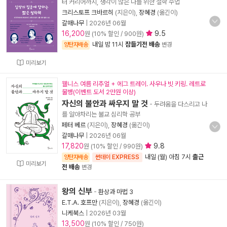
터 커리어까지, 생각이 많은 나를 위한 철학 수업
크리스토프 크바르히
(지은이),
장혜경
(옮긴이)
갈매나무
|
2026년 06월
16,200
9.5
원 (10% 할인 / 900원)
내일 밤 11시
잠들기전 배송
양탄자배송
변경
미리보기
웰니스 여름 리추얼 + 에그 트레이. 사우나 빗 키링. 레트로
물병(이벤트 도서 2만원 이상)
자신의 불안과 싸우지 말 것
- 두려움을 다스리고 나
를 알아차리는 불교 심리학 공부
페터 베르
(지은이),
장혜경
(옮긴이)
갈매나무
|
2026년 06월
17,820
9.8
원 (10% 할인 / 990원)
내일 (월) 아침 7시
출근
양탄자배송
썬데이 EXPRESS
미리보기
전 배송
변경
왕의 신부
-
환상과 마법 3
E.T.A. 호프만
(지은이),
장혜경
(옮긴이)
니케북스
|
2026년 03월
13,500
원 (10% 할인 / 750원)