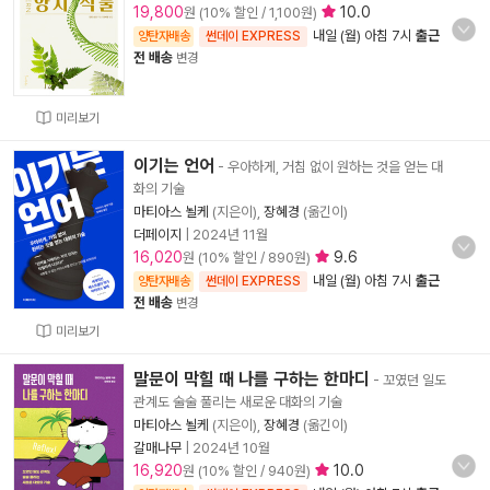
19,800
10.0
원 (10% 할인 / 1,100원)
내일 (월) 아침 7시
출근
양탄자배송
썬데이 EXPRESS
전 배송
변경
미리보기
이기는 언어
- 우아하게, 거침 없이 원하는 것을 얻는 대
화의 기술
마티아스 뇔케
(지은이),
장혜경
(옮긴이)
더페이지
|
2024년 11월
16,020
9.6
원 (10% 할인 / 890원)
내일 (월) 아침 7시
출근
양탄자배송
썬데이 EXPRESS
전 배송
변경
미리보기
말문이 막힐 때 나를 구하는 한마디
- 꼬였던 일도
관계도 술술 풀리는 새로운 대화의 기술
마티아스 뇔케
(지은이),
장혜경
(옮긴이)
갈매나무
|
2024년 10월
16,920
10.0
원 (10% 할인 / 940원)