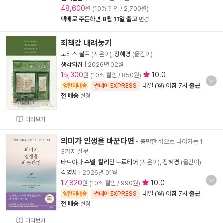
48,600
원 (10% 할인 / 2,700원)
택배
로 주문하면
8월 11일 출고
변경
죄책감 내려놓기
도리스 볼프
(지은이),
장혜경
(옮긴이)
생각의집
|
2026년 02월
15,300
10.0
원 (10% 할인 / 850원)
내일 (월) 아침 7시
출근
양탄자배송
썬데이 EXPRESS
전 배송
변경
미리보기
의미가 인생을 바꾼다면
- 충만한 삶으로 나아가는 1
3가지 질문
타트야나 슈넬
,
킬리안 트로티어
(지은이),
장혜경
(옮긴이)
김영사
|
2026년 01월
17,820
10.0
원 (10% 할인 / 990원)
내일 (월) 아침 7시
출근
양탄자배송
썬데이 EXPRESS
전 배송
변경
미리보기