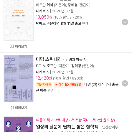
헤르만 헤세
(지은이),
장혜경
(옮긴이)
니케북스
|
2026년 07월
13,050
원 (10% 할인 / 720원)
택배
로 주문하면
8월 11일 출고
변경
미리보기
마담 스퀴데리
-
비명과 침묵 3
E.T.A. 호프만
(지은이),
장혜경
(옮긴이)
니케북스
|
2026년 07월
12,420
원 (10% 할인 / 690원)
내일 (월) 아침 7시
출근
양탄자배송
썬데이 EXPRESS
전 배송
변경
미리보기
여름의 색 에코백(대상도서 포함 국내도서 2만 원 이상)
일상의 질문에 답하는 짧은 철학책
- 인간관계부