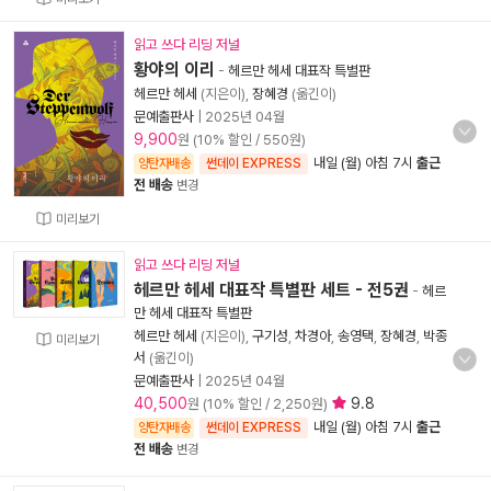
읽고 쓰다 리딩 저널
황야의 이리
-
헤르만 헤세 대표작 특별판
헤르만 헤세
(지은이),
장혜경
(옮긴이)
문예출판사
|
2025년 04월
9,900
원 (10% 할인 / 550원)
내일 (월) 아침 7시
출근
양탄자배송
썬데이 EXPRESS
전 배송
변경
미리보기
읽고 쓰다 리딩 저널
헤르만 헤세 대표작 특별판 세트 - 전5권
-
헤르
만 헤세 대표작 특별판
헤르만 헤세
(지은이),
구기성
,
차경아
,
송영택
,
장혜경
,
박종
미리보기
서
(옮긴이)
문예출판사
|
2025년 04월
40,500
9.8
원 (10% 할인 / 2,250원)
내일 (월) 아침 7시
출근
양탄자배송
썬데이 EXPRESS
전 배송
변경