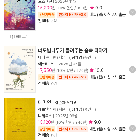
모스그린
|
2025년 11월
15,300
9.9
원 (10% 할인 / 850원)
내일 (월) 아침 7시
출근
양탄자배송
썬데이 EXPRESS
전 배송
변경
미리보기
너도밤나무가 들려주는 숲속 이야기
페터 볼레벤
(지은이),
장혜경
(옮긴이)
에코리브르
|
2025년 06월
17,550
10.0
원 (10% 할인 / 970원)
내일 (월) 아침 7시
출근
양탄자배송
썬데이 EXPRESS
전 배송
변경
데미안
-
실존과 경계 6
헤르만 헤세
(지은이),
장혜경
(옮긴이)
니케북스
|
2025년 06월
15,120
9.0
원 (10% 할인 / 840원)
내일 (월) 아침 7시
출근
양탄자배송
썬데이 EXPRESS
전 배송
변경