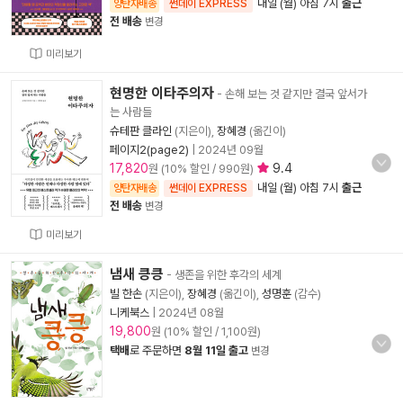
내일 (월) 아침 7시
출근
양탄자배송
썬데이 EXPRESS
전 배송
변경
미리보기
현명한 이타주의자
- 손해 보는 것 같지만 결국 앞서가
는 사람들
슈테판 클라인
(지은이),
장혜경
(옮긴이)
페이지2(page2)
|
2024년 09월
17,820
9.4
원 (10% 할인 / 990원)
내일 (월) 아침 7시
출근
양탄자배송
썬데이 EXPRESS
전 배송
변경
미리보기
냄새 킁킁
- 생존을 위한 후각의 세계
빌 한손
(지은이),
장혜경
(옮긴이),
성명훈
(감수)
니케북스
|
2024년 08월
19,800
원 (10% 할인 / 1,100원)
택배
로 주문하면
8월 11일 출고
변경