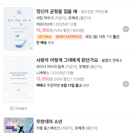
정신이 균형을 잃을 때
- 정신건강 가이드북
아힘 하우크
(지은이),
장혜경
(옮긴이)
에코리브르
|
2025년 12월
15,300
원 (10% 할인 / 850원)
내일 (월) 아침 7시
출근
양탄자배송
썬데이 EXPRESS
전 배송
변경
사랑이 어떻게 그대에게 왔던가요
-
불멸의 연애 5
라이너 마리아 릴케
(지은이),
장혜경
(옮긴이)
니케북스
|
2025년 12월
13,050
원 (10% 할인 / 720원)
택배
로 주문하면
8월 11일 출고
변경
미리보기
무한대의 소년
카를 올스베르크
(지은이),
장혜경
(옮긴이)