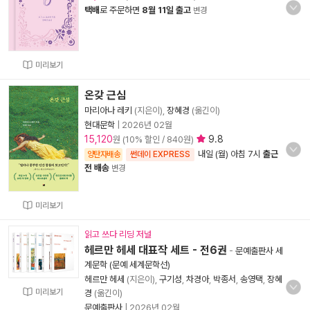
택배
로 주문하면
8월 11일 출고
변경
미리보기
온갖 근심
마리아나 레키
(지은이),
장혜경
(옮긴이)
현대문학
|
2026년 02월
15,120
9.8
원 (10% 할인 / 840원)
내일 (월) 아침 7시
출근
양탄자배송
썬데이 EXPRESS
전 배송
변경
미리보기
읽고 쓰다 리딩 저널
헤르만 헤세 대표작 세트 - 전6권
-
문예출판사 세
계문학 (문예 세계문학선)
헤르만 헤세
(지은이),
구기성
,
차경아
,
박종서
,
송영택
,
장혜
미리보기
경
(옮긴이)
문예출판사
|
2026년 02월