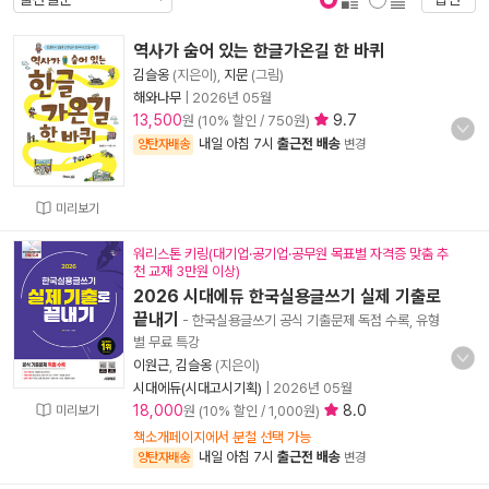
표지 보기
표지 안보기
역사가 숨어 있는 한글가온길 한 바퀴
김슬옹
(지은이),
지문
(그림)
해와나무
|
2026년 05월
13,500
9.7
원 (10% 할인 / 750원)
내일 아침 7시
출근전 배송
양탄자배송
변경
미리보기
워리스톤 키링(대기업·공기업·공무원 목표별 자격증 맞춤 추
천 교재 3만원 이상)
2026 시대에듀 한국실용글쓰기 실제 기출로
끝내기
- 한국실용글쓰기 공식 기출문제 독점 수록, 유형
별 무료 특강
이원근
,
김슬옹
(지은이)
시대에듀(시대고시기획)
|
2026년 05월
18,000
8.0
미리보기
원 (10% 할인 / 1,000원)
책소개페이지에서 분철 선택 가능
내일 아침 7시
출근전 배송
양탄자배송
변경