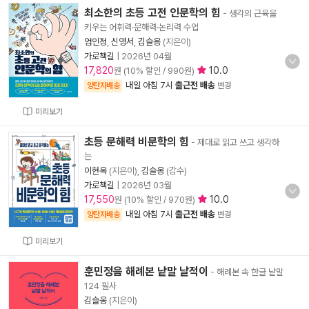
최소한의 초등 고전 인문학의 힘
- 생각의 근육을
키우는 어휘력·문해력·논리력 수업
엄인정
,
신영서
,
김슬옹
(지은이)
가로책길
|
2026년 04월
17,820
10.0
원 (10% 할인 / 990원)
내일 아침 7시
출근전 배송
양탄자배송
변경
미리보기
초등 문해력 비문학의 힘
- 제대로 읽고 쓰고 생각하
는
이현옥
(지은이),
김슬옹
(감수)
가로책길
|
2026년 03월
17,550
10.0
원 (10% 할인 / 970원)
내일 아침 7시
출근전 배송
양탄자배송
변경
미리보기
훈민정음 해례본 낱말 날적이
- 해례본 속 한글 낱말
124 필사
김슬옹
(지은이)