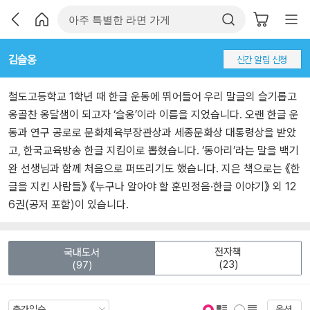
김슬옹
신간 알림 신청
철도고등학교 1학년 때 한글 운동에 뛰어들어 우리 말글의 슬기롭고
옹골찬 옹달샘이 되고자 ‘슬옹’이라 이름을 지었습니다. 오랜 한글 운
동과 연구 공로로 문화체육부장관상과 세종문화상 대통령상을 받았
고, 한국교육방송 한글 지킴이로 뽑혔습니다. ‘동아리’라는 말을 백기
완 선생님과 함께 처음으로 퍼뜨리기도 했습니다. 지은 책으로는 《한
글을 지킨 사람들》 《누구나 알아야 할 훈민정음·한글 이야기》 외 12
6권(공저 포함)이 있습니다.
전자책
국내도서
(23)
(97)
옵션