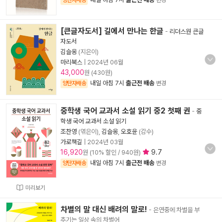
양탄자배송
변경
[큰글자도서] 길에서 만나는 한글
-
리더스원 큰글
자도서
김슬옹
(지은이)
마리북스
|
2024년 06월
43,000
원 (430원)
내일 아침 7시
출근전 배송
양탄자배송
변경
중학생 국어 교과서 소설 읽기 중2 첫째 권
-
중
학생 국어 교과서 소설 읽기
조찬영
(엮은이),
김슬옹
,
오호윤
(감수)
가로책길
|
2024년 03월
16,920
9.7
원 (10% 할인 / 940원)
내일 아침 7시
출근전 배송
양탄자배송
변경
미리보기
차별의 말 대신 배려의 말로!
- 은연중에 차별을 부
추기는 일상 속의 차별어