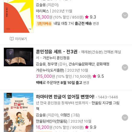
김슬옹
(지은이)
마리북스
|
2023년 11월
15,300
9.3
원 (10% 할인 / 850원)
내일 아침 7시
출근전 배송
양탄자배송
변경
미리보기
훈민정음 세트 - 전3권
- 해례본(간송본).언해본.해설
서
-
가온누리 훈민정음
김슬옹
,
정우영
(감수),
간송미술문화재단
,
문화재청
가온누리(도서출판)
|
2023년 10월
315,000
9.5
원 (10% 할인 / 10,500원)
택배
로 주문하면
8월 10일 출고
변경
하마터면 한글이 없어질 뻔했어!
- 1443~1446
년 한국 훈민정음 창제부터 반포까지
-
한울림 지구별 그림
책
김슬옹
(지은이),
이형진
(그림)
한울림어린이(한울림)
|
2023년 10월
16,200
9.9
원 (10% 할인 / 900원)