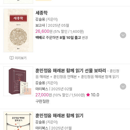
세종학
김슬옹
(지은이)
보고사
|
2025년 05월
26,600
원 (5% 할인 / 1,400원)
택배
로 주문하면
8월 10일 출고
변경
미리보기
훈민정음 해례본 함께 읽기 선물 보따리
- 훈민정
음 해례본 + 훈민정음 언해본 + 훈민정음 해례본 함께 읽기
김슬옹
(지은이)
마리북스
|
2025년 02월
27,000
10.0
원 (10% 할인 / 1,500원)
구판절판
훈민정음 해례본 함께 읽기
김슬옹
(지은이)
마리북스
|
2025년 01월