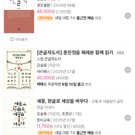
경진출판
|
2025년 08월
45,000
원 (1,350원)
내일 아침 7시
출근전 배송
양탄자배송
변경
미리보기
[큰글자도서] 훈민정음 해례본 함께 읽기
-
리더
스원 큰글자도서
김슬옹
(지은이)
마리북스
|
2025년 07월
40,000
원 (400원)
택배
로 주문하면
8월 10일 출고
변경
세종, 한글로 세상을 바꾸다
- 소통과 어울림의 글자
한글 이야기
김슬옹
(지은이),
조경규
(그림)
창비교육
|
2025년 07월
11,700
원 (10% 할인 / 650원)
내일 아침 7시
출근전 배송
양탄자배송
변경