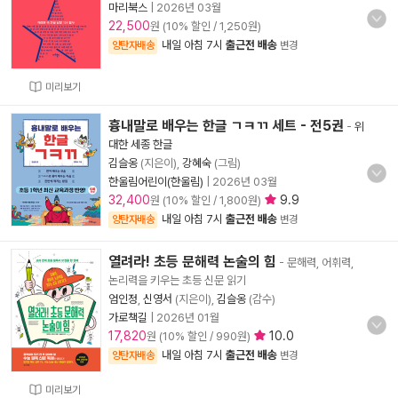
마리북스
|
2026년 03월
22,500
원 (10% 할인 / 1,250원)
내일 아침 7시
출근전 배송
양탄자배송
변경
미리보기
흉내말로 배우는 한글 ㄱㅋㄲ 세트 - 전5권
-
위
대한 세종 한글
김슬옹
(지은이),
강혜숙
(그림)
한울림어린이(한울림)
|
2026년 03월
32,400
9.9
원 (10% 할인 / 1,800원)
내일 아침 7시
출근전 배송
양탄자배송
변경
열려라! 초등 문해력 논술의 힘
- 문해력, 어휘력,
논리력을 키우는 초등 신문 읽기
엄인정
,
신영서
(지은이),
김슬옹
(감수)
가로책길
|
2026년 01월
17,820
10.0
원 (10% 할인 / 990원)
내일 아침 7시
출근전 배송
양탄자배송
변경
미리보기