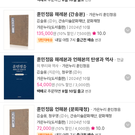
변경
훈민정음 해례본 (간송본)
-
가온누리 훈민정음
김슬옹
(감수),
간송미술문화재단
,
문화재청
가온누리(도서출판)
|
2024년 10월
135,000
10.0
원 (10% 할인 / 7,500원)
내일 아침 7시
출근전 배송
양탄자배송
변경
훈민정음 해례본과 언해본의 탄생과 역사
- 한글
의 뿌리와 역사
-
가온누리 훈민정음
김슬옹
(지은이),
정우영
(감수)
가온누리(도서출판)
|
2024년 10월
54,000
원 (10% 할인 / 3,000원)
택배
로 주문하면
8월 10일 출고
변경
훈민정음 언해본 (문화재청)
-
가온누리 훈민정음
김슬옹
,
정우영
(감수),
간송미술문화재단
,
문화재청
가온누리(도서출판)
|
2024년 10월
72,000
10.0
원 (10% 할인 / 4,000원)
내일 아침 7시
출근전 배송