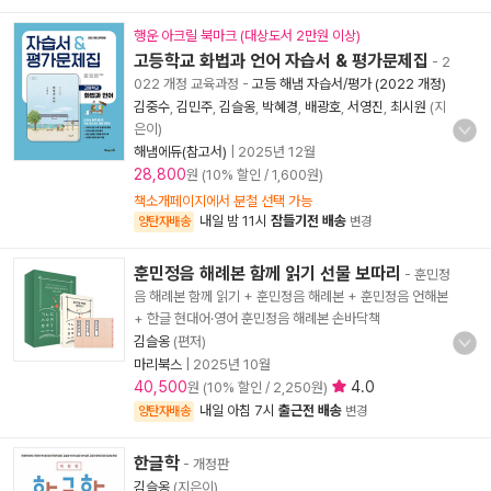
행운 아크릴 북마크 (대상도서 2만원 이상)
고등학교 화법과 언어 자습서 & 평가문제집
- 2
022 개정 교육과정
-
고등 해냄 자습서/평가 (2022 개정)
김중수
,
김민주
,
김슬옹
,
박혜경
,
배광호
,
서영진
,
최시원
(지
은이)
해냄에듀(참고서)
|
2025년 12월
28,800
원 (10% 할인 / 1,600원)
책소개페이지에서 분철 선택 가능
내일 밤 11시
잠들기전 배송
양탄자배송
변경
훈민정음 해례본 함께 읽기 선물 보따리
- 훈민정
음 해례본 함께 읽기 + 훈민정음 해례본 + 훈민정음 언해본
+ 한글 현대어·영어 훈민정음 해례본 손바닥책
김슬옹
(편저)
마리북스
|
2025년 10월
40,500
4.0
원 (10% 할인 / 2,250원)
내일 아침 7시
출근전 배송
양탄자배송
변경
한글학
- 개정판
김슬옹
(지은이)