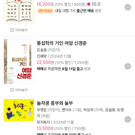
16,200
10.0
원 (10% 할인 / 900원)
내일 아침 7시
출근전 배송
양탄자배송
변경
미리보기
통섭학의 거인 여암 신경준
김슬옹
(지은이)
인쇄향
|
2024년 12월
22,500
원 (10% 할인 / 1,250원)
택배
로 주문하면
8월 11일 출고
변경
미리보기
놀자쿵 흥부와 놀부
우영은
(지은이),
변이수
(그림),
박상희
(각색),
김슬옹
,
오영
지
(자문)
뮤지토리
|
2024년 11월
13,500
원 (10% 할인 / 750원)
택배
로 주문하면
8월 10일 출고