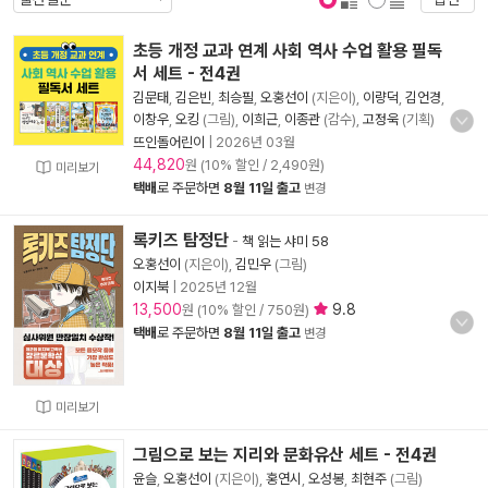
표지 보기
표지 안보기
초등 개정 교과 연계 사회 역사 수업 활용 필독
서 세트 - 전4권
김문태
,
김은빈
,
최승필
,
오홍선이
(지은이),
이량덕
,
김언경
,
이창우
,
오킹
(그림),
이희근
,
이종관
(감수),
고정욱
(기획)
뜨인돌어린이
|
2026년 03월
44,820
원 (10% 할인 / 2,490원)
미리보기
택배
로 주문하면
8월 11일 출고
변경
록키즈 탐정단
-
책 읽는 샤미 58
오홍선이
(지은이),
김민우
(그림)
이지북
|
2025년 12월
13,500
9.8
원 (10% 할인 / 750원)
택배
로 주문하면
8월 11일 출고
변경
미리보기
그림으로 보는 지리와 문화유산 세트 - 전4권
윤슬
,
오홍선이
(지은이),
홍연시
,
오성봉
,
최현주
(그림)