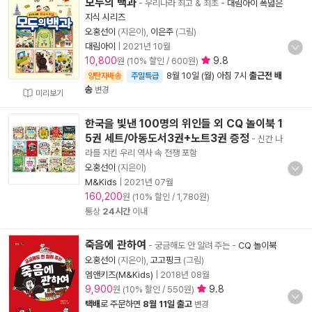
모두의 백과
- 우리나라 최고 & 최초
-
대림아이 폭넓은
지식 시리즈
오홍선이
(지은이),
이은주
(그림)
대림아이
|
2021년 10월
10,800
9.8
원 (10% 할인 / 600원)
8월 10일 (월) 아침 7시
출근전 배
양탄자배송
주말특급
송
변경
미리보기
한국을 빛낸 100명의 위인들 외 CQ 놀이북 1
5권 세트/아동도서3권+노트3권 증정
- 신간 나
라를 지킨 우리 역사 속 전쟁 포함
오홍선이
(지은이)
M&Kids
|
2021년 07월
160,200
원 (10% 할인 / 1,780원)
통상
24시간
이내
죽음에 관하여
- 궁금해도 안 알려 주는
-
CQ 놀이북
오홍선이
(지은이),
고고핑크
(그림)
엠앤키즈(M&Kids)
|
2018년 08월
9,900
9.8
원 (10% 할인 / 550원)
택배
로 주문하면
8월 11일 출고
변경