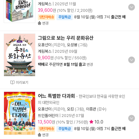
계림북스
|
2025년 11월
39,600
원 (10% 할인 / 2,200원)
8월 10일 (월) 아침 7시
출근전 배
양탄자배송
주말특급
송
변경
그림으로 보는 우리 문화유산
오홍선이
(지은이),
오성봉
(그림)
계림북스
|
2025년 09월
9,900
원 (10% 할인 / 550원)
택배
로 주문하면
8월 11일 출고
변경
미리보기
어느 특별한 다과회
- 한국인보다 한국을 사랑한 8인
의 대한외국인
오홍선이
(지은이),
오킹
(그림),
이종관
(감수)
뜨인돌어린이
|
2025년 07월
13,500
10.0
원 (10% 할인 / 750원)
8월 10일 (월) 아침 7시
출근전 배
양탄자배송
주말특급
송
변경