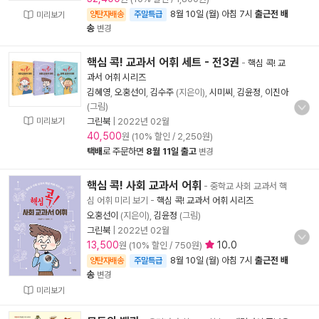
8월 10일 (월) 아침 7시
출근전 배
양탄자배송
주말특급
미리보기
송
변경
핵심 콕! 교과서 어휘 세트 - 전3권
-
핵심 콕! 교
과서 어휘 시리즈
김혜영
,
오홍선이
,
김수주
(지은이),
시미씨
,
김윤정
,
이진아
(그림)
미리보기
그린북
|
2022년 02월
40,500
원 (10% 할인 / 2,250원)
택배
로 주문하면
8월 11일 출고
변경
핵심 콕! 사회 교과서 어휘
- 중학교 사회 교과서 핵
심 어휘 미리 보기
-
핵심 콕! 교과서 어휘 시리즈
오홍선이
(지은이),
김윤정
(그림)
그린북
|
2022년 02월
13,500
10.0
원 (10% 할인 / 750원)
8월 10일 (월) 아침 7시
출근전 배
양탄자배송
주말특급
송
변경
미리보기