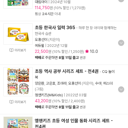
대림아이
|
2024년 10월
114,750
원 (10% 할인 / 1,270원)
통상
24시간
이내
초등 한국사 일력 365
- 하루 한 장 아이와 함께하는
한국사 습관
오홍선이
(지은이)
에듀윌
|
2022년 12월
미리보기
22,500
10.0
원 (10% 할인 / 1,250원)
택배
로 주문하면
8월 11일 출고
변경
초등 역사 공부 시리즈 세트 - 전4권
-
CQ 놀이
북
양은환
,
고은호
,
조아라
,
오홍선이
(지은이),
수아
,
에스더
(그림)
엠앤키즈(M&Kids)
|
2022년 03월
43,200
원 (10% 할인 / 2,400원)
미리보기
택배
로 주문하면
8월 11일 출고
변경
엠앤키즈 초등 여성 인물 동화 시리즈 세트 -
전4권