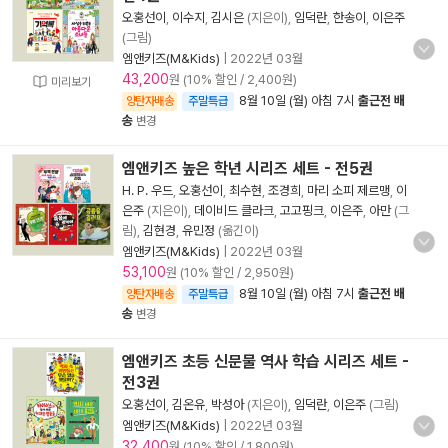
오홍선이
,
이수지
,
김시은
(지은이),
임덕란
,
한송이
,
이은주
(그림)
엠앤키즈(M&Kids)
|
2022년 03월
43,200
원 (10% 할인 / 2,400원)
미리보기
8월 10일 (월) 아침 7시
출근전 배
양탄자배송
주말특급
송
변경
엠앤키즈 높은 학년 시리즈 세트 - 전5권
H. P. 우드
,
오홍선이
,
최수현
,
조경희
,
마리 소피 제르맹
,
이
은주
(지은이),
데이비드 클라크
,
고고핑크
,
이은주
,
아만
(그
림),
김현경
,
유민정
(옮긴이)
엠앤키즈(M&Kids)
|
2022년 03월
53,100
원 (10% 할인 / 2,950원)
8월 10일 (월) 아침 7시
출근전 배
양탄자배송
주말특급
송
변경
엠앤키즈 초등 신문물 역사 학습 시리즈 세트 -
전3권
오홍선이
,
김온유
,
박성아
(지은이),
임덕란
,
이은주
(그림)
엠앤키즈(M&Kids)
|
2022년 03월
32,400
원 (10% 할인 / 1,800원)