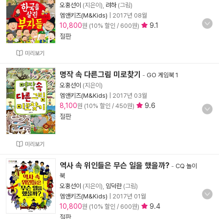
오홍선이
(지은이),
려하
(그림)
엠앤키즈(M&Kids)
|
2017년 08월
10,800
9.1
원 (10% 할인 / 600원)
절판
미리보기
명작 속 다른그림 미로찾기
-
GO 게임북 1
오홍선이
(지은이)
엠앤키즈(M&Kids)
|
2017년 03월
8,100
9.6
원 (10% 할인 / 450원)
절판
미리보기
역사 속 위인들은 무슨 일을 했을까?
-
CQ 놀이
북
오홍선이
(지은이),
임덕란
(그림)
엠앤키즈(M&Kids)
|
2017년 01월
10,800
9.4
원 (10% 할인 / 600원)
절판