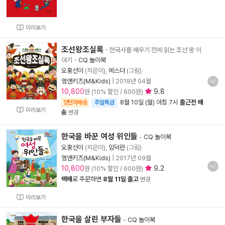
미리보기
조선왕조실록
- 한국사를 배우기 전에 읽는 조선 왕 이
야기
-
CQ 놀이북
오홍선이
(지은이),
에스더
(그림)
엠앤키즈(M&Kids)
|
2018년 04월
10,800
9.8
원 (10% 할인 / 600원)
8월 10일 (월) 아침 7시
출근전 배
양탄자배송
주말특급
미리보기
송
변경
한국을 바꾼 여성 위인들
-
CQ 놀이북
오홍선이
(지은이),
임덕란
(그림)
엠앤키즈(M&Kids)
|
2017년 09월
10,800
9.2
원 (10% 할인 / 600원)
택배
로 주문하면
8월 11일 출고
변경
미리보기
한국을 살린 부자들
-
CQ 놀이북