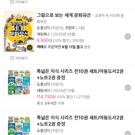
미리보기
그림으로 보는 세계 문화유산
- 교과서 속 지리와 문
화유산
오홍선이
(지은이),
최현주
(그림)
계림북스
|
2025년 05월
9,900
원 (10% 할인 / 550원)
택배
로 주문하면
8월 11일 출고
변경
미리보기
폭넓은 지식 시리즈 전10권 세트/아동도서2권
+노트2권 증정
오홍선이
(지은이)
대림아이
|
2024년 10월
114,750
원 (10% 할인 / 1,270원)
통상
24시간
이내
폭넓은 지식 시리즈 전10권 세트/아동도서2권
+노트2권 증정
오홍선이
(지은이)