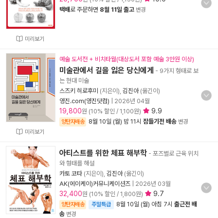
택배
로 주문하면
8월 11일 출고
변경
미리보기
예술 도서전 + 비치타월(대상도서 포함 예술 3만원 이상)
미술관에서 길을 잃은 당신에게
- 9가지 형태로 보
는 현대 미술
스즈키 히로후미
(지은이),
김진아
(옮긴이)
영진.com(영진닷컴)
|
2026년 04월
19,800
9.9
원 (10% 할인 / 1,100원)
8월 10일 (월) 밤 11시
잠들기전 배송
양탄자배송
변경
미리보기
아티스트를 위한 체표 해부학
- 포즈별로 근육 위치
와 형태를 해설
카토 코타
(지은이),
김진아
(옮긴이)
AK(에이케이)커뮤니케이션즈
|
2026년 03월
32,400
9.7
원 (10% 할인 / 1,800원)
8월 10일 (월) 아침 7시
출근전 배
양탄자배송
주말특급
송
변경