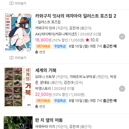
미리보기
카와구치 잇사의 여자아이 일러스트 포즈집 2
-
일러스트 포즈집
카와구치 잇사
(지은이),
김진아
(옮긴이)
AK(에이케이)커뮤니케이션즈
|
2026년 02월
18,900
10.0
원 (10% 할인 / 1,050원)
8월 10일 (월) 아침 7시
출근전 배
양탄자배송
주말특급
송
변경
미리보기
세계의 거북
오타니 쓰토무
(지은이),
가와조에 노부히로
(엮은이),
박성
준
,
문대승
(옮긴이),
김진아
(감수)
박영스토리
|
2026년 01월
22,500
원 (10% 할인 / 1,250원)
8월 10일 (월) 아침 7시
출근전 배
양탄자배송
주말특급
송
변경
한 치 앞의 어둠
사와무라 이치
(지은이),
김진아
(옮긴이)