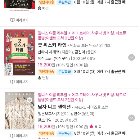
8월 10일 (월) 아침 7시
출근전 배
양탄자배송
주말특급
송
변경
미리보기
웰니스 여름 리추얼 + 에그 트레이. 사우나 빗 키링. 레트로
물병(이벤트 도서 2만원 이상)
굿 위스키 타임
- 만화로 보는 위스키의 기초
신타니 시게코
(지은이),
김진아
(옮긴이)
영진.com(영진닷컴)
|
2025년 06월
16,200
원 (10% 할인 / 900원)
8월 10일 (월) 아침 7시
출근전 배
양탄자배송
주말특급
송
변경
미리보기
웰니스 여름 리추얼 + 에그 트레이. 사우나 빗 키링. 레트로
물병(이벤트 도서 2만원 이상)
남자 니트 셀렉션
- M·L·XL 사이즈로 뜨는
일본보그사
(지은이),
김진아
(옮긴이)
윌스타일
|
2025년 05월
16,200
9.0
원 (10% 할인 / 900원)
8월 10일 (월) 아침 7시
출근전 배
양탄자배송
주말특급
미리보기