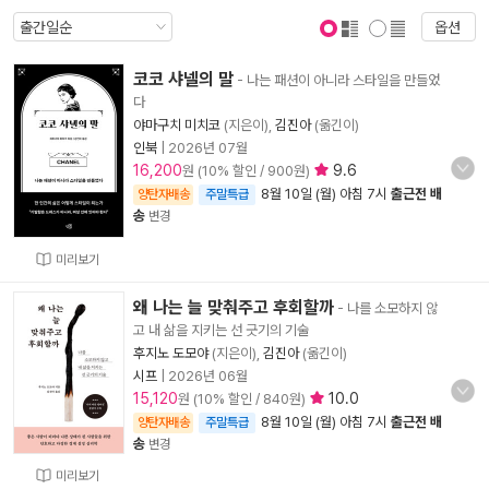
옵션
표지 보기
표지 안보기
코코 샤넬의 말
- 나는 패션이 아니라 스타일을 만들었
다
야마구치 미치코
(지은이),
김진아
(옮긴이)
인북
|
2026년 07월
16,200
9.6
원 (10% 할인 / 900원)
8월 10일 (월) 아침 7시
출근전 배
양탄자배송
주말특급
송
변경
미리보기
왜 나는 늘 맞춰주고 후회할까
- 나를 소모하지 않
고 내 삶을 지키는 선 긋기의 기술
후지노 도모야
(지은이),
김진아
(옮긴이)
시프
|
2026년 06월
15,120
10.0
원 (10% 할인 / 840원)
8월 10일 (월) 아침 7시
출근전 배
양탄자배송
주말특급
송
변경
미리보기