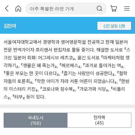
김진아
신간 알림 신청
서울여자대학교에서 경영학과 영어영문학을 전공하고 현재 일본어
전문 번역가이자 프리랜서 편집자로 활동 중이다. 해설한 도서로 『스
크린 일본어 회화: 어그레시브 레츠코』, 옮긴 도서로 『마케터처럼 생
각하기』, 『생물은 왜 죽는가』, 『헤르메스』, 『과거로 돌아가는 역』,
『좋은 부모는 한 끗이 다르다』, 『즐기는 사람만이 성공한다』, 『철학
자들의 토론회』, 『착한 아이가 자라 서툰 어른이 되었습니다』, 『한밤
의 미스터리 키친』, 『코로나와 잠수복』, 『가모가와 식당』, 『비틀리
스』, 『터부』 등이 있다.
전자책
국내도서
(45)
(156)