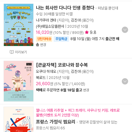
나는 회사만 다니다 인생 종쳤다
- 떠났을 뿐인데
수입 30배를 달성한 비결
나가쿠라 겐타
(지은이),
김진아
(옮긴이)
(주)태일소담출판사
|
2025년 10월
16,020
9.8
원 (10% 할인 / 890원)
8월 10일 (월) 아침 7시
출근전 배
양탄자배송
주말특급
송
변경
미리보기
[큰글자책] 코로나와 잠수복
오쿠다 히데오
(지은이),
김진아
(옮긴이)
북로드
|
2025년 10월
26,600
원 (5% 할인 / 1,400원)
택배
로 주문하면
8월 18일 출고
변경
웰니스 여름 리추얼 + 에그 트레이. 사우나 빗 키링. 레트로
물병(이벤트 도서 2만원 이상)
프랑스 가정식 찜요리
- 영양과 감칠맛이 살아 있는
프랑스식 찜요리 65