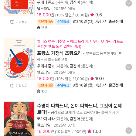
우에다 쥰코
(지은이),
김진아
(옮긴이)
윌스타일
|
2025년 08월
18,000
9.6
원 (10% 할인 / 1,000원)
8월 10일 (월) 아침 7시
출근전 배
양탄자배송
주말특급
미리보기
송
변경
웰니스 여름 리추얼 + 에그 트레이. 사우나 빗 키링. 레트로
물병(이벤트 도서 2만원 이상)
프랑스 가정식 조림요리
- 부드럽고 농후한 맛의 프
랑스식 조림요리 65
우에다 쥰코
(지은이),
김진아
(옮긴이)
윌스타일
|
2025년 08월
18,000
10.0
원 (10% 할인 / 1,000원)
8월 10일 (월) 아침 7시
출근전 배
양탄자배송
주말특급
미리보기
송
변경
수명이 다하느냐, 돈이 다하느냐, 그것이 문제
로다!
- 공감으로 고개가 절로 끄덕여지는 돌봄 에세이
코가지 사라
(지은이),
김진아
(옮긴이)
윌스타일
|
2025년 07월
16,200
10.0
원 (10% 할인 / 900원)