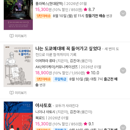
폴라북스(현대문학)
|
2026년 01월
15,300
8.7
원 (10% 할인 / 850원)
8월 10일 (월) 밤 11시
잠들기전 배송
양탄자배송
변경
미리보기
나는 도쿄예대에 꼭 들어가고 싶었다
- 세 번의 도
전으로 이룬 합격까지의 기록
이에하라 류타
(지은이),
김진아
(옮긴이)
AK(에이케이)커뮤니케이션즈
|
2026년 01월
18,900
10.0
원 (10% 할인 / 1,050원)
8월 10일 (월) 아침 7시
출근전 배
양탄자배송
주말특급
송
변경
미리보기
아사토호
- 모두가 사라진다
니이나 사토시
(지은이),
김진아
(옮긴이)
북로드
|
2026년 01월
15,300
9.1
원 (10% 할인 / 850원)