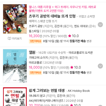
웰니스 여름 리추얼 + 에그 트레이. 사우나 빗 키링. 레트로
물병(이벤트 도서 2만원 이상)
츠무기 공방의 대바늘 뜨개 인형
- 귀엽고 소박한
매력의 스웨덴 인형 뜨기
츠무기 공방
(지은이),
김진아
(옮긴이),
엔도 아야꼬
(감수)
윌스타일
|
2026년 05월
16,200
10.0
원 (10% 할인 / 900원)
미리보기
8월 10일 (월) 밤 11시
잠들기전 배송
양탄자배송
변경
열원
- 162회 나오키상 수상작
-
마르코폴로의 도서관
가와고에 소이치
(지은이),
김진아
(옮긴이)
마르코폴로
|
2026년 05월
18,000
10.0
원 (10% 할인 / 1,000원)
8월 10일 (월) 밤 11시
잠들기전 배송
양탄자배송
변경
쉽게 그려보는 연필 데생
-
AK Hobby Book
야나토리 분고
(지은이),
김진아
(옮긴이)
AK(에이케이)커뮤니케이션즈
|
2026년 05월
20,700
10.0
원 (10% 할인 / 1,150원)