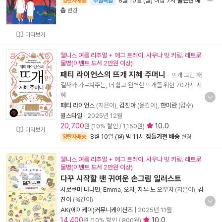
8월 10일 (월) 아침 7시
출근전 배
양탄자배송
주말특급
송
변경
미리보기
웰니스 여름 리추얼 + 에그 트레이. 사우나 빗 키링. 레트로
물병(이벤트 도서 2만원 이상)
패티 라이언스의 뜨개 지혜 주머니
- 뜨개 고민 해
결사가 가르쳐주는, 더 쉽고 완벽한 뜨개를 위한 70가지 지
혜
패티 라이언스
(지은이),
김진아
(옮긴이),
한미란
(감수)
윌스타일
|
2025년 12월
20,700
10.0
원 (10% 할인 / 1,150원)
미리보기
8월 10일 (월) 밤 11시
잠들기전 배송
양탄자배송
변경
웰니스 여름 리추얼 + 에그 트레이. 사우나 빗 키링. 레트로
물병(이벤트 도서 2만원 이상)
다꾸 시작할 땐 귀여운 손그림 일러스트
시로쿠마 나나민
,
Emma
,
오차
,
자부 노 오우치
(지은이),
김
진아
(옮긴이)
AK(에이케이)커뮤니케이션즈
|
2025년 11월
14,400
10.0
원 (10% 할인 / 800원)