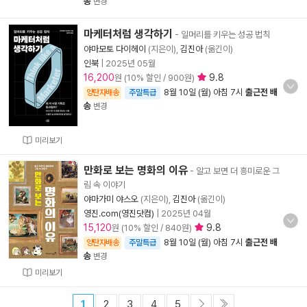
송
변경
마케터처럼 생각하기
- 일머리를 키우는 성공 법칙
야마모토 다이헤이
(지은이),
김진아
(옮긴이)
인북
|
2025년 05월
16,200
9.8
원 (10% 할인 / 900원)
8월 10일 (월) 아침 7시
출근전 배
양탄자배송
주말특급
송
변경
미리보기
만화로 보는 명화의 이유
- 알고 보면 더 흥미로운 그
림 속 이야기
야마가미 야스오
(지은이),
김진아
(옮긴이)
영진.com(영진닷컴)
|
2025년 04월
15,120
9.8
원 (10% 할인 / 840원)
8월 10일 (월) 아침 7시
출근전 배
양탄자배송
주말특급
송
변경
미리보기
1
2
3
4
5