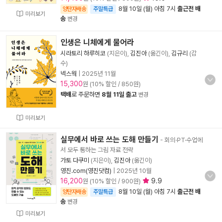
8월 10일 (월) 아침 7시
출근전 배
양탄자배송
주말특급
미리보기
송
변경
인생은 니체에게 물어라
시라토리 하루히코
(지은이),
김진아
(옮긴이),
김규리
(감
수)
넥스웍
|
2025년 11월
15,300
원 (10% 할인 / 850원)
택배
로 주문하면
8월 11일 출고
변경
미리보기
실무에서 바로 쓰는 도해 만들기
- 회의·PT·수업에
서 모두 통하는 그림 자료 전략
가토 다쿠미
(지은이),
김진아
(옮긴이)
영진.com(영진닷컴)
|
2025년 10월
16,200
9.9
원 (10% 할인 / 900원)
8월 10일 (월) 아침 7시
출근전 배
양탄자배송
주말특급
송
변경
미리보기