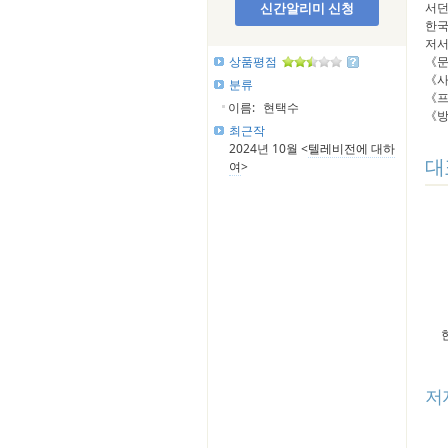
신간알리미 신청
서던
한국
저서
상품평점
《문
《사
분류
《프
이름:
현택수
《방
최근작
2024년 10월 <
텔레비전에 대하
대
여
>
저