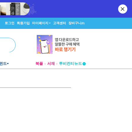
로그인
회원가입
마이페이지
고객센터
장바구니
(0)
펀드
북플
서재
투비컨티뉴드
창작플랫폼
투비컨티뉴드