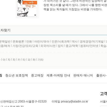
가 되어가는 것 같다. 그런데 비판적인 입장에서 글
장된 목소리를 낼 때가 있다. 그래서 나를 향한 비
책을 읽는 독자들의 거침없는 비판을 기대한다.
저자찾기
문학일반
l
문화평론
l
만화
l
어린이/유아
l
인문/사회과학
l
역사
l
경제경영/자기계발
l
실용/레저
l
가정/건강/요리/교육
l
외국어/사전
l
잡지
l
종교/역학
l
컴퓨터/인터넷
l
학습
사
l
아
l
자
l
차
l
카
l
타
l
파
l
하
l
기타
침
청소년 보호정책
중고매장
제휴·마케팅 안내
판매자 매니저
출판사·
고객
신판매업신고 2003-서울중구-01520
이메일 privacy@aladin.co.kr
서울시