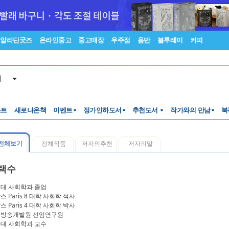
알라딘굿즈
온라인중고
중고매장
우주점
음반
블루레이
커피
서
스트
새로나온책
이벤트
정가인하도서
추천도서
작가와의 만남
북
전체보기
전체작품
저자의추천
저자의말
택수
대 사회학과 졸업
스 Paris 8 대학 사회학 석사
스 Paris 4 대학 사회학 박사
방송개발원 선임연구원
대 사회학과 교수