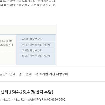
을 쓰다 보면 나도 모르게 자기 현시적이고 과
판의 목소리에 귀를 기울이고 반성하려 한다. 이
국내문학상수상자
과학/공학/
국내어린이문학상수상자
서/수험서
l
해외문학상수상자
해외어린이문학상수상자
공급사 안내
광고 안내
학교·기업·기관 대량구매
센터 1544-2514 (발신자 부담)
 마포구 백범로 71 숨도빌딩 7층
Fax 02-6926-2600