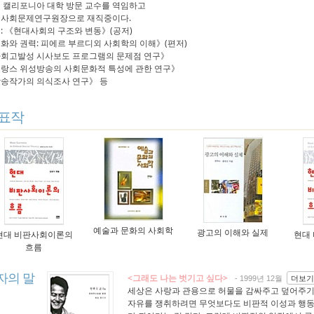
 캘리포니아 대학 방문 교수를 역임하고
사회문제연구원장으로 재직중이다.
: 《현대사회의 구조와 변동》(공저)
화와 권력: 피에르 부르디외 사회학의 이해》(편저)
회고발성 시사보도 프로그램의 문제점 연구》
랑스 위성방송의 사회문화적 특성에 관한 연구》
송작가의 의식조사 연구》 등
표작
예술과 문화의 사회학
광고의 이해와 실제
현대 비판사회이론의
현대
흐름
자의 말
<그래도 나는 벗기고 싶다>
더보기
- 1999년 12월
세상은 사랑과 관용으로 허물을 감싸주고 덮어주기
자유를 쟁취하려면 무엇보다도 비판적 이성과 행동