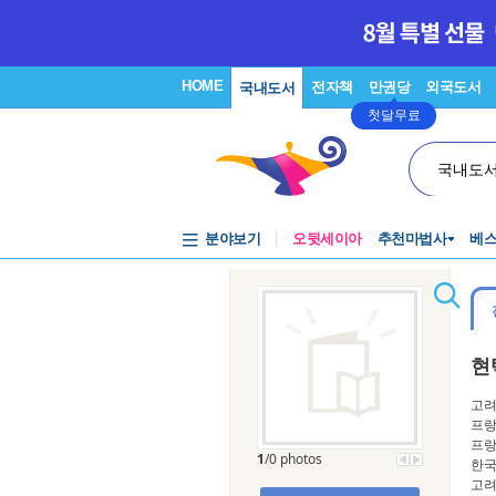
HOME
전자책
만권당
외국도서
국내도서
첫달무료
국내도
분야보기
오뒷세이아
추천마법사
베
현
고려
프랑
프랑
1
/0 photos
한국
고려