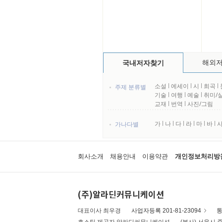
해외
국내저자찾기
소설
l
에세이
l
시
l
희곡
l
주제 분류별
기술
l
여행
l
예술
l
취미/
교재
l
번역
l
사진/그림
가
l
나
l
다
l
라
l
마
l
바
l
가나다별
회사소개
채용안내
이용약관
개인정보처리방
(주)알라딘커뮤니케이션
대표이사 최우경
사업자등록 201-81-23094
통