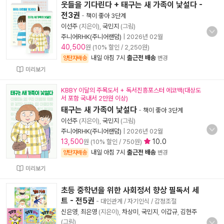
웃들을 기다린다 + 태구는 새 가족이 낯설다 -
전3권
-
책이 좋아 3단계
이선주
(지은이),
국민지
(그림)
주니어RHK(주니어랜덤)
|
2026년 02월
40,500
원 (10% 할인 / 2,250원)
내일 아침 7시
출근전 배송
양탄자배송
변경
미리보기
KBBY 이달의 주목도서 + 독서진흥포스터 에코백(대상도
서 포함 국내서 2만원 이상)
태구는 새 가족이 낯설다
-
책이 좋아 3단계
이선주
(지은이),
국민지
(그림)
주니어RHK(주니어랜덤)
|
2026년 02월
13,500
10.0
원 (10% 할인 / 750원)
내일 아침 7시
출근전 배송
양탄자배송
변경
미리보기
초등 중학년을 위한 사회정서 향상 필독서 세
트 - 전5권
- 대인관계 / 자기인식 / 감정조절
신은영
,
최은영
(지은이),
차상미
,
국민지
,
이갑규
,
김현주
(그림)