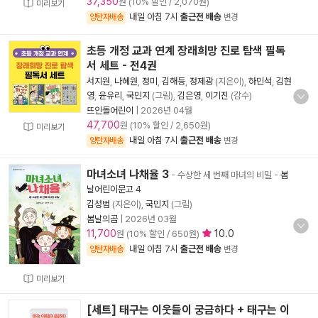
37,350
원 (10% 할인 / 2,070원)
미리보기
내일 아침 7시
출근전 배송
양탄자배송
변경
초등 개정 교과 연계 장래희망 진로 탐색 필독
서 세트 - 전4권
서지원
,
나혜원
,
정미
,
김해등
,
정제광
(지은이),
하민석
,
김현
영
,
윤유리
,
국민지
(그림),
김은영
,
이기진
(감수)
뜨인돌어린이
|
2026년 04월
47,700
원 (10% 할인 / 2,650원)
미리보기
내일 아침 7시
출근전 배송
양탄자배송
변경
마녀소녀 나채율 3
- 수상한 세 번째 마녀의 비밀
-
봄
날어린이문고 4
김성범
(지은이),
국민지
(그림)
봄날의곰
|
2026년 03월
11,700
10.0
원 (10% 할인 / 650원)
내일 아침 7시
출근전 배송
양탄자배송
변경
미리보기
[세트] 태구는 이웃들이 궁금하다 + 태구는 이