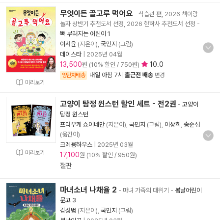
무엇이든 골고루 먹어요
- 식습관 편, 2026 책이랑
놀자 상반기 추천도서 선정, 2026 한학사 추천도서 선정
-
똑 부러지는 어린이 1
이서윤
(지은이),
국민지
(그림)
데이스타
|
2025년 04월
13,500
10.0
원 (10% 할인 / 750원)
내일 아침 7시
출근전 배송
양탄자배송
변경
미리보기
고양이 탐정 윈스턴 할인 세트 - 전2권
-
고양이
탐정 윈스턴
프라우케 쇼이네만
(지은이),
국민지
(그림),
이상희
,
송순섭
(옮긴이)
크레용하우스
|
2025년 03월
미리보기
17,100
원 (10% 할인 / 950원)
절판
마녀소녀 나채율 2
- 마녀 가족의 대위기
-
봄날어린이
문고 3
김성범
(지은이),
국민지
(그림)