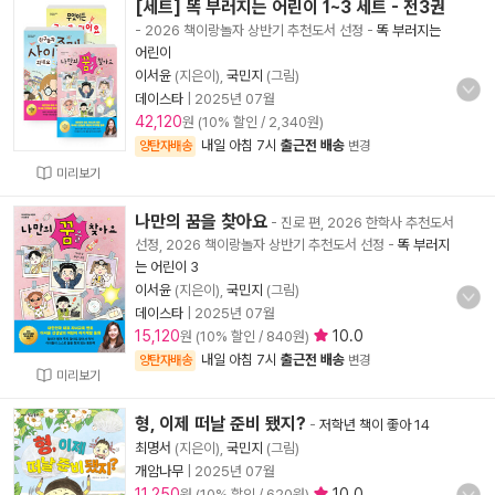
[세트] 똑 부러지는 어린이 1~3 세트 - 전3권
- 2026 책이랑놀자 상반기 추천도서 선정
-
똑 부러지는
어린이
이서윤
(지은이),
국민지
(그림)
데이스타
|
2025년 07월
42,120
원 (10% 할인 / 2,340원)
내일 아침 7시
출근전 배송
양탄자배송
변경
미리보기
나만의 꿈을 찾아요
- 진로 편, 2026 한학사 추천도서
선정, 2026 책이랑놀자 상반기 추천도서 선정
-
똑 부러지
는 어린이 3
이서윤
(지은이),
국민지
(그림)
데이스타
|
2025년 07월
15,120
10.0
원 (10% 할인 / 840원)
내일 아침 7시
출근전 배송
양탄자배송
변경
미리보기
형, 이제 떠날 준비 됐지?
-
저학년 책이 좋아 14
최명서
(지은이),
국민지
(그림)
개암나무
|
2025년 07월
11,250
10.0
원 (10% 할인 / 620원)