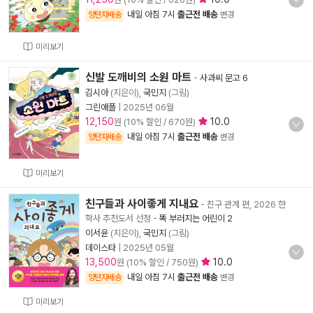
내일 아침 7시
출근전 배송
양탄자배송
변경
미리보기
신발 도깨비의 소원 마트
-
사과씨 문고 6
김시아
(지은이),
국민지
(그림)
그린애플
|
2025년 06월
12,150
10.0
원 (10% 할인 / 670원)
내일 아침 7시
출근전 배송
양탄자배송
변경
미리보기
친구들과 사이좋게 지내요
- 친구 관계 편, 2026 한
학사 추천도서 선정
-
똑 부러지는 어린이 2
이서윤
(지은이),
국민지
(그림)
데이스타
|
2025년 05월
13,500
10.0
원 (10% 할인 / 750원)
내일 아침 7시
출근전 배송
양탄자배송
변경
미리보기