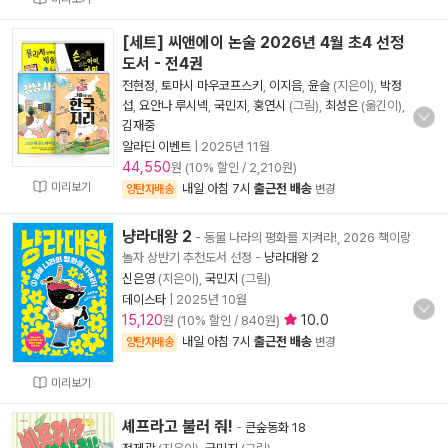
[세트] 씨앤에이 논술 2026년 4월 초4 선정
도서 - 전4권
전현정
,
토마시 마우코프스키
,
이지음
,
윤슬
(지은이),
박정
섭
,
요안나 루시넥
,
국민지
,
홍연시
(그림),
최성은
(옮긴이),
김재중
알라딘 이벤트
|
2025년 11월
44,550
원 (10% 할인 / 2,210원)
미리보기
내일 아침 7시
출근전 배송
양탄자배송
변경
냥라대왕 2
- 동물 나라의 평화를 지켜라!, 2026 책이랑
놀자 상반기 추천도서 선정
-
냥라대왕 2
신은영
(지은이),
국민지
(그림)
데이스타
|
2025년 10월
15,120
10.0
원 (10% 할인 / 840원)
내일 아침 7시
출근전 배송
양탄자배송
변경
미리보기
셰프라고 불러 줘!
-
큰숲동화 18