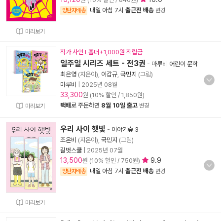
내일 아침 7시
출근전 배송
양탄자배송
변경
미리보기
작가 사인 L홀더+1,000원 적립금
일주일 시리즈 세트 - 전3권
-
마루비 어린이 문학
최은영
(지은이),
이갑규
,
국민지
(그림)
마루비
|
2025년 08월
33,300
원 (10% 할인 / 1,850원)
택배
로 주문하면
8월 10일 출고
변경
미리보기
우리 사이 햇빛
-
이야기숲 3
조은비
(지은이),
국민지
(그림)
길벗스쿨
|
2025년 07월
13,500
9.9
원 (10% 할인 / 750원)
내일 아침 7시
출근전 배송
양탄자배송
변경
미리보기