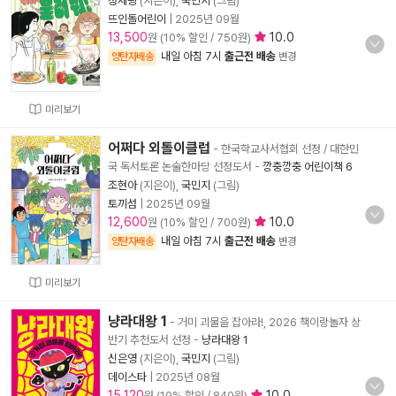
정제광
(지은이),
국민지
(그림)
뜨인돌어린이
|
2025년 09월
13,500
10.0
원 (10% 할인 / 750원)
내일 아침 7시
출근전 배송
양탄자배송
변경
미리보기
어쩌다 외톨이클럽
- 한국학교사서협회 선정 / 대한민
국 독서토론 논술한마당 선정도서
-
깡충깡충 어린이책 6
조현아
(지은이),
국민지
(그림)
토끼섬
|
2025년 09월
12,600
10.0
원 (10% 할인 / 700원)
내일 아침 7시
출근전 배송
양탄자배송
변경
미리보기
냥라대왕 1
- 거미 괴물을 잡아라!, 2026 책이랑놀자 상
반기 추천도서 선정
-
냥라대왕 1
신은영
(지은이),
국민지
(그림)
데이스타
|
2025년 08월
15,120
10.0
원 (10% 할인 / 840원)