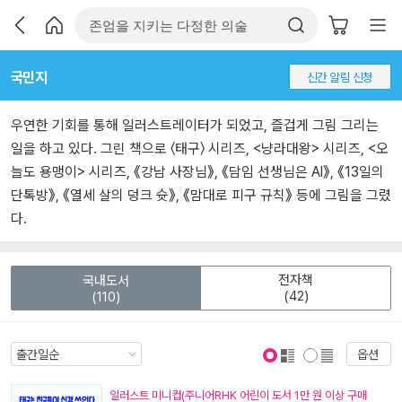
국민지
신간 알림 신청
우연한 기회를 통해 일러스트레이터가 되었고, 즐겁게 그림 그리는
일을 하고 있다. 그린 책으로 〈태구〉 시리즈, <냥라대왕> 시리즈, <오
늘도 용맹이> 시리즈, 《강남 사장님》, 《담임 선생님은 AI》, 《13일의
단톡방》, 《열세 살의 덩크 슛》, 《맘대로 피구 규칙》 등에 그림을 그렸
다.
전자책
국내도서
(42)
(110)
옵션
표지 보기
표지 안보기
일러스트 미니컵(주니어RHK 어린이 도서 1만 원 이상 구매