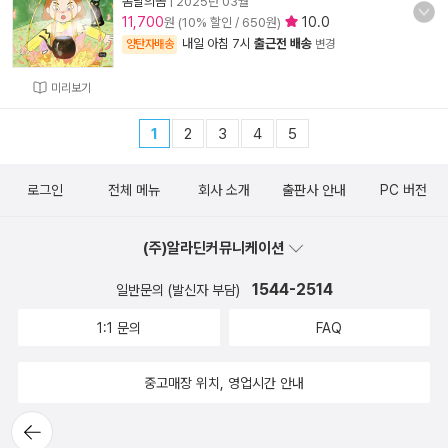
봄날의곰
|
2025년 03월
11,700
10.0
원 (10% 할인 / 650원)
내일 아침 7시
출근전 배송
양탄자배송
변경
미리보기
1
2
3
4
5
로그인
전체 메뉴
회사 소개
출판사 안내
PC 버전
(주)알라딘커뮤니케이션
1544-2514
일반문의 (발신자 부담)
1:1 문의
FAQ
중고매장 위치, 영업시간 안내
뒤로가
기