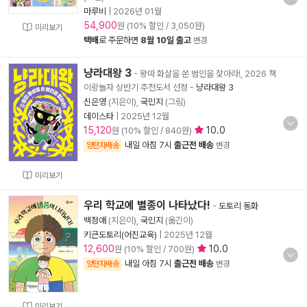
마루비
|
2026년 01월
54,900
원 (10% 할인 / 3,050원)
미리보기
택배
로 주문하면
8월 10일 출고
변경
냥라대왕 3
- 왕따 화살을 쏜 범인을 찾아라!, 2026 책
이랑놀자 상반기 추천도서 선정
-
냥라대왕 3
신은영
(지은이),
국민지
(그림)
데이스타
|
2025년 12월
15,120
10.0
원 (10% 할인 / 840원)
내일 아침 7시
출근전 배송
양탄자배송
변경
미리보기
우리 학교에 별종이 나타났다!
-
도토리 동화
백정애
(지은이),
국민지
(옮긴이)
키큰도토리(어진교육)
|
2025년 12월
12,600
10.0
원 (10% 할인 / 700원)
내일 아침 7시
출근전 배송
양탄자배송
변경
미리보기