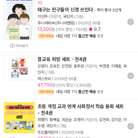
시)
태구는 친구들이 신경 쓰인다
-
책이 좋아 3단계
이선주
(지은이),
국민지
(그림)
주니어RHK(주니어랜덤)
|
2026년 06월
13,500
9.7
원 (10% 할인 / 750원)
내일 아침 7시
출근전 배송
양탄자배송
변경
미리보기
참교육 희망 세트 - 전4권
신원미
,
김유진
,
신전향
,
윤주성
(지은이),
박연경
,
이재호
,
국
민지
(그림)
머스트비
|
2026년 06월
47,700
원 (10% 할인 / 2,650원)
내일 아침 7시
출근전 배송
양탄자배송
변경
초등 개정 교과 연계 사회정서 학습 동화 세트
- 전4권
최형미
,
황복실
,
최은순
,
조영서
(지은이),
김언희
,
김미은
,
이
수영
,
국민지
(그림)
뜨인돌어린이
|
2026년 06월