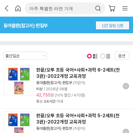
동아출판(참고서) 편집부
신간 알림 신청
옵션
표지 보기
표지 안보기
한끝/오투 초등 국어+사회+과학 6-2세트(전
3권)-2022개정 교육과정
동아출판(참고서) 편집부
(지은이)
비상
|
2026년 08월
42,750
원 (10% 할인 / 470원)
통상
24시간
이내
한끝/오투 초등 국어+사회+과학 5-2세트(전
3권)-2022개정 교육과정
동아출판(참고서) 편집부
(지은이)