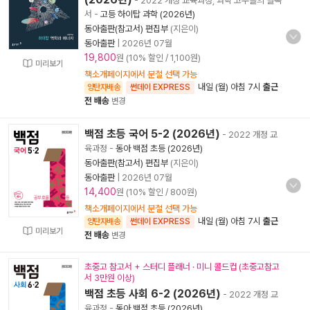
- 2022 개정 교육과정, 과학 고수들의 필독
서
-
고등 하이탑 과학 (2026년)
동아출판(참고서) 편집부
(지은이)
동아출판
|
2026년 07월
19,800
원 (10% 할인 / 1,100원)
미리보기
책소개페이지에서 분철 선택 가능
내일 (월) 아침 7시
출근
양탄자배송
썬데이 EXPRESS
전 배송
변경
백점 초등 국어 5-2 (2026년)
- 2022 개정 교
육과정
-
동아 백점 초등 (2026년)
동아출판(참고서) 편집부
(지은이)
동아출판
|
2026년 07월
14,400
원 (10% 할인 / 800원)
책소개페이지에서 분철 선택 가능
내일 (월) 아침 7시
출근
양탄자배송
썬데이 EXPRESS
미리보기
전 배송
변경
초중고 참고서 + 스터디 플래너 · 미니 콜드컵 (초중고참고
서 3만원 이상)
백점 초등 사회 6-2 (2026년)
- 2022 개정 교
육과정
-
동아 백점 초등 (2026년)