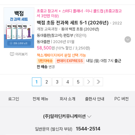
초중고 참고서 + 스터디 플래너 · 미니 콜드컵 (초중고참고
서 3만원 이상)
백점 초등 전과목 세트 5-1 (2026년)
- 2022
개정 교육과정
-
동아 백점 초등 (2026년)
동아출판(참고서) 편집부
(엮은이)
동아출판
|
2026년 01월
58,500
원 (10% 할인 / 3,250원)
미리보기
책소개페이지에서 분철 선택 가능
내일 (월) 아침 7시
출근
양탄자배송
썬데이 EXPRESS
전 배송
변경
1
2
3
4
5
로그인
전체 메뉴
회사 소개
출판사 안내
PC 버전
(주)알라딘커뮤니케이션
1544-2514
일반문의 (발신자 부담)