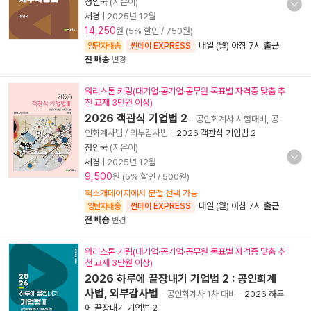
정인국
(지은이)
세경
|
2025년 12월
14,250
원 (5% 할인 / 750원)
내일 (월) 아침 7시
출근
양탄자배송
썬데이 EXPRESS
전 배송
변경
워리스톤 키링(대기업·공기업·공무원 목표별 자격증 맞춤 추
천 교재 3만원 이상)
2026 객관식 기업법 2
- 공인회계사 시험대비, 공
인회계사법 / 외부감사법
-
2026 객관식 기업법 2
정인국
(지은이)
세경
|
2025년 12월
9,500
원 (5% 할인 / 500원)
책소개페이지에서 분철 선택 가능
내일 (월) 아침 7시
출근
양탄자배송
썬데이 EXPRESS
전 배송
변경
워리스톤 키링(대기업·공기업·공무원 목표별 자격증 맞춤 추
천 교재 3만원 이상)
2026 하루에 끝장내기 기업법 2 : 공인회계
사법, 외부감사법
- 공인회계사 1차 대비
-
2026 하루
에 끝장내기 기업법 2