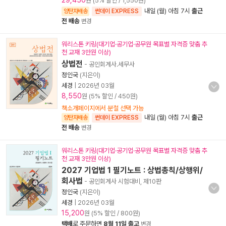
29,450
원 (5% 할인 / 1,550원)
내일 (월) 아침 7시
출근
양탄자배송
썬데이 EXPRESS
전 배송
변경
워리스톤 키링(대기업·공기업·공무원 목표별 자격증 맞춤 추
천 교재 3만원 이상)
상법전
- 공인회계사.세무사
정인국
(지은이)
세경
|
2026년 03월
8,550
원 (5% 할인 / 450원)
책소개페이지에서 분철 선택 가능
내일 (월) 아침 7시
출근
양탄자배송
썬데이 EXPRESS
전 배송
변경
워리스톤 키링(대기업·공기업·공무원 목표별 자격증 맞춤 추
천 교재 3만원 이상)
2027 기업법 1 필기노트 : 상법총칙/상행위/
회사법
- 공인회계사 시험대비, 제10판
정인국
(지은이)
세경
|
2026년 03월
15,200
원 (5% 할인 / 800원)
택배
로 주문하면
8월 11일 출고
변경