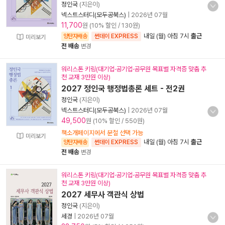
정인국
(지은이)
넥스트스터디(모두공북스)
|
2026년 07월
11,700
원 (10% 할인 / 130원)
내일 (월) 아침 7시
출근
양탄자배송
썬데이 EXPRESS
미리보기
전 배송
변경
워리스톤 키링(대기업·공기업·공무원 목표별 자격증 맞춤 추
천 교재 3만원 이상)
2027 정인국 행정법총론 세트 - 전2권
정인국
(지은이)
넥스트스터디(모두공북스)
|
2026년 07월
49,500
원 (10% 할인 / 550원)
책소개페이지에서 분철 선택 가능
미리보기
내일 (월) 아침 7시
출근
양탄자배송
썬데이 EXPRESS
전 배송
변경
워리스톤 키링(대기업·공기업·공무원 목표별 자격증 맞춤 추
천 교재 3만원 이상)
2027 세무사 객관식 상법
정인국
(지은이)
세경
|
2026년 07월