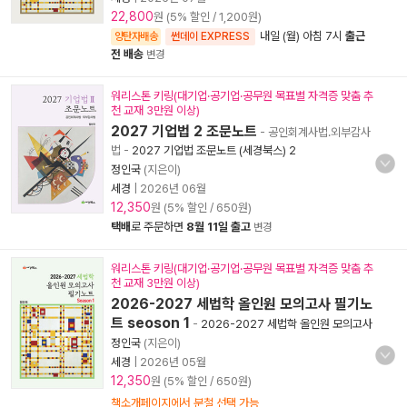
22,800
원 (5% 할인 / 1,200원)
내일 (월) 아침 7시
출근
양탄자배송
썬데이 EXPRESS
전 배송
변경
워리스톤 키링(대기업·공기업·공무원 목표별 자격증 맞춤 추
천 교재 3만원 이상)
2027 기업법 2 조문노트
- 공인회계사법.외부감사
법
-
2027 기업법 조문노트 (세경북스) 2
정인국
(지은이)
세경
|
2026년 06월
12,350
원 (5% 할인 / 650원)
택배
로 주문하면
8월 11일 출고
변경
워리스톤 키링(대기업·공기업·공무원 목표별 자격증 맞춤 추
천 교재 3만원 이상)
2026-2027 세법학 올인원 모의고사 필기노
트 seoson 1
-
2026-2027 세법학 올인원 모의고사
정인국
(지은이)
세경
|
2026년 05월
12,350
원 (5% 할인 / 650원)
책소개페이지에서 분철 선택 가능