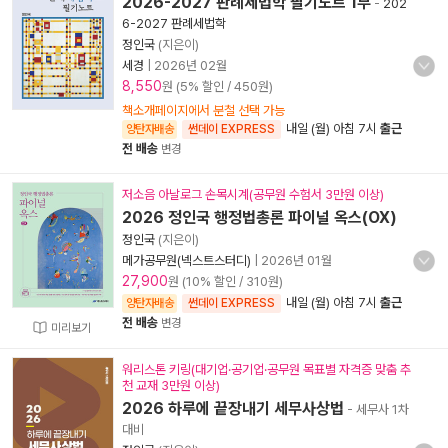
2026-2027 판례세법학 필기노트 1부
-
202
6-2027 판례세법학
정인국
(지은이)
세경
|
2026년 02월
8,550
원 (5% 할인 / 450원)
책소개페이지에서 분철 선택 가능
내일 (월) 아침 7시
출근
양탄자배송
썬데이 EXPRESS
전 배송
변경
저소음 아날로그 손목시계(공무원 수험서 3만원 이상)
2026 정인국 행정법총론 파이널 옥스(OX)
정인국
(지은이)
메가공무원(넥스트스터디)
|
2026년 01월
27,900
원 (10% 할인 / 310원)
내일 (월) 아침 7시
출근
양탄자배송
썬데이 EXPRESS
전 배송
변경
미리보기
워리스톤 키링(대기업·공기업·공무원 목표별 자격증 맞춤 추
천 교재 3만원 이상)
2026 하루에 끝장내기 세무사상법
- 세무사 1차
대비