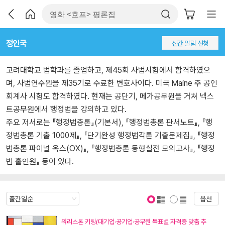
정인국
신간 알림 신청
고려대학교 법학과를 졸업하고, 제45회 사법시험에서 합격하였으
며, 사법연수원을 제35기로 수료한 변호사이다. 미국 Maine 주 공인
회계사 시험도 합격하였다. 현재는 공단기, 메가공무원을 거쳐 넥스
트공무원에서 행정법을 강의하고 있다.
주요 저서로는 『행정법총론』(기본서), 『행정법총론 판서노트』, 『행
정법총론 기출 1000제』, 『단기완성 행정법각론 기출문제집』, 『행정
법총론 파이널 옥스(OX)』, 『행정법총론 동형실전 모의고사』, 『행정
법 홀인원』 등이 있다.
옵션
표지 보기
표지 안보기
워리스톤 키링(대기업·공기업·공무원 목표별 자격증 맞춤 추