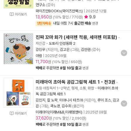
연구소
(감수)
와이즈만BOOKs(와이즈만북스)
|
2025년 12월
미리보기
13,950
9.9
원 (10% 할인 / 770원)
내일 아침 7시
출근전 배송
양탄자배송
변경
진짜 꼬마 화가 (세이펜 적용, 세이펜 미포함)
-
자신감
-
도토리 인성동화 2
강민우
(지은이),
김고은
(그림),
김만권
(감수)
아람
|
2025년 09월
11,700
원 (10% 할인 / 650원)
택배
로 주문하면
8월 10일 출고
변경
미래아이 초아독 공감그림책 세트 1 - 전3권
-
초등 아침독서 1~2학년, 형제, 소통, 화합
-
미래아이 초아
독 공감그림책 세트 1
김민지
,
칼 노락
,
미야니시 타츠야
(지은이),
루이 조스
,
김고
은
(그림),
곽노경
,
김수희
(옮긴이)
미래아이(미래M&B,미래엠앤비)
|
2025년 08월
미리보기
37,620
원 (10% 할인 / 2,090원)
택배
로 주문하면
8월 10일 출고
변경