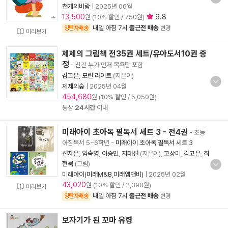
천개의바람
|
2025년 06월
13,500
9.8
원 (10% 할인 / 750원)
내일 아침 7시
출근전 배송
양탄자배송
변경
미리보기
제제의 그림책 전35권 세트/유아도서10권 증
정
- 신간 누가 먼저 목욕탕 포함
김고은
,
모린 라이트
(지은이)
제제의숲
|
2025년 04월
454,680
원 (10% 할인 / 5,050원)
통상
24시간
이내
미래아이 초아독 필독서 세트 3 - 전4권
- 초등
아침독서 5~6학년
-
미래아이 초아독 필독서 세트 3
선자은
,
임숙영
,
이승민
,
지태선
(지은이),
고상미
,
김고은
,
최
현묵
(그림)
미래아이(미래M&B,미래엠앤비)
|
2025년 02월
43,020
원 (10% 할인 / 2,390원)
미리보기
내일 아침 7시
출근전 배송
양탄자배송
변경
보자기가 된 꼬마 유령