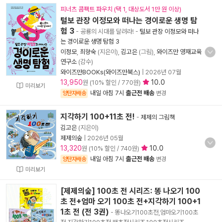
피너츠 콤팩트 파우치 (택 1, 대상도서 1만 원 이상)
털보 관장 이정모와 떠나는 경이로운 생명 탐
험 3
- 공룡의 시대를 달려라!
-
털보 관장 이정모와 떠나
는 경이로운 생명 탐험 3
이정모
,
최향숙
(지은이),
김고은
(그림),
와이즈만 영재교육
연구소
(감수)
와이즈만BOOKs(와이즈만북스)
|
2026년 07월
13,950
10.0
원 (10% 할인 / 770원)
미리보기
내일 아침 7시
출근전 배송
양탄자배송
변경
지각하기 100+11초 전!
-
제제의 그림책
김고은
(지은이)
제제의숲
|
2026년 05월
13,320
10.0
원 (10% 할인 / 740원)
내일 아침 7시
출근전 배송
양탄자배송
변경
미리보기
[제제의숲] 100초 전 시리즈: 똥 나오기 100
초 전+엄마 오기 100초 전+지각하기 100+1
1초 전 (전 3권)
- 똥나오기100초전,엄마오기100초