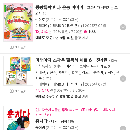
쿵쾅툭탁 힘과 운동 이야기
-
교과서가 쉬워지는 교
과서 12
김성호
(지은이),
김고은
(그림)
미래아이(미래M&B,미래엠앤비)
|
2025년 08월
13,050
10.0
원 (10% 할인 / 720원)
택배
로 주문하면
8월 10일 출고
변경
미리보기
미래아이 초아독 필독서 세트 6 - 전4권
- 초등
아침독서 5~6학년
-
미래아이 초아독 필독서 세트 6
지태선
,
김현주
,
홍승희
(지은이),
김고은
,
송수미
,
김상인
,
권
희주
(그림)
미래아이(미래M&B,미래엠앤비)
|
2025년 07월
45,540
원 (10% 할인 / 2,530원)
미리보기
택배
로 주문하면
8월 10일 출고
변경
런던자연사박물관 투명 북마크 3종 1세트(택 1, 대상도서 1
만 원 이상)
훔치다
-
바람그림책 165
윤여림
(지은이),
김고은
(그림)