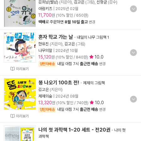
김희남(별남)
(지은이),
김고은
(그림),
신항균
(감수)
아람키즈
|
2025년 02월
11,700
원 (10% 할인 / 650원)
택배
로 주문하면
8월 10일 출고
변경
혼자 학교 가는 날
-
내일의 나무 그림책 1
한유진
(지은이),
김고은
(그림)
나무의말
|
2024년 10월
15,120
10.0
원 (10% 할인 / 840원)
내일 아침 7시
출근전 배송
양탄자배송
변경
미리보기
똥 나오기 100초 전!
-
제제의 그림책
김고은
(지은이)
제제의숲
|
2024년 08월
13,320
10.0
원 (10% 할인 / 740원)
내일 아침 7시
출근전 배송
양탄자배송
변경
미리보기
나의 첫 과학책 1~20 세트 - 전20권
-
나의 첫
과학책