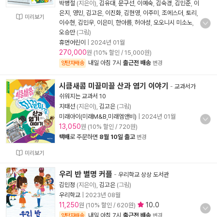
박병철
(지은이),
김유대
,
문구선
,
이예숙
,
김숙경
,
김민준
,
이
은지
,
영민
,
김고은
,
이진화
,
김현영
,
이주미
,
조에스더
,
토리
,
미리보기
이수현
,
김민우
,
이은미
,
한아름
,
허아성
,
오오니시 미소노
,
오승만
(그림)
휴먼어린이
|
2024년 01월
270,000
원 (10% 할인 / 15,000원)
내일 아침 7시
출근전 배송
양탄자배송
변경
시큼새콤 미끌미끌 산과 염기 이야기
-
교과서가
쉬워지는 교과서 10
지태선
(지은이),
김고은
(그림)
미래아이(미래M&B,미래엠앤비)
|
2024년 01월
13,050
원 (10% 할인 / 720원)
택배
로 주문하면
8월 10일 출고
변경
미리보기
우리 반 별명 커플
-
우리학교 상상 도서관
김민정
(지은이),
김고은
(그림)
우리학교
|
2023년 08월
11,250
10.0
원 (10% 할인 / 620원)
내일 아침 7시
출근전 배송
양탄자배송
변경