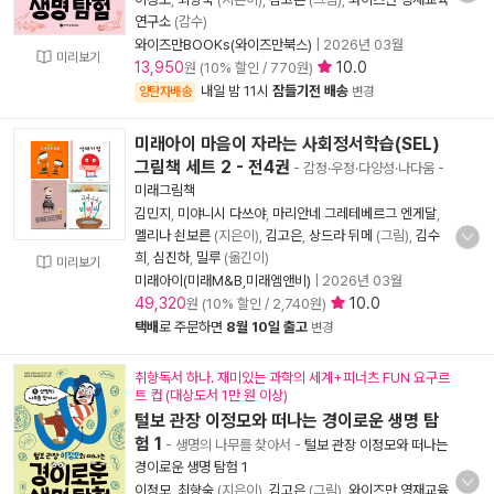
연구소
(감수)
와이즈만BOOKs(와이즈만북스)
|
2026년 03월
미리보기
13,950
10.0
원 (10% 할인 / 770원)
내일 밤 11시
잠들기전 배송
양탄자배송
변경
미래아이 마음이 자라는 사회정서학습(SEL)
그림책 세트 2 - 전4권
- 감정·우정·다양성·나다움
-
미래그림책
김민지
,
미야니시 다쓰야
,
마리안네 그레테베르그 엔게달
,
멜리나 쇤보른
(지은이),
김고은
,
상드라 뒤메
(그림),
김수
희
,
심진하
,
밀루
(옮긴이)
미리보기
미래아이(미래M&B,미래엠앤비)
|
2026년 03월
49,320
10.0
원 (10% 할인 / 2,740원)
택배
로 주문하면
8월 10일 출고
변경
취향독서 하나. 재미있는 과학의 세계+피너츠 FUN 요구르
트 컵 (대상도서 1만 원 이상)
털보 관장 이정모와 떠나는 경이로운 생명 탐
험 1
- 생명의 나무를 찾아서
-
털보 관장 이정모와 떠나는
경이로운 생명 탐험 1
이정모
,
최향숙
(지은이),
김고은
(그림),
와이즈만 영재교육