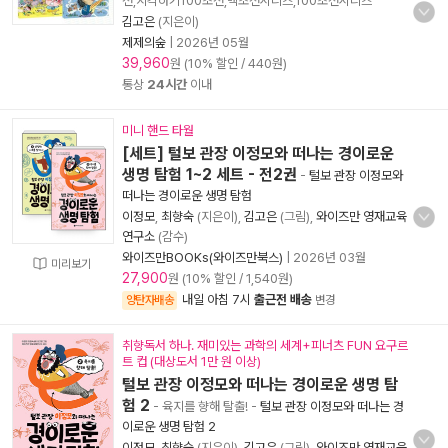
전,지각하기100초전,백초전시리즈,100초전시리즈
김고은
(지은이)
제제의숲
|
2026년 05월
39,960
원 (10% 할인 / 440원)
통상
24시간
이내
미니 핸드 타월
[세트] 털보 관장 이정모와 떠나는 경이로운
생명 탐험 1~2 세트 - 전2권
-
털보 관장 이정모와
떠나는 경이로운 생명 탐험
이정모
,
최향숙
(지은이),
김고은
(그림),
와이즈만 영재교육
연구소
(감수)
와이즈만BOOKs(와이즈만북스)
|
2026년 03월
미리보기
27,900
원 (10% 할인 / 1,540원)
내일 아침 7시
출근전 배송
양탄자배송
변경
취향독서 하나. 재미있는 과학의 세계+피너츠 FUN 요구르
트 컵 (대상도서 1만 원 이상)
털보 관장 이정모와 떠나는 경이로운 생명 탐
험 2
- 육지를 향해 탈출!
-
털보 관장 이정모와 떠나는 경
이로운 생명 탐험 2
이정모
,
최향숙
(지은이),
김고은
(그림),
와이즈만 영재교육