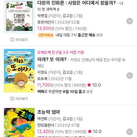
다윈의 진화론 : 사람은 어디에서 왔을까?
-
나
의 첫 과학책 8
박병철
(지은이),
김고은
(그림)
휴먼어린이
|
2023년 02월
13,500
원 (10% 할인 / 750원)
내일 아침 7시
출근전 배송
양탄자배송
변경
미리보기
오싹오싹 친구들 3구 키캡 키링
이랴? 또 이랴?
- 서정오 선생님의 배꼽 잡는 우리말 유
래담
서정오
(지은이),
김고은
(그림)
토토북
|
2022년 11월
11,700
10.0
원 (10% 할인 / 650원)
택배
로 주문하면
8월 10일 출고
변경
미리보기
초능력 엄마
백연화
(지은이),
김고은
(그림)
한림출판사
|
2022년 07월
12,420
10.0
원 (10% 할인 / 690원)