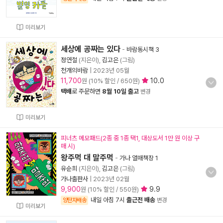
미리보기
세상에 공짜는 있다
-
바람동시책 3
정연철
(지은이),
김고은
(그림)
천개의바람
|
2023년 05월
11,700
10.0
원 (10% 할인 / 650원)
택배
로 주문하면
8월 10일 출고
변경
미리보기
피너츠 메모패드(2종 중 1종 택1, 대상도서 1만 원 이상 구
매 시)
왕주먹 대 말주먹
-
가나 열매책장 1
유순희
(지은이),
김고은
(그림)
가나출판사
|
2023년 02월
9,900
9.9
원 (10% 할인 / 550원)
내일 아침 7시
출근전 배송
양탄자배송
변경
미리보기