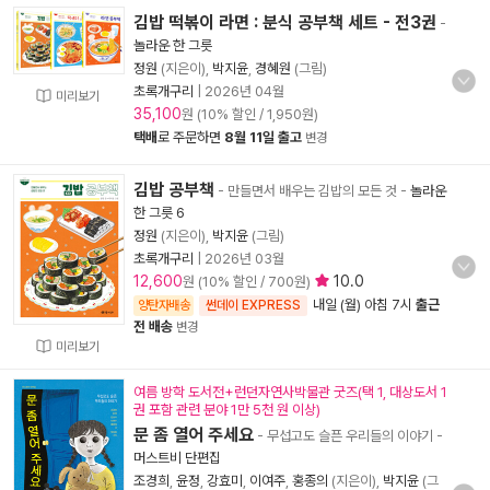
김밥 떡볶이 라면 : 분식 공부책 세트 - 전3권
-
놀라운 한 그릇
정원
(지은이),
박지윤
,
경혜원
(그림)
초록개구리
|
2026년 04월
미리보기
35,100
원 (10% 할인 / 1,950원)
택배
로 주문하면
8월 11일 출고
변경
김밥 공부책
- 만들면서 배우는 김밥의 모든 것
-
놀라운
한 그릇 6
정원
(지은이),
박지윤
(그림)
초록개구리
|
2026년 03월
12,600
10.0
원 (10% 할인 / 700원)
내일 (월) 아침 7시
출근
양탄자배송
썬데이 EXPRESS
전 배송
변경
미리보기
여름 방학 도서전+런던자연사박물관 굿즈(택 1, 대상도서 1
권 포함 관련 분야 1만 5천 원 이상)
문 좀 열어 주세요
- 무섭고도 슬픈 우리들의 이야기
-
머스트비 단편집
조경희
,
윤정
,
강효미
,
이여주
,
홍종의
(지은이),
박지윤
(그