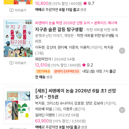
10,800
9.7
원 (10% 할인 / 600원)
택배
로 주문하면
8월 11일 출고
변경
미리보기
씨앤에이 논술 학원 2026년 선정 도서 + 본투리드 메시백
지구촌 슬픈 갈등 탐구생활
- 착한 사회를 위한 국제
분쟁과 난민 이야기, 개정판
-
착한 사회를 위한 탐구생활 시
리즈
이두현
,
김선아
,
권미혜
,
이준희
,
이용직
(지은이),
박지윤
(그림)
파란자전거
|
2024년 04월
미리보기
12,510
9.2
원 (10% 할인 / 690원)
내일 (월) 아침 7시
출근
양탄자배송
썬데이 EXPRESS
전 배송
변경
[세트] 씨앤에이 논술 2026년 6월 초1 선정
도서 - 전5권
박지윤
,
크리스틴 슈나이더
,
김효정
,
양양
,
김보라
(지은이),
에르베 피넬
(그림),
이정주
(옮긴이)
알라딘 이벤트
|
2023년 09월
63,900
원 (10% 할인 / 3,550원)
택배
로 주문하면
8월 10일 출고
변경