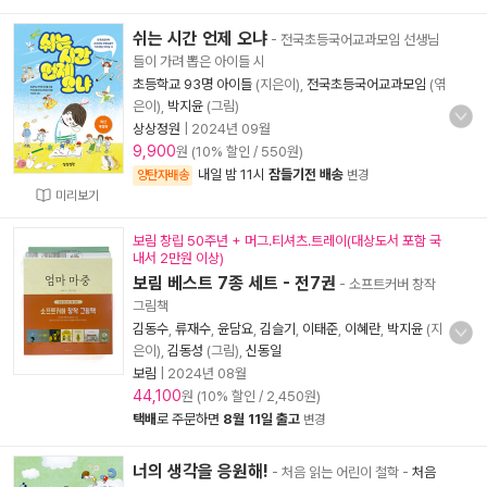
쉬는 시간 언제 오냐
- 전국초등국어교과모임 선생님
들이 가려 뽑은 아이들 시
초등학교 93명 아이들
(지은이),
전국초등국어교과모임
(엮
은이),
박지윤
(그림)
상상정원
|
2024년 09월
9,900
원 (10% 할인 / 550원)
내일 밤 11시
잠들기전 배송
양탄자배송
변경
미리보기
보림 창립 50주년 + 머그.티셔츠.트레이(대상도서 포함 국
내서 2만원 이상)
보림 베스트 7종 세트 - 전7권
- 소프트커버 창작
그림책
김동수
,
류재수
,
윤담요
,
김슬기
,
이태준
,
이혜란
,
박지윤
(지
은이),
김동성
(그림),
신동일
보림
|
2024년 08월
44,100
원 (10% 할인 / 2,450원)
택배
로 주문하면
8월 11일 출고
변경
너의 생각을 응원해!
- 처음 읽는 어린이 철학
-
처음