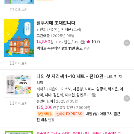
미리보기
딜쿠샤에 초대합니다.
강원희
(지은이),
박지윤
(그림)
그린애플
|
2025년 08월
14,850
10.0
원 (10% 할인 / 820원)
택배
로 주문하면
8월 11일 출고
변경
미리보기
나의 첫 지리책 1~10 세트 - 전10권
-
나의 첫 지
리책
최재희
(지은이),
미소노
,
시은경
,
시미씨
,
임광희
,
박지윤
,
이
장미
,
다나
,
김진희
,
이수현
,
김민우
(그림)
휴먼어린이
|
2025년 05월
미리보기
135,000
원 (10% 할인 / 7,500원)
내일 (월) 아침 7시
출근
양탄자배송
썬데이 EXPRESS
전 배송
변경
초중고 참고서 + 스터디 플래너 · 미니 콜드컵 (초중고참고