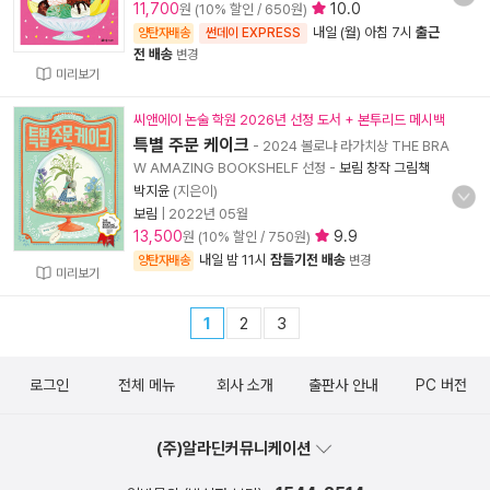
11,700
10.0
원 (10% 할인 / 650원)
내일 (월) 아침 7시
출근
양탄자배송
썬데이 EXPRESS
전 배송
변경
미리보기
씨앤에이 논술 학원 2026년 선정 도서 + 본투리드 메시백
특별 주문 케이크
- 2024 볼로냐 라가치상 THE BRA
W AMAZING BOOKSHELF 선정
-
보림 창작 그림책
박지윤
(지은이)
보림
|
2022년 05월
13,500
9.9
원 (10% 할인 / 750원)
내일 밤 11시
잠들기전 배송
양탄자배송
변경
미리보기
1
2
3
로그인
전체 메뉴
회사 소개
출판사 안내
PC 버전
(주)알라딘커뮤니케이션