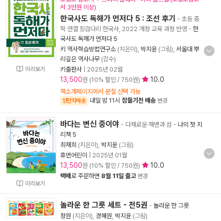
서 3만원 이상)
한국사도 독해가 먼저다 5 : 조선 후기
- 초등 중
학 연결 징검다리 한국사, 2022 개정 교육 과정 반영
-
한
국사도 독해가 먼저다 5
키 역사학습방법연구소
(지은이),
박지윤
(그림),
서울대 뿌
리깊은 역사나무
(감수)
미리보기
키출판사
|
2025년 02월
13,500
10.0
원 (10% 할인 / 750원)
책소개페이지에서 분철 선택 가능
내일 밤 11시
잠들기전 배송
양탄자배송
변경
바다는 변신 중이야
- 다채로운 해변과 섬
-
나의 첫 지
리책 5
최재희
(지은이),
박지윤
(그림)
휴먼어린이
|
2025년 01월
13,500
10.0
원 (10% 할인 / 750원)
택배
로 주문하면
8월 11일 출고
변경
미리보기
놀라운 한 그릇 세트 - 전5권
-
놀라운 한 그릇
정원
(지은이),
경혜원
,
박지윤
(그림)