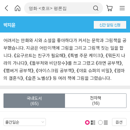
박지윤
신간 알림 신청
어려서는 만화와 시와 소설을 좋아하다가 커서는 문학과 그림책을 공
부했습니다. 지금은 어린이책에 그림을 그리고 그림책 짓는 일을 합
니다. 《요구르트는 친구가 필요해》, 《특별 주문 케이크》, 《뭐든지 나
라의 가나다》, 《돌부처와 비단장수》를 쓰고 그렸고 《라면 공부책》,
《햄버거 공부책》, 《아이스크림 공부책》, 《야호 슈퍼의 비밀》, 《엄마
의 결혼식》, 《슬픈 노벨상》 등 여러 책에 그림을 그렸습니다.
전자책
국내도서
(16)
(65)
옵션
표지 보기
표지 안보기