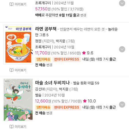
초록개구리
|
2024년 11월
미리보기
57,150
원 (10% 할인 / 3,170원)
택배
로 주문하면
8월 11일 출고
변경
라면 공부책
- 만들면서 배우는 라면의 모든 것
-
놀라운
한 그릇 5
정원
(지은이),
박지윤
(그림)
초록개구리
|
2024년 10월
11,700
9.6
원 (10% 할인 / 650원)
내일 (월) 아침 7시
출근
양탄자배송
썬데이 EXPRESS
전 배송
변경
미리보기
마술 소녀 두비치나
-
별숲 동화 마을 59
김선아
(지은이),
박지윤
(그림)
별숲
|
2024년 10월
12,600
10.0
원 (10% 할인 / 700원)
내일 (월) 아침 7시
출근
양탄자배송
썬데이 EXPRESS
전 배송
변경
미리보기