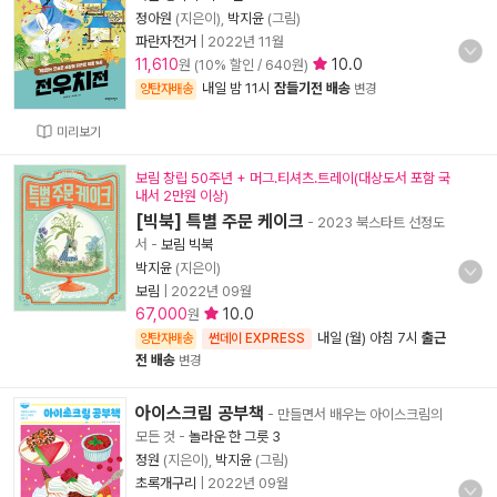
정아원
(지은이),
박지윤
(그림)
파란자전거
|
2022년 11월
11,610
10.0
원 (10% 할인 / 640원)
내일 밤 11시
잠들기전 배송
양탄자배송
변경
미리보기
보림 창립 50주년 + 머그.티셔츠.트레이(대상도서 포함 국
내서 2만원 이상)
[빅북] 특별 주문 케이크
- 2023 북스타트 선정도
서
-
보림 빅북
박지윤
(지은이)
보림
|
2022년 09월
67,000
10.0
원
내일 (월) 아침 7시
출근
양탄자배송
썬데이 EXPRESS
전 배송
변경
아이스크림 공부책
- 만들면서 배우는 아이스크림의
모든 것
-
놀라운 한 그릇 3
정원
(지은이),
박지윤
(그림)
초록개구리
|
2022년 09월