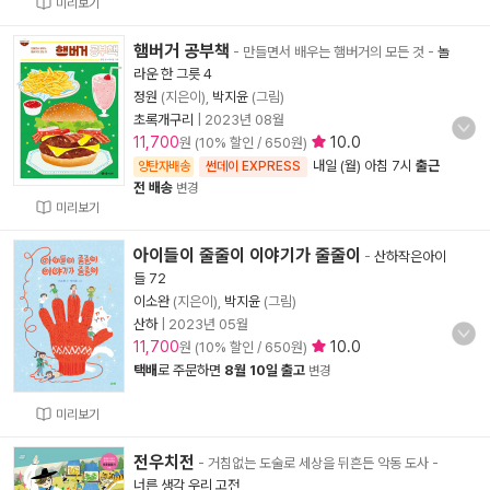
미리보기
햄버거 공부책
- 만들면서 배우는 햄버거의 모든 것
-
놀
라운 한 그릇 4
정원
(지은이),
박지윤
(그림)
초록개구리
|
2023년 08월
11,700
10.0
원 (10% 할인 / 650원)
내일 (월) 아침 7시
출근
양탄자배송
썬데이 EXPRESS
전 배송
변경
미리보기
아이들이 줄줄이 이야기가 줄줄이
-
산하작은아이
들 72
이소완
(지은이),
박지윤
(그림)
산하
|
2023년 05월
11,700
10.0
원 (10% 할인 / 650원)
택배
로 주문하면
8월 10일 출고
변경
미리보기
전우치전
- 거침없는 도술로 세상을 뒤흔든 악동 도사
-
너른 생각 우리 고전