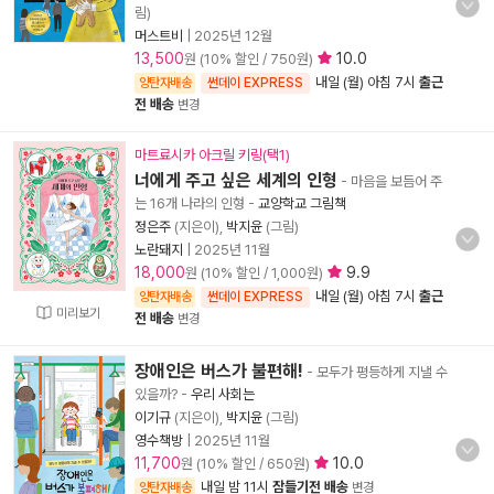
림)
머스트비
|
2025년 12월
13,500
10.0
원 (10% 할인 / 750원)
내일 (월) 아침 7시
출근
양탄자배송
썬데이 EXPRESS
전 배송
변경
마트료시카 아크릴 키링(택1)
너에게 주고 싶은 세계의 인형
- 마음을 보듬어 주
는 16개 나라의 인형
-
교양학교 그림책
정은주
(지은이),
박지윤
(그림)
노란돼지
|
2025년 11월
18,000
9.9
원 (10% 할인 / 1,000원)
내일 (월) 아침 7시
출근
양탄자배송
썬데이 EXPRESS
미리보기
전 배송
변경
장애인은 버스가 불편해!
- 모두가 평등하게 지낼 수
있을까?
-
우리 사회는
이기규
(지은이),
박지윤
(그림)
영수책방
|
2025년 11월
11,700
10.0
원 (10% 할인 / 650원)
내일 밤 11시
잠들기전 배송
양탄자배송
변경