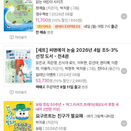
읽는 어린이 시리즈
정예슬
(지은이),
박지윤
(그림)
영수책방
|
2024년 08월
11,700
원 (10% 할인 / 650원)
내일 (월) 아침 7시
출근
양탄자배송
썬데이 EXPRESS
전 배송
변경
미리보기
[세트] 씨앤에이 논술 2026년 4월 초5-3%
선정 도서 - 전4권
심진규
,
최은영
,
신시아 로드
,
이두현
,
김선아
,
권미혜
,
이준
희
,
이용직
(지은이),
박현주
,
박지윤
(그림),
천미나
(옮긴이)
알라딘 이벤트
|
2024년 06월
53,730
원 (10% 할인 / 2,980원)
택배
로 주문하면
8월 11일 출고
변경
미리보기
보림 창립 50주년 + 머그.티셔츠.트레이(대상도서 포함 국
내서 2만원 이상)
요구르트는 친구가 필요해
-
아기 그림책 나비잠
박지윤
(지은이)
보림
|
2024년 05월