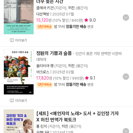
너무 늦은 시간
클레어 키건
(지은이),
허진
(옮긴이)
다산책방
|
2025년 07월
15,120
9.0
원 (10% 할인 / 840원)
밤 11시
잠들기전 배송
양탄자배송
변경
미리보기
정원의 기쁨과 슬픔
- 인간이 꿈꾼 가장 완벽한 낙원에
대하여
올리비아 랭
(지은이),
허진
(옮긴이)
어크로스
|
2025년 02월
17,820
9.1
원 (10% 할인 / 990원)
밤 11시
잠들기전 배송
양탄자배송
변경
미리보기
[세트] <예언자의 노래> 도서 + 김인정 기자
X 허진 번역가 북토크
폴 린치
(지은이),
허진
(옮긴이)
은행나무
|
2024년 12월