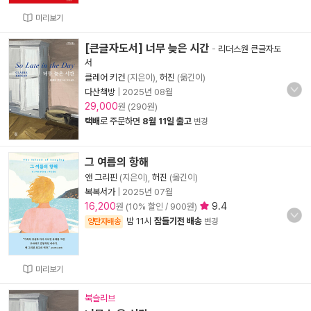
미리보기
[큰글자도서] 너무 늦은 시간
-
리더스원 큰글자도
서
클레어 키건
(지은이),
허진
(옮긴이)
다산책방
|
2025년 08월
29,000
원 (290원)
택배
로 주문하면
8월 11일 출고
변경
그 여름의 항해
앤 그리핀
(지은이),
허진
(옮긴이)
복복서가
|
2025년 07월
16,200
9.4
원 (10% 할인 / 900원)
밤 11시
잠들기전 배송
양탄자배송
변경
미리보기
북슬리브