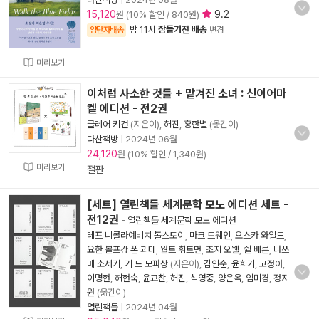
15,120
9.2
원 (10% 할인 / 840원)
밤 11시
잠들기전 배송
양탄자배송
변경
미리보기
이처럼 사소한 것들 + 맡겨진 소녀 : 신이어마
켙 에디션 - 전2권
클레어 키건
(지은이),
허진
,
홍한별
(옮긴이)
다산책방
|
2024년 06월
24,120
원 (10% 할인 / 1,340원)
미리보기
절판
[세트] 열린책들 세계문학 모노 에디션 세트 -
전12권
-
열린책들 세계문학 모노 에디션
레프 니콜라예비치 톨스토이
,
마크 트웨인
,
오스카 와일드
,
요한 볼프강 폰 괴테
,
월트 휘트먼
,
조지 오웰
,
쥘 베른
,
나쓰
메 소세키
,
기 드 모파상
(지은이),
김인순
,
윤희기
,
고정아
,
이명현
,
허현숙
,
윤교찬
,
허진
,
석영중
,
양윤옥
,
임미경
,
정지
원
(옮긴이)
열린책들
|
2024년 04월