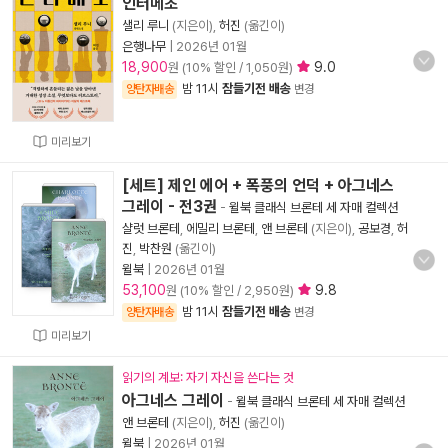
인터메초
샐리 루니
(지은이),
허진
(옮긴이)
은행나무
|
2026년 01월
18,900
9.0
원 (10% 할인 / 1,050원)
밤 11시
잠들기전 배송
양탄자배송
변경
미리보기
[세트] 제인 에어 + 폭풍의 언덕 + 아그네스
그레이 - 전3권
-
윌북 클래식 브론테 세 자매 컬렉션
샬럿 브론테
,
에밀리 브론테
,
앤 브론테
(지은이),
공보경
,
허
진
,
박찬원
(옮긴이)
윌북
|
2026년 01월
53,100
9.8
원 (10% 할인 / 2,950원)
밤 11시
잠들기전 배송
양탄자배송
변경
미리보기
읽기의 계보: 자기 자신을 쓴다는 것
아그네스 그레이
-
윌북 클래식 브론테 세 자매 컬렉션
앤 브론테
(지은이),
허진
(옮긴이)
윌북
|
2026년 01월