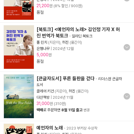
21,200
원 (8% 할인 / 900원)
품절
[북토크] <예언자의 노래> 김인정 기자 X 허
진 번역가 북토크
-
알라딘 북토크
폴 린치
(지은이),
허진
(옮긴이)
은행나무
|
2024년 12월
5,000
원
품절
[큰글자도서] 푸른 들판을 걷다
-
리더스원 큰글자
도서
클레어 키건
(지은이),
허진
(옮긴이)
다산책방
|
2024년 11월
31,000
원 (310원)
택배
로 주문하면
8월 11일 출고
변경
예언자의 노래
- 2023 부커상 수상작