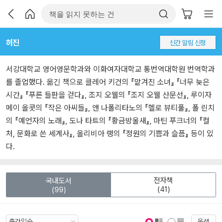
허진
신간 알림 신청
서강대학교 영어영문학과와 이화여자대학교 통번역대학원 번역학과
를 졸업했다. 옮긴 책으로 클레어 키건의 『맡겨진 소녀』 『너무 늦은
시간』 『푸른 들판을 걷다』, 조지 오웰의 『조지 오웰 산문선』, 루이자
메이 올콧의 『작은 아씨들』, 앤 나폴리타노의 『헬로 뷰티풀』, 폴 린치
의 『예언자의 노래』, 도나 타트의 『황금방울새』, 마틴 푸크너의 『컬
처, 문화로 쓴 세계사』, 올리비아 랭의 『정원의 기쁨과 슬픔』 등이 있
다.
전자책
국내도서
(41)
(99)
옵션