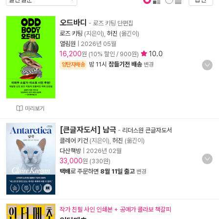
표지 보기
표지 안보기
오드바디
- 로즈 키팅 단편집
로즈 키팅
(지은이),
허진
(옮긴이)
열림원
|
2026년 05월
16,200
10.0
원 (10% 할인 / 900원)
밤 11시
잠들기전 배송
양탄자배송
변경
미리보기
[큰글자도서] 남극
-
리더스원 큰글자도서
클레어 키건
(지은이),
허진
(옮긴이)
다산책방
|
2026년 02월
33,000
원 (330원)
택배
로 주문하면
8월 11일 출고
변경
작가 친필 사인 인쇄본 + 공예가 콜라보 책갈피