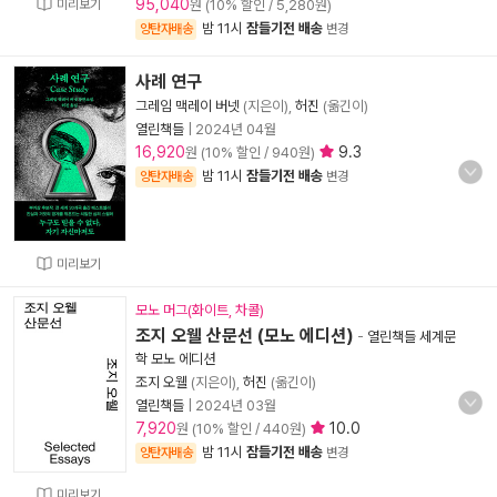
95,040
미리보기
원 (10% 할인 / 5,280원)
밤 11시
잠들기전 배송
양탄자배송
변경
사례 연구
그레임 맥레이 버넷
(지은이),
허진
(옮긴이)
열린책들
|
2024년 04월
16,920
9.3
원 (10% 할인 / 940원)
밤 11시
잠들기전 배송
양탄자배송
변경
미리보기
모노 머그(화이트, 차콜)
조지 오웰 산문선 (모노 에디션)
-
열린책들 세계문
학 모노 에디션
조지 오웰
(지은이),
허진
(옮긴이)
열린책들
|
2024년 03월
7,920
10.0
원 (10% 할인 / 440원)
밤 11시
잠들기전 배송
양탄자배송
변경
미리보기