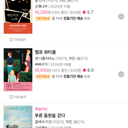
폴 린치
(지은이),
허진
(옮긴이)
은행나무
|
2024년 11월
16,200
9.7
원 (10% 할인 / 900원)
밤 11시
잠들기전 배송
양탄자배송
변경
미리보기
헬로 뷰티풀
앤 나폴리타노
(지은이),
허진
(옮긴이)
복복서가
|
2024년 08월
16,650
8.9
원 (10% 할인 / 920원)
밤 11시
잠들기전 배송
양탄자배송
변경
미리보기
북슬리브
푸른 들판을 걷다
클레어 키건
(지은이),
허진
(옮긴이)
다산책방
|
2024년 08월