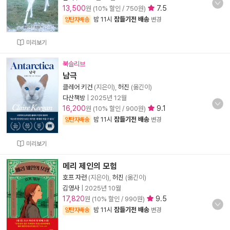
13,500
7.5
원 (10% 할인 / 750원)
밤 11시
잠들기전 배송
양탄자배송
변경
미리보기
북슬리브
남극
클레어 키건
(지은이),
허진
(옮긴이)
다산책방
|
2025년 12월
16,200
9.1
원 (10% 할인 / 900원)
밤 11시
잠들기전 배송
양탄자배송
변경
미리보기
메리 제인의 모험
호프 자런
(지은이),
허진
(옮긴이)
김영사
|
2025년 10월
17,820
9.5
원 (10% 할인 / 990원)
밤 11시
잠들기전 배송
양탄자배송
변경