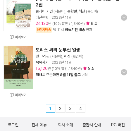
2권
클레어 키건
(지은이),
홍한별
,
허진
(옮긴이)
다산책방
|
2023년 11월
24,120
8.0
원 (10% 할인 / 1,340원)
밤 11시
잠들기전 배송
양탄자배송
변경
미리보기
모리스 씨의 눈부신 일생
앤 그리핀
(지은이),
허진
(옮긴이)
복복서가
|
2023년 11월
15,120
9.5
원 (10% 할인 / 840원)
택배
로 주문하면
8월 11일 출고
변경
미리보기
1
2
3
4
로그인
전체 메뉴
회사 소개
출판사 안내
PC 버전