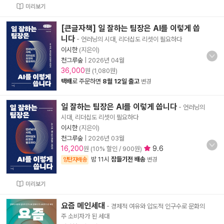
미리보기
[큰글자책] 일 잘하는 팀장은 AI를 이렇게 씁
니다
- 언러닝의 시대, 리더십도 리셋이 필요하다
이시한
(지은이)
천그루숲
|
2026년 04월
36,000
원 (1,080원)
택배
로 주문하면
8월 12일 출고
변경
일 잘하는 팀장은 AI를 이렇게 씁니다
- 언러닝의
시대, 리더십도 리셋이 필요하다
이시한
(지은이)
천그루숲
|
2026년 03월
16,200
9.6
원 (10% 할인 / 900원)
밤 11시
잠들기전 배송
양탄자배송
변경
미리보기
요즘 메인세대
- 경제적 여유와 압도적 인구수로 문화의
주 소비자가 된 세대