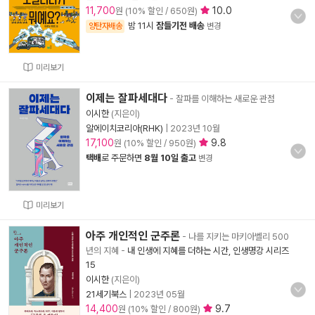
11,700
10.0
원 (10% 할인 / 650원)
밤 11시
잠들기전 배송
양탄자배송
변경
미리보기
이제는 잘파세대다
- 잘파를 이해하는 새로운 관점
이시한
(지은이)
알에이치코리아(RHK)
|
2023년 10월
17,100
9.8
원 (10% 할인 / 950원)
택배
로 주문하면
8월 10일 출고
변경
미리보기
아주 개인적인 군주론
- 나를 지키는 마키아벨리 500
년의 지혜
-
내 인생에 지혜를 더하는 시간, 인생명강 시리즈
15
이시한
(지은이)
21세기북스
|
2023년 05월
14,400
9.7
원 (10% 할인 / 800원)