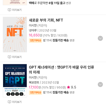
택배
로 주문하면
8월 11일 출고
변경
미리보기
새로운 부의 기회, NFT
이시한
(지은이)
넷마루
|
2023년 03월
16,650
원 (10% 할인 / 920원)
밤 11시
잠들기전 배송
양탄자배송
변경
미리보기
GPT 제너레이션 : 챗GPT가 바꿀 우리 인류
의 미래
이시한
(지은이)
북모먼트
|
2023년 02월
17,100
9.5
원 (10% 할인 / 950원)
밤 11시
잠들기전 배송
양탄자배송
변경
미리보기