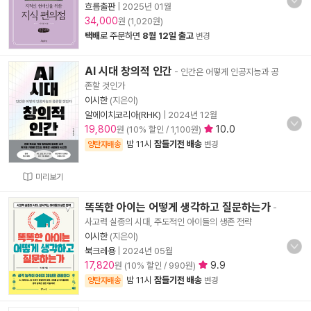
흐름출판
|
2025년 01월
34,000
원 (1,020원)
택배
로 주문하면
8월 12일 출고
변경
AI 시대 창의적 인간
- 인간은 어떻게 인공지능과 공
존할 것인가
이시한
(지은이)
알에이치코리아(RHK)
|
2024년 12월
19,800
10.0
원 (10% 할인 / 1,100원)
밤 11시
잠들기전 배송
양탄자배송
변경
미리보기
똑똑한 아이는 어떻게 생각하고 질문하는가
-
사고력 실종의 시대, 주도적인 아이들의 생존 전략
이시한
(지은이)
북크레용
|
2024년 05월
17,820
9.9
원 (10% 할인 / 990원)
밤 11시
잠들기전 배송
양탄자배송
변경