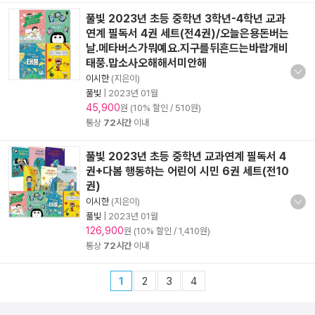
풀빛 2023년 초등 중학년 3학년-4학년 교과
연계 필독서 4권 세트(전4권)/오늘은용돈버는
날.메타버스가뭐예요.지구를뒤흔드는바람개비
태풍.맙소사오해해서미안해
이시한
(지은이)
풀빛
|
2023년 01월
45,900
원 (10% 할인 / 510원)
통상
72시간
이내
풀빛 2023년 초등 중학년 교과연계 필독서 4
권+다봄 행동하는 어린이 시민 6권 세트(전10
권)
이시한
(지은이)
풀빛
|
2023년 01월
126,900
원 (10% 할인 / 1,410원)
통상
72시간
이내
1
2
3
4