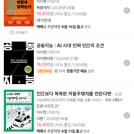
이시한
(지은이)
북플레저
|
2026년 08월
19,800
원 (10% 할인 / 1,100원)
예약판매
택배
로 주문하면
8월 19일 출고
변경
미리보기
공동지능 : AI 시대 진짜 인간의 조건
이시한
(지은이)
지식편의점
|
2026년 07월
18,000
원 (10% 할인 / 1,000원)
밤 11시
잠들기전 배송
양탄자배송
변경
인간보다 똑똑한 자율주행차를 만든다면
- 인공
지능부터 GPS까지 미래를 바꿀 교통 이야기
-
지식 더하기
진로 시리즈 21
이시한
(지은이)
다른
|
2026년 06월
14,400
원 (10% 할인 / 800원)
택배
로 주문하면
8월 11일 출고
변경