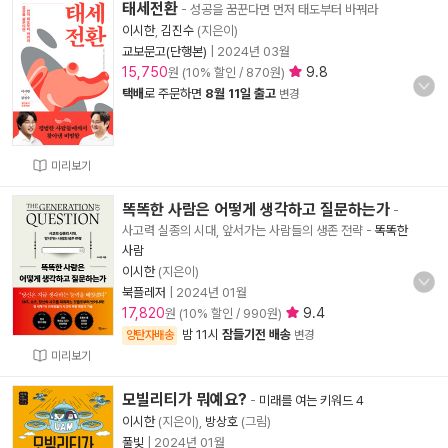
태세전환
- 성공을 꿈꾼다면 먼저 태도부터 바꿔라
이시한
,
김진수
(지은이)
교보문고(단행본)
|
2024년 03월
15,750
9.8
원 (10% 할인 / 870원)
택배
로 주문하면
8월 11일 출고
변경
미리보기
똑똑한 사람은 어떻게 생각하고 질문하는가
-
사고력 실종의 시대, 앞서가는 사람들의 생존 전략
-
똑똑한
사람
이시한
(지은이)
북플레저
|
2024년 01월
17,820
9.4
원 (10% 할인 / 990원)
밤 11시
잠들기전 배송
양탄자배송
변경
미리보기
모빌리티가 뭐예요?
-
미래를 여는 키워드 4
이시한
(지은이),
방상호
(그림)
풀빛
|
2024년 01월