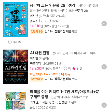
생각이 크는 인문학 28 : 생각
- 사람이 생각하지
않는다면 어떻게 될까?
-
생각이 크는 인문학 28
이시한
(지은이),
이진아
(그림)
을파소
|
2026년 02월
14,310
원 (10% 할인 / 790원)
밤 11시
잠들기전 배송
양탄자배송
변경
미리보기
AI 패권 전쟁
- 챗GPT 딥시크의 미래와 AI 그 이후
이시한
(지은이)
북플레저
|
2025년 03월
19,800
9.6
원 (10% 할인 / 1,100원)
책소개페이지에서 분철 선택 가능
밤 11시
잠들기전 배송
양탄자배송
변경
미래를 여는 키워드 1~7권 세트/아동도서+문
구세트 증정
- 신간 빅 데이터가 뭐예요? 포함
석혜원
,
이시한
,
장성익
,
반병현
(지은이)
풀빛
|
2025년 02월