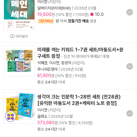
이시한
(지은이)
알에이치코리아(RHK)
|
2026년 03월
19,800
10.0
원 (10% 할인 / 1,100원)
밤 11시
잠들기전 배송
양탄자배송
변경
미리보기
미래를 여는 키워드 1~7권 세트/아동도서+문
구세트 증정
- 신간 빅 데이터가 뭐예요? 포함
석혜원
,
이시한
,
장성익
(지은이)
주니어김영사
|
2026년 02월
81,900
원 (10% 할인 / 910원)
통상
24시간
이내
생각이 크는 인문학 1~28번 세트 (전28권)
[유익한 아동도서 2권+캐릭터 노트 증정]
이시한
(지은이)
을파소
|
2026년 02월
373,680
원 (10% 할인 / 4,150원)
통상
24시간
이내