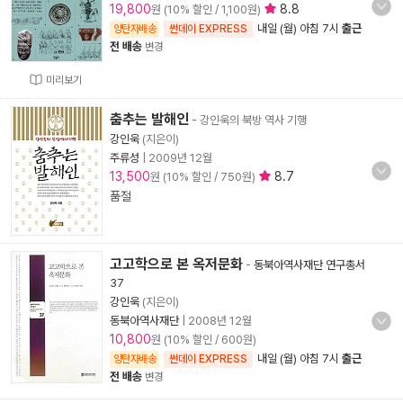
19,800
8.8
원 (10% 할인 / 1,100원)
내일 (월) 아침 7시
출근
양탄자배송
썬데이 EXPRESS
전 배송
변경
미리보기
춤추는 발해인
- 강인욱의 북방 역사 기행
강인욱
(지은이)
주류성
|
2009년 12월
13,500
8.7
원 (10% 할인 / 750원)
품절
고고학으로 본 옥저문화
-
동북아역사재단 연구총서
37
강인욱
(지은이)
동북아역사재단
|
2008년 12월
10,800
원 (10% 할인 / 600원)
내일 (월) 아침 7시
출근
양탄자배송
썬데이 EXPRESS
전 배송
변경