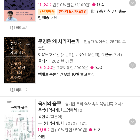
19,800
9.4
원 (10% 할인 / 1,100원)
내일 (월) 아침 7시
출근
양탄자배송
썬데이 EXPRESS
전 배송
변경
미리보기
문명은 왜 사라지는가
- 인류가 잃어버린 25개의 오
솔길
하랄트 하르만
(지은이),
이수영
(옮긴이),
강인욱
(해제)
돌베개
|
2021년 01월
16,200
8.0
원 (10% 할인 / 900원)
택배
로 주문하면
8월 10일 출고
변경
미리보기
옥저와 읍루
- 숨겨진 우리 역사 속의 북방민족 이야기
-
동북아역사재단 교양총서 10
강인욱
(지은이)
동북아역사재단
|
2020년 12월
9,000
9.2
원 (10% 할인 / 500원)
절판