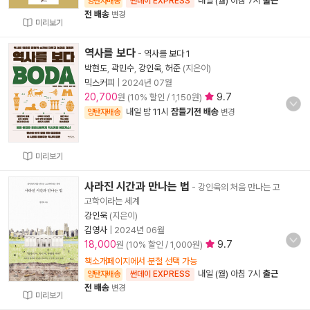
내일 (월) 아침 7시
출근
양탄자배송
썬데이 EXPRESS
전 배송
변경
미리보기
역사를 보다
-
역사를 보다 1
박현도
,
곽민수
,
강인욱
,
허준
(지은이)
믹스커피
|
2024년 07월
20,700
9.7
원 (10% 할인 / 1,150원)
내일 밤 11시
잠들기전 배송
양탄자배송
변경
미리보기
사라진 시간과 만나는 법
- 강인욱의 처음 만나는 고
고학이라는 세계
강인욱
(지은이)
김영사
|
2024년 06월
18,000
9.7
원 (10% 할인 / 1,000원)
책소개페이지에서 분철 선택 가능
내일 (월) 아침 7시
출근
양탄자배송
썬데이 EXPRESS
전 배송
변경
미리보기