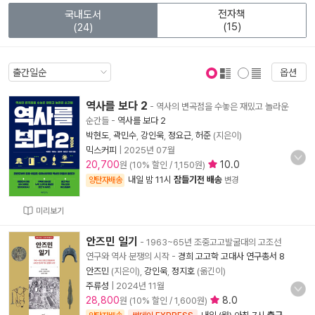
전자책
국내도서
(15)
(24)
옵션
표지 보기
표지 안보기
역사를 보다 2
- 역사의 변곡점을 수놓은 재밌고 놀라운
순간들
-
역사를 보다 2
박현도
,
곽민수
,
강인욱
,
정요근
,
허준
(지은이)
믹스커피
|
2025년 07월
20,700
10.0
원 (10% 할인 / 1,150원)
내일 밤 11시
잠들기전 배송
양탄자배송
변경
미리보기
안즈민 일기
- 1963~65년 조중고고발굴대의 고조선
연구와 역사 분쟁의 시작
-
경희 고고학 고대사 연구총서 8
안즈민
(지은이),
강인욱
,
정지호
(옮긴이)
주류성
|
2024년 11월
28,800
8.0
원 (10% 할인 / 1,600원)