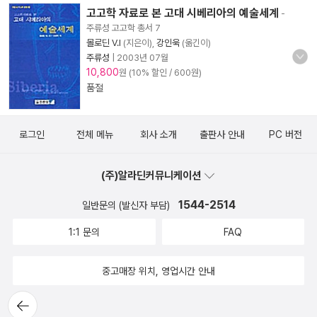
고고학 자료로 본 고대 시베리아의 예술세계
-
주류성 고고학 총서 7
몰로딘 V.I
(지은이),
강인욱
(옮긴이)
주류성
|
2003년 07월
10,800
원 (10% 할인 / 600원)
품절
로그인
전체 메뉴
회사 소개
출판사 안내
PC 버전
(주)알라딘커뮤니케이션
1544-2514
일반문의 (발신자 부담)
1:1 문의
FAQ
중고매장 위치, 영업시간 안내
뒤로가
기