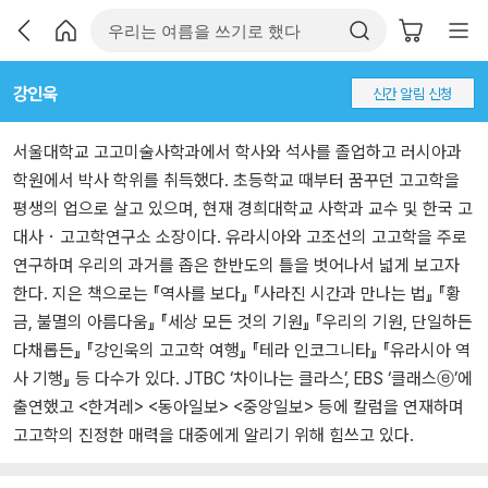
강인욱
신간 알림 신청
서울대학교 고고미술사학과에서 학사와 석사를 졸업하고 러시아과
학원에서 박사 학위를 취득했다. 초등학교 때부터 꿈꾸던 고고학을
평생의 업으로 살고 있으며, 현재 경희대학교 사학과 교수 및 한국 고
대사・고고학연구소 소장이다. 유라시아와 고조선의 고고학을 주로
연구하며 우리의 과거를 좁은 한반도의 틀을 벗어나서 넓게 보고자
한다. 지은 책으로는 『역사를 보다』 『사라진 시간과 만나는 법』 『황
금, 불멸의 아름다움』 『세상 모든 것의 기원』 『우리의 기원, 단일하든
다채롭든』 『강인욱의 고고학 여행』 『테라 인코그니타』 『유라시아 역
사 기행』 등 다수가 있다. JTBC ‘차이나는 클라스’, EBS ‘클래스ⓔ’에
출연했고 <한겨레> <동아일보> <중앙일보> 등에 칼럼을 연재하며
고고학의 진정한 매력을 대중에게 알리기 위해 힘쓰고 있다.