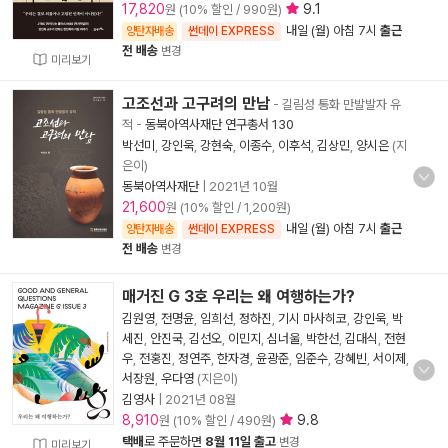
17,820
9.1
원 (10% 할인 / 990원)
내일 (월) 아침 7시
출근
양탄자배송
썬데이 EXPRESS
전 배송
변경
미리보기
고조선과 고구려의 만남
- 길림성 통화 만발발자 유
적
-
동북아역사재단 연구총서 130
박선미
,
강인욱
,
강현숙
,
이종수
,
이후석
,
김상민
,
양시은
(지
은이)
동북아역사재단
|
2021년 10월
21,600
원 (10% 할인 / 1,200원)
내일 (월) 아침 7시
출근
양탄자배송
썬데이 EXPRESS
전 배송
변경
매거진 G 3호 우리는 왜 여행하는가?
김원영
,
전명윤
,
임희선
,
정하진
,
기시 마사히코
,
강인욱
,
박
세진
,
안진국
,
김선오
,
이민지
,
심너울
,
박한선
,
김대식
,
전현
우
,
전홍진
,
정연주
,
한자경
,
윤광준
,
임준수
,
강혜빈
,
서이제
,
서장원
,
우다영
(지은이)
김영사
|
2021년 08월
8,910
9.8
원 (10% 할인 / 490원)
택배
로 주문하면
8월 11일 출고
변경
미리보기