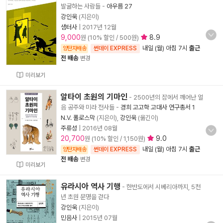
발굴하는 사람들
-
아우름 27
강인욱
(지은이)
샘터사
|
2017년 12월
9,000
8.9
원 (10% 할인 / 500원)
내일 (월) 아침 7시
출근
양탄자배송
썬데이 EXPRESS
전 배송
변경
미리보기
알타이 초원의 기마인
- 2500년의 잠에서 깨어난 얼
음 공주와 미라 전사들
-
경희 고고학 고대사 연구총서 1
N.V. 폴로스막
(지은이),
강인욱
(옮긴이)
주류성
|
2016년 08월
20,700
9.0
원 (10% 할인 / 1,150원)
내일 (월) 아침 7시
출근
양탄자배송
썬데이 EXPRESS
전 배송
변경
미리보기
유라시아 역사 기행
- 한반도에서 시베리아까지, 5천
년 초원 문명을 걷다
강인욱
(지은이)
민음사
|
2015년 07월