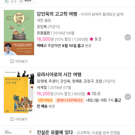
강인욱의 고고학 여행
- 미지의 땅에서 들려오는 삶에
대한 울림
강인욱
(지은이)
흐름출판
|
2019년 06월
18,000
9.0
원 (10% 할인 / 1,000원)
택배
로 주문하면
8월 10일 출고
변경
미리보기
유라시아로의 시간 여행
임영애
,
주경미
,
강인욱
,
정재훈
,
김장구
,
조원
(지은이)
사계절
|
2018년 07월
16,200
10.0
원 (10% 할인 / 900원)
내일 (월) 아침 7시
출근
양탄자배송
썬데이 EXPRESS
전 배송
변경
미리보기
진실은 유물에 있다
- 고고학자, 시공을 넘어 인연을