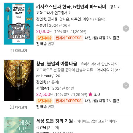
카자흐스탄과 한국, 5천년의 파노라마
-
경희 고
고학 고대사 연구총서 7
강인욱
,
김재윤
,
양시은
,
이주연
,
이후석
(지은이)
주류성
|
2024년 06월
21,600
원 (10% 할인 / 1,200원)
내일 (월) 아침 7시
출근
양탄자배송
썬데이 EXPRESS
전 배송
변경
미리보기
황금, 불멸의 아름다움
- 유라시아에서 한반도까지,
고고학으로 본 황금 문화의 탄생과 교류
-
아시아의 미 (Asi
an beauty) 20
강인욱
(지은이)
서해문집
|
2024년 04월
22,500
6.0
원 (10% 할인 / 1,250원)
내일 (월) 아침 7시
출근
양탄자배송
썬데이 EXPRESS
전 배송
변경
미리보기
세상 모든 것의 기원
- 어디에도 없는 고고학 이야기
강인욱
(지은이)