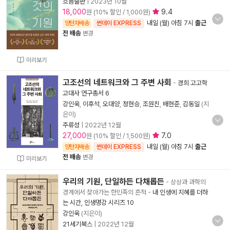
흐름출판
|
2023년 10월
18,000
9.4
원 (10% 할인 / 1,000원)
내일 (월) 아침 7시
출근
양탄자배송
썬데이 EXPRESS
전 배송
변경
미리보기
고조선의 네트워크와 그 주변 사회
-
경희 고고학
고대사 연구총서 6
강인욱
,
이후석
,
오대양
,
정현승
,
조원진
,
배현준
,
김동일
(지
은이)
주류성
|
2022년 12월
27,000
7.0
원 (10% 할인 / 1,500원)
내일 (월) 아침 7시
출근
양탄자배송
썬데이 EXPRESS
전 배송
변경
미리보기
우리의 기원, 단일하든 다채롭든
- 상상과 과학의
경계에서 찾아가는 한민족의 흔적
-
내 인생에 지혜를 더하
는 시간, 인생명강 시리즈 10
강인욱
(지은이)
21세기북스
|
2022년 12월