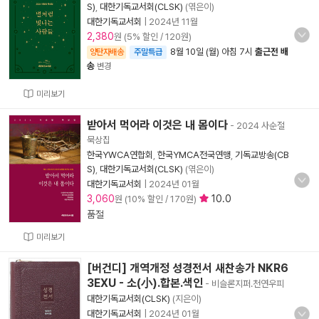
S)
,
대한기독교서회(CLSK)
(엮은이)
대한기독교서회
|
2024년 11월
2,380
원 (5% 할인 / 120원)
8월 10일 (월) 아침 7시
출근전 배
양탄자배송
주말특급
송
변경
미리보기
받아서 먹어라 이것은 내 몸이다
- 2024 사순절
묵상집
한국YWCA연합회
,
한국YMCA전국연맹
,
기독교방송(CB
S)
,
대한기독교서회(CLSK)
(엮은이)
대한기독교서회
|
2024년 01월
3,060
10.0
원 (10% 할인 / 170원)
품절
미리보기
[버건디] 개역개정 성경전서 새찬송가 NKR6
3EXU - 소(小).합본.색인
- 비슬론지퍼.천연우피
대한기독교서회(CLSK)
(지은이)
대한기독교서회
|
2024년 01월