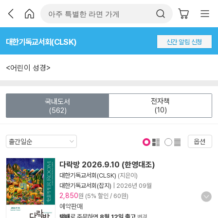
대한기독교서회(CLSK)
신간 알림 신청
<어린이 성경>
전자책
국내도서
(10)
(562)
옵션
표지 보기
표지 안보기
다락방 2026.9.10 (한영대조)
대한기독교서회(CLSK)
(지은이)
대한기독교서회(잡지)
|
2026년 09월
2,850
원 (5% 할인 / 60원)
예약판매
택배
로 주문하면
8월 12일 출고
변경