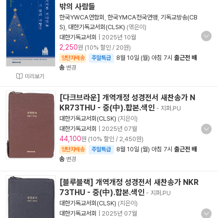
밖의 사람들
한국YWCA연합회
,
한국YMCA전국연맹
,
기독교방송(CB
S)
,
대한기독교서회(CLSK)
(엮은이)
대한기독교서회
|
2025년 10월
2,250
원 (10% 할인 / 20원)
8월 10일 (월) 아침 7시
출근전 배
양탄자배송
주말특급
송
변경
미리보기
[다크브라운] 개역개정 성경전서 새찬송가 N
KR73THU - 중(中).합본.색인
- 지퍼.PU
대한기독교서회(CLSK)
(지은이)
대한기독교서회
|
2025년 07월
44,100
원 (10% 할인 / 2,450원)
8월 10일 (월) 아침 7시
출근전 배
양탄자배송
주말특급
송
변경
[블루블랙] 개역개정 성경전서 새찬송가 NKR
73THU - 중(中).합본.색인
- 지퍼.PU
대한기독교서회(CLSK)
(지은이)
대한기독교서회
|
2025년 07월