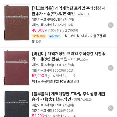
[다크브라운] 개역개정판 프라임 주석성경 새
찬송가 - 중(中).합본.색인
- 지퍼.PU
대한기독교서회(CLSK)
(지은이)
대한기독교서회
|
2026년 02월
48,600
원 (10% 할인 / 2,700원)
8월 10일 (월) 아침 7시
출근전 배
양탄자배송
주말특급
송
변경
[버건디] 개역개정판 프라임 주석성경 새찬송
가 - 대(大).합본.색인
- 지퍼.PU/오플
대한기독교서회(CLSK)
(지은이)
대한기독교서회
|
2026년 02월
52,200
원 (10% 할인 / 2,900원)
택배
로 주문하면
8월 10일 출고
변경
[블루블랙] 개역개정판 프라임 주석성경 새찬
송가 - 대(大).합본.색인
- 지퍼.PU/오플
대한기독교서회(CLSK)
(지은이)
대한기독교서회
|
2026년 02월
52,200
원 (10% 할인 / 2,900원)