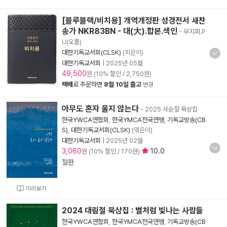
[블루블랙/비치용] 개역개정판 성경전서 새찬
송가 NKR83BN - 대(大).합본.색인
- 무지퍼.P
U(오플)
대한기독교서회(CLSK)
(지은이)
대한기독교서회
|
2025년 05월
49,500
원 (10% 할인 / 2,750원)
택배
로 주문하면
8월 10일 출고
변경
아무도 혼자 울지 않는다
- 2025 사순절 묵상집
한국YWCA연합회
,
한국YMCA전국연맹
,
기독교방송(CB
S)
,
대한기독교서회(CLSK)
(엮은이)
대한기독교서회
|
2025년 02월
3,060
10.0
원 (10% 할인 / 170원)
절판
미리보기
2024 대림절 묵상집 : 별처럼 빛나는 사람들
한국YWCA연합회
,
한국YMCA전국연맹
,
기독교방송(CB