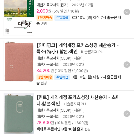
대한기독교서회(잡지)
|
2026년 07월
2,090
원 (5% 할인 / 40원)
8월 10일 (월) 아침 7시
출근전 배
양탄자배송
주말특급
송
변경
[인디핑크] 개역개정 포커스성경 새찬송가 -
특소(特小).합본.색인
- 비슬론지퍼.PU
대한기독교서회(CLSK)
(지은이)
대한기독교서회
|
2026년 02월
34,200
원 (10% 할인 / 1,900원)
8월 10일 (월) 아침 7시
출근전 배
양탄자배송
주말특급
송
변경
[민트] 개역개정 포커스성경 새찬송가 - 초미
니.합본.색인
- 비슬론지퍼.PU
대한기독교서회(CLSK)
(지은이)
대한기독교서회
|
2026년 02월
28,800
원 (10% 할인 / 1,600원)
택배
로 주문하면
8월 10일 출고
변경