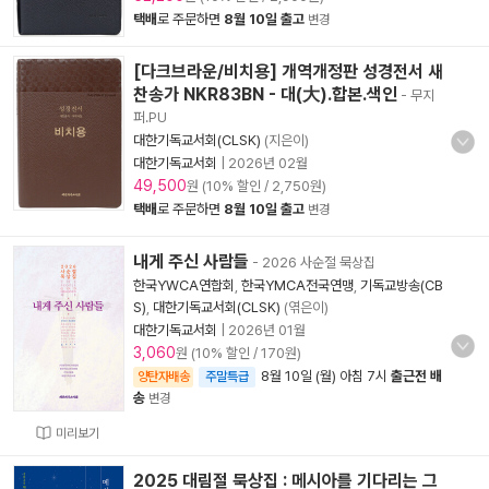
택배
로 주문하면
8월 10일 출고
변경
[다크브라운/비치용] 개역개정판 성경전서 새
찬송가 NKR83BN - 대(大).합본.색인
- 무지
퍼.PU
대한기독교서회(CLSK)
(지은이)
대한기독교서회
|
2026년 02월
49,500
원 (10% 할인 / 2,750원)
택배
로 주문하면
8월 10일 출고
변경
내게 주신 사람들
- 2026 사순절 묵상집
한국YWCA연합회
,
한국YMCA전국연맹
,
기독교방송(CB
S)
,
대한기독교서회(CLSK)
(엮은이)
대한기독교서회
|
2026년 01월
3,060
원 (10% 할인 / 170원)
8월 10일 (월) 아침 7시
출근전 배
양탄자배송
주말특급
송
변경
미리보기
2025 대림절 묵상집 : 메시아를 기다리는 그