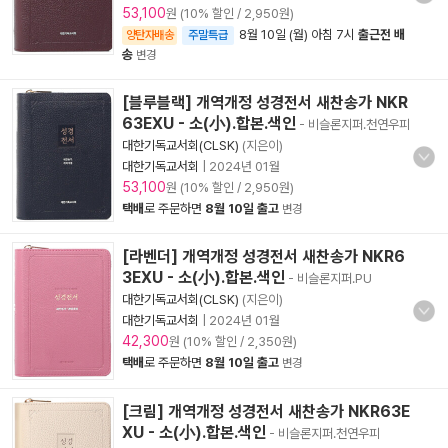
53,100
원 (10% 할인 / 2,950원)
8월 10일 (월) 아침 7시
출근전 배
양탄자배송
주말특급
송
변경
[블루블랙] 개역개정 성경전서 새찬송가 NKR
63EXU - 소(小).합본.색인
- 비슬론지퍼.천연우피
대한기독교서회(CLSK)
(지은이)
대한기독교서회
|
2024년 01월
53,100
원 (10% 할인 / 2,950원)
택배
로 주문하면
8월 10일 출고
변경
[라벤더] 개역개정 성경전서 새찬송가 NKR6
3EXU - 소(小).합본.색인
- 비슬론지퍼.PU
대한기독교서회(CLSK)
(지은이)
대한기독교서회
|
2024년 01월
42,300
원 (10% 할인 / 2,350원)
택배
로 주문하면
8월 10일 출고
변경
[크림] 개역개정 성경전서 새찬송가 NKR63E
XU - 소(小).합본.색인
- 비슬론지퍼.천연우피