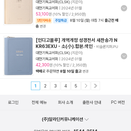
대한기독교서회(CLSK)
(지은이)
대한기독교서회
|
2024년 01월
53,100
원 (10% 할인 / 2,950원)
8월 10일 (월) 아침 7시
출근전 배
양탄자배송
주말특급
송
변경
[인디고블루] 개역개정 성경전서 새찬송가 N
KR63EXU - 소(小).합본.색인
- 비슬론지퍼.PU
대한기독교서회(CLSK)
(지은이)
대한기독교서회
|
2024년 01월
42,300
원 (10% 할인 / 2,350원)
택배
로 주문하면
8월 10일 출고
변경
1
2
3
4
5
로그인
전체 메뉴
회사 소개
출판사 안내
PC 버전
(주)알라딘커뮤니케이션