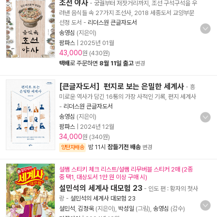
조선 야사
- 궁궐부터 저잣거리까지, 조선 구석구석을 우
려낸 음식들 속 27가지 조선사, 2018 세종도서 교양부문
선정 도서
-
리더스원 큰글자도서
송영심
(지은이)
팜파스
|
2025년 01월
43,000
원 (430원)
택배
로 주문하면
8월 11일 출고
변경
[큰글자도서］편지로 보는 은밀한 세계사
- 흥
미로운 역사가 담긴 16통의 가장 사적인 기록, 편지 세계사
-
리더스원 큰글자도서
송영심
(지은이)
팜파스
|
2024년 12월
34,000
원 (340원)
밤 11시
잠들기전 배송
양탄자배송
변경
설쌤 스티키 체크 리스트/설쌤 리무버블 스티커 2매 (2종
중 택1, 대상도서 1만 원 이상 구매 시)
설민석의 세계사 대모험 23
- 인도 편 : 황자의 첫사
랑
-
설민석의 세계사 대모험 23
설민석
,
김정욱
(지은이),
박성일
(그림),
송영심
(감수)