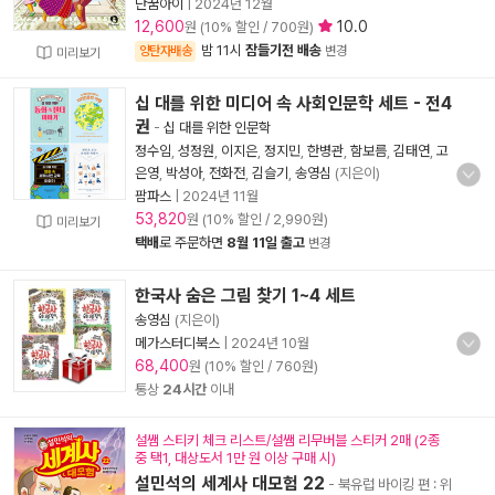
단꿈아이
|
2024년 12월
12,600
10.0
원 (10% 할인 / 700원)
밤 11시
잠들기전 배송
양탄자배송
변경
미리보기
십 대를 위한 미디어 속 사회인문학 세트 - 전4
권
-
십 대를 위한 인문학
정수임
,
성정원
,
이지은
,
정지민
,
한병관
,
함보름
,
김태연
,
고
은영
,
박성아
,
전화전
,
김슬기
,
송영심
(지은이)
팜파스
|
2024년 11월
53,820
원 (10% 할인 / 2,990원)
미리보기
택배
로 주문하면
8월 11일 출고
변경
한국사 숨은 그림 찾기 1~4 세트
송영심
(지은이)
메가스터디북스
|
2024년 10월
68,400
원 (10% 할인 / 760원)
통상
24시간
이내
설쌤 스티키 체크 리스트/설쌤 리무버블 스티커 2매 (2종
중 택1, 대상도서 1만 원 이상 구매 시)
설민석의 세계사 대모험 22
- 북유럽 바이킹 편 : 위