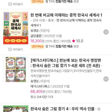
밤 11시
잠들기전 배송
양탄자배송
변경
미리보기
한 번에 비교해 이해하는 중학 한국사 세계사 1
- 선사 시대 ~ 중세
-
한 번에 비교해 이해하는 중학 한국사
세계사 1
송영심
(지은이)
글담출판
|
2025년 12월
16,200
10.0
원 (10% 할인 / 900원)
밤 11시
잠들기전 배송
양탄자배송
변경
미리보기
[메가스터디북스] 한눈에 보는 한국사 명장면
: 한국사 숨은 그림 찾기 1-4권 세트 (전 4권)
-
한국사명장면,한국사숨은그림찾기,우리역사인물찾기,한국
사속인물이야기
송영심
(지은이)
메가스터디북스
|
2025년 11월
68,400
원 (10% 할인 / 760원)
통상
24시간
이내
한국사 숨은 그림 찾기 4 : 우리 역사 인물
- 한