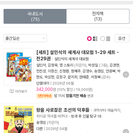
전자책
국내도서
(13)
(75)
옵션
표지 보기
표지 안보기
[세트] 설민석의 세계사 대모험 1~29 세트 -
전29권
-
설민석의 세계사 대모험
설민석
,
김정욱
,
잼 스토리
(지은이),
박성일
(그림),
김경현
,
전진성
,
이창신
,
신정환
,
정혜주
,
김영수
,
송영심
,
안광복
,
박
현도
,
박삼헌
,
김장구
,
문지희
,
원태준
,
서정복
(감수)
단꿈아이
|
2026년 06월
342,000
원 (10% 할인 / 19,000원)
미리보기
밤 11시
잠들기전 배송
양탄자배송
변경
왕을 사로잡은 조선의 덕후들
- 과학부터 예술까지,
취미로 역사를 바꾸다
-
방과 후 인물 탐구 16
송영심
(지은이)
다른
|
2026년 04월