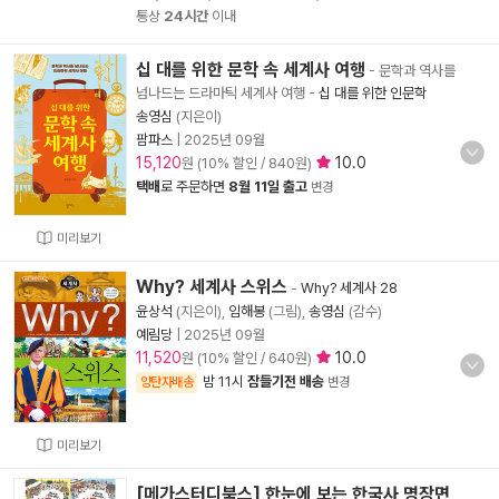
통상
24시간
이내
십 대를 위한 문학 속 세계사 여행
- 문학과 역사를
넘나드는 드라마틱 세계사 여행
-
십 대를 위한 인문학
송영심
(지은이)
팜파스
|
2025년 09월
15,120
10.0
원 (10% 할인 / 840원)
택배
로 주문하면
8월 11일 출고
변경
미리보기
Why? 세계사 스위스
-
Why? 세계사 28
윤상석
(지은이),
임해봉
(그림),
송영심
(감수)
예림당
|
2025년 09월
11,520
10.0
원 (10% 할인 / 640원)
밤 11시
잠들기전 배송
양탄자배송
변경
미리보기
[메가스터디북스] 한눈에 보는 한국사 명장면