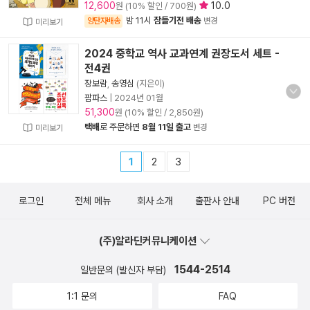
12,600
10.0
원 (10% 할인 / 700원)
밤 11시
잠들기전 배송
양탄자배송
변경
미리보기
2024 중학교 역사 교과연계 권장도서 세트 -
전4권
장보람
,
송영심
(지은이)
팜파스
|
2024년 01월
51,300
원 (10% 할인 / 2,850원)
택배
로 주문하면
8월 11일 출고
변경
미리보기
1
2
3
로그인
전체 메뉴
회사 소개
출판사 안내
PC 버전
(주)알라딘커뮤니케이션
1544-2514
일반문의 (발신자 부담)
1:1 문의
FAQ