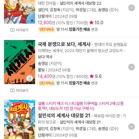
대한 전사들
-
설민석의 세계사 대모험 22
설민석
,
김정욱
(지은이),
박성일
(그림),
송영심
(감수)
단꿈아이
|
2024년 09월
12,600
10.0
원 (10% 할인 / 700원)
밤 11시
잠들기전 배송
양탄자배송
변경
미리보기
국제 분쟁으로 보다, 세계사
- 현대의 주요 분쟁들로
이해하는 세계사, 2024 하반기 올해의 청소년 교양도서
-
보다 역사
송영심
(지은이)
풀빛
|
2024년 06월
14,400
9.6
원 (10% 할인 / 800원)
밤 11시
잠들기전 배송
양탄자배송
변경
미리보기
설쌤 스티키 체크 리스트/설쌤 리무버블 스티커 2매 (2종
중 택1, 대상도서 1만 원 이상 구매 시)
설민석의 세계사 대모험 21
- 북유럽 바이킹 편 : 기
회의 땅으로
-
설민석의 세계사 대모험 21
설민석
,
김정욱
(지은이),
박성일
(그림),
송영심
(감수)
단꿈아이
|
2024년 06월