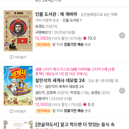
통상
24시간
이내
인물 도서관 : 체 게바라
- 십진분류법으로 읽는 혁명
가의 다층적 초상
-
인물 도서관 1
송영심
(지은이)
구텐베르크
|
2025년 06월
12,060
10.0
원 (10% 할인 / 670원)
밤 11시
잠들기전 배송
양탄자배송
변경
미리보기
설쌤 스티키 체크 리스트/설쌤 리무버블 스티커 2매 (2종
중 택1, 대상도서 1만 원 이상 구매 시)
설민석의 세계사 대모험 24
- 인도 편 : 타지마할 대
작전
-
설민석의 세계사 대모험 24
설민석
,
김정욱
(지은이),
박성일
(그림),
송영심
(감수)
단꿈아이
|
2025년 03월
13,500
6.0
원 (10% 할인 / 750원)
밤 11시
잠들기전 배송
양탄자배송
변경
미리보기
[큰글자도서] 알고 먹으면 더 맛있는 음식 속