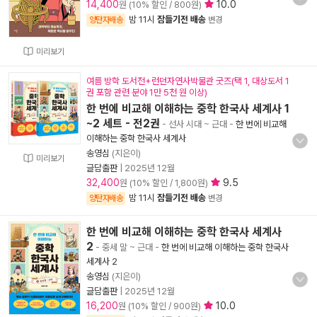
14,400
10.0
원 (10% 할인 / 800원)
밤 11시
잠들기전 배송
양탄자배송
변경
미리보기
여름 방학 도서전+런던자연사박물관 굿즈(택 1, 대상도서 1
권 포함 관련 분야 1만 5천 원 이상)
한 번에 비교해 이해하는 중학 한국사 세계사 1
~2 세트 - 전2권
- 선사 시대 ~ 근대
-
한 번에 비교해
이해하는 중학 한국사 세계사
송영심
(지은이)
미리보기
글담출판
|
2025년 12월
32,400
9.5
원 (10% 할인 / 1,800원)
밤 11시
잠들기전 배송
양탄자배송
변경
한 번에 비교해 이해하는 중학 한국사 세계사
2
- 중세 말 ~ 근대
-
한 번에 비교해 이해하는 중학 한국사
세계사 2
송영심
(지은이)
글담출판
|
2025년 12월
16,200
10.0
원 (10% 할인 / 900원)