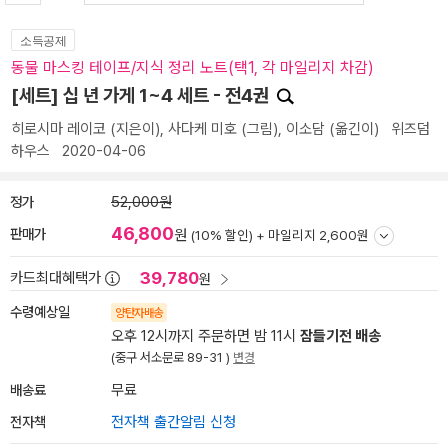
소득공제
동물 마스킹 테이프/지식 정리 노트(택1, 각 마일리지 차감)
[세트] 십 년 가게 1~4 세트 - 전4권
히로시마 레이코
(지은이),
사다케 미호
(그림),
이소담
(옮긴이)
위즈덤
하우스
2020-04-06
정가
52,000원
46,800
판매가
원
(10% 할인) +
마일리지 2,600원
39,780
카드최대혜택가
원
수령예상일
양탄자배송
오후 12시까지 주문하면 밤 11시
잠들기전 배송
(중구 서소문로 89-31 )
변경
배송료
무료
전자책
전자책 출간알림 신청