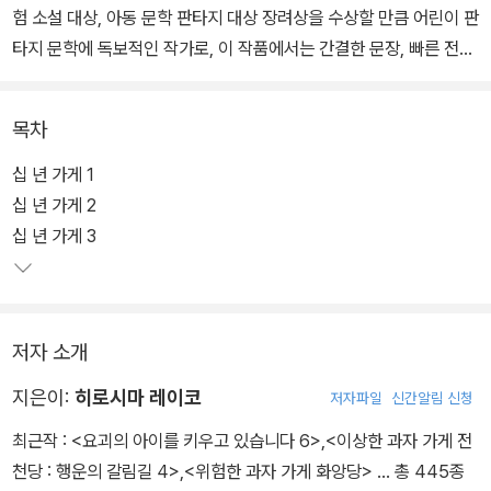
험 소설 대상, 아동 문학 판타지 대상 장려상을 수상할 만큼 어린이 판
타지 문학에 독보적인 작가로, 이 작품에서는 간결한 문장, 빠른 전개,
의외의 결말, 사람의 속마음을 다루는 다양한 에피소드가 돋보인다.
목차
‘이 물건을 소중하게 보관해 줄 곳, 그런 곳이 있으면 좋을 텐데….’ 이
런 생각이 간절한 사람들에게 ‘십 년 가게’에서 초대장을 보낸다. 금색
십 년 가게 1
과 초록색의 아름다운 덩굴무늬로 장식되어 있는 진한 갈색의 카드!
십 년 가게 2
반으로 접혀 있는 카드를 여는 순간, 그윽한 향이 풍겨 나오고 황갈색
십 년 가게 3
빛이 마법의 세계로 데려간다. 밤처럼 어둡지도 않고, 낮처럼 밝지도
않은, 그저 잿빛처럼 뿌연 회색 골목에 자리한 ‘십 년 가게’!
저자 소개
십 년 가게에서는 시간의 마법을 사용한다. 물건을 십 년 동안 맡아주
는 대신, 대가로 수명 일 년을 받는다. 분명 소중한 물건이긴 한데, 목
지은이:
히로시마 레이코
저자파일
신간알림 신청
숨을 지불할 만큼일까? 토끼 인형을 맡기러 온 릴리도, 눈사람을 맡
최근작 :
<요괴의 아이를 키우고 있습니다 6>
,
<이상한 과자 가게 전
기러 온 롤로도 망설이기는 마찬가지이다. ‘그래도 겨우 인형인데’,
천당 : 행운의 갈림길 4>
,
<위험한 과자 가게 화앙당>
… 총 445종
‘눈사람은 또 만들면 되지 않을까’…. 과연 릴리와 롤로는 십 년 가게에