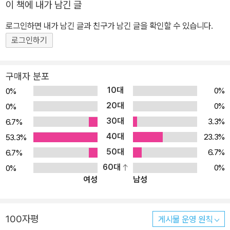
이 책에 내가 남긴 글
는 간결한 문장, 빠른 전개, 의외의 결말, 사람의 속마음을 다루는 다
양한 에피소드가 돋보입니다. 무엇보다 마음을 따뜻하게 해주는 마법
로그인하면 내가 남긴 글과 친구가 남긴 글을 확인할 수 있습니다.
이 있습니다. 어린이 책이지만 '나미야 잡화점의 기적'을 좋아하는 어
로그인하기
른이 읽어도 좋은 책입니다. 십 년 가게에 맡기고 싶은 소중한 물건이
있나요? 수명과 바꿀 만큼 아주 소중한 물건! ‘이 물건을 소중하게 보
구매자 분포
관해 줄 곳, 그런 곳이 있으면 좋을 텐데….’ 이런 생각이 간절한 사람
10대
0%
0%
들에게 ‘십 년 가게’에서 초대장을 보냅니다. 금색과 초록색의 아름다
20대
0%
0%
운 덩굴무늬로 장식되어 있는 진한 갈색의 카드! 반으로 접혀 있는 카
30대
3.3%
6.7%
드를 여는 순간, 그윽한 향이 풍겨 나오고 황갈색 빛이 마법의 세계로
40대
데려갑니다. 밤처럼 어둡지도 않고, 낮처럼 밝지도 않은, 그저 잿빛처
23.3%
53.3%
럼 뿌연 회색 골목에 자리한 ‘십 년 가게’! 십 년 가게에서는 시간의 마
50대
6.7%
6.7%
법을 사용합니다. 물건을 십 년 동안 맡아주는 대신, 대가로 수명 일
60대
0%
0%
여성
남성
년을 받습니다. 수명 일 년을 지급한다고? 너무 두렵고 터무니없는
대가라고 생각할 수도 있습니다. 하지만 수명 일 년이 아깝지 않을 만
큼 소중한 물건이라는 뜻입니다. “마법에는 반드시 대가가 따릅니다.
100자평
게시물 운영 원칙
내가 쓰는 마법은 십 년 마법, 다시 말해 시간 마법입니다. 그러니 대