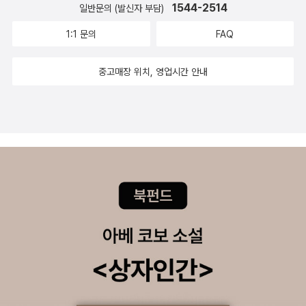
1544-2514
일반문의 (발신자 부담)
십 년 동안 물건을 보관해 줍니다. 왜 하필 십 년일까요? 세 살 생일
선물로 엄마가 직접 만들어 준 토끼 인형을 맡긴 릴리에게 십 년은 새
1:1 문의
FAQ
엄마와 진정한 가족이 되는 시간입니다. 사랑에 빠진 아홉 살 롤로는
여자친구에게 주려고 만든 눈사람을 맡깁니다. 열아홉 살 롤로에게
중고매장 위치, 영업시간 안내
지난 십 년은 자신의 재능을 발견하고 여자친구에 대한 애정이 단단
해지는 시간입니다. 친구의 반지를 훔친 여섯 살 테아는 훔친 반지를
맡깁니다. 테아에게 십 년은 잘못을 바로잡을 용기를 기르는 시간입
니다. 가지고 있기 곤란한 물건이라면 그 물건을 어떻게 할지 충분히
마음을 정할 수 있는 시간이기도 합니다. 손님들은 초조하고 간절한
마음에 십 년 가게를 찾아옵니다. 하지만 십 년이 지난 뒤에 돌아보면,
그때의 마음이 이해되어 마음이 아프기도 하고, 어리석은 자신의 모
습이 안타깝기도 합니다. 겪어야 하는 통과의례이기도 하고 어른이
되는 시간이기도 합니다. 이처럼 <십 년 가게>는 시간이 지나면서 일
어나는 마음의 변화에 대한 이야기입니다. 시간은 마음을 더 진하게,
때로는 흐리게 만들어 줍니다. 이것이 바로 ‘시간의 마법’이지요. 반대
로 시간이 흘러도 조금도 변하지 않는 마음이 있는데, 이것이야말로