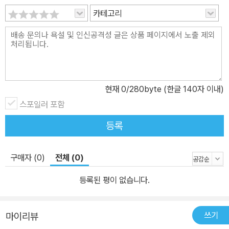
가로 손님의 시간을 받습니다.” - 본문 24쪽 “수명이라니 말도 안 되
카테고리
는 소리라고 생각하겠지요. …… 손님의 물건을 십 년 동안 지금 상태
그대로 보존합니다. 맡고있는 동안에는 절대 낡거나 상하지 않습니
다. 그 대가로 손님의 수명 일 년을 받습니다. …… 천천히 생각해 보시
지요. 그 인형에 그만한 가치가 있는지 없는지를.” - 본문 25쪽 여기
에 묘미가 있습니다. 분명 소중한 물건이긴 한데, 목숨을 지불할 만큼
현재
0
/280byte (한글 140자 이내)
인지는 잘 모르겠지요. 토끼 인형을 맡기러 온 릴리도, 눈사람을 맡기
스포일러 포함
러 온 롤로도 망설이기는 마찬가지입니다. ‘그래도 겨우 인형인데’ ‘눈
사람은 또 만들면 되지 않을까’……. 과연 릴리와 롤로는 십 년 가게에
등록
맡길까요? 십 년 가게에서 보관하는 물건은 고물이나 다름없어 보이
는 누더기 신발에 망가진 장난감, 어디에 쓰이는지 모를 물건들이지
구매자 (0)
전체 (0)
만, 그 하나하나에서 ‘소중한 것’, ‘그 무엇과도 바꿀 수 없는 것’이라는
분위기를 풍깁니다. 다시 말하면, 손님들이 십 년 가게에 맡기는 것은
등록된 평이 없습니다.
물건에 깃든 기억과 마음인 셈입니다. 손님들의 다양한 사연을 만나
보세요. “우리 가게를 이용하는 손님 대부분은 추억 가득한 물건을 어
쓰기
마이리뷰
떻게든 하려고 고민하는 분들이라서요. ……추억의 물건은 사람마다