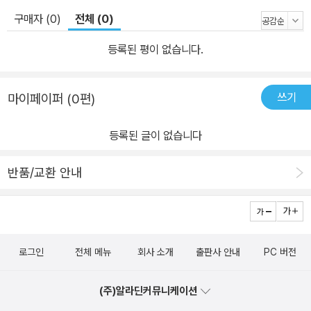
다릅니다. 다른 사람이 보기에는 잡동사니여도 본인에게는 더없이 소
구매자 (0)
전체 (0)
중하지요. 그러니 버릴 수 없고, 버리고 싶지 않아요. 우리 가게는 그
런 물건을 맡아 보관해 주는 일을 합니다.” - 본문 24쪽 “어서 오세
등록된 평이 없습니다.
요. 물건을 맡기려고 오신 손님입니까?” 시간 마법을 쓰는 마법사와
고양이 집사 카라시 십 년 가게에서 십 년 마법을 사용하는 마법사, 사
쓰기
마이페이퍼 (0편)
람들은 그를 십 년 가게라고 부릅니다. 키가 크고 똑똑해 보이는 남자,
새하얀 셔츠 위에 딱 맞는 진한 갈색 조끼를 입고, 바지도 진한 갈색입
등록된 글이 없습니다
니다. 폭신폭신해 보이는 긴 머리카락은 밤색, 눈은 그윽한 호박색입
니다. 가는 은테 안경이 차분해 보입니다. 아직 젊은데 어딘지 고풍스
반품/교환 안내
러운 분위기를 풍깁니다. 평범하지 않고 ‘특별’한 느낌이 납니다. 카라
시는 고양이 집사입니다. 복슬복슬한 주황색 털 위에 입은 까만 조끼
와 나비넥타이가 제법 잘 어울립니다. 두려운 마음과 추운 몸을 녹여
주는 따뜻한 차와 달콤한 디저트를 손님의 취향에 딱 맞게 내주는 센
로그인
전체 메뉴
회사 소개
출판사 안내
PC 버전
스 있고 일 잘하는 집사입니다. 매력적인 두 캐릭터 십 년 가게와 카라
시를 만나러 오세요! 십 년이라는 시간은 어떤 의미가 있을까요? 시
(주)알라딘커뮤니케이션
간의 흐름과 마음의 변화가 돋보이는 6편의 에피소드 ‘십 년 가게’는