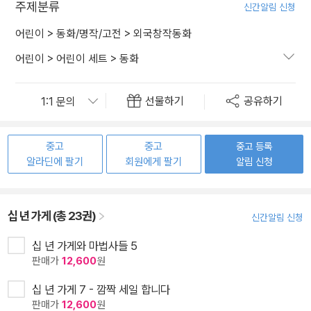
주제분류
신간알림 신청
어린이
>
동화/명작/고전
>
외국창작동화
어린이
>
어린이 세트
>
동화
선물하기
공유하기
중고
중고
중고 등록
알라딘에 팔기
회원에게 팔기
알림 신청
십 년 가게 (총 23권)
신간알림 신청
십 년 가게와 마법사들 5
판매가
12,600
원
십 년 가게 7 - 깜짝 세일 합니다
판매가
12,600
원