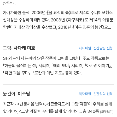
(모두보기)
맡길까?
가나가와현 출생. 2006년 《물 요정의 숲》으로 제4회 주니어모험소
설대상을 수상하며 데뷔했다. 2008년 《아구리코》로 제14회 아동문
학판타지대상 장려상을 수상했고, 2018년 《여우 영혼의 봉인》으로
제34회 우츠노미야어린이상을 수상했다. 우리나라에 번역 출간된 작
품으로 《이상한 과자 가게 전천당》 시리즈, 《요괴의 아이를 돌봐드립
그림:
사다케 미호
저자파일
신간알림 신청
니다》 시리즈 등이 있다.
SF와 판타지 분야의 많은 작품에 그림을 그렸다. 주요 작품으로는
「하울의 움직이는 성」 시리즈, 「해리 포터」 시리즈, 『아서왕 이야기』,
『착한 괴물 쿠마』, 『로완과 마법 지도』 등이 있다.
옮긴이:
이소담
저자파일
신간알림 신청
최근작 :
<난생처음 번역>
,
<[큰글자도서] 그깟‘덕질’이 우리를 살게
할 거야>
,
<그깟‘덕질’이 우리를 살게 할 거야>
… 총 340종
(모두보기)