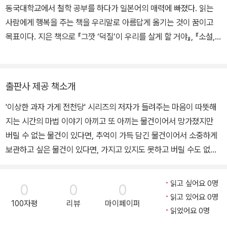
동국대학교에서 철학 공부를 하다가 일본어의 매력에 빠졌다. 읽는
사람에게 행복을 주는 책을 우리말로 아름답게 옮기는 것이 꿈이고
목표이다. 지은 책으로 『그깟 ‘덕질’이 우리를 살게 할 거야』, 『소설,
첫 번째 계절』(공저)이 있고, 옮긴 책으로 『빵과 수프, 고양이와 함께
하기 좋은 날_하나』, 『빵과 수프, 고양이와 함께하기 좋은 날_둘』, 『혼
자 여행을 다녀왔습니다』, 『런치의 시간』, 『멀리도 가까이도 느긋한
출판사 제공 책소개
여행』, 『나 홀로 온천 여행』, 『다시 태어나도 엄마 딸』 등이 있다.
'이상한 과자 가게 전천당' 시리즈의 저자가 들려주는 마음이 따뜻해
지는 시간의 마법 이야기 아끼고 또 아끼는 물건이어서 망가졌지만
버릴 수 없는 물건이 있다면, 추억이 가득 담긴 물건이어서 소중하게
보관하고 싶은 물건이 있다면, 가지고 있지도 못하고 버릴 수도 없는
물건이 있다면, ‘십 년 가게’로 오세요! 당신의 마음과 함께 보관해 드
립니다. 작가 히로시마 레이코는 일본 주니어 모험 소설 대상, 아동 문
읽고 싶어요 0명
0
0
0
학 판타지 대상 장려상을 수상할 만큼 어린이 판타지 문학에 독보적
읽고 있어요 0명
100자평
리뷰
마이페이퍼
인 작가로, 우리나라에서도 인기 있는 '이상한 과자 가게 전천당' 시리
읽었어요 0명
즈의 저자입니다. 작품성과 대중성을 인정받고 있는데, 이 작품에서