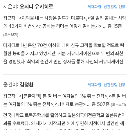
하는 저자에게 수많은 사장이 고민을 토로하는데 가장 많았던 고민이
지은이:
요시다 유키히로
저자파일
신간알림 신청
‘내 말이 직원들에게 제대로 전달되지 않는다’였다. 사장이 하는 말과
최근작 :
<이익을 내는 사장은 말투가 다르다>
,
<일 빨리 끝내는 사람
듣는 직원 간의 틈이 넓다는 뜻이다. 왜 사장이 하는 말을 직원은 못
의 42가지 비법>
,
<성공하는 리더는 어떻게 말하는가>
… 총 15종
알아들을까? 직원 잘못일까? 아니다. 사장 잘못이다.
(모두보기)
사장의 머릿속에 있는 회사의 방향이나 이익을 얻을 멋진 전략은 사
마케터로 1년 동안 70건 이상의 대형 신규 고객을 확보할 정도로 탁
장의 입을 거쳐 나가지만 직원의 귀에 전해지는 건 사장의 생각이 아
월한 능력을 가지고 있었지만, 서툰 커뮤니케이션으로 두 번의 좌천
니라 사장의 말이다. 따라서 사장의 생각대로 직원이 움직여 주길 바
을 경험했다. 최악의 순간에 만난 상사를 통해 자신의 커뮤니케이션
란다면 직원을 컨트롤할 게 아니라 사장의 말을 컨트롤해야 한다.
에 문제가 있음을 깨닫고, 어떤 상황에서도 제대로 말하는 방법을 연
구했다. 그리고 그 핵심이 ‘말투’에 있음을 밝혀냈다. 자신의 말투를
옮긴이:
김정환
책은 먼저 직원이 쉽게 알아듣게 말하는 방법부터 설명한다. 그런 뒤,
저자파일
신간알림 신청
개선한 뒤에는 5개월 연속 영업 실적 1위를 달성해 즉시 관리직으로
제대로 지시하는 법과 제대로 칭찬하는 법, 질책하는 법에 대한 말투
복귀했다. 그런 뒤에는 3개월 만에 잔업률을 제로로 만들고, 부하직
최근작 :
<[큰글자책] 돈 잘 버는 여자들의 1% 튀는 전략>
,
<돈 잘 버
기술을 알려 준다. 그리고 직원을 업무에 몰입하게 하는 말투, 직원들
원의 퇴사율을 10분의 1로 줄이고, 매출도 전년도 대비 20퍼센트 상
는 여자들의 1% 튀는 전략>
,
<낭비제로 습관>
… 총 507종
(모두보기)
이 사장하게 제때 보고하도록 말을 건네는 방법, 골치 섞이는 직원의
승을 이어가며 3년 연속 MVP로 선정되었다. 이후 사내에서 말투 컨
건국대학교 토목공학과를 졸업하고 일본외국어전문학교 일한통번역
7가지 유형별로 어떤 말투를 써야 하는지도 섬세하게 설명한다.
설팅을 진행하다 폭발적인 호응을 얻었고, 현재는 독립해 경영자 및
과를 수료했다. 21세기가 시작되던 해에 우연히 서점에서 발견한 책
관리자를 위한 연수, 강연, 컨설팅에 주력하고 있다. 말투 개선, 영업