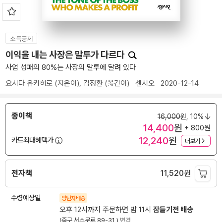
소득공제
이익을 내는 사장은 말투가 다르다
사업 성패의 80%는 사장의 말투에 달려 있다
요시다 유키히로
(지은이),
김정환
(옮긴이)
센시오
2020-12-14
종이책
16,000
원,
10%
14,400
원
+ 800원
12,240
원
카드최대혜택가
더보기
전자책
11,520
원
수령예상일
양탄자배송
오후 12시까지 주문하면 밤 11시
잠들기전 배송
(중구 서소문로 89-31 )
변경