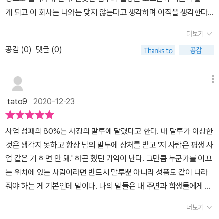
법을 아주 상세히 알려준다.또한 직장에서 가정에서 또는 전혀 모르
면 너무 많아서 어떤것부터 해야할지 감이 잡히지 않을수도 있다. 그
게 되고 이 회사는 나와는 맞지 않는다고 생각하며 이직을 생각한다.​
는 타인에게 정확한 샘플문장을 제시하며 알려주는 디테일을 갖추고
래서 큰 분류로 나누어 청크업 한다102관계를 처음 다져나갈 때 위로
나도 회사생활 할 때 많이 겪었던 일이다.​뭔가 확실하게 애기를 하
있다. 일명 화를 치밀어 오르게 하는 사람들에게 우리는 ‘분노유발자
더보기
의 말을 사용한다출판서로부터 도서를 무료로 제공받아 주관적으로
지 않고 둘러서 애기를 하거나 정해진 날짜를 이야기해주지 않고​가급
들’이라는 이야기를 한다. 이러한 분노유발자들은 우리 삶 속에 곳곳
작성한 리뷰입니다
공감 (
0
)
댓글 (0)
적 빨리, 될수 있는 대로등. 애매모한 업무지시에 우선순의도 없고 헷
에 존재한다. 그렇기에 어떤 상황에서든 이들과 마주하게 되면 화가
갈린다.​특히 신입직원들의 경우에는 한번에 많은 양의지시보단 세부
나는것은 당연하다. 하지만 그들에게 무작정 화를 내버리면 화는 풀
적으로 나누어서 업무를 지시하고, 좀더 구체적으로 애기를 해줘
메뉴
릴지 모르지만, 자신에게는 아무런 이득이 되지 않는다. 올바른타이
야 한다.​한마디로 명확하게 애기를 해준다면 시간면에서도 효율적으
밍과 방법으로 화를 드러낸다면 문제를 해결하고, 원하는 바를 얻을
tato9
2020-12-23
로 업무를 처리할 수 있다.​직원의 위에서 업무를 지시하는 것이 아니
수 있는 것이다.이 책에서 개인적으로 가장 흥미로웠던 부분은 직장
라​직원의 아래에서 이야기에 귀를 기울이고​차별없이 평등하게 대한
이나가정에서 흔히 볼 수 분노 유발자들이 화를 돋우는 상황 속에서
사업 성패의 80%는 사장의 말투에 달렸다고 한다. 내 말투가 이상한
다면 직원의 업무의 능률도 올라갈 것이다.​칭찬은 고래도 춤추게 한
손해 보지 않으면서 상대방을 뜨끔하게 만드는 방법이었다. 직장 내
것은 생각지 못하고 항상 남의 말투에 상처를 받고 '저 사람은 평생 사
다.​라는 말이 있다. 직원들의 업무실적이나 기타등... 칭찬을 할때 뭉
에서는 직장상사가 본인의 기분이 좋지 않다고 후배에게 일방적으로
업 같은 거 하면 안 돼.' 하곤 했던 기억이 난다. 그만큼 누군가를 이끄
그뜨려서 수고하십니다. 이런말보다는 구체적으로 이야기를 해준다
짜증을내거나업무로 트집을 잡는 경우의 대처법이 아주 자세하게 나
는 위치에 있는 사람이라면 반드시 말투뿐 아니라 성품도 같이 따라
면​세심한 부분에 감동할 수도 있다​예전의 회사의 사장님은 항상 웃
와있다.또한 기업을 대표하는 사람은 더욱 말투에 신중을 가해야 한
줘야 하는 게 기본인데 말이다. 나의 말들은 내 주변과 학생들에게 어
는 얼굴로 먼저 인사를 하셨다. 나이가 어린 신입부터 연장자인 직원
다고 조언한다. 후배 혹은 선배의 입장이 될 수 있는 나의 상황에서 어
떻게 비췰까? 툭 던지는 식의 말투라 나도 참 말투에 대해 할 말은 없
분께도 항상 먼저 존댓말로 인사를 하셨다. 혹시나 실수가 있었을 때
더보기
떻게 대처하면 좋을지응용도 할 수 있는 기회여서 더 좋았다. 이 책에
지만, 이익을 내는 사장의 말투는 사장뿐 아니라 살아가는 내내 모두
에는 강한 질책보다는 본질적인 이유로 함께 문제를 해결하고자 하셨