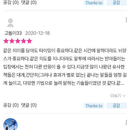
는 서툴고 투박한 말투를 남발하여 결정적인 순간에 패배의 쓴잔을
공감 (
0
)
댓글 (0)
에게 필요하다. 저자는 신규 고객을 확보하는 데는 탁월한 능력을 가
다.​그래서인지 어려움없이 무슨 일이 있을때마다 사장님께 손을 내밀
마시는사례들과, 그런 순간에 꼭 필요한 표현법을 센스 있게 구사할
졌지만 서툰 말투로 인해 두 번의 좌천을 경험했다고 한다. 최악의 순
었고, 언제나 그 손을 외면하지 않으시고 받아주셨다.​사장이란 존재
수 있도록 돕는 해결책이 흥미진진하게펼쳐진다. 분노를 느끼면서도
간에서 만난 상사를 통해 자신의 문제가 무엇인지 깨닫고 어떤 상황
메뉴
가 항상 갑은 아니다​직원들을 통솔할 수 있는 카리스마도 분명 필요
되받아치지 못하는 사람들에게 누구나 실천할 수 있는 구체적인대안
에서든지 제대로 말하는 방법을 연구했으며 그 핵심은 '말투'임을 밝
하다. 하지만 그것보다 직원 하나하나의 인성과 능력을 파악하고 그
고돌이33
2020-12-18
을 제시하는 것이다. 개인적으로 인상깊었던 책의 구절이 굉장히 많
혀냈다고 한다. 이후 경영자 및 관리자를 위한 연수, 강연, 컨설팅 등
것이 어떻게 회사에 이롭게 할 수 있을지 조화롭게 어우러지게 하
았다. 두고두고 기억하면 언젠가는 사용할 수 있기에 틈틈히 리마인
에서 말투 개선, 영업력 향상, 칭찬 법과 질책하는 법, 지시하는 법 등
는 것도 사장의 능력. 리더십일것이다.​​이 책은 리뷰어스클럽에서 제
같은 의미를 담아도 타이밍이 중요하다.같은 시간에 말하더라도 뉘양
딩을 하며 새겨보려 노력하고 있다. 상대방이 무작정 화를 낸다고 똑
을 나누며 인재 육성에 나서고 있단다. 저서로는 <성공하는 리더는
공받아 작성된 리뷰입니다.​​#이익을내는사장은말투가다르다#리더십
스가 중요하다.같은 의도를 지니더라도 말투에 따라서는 받아들이는
같이 대응하면 같은 사람이 되기에 나라도 전략적으로 치밀하게 준비
어떻게 말하는가>, <일 빨리 끝내는 사람의 42가지 비법>외 다수가
#센시오#요시다유키히로#리뷰어스클럽#서평이벤트
입장에서는 전혀 다른 반응이 올 수 있다.지금껏 많이 나왔던 유사한
한 멘트로 조근조근 이야기하면 상대방도느끼는 바가 있기 않을까 생
있다. 책의 요점은 '이해하기 쉽고 정확하게 말하기'이다. 그 핵심을
책들은 대개,간단히(그러나 효과가 별로 없는) 끝나는 말들을 엄청 길
각한다.결국에는 이 책의 제목처럼 ‘말투’로 한 기업의이익까지 영향
어떻게 풀어가고 있는지 보자. 총 8파트로 '이익을 내는 사장의 말투
게 늘이고, 다양한 기법으로 늘려 말하는 기술들이였던 것 같다.같은
을 줄 수 있는 아주 중요한 요소이기에 항상 조심해야 한다는 생각을
는 따로 있다' '직원의 잦은 실수가 고민이라면 이런 말투가 절실하다'
단어, 같은 길이의 말끼리 비교해야하는데,한쪽은 적은 시간(혹은 바
갖고 살아가려 한다. 이렇게 실생활에 많은 도움이 되는 책을 만나게
'사장이 어떻게 말해야 신뢰를 얻을 수 있을까?' '사장이 이렇게 말하
더보기
쁜 틈)에, 또 다른 한쪽은 엄청나게 긴시간(다른 일은 안하나 싶을 정
되어 좋고 두고두고 기억하며 그 어떤 당황스러운 일이 발행하여도
면 직원의 능력이 2배 올라간다.' '골치 썩이는 직원에겐 이런 말투를
공감 (
0
)
댓글 (0)
도의 시간)을 들여야하는 정도를비교하기에 그렇게 와닿지도, 또 실
잘 대처할 것을 스스로다짐하였다. 출판사로부터 도서를 제공받아
권함' '사장은 칭찬을 이렇게 해야 한다.' '지금 매출이 떨어지고 있다
제 적용하기도 쉽지 않았다.이 책에서는 '말투'라는 부분에서만 딱 짚
작성한리뷰입니다
면 어떻게 질책했는지 돌아보라.' '입을 꾹 다문 직원, 말문이 터지게
어서 얘기하기에 비슷한 '시간'을 들여서 효과적이며 예측 가능한 정
메뉴
하는 방법' 구성돼 있는데, 내가 사장은 아니지만 나의 환경에서 어떻