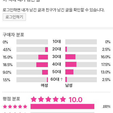
일이 일어날 기미가 보이는가? 절대 문제를 방치하지 마라. 무언가를
바꿔야 한다. 무엇을 바꿀 것인가? 직원을 바꿀 것인가? 아니면, 사장
로그인하면 내가 남긴 글과 친구가 남긴 글을 확인할 수 있습니다.
으로서 무엇을 바꿀 것인가? 이익을 내고 싶다면 ‘사장의 말투’부터
로그인하기
바꿔라 사업 성패의 80%는 ‘사장의 말투’가 결정한다. 이익을 내는
회사와 내지 못하는 회사의 수많은 차이를 유발하는 가장 근원적인
구매자 분포
요인이자, 수많은 차이를 단칼에 좁혀 주는 가장 확실한 돌파구. 그건
10대
0%
0%
바로 ‘사장의 말투’다. “아무리 설명을 해도 이해하지 못합니다.” “의
20대
2.5%
4.5%
견이 저와 도무지 일치되지 않습니다.” “제가 지시한 것과는 전혀 다
30대
16.0%
15.0%
른 행동을 합니다.” 예외가 없다. 이런 말을 하는 사장이라면 분명 정
40대
체된 회사를 운영하고 있다. 하지만 늦게라도 자신의 문제 상황을 인
17.5%
18.5%
식하고 이렇게 타인과 공유하기 시작했다면, 한편으론 이제 곧 성장
50대
13.0%
9.0%
하는 회사로 바뀔 준비가 되었다고 볼 수도 있다. 그들에게 이 책은 좋
60대
2.5%
1.5%
여성
남성
은 전략집이 될 것이다. 책에는 직원에게 지시가 잘못 전달될 가능성
을 0%로 만드는 말투, 직원이 즉시 업무에 착수하게 만드는 말투, 부
10.0
평점 분포
작용 없는 칭찬과 관계악화 없는 질책을 위한 말투, 사장의 골치를 썩
이는 7가지 유형의 직원에게 사용해야 할 말투, 직원들이 제때 제대
100%