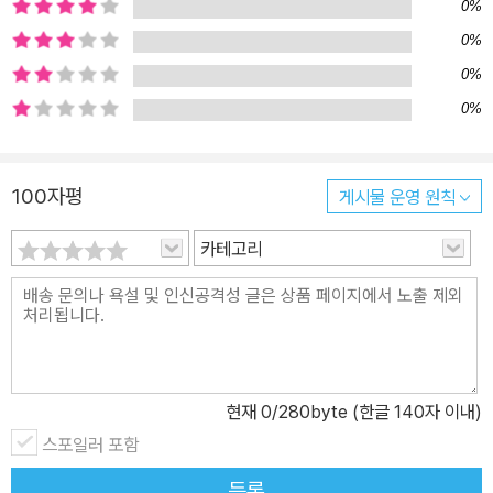
로 보고하고 상의하게 하는 말투 등이 상세히 담겨 있다. 저자는 실제
0%
로 말투를 바꿔 엄청난 이익을 내고 자신의 인생을 반전시켰으며, 현
0%
재는 독립해 즉각적인 효과로 호평을 받고 있는 CEO 전문 컨설턴트
0%
다. 사장 혹은 관리직이라면 누구든 이 책에서 당장 업무에 적용해 보
0%
고 싶은 말투의 기술을 100% 만나게 될 것이다. 이 책을 읽은 사장과
예비 사장들이 ‘생산적인 사장의 말투를 구사하는 사장’이 되어서, 직
원과의 커뮤니케이션 문제로 스트레스를 받지 않고 항상 높은 이익을
100자평
게시물 운영 원칙
거두며 승승장구하는 슬기로운 사장이 되기를 진심으로 기원한다.
카테고리
현재
0
/280byte (한글 140자 이내)
스포일러 포함
등록