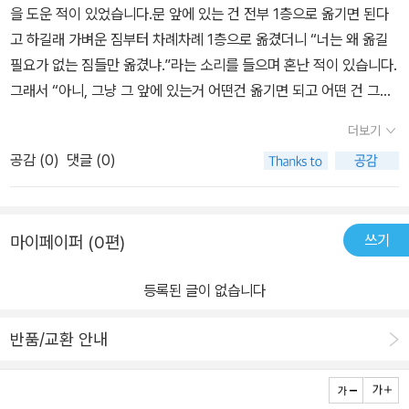
과이며,미리미리 운동같은 정성과 노력을 기울여 놓아야한다는 메세
을 도운 적이 있었습니다.문 앞에 있는 건 전부 1층으로 옮기면 된다
상상해 본다. 그리고 업무 진척 상황을 어느 시점에 확인할 것인지도
생각해봤어야 했다.그리고 전체적인 관점에서 바라볼 수 있도록 도움
지가 담겨있다.어떻게 보면 내 마음을 다스리는 방법들이라고 생각하
고 하길래 가벼운 짐부터 차례차례 1층으로 옮겼더니 “너는 왜 옮길
결정해 둔다. 일을 할 때 실수가 중간에 나올 때가 있다. 결재를 올리
을 주는 것이 필요했다.상대방이 스스로 일을 이해했다면, 능동적이
고,이를 효율적으로 전달하는 기법들에대한 설명인 듯하다.잘 익히
필요가 없는 짐들만 옮겼냐.”라는 소리를 들으며 혼난 적이 있습니다.
고도 꼭 실수가 나와 민망해하면서 고칠 때가 종종 있다. 우선할 일에
되어 맞춰나가는 것도 좋았을 것 같다.혼자 일할 때는 내 기준으로 '5
면, 사장으로서도, 사원으로서도, 사회생활이나 가족간의 생활에서도
그래서 “아니, 그냥 그 앞에 있는거 어떤건 옮기면 되고 어떤 건 그냥
대한 과정을 적고, 이 일로 앞으로 일어날 일까지 상상해보면서 결과
W1H'에 맞춰서 했었는데, 책에 나온 'How many, how much (얼
많은 도움이 될 듯하다.
놔둬야 되냐고 내가 몇 번이나 물었는데 화내면서 나보고 전부 다 1층
가 가져올 상황까지 미리 상상해 보고 더 필요한 것이 없을까 고민해
마나)' 가 추가된 '5W2H'은 더 구체적으로 일이 보였다.책에서 배운
더보기
으로 옮기라고 엄마도 아빠도 그렇게 말했잖아요.”라고 말했었습니
보는 태도는 상사뿐 아니라 일반인들도 필요한 방법과 절차이다. 사
대로 실천해서 다음 일은 성공시켰으면 좋겠다!
공감 (
0
)
댓글 (0)
다. 그랬더니 “그건 니가 자꾸 당연한 걸 묻고 있으니까 그러지 않았
장의 뺄셈 마인드가 무엇일까? 내 보내야 할 정보, 지시할 사항을 세
니.” 라고 하시더라구요.그때 “무언가를 시킬 때에는 상대방이 다 안
가지로 요약하라고 한다. 정말 중요한 것 3가지로 만들려면 빼야 한
다고 생각하지 말고, 명확하게 지시를 내려야 서로가 편하겠구나.”라
다. 그리고 정 못 빼겠으면 나눠서 다음 지시사항으로 해도 된다. 어쨌
쓰기
마이페이퍼 (0편)
는 것을 깨닫게 되었습니다.제가 왜 이 이야기를 하는가하면, 이 책의
든 더하는 것보다는 내용을 솎아 내고 추려서 뺄셈의 발상을 적용하
저자도 옛날에는 저희 부모님처럼 부하 직원에게 지시를 내릴 때, ‘이
라고 한다. 숫자를 제대로 사용하면 달라진다. 장황하게 늘어놓지 말
등록된 글이 없습니다
렇게 얘기해도 상대방이 다 알아듣겠지.’ 라고 생각하고 뭉퉁그려서
고, '오늘은 3가지만 얘기하겠습니다.'라고 제시를 하면 직원들은 마
지시를 내렸다가 낭패를 본 적이 있음을 고백하고 있기 때문입니다.
음에 상자 3개를 준비한다. 그리고 두 가지의 얘기가 끝나면 '이제 한
반품/교환 안내
그러면서 저자는 팀의 성과가 떨어지는 것을 처음에는 ‘팀원들이 능
가지가 남았군'이라고 마음의 준비를 하며 집중력을 유지할 수 있다
력이 없어서”라고 생각을 했는데 좌천이 되고 실전을 겪으면서 “지도
고 한다. 이런 준비가 없는 상태에서 이야기를 듣는다면 스트레스를
자가 어떻게 지시를 전달하느냐”가 문제였다는 것을 깨닫게 되었고,
받아 가며 집중도 역시 떨어질 것이다. 좋은 방법이다. 미리 준비할 수