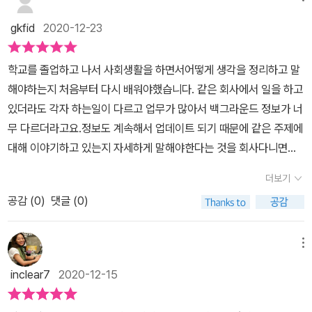
고민하고 노력하면 말투도 달라질 수 있다는 것이다. 생각없이 그냥
게 집단을 중요시하고 연공서열을 중요시하는 일본답게 연상의 직원
는 리더십 코치이자 인재육성 컨설턴트이다. 개인적으로 풍부한 경험
떠오르는 대로 말하는 습관이 있다면 이제는 말투에 대해 고민하고
gkfid
2020-12-23
을 대하는 방법이나 상대방을 칭찬하는 방법까지 세세하게 상황에 맞
이 있어 이 책을 집필한 것은 최적이 아닌가 생각한다. 실제로 저자가
타인을 배려하는 마음 한 스푼을 말에 녹이면 누구에게나 친근하게
는 예를 들어주고 있다.많은 내용들에 대해 공감하고 그동안 잊고있
매니저가 된 후에 자신만의 노하우로 성과를 내어 3년 연속 MVP로
다가갈 수 있는 사람이 되지 않을까 싶다.
학교를 졸업하고 나서 사회생활을 하면서어떻게 생각을 정리하고 말
거나 새롭게 느껴지는 부분들이 많았지만 그 중에서도 이 책에서 강
선정되었다고 하니 저자의 성공노하우는 들어도 손해는 아닐 것이다.
해야하는지 처음부터 다시 배워야했습니다. 같은 회사에서 일을 하고
조한 점 중에서 특히 관심이 갔던 내용은 자이언스 효과(Zajonc Eff
저자는 내가 사장이라면 과연 나는 평상시에 그리고 직원들에게 어
있더라도 각자 하는일이 다르고 업무가 많아서 백그라운드 정보가 너
ect)라는 행동심리학 용어였다. 다른 말로 '단순 노출 효과(Mere ex
떤 말투를 쓰는지 알아야 한다고 조언한다. 인간은 감정의 동물이다.
무 다르더라고요.정보도 계속해서 업데이트 되기 때문에 같은 주제에
posure effect)'라고 부르는 이 효과는 상대방과 신뢰를 구축하기
따라서 사람들의 말투는 사람의 마음을 다치게 할 수 있고 살릴수도
대해 이야기하고 있는지 자세하게 말해야한다는 것을 회사다니면서
위해 많은 시간보다는 잦은 접촉이 중요하다고 말한다. 직장에서 업
있다. 이 책에서 저자는 각각 상황에 따라 직원들에게 어떻게 말해야
처음 깨닫게 되었습니다. <사업 성패의 80%는 사장의 말투에 달려
무의 효율성을 위해 끊었던 담배를 다시 피운다는 이야기를 듣기도
하는지 적재적소 시원하고 정확하게 알려준다. 이것은 곧 직원의 능
더보기
있다이익을 내는 사장은 말투가 다르다> 이 책은 책 제목에서 말하듯
하는데 담배피우며 만나서 잠깐씩 나누는 이야기가 가지는 친밀감에
력이 올라가고 동시에 매출로 연결되는 것이다. 그렇기에 다른 사장
공감 (
0
)
댓글 (0)
이 사장들이 보면 좋은 책입니다. 그리고 사장들 뿐만이 아니라 회사
대한 효과가 바로 자이언스 효과다. 그런면에서 나는 다른 직원과의
의 조건이나 자격도 중요하지만 가장 우리가 먼저 앞서는 것은 혀이
에서 일하는 사람들이라면 읽어봐야할 좋은 책입니다. 회사에서 사장
교류가 적은 편이고 성격적으로도 짧고 무의미한 대화를 잘 하지 않
기에 이것을 잘 통제하며 직원들이 사장의 말투에 대한 반응에 따라
의 역할이 가장 중요하겠지만,사원 입장에서는 사장보다는 주변에 선
는 편이라 친밀감을 형성하는 것에 어려움을 느끼는 것 같다.당장 변
메뉴
달라지기에 저자는 이익을 내는 ‘사장의 말투’는 따로 있다고 말하는
후배와 더 가까이 일하게 됩니다. 업무를 지시할 때 어떻게 구체적으
할 수는 없겠지만 조직을 이끌어가는 입장에서 고민해봐야할 문제라
것이다. 자신의 말투를 잘 모르거나 아니면 직원들을 진심으로 대하
inclear7
2020-12-15
로 말해야하는지, 그리고 다른 사람과 대화를 이끌어갈 때 어떤 방법
는 생각이 들었다.회사의 사장이나 조직을 이끌어가는 입장이 아니라
고 싶고 회사의 이익을 내고 싶다면 이 책을 추천하고 싶다.
을 사용해야하는지 등 전반적인 말하는 방식에 대한 꿀팁들이 많이
도 커뮤니케이션 방법서로 읽어도 무리가 없는 좋은 책이었다.※ 이