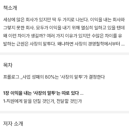
책소개
세상에 많은 회사가 있지만 딱 두 가지로 나뉜다. 이익을 내는 회사와
그렇지 못한 회사. 모두가 이익을 내기 위해 열심히 일하고 있을 텐데
왜 이런 차이가 생길까? 여러 가지 이유가 있지만 수많은 차이를 유
발하는 근원은 사장의 말투다. 왜냐하면 사장의 경영철학에서부터 조
직의 분위기, 회의, 업무지시까지 회사에서 일어나는 일이 사장의 입
에서부터 출발하기 때문이다.
목차
3만 명 넘는 리더와 경영자의 말투 개선을 통해 매출을 비약적으로
프롤로그 _사업 성패의 80%는 ‘사장의 말투’가 결정한다
향상해 온 저자는, 사업 성패의 80%는 사장의 말투에서 갈린다며,
사장이 반드시 갖춰야 할 단 하나의 기술이 있다면 단연 말투의 기술
1장 이익을 내는 ‘사장의 말투’는 따로 있다
이라고 단언한다. 혹시 지금 매출이 떨어지고 있다면 직원에게 어떤
1 직원에게 말을 던질 것인가, 전달할 것인가
말투로 질책하고 있는지부터 돌아보라고 말한다.
저자 소개
왜 직원들은 항상 내 말대로 일하지 않을까? 연간 130번 이상 강연을