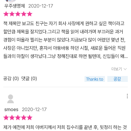
도의 사원 반응을 유도할 수 있도록 해준다.편하게 말하도록 하지만,
게 적용시켜 볼 수 있을까 고민하면서 읽어 보았다. 저자가 느끼는
우주생명체
2020-12-17
잡다하지 않게끔 말하는 방법을 미리 가르쳐 준다던가,차분히 들어는
최악의 말투를 가진 사장이 지향해야 할 말투로는 내용을 압축해서
주지만, 사장의 시간을 너무 뺐지 않도록 상담시간을 미리 정해 놓는
요점만 말하고 무엇부터 행동해야 할지를 명확하게 말해야 한다. 질
책 제목만 보고도 친구는 자기 회사 사장에게 권하고 싶은 책이라고
다던지,내가 성급하게 처리하면서 당장의 빠름을 요하기보다는 사원
문을 받았다면 표정을 주의하자. 그리고 대답을 잘 해주기 위해 노력
할만큼 제목을 잘지었다.그리고 책을 읽어 내려가며 부끄러운 과거
의 성장을 키울 수 있는 고민을 해본다던지 등등이미 저질러진 실수
을 들이자. 직원이 나의 말을 잘못 해석하고 있는 것은 아닌지 항상 주
경험이 떠올라 찔리는 부분이 많았다.지금보다 많이 어렸던 몇년 전,
와 과오에 대해서 지적하고 화내기보다는,냉정하게 현재를 수습하고
의를 기울이고 말할 때 항상 구체적으로 말하자. 가끔 내가 있는 직장
사장은 아니었지만, 혼자서 아둥바둥 하던 시절, 새로운 들어온 직원
다음의 반복을 예방하기 위한 방법을 고민하는 사장에 태도에 대한
에서 상대의 입장을 고려하지 않고 익숙한 상황에 무심코 던진 대답
들과의 마찰이 생각났다.그냥 정해진대로 하면 될텐데, 신입들이 왜
노하우가 담겨있다.너무 물러도 안되겠지만, 이미 실수를 느끼고 자
들이 스쳐 지나갔다. 참 상황들이 돌고 도는데 말이다. 몰라서 또는 확
갈피를 못잡고 일을 미루기만 하는건지 답답했다.책에 나온 것처럼
책하는 직원을 나무래서 더 주눅들게 하지말며,규칙에 따른 벌만 딱
더보기
실하게 하기 위해 물었는데 상대는 대답을 휙 던진다. 나는 속으로 욕
내가 이야기한 것과 상대방이 받아들인 것이 달라 일은 진행이 안되
하면서, 내 화풀이 대상으로 삼으려 하지 말라는 부분은 사원입장에
한다. '좀 친절하면 어디 덧나나?' 그런데 나 또한 상하의 입장이 바뀐
공감 (
0
)
댓글 (0)
고,서로 감정만 상하는 일이 빈번했다.이 책을 미리 읽었더라면, 내 말
서는 꼭 필요하면서 만회할 기회를 삼을, 의욕을 꺽지 않는 대화법일
상태에서 그랬던 것에 뜨끔한다. 앞으로는 좀 더 친절하게 대답하기
투에도 문제가 있다는 것을 알고, 개선했을텐데 아쉽다. 내가 말하는
것 같다.그럼 단지 말투만 바꾸면 되는가?그렇게 쉽지는 않다. 평시
위해 노력해야겠다. 그리고 간단 명료하게 구체적으로 말해줘야겠다.
대신 상대방의 말을 더 많이 듣고,좀 더 긍정적인 피드백을 제안했다
메뉴
에 관심을 갖고 대화도 나누고(문제가 터지기이전에)각자의 성향에
우리는 흔히 지시를 즉흥적으로 할 때가 많다. 지시할 말을 무작정
면 서로 만족하며 일이 되는 방향으로 이끌 수 있었을 것 같다. 책에서
대해서도 약간은 파악해 놓고,잦은 실수속에서도 강점을 다만 몇 가
smoes
2020-12-17
쏟아내는 태도를 버리라고 한다. 직원에게 부탁하고자 할 말이 있다
전하는 가장 중요한 핵심은 '상대방 납득시키기'와 '5W2H'이다.그리
지라도 찾아놓는 노력을 해놓아야한다고 한다.질병처럼 아플때만 약
면 전부 적자. 그리고 지시 내용을 가장 쉽게 이해할 수 있도록 순서를
고 그당시 중간관리자로 내가 가장 부족한 부분은 상대방 납득시키기
을 찾지말고,평상시에 운동을 틈틈히 해놓듯이,말투는 약과 같은 효
제가 예전에 저희 아버지께서 저희 집수리를 끝낸 후, 뒷정리 하는 것
궁리하고 업무를 재차 해야 할 상황이 어떤 경우에 벌어질 수 있을지
였다.다른 사람에게 일을 시킬 때에는 상대방의 기준으로 다시한번