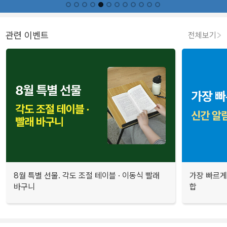
관련 이벤트
전체보기
8월 특별 선물. 각도 조절 테이블 · 이동식 빨래
가장 빠르게
바구니
합