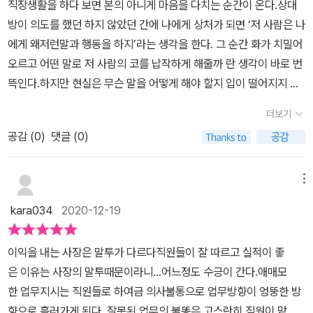
직장생활을 하다 보면 본의 아니게 마음을 다치는 순간이 온다.상대
있습니다 그래서 하나의 팀을 이끌고 있는 사람이나후배가 생겨서 후
글은 협찬받은 도서를 읽고 주관적으로 작성한 것이다.
방이 의도를 했던 하지 않았던 간에 나에게 상처가 되면 ‘저 사람은 나
배를 이끌어줘야하는 책임감이 생긴 사람들도 이 책에서 많은 도움을
에게 왜저런말과 행동을 하지’라는 생각을 한다. 그 순간 화가 치밀어
얻을 수 있습니다. 특히 후배가 처음 생길때에는, 그동안 선배들로부
오르고 어떤 말로 저 사람의 코를 납작하게 해줄까 란 생각이 바로 번
터 업무지시만 받다가후배한테 업무를 지시하고 업무를 가르쳐줘야
뜩인다.하지만 현실은 무슨 말을 어떻게 해야 할지 입이 떨어지지 않
하는 입장으로 바뀝니다. 이때 그동안 선배가 가르쳐준 방식대로 후
아서 그 자리를 피하고 만다. 그렇게 속으로 삭히고 상황이 끝나면 상
배를 대할 수 밖에 없는데,이 책을 통해 일을 시키는 말투를 배우면후
더보기
관없겠지만 인간은 감정의 동물이다.한참 지나서 ‘왜 그때 이렇게 말
배와 좋은 관계를 유지하는데도 도움이 될 것 같습니다. 이 책을 통해
공감 (
0
)
댓글 (0)
하지 못했지’ 라는후회와 한심함이 밀려오는 그 순간. 그 순간을 다른
아래 내용들을 배울 수 있습니다.말투의 기술고객과 팀원들과의 의
사람들도 많이 경험하였을 것이다. 아마도 나와 비슷하게 느낀사람들
사소통구체적으로 말하는 법공감하는 어법 사용하기칭찬하는법, 질
이 많은가보다.보통사람들을 위한 ‘상대방의 무례함에 포커페이스를
메뉴
책하는 법 저는 가장 공감이 많이 갔던것이 어려운 말을 쓰지 않는 것
유지하며 정중하게 이야기하기’ 라는 주제로 한 책이 요즘 많이 출간
이었습니다. 업무지시를 받고 그대로 일을 해도 수정은 몇백번씩 하
kara034
2020-12-19
된다. 대체적으로 주제는 ‘이기는 대화법’ 이다.이 책 또한 그렇다. 덧
는거 같은데 그럴때마다 시간만 버리고 열받았던 기억이 있습니다.
붙여 말투만 다르게 하더라도 기업의 매출과 이익이 상승한다는 주
아무리 좋은 의도로 말했다고 한들상대방이 어떻게 받아들였는지가
이익을 내는 사장은 말투가 다르다​​직원들이 잘 따르고 실적이 좋
제의 글이다.제목 또한 굉장히 유쾌하다. ‘이익을 내는 사장은 말투가
더욱 중요합니다.그래서 업무지시할때는 줄임말이나 전문용어를 사
은 이유는 사장의 말투때문이라니...​어느정도 수긍이 간다.​애매모
다르다’ 라니무언가 이 책을 읽으면 많은 도움이 될 것 같은 기분이었
용하는 대신에최대한 알기쉬운 말투를 구사해야 하고 최대한 구체적
한 업무지시는 직원들로 하여금 의사불통으로 업무방향이 엉뚱한 방
다. 이 책은 상황 별로 어떻게 대처를 해야 현명하고 슬기로울지 대처
으로 말해야 합니다. 34 청크업 하기세세하게 하는것도 좋지만, 그러
향으로 흘러가게 된다. 잘못된 업무의 불똥은 고스란히 직원이 맡