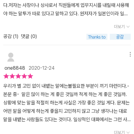
다.저자는 사장이나 상사로서 직원들에게 업무지시를 내릴때 사용해
야 하는 말투가 따로 있다고 말하고 있다. 원저자가 일본인이라 일본
어를 번역하다보니 말투라고 번역된 것 같은데 말하는 방법 또는 어
더보기
법이나 화법정도로 번역해도 괜찮았을 것 같다.누군가 무언가를 지시
공감 (
1
)
댓글 (0)
하거나 부탁할때 또는 조직을 리딩해서 이끌어 갈때 내가 가진 의도
를 상대방에게 어떻게 잘 전달할 것인지 고민하게 된다. 이 책은 그런
입장에 놓여있는 사람들에게 내가 가진 의도를 정확하게 전달하고 조
메뉴
직의 구성원들이 의욕을 잃지 않고 목표를 향해 함께 나아갈 수 있는
one8848
2020-12-24
대화법을 이야기하고 있다.이미 알고 있던 내용들도 있었지만 책을
보며 다시금 그동안 제대로 지키지 못했던 내용들을 살펴보게 된다.
우리가 별 고민 없이 내뱉는 말에는불필요한 부분이 끼기 마련이다.-
업무지시는 항상 구체적이고 간결하며 주체가 명확해야 한다는 사실
본문 중- 말은 많이 하는 게 좋은 것일까 적게 하는 게 좋은 것일까.
을 잘 알면서도 순간순간 놓치는 경우가 많은데 이 책은 그런 점들을
상황에 맞는 말을 적절히 하는게 사실은 가장 좋은 것일 게다. 문제는
잘 꼬집어 주고 있다. 누군가에게 무엇을 부탁하거나 지시할때 여러
어떤 말을 어떻게 하는게 좋을지 고민하지 않고 그냥 생각나는 대로
상황을 미리 살펴서 문서화 하여 전달하는 것이나 업무지시를 할때
말을 내뱉는 사람들도 있다는 것이다. 일상적인 대화에서는 그런 사
직원의 역량을 고려해 일을 묶어주는 청크업(chunk-up)은 꼭 업무
람들은 인기가 없기 마련이다. 그런데 비즈니스 관계상 만나야 하는
지시뿐 아니라 내가 스스로 일을 처리할때도 업무를 구체화하기에 유
더보기