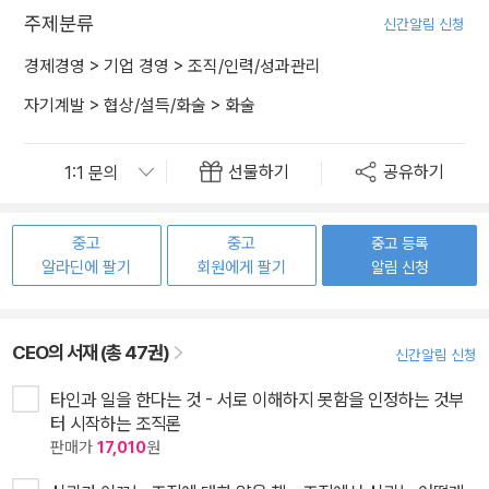
주제분류
신간알림 신청
경제경영
>
기업 경영
>
조직/인력/성과관리
자기계발
>
협상/설득/화술
>
화술
선물하기
공유하기
중고
중고
중고 등록
알라딘에 팔기
회원에게 팔기
알림 신청
CEO의 서재 (총 47권)
신간알림 신청
타인과 일을 한다는 것 - 서로 이해하지 못함을 인정하는 것부
터 시작하는 조직론
판매가
17,010
원