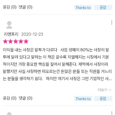
사람이 그렇다면? 내 상사가, 사장이 고민없이 말을 내뱉는 사람이라
용한 방식이다. 지시 내용을 수치화하거나 어려운 용어를 빼고 이해
공감 (
0
)
댓글 (0)
면? 생각만 해도 끔찍스러운 일이다. 말을 생각없이 할 거면 차라리
한 내용을 재확인하는 것도 생각보다 자주 놓치는 부분들이라는 생각
침묵시간이 나을 수도 있다. 특히 내 말투가 누군가를 불편하게 하고
이 들었다.무엇보다 어떤 업무든 5W2H(When, Where, Who, Wh
회사의 능률성을 저해하고 있다면 말투를 고치는 것을 심각하게 고려
메뉴
at, Why, How, How many or How much)로 묘사되어야 한다는
해봐야 할 것이다. 이 책은 그런 고민을 가진 사람들에게 자신의 말투
것은 잘알고 있으면서도 매번 나 자신도 귀찮아하며 대략적으로 정리
리앤프리
2020-12-23
를 돌아보고 수정할 수 있는 팁을 주는 책이다. 사실 이 책은 사장이
하곤 했던 것 같다.그리고 업무지시를 할때 선순위보다는 후순위를
직원들에게 어떻게 말해야 하는지에 관해 대부분의 지면을 할애해 이
잘 지정해야한다는 점은 딱히 설명한 적은 없어도 항상 업무들이 누
이익을 내는 사장은 말투가 다르다 사업 성패의 80%는 사장의 말
야기해주고 있지만 나는 그게 단순히 사장의 말투에만 국한된 문제라
적되어있는 직원들에게 중요한 지시 포인트라고 생각된다.업무지시
투에 달려 있다고 말하는 이 책은 갈수록 치열해지는 시장에서 기본
고 여겨지지는 않는다. 대다수의 사람들은 자신의 말투를 돌아보지
후 진행사항을 중간중간 챙기고 직원을 질책할때도 구체적인 내용으
적이지만 가장 중요한 핵심을 짚어서 말해준다. 제먹에서 사장이라
않고 객관적으로 생각해볼 기회가 없어서 그렇지 이 책을 읽으며 내
로 감정을 최소화하여 질책하는 것처럼 어쩌면 당연하지만 잘 지키지
말했지만 사실 사장하면 떠오르는건 돈많은 분들 또는 직원을 거느리
말투는 어떤지 돌아보면 문제점을 쉽게 발견하게 될지도 모른다. 칭
못하는 것들에 대해 꼼꼼히 설명하고 있다.설득보다는 이해와 납득을
는 분들을 생각하기 쉽다. 하지만 여기서 사장은 그런 기업적인 사장
찬이나 질책을 할 때도 효과가 좋은 말투가 따로 있다는 것, 일을 지시
통해 업무를 전파하고 리더로서 방향성과 비젼을 제시하며 새로운 프
뿐 아니라 음식점 사장, 장사를 하고 그것이 조그만 곳이든 아니든 운
할 때도 어떻게 해야 능률이 오르게 말할 수 있는지 등 다양한 각도에
더보기
로젝트를 진행한다면 거기에 따른 스토리텔링이나 직원들의 궁금증
영하고 있는 사장님과 성과를 내야 하고 매출을 내야 하는 리더자일
서 자신의 말투를 고민해 볼 수 있는 사례들이 나와있었다. 인간은 말
을 잘 해소시켜주는 것은 물론 수시로 직원들의 이야기를 잘 들어주
공감 (
0
)
댓글 (0)
수 있는 것이다. 그러므로 이 책은 이 세상에서 장사를 하든 돈을 벌어
을 안 하고는 살 수가 없다. 요즘 주변을 보면 말 잘하는 것이 얼마나
는 사장(리더)가 되어야 한다는 점을 이야기하고 있다.업무능력이 떨
야 하는 개인적으로 창업을 하든 이익을 내는데 있어 자신의 말투로
어려운 것인가 새삼 깨닫게 된다. 그래도 희소식이 있는 것은 적절히
어지나 의욕을 상실한 직원들에겐 어떻게 대할 것인지 우리와 비슷하
인해 좌우된다는 사실을 직시해야 할 것이다. 요시다 유키히로 저자
메뉴