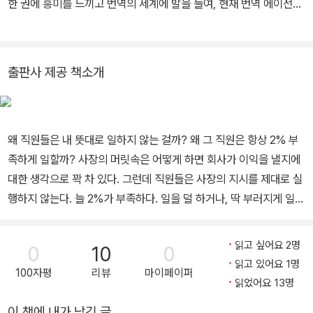
한 권에 흥미를 느끼고 번역의 세계에 발을 들여, 현재 번역 에이전시
다시 한번 강조하지만 잊지 말아야 할 것은 ‘자신이 어떤 말을 하는
력 향상, 칭찬법과 질책하는 법, 지시하는 법 등이 그의 컨설팅 주제
엔터스코리아 출판기획 및 일본어 전문 번역가로 활동하고 있다. 경
가’보다 ‘직원이 어떻게 받아들였는가’이다. 사장이 하고 싶은 대로 말
다. 연간 130번 이상 단상에 올라 수강자 누계 3만 명을 돌파했으며
력이 쌓일수록 번역의 오묘함과 어려움을 느끼면서 항상 다음 책에서
해서는 안 된다. 직원이 이해할 수 있게 말해주고 직원이 스스로 대답
실전 업무에 적용해 바로 효과를 볼 수 있다는 호평을 받고 있다. 주요
는 더 나은 번역, 자신에게 부끄럽지 않은 번역을 할 수 있도록 노력
할 수 있게끔 말해야 한다. 그래야 직원에게 ‘내 일’이 되기 때문이다.
저서로는 《성공하는 리더는 어떻게 말하는가》《일 빨리 끝내는 사람
출판사 제공 책소개
중이다. 공대 출신의 번역가로서 공대의 특징인 논리성을 살리면서
당신은 지금 어떤 말투를 쓰고 있는가?
의 42가지 비법》외 다수가 있다.
번역에 필요한 문과의 감성을 접목하는 것이 목표다. 역서로는 《수학
은 어떻게 무기가 되는가》 《이동 평균선 투자법》《노후파산》 《일과
왜 직원들은 내 뜻대로 일하지 않는 걸까? 왜 그 직원은 항상 2% 부
성공의 길을 묻다》 등 다수가 있다.
족하게 일할까? 사장의 머릿속은 어떻게 하면 회사가 이익을 낼지에
대한 생각으로 꽉 차 있다. 그런데 직원들은 사장의 지시를 제대로 실
행하지 않는다. 늘 2%가 부족하다. 일을 덜 하거나, 딱 부러지게 일하
지 않고 뭉뚱그린 결과를 가져오거나, 방향이 다른 결과물을 가져온
다. 미칠 노릇이다. 사장으로서 직원들에게 실망감과 분노가 밀려든
읽고 싶어요 2명
0
10
0
다. 직원들은 사장의 감정을 빠르게 간파한다. 주눅 들고 반감을 갖는
읽고 있어요 1명
100자평
리뷰
마이페이퍼
다. 회사 분위기는 엉망이 되고 업무 진행은 더뎌지며 이익 실현은 요
읽었어요 13명
원해진다. 이런 일이 당신의 회사에 이미 일어났는가? 아니면 이런
이 책에 내가 남긴 글