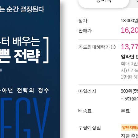
정가
18,000
16,2
판매가
13,7
카드최대혜택가
알라딘 
최대 1만
시) / 
1만원 
마일리지
900원(5
+ 5만원
배송료
무료
수령예상일
양탄자배
지금 주