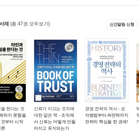
 서재
(총 47권 모두보기)
신간알림 신청
일을 한다는 것
신뢰가 이끄는 조직에
경영 전략의 역사
- 손
이해하지 못함을
대한 얇은 책
- 조직에
자병법부터 AI전략까지
 것부터 시작
서 신뢰는 어떻게 만들
전략의 핵심을 한 권에!
직론
어지고 유지되는가