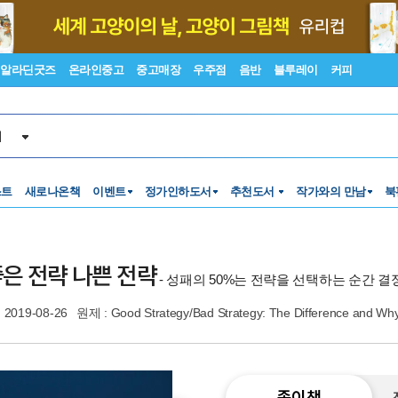
알라딘굿즈
온라인중고
중고매장
우주점
음반
블루레이
커피
서
스트
새로나온책
이벤트
정가인하도서
추천도서
작가와의 만남
북
은 전략 나쁜 전략
- 성패의 50%는 전략을 선택하는 순간 
2019-08-26
원제 : Good Strategy/Bad Strategy: The Difference and Why 
종이책