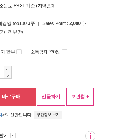
소문로 89-31 기준)
지역변경
제경영 top100
3주
|
Sales Point :
2,080
2)
리뷰(9)
자 할부
소득공제 730원
바로구매
선물하기
보관함 +
다
>의 신간입니다.
구간정보 보기
 팔기