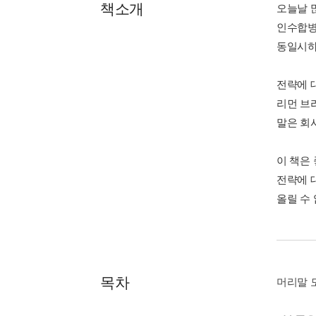
책소개
오늘날 
인수합병
동일시하
전략에 
리먼 브
말은 회
이 책은
전략에 
올릴 수
목차
머리말 