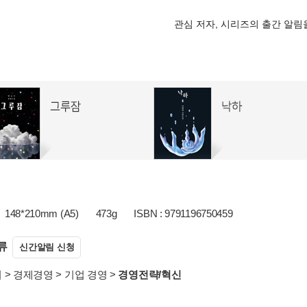
관심 저자, 시리즈의 출간 알
148*210mm (A5)
473g
ISBN : 9791196750459
류
신간알림 신청
서
>
경제경영
>
기업 경영
>
경영전략/혁신