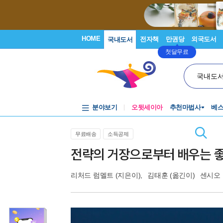
HOME
전자책
만권당
외국도서
국내도서
첫달무료
국내도
분야보기
오뒷세이아
추천마법사
베
무료배송
소득공제
전략의 거장으로부터 배우는 좋
리처드 럼멜트
(지은이),
김태훈
(옮긴이)
센시오