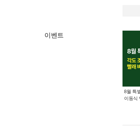
이벤트
8월 특
이동식 