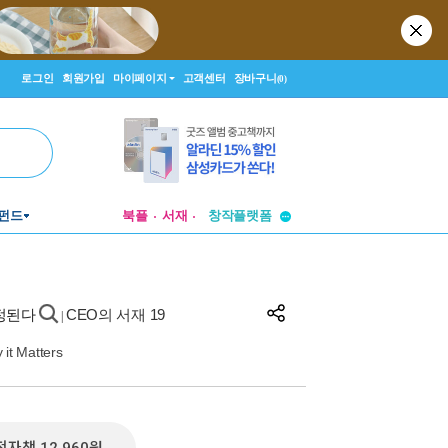
로그인
회원가입
마이페이지
고객센터
장바구니
(0)
투비컨티뉴드
펀드
북플
서재
창작플랫폼
투비컨티뉴드
결정된다
CEO의 서재 19
|
it Matters