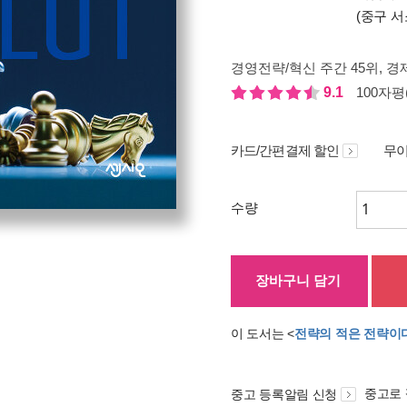
(중구 서
경영전략/혁신 주간 45위
, 경
9.1
100자평(
카드/간편결제 할인
무이
수량
장바구니 담기
이 도서는 <
전략의 적은 전략이
중고로
중고 등록알림 신청