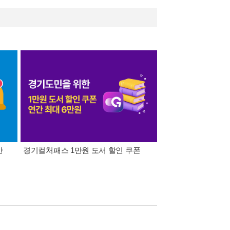
간
경기컬처패스 1만원 도서 할인 쿠폰
삼성카드가 쏜다! 알라