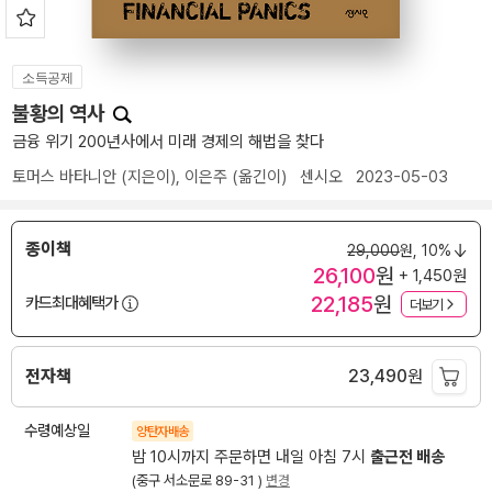
소득공제
불황의 역사
금융 위기 200년사에서 미래 경제의 해법을 찾다
토머스 바타니안
(지은이),
이은주
(옮긴이)
센시오
2023-05-03
종이책
29,000
원,
10%
26,100
원
+ 1,450원
22,185
원
카드최대혜택가
더보기
전자책
23,490
원
수령예상일
양탄자배송
밤 10시까지 주문하면 내일 아침 7시
출근전 배송
(중구 서소문로 89-31 )
변경