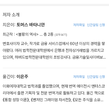
욕스러운 은행가뿐만 아니라 모든 범위의 행정 및 정치적 결정에 있
다는 것을 설득력 있게 보여준다. 무엇보다도, 그는 빅 데이터, AI, 양
저자 소개
자 컴퓨팅의 사용과 같은 기술의 영향에 올바르게 초점을 맞추고 있
으며, 이 모든 것은 시민들에게 이익이 될 뿐만 아니라 그들을 보호하
지은이:
토머스 바타니안
저자파일
신간알림 신청
는 금융 부문을 촉진하기 위해 활용되어야 한다고 주장한다. 이것은
최근작 :
<불황의 역사>
… 총 2종
(모두보기)
시기적절하고 철저하게 조사된 행동 요청이다."
변호사이자 교수, 작가로 금융 서비스업에서 60년 이상의 경력을 쌓
아왔다. 여러 법학전문대학원에서 은행과 전자상거래법을 가르치고
있으며, 하버드법학전문대학원의 초빙강사다. 금융기술및사이버보안
센터의 이사로 재직 중이다. 카터 행정부에서 통화감독청 수석 고문
의 특별 보좌역을, 레이건 행정부에서는 연방주택대출은행이사회의
옮긴이:
이은주
저자파일
신간알림 신청
법무 자문 위원을 맡았다. 이후 부시, 오바마, 트럼프 행정부의 러브콜
을 받고 연방준비제도이사회 첫 부의장 물망에 오르기도 했지만, 정
이화여자대학교 법학과를 졸업했으며, 현재 번역 에이전시 엔터스코
부 관련 업무 대신 다양한 정부 단체와 금융회사, 투자자를 대표하는
리아에서 출판 기획자 및 전문 번역가로 활동하고 있다. 옮긴 책으로
일을 하게 되었다. 그래도 여러 행정부에 비공식적인 자문역을 담당
《통합 성장 이론》, 《벤저민 그레이엄 자서전》, 《모든 주식을 소유하
했다. 미국 역사상 50번의 대형 금융 기관 실패 사례 가운데 30건의
라》, 《제시 리버모어의 주식투자 바이블》, 《투자의 미래》, 《불황의