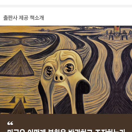
사례에 자문을 했으며, 이를 통해 금융 공황의 원인을 깊이 이해하게
역사》 등이 있다.
되었다. 금융 서비스 전문 변호사로서 합병, 규제 문제 등 다양한 소송
출판사 제공 책소개
을 맡으며 38년간 일했다. 덕분에 ‘금융 서비스 분야에서 미국 최고
의 변호사’란 평가를 얻었다. 400편이 넘는 논문과 여덟 권의 책을
냈으며, 강연 활동 및 언론 출연도 활발히 하고 있다. 블룸버그 TV, C
NN, 폭스 뉴스, PBS 및 다양한 라디오 프로그램에도 출연했다.