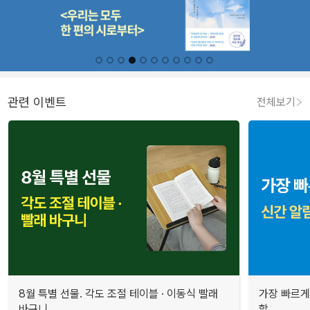
관련 이벤트
전체보기
8월 특별 선물. 각도 조절 테이블 · 이동식 빨래
가장 빠르게
바구니
합