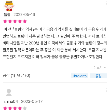
서도 책에서 언급되는 내용이 현실적으로 와닿을 것이며, 투자 및 재
메뉴
시 공적 관점을 필요로 하는 경우에도 개인의 관점은 자신의 맡은 바
테크를 영위하는 분들이나 비즈니스 상황에서 더 나은 대응전략이나
에 따라 편향이 있을 수 있다는 감상이 들었다. 우선 저작의 전체 성
늘술
2023-05-16
성과달성 등을 바라는 분들에게도 불황과 금융위기를 통해 얻을 수
격은 위기 유발 요인과 전개 과정 그리고 이후의 해석과 대안을 담은
있는 교훈적 메시지가 많아서 해당 도서를 통해 많은 부분을 배워 볼
형식으로 전개된다. 목차를 보면 알겠지만 저자는 각 시절의 불황사
이 책 『불황의 역사』는 미국 금융의 역사를 짚어보며 왜 금융 위기가
수 있을 것이다. 물론 저자의 주관적 요인이나 논리 등으로도 볼 수 있
를 보여주는 장을 시작하기 이전에 위기 요인과 자신의 식견으로 보
빈번하고 불황이 자주 발생하는지, 그 원인에 주 목한다. 저자 토머스
지만 이 책의 경우 경제의 역사를 통해 그리고 불황과 위기가 주는 현
는 대안부터 먼저 제시하고 있다. 그리고 다시 마지막 장에서 위기에
바타니안은 지난 200년 동안 미국에서의 금융 위기와 불황이 정부의
실성 등을 통해 현실적으로 배울 수 있어서 괜찮은 의미와 방향성 등
대한 해법을 제시하고 있다. 그의 식견과 주장의 핵심은 정부의 규제
잘못된 정책 때문이라는 주 장을 이 책을 통해 제시한다. 조금 지나친
을 함께 만나볼 수 있는 책이다. 또한 국가의 개입이나 정치의 잘못된
가 느슨하거나 과도한 경우 불황을 유발할 수 있다는 것이 요지라고
표현일지 모르지만 미국 정부가 금융 공황을 유발하거나 조장한다고
판단, 이어지는 국제관계 및 정세 등을 통해서도 경제현상에 대한 예
보였다. 그래서 제안하는 것이 정부의 역할에서 좀 더 체계적이고 전
밝히는 데 목적이 있다. 미국은 현재 전 세계의 유일한 초강대국으로
측이 가능하다는 점과 기술의 발달로 인해 미래경제에는 어떤 형태의
더보기
반적이며 전문성이 요구된다는 것이다. 각 기업과 기관의 역할도 언
군사는 물론 정치 외교, 특히 경제 면에서도 무소불위의 권력을 갖고
질서나 패턴 등이 새로 등장할지에 대해서도 구체적으로 표현하고 있
급하고 개인의 경제 금융 인식의 개선을 말하기도 하지만 저자가 중
공감 (
1
)
댓글 (0)
있다. 이에 따라 미국의 금융 불황은 전 세계에 영향을 미치고 세계 경
어서 다양한 관점에서의 조명과 예측이 인상적인 책이라 볼 수 있다.
시하는 것은 정부의 역할에 전문성이 보다 더 요구된다는 것이다. 다
제의 불황이 초래되면 극복하기가 더 힘들어지기 때문에 미국 금융
<불황의 역사> 누구나 겪을 수 있는 불황적 상황, 그리고 경제위기나
만 그런 전제를 하고 들어서는 불황사들을 보며 역사적으로 불황에서
정책의 패러다임을 바꿔야 하고, 이를 위해 축적된 '기술'을 이용해야
메뉴
공황사태로 인해 어떤 분야와 산업, 혹은 사람들이 직접적인 피해를
대통령들의 어리석음이나 부적절한 개입이 과연 그들의 개인 억지로
한다는 주장이다. 저자가 금융 불황이 잘못된 정부 정책 때문이라는
입을 수 있는지도 함께 표현하고 있어서 불황의 주는 부정적인 느낌
shine04
2023-05-17
관철되었을까 하는 생각이 깊이 들었다. 그러한 과정을 통해 연준이
충격적인 주장을 하는 이유는 분명하다. 1819년부터 2020년까지 미
외에도, 이를 해결하거나 극복하기 위한 또 다른 차원에서의 접근도
마련되었고 그러한 과정을 통해 기업과 금융의 역할이랄까 권한이 재