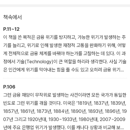
융 체계를 바꿔야 하는지를 고찰한다.
책속에서
P.11~12
이 책을 쓴 목적은 금융 위기를 방지하고, 가능한 위기가 발생하는 주
기를 늘리고, 위기로 인해 발생한 재정적 고통을 완화하기 위해, 어떻
게 전체적으로 금융 체계를 바꿔야 하는가를 고찰하는 데 있다. 이 과
정에서 기술(Technology)이 큰 역할을 하리라 생각한다. 사실 기술
은 인간에게 위기를 막아내는 힘을 줄 수도 있고 오히려 금융 위기를
유발할 수도 있다. 기술이 어느 쪽으로 작용하느냐는 전적으로 우리
의 선택에 달렸다.
P.106
미국에서 지난 200년 동안 통화 및 금융 부문을 감독하면서 선의로
그런 금융 재앙이 무작위로 발생하는 사건이라면 모든 국가가 동일한
한 정책이었으나 결과적으로는 실수였던 사례를 추적했다. 앞으로 이
빈도로 그런 위기를 겪을 것이다. 미국은 ‘1819년, 1837년, 1839년,
런 일이 재발하지 않게 하려는 목적에서다. 그리고 전례 없는 금융 혜
1857년, 1861년, 1873년, 1884년, 1890년, 1893년, 1896년, 19
택 그리고 기술이 촉발한 뜻밖의 위협에 초점을 맞췄다.
07년 그리고 1920년대, 1930~1933년, 1980년대, 2007~2009
_ ‘서문’ 중에서
년에 주요 은행업 위기가 발생했다. 이를 캐나다 상황과 비교해 보라.