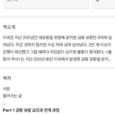
책소개
미국은 지난 200년간 대공황을 포함해 굵직한 금융 공황만 9차례 일
어났다. 작은 것까지 합치면 수십 차례 넘게 일어났다. 2만 개 이상의
은행이 파산했고 그럴 때마다 어김없이 심각한 불황이 찾아왔다. <불
황의 역사>는 지난 200년 동안 미국에서 발생한 금융 공황을 분석한
책이다.
목차
이 책의 저자는 미국 정부가 공황을 유발하거나 조장한다고 주장한
다. 공황이 잘못된 정부 정책으로 일어난다는 것이다. 하지만 이런 위
서문
기가 알려질 때 정치적 언어와 뒤얽혀 진실이 교묘하게 가려진다고
들어가는 글
설명한다. <불황의 역사>는 정부의 감독과 개입이 어떻게 공황을 유
발하는지, 이로 인해 발생한 경제적 고통을 완화하기 위해 어떻게 금
Part 1 공황 유발 요인과 전개 과정