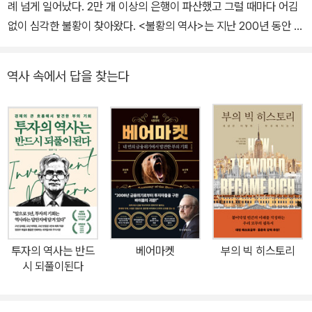
례 넘게 일어났다. 2만 개 이상의 은행이 파산했고 그럴 때마다 어김
없이 심각한 불황이 찾아왔다. <불황의 역사>는 지난 200년 동안 미
국에서 발생한 금융 공황을 분석한 책이다. 이 책의 저자는 미국 정부
가 공황을 유발하거나 조장한다고 주장한다. 공황이 잘못된 정부 정
역사 속에서 답을 찾는다
책으로 일어난다는 것이다. 하지만 이런 위기가 알려질 때 정치적 언
어와 뒤얽혀 진실이 교묘하게 가려진다고 설명한다. 만일 금융위기가
무작위로 발생하는 사건이라면 모든 국가가 동일한 빈도로 위기를 겪
어야 한다. 그러나 캐나다는 같은 기간 단 2번 일어났고 주요 은행의
파산은 없었다. 세계 역사를 보더라도 미국보다 금융위기를 많이 겪
은 나라는 아르헨티나뿐이다. 우리는 금융위기의 원인으로 기업의 과
도한 이익 추구나 은행의 부정 대출 등을 꼽는다. 하지만 저자는 정부
의 과도한 개입이나 잘못된 감독과 정책이 원인이라고 말한다. <불황
의 역사>는 정부의 감독과 개입이 어떻게 공황을 유발하는지, 이로
투자의 역사는 반드
베어마켓
부의 빅 히스토리
인해 발생한 경제적 고통을 완화하기 위해 어떻게 금융 체계를 바꿔
시 되풀이된다
야 하는지를 고찰한다. 저자는 레이건 행정부에서, 부시, 오바마, 트럼
프 행정부까지 금융 전문가로 활약하며 400편 이상의 논문을 발표