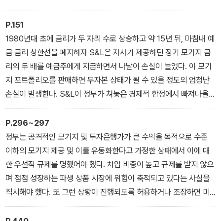
캐나다는 이러한 위기가 1827년과 1839년 단 두 차례 발생했을 뿐
이고 이때 주요 은행도 파산하지 않았다. 미국보다 은행업 위기가 더
P.151
많이 발생한 국가는 아르헨티나뿐이다. 아르헨티나는 ‘잘못된 통치가
1980년대 초에 금리가 두 자리 수로 상승하고 약 15년 뒤, 마침내 예
너무 오랫동안 이어진 탓에 실질적으로 이 나라의 정치사는 곧 잘못
금 금리 상한선을 폐지하자 S&L은 자사가 제공하던 장기 모기지 금
된 관리 그 자체’라고 묘사할 정도였다. 은행업 위기에 관한 한 미국과
리의 두 배를 예금주에게 지급하면서 나날이 손실이 늘었다. 이 모기
아르헨티나를 어떻게 동일선상에 놓을 수 있겠는가? 무언가 크게 잘
지 포트폴리오를 판매하면 무자본 상태가 될 수 있을 정도의 엄청난
못된 부분이 있다
손실이 발생한다. S&L이 정부가 쳐놓은 경제적 함정에서 빠져나올
_ ‘2장 금융 규제 체계의 작동 방식’ 중에서
방법은 거의 없었다. 따라서 1,400곳이 넘는 S&L이 파산하거나 다
른 곳과 합병했다. 선의로 행한 정부 정책, 불안정한 시장, 인간의 행
P.296~297
동, 신뢰의 상실 등이 이러한 문제를 발생시켰다.
정부는 공격적인 모기지 및 투자은행가가 큰 수익을 목적으로 수준
_ ‘제3장 저축대부조합의 교훈’ 중에서
이하의 모기지 제공 및 이를 유동화한다고 가정한 상태에서 이에 대
한 우선적 규제를 명했어야 했다. 차입 비중이 높고 규제를 받지 않으
며 점점 성장하는 파생 상품 시장에 위험이 축적되고 있다는 사실을
직시해야 했다. 또 그런 상황이 진행되도록 허용하거나 조장하면 미
국 경제라는 ‘혈관’ 속으로 재정적 균열이라는 병균이 흘러 들어간다
는 사실을 알았어야 한다. FCIR은 민간 부문뿐 아니라 정부가 이 위
P.440