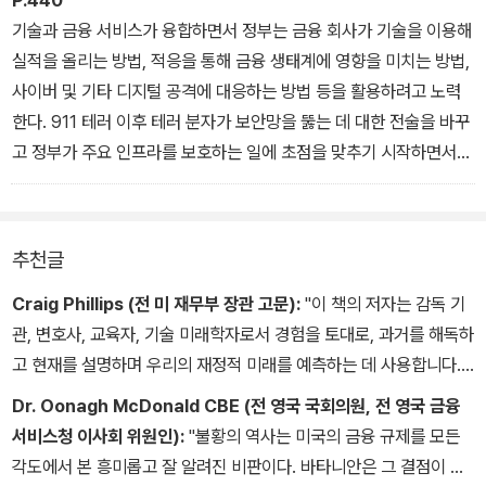
기를 예측했어야 했다고 결론 내렸다. 그런데 정부는 왜 위기를 예측
기술과 금융 서비스가 융합하면서 정부는 금융 회사가 기술을 이용해
하지 못했을까? 금융 유인책이 모두 위기를 유발하는 요소로 작용했
실적을 올리는 방법, 적응을 통해 금융 생태계에 영향을 미치는 방법,
다. 부분적으로 점점 복잡해지는 위기를 관찰·주시하는 일은 무척 까
사이버 및 기타 디지털 공격에 대응하는 방법 등을 활용하려고 노력
다롭고 비용도 많이 들어가는 작업이었다. 위험에 대한 투명성 결여
한다. 911 테러 이후 테러 분자가 보안망을 뚫는 데 대한 전술을 바꾸
로 파생 상품을 이용해 경제적 차입 상태를 감추는 상황이 발생했고
고 정부가 주요 인프라를 보호하는 일에 초점을 맞추기 시작하면서
시장 보상 구조는 위험을 창출하고 이를 감수하는 환경을 조장했다.
이런 노력과 시도가 가시화됐다. 기술이 금융 서비스 영역에 스며들
이 모든 사실 때문에 규제 기관이 완전히 이해하지 못한 그래서 익숙
자 금융 규제 기관은 금융 기관이 사용하는 기술과 이에 따른 위험 요
하지 않은 새로운 문제가 발생했다. 수많은 붕괴 신호를 감지하지 못
소에 초점을 맞췄다. 그러나 정부는 금융 기관이 기술을 사용하는 방
추천글
하고 놓칠 때가 많았다. 부분적으로는 정부가 활용하는 자료와 자원
법 자체를 규제하는 부분에만 관심을 기울여서는 안 된다. 금융 기관
이 부족하기 때문이다. 정부는 실제로 보유한 자료와 자원의 한계 안
이 특히 인공 지능 그리고 다가오는 미래에 활성화될 양자 컴퓨팅 같
Craig Phillips (전 미 재무부 장관 고문):
"이 책의 저자는 감독 기
에서 최선을 다했다. 다가올 금융 위기를 피하려면 기술의 장점을 최
은 기술을 활용해 지금의 제한된 자료 분석 체계를, 금융의 미래를 더
관, 변호사, 교육자, 기술 미래학자로서 경험을 토대로, 과거를 해독하
대한 활용해야 한다.
잘 예측하고 더 신뢰할 만한 실시간 거시 및 미시 경제 지표를 제공하
고 현재를 설명하며 우리의 재정적 미래를 예측하는 데 사용합니다.
_ ‘9장 빌린 차는 세차하지 않는다’ 중에서
는 체계로 전환시키는 방법도 고려해야 한다. 악의적 기술 애플리케
잠재적인 미래 금융 공황을 파악하고 방지하는 데 있어 기술이 수행
Dr. Oonagh McDonald CBE (전 영국 국회의원, 전 영국 금융
이션으로 금융 인프라를 무너뜨리려는 시도를 저지하는 방법도 고려
할 수 있는 역할에 대한 중요한 통찰력을 제공하는 책이다."
서비스청 이사회 위원인):
"불황의 역사는 미국의 금융 규제를 모든
해야 한다.
각도에서 본 흥미롭고 잘 알려진 비판이다. 바타니안은 그 결점이 탐
_ ‘12장 첨단 기술’ 중에서