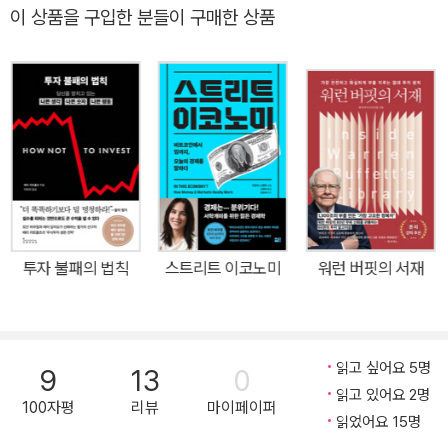
한 미국 최고의 금융 변호사이자 미국 금융의 살아있는 역사로 불리
이 상품을 구입한 분들이 구매한 상품
는 바타니안이다. 미국의 금융위기는 나의 경제위기로 이어진다. 위
기의 조짐은 어떻게 오는지, 그 위기의 조짐에 맞춰 개개인은 어떤 방
향으로 나아가야 할지 이 책을 통해 깨달음을 얻고 준비를 할 수 있을
것이다. 과거는 현재를 비추는 거울이기 때문이다.
투자 불패의 법칙
스트리트 이코노미
워런 버핏의 서재
읽고 싶어요 5명
9
13
0
읽고 있어요 2명
100자평
리뷰
마이페이퍼
읽었어요 15명