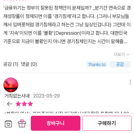
국에서 수십차례의 금융 위기가 일어나 2만 개 이상의 은행이 파산하
중요하다고 표현하고 있는 책이다.​<불황의 역사> 우리의 입장에서는
‘금융위기는 정부의 잘못된 정책만의 문제일까? _분기간 연속으로 경
정립되어 갔던 것은 아닌가 하는 감상이 일었다. 모두가 알다시피 미
는 동안 캐나다는 단 두 차례 일어났고 주요 은행도 파산하지 않았기
미국의 변화나 그들의 경제가 중요할 것인데, 해당 도서의 경우에도
제성장률이 정체되면 이를 ‘경기침체’라고 합니다. (그러니 부모님들
국은 기업 출신 장관들 연준 출신 장관들이 각 정부마다 이어지고 정
때문이다. 금융위기가 무작위로 발생하는 사건이라면 모든 국가가 동
미국의 정치나 경제, 그리고 세계 패권을 이끌어 나가는 다양한 주체
께서 입버릇처럼 경기침체라고 하는건 그냥 일상인겁니다) 그런데 이
권이 끝나면 다시 기업이나 연준으로 돌아가는 구조이다. 연준 또한
일한 빈도로 위기를 겪어야 한다는 것이다. 미국보다 금융위기를 많
나 지역권들의 경우 어떤 형태로 가까운 미래를 준비하며 현재의 상
게 ‘지속’이되면 이를 ‘불황’(Depression)이라고 합니다. 대한민국
정부 산하가 아니라 주주들의 소유임은 상식이기도 하다. 과연 이들
이 겪은 나라는 아르헨티나뿐이다.저자는 미국의 금융 위기를 증빙하
황을 지켜보고 있는지도 책을 통해 접하며 판단해 보게 된다. 자본주
기준으로 지금이 불황인지 아니면 경기침체인지는 시간이 말해줄텐
이 주주들의 이익과 시민의 이익이 충돌할 때 그리고 시민의 불안정
기 위해 대공황을 포함해 지난 200년 동안 미국에서 발생한 9개의
의의 시작점에서부터 코로나 팬데믹 불황적 상황까지, 잘 정리된 경
데, 중요한 것은 이 불황이라는 것이 결과론적으로 보자면 일련의 사
으로 주주들의 이익이 보장될 때 시민이라는 대중을 위한 선택을 할
금융 공황을 분석, 정부의 감독과 개입이 어떻게 공황을 유발하는지,
더보기
제학 가이드북으로 볼 수 있는 해당 도서를 통해 누구나 쉽게 배우며
이클처럼 발생했다는 것입니다. 이것의 증거는 대한민국 뿐만 아니라
것인가 주주의 이익을 선택할 것인가 의문이 들 뿐이다. 미국 불황사
이로 인한 극심한 경제적 고통을 줄이기 위해 어떻게 금융 체계를 바
이를 현실에서 혹은 실물 경제에서는 어떤 형태의 배움과 가치 판단
공감 (
1
)
댓글 (0)
전세계적인 경제강국인 미국역시 1900년대부터 현재의 이르기까지
는 한 국가의 화폐생산권리를 일부 주주들이 장악해 나가는 과정과
꿔야 하는지 고찰한다. 저자는 레이건 행정부에서, 부시, 오바마, 트럼
이 필요한지도 함께 접하며 활용해 보자. ​
9번의 불황이 있었다는 것에서 찾아볼 수 있습니다. 더욱 중요한건
그들의 권력이랄까 이익이 확장되어가는 구조로 이루어진 것은 아닌
프 행정부까지 금융 전문가로 활약하며 400편 이상의 논문을 발표
불황의 사이클을 보는것도 중요하지만, 불황에 대한 대비를 어떻게
가 하는 의혹을 이쯤에서 갖는다고 해도 무리만은 아닐 것이다. 그렇
메뉴
한 미국 최고의 금융 변호사이자 미국 금융의 살아있는 역사로 불리
하냐가 더욱 중요하겠죠. <불황의 역사>가 그러한 해답을 줄 수 있을
다면 정부의 역할 제한이나 규제의 긴장과 이완에만 주목할 게 아니
고 있다. 이 책은 지난 200년간 일어난 굵직한 9개의 주요 금융 위
거침없는사내
2023-05-29
지에 대한 호기심으로 책장을 열었습니다. 일단 본서를 읽는다면, 어
라 초기득권층 다시 말해 주주들의 권리를 확장하는 과정이 시민들의
뒤로가
기가 정부의 어떤 판단 미스로 일어났는지 사건별로 상세히 분석한
기
느정도 각오를 하셔야합니다. 첫째 장장 620페이지가 되는 방대한
불안정을 요구하는 경우는 없는 것인가를 총체적으로 감찰하는 체제
다. 예를 들어, 1990년대 1,000개 넘는 은행이 파산한 S&L(저축대
<불황의 역사> 자본주의의 심장 미국에서 대공황을 포함해 지난 20
양을 자랑하는데 이건 미국 불황의 첫번째부터 팬데믹이후까지 연대
가 갖춰져야 하는 것이 아닌가 하는 생각이 들었다. 저작은 전체적으
부조합) 사건은 정부가 대출자를 지원하려는 선의의 정책에서 비롯됐
보관함담기
선물하기
0년 동안 발생한 9개의 금융 공황을 분석, 정부의 감독과 개입이 오
장바구니
구매하기
기순으로 다루기 때문에 양이 늘어지는 건 어쩔방도가 없습니다. 둘
로 대중서라기에는 초반과 중반까지 상당히 건조한 문체를 유지한다.
고, 2008년 금융위기 역시 파생상품의 위험성을 감지하지 못해 규제
히려 어떻게 공황을 유발하고 일반 서민들에게 극심한 경제적 고통을
째, S&L등등 온갖 미국 거시경제에 해당하는 알파벳 약어가 많습니
대중서이지만 독해에 꽤 전문적 배경지식을 요구하고 있다. 경제를