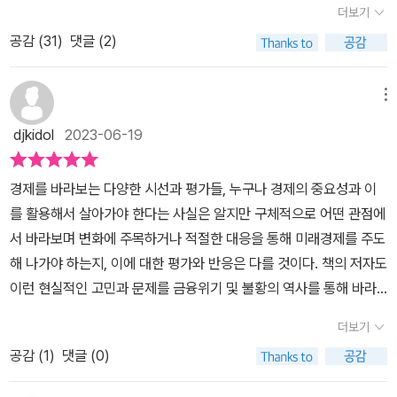
더보기
달러의 동요, 원자재(공급망) 문제, 미국 금융의 불안정성 등 세계적
공감 (
31
)
댓글 (2)
경제 재난의 우려는 그 어느 때보다도 높아졌다. 경제와 금융과는 거
리가 먼 나 같은 사람도 이 시절의 불안이 경제라는 면에서도 깊다는
걸 알기에, 조금이라도 덜 동요하고 안정을 취하기 위해 한 사람으로
메뉴
서 노력해 가질 수 있는 최대한의 위안은 경제 지식이 아닐까 하는 생
djkidol
2023-06-19
각을 하게 되었다. 당랑거철이라고는 해도 사람이 시절 앞에 무력해
질 때 위안 삼을 힘 같은 것은 필요하다고 생각한다. 그리고 한낱 소시
경제를 바라보는 다양한 시선과 평가들, 누구나 경제의 중요성과 이
민이 가질 최대한의 위안은 경제 지식이 아닐까 싶다. 그런 생각에 미
를 활용해서 살아가야 한다는 사실은 알지만 구체적으로 어떤 관점에
국의 200년간의 불황사를 짚어주며 해설과 대안을 담론하는 본서가
서 바라보며 변화에 주목하거나 적절한 대응을 통해 미래경제를 주도
눈에 띄었고, 이 시절 가장 빛을 발할 책 중 하나가 아닐까 하는 생각
해 나가야 하는지, 이에 대한 평가와 반응은 다를 것이다. 책의 저자도
에 손을 내밀었다. 미국 각 행정부에서의 전적을 보여주는 저자의 약
이런 현실적인 고민과 문제를 금융위기 및 불황의 역사를 통해 바라
력이 더욱 그가 역대 불황에 대해 지적하는 것만이 아니라 나름의 대
보며 더 나은 형태의 경제전망과 바라보는 통찰력에 대해 말하며 국
안을 제시해 주리라 기대하게 했다. 다만 저자의 약력을 보며 그가 미
더보기
가나 기업, 혹은 개인의 입장에서는 어떤 형태로 경제현상에 대해 이
국 각 정부마다 경제 관련 소임을 다했기는 하지만 근본적으로 법조
공감 (
1
)
댓글 (0)
해해야 하는지를 자세히 조언하고 있다.​<불황의 역사> 특히 우리 경
인이다 보니 경제에 대한 전망이라고 해도 다소 정부 역할과 법적 영
제의 경우 외부의 변수나 위험에 대한 영향력을 크게 받는다는 점에
향에 대해 편중될 우려도 있겠구나 우려를 하게 됐다. 독서를 하며 역