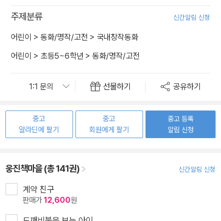
주제분류
신간알림 신청
어린이
>
동화/명작/고전
>
국내창작동화
어린이
>
초등5~6학년
>
동화/명작/고전
선물하기
공유하기
중고
중고
중고 등록
알라딘에 팔기
회원에게 팔기
알림 신청
웅진책마을 (총 141권)
신간알림 신청
계약 친구
판매가
12,600
원
도깨비불을 보는 아이