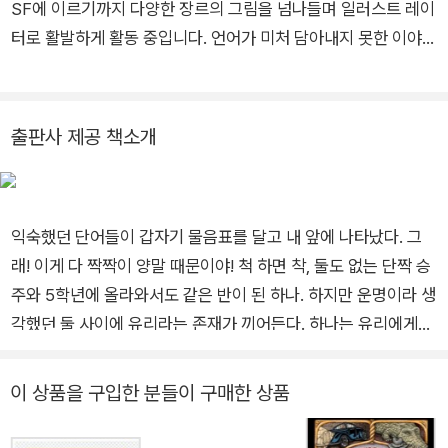
SF에 이르기까지 다양한 장르의 그림을 넘나들며 일러스트 레이
터로 활발하게 활동 중입니다. 언어가 미처 담아내지 못한 이야기
를 그림으로 이야기하는 일에 흥미를 느끼고 있습니다. 우주의 바
다, 그 농도의 차이에 따른 변화를 봅니다. 변화 속에 서 일어나는
지구의 여러 변신 이야기를 그렸습니다. 그동안 『거장의 색, 명화
출판사 제공 책소개
컬러링 북』, 『쿵쾅! 쿵쾅!』, 『수상한 아이가 전학 왔다』, 『어린이를
위한 정의란 무엇인가』 등 다양한 작품을 출간했습니다.
익숙했던 단어들이 갑자기 물음표를 달고 내 앞에 나타났다. 그
래! 이게 다 짝짝이 양말 때문이야! 척 하면 착, 둘도 없는 단짝 승
주와 5학년에 올라와서도 같은 반이 된 하나. 하지만 운명이라 생
각했던 둘 사이에 유리라는 존재가 끼어든다. 하나는 유리에게서
승주를 되찾으려 애쓰다 다른 아이들과도 멀어지게 되고, 그런 하
나의 곁을 맴도는 정균이와 자신을 “직업 부적응자”로 소개하는
이 상품을 구입한 분들이 구매한 상품
담임 선생님은 매일 위로에 더해 신선한 혼란을 하나에게 건네 온
다. 짝짝이 양말 신세가 되어 바라보니, 세상은 무엇 하나 당연하