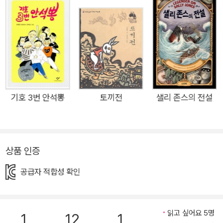
지 않은 의문투성이. 단짝이란 무엇일까? 우정이란 무엇일까? 꿈
이란, 씩씩함이란, 운명이란, 나다움이란? 하나는 자신의 눈앞에
던져진 사소하지만 중요한 질문들에 하나다운 답을 내려 나가는
데… 더없이 솔직하고 담담하게 마주하는 우정과 관계의 진실 초
등학교 고학년에 접어든 아이의 일상에서 친구 관계는 커다란 비
중을 차지한다. 더없이 복잡하고 다양한 이유로 누군가와 가까워
지기도 멀어지기도 하는 상황은 ‘단체 생활’이라는 체제와 만나
기호 3번 안석뽕
토끼전
샐리 존스의 전설
벗어나기도 어렵다. 단짝이나 우정 등의 소재를 예쁘게 꾸며 묘사
한 작품이 많은 이유도 그 때문일 것이다. 일상에서 커다란 비중
을 차지하는 그것이 아름답기를 바라는 마음. 하지만 <짝짝이 양
상품 인증
말>은 더없이 솔직하고 담담한 시선으로 초등학생 사이의 우정
과 관계를 바라보고 이야기하는 책이다. 캐릭터들은 그럴싸하게
공급자 적합성 확인
포장된 설명과 교훈 대신, 거칠고 울퉁불퉁한 진짜 모습을 보여주
며 읽는 이에게 질문을 건넨다. 인간 관계가 우리에게 몹시 중요
하다고 해서 그 양상이 언제나 아름답기만 한 것은 아니지 않냐
읽고 싶어요 5명
1
12
1