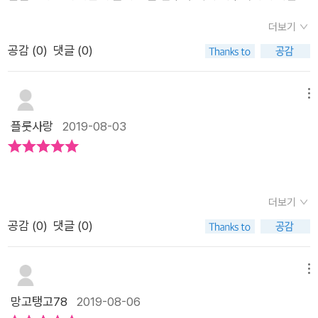
시절을좋은 추억을 간직하고 있던 정균이의 마음을하나는 몇달
합니다.^^(이 포스팅은 출판사로부터 제공 받은 도서를 읽고 쓴
꼬일대로 꼬여만 가는 첫등교일에 도대체 무엇이 문제인지 생각
이 지나서야 알게 되죠그런 정균이에게 고마운 마음을 담뿍 담아
더보기
솔직 담백한 글입니다.)
하는 것도 잠시 그날따라 짝짝이로 신고온 양말이 눈에 띄게 되
서 정균이 얼굴을 그려요승주만 보느라 다른 아이들을 깊이 살펴
공감 (
0
)
댓글 (0)
고, 모든 것이 짝짝이 양말로 인해 문제가 생긴것만 같은 생각이
보지 않았다는 걸 깨달게 되고 털털하고 장난스런 강하나의 모습
들지만 정작 문제는 짝짝이 양말이 아닌 저마다의 다른 생각와 오
으로 점점 돌아와요<짝짝이 양말> 을 읽고단짝 친구나 삼삼오
해로 인한 것이었음을 알려주고 각자의 눈높이에 맞추어 반친구
메뉴
오 무리지어 노는 모습다수의 아이가 한명의 아이를 이상한 시선
들과 오해를 풀고 다시금 학교생활에 적응해 나가는 모습을 통하
플룻사랑
2019-08-03
으로 보는 모습이우리 아이들의 학교 생활가 크게 다르지 않을 것
여 우리에게 큰 교훈을 주는 책입니다 유리로 인해 승주와 사이
같아서,하나처럼 단짝 친구만 바라보며그 친구로 인해 학교 생활
가 서먹해진 하나는 그 이유를 아침에 신고 온 짝짝이 양말 탓이
의 안정과 즐거움을 찾는 친구도 알기에더욱 마음이 아파왔어요
라고 생각했어요. 마침 새로 부임해온 사차원 정나래 선생님이 담
딸아이도 저랑 같은 느낌을 받은 것 같아요이 책을 읽으면서 한
임으로 오시고 앙숙인 정균이가 짝이 되어 혼란한 5학년 생활을
더보기
친구가 생각났다고 하더라구요.그 친구에게 선물해 주고 싶다길
하나는 시작하게 되었어요. 승주와의 사이를 회복하려다 다른 친
공감 (
0
)
댓글 (0)
래 흔쾌히 허락했죠단짝이란 무엇일까? 우정이란 무엇일까? 꿈
구들과도 사이가 안 좋아진 하나는 단짝 없이 혼자인 시간을 가지
이란, 씩씩함이란, 운명이란, 나다움이란? 작가가 던지는 질문에
게 되면서승주와의 우정에 대해서 그리고 친구관계에 대해서 생
딸아이의 친구도 본인의 모습을 먼저 찾고 사랑하게 되길 바래봅
메뉴
각을 하게 되네요. 아이들은 이런 과정을 거치고 성숙해나갈 거라
니다. 고학년 여자 친구들이 공감할 내용일 많을거예요.
망고탱고78
2019-08-06
는 생각을 하며 책 속 정나래 선생님이 하나에게 한 것처럼 뒤에