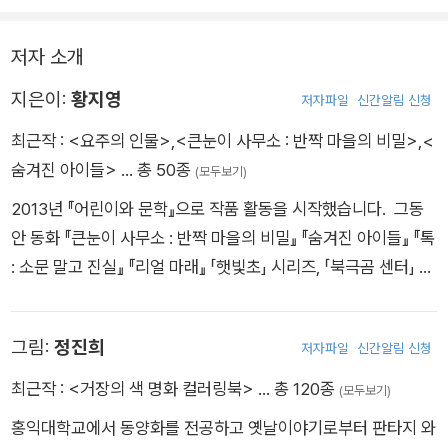
저자 소개
지은이:
황지영
저자파일
신간알림 신청
최근작 :
<요주의 인물>
,
<큰눈이 사무소 : 반짝 마을의 비밀>
,
<
숨겨진 아이들>
… 총 50종
(모두보기)
2013년 『어린이와 문학』으로 작품 활동을 시작했습니다. 그동
안 동화 『큰눈이 사무소 : 반짝 마을의 비밀』 『숨겨진 아이들』 『톡
: 소문 말고 진실』 『리얼 마래』 「햇빛초」 시리즈, 「북극곰 센터」 시
리즈, 청소년소설 『블랙박스 : 세상에서 너를 지우려면』 등을 썼
습니다. 웅진주니어 문학상과 마해송문학상을 받았습니다.
그림:
정진희
저자파일
신간알림 신청
최근작 :
<거장의 색 명화 컬러링북>
… 총 120종
(모두보기)
홍익대학교에서 동양화를 전공하고 옛날이야기로부터 판타지 와