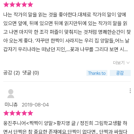
볼 수 있어서 좋았는데 단짝에만 집중하다 보면 자칫 여러 관계에
눈을 돌릴 수 없다는 사실이 아이들에게 좋은 교훈이 될 것 같았
나는 작가의 말을 읽는 것을 좋아한다.대체로 작가의 말이 앞에
다. 강하나와 승주는 4학년 내내 단짝이었다. 운 좋게도 5학년이
있으면 앞에, 뒤에 있으면 뒤에 읽지만뒤에 있는 작가의 말을 읽
돼서도 승주와 같은 반이 되고 하나는 당연히 승주와 쭉 함께할
고 나면 마지막 한 조각 퍼즐이 맞춰지는 것처럼 명쾌한순간이 찾
줄 알았다. 그런데 그 둘 사이에 유리가 끼어들게 된다. 아침에 등
아 오는게 좋다. '자꾸만 한짝이 사라지는 우리 집 양말들,어느 날
교만 서둘렀더라도 승주 옆자리에 앉았을 텐데 이 모든 게 짝짝이
갑자기 우리나라는 떠났던 지인,...꽃과 나무를 그리다 보면 시간
양말 때문인 것 같다. 새침데기에 질투 많은 유리는 모범생 승주
가는 줄 몰랐던 나,여러 조각들이 모여 이 책이 되었어요.' 그렇구
에게 들러붙어 하나가 끼어들지 못하게 방어막을 친다. 하나는 여
더보기
나. 작가가 만난 주변의 이들이 이 짝짝이 양말의 주인공들이었구
우 같은 유리뿐 아니라 모질게 말 못 하는 승주도 원망스럽다. 짝
공감 (
2
)
댓글 (0)
나.짝짝이 양말은 우리가 잘 신게 되지는 않는다. 아마도 누가 볼
없이 어정쩡해져 버린 하나는 그렇게 승주 곁에 있지 못하고 혼자
까?봐 그렇지 않을까.내가 좋아하던 양말이 한 짝씩 각자 있게 된
앉게 되지만 다행히 일학년 때부터 장난치며 친하게 지낸 정균이
다 하더라도 이 둘을 합쳐 신게되지는 않으니까.아마 살면서 우리
메뉴
가 하나를 은근슬쩍 챙긴다. 그러나 단짝 없는 학교생활이 재미
는 온전히 나를 생각하기 보다는 여러 사람속에서의 나의 모습을
미니츄
2019-08-04
있을 리가 없다. 자신과 쿵작이 맞는 이가 없으니 더 위축되고 결
더 의식하고 지내는건 아닌지 모르겠다. 승주, 유리, 정균, 그리
국 외톨이처럼 혼자 다니게 된다. 쿨한 척 혼자도 괜찮다고 위안
고 나(하나)+정나래 선생님단짝 친구와의 갈등, 왕따? 은따?, 그
삼으며. 그런데 그런 하나에게도 구세주(?)가 등장했으니 바로
웅진주니어<짝짝이 양말>황지영 글 / 정진희 그림학교생활 하
리고 꿈을 포기하고 살것인가에 대한 생각을하게 한다. 하나가 유
새로 오신 담임선생님이었다. 담임 선생님의 등장은 그야말로
면서 단짝은 참 중요한 존재예요.단짝이 없다면.. 단짝과 싸웠다