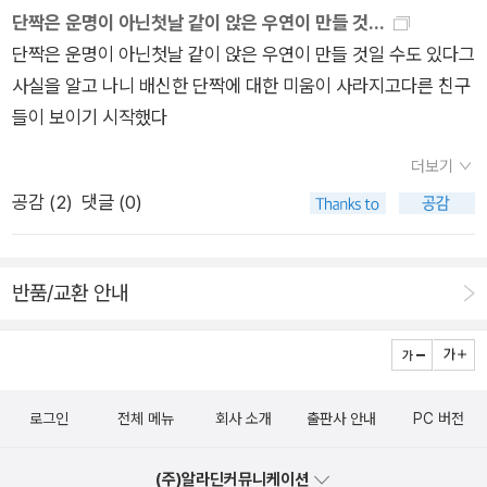
단짝은 운명이 아닌첫날 같이 앉은 우연이 만들 것...
으로서의 관계에 해답도 되지 않을까 하는 생각을 해보게 되었습
단짝은 운명이 아닌첫날 같이 앉은 우연이 만들 것일 수도 있다그
니다.
사실을 알고 나니 배신한 단짝에 대한 미움이 사라지고다른 친구
들이 보이기 시작했다
더보기
공감 (
2
)
댓글 (0)
반품/교환 안내
로그인
전체 메뉴
회사 소개
출판사 안내
PC 버전
(주)알라딘커뮤니케이션