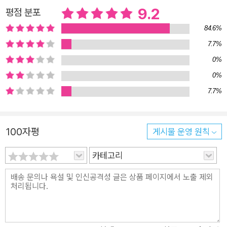
9.2
평점 분포
을 읽으면서도 읽을 때마다 다른 판단을 내릴 수 있도록 구성되어
읽는 재미와 깊이를 더하는 대사와 장면들, 이를 따라 단선적인
84.6%
피해자와 가해자의 구도를 넘어 순간순간 늑대와 토끼의 위치를
7.7%
바꾸어 가지는 인물들을 미워하고 응원하다 보면, 어느새 나의 주
0%
위 사람들을 둘러싼 이해의 폭마저 넓어진 것을 발견할 수 있을
0%
것이다.
7.7%
100자평
게시물 운영 원칙
카테고리