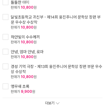
돌돌한 아이
판매가
10,800
원
달빛초등학교 귀신부 - 제14회 웅진주니어 문학상 장편 부
문 우수상 수상작
판매가
10,800
원
하얀빛의 수수께끼
판매가
10,800
원
안녕, 엄마 안녕, 로마
판매가
10,800
원
경성 기억 극장 - 제13회 웅진주니어 문학상 장편 부문 우수
상 수상작
판매가
10,800
원
앵무새 초록
판매가
9,900
원
더보기