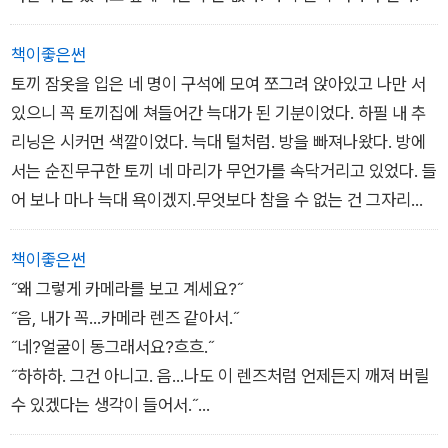
책이좋은썬
토끼 잠옷을 입은 네 명이 구석에 모여 쪼그려 앉아있고 나만 서
있으니 꼭 토끼집에 쳐들어간 늑대가 된 기분이었다. 하필 내 추
리닝은 시커먼 색깔이었다. 늑대 털처럼. 방을 빠져나왔다. 방에
서는 순진무구한 토끼 네 마리가 무언가를 속닥거리고 있었다. 들
어 보나 마나 늑대 욕이겠지.무엇보다 참을 수 없는 건 그자리에
승주 토끼도 끼어 있다는 것이다.
책이좋은썬
˝왜 그렇게 카메라를 보고 계세요?˝
˝음, 내가 꼭...카메라 렌즈 같아서.˝
˝네?얼굴이 동그래서요?흐흐.˝
˝하하하. 그건 아니고. 음...나도 이 렌즈처럼 언제든지 깨져 버릴
수 있겠다는 생각이 들어서.˝
카메라 렌즈를 들여다 봤다. 긁은 금 두 개가 나 있었다.