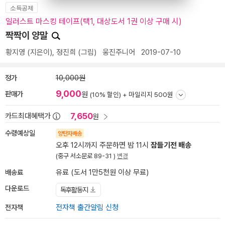
소득공제
일러스트 마스킹 테이프(택1, 대상도서 1권 이상 구매 시)
짝짝이 양말
황지영
(지은이),
정진희
(그림)
웅진주니어
2019-07-10
정가
10,000원
9,000
판매가
원
(10% 할인) +
마일리지 500원
7,650
카드최대혜택가
원
수령예상일
양탄자배송
오후 12시까지 주문하면 밤 11시
잠들기전 배송
(중구 서소문로 89-31 )
변경
배송료
유료 (도서 1만5천원 이상 무료)
다운로드
독후활동지
전자책
전자책 출간알림 신청