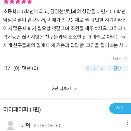
서 응원해주는 어른이 되어야겠다는 생각을 하게 되었답니다.
초등학교 5학년이 되고, 담임선생님과의 상담을 하면서5,6학년
담임을 많이 맡으셔서, 이때가 친구문제로 젤 예민할 시기이라집
에서 많은 대화가 필요할 것같다며 조언을 해주셨지요. 그리고 1
학기동안 끊이지않은 친구들과의 소소한 일과 마찰로 아이는 늘
제게 친구들과의 일에 대해 기쁨과 답답한, 고민을 털어놓는 시간
이 많아지게 되었습니다. 그리고 어쩜, 방학중엔 그들만의 말할수
더보기
없는 스트레스가 한풀꺽인게 다행일지도 모르는여름방학을 보내
공감 (
0
)
댓글 (0)
면서,친구와의 관계, 배려,소통에 관한 책을 많이 읽게 해주었어
요본인도 혼란스럽고, 당황스러울 친구들과의 관계를 책을 통해
친구의 마음, 나의 마음을 알게되고 현명하고 지혜롭게 헤쳐나가
2편 더보기
게 하기 위해서이지요 이번에도 감사히 선물받은 '짝짝이 양말'
책은저희 딸아이와 같은 학년인 주인공 승주와 하나 그리고 그들
쓰기
마이페이퍼 (1편)
주변의 인물들을 통해꼬인 실타래 처럼 엮인 고민과 갈등을 아이
들 시선에서 얘기해주고 있고 진심의 마음이 통하면, 깊은 오해도
애덕
2019-08-30
메뉴
풀어질수 있다는 결론은 어쩜 아이들의 관계를 넘어 인간대 인간