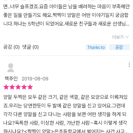
리에게 승주를 빼앗긴 느낌으로 속상해 할때는 그땐 그랬지..하나
센세이션이다. 젊은 여선생님의 놀라운 패션 감각과 자유분방해
면..너무 슬프겠죠.요즘 아이들은 남을 배려하는 마음이 부족해안
야크면 정말 별일 아니다..하고 얘기해주고 싶고, 정나래 선생님
보이는 성격은 여태껏 보아온 선생님의 이미지와는 딴판이다. 평
좋은 일을 만들기도 해요.짝짝이 양말은 어떤 이야기일지 궁금합
은 조금 말리고^^;싶기도 했다..아 정말 내가 어른이됐구나. 자꾸
범하지 않다는 것이 규율과 규칙이 있는 단체에서는 좋게 비칠 리
니다.하나는 5학년이 되었어요.새로운 친구들과 새로운 선생님
나중을 생각하게 된다.하나의 짝짝이 양말은 처음엔 부끄럽고 챙
가 없다. 그런 선생님과 하나는 어딘가 모르게 조금 닮아 있는듯
을 곧 만나겠죠.하나에게는 단짝친구 승주가 있어요.5학년에도
피했지만, 책이 맺음이 될 때 하나의마음을 이렇게 바뀐다. '나는
더보기
하다. 하나는 자신을 보는듯한 선생님의 시선을 느끼게 되고 선생
같은반이 되어 너무 기뻐요.그런데 교실을 들어서자 승주의 옆에
지금 짝짝이 양말이다. 여전히 우리 반 누구와도 단짝이 아니니
공감 (
0
)
댓글 (0)
님과 친해지게 된다. 계속 승주와 유리가 거슬리지만 혼자서 지
는유리가 앉아 있었어요.하나의 단짝을 유리가 뺏어 갔어요.유리
까. 그래도 괜찮다.우리반에는 발 맞춰 보고 싶은 아이들이 가득
내는 방법을 찾으려 한다. 하지만 학교 수련회 때문에 우울해진
는 승주옆에 꼭 붙어서하나가 들어갈 자리를 주지 않아요.하나반
하니까.' 하나야, 넌 정말 멋진 어른이 될 거 같구나. 너무 밋밋하
다. 버스를 탈 때도, 방 배정을 받은 때도 짝이나 조로 움직여야
담임 선생님이 오셨어요.그런데 패션테러리스트 같은너무나 특
메뉴
기만 한 삶은 재미가 없단다.네 짝짝이 양말이 힘찬 발걸음을 내
한다. 단체생활에서 어쩔 수 없는 일이지만 지금 하나의 상황에서
이한 복장의 선생님이짜잔! 나타나셨어요.하나는 승주가 잘 맞지
책주인
2019-08-09
딛길 바란다. 어른이 되어서 읽어도 마음이 스르륵 움직이는 동화
는 전부 부담스럽기만 하다. 그래서였을까 레크리에이션 시간에
도 않는유리에게 끌려 다닌다고 생각했어요.승주는 공부도 잘하
책을 만난거 같다.승주가 지구라면 유리는 달이다. 유리는 승주
짝짓기 놀이 같은 건 안 했으면 좋겠다는 말도 서슴없이 한다. 물
고 착한 친구거든요.유리는 너무나 얄미운 아이예요.하나를 승주
옆에 딱 붙어서 승주 주위를 뱅뱅 돈다. 나는 해왕성쯤 되는 것 같
양말 두짝은 모두 같은 크기, 같은 색깔, 같은 모양으로 이뤄져있
론 막춤을 춘 뒤라 자신감이 더해지긴 했지만. 조를 짜는 과정에
에게서 떼어놓으려고못된 행동도 서슴치 않아요.하나는 승주의
다. 너무 멀어서 안 보인다. 차라리 혜성이라도 되고 싶다. 휘이익
죠.우리는 당연한듯이 두 발에 같은 양말을 신고 있어요.그런데
서 민망하고 자신감이 없어진 하나는 선생님의 노력에도 불구하
마음은 뭘까생각하며 승주와 다시 친해지기 위해노력을 해요.이
날아가서 지구랑 달 사이를 파고들 수 있으니까. 하지만 혜성은
각각 다른 양말을 신고 다니는 사람을 보면 어떤 생각을 하게 되
고 우여곡절 끝에 승주와 유리와 같은 조가 된다. 수련회 날 들고
미 다른 아이들은 무리지어 짝이 있어요.하나가 들어갈 자리는 어
지구에 잠깐 다가갈 수는 있어도 옆에 머물 수는 없다. 다시 멀리
나요?독특한 사람, 이상한 사람, 가난한 사람~혹시 이렇게 생각
갈 트렁크부터 꼬이고 유리의 질투와 따돌림에 수련회가 즐거울
디에도 없어요.하나는 점점 외톨이가 되어 가요.하나의 담임 선생
떠나야 한다.토끼 잠옷을 입은 네 명이 구석에 모여 쪼그려 앉아
하시나요?<짝짝이 양말>은초등학교에서 벌어지는 사건 사고들