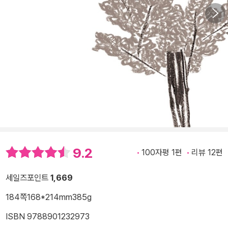
9.2
100자평 1편
리뷰 12편
세일즈포인트
1,669
184쪽
168*214mm
385g
ISBN 9788901232973