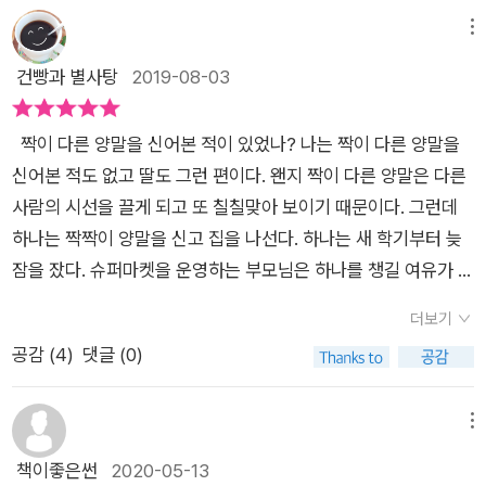
메뉴
건빵과 별사탕
2019-08-03
짝이 다른 양말을 신어본 적이 있었나? 나는 짝이 다른 양말을
신어본 적도 없고 딸도 그런 편이다. 왠지 짝이 다른 양말은 다른
사람의 시선을 끌게 되고 또 칠칠맞아 보이기 때문이다. 그런데
하나는 짝짝이 양말을 신고 집을 나선다. 하나는 새 학기부터 늦
잠을 잤다. 슈퍼마켓을 운영하는 부모님은 하나를 챙길 여유가 없
다. 부랴부랴 일어났긴 했지만 어라! 양말이 죄다 짝짝이뿐이다.
더보기
학교에 늦을 것만 같아 어쩔 수 없이 짝짝이 양말을 신고 나서는
공감 (
4
)
댓글 (0)
데 기분이 영 별로다.(그래도 짝짝이로 신고 나서다니 성격 쿨하
네.ㅎ) 이 책은 단짝으로 지내던 친구 사이에 다른 친구가 끼어
들게 되면서 생겨날 수밖에 없는 아이들의 심리상태를 잘 묘사하
메뉴
고 있다. 무엇보다 단짝이라는 관계에 대해서 좀 더 깊게 생각해
책이좋은썬
2020-05-13