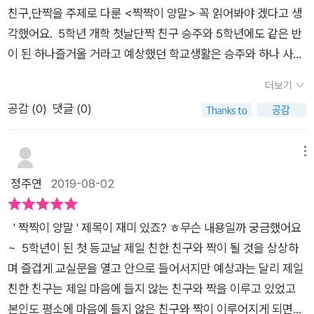
친구,단짝을 주제로 다룬 <짝짝이 양말> 꼭 읽어봐야 겠다고 생
는 씩씩하게 상황을 헤쳐나갈 힘을 얻고 있습니다.하나는 자신이
각했어요. 5학년 개학 첫날단짝 친구 승주와 5학년에도 같은 반
잘하는 게 하나도 없다고 생각하고 있어요.부모님으로부터 지지
이 된 하나즐거울 거라고 예상했던 학교생활은 승주와 하나 사이
받지 못해서 더욱 그렇게 생각하고 있는데요.선생님은 하나에게
에 유리가 끼어들면서 첫날부터 출발이 좋지않아요이게 다 아침
진짜 하고 싶은 일을 찾으라고 이야기해요.꼭 잘하고, 쓸모없는
더보기
에 신고 나온 짝짝이 양말 때문이라고다른곳으로 원인을 돌려보
일이 아니더라도자기가 좋아하는 일을 하며 살아야한다고 말이
공감 (
0
)
댓글 (0)
려는 하나승주와 다시 단짝이 되기 위해승주와 유리만 신경 쓰다
죠.어른인 우리에게도 감동을 주는 말이네요~^^그리고 그 말은
보니 다른 아이들과는 점점 멀어지고... 27살의 정나래 담임 선생
선생님 자신에게도 하는 말이었어요!하나는 여전히 학교에서 단
님이 오셨다제멋대로 뻗은 보라색 단발머리에 커다란 링 귀걸이,
메뉴
짝 친구도 없이,짝짝이 양말 신세예요.^^;그런데 이제는 단짝 친
검정 가죽 재킷에 찢어진 청바지, 운동화등장부터 심상치 않은 선
구없이도 잘 지낼 수 있을 것 같아요.반 친구들 모두가 하나를 좋
정주연
2019-08-02
생님가끔 멍하나 창밖을 보며 생각에 잠기지만어쩐지 하나랑 잘
아하고, 응원하고 있으니까요!<짝짝이 양말>을 읽으며저의 초
통할 것 같은 느낌도 들었죠^^하나가 친구 관계에서 곤란한 상황
등학교 시절을 떠올려보기도 했고,딸의 학교 생활을 상상해볼 수
' 짝짝이 양말 ' 제목이 재미 있죠? ㅎ무슨 내용일까 궁금했어요
이 생기면멋진 조력자가 되어주기도 해요. 앙숙으로 여긴 하나의
있었어요.친구들에게 느끼는 우정과친구로부터 받는 상처들을
~ 5학년이 된 첫 등교날 제일 친한 친구와 짝이 될 것을 상상하
짝꿍 정균이~난 어쩐지 처음부터 이녀석이 맘에 들었어요 ㅎ츤
통해아이들은 한뼘 더 성장해나가겠죠.그리고 자신의 꿈도 분명
며 즐겁게 교실문을 열고 안으로 들어서지만 예상과는 달리 제일
데레인지 하나의 주변을 맴도는게 멋져 보이기까지 했죠내딸 주
찾아나갈거예요! 질풍노도와도 같은 초등 고학년 아이들의 모습
친한 친구는 제일 마음에 들지 않는 친구와 짝을 이루고 있었고
변에도 이런 친구가 있음 좋겠다 싶었구요^^1학년 때 함께 놀던
을 잘 담아낸 책<짝짝이 양말>을 초등학생과 부모님들께 추천
본인도 평소에 마음에 들지 않은 친구와 짝이 이루어지게 되면서