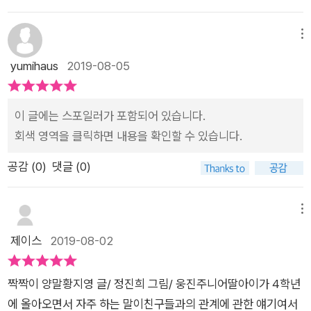
지내는 시간이 많아지고 있거든요.하나의 엄마, 아빠는 슈퍼마켓
에 대한 생각을 털어놓자 자신이 잘못 바라본 게 무엇인지 생각해
현된 장면이 아주 재미납니다. 하나의 단짝친구 승주와 더 가까워
을 운영하시느라 바빠서하나는 짝짝이 양말을 신고 다니기 일쑤
보면서 단짝이나 우정에 대한 생각이 바로 잡힐 수 있을 것이다.
지고 싶지만 승주 옆에서 틈을 주지 않는 유리 덕분에 일상에서
메뉴
예요.그런데 승주와 유리는 같은 부유한 아파트에 살며엄마끼리
그래도 장기 자랑에서 유리의 의도를 파악하고 제대로 한방 먹이
늘 심난하고 불안하게 학교 생활을 합니다 하지만 옆에는 정균이
yumihaus
2019-08-05
도 친하게 지낸다고 하는데요.5학년이 되자, 승주는 하나보다는
는 장면은 속이 후련하기도 하였다. 그리고 정균이의 마음이 참으
가 개구지고 장난스럽게 표현되지만 은근히 하나에게 힘이 되어
유리와 더 친한 사이가 되고 있네요.저는 초3 딸을 두고 있어서고
로 따뜻하고 예쁘다. 하나처럼 씩씩하고 쿨한 친구도 단짝과의 관
준답니다. 크고 작은 일들을 겪으며 하나가 성장해 가는 스토리
학년 아이 엄마들과 이야기를 나눌 기회가 있었는데요.고학년정
이 글에는 스포일러가 포함되어 있습니다.
계 때문에 상처를 받는데 소심한 아이들은 짝에 대한 의존도가 클
는 우리 아이들의 일상을 들여다 보는 시간이 되었다. 학교라는
도 되면 여자아이들 사이에서왕따 문제가 발생하는 경우가 있다
회색 영역을 클릭하면 내용을 확인할 수 있습니다.
수밖에 없다. 위축되고 상처받은 마음이 부정적인 씨앗을 틔울 수
작은 사회 속에서 내 뜻 대로 안되는 많은 일들속에서 마음이 자
고 해요.사는 환경, 공부 순위, 외모 등아이들이 왕따를 일으키는
도 있다. 그러니 이 이야기를 통해 친구들과의 관계도 넓게 보았
라고 그 마음을 들여보고 보듬어 주는 손길을 느낄 수 있었다. 작
공감 (
0
)
댓글 (0)
원인은 다양한 듯 해요.<짝짝이 양말>은지금 초등 여학생들의
으면 좋겠다.자신의 처지가 짝 잃은 짝짝이 양말 같다고 여겼지만
가는 초등학생의 심리묘사를 참 재미있게 합니다. 비단 아이들 뿐
모습을 잘 담아내고 있는 책이라는 생각이 들어요.앞에서 대놓고
오히려 짝짝이라서 얻을 수 있는 장점에 대해 배울 수 있는 뜻깊
만 아니라 어른들의 인간관계에 있어서도 매한가지인데 아이들
왕따를 시키기도 하고,휴대폰 채팅방에 초대하지 않기도 하며 따
메뉴
은 시간이었다.왜 양말을 짝짝이로 신고 그래? 가 아닌 짝짝이면
에게도 인간관계가 자기만 좋다고 해서 상대방도 나를 좋아해 주
돌리는 아이들의 모습이잘 반영되어 있네요.정나래 선생님은 하
좀 어때!라는 생각을 가져보길.
는것이 아님을 스토리로 알려 주는 동화라서 아이들이 심리적인
제이스
2019-08-02
나의 상황을 재빠르게 눈치채고는하나가 상처입지 않게 옆에서
갈등을 간접적으로 할 수 있고 지금 겪어내고 있는 아이들에게는
도와주는데요.그이유는... 하나가 선생님의 옛날 모습을 쏙빼닮았
위로와 같은 책이 되어 줄 것이다. 4학년 이상의 초등생에게는 의
짝짝이 양말황지영 글/ 정진희 그림/ 웅진주니어딸아이가 4학년
기 때문인가봅니다.선생님은 하나에게 자신의 아픈 과거를 들려
미있는 성장동화가 되어 줄것이다.
에 올아오면서 자주 하는 말이친구들과의 관계에 관한 얘기여서
주며하나에게 용기를 북돋아주는데요.그런 선생님 덕분에 하나