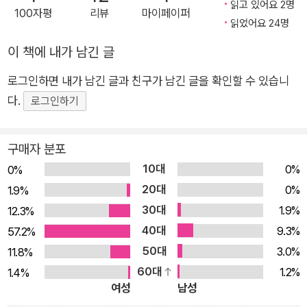
고, 그것을 정말 몰랐느냐고 어른들에게 되묻고는, 거칠고 서툰
읽고 있어요 2명
100자평
리뷰
마이페이퍼
읽었어요 24명
면을 인정하고 받아들이며 서로를 지키려 애쓴다. “너는 자세가
틀렸어. 좋아하는 인형을 뽑는 게 아니야. 뽑기 좋은 위치에 있는
이 책에 내가 남긴 글
인형을 뽑는 거지.” 라는 정균의 대사를 듣고, 하나가 “승주와 나
로그인하면 내가 남긴 글과 친구가 남긴 글을 확인할 수 있습니
도 그런 사이였을까?”라고 생각할 때, 싫은 소리를 할 줄 몰라서
다.
로그인하기
유리에게 질질 끌려다니는 줄 알았던 승주가 “유리와 함께 놀면
재미있다”고 답할 때, 담담함은 오히려 단단함이 되고, 진심은 진
실이 되어 흐리터분하던 눈앞에 씩씩한 횃불을 밝힌다. 얄미운 내
구매자 분포
편과 안쓰러운 상대편 사이. 사랑할 만한 인물들의 납득할 만한
10대
0%
0%
싸움 학기 첫날 보라색 머리카락으로 등장한 담임 선생님, 별다른
20대
0%
1.9%
잔소리 한 번 하지 않는 엄마, 따돌림의 피해자이지만 자신이 늑
30대
1.9%
12.3%
대이고 다른 아이들이 토끼인 것 같다고 느끼는 하나 등, <짝짝
40대
9.3%
57.2%
이 양말>에는 스테레오타입을 벗어난 인물들이 많이 등장한다.
50대
3.0%
11.8%
말투며 옷차림에서부터 탄탄하게 구체적으로 설정된 개성 넘치
60대
1.2%
1.4%
는 인물들은 순간순간 맞부딪치며 상처를 주고받기도 하지만, 서
여성
남성
로의 가치관을 바꾸고 확장하며 함께 성장하기도 한다. 같은 부분