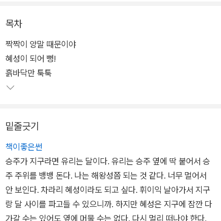
을 “직업 부적응자”로 소개하는 담임 선생님은 매일 위로에 더해
신선한 혼란을 하나에게 건네 온다.
목차
짝짝이 양말 때문이야
짝짝이 양말 신세가 되어 바라보니, 세상은 무엇 하나 당연하지
혜성이 되어 뻥!
않은 의문투성이. 단짝이란 무엇일까? 우정이란 무엇일까? 꿈이
흙바닥만 툭툭
란, 씩씩함이란, 운명이란, 나다움이란? 하나는 자신의 눈앞에 던
져진 사소하지만 중요한 질문들에 하나다운 답을 내려 나가는
데….
밑줄긋기
책이좋은썬
승주가 지구라면 유리는 달이다. 유리는 승주 옆에 딱 붙어서 승
주 주위를 뱅뱅 돈다. 나는 해왕성쯤 되는 것 같다. 너무 멀어서
안 보인다. 차라리 혜성이라도 되고 싶다. 휘이익 날아가서 지구
랑 달 사이를 파고들 수 있으니까. 하지만 혜성은 지구에 잠깐 다
가갈 수는 있어도 옆에 머물 수는 없다. 다시 멀리 떠나야 한다.