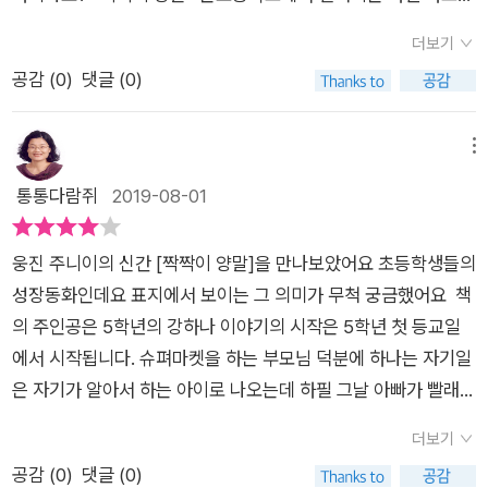
리 없다. 그래서였을까 장난으로 시작한 베개 놀이에서 하나는 유
님은그런 하나를 지켜보며 다독여 주고 용기를 줘요.그런데 선생
있고 나만 서 있으니 꼭 토끼집에 쳐들어간 늑대가 된 기분이었
을 통해다름을 이해하고, 타인을 인정할 줄 아는 마음을 엿볼 수
리를 제대로 한방 먹이기에 이른다. 친구들과의 사이가 점점 나빠
님도 하나 못지 않게힘들어 보여요.왜 그러신 걸까요..선생님은
더보기
다. 하필 내 추리닝은 시커먼 색깔이었다. 늑대 털처럼. 방을 빠져
있는 청소년 소설이에요.그리고 더 나아가 자신의 꿈이 무엇인지
져 만 가는 하나는 단짝이었던 승주와 다시 함께 할 수 있을까. 내
처음부터 맞지 않는 직업에힘든 분이었어요.선생님의 꿈은 따로
공감 (
0
)
댓글 (0)
나왔다. 방에서는 순진무구한 토끼 네 마리가 무언가를 속닥거리
진지하게 생각해볼 수 있도록 물음표를 던져주네요.주인공 강하
아이도 5학년이다. 그래서인지 딸아이의 친구관계를 떠올려 보
있었는데부모님의 강요에 의해 선생님이 되셨대요.선생님은 결
고 있었다. 들어 보나 마나 늑대 욕이겠지.무엇보다 참을 수 없는
나와 단짝친구였던 승주, 얄밉기만한 유리,그리고 개성만점인 담
며 읽었다. 딸은 친구들이 많다. 하지만 하나처럼 승주 바라기는
국 아이들을 떠나고 말아요.하나는 승주와 다시 단짝이 되지는 못
건 그자리에 승주 토끼도 끼어 있다는 것이다.'왜 그렇게 카메라
임선생님의좌충우돌 성장 이야기~<짝짝이 양말>을 살펴볼까
메뉴
아니다. 언젠가 넌 단짝이 없냐고 물어보니 친구 이름을 줄줄이
했지만슬퍼하기만 하고 있지 않고자신만의 길을 찾아 꿋꿋하게
를 보고 계세요?''음, 내가 꼭...카메라 렌즈 같아서.''네?얼굴이 동
요?^^차례를 읽어보면하나의 마음 속을 들여다볼 수 있어요~^^
통통다람쥐
2019-08-01
비엔나처럼 읊어댄다. 아직 단짝의 개념을 모르는 건지 아님 정말
버텨요.그리고 진정한 우정이 무엇인지..승주의 마음은 어떤건
그래서요?흐흐.''하하하. 그건 아니고. 음...나도 이 렌즈처럼 언제
짝짝이 양말때문에 속상했던 마음,단짝 친구를 빼앗겨서 상실감
죽이 맞는 친구가 없는 건지 모르겠지만 아직은 그게 다행스러워
지..많은 생각을 하고자신의 자리를 찾기 위해 노력합니다.우리
든지 깨져 버릴 수 있겠다는 생각이 들어서.'카메라 렌즈를 들여
을 느끼고,친구들 사이에서 왕따를 당하지만꿋꿋이 이겨내는 하
보인다. 우정은 소유하는 게 아니다. 연인 사이처럼 둘만의 관계
아이도 학교라는 사회에서여러가지 어려움을 헤쳐 나가야 할 텐
웅진 주니이의 신간 [짝짝이 양말]을 만나보았어요 초등학생들의
다 봤다. 긁은 금 두 개가 나 있었다.
나의 모습을 볼 수 있답니다.초등학교 5학년 교실에 나타난 담임
도 아니다. 유리는 승주와 하나 사이에 끼어든 것처럼 보였지만
데요.하나처럼 꿋꿋하게 이겨나가길 바랍니다.누구나 한번쯤을
성장동화인데요 표지에서 보이는 그 의미가 무척 궁금했어요 책
선생님의 모습이 남다르죠.^^으레 학교 선생님이라하면 단정한
승주의 말대로 유리의 상황을 조금 이해하려 했다면 하나가 그렇
겪었을 아니 겪을 이야기를잘 풀어놓은 이 책아이들이 많이 읽으
의 주인공은 5학년의 강하나 이야기의 시작은 5학년 첫 등교일
복장에 다소곳한 말투를 연상하겠지만,정나래 선생님은 그와 정
게 마음을 다치지 않아도 되었을지 모른다. 일방적인 따돌림이 있
면 좋을 것 같습니다.
에서 시작됩니다. 슈펴마켓을 하는 부모님 덕분에 하나는 자기일
반대의 모습을 하고 있어요.성격도 유쾌발랄하고, 자유분방해서
는 상황도 아니었으니 말이다. “ 너는 자세가 틀렸어. 좋아하는
은 자기가 알아서 하는 아이로 나오는데 하필 그날 아빠가 빨래를
교감선생님과 학부모들에게 불만을 사고 있어요.선생님의 다름
인형을 뽑는 게 아니야. 뽑기 좋은 위치에 있는 인형을 뽑는 거
제 때 하지 않아서 짝짝이 양말을 신고 등교하게 됩니다. 동화의
을 이해하지 못하고 있는 것이죠.주인공 하나는 요즘 단짝친구 승
더보기
지.”라는 정균의 말에 나의 가치관도 흔들렸다. 마지막에 아이들
시작이 그렇 듯이 바람잘날 없는 하나의 5학년 학교생활!! 설상가
주에게 서운한 감정을 느끼고 있어요.승주가 하나대신에 유리와
공감 (
0
)
댓글 (0)
사진과 그림을 걸어놓고 하나가 가졌던 생각들이나 승주가 유리
상으로 담임선생님도 범상치 않는 분이고 패션 테러리스트로 표