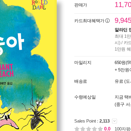
11,7
판매가
9,94
카드최대혜택가
알라딘 
최대 1만
시) / 
1만원 
마일리지
650원(5
+ 5만원
배송료
유료 (도
수령예상일
지금 택배
(중구 서
Sales Point :
2,113
0.0
100자평(