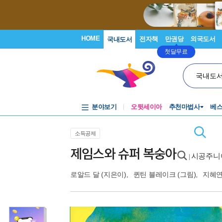
HOME
전자책
만권당
외국도서
국내도서
첫달무료
국내도
분야보기
오뒷세이아
추천마법사
베
소득공제
제임스와 슈퍼 복숭아
시공주니어
|
로알드 달
(지은이),
퀸틴 블레이크
(그림),
지혜