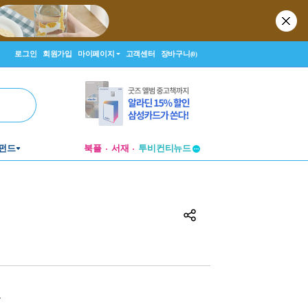
로그인
회원가입
마이페이지
고객센터
장바구니
(0)
펀드
북플
서재
투비컨티뉴드
창작플랫폼
투비컨티뉴드
원