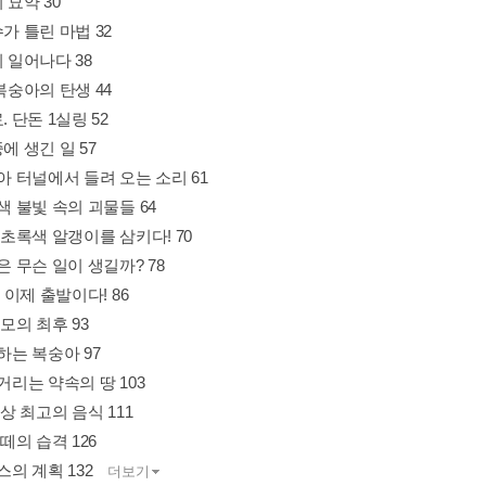
 묘약 30
수가 틀린 마법 32
이 일어나다 38
 복숭아의 탄생 44
. 단돈 1실링 52
중에 생긴 일 57
숭아 터널에서 들려 오는 소리 61
록색 불빛 속의 괴물들 64
두 초록색 알갱이를 삼키다! 70
일은 무슨 일이 생길까? 78
. 이제 출발이다! 86
고모의 최후 93
주하는 복숭아 97
렁거리는 약속의 땅 103
 세상 최고의 음식 111
 떼의 습격 126
임스의 계획 132
더보기