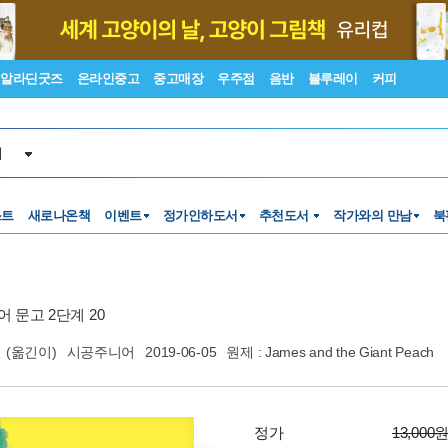
알라딘굿즈
온라인중고
중고매장
우주점
음반
블루레이
커피
서
스트
새로나온책
이벤트
정가인하도서
추천도서
작가와의 만남
북
 문고 2단계 20
연
(옮긴이)
시공주니어
2019-06-05
원제 : James and the Giant Peach
정가
13,000