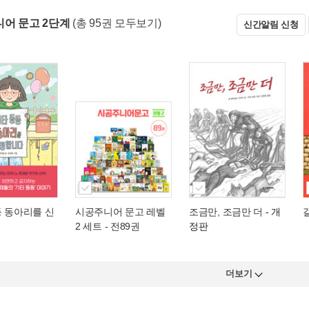
어 문고 2단계
(총 95권 모두보기)
신간알림 신청
등 동아리를 신
시공주니어 문고 레벨
조금만, 조금만 더
- 개
2 세트 - 전89권
정판
더보기