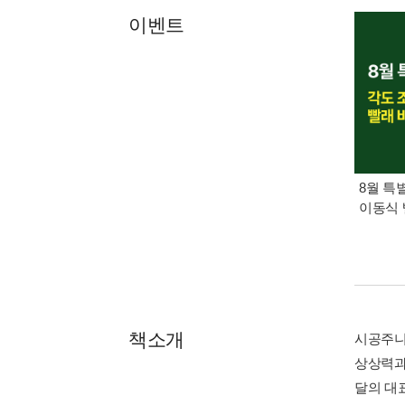
이벤트
8월 특
이동식 
책소개
시공주니
상상력과
달의 대