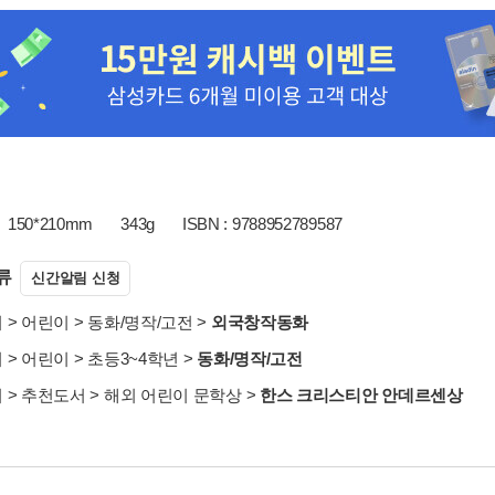
150*210mm
343g
ISBN : 9788952789587
류
신간알림 신청
서
>
어린이
>
동화/명작/고전
>
외국창작동화
서
>
어린이
>
초등3~4학년
>
동화/명작/고전
서
>
추천도서
>
해외 어린이 문학상
>
한스 크리스티안 안데르센상