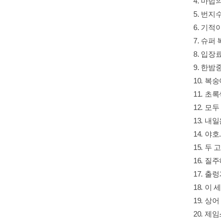
4. 마법의
5. 번지
6. 기적
7. 슈퍼
8. 입장료
9. 한밤
10. 복
11. 초
12. 모
13. 내
14. 야호
15. 두 
16. 질
17. 출
18. 이
19. 상어
20. 제