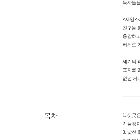
독자들을
<제임스
친구들 
용감하고
허위로 
세기의 
표지를 
없던 거
목차
1. 짓궂
2. 물컹
3. 낯선