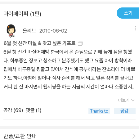
떠들어댈 때이지요. 어른들은 아이 기죽는다고 자꾸 잔소리하거나 혼
쓰기
마이페이퍼 (1편)
내지 말라고 말씀하시지만, 적어도 남에게 피해를 주지 말아야하기
때문에 아이는 자주 잔소리를 듣습니다. 하지만 부모의 잔소리는 아
올리브
2010-06-02
메뉴
이에게 크게 와닿지 않는 것 같아요. 그래서 <<떠버리 루이스>> 책
을 만나자 제가 얼마나 눈이 확! 뜨였는지요! ㅋㅋ<<떠버리 루이스>
6월 첫 신간 마실 & 갖고 싶은 기프트
>는 정말 잠시도 입을 쉬지 않고 조잘조잘 재잘재잘 시끌시끌 떠들어
6월 첫 신간 마실어제밤 한국에서 온 손님으로 인해 늦게 잠을 청했
대는 떠버리 '루이스'에 관한 이야기입니다. 루이스의 떠벌떠벌은 집
다. 하루종일 장보고 청소하고 분주했기도 했고 요즘 아이 방학이라
에서도, 등교하는 길에서도, 학교에서도, 심지어 수업 중에도 절대 쉬
집에서 하루종일 뒹굴고 있어서 간식에 공부하라는 잔소리에 더 바쁘
지 않습니다. 조금이라도 궁금하거나 하고 싶은 말이 있으면 그자리
기도 하다.아침에 일어나 식사 준비를 해서 먹고 얼른 정리를 끝내고
에서, 생각도 전혀 해보지 않고 바로!! 말해버리지요. 때문에 수업시간
커피 한 잔 마시면서 웹서핑을 하는 지금의 시간이 얼마나 소중한지
은 언제나 루이스를 조용히 하기 위해 대부분의 시간을 할애해버리고
모르겠다.문제집 푸는 것은 싫다고 영어동화책 CD와 함께 읽고 컴퓨
더보기
엄마나 아빠, 등교길에 각자의 역할에 충실하신 많은 어른들도 루이
터 게임을 먼저하면 안되는지 묻는 아이에게 그냥 그러라고 했다. 나
스로 인해 피해를 입습니다.하지만 루이스에게 어떤 계기가 생기지
공감 (
69
)
댓글 (1)
도 옆에서 컴을 먼저 하고 싶으니까 ㅎㅎㅎ방학동안 읽어야 할 동화
요! 학교 도서관 기금 모음에, 또 자신만의 말을 하느라 어떤 팀에도
책을 더욱 찾아봐야할 것 같고, 요즘패션에 부쩍 관심을 가진 아드님
끼지 못한 루이스. 루이스는 홀로 어떻게 도서관 기금을 마련해야할
으로 인해서 기프트를 검색하면서 괜찮은 상품이 있나 보련다.지난
지고민에 빠집니다. 그리고 돈을 벌 기가막힌 아이디어를 생각해내지
반품/교환 안내
금요일인 5월 28일부터 두 달 동안 싱가포르 그레이트 세일을 한다.