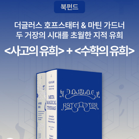
습니다. 그것뿐인가요? 그동안 전혀 이해할 수 없었던 수학 문제도
을 엿볼수 있겠지만...재미있는 이야기 시리즈 세트 - 전30권 가나출
친구의 설명으로 잘 알게 되어 재미가 있다는 사실까지 알게 되었죠.
판사 편집부 엮음 / 가나출판사 / 2007년 12월오늘 하루 반값이라니
스스로 하루 체험을 하며 자신의 잘못을 깨우쳐가는 루이스의 용기있
얼른 구매하고 싶은 책이다. 이런 행운이 ^^나무 꼭대기 까치네 집
는 모험이 참으로 감동적이었습니다. 이제 앞으로 루이스는 자신이
(그림책 + CD 2장 + 손악보책 1권)임길택 시/ 노래처럼 살고 싶어
하고싶은 말만 하느라 많은 것들을 놓치지 않을 거에요.아이가 학교
(그림책 + CD 2장 + 손악보책 1권)이오덕 시/ 바보처럼 착하게 서
에 입학하여 가끔 학교에 가게 되면 몇 명 되지도 않는 학급 아이들 중
있는 우리 집 (그림책 + CD 2장 + 손악보책 1권)권정생 시- 백창우
에서 정말 한순간도 가만히 있지 못하고 불쑥 말을 하거나 이리저리
곡의 보리 출판사에서 나온 세 권의 그림책도 눈길이 간다. 우리 아이
움직이는 아이들이 꽤 많다는 사실을 알게 됐어요. 다른 시각으로 보
가 좀 더 어렸다면망설이지 않고 구입했을텐데 고민이 되는 책이다.
면 한 명도 빼놓지 않고 모두 가만히 앉아있는 것 또한 창의성에 저해
그 다음엔 6월에 새로 출간된 그림책, 동화책들이다. 역시나 참 좋은
된다고 생각이 들기도 하지만, 또 다른... 정말 선생님 말씀을 잘 듣고
책들이 가득하다. 진선출판사에서 나오는 도감류도 참 마음에 드는
싶어하는 많은 아이들의 수업을 방해하는 면도 없지 않습니다. 그래
데, 이번엔 <놀이도감>이란다. ㅎㅎ 정말 재미있는 도감일 것 같아
서 '적당~한' 루이스의 수다가 좋습니다. 때와 장소를 가려서 신나게
얼른 우리 아이에게 선물로 주고 싶다. ^^동화로 워낙 유명한 <헨젤
떠들고 때론 집중하며 남의 말을 잘 들을 수 있게 된 루이스가요. 한
과 그레텔>도 별천지에서 새로 나왔는데, 표지 그림이 무척 인상적이
반에서 모두 이 책을 읽고 대화를 나누면 참 좋겠다는 생각을 했습니
다.아이들에게 멋진 롤모델이 되어줄 위인전도 많이 나와있다. 그 중
다. 루이스와 같은 아이가 있다면 모두 합심하여 적당한 수다쟁이로
에서 내가 좋아하는 인물인 '마틴 루터 킹' 목사님의 책들은 언제나 반
만들 수도 있겠지요!^^
갑다. 자기주도 독서록 쓰기 최연희 지음, 박선미 그림 / 채운어린이 /