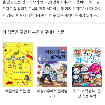
을 받고 있는 영국의 작가 앤 파인! 영화 <미세스 다웃파이어>의 원
작자로 잘 알려진 그녀의 작품 세계에는 두 가지 키워드가 있다. 재미
와 감동! 늘 실제 생활에서 흔히 볼 수 있는 캐릭터를 개성 있게 무장
시켜 우리에게 선보이는 그녀가 이번에는 쉴 새 없이 떠들어 대는 ‘떠
버리 루이스’를 소개한다. 웃음 제조기 그녀는 《떠버리 루이스》에서
이 상품을 구입한 분들이 구매한 상품
도 그녀의 팬들을 실망시키지 않는 웃음 폭탄을 작품 곳곳에 설치해
두었다. 그리고 그 안에 진하게 배어 있는 감동은 작품의 깊이를 더한
다. ▶ 독자들 마음에 오래 남을 주인공 캐릭터 《떠버리 루이스》의 주
인공은 자타 공인 떠버리다. 세상에서 조용히 하라는 말을 가장 많이
듣는 챔피언. 타이르는 말로도 듣지만 때론 욕으로도 듣고, 시도 때도
없이 듣고, 다른 나라 말을 배울 때는 외국어로도 듣는다. 루이스가 떠
드는 바람에 조회는 늘 길어지고, 수업도 엉망이 되기 일쑤. 하지만 루
이스는 꿋꿋하다. 수업 시간에 떠드는 건 수업이 지루하기 때문이고
조회 시간에 떠드는 것도 조회가 지루하기 때문일 뿐. 누가 뭐라 해도
삐뚤빼뚤 쓰는 법
이상기후에서 살아남
퀴즈! 과학상식 : 황
주눅 들지 않고, 말이 많은 만큼 모두에게 상냥하고 친절하다. 또한
기 1
당 측정 수학
“제발 그 입 좀 다물어!”라는 명령에는 한 번도 굽히지 않지만, 스스로