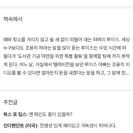
루이스는 '도서관을 위한 후원금'을 모을 방법을 생각하다가 '조용히
책속에서
해서 돈 벌기' 대작전을 계획한다. 금요일 7시간 동안 말을 하지 않는
것인데, 루이스가 침묵하는 만큼 사람들이 돈을 내는 것. 전날 연습을
해 보지만 31초가 최대 기록이다. 대망의 금요일, 할머니가 '침묵은
때와 장소를 가리지 않고 쉴 새 없이 떠들어 대는 떠버리 루이스. 세상
금이다'라는 말이 생각나라고 노란색 옷을 입혀 주고, 소매에다 '쉬이
누구보다도 조용히 하라는 말을 많이 듣는 루이스는 수업 시간에 떠
이이잇!'이라고 수를 놓아 주는데…. 과연 루이스의 작전은 성공할 수
들다가 ‘도서관 기금 마련을 위한 특별 활동’을 함께할 팀에 끼지 못하
있을까?
게 된다. 어느 날, 거실에서 텔레비전을 보던 루이스 아빠는 조용히 비
디오를 볼 수 있다면 얼마든지 돈을 내겠다는 말을 하고, 그 말에 힌트
를 얻은 루이스는 ‘조용히 해서 돈 벌기’ 대작전을 계획한다. 할머니는
루이스 소매에 ‘쉬이이이잇’이라는 글자를 새겨 주어 잊지 않도록 해
주고, 엄마는 ‘파리가 되었다고 생각하고 가만히 듣고만 있기’ 작전을
추천글
알려 준다. 루이스는 자기가 조용히 하는 만큼 도서관 후원금을 내 줄
것을 사람들에게 부탁한다. 그동안 루이스의 침묵을 간절히 기다려
북스 포 킵스:
앤 파인도 흠이 있을까?
왔던 사람들은 너도나도 서명을 하고, 그렇게 루이스의 침묵은 시작
인디펜던트 (미국):
전염성 있게 재미있고 가독성이 뛰어나다.
된다. 루이스는 계획을 성공시키면서 어마어마한 돈을 모으고 침묵의