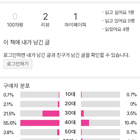
세운 계획은 꼭 실천하는 뚝심도 보여 준다. 루이스는 ‘도서관을 위한
후원금’을 모을 방법을 생각하다가 ‘조용히 해서 돈 벌기’ 대작전을 계
읽고 싶어요 1명
0
2
1
획한다. 금요일 7시간 동안 말을 하지 않는 것인데, 루이스가 침묵하
읽고 있어요 0명
100자평
리뷰
마이페이퍼
는 만큼 사람들이 돈을 내는 것이다. 전날 연습을 해 보지만 31초가
읽었어요 4명
최대 기록. 루이스는 시계를 보지 않고 1분을 잴 수 있다면 군대나 방
이 책에 내가 남긴 글
송국에 들어갔을 때 쓸모가 있을지도 모른다며 1분 재기 연습을 하는
로그인하면 내가 남긴 글과 친구가 남긴 글을 확인할 수 있습니다.
엉뚱함을 보여 주기도 한다. 대망의 금요일, 할머니가 ‘침묵은 금이
다’라는 말이 생각나라고 노란색 옷을 입혀 주고, 소매에다 ‘쉬이이이
로그인하기
잇!’이라고 수를 놓아 준다. 엄마는 ‘파리가 되었다고 생각하고 가만히
듣고만 있기’ 작전을 알려 준다. 루이스는 여러 위기를 겪지만 이러한
구매자 분포
작전들을 떠올리며 침묵을 유지하고, 정 힘들 땐 입에 접착테이프를
10대
0.7%
0.7%
붙이면서 간신히 작전을 성공시킨다. 말하기 좋아하는 아이들의 마음
20대
0%
2.1%
을 고스란히 담고 있으면서도, 당차게 어른들과 힘든 상황에 대처하
30대
3.5%
21.5%
는 떠버리 루이스, 아이들이 너무도 좋아할 만한, 오래도록 기억될 캐
40대
10.4%
55.6%
릭터이다. ▶ 침묵은 금이었다! - 강요하지 않는 교훈으로 더 큰 깨달
50대
0.7%
2.8%
음 선사 선생님, 엄마, 아빠, 할머니, 이웃집 아줌마, 교통정리 아줌마