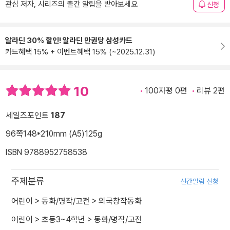
관심 저자, 시리즈의 출간 알림을 받아보세요
신청
알라딘 30% 할인! 알라딘 만권당 삼성카드
카드혜택 15% + 이벤트혜택 15% (~2025.12.31)
10
100자평 0편
리뷰 2편
세일즈포인트
187
96쪽
148*210mm (A5)
125g
ISBN 9788952758538
주제분류
신간알림 신청
어린이
>
동화/명작/고전
>
외국창작동화
어린이
>
초등3~4학년
>
동화/명작/고전