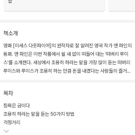
합
책소개
영화 [미세스 다웃파이어]의 원작자로 잘 알려진 영국 작가 앤 파인의
동화. 앤 파인은 이번 작품에서 쉴 새 없이 떠들어 대는 '떠버리 루이
스'를 소개한다. 세상에서 조용히 하라는 말을 가장 많이 듣는 떠버리
루이스와 루이스가 조용히 하는 만큼 돈을 내겠다는 사람들의 즐거운
승부가 펼쳐진다.
목차
주인공 루이스는 자타 공인 떠버리다. 세상에서 조용히 하라는 말을
가장 많이 듣는 챔피언. 루이스가 떠드는 바람에 조회는 늘 길어지고,
침묵은 금이다
수업도 엉망이 되기 일쑤. 하지만 루이스는 꿋꿋하다. 누가 뭐라 해도
조용히 하라는 말을 듣는 50가지 방법
주눅 들지 않고, 말이 많은 만큼 모두에게 상냥하고 친절하다. 또한 스
걱정거리
스로 세운 계획은 꼭 실천하는 뚝심도 보여 준다.