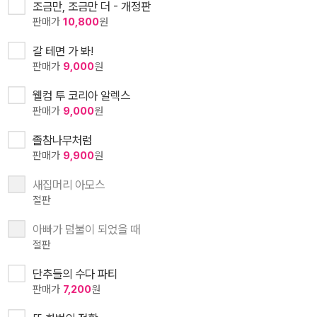
조금만, 조금만 더 - 개정판
판매가
10,800
원
갈 테면 가 봐!
판매가
9,000
원
웰컴 투 코리아 알렉스
판매가
9,000
원
졸참나무처럼
판매가
9,900
원
새집머리 아모스
절판
아빠가 덤불이 되었을 때
절판
단추들의 수다 파티
판매가
7,200
원