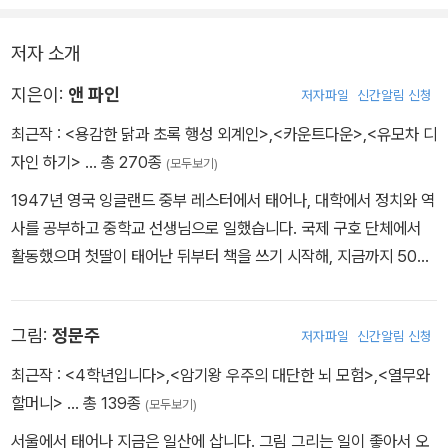
소중함도 깨달아 간다. 루이스의 침묵은 정말로 금이었던 것이다.
저자 소개
지은이:
앤 파인
저자파일
신간알림 신청
최근작 :
<용감한 닭과 초록 행성 외계인>
,
<카운트다운>
,
<유모차 디
자인 하기>
… 총 270종
(모두보기)
1947년 영국 잉글랜드 중부 레스터에서 태어나, 대학에서 정치와 역
사를 공부하고 중학교 선생님으로 일했습니다. 국제 구호 단체에서
활동했으며 첫딸이 태어난 뒤부터 책을 쓰기 시작해, 지금까지 50권
이 넘는 책을 냈습니다. 언제나 자기 안에 있는 독자를 위해, 그 독자
가 읽고 싶어 하는 책을 쓴다는 앤 파인은 재미와 유머로 웃음을 주면
그림:
정문주
저자파일
신간알림 신청
서도 왕따, 편부모, 장애 등 사회적 문제를 다룬 작품을 주로 썼습니
다. 특히 《용감한 닭과 초록 행성 외계인》은 동물 복지에 대한 작가의
최근작 :
<4학년입니다>
,
<암기왕 우주의 대단한 뇌 모험>
,
<열무와
오랜 관심이 담긴 진정한 문제작입니다. 2003년에 영국에서 어린이
할머니>
… 총 139종
(모두보기)
책 명예 작가에 선정되었으며, 카네기상, 스마티즈상, 휘트브레드상
서울에서 태어나 지금은 일산에 삽니다. 그림 그리는 일이 좋아서 오