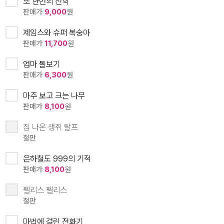
또 한번의 전학
판매가
9,000
원
제임스와 슈퍼 복숭아
판매가
11,700
원
엄마 돌보기
판매가
6,300
원
마주 보고 크는 나무
판매가
8,100
원
집 나온 생쥐 랄프
절판
은하철도 999의 기적
판매가
8,100
원
펠리스 펠리스
절판
마법에 걸린 전화기