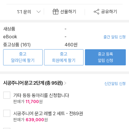
선물하기
공유하기
새상품
-
eBook
-
출간 알림 신청
중고상품 (161)
460원
중고
중고
중고 등록
알라딘에 팔기
회원에게 팔기
알림 신청
시공주니어 문고 2단계 (총 95권)
신간알림 신청
기타 등등 동아리를 신청합니다
판매가
11,700
원
시공주니어 문고 레벨 2 세트 - 전89권
판매가
639,000
원