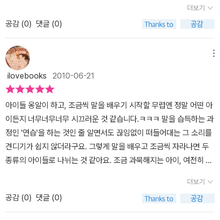
그래서 독자들이 작품 배경을 쉽게 이해하고 인물들에 공감하며 책을
더보기
읽을 수 있다. 앤 파인이 독자들의 몰입을 위해 마련한 장치이다. 그
공감 (
0
)
댓글 (0)
인물들에는 하나같이 아이들을 바라보는 작가의 배려와 따뜻한 시선
이 담겨 있어 독자에게 고스란히 전해진다. ▶ 끊이지 않는 웃음 속에
메뉴
진한 감동 이 책의 가장 큰 강점이자 특징은 ‘재미’이다. 《떠버리 루이
스》의 정체성은 유머에 있다고 할 수 있을 만큼 루이스의 엉뚱하고 사
ilovebooks
2010-06-21
랑스러운 행동에 독자들은 계속 웃게 된다. 말을 하지 않기 위해 여러
수단을 동원하여 애를 쓰는 장면은 기발하기도 하고 안쓰럽기까지 한
아이들 옹알이 하고, 조금씩 말을 배우기 시작할 무렵엔 정말 어떤 아
다. 읽기 시간에는 선생님이 말을 못 하는 루이스에게 유령 역할을 맡
이든지 너무너무너무 시끄러운 것 같습니다.ㅋㅋㅋ 말을 습득하는 과
기는데, 루이스는 한마디도 않다가 ‘후우우’ 소리를 내자 숨통이 트이
정인 '연습'을 하는 것인 줄 알면서도 끊임없이 떠들어대는 그 소리를
는 걸 느낀다. 루이스의 입을 통해 1인칭 시점으로 빠르게 진행되는
견디기가 쉽지 않더라구요. 그렇게 말을 배우고 조금씩 자라나면 두
서술도 루이스의 마음을 잘 드러내는 장치라고 볼 수 있다. 명랑하고
종류의 아이들로 나뉘는 것 같아요. 조금 과묵해지는 아이, 여전히 시
순수한 루이스의 고백들이 독자들에게 웃음을 전염시키고, 속을 시원
끄럽도록 떠드는 아이! 저희집 아이는... 후자입니다.^^;활발하게 부모
더보기
하게 해 준다.
에게나 친구들에게나 주위 사람들에게 말을 잘 하는 것은 전혀 문제
공감 (
0
)
댓글 (0)
가 되지 않습니다. 문제는 조용히 해야하는 공공장소에서도, 부모가
다른 사람과 대화 중일 때에도, 하지 말아야 하는 말도 아무생각없이