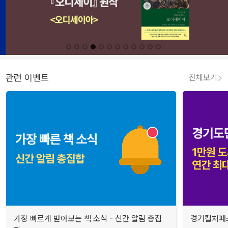
관련 이벤트
전체보기
가장 빠르게 받아보는 책 소식 - 신간 알림 총집
경기컬처패스