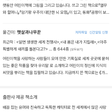
등 세계의 주요한 어린이책상을 두루 수상했습니다. 작품으로는 각자
랫동안 어린이책에 그림을 그리고 있습니다. 쓰고 그린 책으로『열무
의 개성을 살리면서 서로의 장점을 이끌어 내는 교실 이야기로 큰 인
와 할머니』『암기왕 우주의 대단한 뇌 모험』이 있고, 동화『곰팡이 보
기를 끈 《삐뚤빼뚤 쓰는 법》외에 《하필이면 왕눈이 아저씨》, 《밀가루
고서』『소나기밥 공주』『복희탕의 비밀』등 많은 어린이책에 그림을 그
아기 키우기》 등이 있습니다.
렸습니다.
옮긴이:
햇살과나무꾼
저자파일
신간알림 신청
최근작 :
<알면 생생한 세계 전쟁사>
,
<내 몸은 내가 지킬래>
,
<아주
특별하게 새끼를 돌본다고?>
… 총 644종
(모두보기)
어린이책을 사랑하는 사람들이 모여 만든 기획실로 세계 곳곳에 묻혀
있는 좋은 작품을 찾아 우리말 로 소개하고 어린이의 정신에 지식의
씨앗을 뿌리는 책을 집필하고 있습니다. 지금까지 쓴 책으로는 《가마
솥과 뚝배기 에 담긴 우리 음식 이야기》, <마법의 두루마리> 시리즈
등이 있고, 옮긴 책으로는 《학교에 간 사자》 《화요일의 두꺼비》 《프
린들 주세요》 등이 있습니다.
출판사 제공 책소개
배꼽 잡는 유머와 친숙하고 독특한 캐릭터로 전 세계에서 많은 사랑