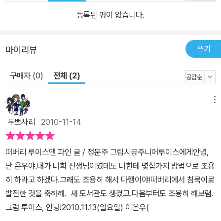
보고 바로잡아 주는 역할을 한다. 할머니가 루이스 침묵을 돕기 위해
등록된 평이 없습니다.
접착테이프를 붙였을 때 못 하게 막는 게 그 예다. 할머니 캐릭터는 정
말 매력적이다. 루이스 못지않게, 아니 더 심하게 하루 종일 꿍얼거리
는 할머니는 누구보다 루이스의 마음을 잘 헤아려 주는 좋은 친구이
쓰기
마이리뷰
자 격려자이다. 무엇보다, 루이스는 자신보다 더 시끄러운 사람이 있
다는 사실에 큰 자부심을 가진 듯하다. 루이스의 엄마는 루이스와 시
구매자 (0)
전체 (2)
선을 맞추고 루이스의 계획을 실질적으로 돕는 역할을 한다. 담임선
생님은 루이스의 수다에 넌더리를 내지만, ‘조용히 해서 돈 벌기’ 작전
메뉴
에 성공하는 루이스를 보고 진심으로 기뻐해 주고 칭찬해 준다. 음악
두뽀사리
2010-11-14
을 너무 사랑하는 음악 선생님은 열정에 넘치는 교사 캐릭터를 잘 소
화하고 있고 이야기에 생동감을 가져온다. 교장 선생님은 전형적인
떠버리 루이스앤 파인 글 / 정문주 그림시공주니어루이스에게안녕,
교장의 모습을 가지고 있지만, 루이스 가까이 다가와 격려하는 역할
난 은우야.내가 너희 선생님이였데도 너한테 몇십가지 방법으로 조용
을 한다. 허풍 많고 소란스러운 급식 담당 아주머니들도 이야기에 재
히 하라고 하겠다.그래도 조용히 해서 다행이야!떠버리에서 침묵이로
미를 더한다. 이처럼 이 작품에는 가정과 학교를 배경으로 많은 등장
발전한 것을 축하해. 새 도서관도 생겼고.다음부터도 조용히 해보렴.
인물들이 나오는데, 모두 우리 주변에서 흔히 볼 수 있는 사람들이다.
그럼 루이스, 안녕!2010.11.13(일요일) 이은우(
어른이라고 모두 완벽하지도, 아이라고 무조건 순종적이지도 않다.