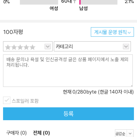
60대
2.1%
0%
등 모두가 참을 수 없는 루이스의 침묵을 각자의 개성대로 지켜봐 준
여성
남성
다. 누구도 루이스에게 강압적으로 행동하거나 권위적인 모습으로 루
이스의 행동을 교정하려 하지 않는다. 루이스는 스스로 ‘조용히 해서
돈 벌기’ 작전을 계획하고, 그 계획을 실천에 옮기면서 ‘스스로’ 침묵
100자평
게시물 운영 원칙
의 소중함을 깨달아 간다. 그리고 계획을 성공하고 약속한 7시간을
다 채운 다음에도, 루이스는 다시 떠버리로 돌아가는 대신 ‘적당히 조
카테고리
용히 하기’를 결심한다. 여전히 말이 많긴 하지만 수업 시간이나 타악
기 연주 시간에는 꼭 얘기하지 않기로. 그 뒤로 나는 쭉 그렇게 하고
있어. 아주아주 조용하다거나 늘 조용한 건 아냐. 그냥 적당히 조용하
달까? (본문중에서) 이 작품의 결말이 사랑스러운 것은 이러한 이유
이다. 도서관에는 루이스의 침묵을 기념하는 ‘침묵은 금이었다.’ 액자
현재
0
/280byte (한글 140자 이내)
가 걸리고, 루이스는 그 밑에 앉아 ‘조용히’ 독서를 즐기는 아이로 한
스포일러 포함
뼘 성장한다. ‘강요하지 않는 교훈’은 아이들과 어른 모두 부담 없이
등록
작품을 즐길 수 있게 한다. ▶ 평범하면서도 개성 강한 캐릭터들이 펼
치는 즐거운 리얼리즘 《떠버리 루이스》에 등장하는 어른 캐릭터들도
사랑스럽다. 아빠는 루이스에게 다소 무심하지만, 옳지 않은 행동을
구매자 (0)
전체 (0)