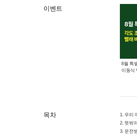
이벤트
8월 특
이동식 
목차
1. 우리
2. 뜻밖
3. 운전