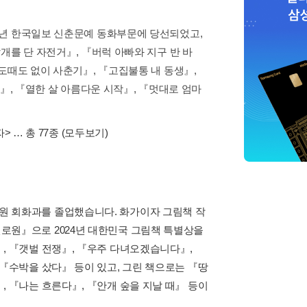
5년 한국일보 신춘문예 동화부문에 당선되었고,
개를 단 자전거』, 『버럭 아빠와 지구 반 바
도때도 없이 사춘기』, 『고집불통 내 동생』,
』, 『열한 살 아름다운 시작』, 『멋대로 엄마
자>
… 총 77종
(모두보기)
원 회화과를 졸업했습니다. 화가이자 그림책 작
로원』으로 2024년 대한민국 그림책 특별상을
, 『갯벌 전쟁』, 『우주 다녀오겠습니다』,
 『수박을 샀다』 등이 있고, 그린 책으로는 『땅
, 『나는 흐른다』, 『안개 숲을 지날 때』 등이