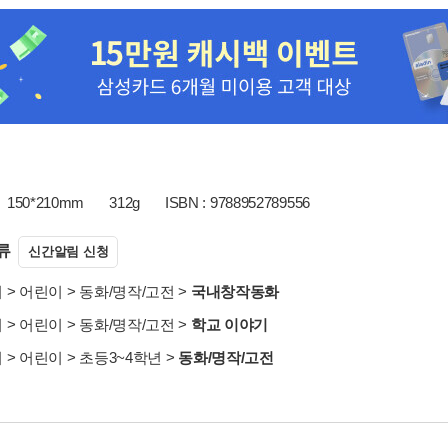
150*210mm
312g
ISBN : 9788952789556
류
신간알림 신청
서
>
어린이
>
동화/명작/고전
>
국내창작동화
서
>
어린이
>
동화/명작/고전
>
학교 이야기
서
>
어린이
>
초등3~4학년
>
동화/명작/고전