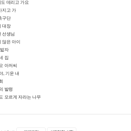
이도 데리고 가요
 가지고 가
 축구단
이 대장
맨 선생님
치 않은 아이
를 밟자
기네 집
미오 아저씨
기야, 기운 내
자회
빠의 발령
무도 모르게 자라는 나무