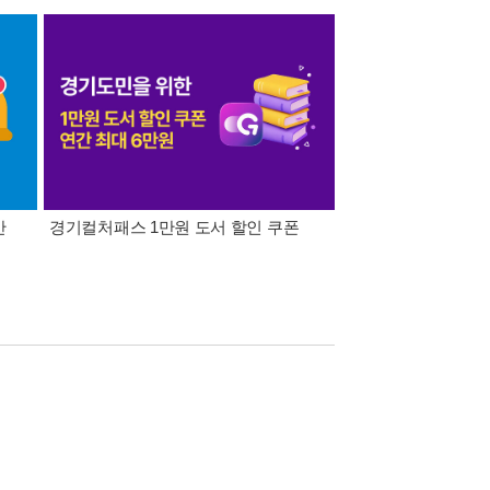
간
경기컬처패스 1만원 도서 할인 쿠폰
삼성카드가 쏜다! 알라