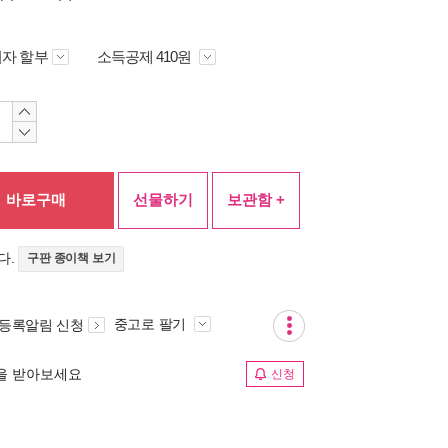
자 할부
소득공제 410원
바로구매
선물하기
보관함 +
다.
구판 종이책 보기
중고로 팔기
 등록알림 신청
림을 받아보세요
신청