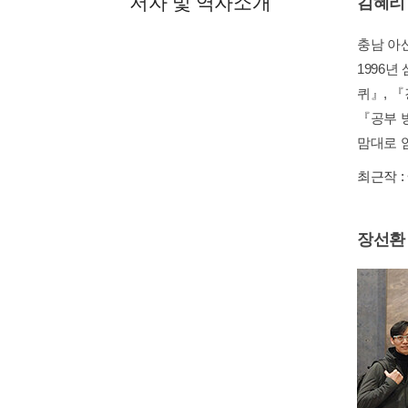
저자 및 역자소개
김혜리
충남 아
1996
퀴』, 
『공부 
맘대로 엄
최근작 :
장선환