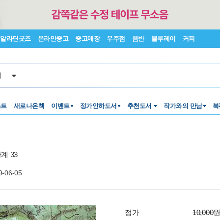
알라딘굿즈
온라인중고
중고매장
우주점
음반
블루레이
커피
서
스트
새로나온책
이벤트
정가인하도서
추천도서
작가와의 만남
북
계 33
9-06-05
정가
10,000