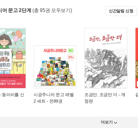
어 문고 2단계
(총 95권 모두보기)
신간알림 신청
등 동아리를 신
시공주니어 문고 레벨
조금만, 조금만 더
- 개
2 세트 - 전89권
정판
더보기