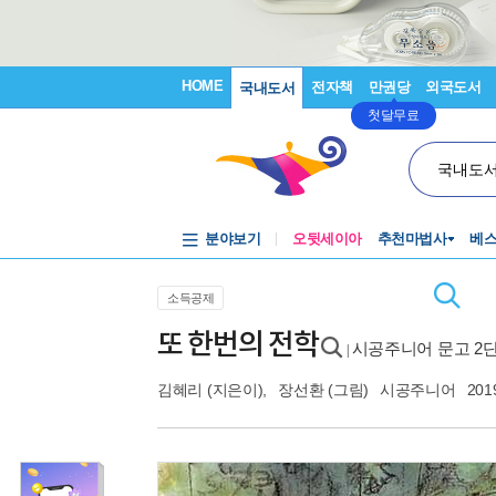
HOME
전자책
만권당
외국도서
국내도서
첫달무료
국내도
분야보기
오뒷세이아
추천마법사
베
소득공제
또 한번의 전학
시공주니어 문고 2단
|
김혜리
(지은이),
장선환
(그림)
시공주니어
201