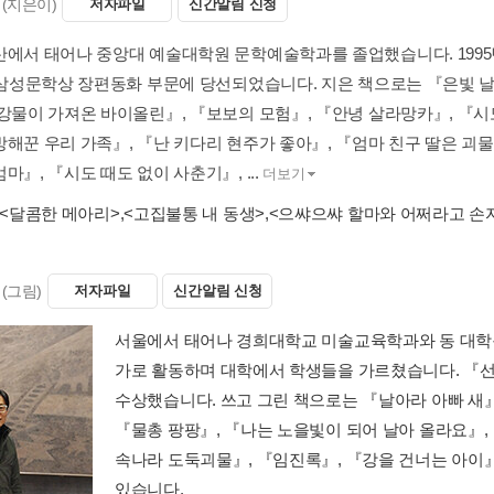
(지은이)
저자파일
신간알림 신청
산에서 태어나 중앙대 예술대학원 문학예술학과를 졸업했습니다. 199
년 삼성문학상 장편동화 부문에 당선되었습니다. 지은 책으로는 『은빛 날
『강물이 가져온 바이올린』, 『보보의 모험』, 『안녕 살라망카』, 『시
방해꾼 우리 가족』, 『난 키다리 현주가 좋아』, 『엄마 친구 딸은 괴물
마』, 『시도 때도 없이 사춘기』, ...
더보기
<달콤한 메아리>
,
<고집불통 내 동생>
,
<으쌰으쌰 할마와 어쩌라고 손
(그림)
저자파일
신간알림 신청
서울에서 태어나 경희대학교 미술교육학과와 동 대학
가로 활동하며 대학에서 학생들을 가르쳤습니다. 『선
수상했습니다. 쓰고 그린 책으로는 『날아라 아빠 새』
『물총 팡팡』, 『나는 노을빛이 되어 날아 올라요』,
속나라 도둑괴물』, 『임진록』, 『강을 건너는 아이』
있습니다.