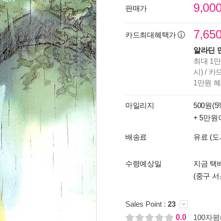
9,00
판매가
7,65
카드최대혜택가
알라딘 
최대 1만
시) / 
1만원 
마일리지
500원(5
+ 5만원
배송료
유료 (도
수령예상일
지금 택배
(중구 서
Sales Point :
23
0.0
100자평(