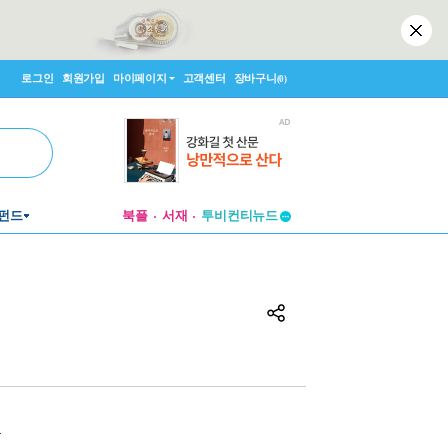
로그인
회원가입
마이페이지
고객센터
장바구니
(0)
펀드
북플
서재
투비컨티뉴드
창작플랫폼
투비컨티뉴드
원