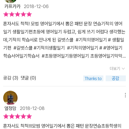
카프카카
2018-12-06
혼자서도 척척! 모법 영어일기에서 뽑은 패턴 문장 연습기적의 영어
일기 생활일기편초등에 영어일기 두렵고, 쉽게 쓰기 어렵다 생각했는
데,기적의 학습서로 만나게 된 길벗스쿨 #기적의영어일기 # 생활일
기편 #길벗스쿨 #기적의생활일기 #기적의영어일기 # #영어일기
학습서어일기학습서 #초등영어일기등영어일기 초등영어일기​막막
한 일기에 새로운 시선으로 접근할 수 있다는 점에서 꼭 필요한 교재
더보기
가 아닐까 싶어요.초등 영어일기 추천하지만, 어떻게 지도해주어야
공감 (
3
)
댓글 (0)
할지 어려움이 있다면길벗스쿨 기적의 영어일기 교재 사용해 보세요.
초등 영어일기에 꼭 쓰이는 패턴 문장으로 135개를 배우며, 일기쓰기
에 있어 자신감을 갖게 해주는 놀라운 장점을 가지고 있답니다.​ ​ ​ ​하루
메뉴
일기 어떻게 접근해야 할지 모르고 두려움으로 미루고만 있었던 저희
열정맘
2018-12-08
도너무 재미있게 하루 일기를 시작해보게 되었네요.​영어에 단어와 문
법은 어렵다 할 수 있지만, 영작문에 있어서 패턴 문장을 연습하게 되
혼자서도 척척!!!모범 영어일기에서 뽑은 패턴 문장연습초등학생의
니영어 문장력 놀라운 효과 기대해 볼 수 있답니다.영어 문장을 쉽게