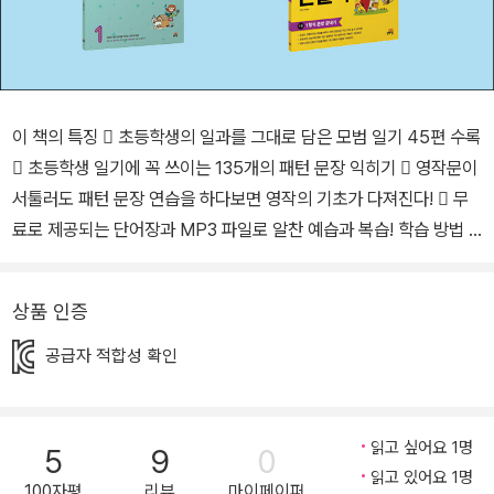
이 책의 특징  초등학생의 일과를 그대로 담은 모범 일기 45편 수록
 초등학생 일기에 꼭 쓰이는 135개의 패턴 문장 익히기  영작문이
서툴러도 패턴 문장 연습을 하다보면 영작의 기초가 다져진다!  무
료로 제공되는 단어장과 MP3 파일로 알찬 예습과 복습! 학습 방법 1
단계: 상단의 QR코드를 찍어서 원어민의 음성을 들으며 눈으로 지문
을 쫓아 읽습니다. 내용을 대략적으로 파악해 보고 아래 ‘생각해봐
상품 인증
요!’에 나온 질문의 답을 떠올려 보세요. 낯선 어휘는 하단의 표현 상
자를 참고하고, 오른쪽 페이지의 우리말 해석을 통해 읽은 내용을 확
공급자 적합성 확인
인해보세요. 2단계: 일기 지문에 강조 표시된 패턴 문장들을 눈으로
확인해 봅니다. 패턴 문장에 대한 문법 설명을 읽으면서 문장의 형태
를 이해하고 의미를 파악해 보세요. 3단계: 각 패턴의 의미를 파악하
읽고 싶어요 1명
5
9
0
고 원 안에 있는 이미지와 교체 표현을 활용하여 문장을 완성해 봅니
읽고 있어요 1명
100자평
리뷰
마이페이퍼