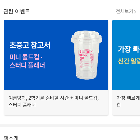
관련 이벤트
전체보기
여름방학, 2학기를 준비할 시간 + 미니 콜드컵,
가장 빠르게
스터디 플래너
합
책소개