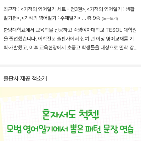
영어일기의 기초가 탄탄히 완성된다.
최근작 :
<기적의 영어일기 세트 - 전3권>
,
<기적의 영어일기 : 생활
일기편>
,
<기적의 영어일기 : 주제일기>
… 총 9종
(모두보기)
한양대학교에서 교육학을 전공하고 숙명여자대학교 TESOL 대학원
을 졸업했습니다. 어학전문 출판사에서 십여 년 이상 영어교재를 기
획·개발했고, 이후 교육현장에서 초중고 학생들을 대상으로 밀착 강
의를 해오고 계십니다. 학생들의 영어학습 환경을 가까이 지켜보면서
연령과 시기에 따른 콘텐츠 선별과 적절한 학습법의 중요성을 다시금
확인하고, 초등학생들을 위한 맞춤형 콘텐츠 개발을 위해 집필 활동
출판사 제공 책소개
에 주력하고 계십니다. 지은 책으로 《초등 필수 영어표현 무작정 따라
하기》, 《초등 영어 구동사 160》, 《가장 쉬운 초등 영작문 하루 4문장
쓰기》 등이 있습니다.