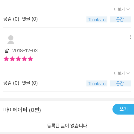
등 영어일기에 쏙 쓰이는 패턴 문장 135개 익히기.올 겨울 방학 동안
가는 게 중요하기 때문에기적의영어일기 책에도 학습계획표에 따라
#생활일기 #영어일기 #혼자쓰는영어일기 목차만 살펴보아도 일상
더보기
열심히 영어일기를 써봐야 겠어요.
수행여부를 체크할 수 있게 되어 있어요.매일 영어일기를짤막하게나
생활에서 쓰이는 내용들을 대부분 배워볼 수 있어요.가족, 일상 생활,
공감 (
0
)
댓글 (0)
마 한 편씩 쓰다 보면영어실력을 크게 향상시켜 줄 거라고 하니저도
애완동물, 학교 생활, 계절과 날씨, 건강과 운동, 관심과 취미그리고
결이가 영어를 쓸 수 있게 되면#영어일기쓰기 도전해 보고 싶네요!#
특별한 날에 대해 일기쓰는 법까지 분야가 다양해서 정말 좋네요.초
기적의영어일기차례 입니다!아이들이 친숙하게 생각할 수 있는 주제
메뉴
기 영어일기를 작성할 때 패턴과 문장 쓰기 방법등을예시를 통해 배
들,예를 들면 가족, 학교생활, 일상생활, 애완동물 등의주제들로일기
워보고 필요한 문장은 응용해가며 쓸 수 있어서 좋네요. €#기적의영
알
2018-12-03
가 구성되어 있어요.#영어일기쓰는법기적의영어일기 에서는4단계
어일기 #생활일기 #영어일기 #혼자쓰는영어일기 일기의 기본은 날
로 알려주고 있더라구요1. 하루를 정리하며 주제를 정하고,2. 주제와
짜와 요일, 날씨죠.일기에는 이 세 가지가 빠지지 않는데 영어로 어떻
관련된 어휘와 표현을 떠올려요3. 그 후엔 일어난 일들에 대해 써 보
더보기
게 쓰면 좋은지표현이 한 눈에 들어오도록 나와 있어서 꼭 기억해 두
고,4. 마지막으로 느낌이나 의견을 솔직하게 쓰면 끝!기적의 영어일
면 좋아요.요일 -> 월일 -> 연도 순으로 쓰는 영어표현법도 자세히
공감 (
0
)
댓글 (0)
기 구성살짝 보여드릴게요.UNIT2인데요주제는 가족이에요II Love
나와 있으니어렵지 않게 영어일기 쓰기를 배울 수 있어요. #기적의
My Family 라는 제목의 일기에요.영어 처음 배울 때가 생각나네요
영어일기 #생활일기 #영어일기 #혼자쓰는영어일기 영어 일기 쓰기!
쉬운 표현들이기는 하지만다양한 패턴과 가족과 관련된 어휘들이 나
사실 이건 영어 일기 뿐 아니라 우리말로 일기를 쓸 때도 필요한 구성
쓰기
마이페이퍼 (0편)
와 있어요.기적의 영어일기에서는중요한 어휘를 따로 정리해 두어서
요소 들이에요.일기 쓰기의 기본에 대해 다시 한 번 정리해 두어서이
이해하기 좋구요~한 UNIT 마다 패턴을 3가지 정도소개해 주고 있
내용을 잘 기억해둔다면 우리말 일기와 영어 일기 모두 잘 쓸 수 있을
등록된 글이 없습니다
어서,그 패턴들만 다 익히더라도일기를 쉽게 쓸 수 있는 원동력이 되
것 같아요. #기적의영어일기 #생활일기 #영어일기 #혼자쓰는영어