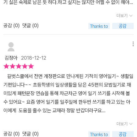
기 싫은 숙제로 남은 듯 하다.하고 싶지는 않지만 어쩔 수 없이 해야하
any good things about _____________~에는 좋은 점이 많이 있
작해 봅니다. 지문을 접한 후 , 우리말 해석도 있기에 어렵지 않게,중
기에 일주일에 두번 일기쓰기조차 미루고 미루다가 일요일 저녁에서
다 패턴 연습에 자신이 있다면서 열심히 잘 적어 주고 있다
더보기
요 패턴을 잘 파악하면서 연습에 연습으로 시작합니다. 패턴 문장 만
야 부랴부랴 바쁘게 몰아치기가 일쑤다.하물며 한글로 쓰는 일기도
들면서 오늘의 일기를 마무리 합니다.길벗스쿨 홈페이지를 통해서 자
공감 (
0
)
댓글 (0)
어려운데 그걸 영어로 바꿔서 쓰는 영어 일기는 더더욱 힘들어서 엄
료 다운도 받을 수 있다는 점 아시죠.바로바로 확인할 수 있는 QR로
마 입장에서는영어 일기 쓰기로 영어 스킬을 올리고 싶은데 쉽지 않
주로 활용하는 아들일기본문과 Expreesions ,패턴연습, 다시보기
았다.막막하고 답답해서 어떻게 준비를 해야할지 엄두가 안나는데지
메뉴
네가지를 다 들을 수 있답니다.​​​​​엄마가 부담스럽게 읽어주려 하지 마
금 딱 필요하게 적절하게 영어일기쓰기첫걸음을 도와줄 친구 하나를
김정아
2018-12-12
시고, 원어민에 발음을 들려주시면 좋겠죠..아이들도 원어민 발음을
만났으니 그게 바로기적의 영어일기<br />생활일기편어렵지 않게
더 듣고 싶어 하더라구요.. ​매일 일기 생활하한다면 영어에 실력은 자
쉽게 우리 초등학생 딸이 따라할 수 있는 좋은 교재로 영어 실력을 향
길벗스쿨에서 전면 개정판으로 만나게된 기적의 영어일기~ 생활일
동 성장하겠죠. 영어에 관심도가 낮았던 아이들도 영어일기로 자신감
상시켜 줄 수 있는 시작하는 교재로 딱 좋았다.1단계 오늘의 일기 읽
기편입니다~~ 초등학생의 일상생활을 담은 45편의 모법일기로 재
을 얻고, 새롭게 학습할 수 있게 된답니다.
기2단계 중요 패턴 파악하기3단계 패턴으로 문장 만들기4단계 오늘
미있게 패턴문장 연습을 통해 차근차근 영어 일기 쓰기를 시작해 볼
일기 다시 보기 이렇게 체계적이고 단계적으로교재가 구성되어 있어
수 있어요~ 요즘 영어 일기를 일주일에 한두번 쓰기를 하고 있는 아
집에서 엄마랑 둘이서 또는 초등학생 아이 혼자서도 무리없이 잘 학
이에게 도움을 줄수 있는 교재라 정말 반갑더라구요
습할 수 있겠다.또한 ★ MP3 무료 다운로드 영어일기 지문 뿐만 아
~ 기적의 영어일기 생활일기편안의 구성과 학습
니라 중요 표현이나패턴 연습 문장 전체의 원어민 음성파일을 제공하
더보기
법을 보면 4단계 학습법으로 1단계 오늘
고 있으니 꼭!꼭!사용하면 유익할 듯 하다.우리 아이의 일상생활에서
공감 (
0
)
댓글 (0)
의 일기읽기 2단계 중요