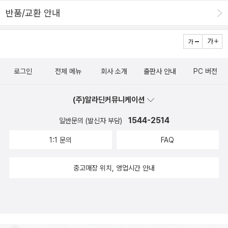
지요.UNIT2 에 이미be good at 이 나오다니..!!마지막으로는오늘
일기 앞서 살펴본대로 4단계로 구성된 영어일기.먼저 영어일기의 본
반품/교환 안내
일기를 다시 보기 파트인데요중요한 문장들을직접 따라써 보며 익힐
문을 읽고 우리말 해석을 보면서 내용 파악을 해 봅니다.영어일기가
수 있어요.기적의영어일기 생활일기 편은초등 영어일기에 쓰이는패
만만해지는 패턴연습을 통해 문법도 알아볼 수 있어요.이렇게 한 두
턴 135개를 익힐 수 있는,이것만 알면 일기 반 이상은 쓸 수 있게 되
개씩 배워가다보면 자연스럽게 문법까지 익힐 수 있네요.€ €#기적의
는 책이에요.길벗스쿨에서는 단어장과 MP3파일 등을다운로드 받을
영어일기 #생활일기 #영어일기 #혼자쓰는영어일기 패턴을 알아보
로그인
전체 메뉴
회사 소개
출판사 안내
PC 버전
수 있게 준비해 두었다고 하니참고하세요!결이도 혼자서 기적적으로
고 패턴을 적용하여 다양한 예문을 통해 적용하고 써 보기.마지막으
영어일기 쓰는 날이 오겠죠?그 날을 기다리며,모범 영어일기를 통해
로 오늘 일기 다시 보기를 통해 배운 내용을 복습하고 익히면 마무리
(주)알라딘커뮤니케이션
패턴 잘 익히길 바라 봅니다!
가 되네요. 초등 영어일기에서 사용할 수 있는 135개의 패턴 문장
1544-2514
일반문의 (발신자 부담)
을 익힐 수 있으니아이들의 영어 일기 더 이상 어렵지 않을 것 같아요.
무작정 쓰게 하는 것 보다 이렇게 패턴을 알아두고 응용한다면영어일
1:1 문의
FAQ
기쓰기가 훨씬 쉬워지겠지요 ^^ #기적의영어일기 #생활일기 #영어
중고매장 위치, 영업시간 안내
일기 #혼자쓰는영어일기 영어일기 책을 보더니 일기쓰기를 시작하
는 루카스.마침 지난 주말 제 대학동기들 모임이 있었는데 함께 다녀
왔거든요.김천에 사는 친구 집에 모여서 1박 2일동안 시간을 보냈는
데그 일을 일기로 작성하더군요.Writing가 아직 익숙하지 않아서 길
게 써 내려가지도 못했고문장이 모두 잘 써지진 못했지만 그래도 나