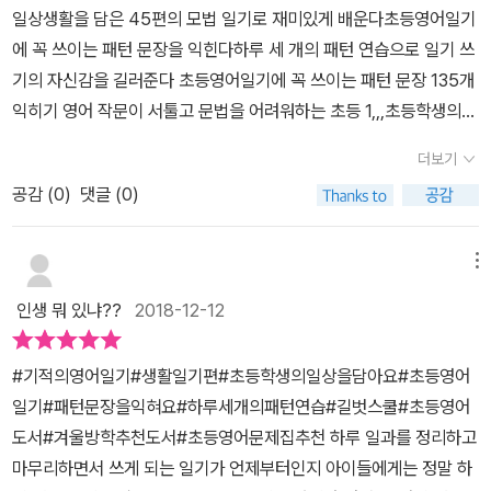
일상생활을 담은 45편의 모법 일기로 재미있게 배운다초등영어일기
만드는 방법을 익혀보고,​내 생각에 문장대로 영어 일기를 쓰기 시작
에 꼭 쓰이는 패턴 문장을 익힌다하루 세 개의 패턴 연습으로 일기 쓰
한다면영어 학습에도 많은 도움을 받을 수 있겠죠!​초등 3,4학년이 딱
기의 자신감을 길러준다 초등영어일기에 꼭 쓰이는 패턴 문장 135개
좋을 것 같아요.영어쓰기 두렵고, 힘들어했다면 가장 효과 높은 방법
익히기 영어 작문이 서툴고 문법을 어려워하는 초등 1,,,초등학생의
으로 영어일기 쓰기를 추천합니다.하지만, 처음부터 어려운 문장은
일과를 그대로 담은 모법 일기 45편 수록2,,,패턴 문장 135개만 알면
노노!미리 알아두기 편에서 자세하게 배울 수 있는데요.꼭 알아둘 것
더보기
영어일기가 어렵지 않다3,,,일기를 통해 영작의 기초 다지기를 한다
만 기억하고 영어일기 시작한다면 성공할 수 있을 것입니다.​ ​영어에
공감 (
0
)
댓글 (0)
찾아서 바로 써 먹는 영어일기 기본표현 찾아서 바로 써 먹는 영어
있어서 기본을 일자를 체크하는 부분이겠죠. 요일 / 날짜 / 년도기적
일기 기본표현 영어로 날짜는 어떻게 쓸까?2018년 11월 26일 화요
의 영어일기로 초등 영어일기 시작해 봅니다.기적의 영어일기에서는
일Tuesday,Novemver 26,2018이렇게도 쓸 수 있다Tuesday,N
메뉴
쉽게 영어일기 쓰는 방법 4단계로 첫째, 주제(Topic) 정하기둘째,
ovemver 26th,2018 Novemver 26th,Tuesday = Tue.26,201
주제와 관련된 어휘(Words)와 표현 생각하기셋째, 일어난 일들 써보
인생 뭐 있냐??
2018-12-12
8영어로 날짜를 쓸 때는 요일 ㅡ> 월일 ㅡ> 연도 순서를 쓴다 우리말
기넷째, 느낌(Felling)이나 의견(Opinion)을 솔직하게 쓰기마치 거
과는 개념이 작은것부터 쓰기 때문에 순서에 주의해야한다 생각이나
미줄 엮듯이 주제를 정하고.. 쭉 나열해보고 서술하고, 표현하는 방법
#기적의영어일기#생활일기편#초등학생의일상을담아요#초등영어
느낌을 표현하는 말들,,, 쉽게 쓰는 영어 일기 4단계1,,,하루를 정리를
이랍니다. 길벗스쿨 <기적의 영어일기>전체 45unit 45개 생활일
일기#패턴문장을익혀요#하루세개의패턴연습#길벗스쿨#초등영어
주제를 정한다2,,,주제와 관련된 어휘와 표현을 생각해본다 3,,,일어
기로 구성되어 있네요.unit 에 다양한 주제로 일기를 제공해 주고 있
도서#겨울방학추천도서#초등영어문제집추천 하루 일과를 정리하고
난 일들에 대하여 써 본다4,,,느낌이나 의견을 솔직하게 쓴다 읽은
으니 오늘에 일기부터 도전합니다. 길벗스쿨 기적의 영어일기 역시
마무리하면서 쓰게 되는 일기가 언제부터인지 아이들에게는 정말 하
글을 녹음도 해 보고 영어일기가 만만해지는 패턴연습 There are m
QR코드로 원어민이 읽어주기로 시작되어 영어 일기를 들으면서 시