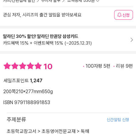
카드/간편결제 할인
무이자 할부
소득공제 530원
관심 저자, 시리즈의 출간 알림을 받아보세요
신청
알라딘 30% 할인! 알라딘 만권당 삼성카드
카드혜택 15% + 이벤트혜택 15% (~2025.12.31)
10
100자평 5편
리뷰 9편
세일즈포인트
1,247
200쪽
210*277mm
650g
ISBN 9791188991853
주제분류
신간알림 신청
초등학교참고서
>
초등영어전문교재
>
독해