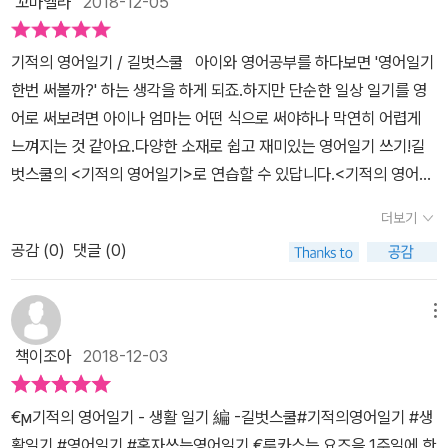
꼬마엘라
2018-12-05
턴으로 차근차근 써보고 읽고 해보니 어렵지 않게 문장쓰기가 자연스
럽게 익혀져 오늘 일기 다시보기에선 스스로 문장으로 잘 써내려가
기적의 영어일기 / 길벗스쿨 아이와 영어공부를 하다보면 '영어일기
더라구요~ㅎㅎㅎ 다양하게 만날 수 있는 주제들이 많아 아이가
한번 써볼까?' 하는 생각을 하게 되죠.하지만 단순한 일상 일기를 영
원하는 주제로 연습을 해보기도 했어요. 요즘 계절에 맞는 첫눈이야
어로 써보려면 아이나 엄마는 어떤 식으로 써야하나 막연히 어렵게
기나 대중교통 이야기등 스스로 영어 일기 주제도 정해보며 패턴 연
느껴지는 것 같아요.다양한 소재로 쉽고 재미있는 영어일기 쓰기!길
습을 통해 나만의 영어 일기로 써보게 되어 재밌고 쉽게 배우게되어
벗스쿨의 <기적의 영어일기>로 연습할 수 있답니다.<기적의 영어일
영어 문장 실력도 많이 늘것 같아요~ 영어 일기 쓰기도 일주일에 몇
기> 에는 다양한 소재를 45개의 유닛으로 구성하여 소개하고 있답
더보기
편씩이라도 꾸준히 써보는 습관이 중요한것 같아 기적의 영어 일기와
니다.가족, 일상, 애완동물, 학교생활, 계절, 건강 등 다양한 소재를 기
함께 쭈~~욱 이어가면 좋을 것 같아요~!!!
공감 (
0
)
댓글 (0)
본으로 해서초등학생의 일과를 일기로 읽어 볼 수 있답니다.일기를
쓰려면 기본적으로 무엇을 알아야 할까?요일, 날짜, 달, 날씨 등 일기
를 쓸 때 꼭 들어가야 하는 기본 적인 것들을 먼저 알아야겠죠.책 안에
메뉴
표현들을 먼저 익히고 나면 일기쓰기가 좀 더 수월 할 것 같아요.이 책
책이조아
2018-12-03
에는 일기를 쓰는 4단계 과정이 소개되어 있답니다.일기의 주제를 정
하고, 주제에 맞는 어휘와 표현을 정리 한 다음일어난 일과 느낌을 쓰
€ϻ기적의 영어일기 - 생활 일기 編 -길벗스쿨#기적의영어일기 #생
는 과정을 통해 일기를 써 보면 된다고 하니 우리도 도전해 봐야겠어
활일기 #영어일기 #혼자쓰는영어일기 €루카스는 요즈음 1주일에 한