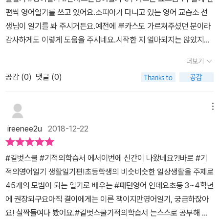
요!이 책은 QR 코드를 통해 음원을 들을 수 있답니다.영어일기 지문
편씩 영어일기를 쓰고 있어요.소피아가 다니고 있는 영어 교습소 선
의 음원을 듣고 읽으며 리딩을 해보기도 좋을 것 같아요.또한 책의 지
생님이 일기를 봐 주시거든요.예전에 루카스도 가르쳐주셨던 분이라
문에 나온 새로운 단어들을 따로 정리해 주고 있어서 새록새록 단어
감사하게도 이렇게 도움을 주시네요.시작한 지 얼마되지는 않았지만
를 외워 볼 수도 있겠어요.영어 일기다 보니 해석을 함께 담아서 아이
루카스의 영어일기가 영~ 엉망이네요.시제도 문법도 맞지 않는 일기
가 부담없이 자신만의 일기를 써보는 연습을 해보기 더욱 좋을 것 같
더보기
라 선생님이 이해하기 힘들어하실만큼영어 일기 작성이 엉망이라 어
아요.읽어 본 예문들은 단어를 바꿔가며 문장을 만들어 보는 연습을
공감 (
0
)
댓글 (0)
떻게 배우면 좋을까 고민하던차에기적의 영어일기를 만나게 되었어
해볼 수 있는데영어일기가 처음이라 어떻게 써야하는지 어려운 아이
요.€€€#기적의영어일기 #생활일기 #영어일기 #혼자쓰는영어일
들도 예문을 바꿔가며 쓰는 연습을 하다보면자연스럽게 하루하루 일
기 영어 일기 쓰기를 조금 더 체계적으로 배워보고 배운 것을 적용하
메뉴
기를 써 볼 수 있을 거라는 생각이 드네요. 학교에서 친구가 전학을 왔
여쉽게 따라 써 보는 나만의 영어일기.총 4단계로 나뉘어 학습할 수
다면 아이들에게 정말 재미있는 이슈죠.학교 생활에서 일어난 재미있
ireenee2u
2018-12-22
있는 기적의영어일기1단계, 영어권 아이들이 써 놓은 영어 일기를 보
는 일상도 <기적의 영어일기> 를 읽고 써보면 참 재미있을 것 같아
고 이해하고2단계, 중요 패턴을 파악한 뒤3단계, 패턴으로 문장을 만
요.일상에서 자주 쓰이는 표현을 문장으로 만들어 보면서 자연스레
#길벗스쿨 #기적의학습서 에서이번에 신간이 나왔네요?!바로 #기
들어 보아요.4단계에서는 오늘 일기를 다시 보고 써 보는 시간.루카
문법과 시제, 동사 변화 등을 깨우칠 수 있다고 하니영작의 기초 다지
적의영어일기 생활일기편!초등학생의 비슷비슷한 일상생활을 주제로
스 뿐 아니라 저도 함께 써 보면 좋겠다는 생각을 했어요.저도 영어 공
기를 영어일기 쓰기로 하면 참 좋을 것 같아요.매 유닛마다 새로운 단
45개의 모범이 되는 일기로 배우는 #패턴영어 인데요초등 3~4학년
부가 절실하거든요 ^^ €€ €기적의 영어일기는 MP3 파일을 다운받
어를 익히며 롸이팅 연습까지.<기적의 영어일기> 를 꾸준히 하며 우
에 권장되구요아직 결이에게는 이른 책이지만영어일기, 궁금하잖아
아서 활용할 수도 있고UNIT마다 있는 QR코드를 이용해 지문, 패턴,
리 아이의 영어실력을 쑥쑥 쌓아야 겠어요.<기적의 영어일기> 로 초
요! 살짝들여다 봤어요.#길벗스쿨기적의학습서 는스스로 공부해 나
문장 등을 원어민의 음성으로 들어볼 수 있어요. #기적의영어일기