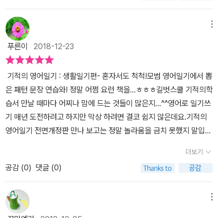
쉽게 접할 수 있는 주제별로 단원이 아래와 같이 이루어져있다.(My f
패턴 파악하기 3단계 패턴
amily)가족(Daily life)일상생활 (Pet)애완동물(School Days)학
으로 문장 만들기 4단계
메뉴
교생활(Season.Weather)계절.날씨(Health&Exercise)건강.운동
오늘 일기 다시보기 패턴으로 문장을 반복해 써
(Interests&Hobbies)관심.취미(Special Days)특별한 날 영어로
푸른이
2018-12-23
보는 연습을 통해 스스로 배운 패턴으로 나만의 영
된 지문 먼저 읽고 난 후 한글로 해석된 부분을 확인하면서 무슨 내용
어 일기를 써볼수 있도록 되어있고 또 직접 QR 코드를 통
인지 살짝 맛보기로 볼 수 있다.어떤 단어들이 사용되었는지 살펴보
기적의 영어일기 : 생활일기편- 혼자서도 척척!모범 영어일기에서 뽑
해 원어민 발음으로 듣고 따라 하면서 연습을 해 볼수 있어요. 차례를
고패턴으로 문장을 만들어보고 오늘 학습한 내용을 문장으로 써보면
은 패턴 문장 연습​와! 정말 어쩜 요런 책을...ㅎㅎㅎ길벗스쿨 기적의학
보면 가족, 일상생활, 애완동물, 학교생활, 계절 날씨, 건강 운동, 관
서 마무리하면 된다.오늘의 일기 지문을 읽어보면 이번 기회에 엄마
습서 만날 때마다 어찌나 맘에 드는 것들이 많은지...^^영어로 일기쓰
심 취미, 특별한 날등의 주제 일기로 다양하게 만나 볼수 있어 아이가
도 같이 영어일기 쓰기 도전을 해보려고 한다.초등학생 아이랑 겨울
기 매년 도전하려고 하지만 막상 하려면 결코 쉽지 않은데요.기적의
원하는 주제로 배워가도 좋을 것 같아요~ 미리 알아두기에선 찾아서
방학에 해야 할 일로 추가 그렇게 두 달동안 겨울방학을 보내면 어느
영어일기 전면개정판 만나 보고는 정말 놀라움을 금치 못했지 말입니
바로 써먹는 영어일기 기본 표현을 먼저 익히고 본격적으로 기적의
새 모르게 영어 실력도 쑥쑥 늘어나 있고, 일기 쓰는 실력도 향상되어
다.모든 공부의 왕도는 매일 꾸준히~~~잖아요.초등학생들의 생활모
영어 일기 써보기를 시작해 보았네요~ 첫번째 만나본 영어일기는 일
더보기
있지 않을까 싶다.기본 영어 패턴 문장과 중요 표현을 입으로 말하고
습을 그대로 담은 다양한 예시들을 통해매일 3개의 패턴연습으로 초
기에게 내소개를 하는 내용으로 QR코드를 통해 원어민이 읽어주는
쓰고 외우면서영어 기초를 탄탄하고 단단하게다질 수 있는 소중한 기
공감 (
0
)
댓글 (0)
등영어 공부는 물론 꾸준하게 영어일기쓰기 연습을 할 수 있게 넘나
일기 내용을 들어보고 함께 따라 읽기도 하면서 아래 생각해봐요! 코
회로 이 책을 만나서 반가웠다. 1. 영어 일기 더 이상 어렵지 않아요<
쉽고 체계적으로 만들어져 있어서 요 책 한 권 마치고 나면 울딸 영어
너의 물음을 답해보며 내용을 생각해보고 단어 표현들도 한번씩 보
br />2. 영어 일기 쉽게 따라써봐요<br />3.영어 일기 나도 할 수 있
일기 쓰기! 완전 도가 트일 듯 하네요.^^
메뉴
고 쓰며 연습해 보았네요~ 패턴연습을 듣고 써보며 직접 나의 영어
어요
일기를 문장으로 완성해 보는 연습을 해보았어요. 한문장 한문장 패