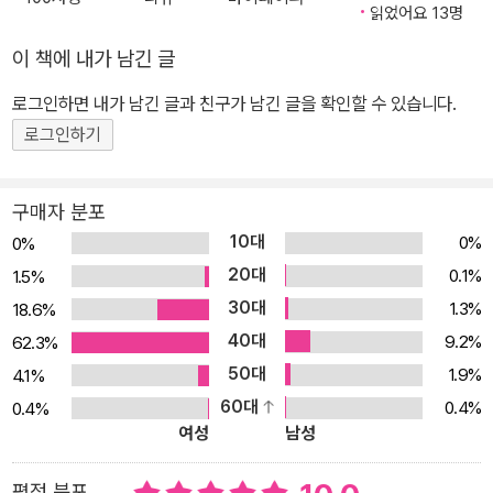
다. 일기에서 보았던 패턴 문장에 새로운 표현 두 가지를 갈아 끼우면
읽었어요 13명
서 패턴의 쓰임을 정확하게 인지하고 응용력을 키웁니다. 4단계: 괄
이 책에 내가 남긴 글
호 안에 있는 힌트 단어를 사용하여 오늘 일기에서 공부했던 문장을
로그인하면 내가 남긴 글과 친구가 남긴 글을 확인할 수 있습니다.
다시 한 번 써 봅니다. 스스로 테스트해 보고, 잘기억이 나지 않으면
로그인하기
다시 앞으로 돌아가 문장을 확인해 보세요. 본문 일기와 예문을 전체
녹음한 음성을 QR코드 또는 MP3파일을 다운로드를 통하여 편리하
게 학습에 활용할 수 있습니다. 또한 본문에 나왔던 핵심 표현들을 엮
구매자 분포
은 단어장이 온라인으로 제공되므로 예습, 복습에 활용하여 알찬 학
10대
0%
0%
습을 진행하세요!
20대
0.1%
1.5%
30대
1.3%
18.6%
40대
9.2%
62.3%
50대
1.9%
4.1%
60대
0.4%
0.4%
여성
남성
평점 분포