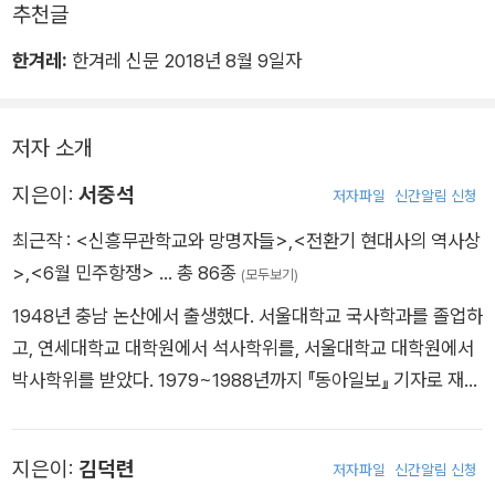
추천글
75년부터 엄청난 외화를 안겨준 중동 건설 특수가 상황을 바꾸
한겨레:
한겨레 신문 2018년 8월 9일자
는 데 큰 역할을 했다. 중동 건설 특수가 일면서 대기업들은 그동
안 쳐다만 보고 있던 중화학 공업 투자에 적극 나섰다. 부동산 경
기도 더욱 활성화됐고 투기가 극성을 부렸다. 그러면서 1976, 19
저자 소개
77년에 연평균 12~13퍼센트의 고도성장을 하게 된다. 유신 경
제 최고의 시절이었다.
지은이:
서중석
저자파일
신간알림 신청
최근작 :
<신흥무관학교와 망명자들>
,
<전환기 현대사의 역사상
>
,
<6월 민주항쟁>
… 총 86종
(모두보기)
1948년 충남 논산에서 출생했다. 서울대학교 국사학과를 졸업하
고, 연세대학교 대학원에서 석사학위를, 서울대학교 대학원에서
박사학위를 받았다. 1979~1988년까지 『동아일보』 기자로 재직
하며 농촌·노동문제 및 민주화운동을 취재했다. 특히 6월항쟁 당
시 『신동아』 취재기자로 역사적 현장에서 그날의 사건들을 생생
지은이:
김덕련
저자파일
신간알림 신청
히 목격하고 기록했다. 현재 성균관대학교 사학과 명예교수이며,