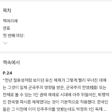
유언론실천선언 등 박정희의 유신 체제에 일어난 다양한 사건들
목차
이 등장하는데, 이를 통해 박정희가 얼마나 잔인하게 민주주의를
책머리에
파괴했는지를 샅샅이 고발하고 있다.
연표
첫 번째 마당:
서중석 교수는 유신 체제 시기에 일어난 이 다양한 사건들을 자세
히 들여다보는 의미에 대해 다음과 같이 말하고 있다. "유신 체제
의 중요한 사건들이 왜 그런 형태로 일어났는가를 살펴보는 것은
오늘의 시점에서 박정희 신드롬으로 인한 우리 사회의 어려움을
책속에서
치유하는 데에도, 현재 우리 정치를 이해하는 데에도, 그리고 미
래를 열어나가는 데에도 대단히 중요하다고 본다."
P.24
“천년 철옹성처럼 보이던 유신 체제가 그렇게 빨리 무너진 데에
는 그것이 일제 군국주의 영향을 받은, 군국주의 잔영殘影 또는
잔재로 볼 수 있는 1인 권력 체제로 시대에 아주 뒤떨어진, 퇴행적
인 한국형 파시즘 체제였다는 것이 기본적으로 작용했다. 한국인
들은 그 이전에 이미 민주주의를 맛봤는데도 박정희 1인 독재 체