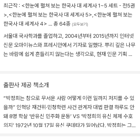
역사문제연구소 이사장, 제주4·3사건진상규명및희생자명예회
최근작 :
<한눈에 펼쳐 보는 한국사 대 세계사 1~5 세트 - 전5권
복위원회 위원 등을 역임했다. 주요 저서로 『80년대 민중의 삶과
>
,
<한눈에 펼쳐 보는 한국사 대 세계사 5>
,
<한눈에 펼쳐 보는
투쟁』, 『한국 근현대 민족문제 연구』, 『한국 현대 민족운동 연구』
한국사 대 세계사 4>
… 총 64종
(모두보기)
1·2, 『조봉암과 1950년대』 상·하, 『남·북협상―김규식의 길, 김구
서울대 국사학과를 졸업하고, 2004년부터 2015년까지 인터넷
의 길』, 『비극의 현대 지도자』(일본어역), 『배반당한 한국 민족주
신문 오마이뉴스와 프레시안에서 기자로 일했다. 뿌리 깊은 나무
의』(영역), 『이승만의 정치이데올로기』, 『한국 현대사 60년』(영
는 바람에 쉽게 흔들리지 않는다는 생각으로, 현재 인문 기획 집
어·일본어·중국어·프랑스어·독일어·스페인어로 번역), 『이승만과
단 문사철에 터를 잡고 역사와 사회에 관한 책 작업을 하고 있다.
제1공화국』, 『대한민국 선거이야기』, 『지배자의 국가 민중의 나
그동안 《김기춘과 그의 시대》를 쓰고 《서중석의 현대사 이야기》
라』, 『6월항쟁』, 『사진과 그림으로 보는 한국현대사』, 『서중석의
시리즈를 기획·공저했으며 《세계를 바꾸는 파업》, 《근현대사 신
출판사 제공 책소개
현대사 이야기』(전20권), 『민족주의와 역사교육』(정현백 공저),
문》(전 2권), 《세계사와 함께 보는 타임라인 한국사》(전 5권)를
『전환기 현대사의 역사상』 등이 있다.
“박정희는 참으로 무서운 사람 어떻게 이런 일까지 저지를 수 있
함께 쓰고 만들었다.
을까” 인혁당 재건위·민청학련 사건 관계자 대법 판결 하루도 안
돼 8명 학살 ‘반유신 민주화 운동’ VS ‘박정희의 유신 체제 수호
의지’ 1972년 10월 17일 유신 쿠데타가 일어났다. 박정희는 그날
쿠데타를 일으키고 한 사람이 모든 권력을 거머쥔 유신 체제를 탄