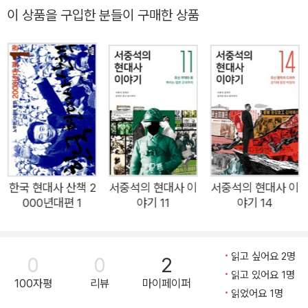
생시켰다. 박정희는 유신 체제를 수호하기 위해 온갖 수단 방법을
이 상품을 구입한 분들이 구매한 상품
동원했다. 그래서 이 시기에는 야당 등 정치 세력이 제대로 된 역
할을 할 수 없었다. 곧 의회 민주주의가 존재하기 어려웠던 시기
였고, 국회는 박정희가 요구하는 대로 유신 체제를 떠받쳐주는 역
할 이상을 하기가 어려웠다. 그런 의미에서 유신 체제는 우리 역
사의 암흑기라 할 만하다고 서중석 교수는 말한다. 그렇지만 유신
체제에 목숨을 걸고 반대하는 세력도 있었다. 서중석 교수는 유신
체제 시기의 정치사가 “무슨 수단 방법을 써서라도 절대적으로
유신 체제를 수호하겠다는 박정희의 의지와 ‘유신 체제는 도저히
용납할 수 없다. 이건 있을 수 없는 헌정 유린 행위이다. 이런 체
한국 현대사 산책 2
서중석의 현대사 이
서중석의 현대사 이
000년대편 1
야기 11
야기 14
제는 타도해야 한다’라고 역설하면서 그것에 맞선 투쟁, 반유신
운동을 벌인 세력의 싸움이었다”고 말한다. 한국 현대사 연구의
권위자 서중석 교수의 《서중석의 현대사 이야기》 12권의 주제는
읽고 싶어요 2명
0
0
2
바로 ‘반유신 민주화 운동’과 ‘박정희의 유신 체제 수호 의지’를
읽고 있어요 1명
100자평
리뷰
마이페이퍼
다루고 있다. 곧 이 책에는 학생 운동권과 종교 세력의 반유신 운
읽었어요 1명
동, 김대중 납치 사건, 최종길 교수 의문사, 민청학련·인혁당 재건