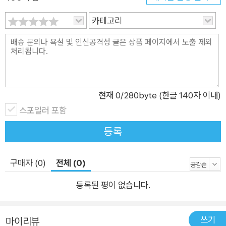
후해 언론을 무기력하게 만들었고, 역시 1971년에 언론계 저항
카테고리
세력을 무력화했다. 야당에 대해서는 유진산 세력을 계속 지원해
분열 공작을 강화했다. 그리고 10·17쿠데타를 일으키자마자 강성
야당 의원들을 잔혹하게 고문한 다음 구속했다. 이 때문에 박정희
1인 강권 체제에 대한 도전은 어디에서도 나타날 것 같지 않았다.
그렇지만 유신 체제가 출현하는 순간부터 학생들과 종교인들이
들고일어났다. 그것에 이어 반유신 민주화 운동이 활발하게 전개
현재
0
/280byte (한글 140자 이내)
되며 유신 권력을 위협했는데, 본격적인 반유신 투쟁은 박정희 유
스포일러 포함
신 권력의 민낯이 그대로 드러난 김대중 납치 사건이 나면서 봇물
등록
터지듯 터져 나오게 된다. 첫 시작은 1972년 12월 고려대에서 일
어났다. 고려대 정문에 걸려 있던 “한국적 민주주의 이 땅에 뿌리
구매자 (0)
전체 (0)
박자”는 현수막을 학생들이 불태워버린 것이다. 이듬해 고려대
학생들은 《민우》라는 지하신문을 만드는 등 다양한 형태로 저항
등록된 평이 없습니다.
했다. 그러나 학생들은 곧 간첩단 사건 등으로 대거 구속되고 만
다(민우지 사건, 검은 9월단 사건). 이와 함께 전남대 학생들도 지
쓰기
마이리뷰