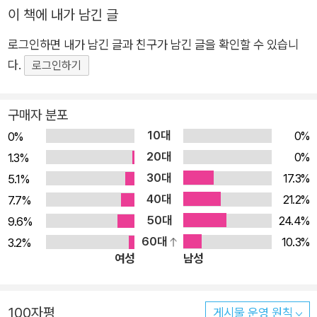
이 책에 내가 남긴 글
위 사건, 문세광의 육영수 저격 사건, 동아일보 기자들의 자유언
론실천선언 등 박정희의 유신 체제에 일어난 다양한 사건들이 등
로그인하면 내가 남긴 글과 친구가 남긴 글을 확인할 수 있습니
장하는데, 이를 통해 박정희가 얼마나 잔인하게 민주주의를 파괴
다.
로그인하기
했는지를 샅샅이 고발하고 있다. 서중석 교수는 유신 체제 시기에
일어난 이 다양한 사건들을 자세히 들여다보는 의미에 대해 다음
구매자 분포
과 같이 말하고 있다. “유신 체제의 중요한 사건들이 왜 그런 형
10대
0%
0%
태로 일어났는가를 살펴보는 것은 오늘의 시점에서 박정희 신드
20대
0%
1.3%
롬으로 인한 우리 사회의 어려움을 치유하는 데에도, 현재 우리
30대
17.3%
5.1%
정치를 이해하는 데에도, 그리고 미래를 열어나가는 데에도 대단
40대
21.2%
7.7%
히 중요하다고 본다.” 유신 체제 등장과 함께 시작된 저항 운동 박
50대
24.4%
9.6%
정희는 1972년 10월 17일 유신 쿠데타라는 국가 변란을 일으킬
60대
10.3%
3.2%
때까지 자신의 1인 강권 체제에 저항하거나 비판적인 세력을 계
여성
남성
속 탄압했다. 학원을 병영화하는 작업이 1969년 3선 개헌 이후
본격화됐고, 1971년 10월 위수령을 발동해 반독재 운동을 이끌
어갈 세력을 철저히 제거했다. 또한 언론 탄압으로 3선 개헌을 전
100자평
게시물 운영 원칙