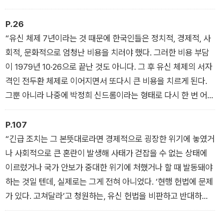
제를 만들어서 그걸 수호하겠다고 했으니 무리수를 계속 둘 수밖
에 없었고, 그러다보니 국민적 저항이 더 커질 수밖에 없었다. 유
P.26
신 체제가 부마항쟁이라는, 1960년 4월혁명 이후 최대의 학생·
“유신 체제 7년이라는 것 때문에 한국인들은 정치적, 경제적, 사
시민 항쟁에 부딪혀 사실상 무너지게 됐다는 것도 유신 체제의 성
회적, 문화적으로 엄청난 비용을 치러야 했다. 그러한 비용 부담
격을 잘 보여준다.”
이 1979년 10·26으로 끝난 것도 아니다. 그 후 유신 체제의 서자
격인 전두환 체제로 이어지면서 또다시 큰 비용을 치르게 된다.
그뿐 아니라 나중에 박정희 신드롬이라는 형태로 다시 한 번 어려
움을 겪게 되지 않나. 박정희 신드롬은 이명박·박근혜 정권을 출
현하게 하는 등 민주주의 진전에 암적 요인으로 작용했지만, 단순
P.107
히 민주주의에 대한 저해 요인으로만 작용한 게 아니다. 한국인의
“긴급 조치는 그 본뜻대로라면 경제적으로 굉장한 위기에 놓였거
정신과 생활 모든 면에 치유하기 힘든 어려움, 이건 남북 관계나
나 사회적으로 큰 혼란이 발생해 사태가 걷잡을 수 없는 상태에
정치, 경제에서 특히 잘 나타나는데, 그런 어려움을 계속해서 주
이르렀거나 국가 안보가 중대한 위기에 처했거나 할 때 발동돼야
는 것을 볼 수 있다.”
하는 것일 텐데, 실제로는 그게 전혀 아니었다. ‘현행 헌법에 문제
가 있다. 고쳐달라’고 청원하는, 유신 헌법을 비판하고 반대하는
여론을 철저히 금압하기 위해 긴급 조치를 내렸다. 박정희 유신