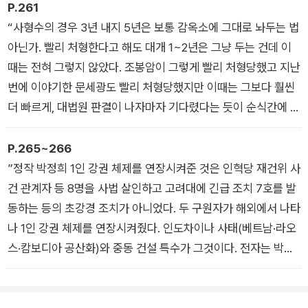
체제만 위기였을 뿐이었고, 박정희 1인의 권력을 수호하기 위한
P.261
조치였을 뿐이었다.”
“사형수의 경우 3년 내지 5년은 보통 감옥소에 그대로 놔두는 법
아닌가. 빨리 처형한다고 해도 대개 1~2년은 그냥 두는 건데 이
때는 전혀 그렇지 않았다. 조봉암이 그렇게 빨리 처형당했고 지난
번에 이야기한 문세광도 빨리 처형당했지만 이때는 그보다 훨씬
더 빠르게, 대법원 판결이 나자마자 기다렸다는 듯이 순식간에 이
런 학살이 이뤄졌다. 대한민국 역사상 처음 있는 일로 전 세계에
서도 유례를 찾기 힘든, 사법사상 최악의 암흑이었다.”
P.265~266
”정작 박정희 1인 강권 체제를 연장시켜준 것은 인혁당 재건위 사
건 관계자 등 8명을 사법 살인하고 고려대에 긴급 조치 7호를 발
동하는 등의 초강경 조치가 아니었다. 두 구원자가 해외에서 나타
나 1인 강권 체제를 연장시켜줬다. 인도차이나 사태(베트남·라오
스·캄보디아 공산화)와 중동 건설 특수가 그것이다. 전자는 박정
희가 열망하던 이른바 총력 안보 체제 구축에 이용할 수 있는 여
건을 제공했다. 후자는 1976, 1977년의 경제 호황을 가져왔다. 1
974, 1975년은 경기가 별로 좋지 않았는데 1974년에 시작돼 19