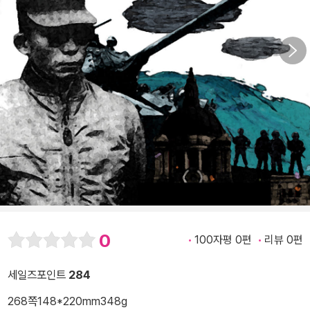
0
100자평 0편
리뷰 0편
세일즈포인트
284
268쪽
148*220mm
348g