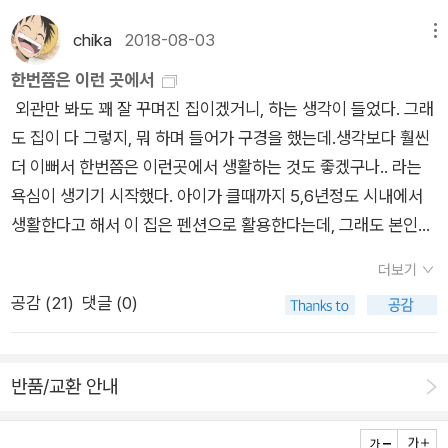
이 일어난 게 있느냐 하는 생각을 갖게 한다”며 “여러 가지를 고
chika
2018-08-03
메뉴
려할 때 이 사건은 박정희 대통령과 무관하게 일어난 사건이라고
보기가 어렵다는 생각이 든다”고 말하고 있다. 김대중 납치 사건
한번쯤은 이런 곳에서
은 일어난 지 40년이 넘었지만 풀리지 않은 의문점이 여전히 많
외관만 봐도 꽤 잘 꾸며진 집이겠거니, 하는 생각이 들었다. 그래
은 사건이다. 그러한 의문점에는 일본 정부와 관련된 것들도 있
도 집이 다 그렇지, 뭐 하며 들어가 구경을 했는데.생각보다 훨씬
다. 일본 정부는 박정희 정권과 밀착해 박정희 정권에게 유리한
더 이뻐서 한번쯤은 이런곳에서 생활하는 것도 좋겠구나.. 라는
방향으로 일을 처리했다는 비판을 면키 어렵다. 특히 그 배후에는
욕심이 생기기 시작했다. 아이가 클때까지 5,6년정도 시내에서
박정희의 만주 인맥이 움직이고 있었던 점도 명백히 주시해야 한
생활한다고 해서 이 집은 펜션으로 활용한다는데, 그래도 본인이
다. 걷잡을 수 없이 퍼진 유신 반대 운동, 그리고 긴급 조치 김대
또 생활해야하는 집이라 그런지 냄새나는 음식도 안된다하고 바
더보기
중 납치 사건이 일어나자 저항 운동은 걷잡을 수 없이 광범위하게
닥이 원목이라 캐리어를 끌어도 안되고 무엇보다 장난이 심한 아
공감 (
21
)
댓글 (0)
일어난다. 1973년 10월 납치 사건이 일어난 지 두 달이 채 안 된
이들이 오면 어떤 난장판을 만들지 모른다고 또 은근히 싫어한다.
시기에 서울대 문리대에서 시위가 일어났고, 이 시위는 여러 대학
처음엔 그런 조건들이 펜션으로서 가당키나 하겠나, 싶었는데 실
으로 번졌다. 11월에는 종교인, 언론인, 지식인 등 15명 시국 선언
제로 보니 왜 그런 조건이 붙었는지 알 것 같기도 하고. 1층 거
반품/교환 안내
발표를 했고, 이어서 동아일보 기자들이 언론 자유 수호 제2선언
실. 1층 침대방. 1층 거실앞 테라스. 2층은 원룸형태의 침대방 하
문을 채택해 저항했다. 12월에는 헌법 개정 청원 운동 본부가 개
나. 그리고 화장실. 왼쪽의 2층 화장실은 욕조가 있고, 오른