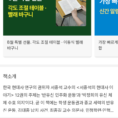
8월 특별 선물. 각도 조절 테이블 · 이동식 빨래
가장 빠르게
바구니
합
책소개
한국 현대사 연구의 권위자 서중석 교수의 <서중석의 현대사 이
야기> 12권의 주제는 '반유신 민주화 운동'과 '박정희의 유신 체
제 수호 의지'이다. 곧 이 책에는 학생 운동권과 종교 세력의 반유
신 운동, 김대중 납치 사건, 최종길 교수 의문사, 민청학련·인혁당
재건위 사건, 문세광의 육영수 저격 사건, 동아일보 기자들의 자