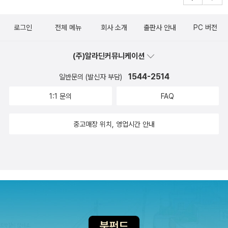
헌 청원 100만 인 서명 운동을 벌였다. 이렇게 유신 헌법을 바꾸
쪽의 1층 화장실은 유럽식 샤워부스가 있다. 사지을 가만히 들여
라는 요구가 커지는 속에서, 1월 8일 박정희는 긴급 조치 1호와 2
다보면 2층 화장실은 타일도 주인 취향에 맞게 꾸며져있다는.
로그인
전체 메뉴
회사 소개
출판사 안내
PC 버전
호를 발동했다. 긴급 조치 1호는 대한민국 헌법, 즉 유신 헌법을
어릴때 2층으로 올라가는 계단이 있는 집에서 살았어서 그런지
부정, 반대, 왜곡 또는 비방하는 일절의 행위를 금한다고 하면서,
계단있는 집이 너무 좋은데, 집 구경을 간 날도 계단에 쪼그리고
(주)알라딘커뮤니케이션
이러한 긴급 조치를 위반한 자 또는 비방한 자는 법관의 영장 없
앉아 이런 저런 소품들과 창밖 풍경을 구경했다. - 물론 그날 제주
이 체포, 구속, 압수, 수색하며 15년 이하의 징역에 처한다는 내용
1544-2514
에서 한달살이 하고싶다며 집을 보러 온 손님이 있어서 기다리는
일반문의 (발신자 부담)
이었다. 긴급 조치 위반자를 비상군법회의에서 심판, 처단했는데
시간에 할일이 없어서 그러기도 했지만. 집은 깔끔하고 - 주인장
1:1 문의
FAQ
2호는 그러한 비상군법회의 설치에 관한 것이었다. 긴급 조치 1
이 워낙 까탈스럽게 청결해서 먼지 하나 없다. 장난꾸러기 아이들
호, 2호에 의해 유신 체제 시기의 대부분을 차지하는 ‘긴조 시
이 있다면 좀 힘들겠지만 뭔가 멋있는 분위기에서 한번쯤 생활하
중고매장 위치, 영업시간 안내
대’가 드디어 열린다. 유신 헌법이 헌정을 유린하는 억압과 폭압
고 싶다면 호텔보다는 이곳! 이라 말하고 싶다.이곳이 궁금하신
의 시대를 열었는데, 그것이 긴급 조치에 의해 한층 더 구체화된
분은 네이버나 인스타그램에서 '루헤탁 펜션'을 찾아보시면 될
것이다. 긴급 조치가 발동됐는데도 그것을 반대하는 움직임은 계
듯. 나도 책 잔뜩 싸들고 여기서 한달만 살아봤으면... 아니. 그냥
속됐다. 그러면서 개헌 청원 100만 인 서명 운동을 주도한 장준
내 집을 짓고 살았으면 좋겠다. 내가 가진 돈으로는 꿈도 못 꿀 형
하와 백기완이 첫 번째로 체포되고, 이후 수많은 사람들이 구속되
편이지만. 하아....
었다. 그런 가운데 대형 사건으로 사람들 뇌리에 남아 있는 민청
학련 사건, 인혁당 재건위 사건이 일어나게 된다. “있을 수 없는