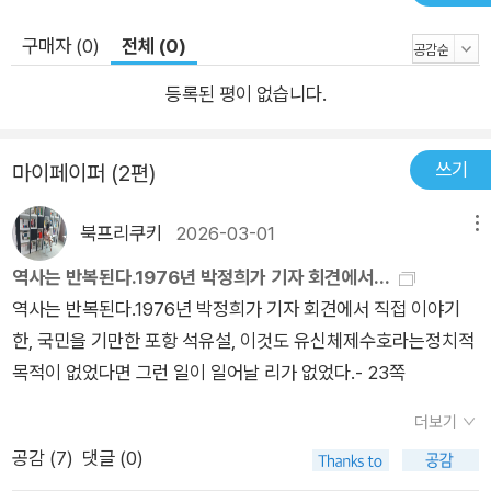
하신문 《함성》을 배포하며 저항 운동을 펼쳤고(이강, 김남주 등
구속), 기독교 세력들도 1973년 4월 22일 남산 부활절 연합 예
구매자 (0)
전체 (0)
배를 열며 저항 운동에 동참했다(박형규 목사 등 구속). 유신 체
등록된 평이 없습니다.
제를 뒤흔든 ‘김대중 납치 사건’ 그리고 1973년 8월 유신 체제의
성격을 적나라하게 드러낸 사건으로서 국내외에 큰 파장을 불러
일으킨 ‘김대중 납치 사건’이 일어난다. 김대중은 야당의 주요 인
쓰기
마이페이퍼 (2편)
사였을 뿐만 아니라 1971년 대선 때 아깝게 떨어졌고, 박정희 이
후의 정치를 맡을 만한 사람이이라고 평가를 받던 사람이었다. 그
북프리쿠키
2026-03-01
메뉴
래서 김대중 납치 사건의 파장은 국내외로 대단히 클 수밖에 없었
역사는 반복된다.1976년 박정희가 기자 회견에서...
다. 이 때문인지 이 사건은 유신 체제를 뒤흔드는 계기로 작용했
역사는 반복된다.1976년 박정희가 기자 회견에서 직접 이야기
다. 곧 국내에서 이 사건을 계기로 반유신 운동이 광범위하게 일
한, 국민을 기만한 포항 석유설, 이것도 유신체제수호라는정치적
어나게 된 것이다. 김대중 납치 사건과 관련해서, 김대중 납치를
목적이 없었다면 그런 일이 일어날 리가 없었다.- 23쪽
누가 지시했는가를 놓고 오랫동안 논란이 많았다. 그러나 박정희
정권 쪽에서는 끝까지 박정희는 ‘그런 지시를 하지 않았고, 아무
더보기
것도 몰랐다’고 주장했다. 이에 대해 서중석 교수는 “박정희 집권
공감 (
7
)
댓글 (0)
18년을 살펴보면 중요한 모든 사건 중에서 사실 박정희 지시 없