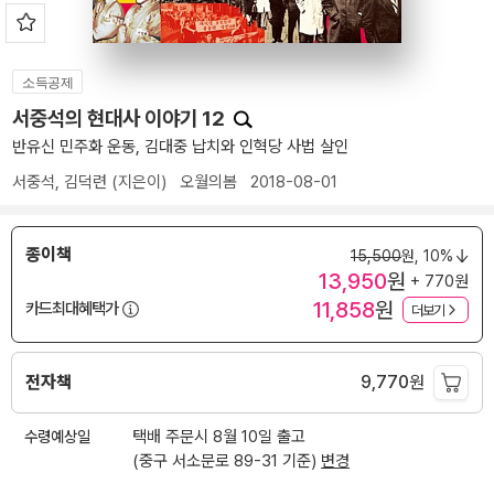
소득공제
서중석의 현대사 이야기 12
반유신 민주화 운동, 김대중 납치와 인혁당 사법 살인
서중석
,
김덕련
(지은이)
오월의봄
2018-08-01
종이책
15,500
원,
10%
13,950
원
+ 770원
11,858
원
카드최대혜택가
더보기
전자책
9,770
원
수령예상일
택배 주문시 8월 10일 출고
(중구 서소문로 89-31 기준)
변경