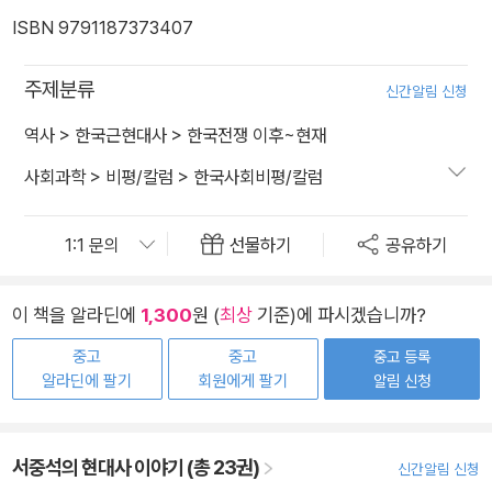
ISBN 9791187373407
주제분류
신간알림 신청
역사
>
한국근현대사
>
한국전쟁 이후~현재
사회과학
>
비평/칼럼
>
한국사회비평/칼럼
선물하기
공유하기
이 책을 알라딘에
1,300
원 (
최상
기준)에 파시겠습니까?
중고
중고
중고 등록
알라딘에 팔기
회원에게 팔기
알림 신청
서중석의 현대사 이야기 (총 23권)
신간알림 신청