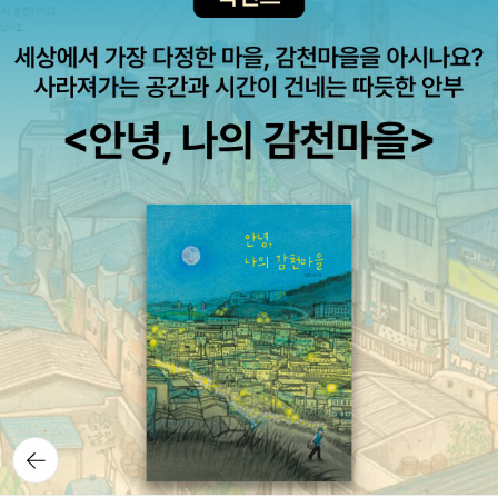
판결”-민청학련·인혁당 재건위 사건 민청학련(전국민주청년학생
총연맹) 사건과 인혁당(인민혁명당) 재건위 사건(2차 인혁당 사
건)은 유신 체제를 다룰 때 빠지지 않는 사안이다. 그만큼 유신 체
제에서 일어난 사건들을 대표할 만한 사건으로 꼽힌다. 그리고 그
두 사건은 긴밀히 연결돼 있다. 박정희는 1974년 4월 3일 밤 “반
체제 운동을 조사한 결과, 전국민주청년학생총연맹이라는 불법
단체가 불순 세력의 조종을 받고 있다는 확증을 포착하였다”고
발표하면서 긴급 조치 제4호를 발동했다. 그러면서 민청학련 관
련자 1,204명을 연행, 조사했고 그중 253명을 비상군법회의에
송치해서 180명을 기소했다. 이어 박정희 정권은 박정희 정권은
인혁당 재건위 사건을 터트린다. 서도원, 도예종 등이 1969년경
부터 지하에 흩어져 있는 (제1차) 인혁당 등의 잔재 세력을 규합
해 인민혁명당을 재건했다는 것이었다. 그리고 여정남으로 하여
금 반정부 학생과 접촉하게 했고, 공산주의 사상을 가진 학생들이
뒤로가
기
정부를 전복하고 공산 정권을 수립하려는 것을 알고서 그들을 격