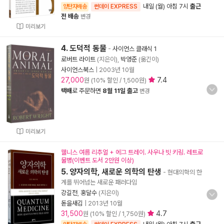
내일 (월) 아침 7시
출근
양탄자배송
썬데이 EXPRESS
전 배송
변경
미리보기
4. 도덕적 동물
-
사이언스 클래식 1
로버트 라이트
(지은이),
박영준
(옮긴이)
사이언스북스
|
2003년 10월
27,000
7.4
원 (10% 할인 / 1,500원)
택배
로 주문하면
8월 11일 출고
변경
미리보기
웰니스 여름 리추얼 + 에그 트레이. 사우나 빗 키링. 레트로
물병(이벤트 도서 2만원 이상)
5. 양자의학, 새로운 의학의 탄생
- 현대의학의 한
계를 뛰어넘는 새로운 패러다임
강길전
,
홍달수
(지은이)
돋을새김
|
2013년 10월
31,500
4.7
원 (10% 할인 / 1,750원)