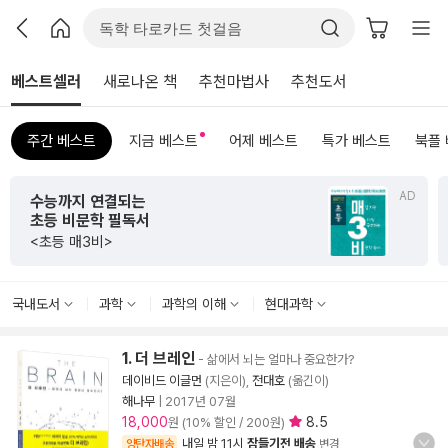
베스트셀러
새로나온 책
추천마법사
추천도서
주간 베스트
지금 베스트
어제 베스트
특가 베스트
북플
AD
초판 한정 한지 제작본!
<그리하여 어느 날 사랑이여>
국내도서
과학
과학의 이해
현대과학
1. 더 브레인
- 삶에서 뇌는 얼마나 중요한가?
데이비드 이글먼
(지은이),
전대호
(옮긴이)
해나무
|
2017년 07월
18,000
8.5
원 (10% 할인 / 200원)
내일 밤 11시
잠들기전 배송
양탄자배송
변경