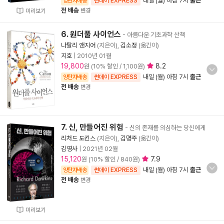
내일 (월) 아침 7시
출근
양탄자배송
썬데이 EXPRESS
전 배송
변경
미리보기
6. 원더풀 사이언스
- 아름다운 기초과학 산책
나탈리 앤지어
(지은이),
김소정
(옮긴이)
지호
|
2010년 01월
19,800
8.2
원 (10% 할인 / 1,100원)
내일 (월) 아침 7시
출근
양탄자배송
썬데이 EXPRESS
전 배송
변경
7. 신, 만들어진 위험
- 신의 존재를 의심하는 당신에게
리처드 도킨스
(지은이),
김명주
(옮긴이)
김영사
|
2021년 02월
15,120
7.9
원 (10% 할인 / 840원)
내일 (월) 아침 7시
출근
양탄자배송
썬데이 EXPRESS
전 배송
변경
미리보기