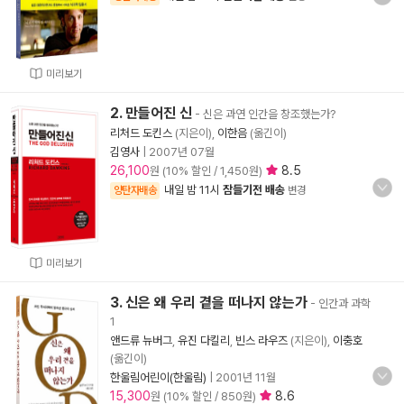
미리보기
2. 만들어진 신
- 신은 과연 인간을 창조했는가?
리처드 도킨스
(지은이),
이한음
(옮긴이)
김영사
|
2007년 07월
26,100
8.5
원 (10% 할인 / 1,450원)
내일 밤 11시
잠들기전 배송
양탄자배송
변경
미리보기
3. 신은 왜 우리 곁을 떠나지 않는가
- 인간과 과학
1
앤드류 뉴버그
,
유진 다킬리
,
빈스 라우즈
(지은이),
이충호
(옮긴이)
한울림어린이(한울림)
|
2001년 11월
15,300
8.6
원 (10% 할인 / 850원)