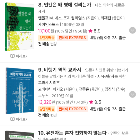
8. 인간은 왜 병에 걸리는가
- 다윈 의학의 새로운
세계
랜돌프 M. 네스
,
조지 윌리엄스
(지은이),
최재천
(옮긴이)
사이언스북스
|
1999년 08월
17,100
8.9
원 (10% 할인 / 950원)
내일 (월) 아침 7시
출근
양탄자배송
썬데이 EXPRESS
전 배송
변경
미리보기
9. 비행기 역학 교과서
- 인문지식인을 위한 비행기가
하늘을 날아가는 힘의 메커니즘 해설
-
지적생활자를 위한
교과서 시리즈
고바야시 아키오
(지은이),
전종훈
(옮긴이),
임진식
(감수)
보누스
|
2019년 01월
13,320
8.5
원 (10% 할인 / 740원)
내일 (월) 아침 7시
출근
양탄자배송
썬데이 EXPRESS
전 배송
변경
미리보기
10. 유전자는 혼자 진화하지 않는다
- 인류의 삶을
뒤바꾼 공진화의 힘