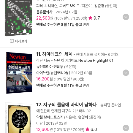
피터 J. 리처슨
,
로버트 보이드
(지은이),
김준홍
(옮긴이)
을유문화사
|
2024년 07월
22,500
9.7
원 (10% 할인 / 1,250원)
택배
로 주문하면
8월 11일 출고
변경
미리보기
11. 하이테크의 세계
- 현대 사회를 유지하는 62개의
첨단 제품
-
뉴턴 하이라이트 Newton Highlight 61
뉴턴코리아 편집부
(엮은이)
아이뉴턴(뉴턴코리아)
|
2012년 08월
16,200
원 (10% 할인 / 900원)
택배
로 주문하면
8월 11일 출고
변경
12. 지구의 물음에 과학이 답하다
- 슈피겔 온라인
에 절찬리 연재된 지구의 미스터리 32
악셀 보야노프스키
(지은이),
송명희
(옮긴이)
이랑
|
2013년 02월
12,600
6.0
원 (10% 할인 / 700원)