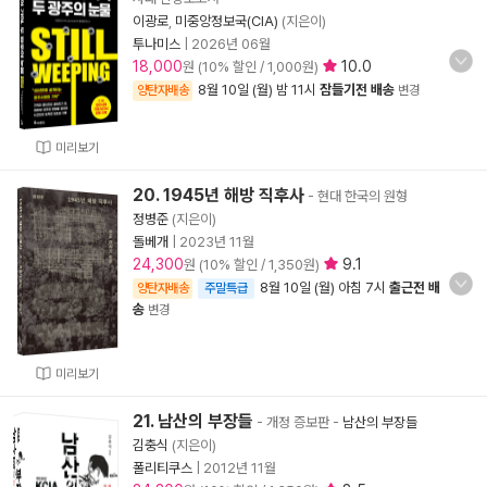
이광로
,
미중앙정보국(CIA)
(지은이)
투나미스
|
2026년 06월
18,000
10.0
원 (10% 할인 / 1,000원)
8월 10일 (월) 밤 11시
잠들기전 배송
양탄자배송
변경
미리보기
20. 1945년 해방 직후사
- 현대 한국의 원형
정병준
(지은이)
돌베개
|
2023년 11월
24,300
9.1
원 (10% 할인 / 1,350원)
8월 10일 (월) 아침 7시
출근전 배
양탄자배송
주말특급
송
변경
미리보기
21. 남산의 부장들
- 개정 증보판
-
남산의 부장들
김충식
(지은이)
폴리티쿠스
|
2012년 11월