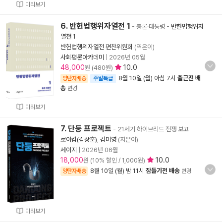
미리보기
6. 반헌법행위자열전 1
- 총론·대통령
-
반헌법행위자
열전 1
반헌법행위자열전 편찬위원회
(엮은이)
사회평론아카데미
|
2026년 05월
48,000
10.0
원 (480원)
8월 10일 (월) 아침 7시
출근전 배
양탄자배송
주말특급
송
변경
미리보기
7. 단둥 프로젝트
- 21세기 하이브리드 전쟁 보고
로이킴(김상훈)
,
김미영
(지은이)
세이지
|
2026년 06월
18,000
10.0
원 (10% 할인 / 1,000원)
8월 10일 (월) 밤 11시
잠들기전 배송
양탄자배송
변경
미리보기