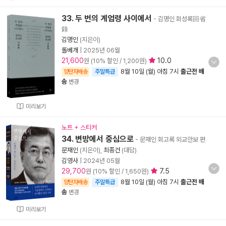
33. 두 번의 계엄령 사이에서
- 김명인 회성록回省
錄
김명인
(지은이)
돌베개
|
2025년 06월
21,600
10.0
원 (10% 할인 / 1,200원)
8월 10일 (월) 아침 7시
출근전 배
양탄자배송
주말특급
송
변경
미리보기
노트 + 스티커
34. 변방에서 중심으로
- 문재인 회고록 외교안보 편
문재인
(지은이),
최종건
(대담)
김영사
|
2024년 05월
29,700
7.5
원 (10% 할인 / 1,650원)
8월 10일 (월) 아침 7시
출근전 배
양탄자배송
주말특급
송
변경
미리보기