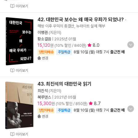
미리보기
42. 대한민국 보수는 왜 매국 우파가 되었나?
-
해방 이후 우익의 총결산, 뉴라이트 실체 해부
이병권
(지은이)
황소걸음
|
2025년 01월
15,120
8.0
원 (10% 할인 / 840원)
8월 10일 (월) 아침 7시
출근전 배
양탄자배송
주말특급
송
변경
미리보기
43. 최진석의 대한민국 읽기
최진석
(지은이)
북루덴스
|
2021년 05월
15,300
8.7
원 (10% 할인 / 850원)
8월 10일 (월) 아침 7시
출근전 배
양탄자배송
주말특급
송
변경
미리보기