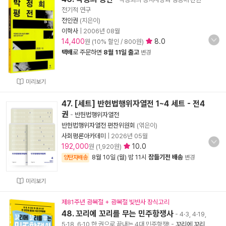
전기적 연구
전인권
(지은이)
이학사
|
2006년 08월
14,400
8.0
원 (10% 할인 / 800원)
택배
로 주문하면
8월 11일 출고
변경
미리보기
47. [세트] 반헌법행위자열전 1~4 세트 - 전4
권
-
반헌법행위자열전
반헌법행위자열전 편찬위원회
(엮은이)
사회평론아카데미
|
2026년 05월
192,000
10.0
원 (1,920원)
8월 10일 (월) 밤 11시
잠들기전 배송
양탄자배송
변경
미리보기
제81주년 광복절 + 광복절 빛반사 장식고리
48. 꼬리에 꼬리를 무는 민주항쟁사
- 4·3, 4·19,
5·18, 6·10 한 권으로 끝내는 4대 민주항쟁!
-
꼬리에 꼬리