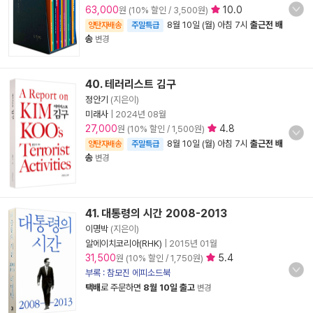
63,000
10.0
원 (10% 할인 / 3,500원)
8월 10일 (월) 아침 7시
출근전 배
양탄자배송
주말특급
송
변경
40. 테러리스트 김구
정안기
(지은이)
미래사
|
2024년 08월
27,000
4.8
원 (10% 할인 / 1,500원)
8월 10일 (월) 아침 7시
출근전 배
양탄자배송
주말특급
송
변경
41. 대통령의 시간 2008-2013
이명박
(지은이)
알에이치코리아(RHK)
|
2015년 01월
31,500
5.4
원 (10% 할인 / 1,750원)
부록 : 참모진 에피소드북
택배
로 주문하면
8월 10일 출고
변경