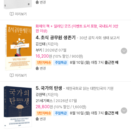
송
변경
미리보기
화제의 책 + 알라딘 굿즈 (이벤트 도서 포함, 국내도서 3만
원 이상)
4. 초식 공무원 생존기
- 30년 공직 사회 생태 보고서
김인태
(지은이)
부키
|
2026년 07월
16,200
원 (10% 할인 / 900원)
8월 10일 (월) 아침 7시
출근전 배
양탄자배송
주말특급
송
변경
미리보기
5. 국가의 탄생
- 제헌국회로 읽는 대한민국의 기원
강원택
(지은이)
21세기북스
|
2026년 07월
28,800
원 (10% 할인 / 1,600원)
8월 10일 (월) 아침 7시
출근전 배
양탄자배송
주말특급
송
변경