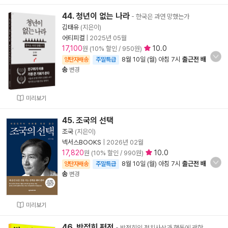
44. 청년이 없는 나라
- 한국은 과연 망했는가
김태유
(지은이)
어티피컬
|
2025년 05월
17,100
10.0
원 (10% 할인 / 950원)
8월 10일 (월) 아침 7시
출근전 배
양탄자배송
주말특급
송
변경
미리보기
45. 조국의 선택
조국
(지은이)
넥서스BOOKS
|
2026년 02월
17,820
10.0
원 (10% 할인 / 990원)
8월 10일 (월) 아침 7시
출근전 배
양탄자배송
주말특급
송
변경
미리보기
46. 박정희 평전
- 박정희의 정치사상과 행동에 관한