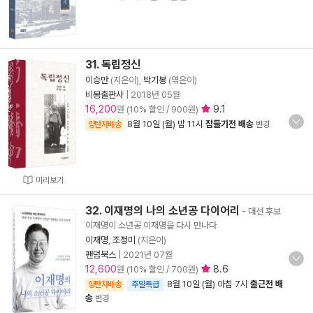
31. 독립정신
이승만
(지은이),
박기봉
(엮은이)
비봉출판사
|
2018년 05월
16,200
9.1
원 (10% 할인 / 900원)
8월 10일 (월) 밤 11시
잠들기전 배송
양탄자배송
변경
미리보기
32. 이재명의 나의 소년공 다이어리
- 대선 후보
이재명이 소년공 이재명을 다시 만나다
이재명
,
조정미
(지은이)
팬덤북스
|
2021년 07월
12,600
8.6
원 (10% 할인 / 700원)
8월 10일 (월) 아침 7시
출근전 배
양탄자배송
주말특급
송
변경