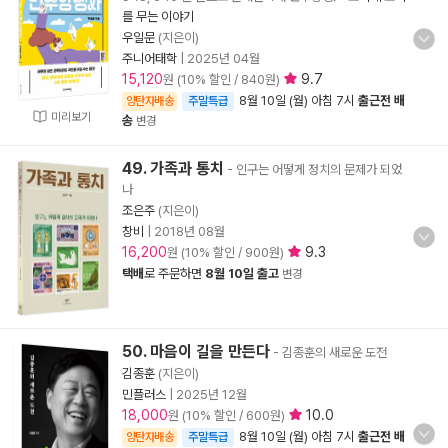
를 무는 이야기
우일문
(지은이)
주니어태학
|
2025년 04월
15,120
9.7
원 (10% 할인 / 840원)
8월 10일 (월) 아침 7시
출근전 배
양탄자배송
주말특급
미리보기
송
변경
49. 가족과 통치
- 인구는 어떻게 정치의 문제가 되었
나
조은주
(지은이)
창비
|
2018년 08월
16,200
9.3
원 (10% 할인 / 900원)
택배
로 주문하면
8월 10일 출고
변경
50. 마음이 길을 만든다
- 김종훈의 새로운 도전
김종훈
(지은이)
민플러스
|
2025년 12월
18,000
10.0
원 (10% 할인 / 600원)
8월 10일 (월) 아침 7시
출근전 배
양탄자배송
주말특급