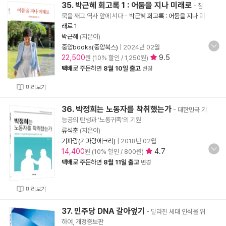
35. 박근혜 회고록 1 : 어둠을 지나 미래로
- 침
묵을 깨고 역사 앞에 서다
-
박근혜 회고록 : 어둠을 지나 미
래로 1
박근혜
(지은이)
중앙books(중앙북스)
|
2024년 02월
22,500
9.5
원 (10% 할인 / 1,250원)
택배
로 주문하면
8월 10일 출고
변경
미리보기
36. 박정희는 노동자를 착취했는가
- 대한민국 기
능공의 탄생과 ‘노동귀족’의 기원
류석춘
(지은이)
기파랑(기파랑에크리)
|
2018년 02월
14,400
4.7
원 (10% 할인 / 800원)
택배
로 주문하면
8월 11일 출고
변경
미리보기
37. 민주당 DNA 갈아엎기
- 달라진 세대 인식을 위
하여, 개정증보판