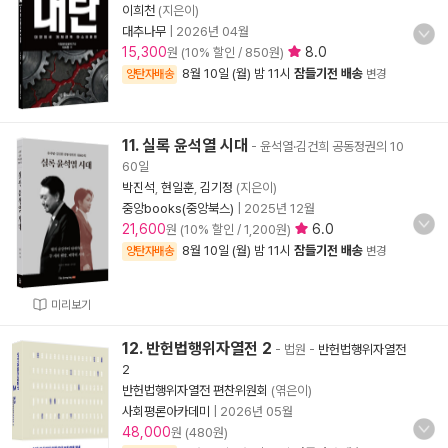
이희천
(지은이)
대추나무
|
2026년 04월
15,300
8.0
원 (10% 할인 / 850원)
8월 10일 (월) 밤 11시
잠들기전 배송
양탄자배송
변경
11. 실록 윤석열 시대
- 윤석열·김건희 공동정권의 10
60일
박진석
,
현일훈
,
김기정
(지은이)
중앙books(중앙북스)
|
2025년 12월
21,600
6.0
원 (10% 할인 / 1,200원)
8월 10일 (월) 밤 11시
잠들기전 배송
양탄자배송
변경
미리보기
12. 반헌법행위자열전 2
- 법원
-
반헌법행위자열전
2
반헌법행위자열전 편찬위원회
(엮은이)
사회평론아카데미
|
2026년 05월
48,000
원 (480원)