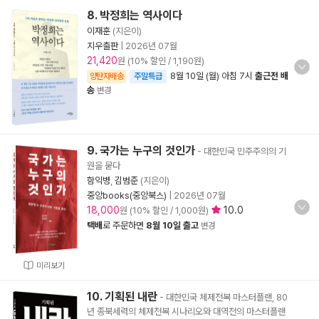
8. 박정희는 역사이다
이재훈
(지은이)
지우출판
|
2026년 07월
21,420
원 (10% 할인 / 1,190원)
8월 10일 (월) 아침 7시
출근전 배
양탄자배송
주말특급
송
변경
9. 국가는 누구의 것인가
- 대한민국 민주주의의 기
원을 묻다
함익병
,
김범준
(지은이)
중앙books(중앙북스)
|
2026년 07월
18,000
10.0
원 (10% 할인 / 1,000원)
택배
로 주문하면
8월 10일 출고
변경
미리보기
10. 기획된 내란
- 대한민국 체제전복 마스터플랜, 80
년 종북세력의 체제전복 시나리오와 대역전의 마스터플랜