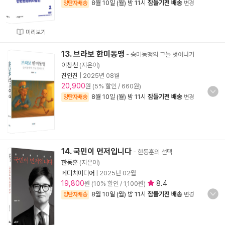
8월 10일 (월) 밤 11시
잠들기전 배송
양탄자배송
변경
미리보기
13. 브라보 한미동맹
- 숭미동맹의 그늘 벗어나기
이창천
(지은이)
진인진
|
2025년 08월
20,900
원 (5% 할인 / 660원)
8월 10일 (월) 밤 11시
잠들기전 배송
양탄자배송
변경
14. 국민이 먼저입니다
- 한동훈의 선택
한동훈
(지은이)
메디치미디어
|
2025년 02월
19,800
8.4
원 (10% 할인 / 1,100원)
8월 10일 (월) 밤 11시
잠들기전 배송
양탄자배송
변경