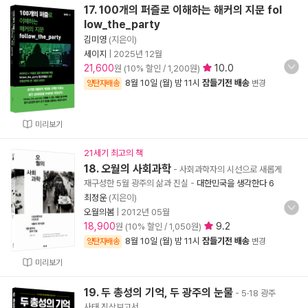
17. 100개의 퍼즐로 이해하는 해커의 지문 fol
low_the_party
김미영
(지은이)
세이지
|
2025년 12월
21,600
10.0
원 (10% 할인 / 1,200원)
8월 10일 (월) 밤 11시
잠들기전 배송
양탄자배송
변경
미리보기
21세기 최고의 책
18. 오월의 사회과학
- 사회과학자의 시선으로 새롭게
재구성한 5월 광주의 삶과 진실
-
대한민국을 생각한다 6
최정운
(지은이)
오월의봄
|
2012년 05월
18,900
9.2
원 (10% 할인 / 1,050원)
8월 10일 (월) 밤 11시
잠들기전 배송
양탄자배송
변경
미리보기
19. 두 총성의 기억, 두 광주의 눈물
- 5·18 광주
사태 진상보고서