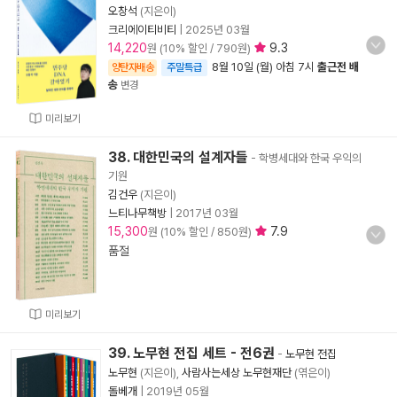
오창석
(지은이)
크리에이티비티
|
2025년 03월
14,220
9.3
원 (10% 할인 / 790원)
8월 10일 (월) 아침 7시
출근전 배
양탄자배송
주말특급
송
변경
미리보기
38. 대한민국의 설계자들
- 학병세대와 한국 우익의
기원
김건우
(지은이)
느티나무책방
|
2017년 03월
15,300
7.9
원 (10% 할인 / 850원)
품절
미리보기
39. 노무현 전집 세트 - 전6권
-
노무현 전집
노무현
(지은이),
사람사는세상 노무현재단
(엮은이)
돌베개
|
2019년 05월