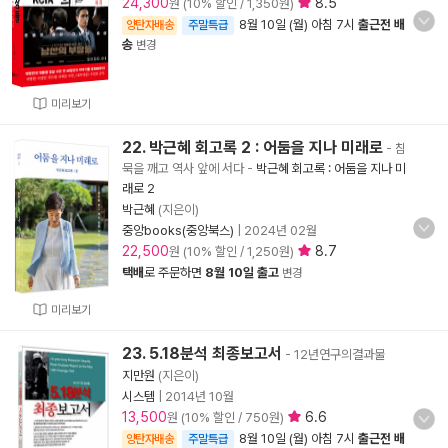
24,300
8.5
원 (10% 할인 / 1,350원)
8월 10일 (월) 아침 7시
출근전 배
양탄자배송
주말특급
송
변경
미리보기
22. 박근혜 회고록 2 : 어둠을 지나 미래로
- 침
묵을 깨고 역사 앞에 서다
-
박근혜 회고록 : 어둠을 지나 미
래로 2
박근혜
(지은이)
중앙books(중앙북스)
|
2024년 02월
22,500
8.7
원 (10% 할인 / 1,250원)
택배
로 주문하면
8월 10일 출고
변경
미리보기
23. 5.18분석 최종보고서
- 12년연구의결과물
지만원
(지은이)
시스템
|
2014년 10월
13,500
6.6
원 (10% 할인 / 750원)
8월 10일 (월) 아침 7시
출근전 배
양탄자배송
주말특급