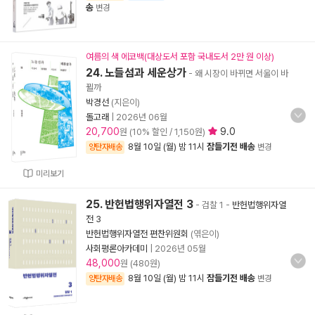
송
변경
여름의 색 에코백(대상도서 포함 국내도서 2만 원 이상)
24. 노들섬과 세운상가
- 왜 시장이 바뀌면 서울이 바
뀔까
박경선
(지은이)
돌고래
|
2026년 06월
20,700
9.0
원 (10% 할인 / 1,150원)
8월 10일 (월) 밤 11시
잠들기전 배송
양탄자배송
변경
미리보기
25. 반헌법행위자열전 3
- 검찰 1
-
반헌법행위자열
전 3
반헌법행위자열전 편찬위원회
(엮은이)
사회평론아카데미
|
2026년 05월
48,000
원 (480원)
8월 10일 (월) 밤 11시
잠들기전 배송
양탄자배송
변경