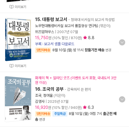
미리보기
15. 대통령 보고서
- 청와대 비서실의 보고서 작성법
노무현대통령비서실 보고서 품질향상 연구팀
(엮은이)
위즈덤하우스
|
2007년 07월
15,750
8.8
원 (10% 할인 / 870원)
부록 : 보고서 샘플 다운로드
8월 10일 (월) 밤 11시
잠들기전 배송
양탄자배송
변경
미리보기
화제의 책 + 알라딘 굿즈 (이벤트 도서 포함, 국내도서 3만
원 이상)
16. 조국의 공부
- 감옥에서 쓴 편지
조국
,
정여울
(지은이)
김영사
|
2025년 07월
16,920
6.3
원 (10% 할인 / 940원)
8월 10일 (월) 아침 7시
출근전 배
양탄자배송
주말특급
송
변경