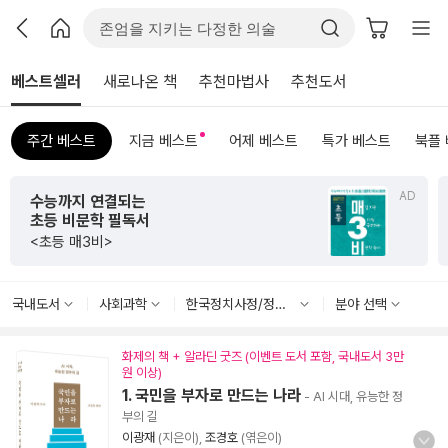
베스트셀러
새로나온 책
추천마법사
추천도서
주간 베스트
지금 베스트
어제 베스트
특가 베스트
북플
D
AD
초판 한정 한지 제작본!
<그리하여 어느 날 사랑이여>
국내도서
사회과학
한국정치사정/정치사
분야 선택
화제의 책 + 알라딘 굿즈 (이벤트 도서 포함, 국내도서 3만
원 이상)
1. 국민을 부자로 만드는 나라
- AI 시대, 유능한 정
부의 길
이광재
(지은이),
조경호
(엮은이)