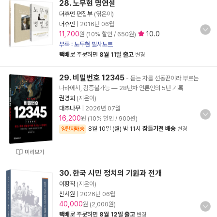
28. 노무현 명연설
더휴먼 편집부
(엮은이)
더휴먼
|
2016년 06월
11,700
10.0
원 (10% 할인 / 650원)
부록 : 노무현 필사노트
택배
로 주문하면
8월 11일 출고
변경
29. 비밀번호 12345
- 묻는 자를 선동꾼이라 부르는
나라에서, 검증불가능 ― 28년차 언론인의 5년 기록
권경희
(지은이)
대추나무
|
2026년 07월
16,200
원 (10% 할인 / 900원)
8월 10일 (월) 밤 11시
잠들기전 배송
양탄자배송
변경
미리보기
30. 한국 시민 정치의 기원과 전개
이황직
(지은이)
신서원
|
2026년 06월
40,000
원 (2,000원)
택배
로 주문하면
8월 12일 출고
변경