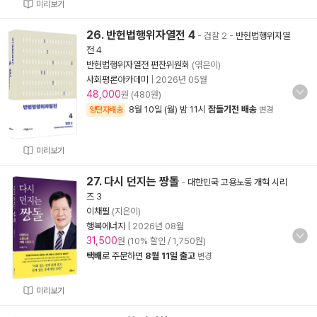
미리보기
26. 반헌법행위자열전 4
- 검찰 2
-
반헌법행위자열
전 4
반헌법행위자열전 편찬위원회
(엮은이)
사회평론아카데미
|
2026년 05월
48,000
원 (480원)
8월 10일 (월) 밤 11시
잠들기전 배송
양탄자배송
변경
미리보기
27. 다시 던지는 짱돌
-
대한민국 고용노동 개혁 시리
즈 3
이채필
(지은이)
행복에너지
|
2026년 08월
31,500
원 (10% 할인 / 1,750원)
택배
로 주문하면
8월 11일 출고
변경
미리보기