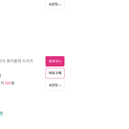
보관함
어식 생각훈련 시리즈
장바구니
바로구매
월
리지
원
500
보관함
기