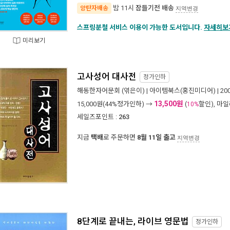
밤 11시
잠들기전 배송
양탄자배송
지역변경
스프링분철 서비스 이용이 가능한 도서입니다.
자세히보
미리보기
고사성어 대사전
정가인하
해동한자어문회
(엮은이) |
아이템북스(홍진미디어)
| 2
13,500원
15,000
원(44%정가인하) →
(
할인), 마
10%
세일즈포인트 :
263
지금
택배
로 주문하면
8월 11일 출고
지역변경
8단계로 끝내는, 라이브 영문법
정가인하