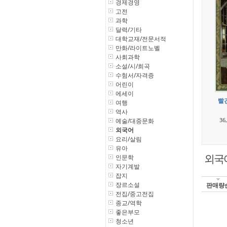
경제경영
고전
과학
달력/기타
대학교재/전문서적
만화/라이트노벨
사회과학
소설/시/희곡
수험서/자격증
어린이
에세이
빨간
여행
역사
36
예술/대중문화
외국어
요리/살림
유아
인문학
외국
자기계발
잡지
장르소설
판매량
전집/중고전집
종교/역학
좋은부모
청소년