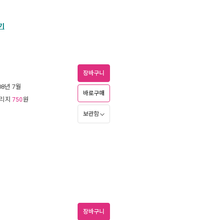
기
장바구니
008년 7월
바로구매
일리지
원
750
보관함
장바구니