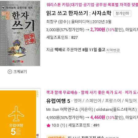
워리스톤 키링(대기업·공기업·공무원 목표별 자격증 맞춤 
읽고 쓰고 한자쓰기 : 사자소학
정가인하
최창구
(감수) |
움터미디어
| 2012년 3월
2,700원
3,000
원(57%정가인하) →
(
할인), 마일
10%
세일즈포인트 :
827
지금
택배
로 주문하면
8월 11일 출고
지역변경
크게보기
책과 함께 무료배송 - 함께 사기 좋은 특가 도서 · 저가 
유럽여행 5
- 영어 / 스페인어 / 프랑스어 / 독일어
Mr. Sun 어학연구소
(지은이) |
oldstairs(올드스테어즈)
4,460원
4,950
원(50%정가인하) →
(
할인), 마일
10%
10.0
(
1
) | 세일즈포인트 :
491