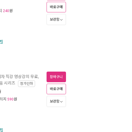
바로구매
리지
원
240
보관함
기
 저자 직강 영상강의 무료,
장바구니
음 시리즈
정가인하
바로구매
월
일리지
원
590
보관함
기