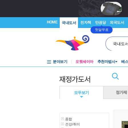
HOME
전자책
만권당
외국도서
국내도서
첫달무료
국내도
분야보기
오뒷세이아
추천마법사
베
재정가도서
정가제 f
모두보기
종합
건강/취미