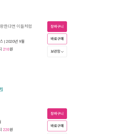
사랑한다면 이들처럼
장바구니
바로구매
스
| 2020년 9월
리지
원
210
보관함
기
장바구니
월
바로구매
리지
원
220