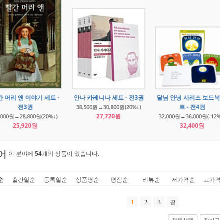
 머리 앤 이야기 세트 -
안나 카레니나 세트 - 전3권
달님 안녕 시리즈 보드북
전3권
트 - 전4권
38,500원→30,800원(20%↓)
27,720원
,000원→28,800원(20%↓)
32,000원→36,000원(-12%
25,920원
32,400원
어
이 분야에
54
개의 상품이 있습니다.
순
출간일순
등록일순
상품명순
평점순
리뷰순
저가격순
고가
1
2
3
끝