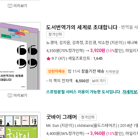
미리보기
도서번역가의 세계로 초대합니다
- 번역을 
정가인하
노경아
,
김지윤
,
김희정
,
조민경
,
박소현
(지은이) |
세나북
3,920원
4,350
원(70%정가인하) →
(
할인), 마일
10%
9.7
(
47
) | 세일즈포인트 :
1,645
밤 11시
잠들기전 배송
양탄자배송
지역변경
이 책의 전자책 :
8,550
원
보러 가기
스프링분철 서비스 이용이 가능한 도서입니다.
자세히보
미리보기
굿바이 그래머
정가인하
Mr. Sun
(지은이) |
oldstairs(올드스테어즈)
| 2014년 7
3,960원
4,400
원(56%정가인하) →
(
할인), 마일
10%