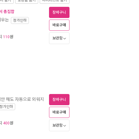
니 담기
보관함 담기
마이리스트 담기
도서 총집합
장바구니
배우는
정가인하
바로구매
리지
원
110
보관함
기만 해도 자동으로 외워지
장바구니
정가인하
바로구매
리지
원
400
보관함