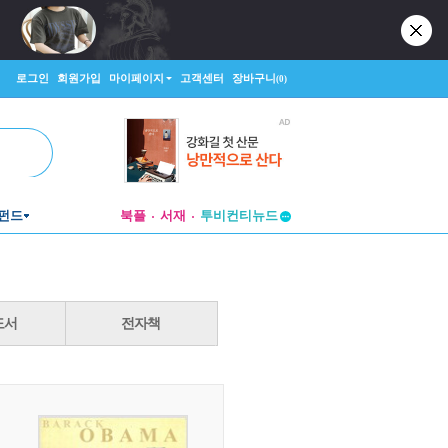
로그인
회원가입
마이페이지
고객센터
장바구니
(0)
펀드
북플
서재
투비컨티뉴드
창작플랫폼
투비컨티뉴드
도서
전자책