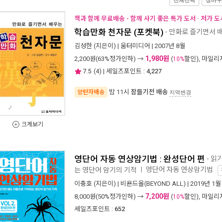
전체선택
장바구
책과 함께 무료배송 - 함께 사기 좋은 특가 도서 · 저가 
학습만화 천자문 (포켓북)
- 만화로 즐기면서 
김성한
(지은이) |
움터미디어
| 2007년 8월
1,980원
2,200
원(63%정가인하) →
(
할인), 마일
10%
7.5
(
4
) | 세일즈포인트 :
4,227
밤 11시
잠들기전 배송
양탄자배송
지역변경
크게보기
영단어 자동 연상암기법 : 완성단어 편
- 읽
영단어 자동 연상암기법
는 영단어 암기의 기적
ㅣ
이충호
(지은이) |
비욘드올(BEYOND ALL)
| 2019년 1월
7,200원
8,000
원(50%정가인하) →
(
할인), 마일
10%
세일즈포인트 :
652