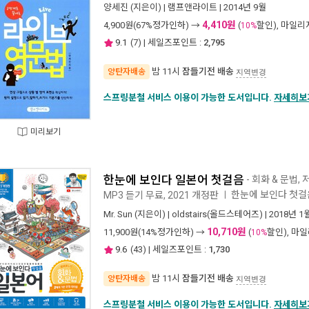
양세진
(지은이) |
램프앤라이트
| 2014년 9월
4,410원
4,900
원(67%정가인하) →
(
할인), 마일
10%
9.1
(
7
) | 세일즈포인트 :
2,795
밤 11시
잠들기전 배송
양탄자배송
지역변경
스프링분철 서비스 이용이 가능한 도서입니다.
자세히보
미리보기
한눈에 보인다 일본어 첫걸음
- 회화 & 문법,
한눈에 보인다 첫걸
MP3 듣기 무료, 2021 개정판
ㅣ
Mr. Sun
(지은이) |
oldstairs(올드스테어즈)
| 2018년 1
10,710원
11,900
원(14%정가인하) →
(
할인), 마
10%
9.6
(
43
) | 세일즈포인트 :
1,730
밤 11시
잠들기전 배송
양탄자배송
지역변경
스프링분철 서비스 이용이 가능한 도서입니다.
자세히보