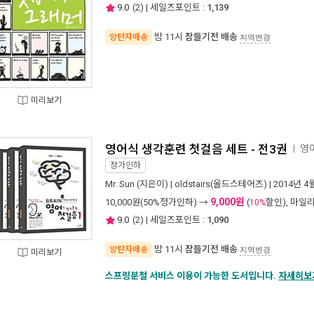
9.0
(
2
) | 세일즈포인트 :
1,139
밤 11시
잠들기전 배송
양탄자배송
지역변경
미리보기
영어식 생각훈련 첫걸음 세트 - 전3권
영
ㅣ
정가인하
Mr. Sun
(지은이) |
oldstairs(올드스테어즈)
| 2014년 4
9,000원
10,000
원(50%정가인하) →
(
할인), 마일
10%
9.0
(
2
) | 세일즈포인트 :
1,090
밤 11시
잠들기전 배송
양탄자배송
지역변경
미리보기
스프링분철 서비스 이용이 가능한 도서입니다.
자세히보