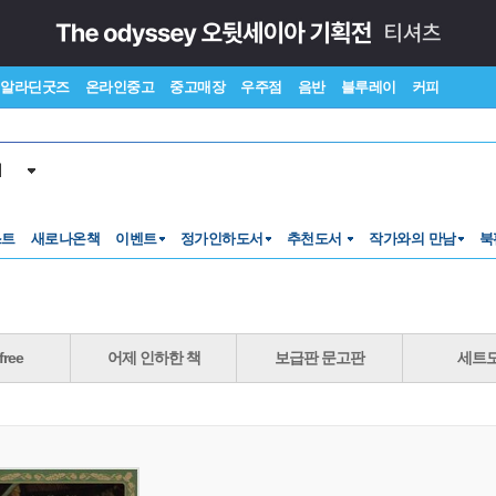
알라딘굿즈
온라인중고
중고매장
우주점
음반
블루레이
커피
서
스트
새로나온책
이벤트
정가인하도서
추천도서
작가와의 만남
북
ree
어제 인하한 책
보급판 문고판
세트