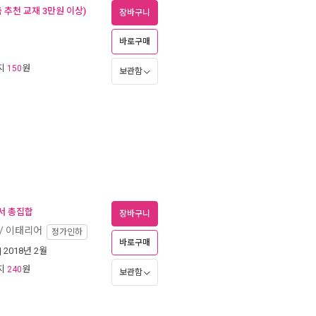
추천 교재 3만원 이상)
장바구니
바로구매
리지
원
150
보관함
도서 총집합
장바구니
 / 이태리어
정가인하
바로구매
| 2018년 2월
리지
원
240
보관함