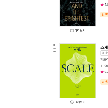
9.
양탄
미리보기
8.
스케
정가
제프
11,00
9.
양탄
크게보기