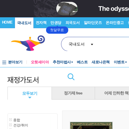
HOME
전자책
만권당
외국도서
알라딘굿즈
온라인중고
국내도서
첫달무료
국내도서
분야보기
오뒷세이아
추천마법사
베스트
새로나온책
이벤트
재정가도서
정가제 free
어제 인하한 책
모두보기
종합
건강/취미