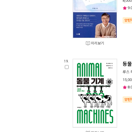
8,000
9.
양탄
미리보기
19.
동물
루스 
15,00
8.
양탄