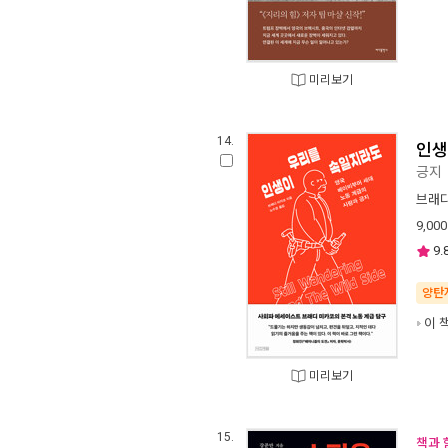
미리보기
14.
인생
긍지
브래
9,000
9.
양탄
이 
미리보기
15.
책과 