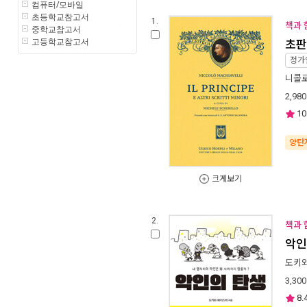
컴퓨터/모바일
초등학교참고서
1.
책과 
중학교참고서
고등학교참고서
초판
정가
니콜
2,980
10
양탄
크게보기
2.
책과 
악인
도키
3,300
8.