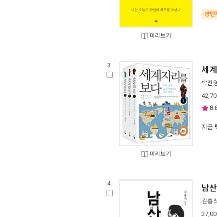
양탄
미리보기
3.
세계
박찬
42,70
8.
지금
미리보기
4.
남산
김충
27,00