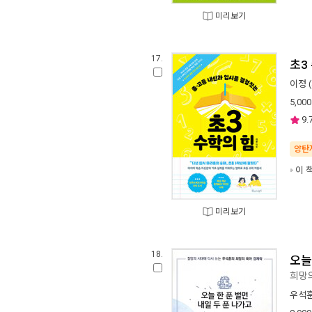
미리보기
17.
초3
이정
5,000
9.
양탄
이 책
미리보기
18.
오늘
희망
우석