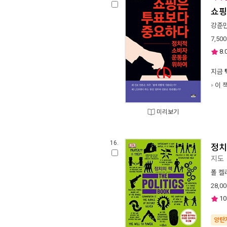
쇼핑
강준
7,500
8.
지금
이 
미리보기
16.
정치
지도
폴 켈
28,00
10
양탄