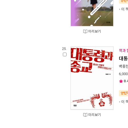
양탄
이 
미리보기
25.
책과 
대통
백중
6,000
8.
양탄
이 
미리보기