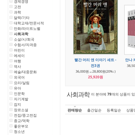
경제경영
고전
과학
달력/기타
대학교재/전문서적
만화/라이트노벨
사회과학
소설/시/희곡
수험서/자격증
어린이
에세이
빨간 머리 앤 이야기 세트 -
안나 
여행
전3권
38,5
역사
36,000원→28,800원(20%↓)
예술/대중문화
25,920원
외국어
요리/살림
유아
인문학
사회과학
이 분야에
79
개의 상품이 있
자기계발
잡지
장르소설
판매량순
출간일순
등록일순
상품
전집/중고전집
종교/역학
좋은부모
청소년