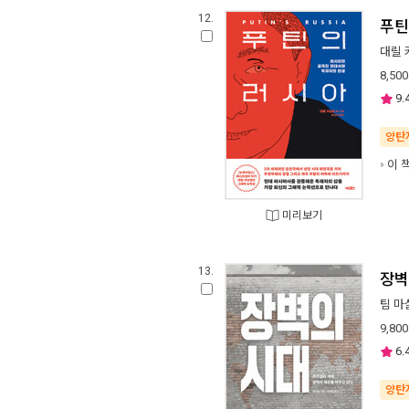
12.
푸틴
대릴 
8,500
9.
양탄
이 
미리보기
13.
장벽
팀 마
9,800
6.
양탄