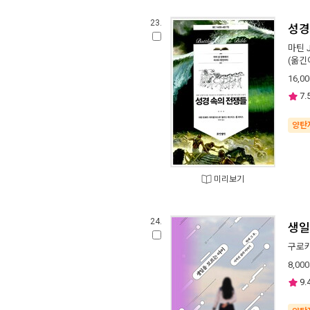
23.
성경
마틴 
(옮긴이
16,00
7.
양탄
미리보기
24.
생일
구로
8,000
9.