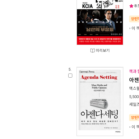
8.
양탄
이 
미리보기
5.
책과 
아젠
맥스
5,500
세일즈
양탄
이 