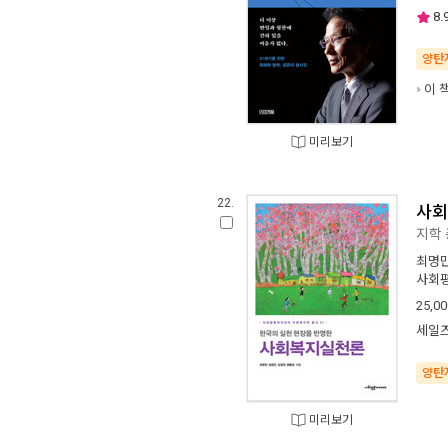
8.
양탄
이 
미리보기
22.
사회
지학 
최명
사회
25,00
세일즈
양탄
미리보기