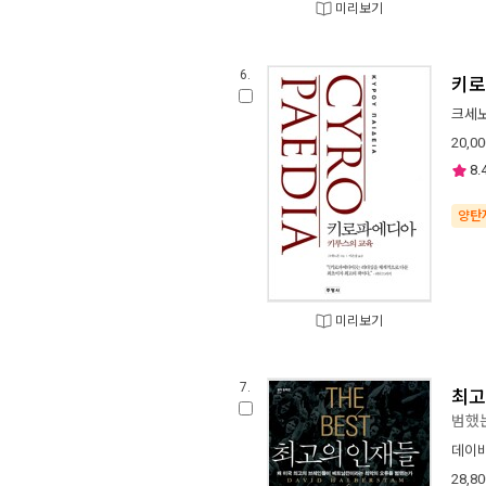
미리보기
6.
키로
크세
20,00
8.
양탄
미리보기
7.
최고
범했
데이
28,80