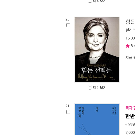
미리보기
20.
힘든
힐러리
15,00
8.
지금
미리보기
21.
책과 
한반
강상
7,000