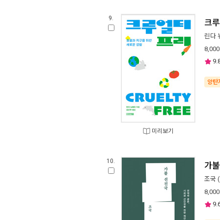
9.
크루
린다 
8,000
9.
양탄
미리보기
10.
가불
조국
8,000
9.