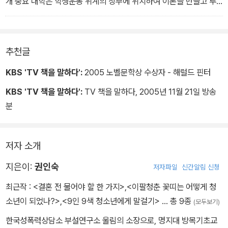
개 중요 대학은 학생운동 위계의 상부에 위치하여 이론을 만들고 투
쟁을 주도해 나갔다. 여자대학의 하연희는 이에 대해서 “어차피 대학
의 순위가 딱 있잖아요. 어쩔 수 없죠. 얘기를 들어보니까 서울대에서
뭘 정리를하면 그 다음날 이대에서 딱 정리되고 이런 식이더라고요.
추천글
그 당시에는 글쎄 별로 문제의식은 없었어요.” 김애영의 경험은 남녀
공학 대학에서 여자대학으로의 복합적 전달 구조를 잘 설명해 준다.
KBS 'TV 책을 말하다':
2005 노벨문학상 수상자 - 해럴드 핀터
남성화의 의미를 확인시키는 활동가 재생산부터 이론의 공급과 투쟁
KBS 'TV 책을 말하다':
TV 책을 말하다, 2005년 11월 21일 방송
지도까지 이 위계질서는 강고하게 유지되었다.-146쪽
분
저자 소개
지은이:
권인숙
저자파일
신간알림 신청
최근작 :
<결혼 전 물어야 할 한 가지>
,
<이팔청춘 꽃띠는 어떻게 청
소년이 되었나?>
,
<9인 9색 청소년에게 말걸기>
… 총 9종
(모두보기)
한국성폭력상담소 부설연구소 울림의 소장으로, 명지대 방목기초교