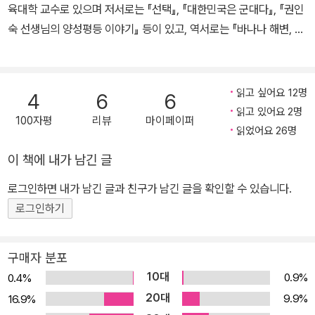
육대학 교수로 있으며 저서로는 『선택』, 『대한민국은 군대다』, 『권인
숙 선생님의 양성평등 이야기』 등이 있고, 역서로는 『바나나 해변, 그
리고 군사기지』, 『우리가 희망입니다』(공역) 등이 있다. 김강은 연세
대 경영학과에 재학 중이고 역서로는 『우리가 희망입니다』(공역)와
『당하지 않겠어!』가 있다. 정유석은 울림의 객원 연구원으로 영국 에
읽고 싶어요 12명
4
6
6
식스 대학교에서 인권학 석사 학위를 받았으며 저서로는 『성폭력 법
읽고 있어요 2명
100자평
리뷰
마이페이퍼
정에 서다』(공저)가 있다.
읽었어요 26명
이 책에 내가 남긴 글
로그인하면 내가 남긴 글과 친구가 남긴 글을 확인할 수 있습니다.
로그인하기
구매자 분포
10대
0.9%
0.4%
20대
9.9%
16.9%