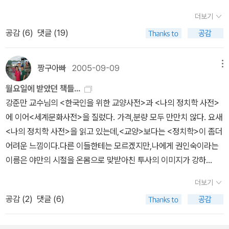
한’권력을 누리며 지나온 386운동권 세대이다. 그래서 더욱더 우리
들어간다. 시작할 땐 좋았는데, 읽을수록 지루해진다. 저술 출판 독
십상이니까. 시대가 이렇게 변했지만 군대 사회는 전혀 변하지 않아,
세대는 자기 내부의 ‘권력’에 먼저 맞서야 한다는 자기 반성이 동반되
더보기
서의 사회사,라기보다 저술 출판 독서의 뒷얘기,가 맞는 편. 전부 다
십수년 전의 시스템이 지금도 굳건히 군 사회를 지배한다. 군에서 데
었다. 4장 ‘징병제’와 5장 ‘군대 내 남성간 성폭력과
공감 (
6
)
댓글 (19)
읽을 필요도 없겠다. 8장 '책 내지 마세요, 정치가 선생'같은 장은 정
려가는 의사들 중 전문의의 비중이 다소 높아진 것은 긍정적인 변화
남성성’에 대한 글들은 개인적으로 오래 전에 이미 다른 지면을 통해
말 재미없다. 저자의 삐딱한 유머감각도 중반 이후로 볼 수 없다.
지만, 인턴만 마친 의사들은 여전히 군대의 중요한 자원이다. 의사로
읽어왔던 내용들이었다. 그러나 내 경험의 시간을 사이에 두고 다시
학교가 소위 '국민' 및 '국민 국가'의 탄생과 전쟁에 어떤 역할을 했
짱구아빠
2005-09-09
메뉴
서의 경험이 일천한 그들이니만큼, 많이 봐오던 병이라면 모르겠지만
읽게 되니 4년 동안 붙잡고 온 우리의 ‘평화운동’을 되돌아보는 기회
나 말하고 있지만, 기실 딱히 학교의 문제라기보다 당시의 사회상이
생소한 병 같으면 오진을 거듭하다 시기를 놓치기 일쑤다 (그런 면에
를 주기도 했다. 성별화 된 군사화를 더 분명하게 정리해내고, 우리 사
월요일에 받았던 책들...
었다라고 말하는게 옳지 않은가 싶다. 뭐랄까, 논의가 부족하다고 해
서 흔하디 흔한 위암을 오진한 이번 사건은 정말이지 이해가 가지 않
회 평화운동이 부재한 이유를 좀 더 명확하게 인식할 수 있게 해주었
강준만 교수님의 <한국인을 위한 교양사전>과 <나의 정치학 사전>
야하나. 다만 내겐 '민족주의', '민족애' 등에 대해 생각해볼 계기를 마
는다). 전문의라 해도 해당 과가 아닌 질병에 대해서는 오진을 할 가
다. 저자는 ‘전쟁발생에 대한 기피욕구는 강하지만, 평화유지가 평
에 이어<세계문화사전>을 질렀다. 가격,분량 모두 만만치 않다. 요새
련해주었다는 의의를 갖는다. 권인숙 교수는 글을 썩 잘 쓰는 편은
능성은 여전히 높다. 군대란 곳이 종합병원처럼 잘 모르면 물어볼 만
화운동에 의해서 이루어지는 것은 아니라는 ‘상식’이 일반화‘된 점과
<나의 정치학 사전>을 읽고 있는데,<교양>보다는 <정치학>이 좀더
아닌듯하다. 내용을 이해하는데 무리는 없지만 초반에 잘 읽히지 않
한 사람이 바글바글한 것도, 최첨단 장비를 갖춘 곳도 아니니만큼, 노
‘평화운동은 비폭력운동이며, 그것은 무기력한 운동 혹은 약한 운동
어려운 느낌이다.다른 이들한테는 모르겠지만,나에게 권인숙이라는
아 익숙해지기까지 시간이 좀 걸렸다. 어쨌거나, 우리 사회에 만연한
충국 씨 사건은 필연적인 귀결이었다. 군대라는 곳은 사회와 격리된,
으로 인식’되어 있음으로 해서 우리 사회 평화운동이 부재할 수밖에
이름은 야만의 시절을 온몸으로 맞받아친 투사의 이미지가 강하
군사문화와 집단주의를 확인할 수 있다. 여러사람이 읽었으면 하는
척박하기 그지없는 곳이다. 군대의 중요성을 말로만 강조할 것이 아
없다고 한다. 덧붙여 집권세력은 저항세력에게 무장해제의 논리로 비
다. 학생시절에 운동의 주변에서 기웃거리면서 가장 내가 못 견뎌했
책. 마구마구 뽐뿌질하는 리뷰라도 쓸 수 있으면 좋으련만. ㅠ.ㅜ 아직
더보기
니라 의료 서비스같은 기본적인 혜택이라도 원없이 받게 해줘야 한
폭력 평화운동을 운운하였고, 그것은 저항운동의 힘을 약화시킨다는
던 것은 선배와 후배의 관계가 동지라기 보다는 군대의 고참과 쫄병
학교 다닐 때, 80년대 중반 학번이던가, 선배가 자기들이 상당히 불
공감 (
2
)
댓글 (6)
다. 안과 의사 한명이 대대원 전체의 건강을 책임지는 지금의 시스템
두려움을 만들어 낸 것이라고 보았다. 일부에서 평화= 여성, 통일=
의관계 같다는 것이었다. 우리도 모르는 사이에 체화된 군사문화에
쌍한 세대였다고 말한 적이 있다. 그 말을 들으면서, 민주화운동에 참
보다는, 기본이 되는 내과와 외과 의사들이 부대마다 배치되어야 함
남성으로 성별화 된 운동이 이루어지는 것을 보면 저자의 지적에 더
대한 치욜한 분석을기대하면서 질렀다.심리학에 대한 기초지식도 없
여했던 자신을 부정하는 것인가, 의문이었다. 이 책을 읽고나서, 당시
은 물론이고, 실력과 경험을 갖춘 의사를 영입하기 위해 노력해야 할