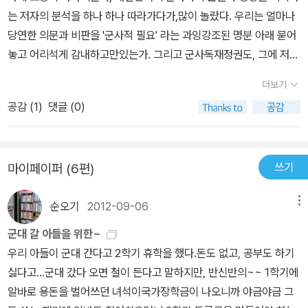
다는 암묵적인 사회적 합의는 언제나 여성의 희생을 전제로 해왔다.
력의 이유로 가장 빈번하게 주장한 것은 장난이고 그리고 친근감의
는 저자의 분석을 하나 하나 따라가다가,많이 놀랐다. 우리는 얼마나
근대화 과정에서 일어난 여성들의 희생, 민주화운동 과정에서의 성차
표시일 뿐” 하지만 그 결과는 치명적이다. 피해자의 말, “사실은 그 일
당연한 의문과 비판을 '군사적 필요' 라는 과잉강조된 명분 아래 묻어
별 문제, 가족의 화목을 위해 희생되어져야 하는 여성의 목소리까지
이후로 여자 친구랑 성관계도 잘 안되고 피하게 되요.” 넬슨이란 정신
놓고 어리석게 감내하고만있는가. 그리고 군사독재정권도, 그에 저항
언제나 대의보다 덜 중요한 소의로 분류되어지고 침묵 당해왔다. 그
과 의사에 의하면 이런 성폭력 발생은 “권력 행사의 욕구에서 나온
했던 운동권도, 마찬가지로 벗어나지 못했던 과격한 적대성과 집단주
래서 최근 몇 년간 내 화두의 중심엔 ‘민족’과 ‘군사주의’가 있었다. 여
더보기
다.”고 하는데, 원인이 무엇이든 군대라는 곳이 남자라면 누구나 거쳐
의, 군사화된 태도는 어떤 모습인가. 알게 모르게 스며들어있는 군사
성을 침묵하게 만드는 억압의 방식들을 찾아내고자 하였으며, 민족주
가야 할 곳이라는 점에서 사회적 관심을 기울일 필요가 있다고 생각
공감 (
1
)
댓글 (0)
화의 모습을 확인할 수 있도록 도와주는 책. 저자가 이 책에 이어, 이
의와 국가주의에 대한 이해의 정도에 따라 나의 ‘평화 〮인권’운동
한다. 이 책에 보면 내 성장기인 70, 80년대의 기억들이 기술되어 있
책에서 다룬 주제에 대해 앞으로도더 깊은 연구를해주기를 바란다.
의 방향들이 움직여지고 있었다. 2003년, ‘우에노 치즈코’의 ‘내셔
다. 지금에 비하면 생활수준이 보잘것없고 개인의 인권이란 게 사치
널리즘과 젠더’와 ‘정현백’의 ‘민족과 페미니즘’을 읽을 때까지도 나
스럽게 여겨지던 그 시절, 하지만 이상하게도 그때 애들보다는 지금
쓰기
마이페이퍼 (6편)
는, 여성은 국가를 초월해야 한다는 것에 동의하기 힘들었다. 단지 ‘강
애들이 훨씬 더 불쌍하게 여겨진다. 물론 그건 나만의 느낌은 아닌 것
한’ 국가에서 ‘약한’ 국가로 수위조절을 했을 뿐이었다. 그리고 그동안
이, 우리 어릴 때와 달리 지금 애들의 얼굴에서는 웃음이란 걸 찾아볼
순오기
2012-09-06
메뉴
‘권혁범’(『국민으로부터의 탈퇴』), ‘임지현’(『이념의 속살』,『우리안의
수가 없기 때문이다. 70, 80년대 우리 사회는 분명 병영체제였건만,
군대 갈 아들을 위한~
파시즘』), ‘조한혜정’ 등을 통해 우리 사회에 작동하는 ‘국가주의’에
지금은 그보다 훨씬 더 살벌한 전시 체제가 되어서가 아닐까. 군대보
우리 아들이 군대 간다고 2학기 휴학을 했다.돈도 없고, 공부도 하기
대한 비판과 운동권 내부의 폭력성에 대한 자기 비판과 성찰은 어느
다 무서운 건 바로 신자유주의다.
싫다고...군대 갔다 오면 철이 든다고 말하지만, 반신반의~~ 1학기에
정도 있어왔다. 그러나 ‘군사주의’와 ‘군사화’ (이념적 가치 체계로
알바로 용돈을 벌어쓰던 녀석이국가장학금이 나오니까 야금야금 그
서의 군사주의의 일상화. 사회화)라는 개념으로 우리 사회의 ‘국가주