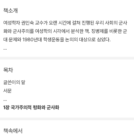
책소개
여성학자 권인숙 교수가 오랜 시간에 걸쳐 진행된 우리 사회의 군사
화와 군사주의를 여성학의 시각에서 분석한 책. 징병제를 비롯한 군
대 문제와 1980년대 학생운동을 논의의 대상으로 삼았다.
왜 징병제는 지속되고 있는가, 왜 양심적 병역 거부는 소수의 문제로
남아 있는가, 군가산점 논쟁의 핵심은 무엇인가, 군대 내 남성 간 성폭
목차
력은 왜 은폐되는가, 1980년대 학생운동의 폭력 시위가 1990년대
까지 지속되었던 이유는 무엇인가 등의 문제들을 내면화된 군사주의
글쓴이의 말
와 군사화라는 문제의식 속에서 살핀다.
서문
1장 국가주의적 평화와 군사화
책속에서