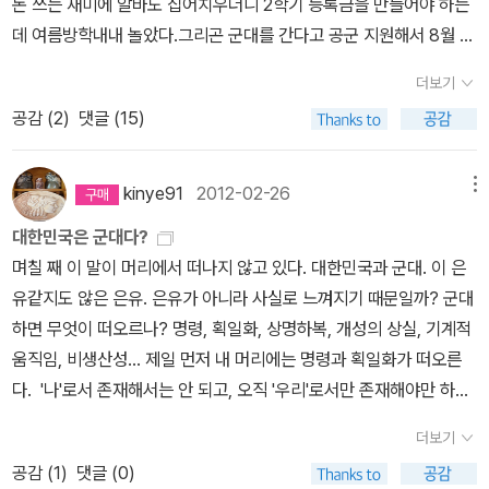
돈 쓰는 재미에 알바도 집어치우더니 2학기 등록금을 만들어야 하는
의’를 분석하고, 80년대 학생운동의 군사화와 성별화, 징병제, 군대
데 여름방학내내 놀았다.그리곤 군대를 간다고 공군 지원해서 8월 3
폭력의 문제를 들추어내는 건 이 책이 유일하지 않을까 생각한다. 저
0일 신검을 받았다. 고2때 학교에서 집단발명했던 법정전염병은 치
자는 군사화야말로 여성과 평화의 중층적 의미를 이해하는 데 중요한
더보기
유돼서 정상이지만, 문진으로 특이사항 폐결핵 기록 남았고시력도 2
것으로 보았다. 그리고 ‘한국에서 국가주의를 강화시킬 수 있는 역
공감 (
2
)
댓글 (15)
급 판정에구~ 아들을 명품으로 키워내지 못해서 미안하다. 휴학했는
사적 경험의 뿌리는 일본에 의한 식민화와 강대국에 의한 분단과 한
데, 언제 군입대할지 미지수라 허송세월하는 거 아닐지 걱정된다.아
국전쟁의 경험(p38)’이었으며, 강한 국가만이 평화를 선택할 수 있
들 군대 보내기 전에 엄마가 알아야 할 게 있을 거 같아...
고, 국민의 운명 결정권을 가질 수 있었다고 말한다. 나아가 ‘이런 사
kinye91
2012-02-26
메뉴
회에서 국민정체성에 가장 영향을 미치는 것은 국가방어의 역할이고,
대한민국은 군대다?
한국에서 이를 결정짓는 것은 징병제’라 말한다.
며칠 째 이 말이 머리에서 떠나지 않고 있다. 대한민국과 군대. 이 은
물론 '여성도 강한 국가 건설과 국가 방
유같지도 않은 은유. 은유가 아니라 사실로 느껴지기 때문일까? 군대
어를 위해서 다양하게 참여해 왔으나, 이는 미군지기 주변의 매춘여
하면 무엇이 떠오르나? 명령, 획일화, 상명하복, 개성의 상실, 기계적
성, 군인의 아내, 새마을 운동지도자 내지는 참여자, 공장여공, 가정주
움직임, 비생산성... 제일 먼저 내 머리에는 명령과 획일화가 떠오른
부의 역할(p53)'이었다. 이런 국가 단위의 평화의 지향은 여성을 다
다. '나'로서 존재해서는 안 되고, 오직 '우리'로서만 존재해야만 하는
양하게 동원하지만 동시에 주변화하고 억압하는 기제로 작용하기도
상태. 개인은 없고, 전체만 있는 집단. 이 집단에서 명령은 곧 생존이
한다. 이 부분에 대해 이 책과 하루를 사이에 두고 읽은 ‘아메리타
더보기
고, 획일화는 우리됨을 입증하는 길이 된다. 군대 갔다온 남자들, 군부
타운 왕언니 죽기 오분 전까지 악을 쓰다’의 ‘김연자’의 말이 떠올랐
공감 (
1
)
댓글 (0)
대 방향을 향해서는 오줌도 누지 않겠다고 말한다. 그렇게 말하면서