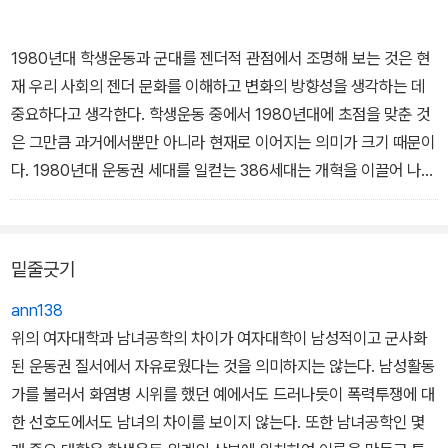
1980년대 학생운동과 군대를 젠더적 관점에서 조명해 보는 것은 현
재 우리 사회의 젠더 문화를 이해하고 변화의 방향성을 생각하는 데
중요하다고 생각한다. 학생운동 중에서 1980년대에 초점을 맞춘 것
은 그만큼 과거에서뿐만 아니라 현재로 이어지는 의미가 크기 때문이
다. 1980년대 운동권 세대를 일컫는 386세대는 개혁을 이끌어 나가
는 지도 그룹으로서 활동을 계속 이어 가고 있다. 그러나 386 세대에
대한 관심과 비판은 풍부하지만 정작 1980년대의 학생 운동에 대한
비판적 평가는 부족하다. 특히 가부장적이고 군사화되었던 내부 문화
밑줄긋기
의 양상과 맥락을 살펴보는 연구는 거의 이루어지지 않은 상태이다. -
본문 중에서
ann138
위의 여자대학과 남녀공학의 차이가 여자대학이 남성적이고 군사화
된 운동권 질서에서 자유로웠다는 것을 의미하지는 않는다. 남성활동
가를 불러서 화염병 시위를 했던 예에서도 드러나듯이 폭력투쟁에 대
한 선호도에서도 남녀의 차이를 보이지 않는다. 또한 남녀공학인 몇