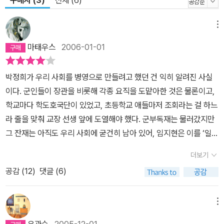
메뉴
마태우스
2006-01-01
박정희가 우리 사회를 병영으로 만들려고 했던 건 익히 알려진 사실
이다. 군인들이 장관을 비롯해 각종 요직을 도맡아한 것은 물론이고,
학교마다 학도호국단이 있었고, 초등학교 애들마저 조회라는 걸 하느
라 줄을 맞춰 교장 선생 앞에 도열해야 했다. 군부독재는 물러갔지만
그 잔재는 아직도 우리 사회에 굳건히 남아 있어, 임지현은 이를 ‘일상
적 파시즘’이라는 멋있는 용어로 부르기도 했다. 권인숙이 쓴 <대한
더보기
민국은 군대다>는 우리가 익히 아는 바를 좀 더 세련된 문장으로 표
공감 (
12
)
댓글 (6)
현한 것이 아닐까? 어느 정도는 사실이다. 군사독재와 싸우는 과정에
서 학생운동 역시 군사화 되었으며, 그 과정에서 여성은 철저히 배제
되었다는 건 다들 아는 사실이다. 하지만 대개의 훌륭한 저작들이 그
메뉴
렇듯이 이 책은 거기서 그치는 게 아니라 깊고도 넓은 사유를 통해 읽
유관순
2005-12-01