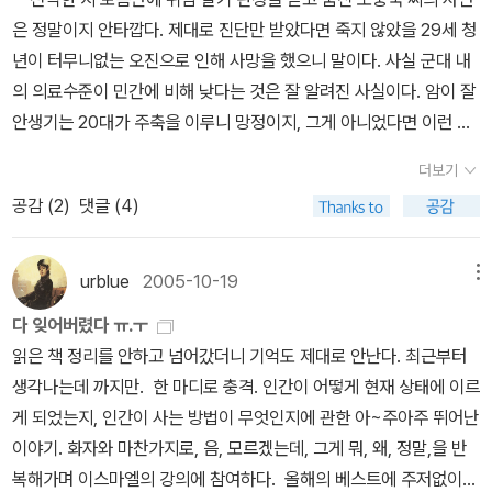
성으로 자신을 세워나갈 때만이 가능한 것이었다. 나는 ‘김상인’의
내용이 다를지 몰라도 이 책, 우리 사회에 얼마나 군대 문화가 침투해
은 정말이지 안타깝다. 제대로 진단만 받았다면 죽지 않았을 29세 청
경험을 읽어나가는 것이 힘들었다. 박정희가 죽었을 때 학교 교실에
있는지 보여준다. 권인숙, 대한민국은 군대다, 청년사
년이 터무니없는 오진으로 인해 사망을 했으니 말이다. 사실 군대 내
엎드려서 엉엉 울었던 기억, 애국가만 울리면 부동자세가 되어 내 무
의 의료수준이 민간에 비해 낮다는 것은 잘 알려진 사실이다. 암이 잘
의식을 국가주의로 강화시켜내던 기억들, 언제나 전시상황임을 주지
안생기는 20대가 주축을 이루니 망정이지, 그게 아니었다면 이런 사
시켰던 교련시간, 클래식 음악을 듣고 싶어하던 자신을 쉼없이 ‘쁘띠
건이 아마 훨씬 빈발하지 않았을까 싶다. 의대를 졸업해서 의사고시
브루조아의 근성’이란 것으로 밀어내던 대학시절, 민중문화를 살려내
더보기
를 붙으면 의사가 되고, 개업을 할 수가 있다. 과거에는 이런 ‘일반
야 한다는 ‘강한’ 문화의식으로 장구를 잡고 북을 잡고 탈춤을 추던 기
공감 (
2
)
댓글 (4)
의’들이 꽤 있었다. 하지만 지금 그런 사람은 거의 찾아볼 수 없고, 대
억들, 서구적 미의 가치에 길들여진 여성들을 비판하며 웨딩드레스와
부분이 인턴 1년에 레지던트 4년을 하고 나서 개업을 한다. 그것도 모
화장을 거부하던 20대의 관념들이 꾸역꾸역 아프게 올라왔다. 올
자라 펠로우를 1-2년 하는 경우도 흔하다. 이렇게 의사들의 수련 기
urblue
2005-10-19
메뉴
바른 문화에 대한 이해가 몸보다도 머리로 먼저 하고 말았던 그 불편
간이 길어진 것은 환자들이 전문의를 선호하기 때문이지만, 과거에
했던 시간들이 이후 자연스럽게 나의 일상으로 스며든 것은 오히려
다 잊어버렸다 ㅠ.ㅜ
비해 환자들의 권리가 크게 신장된 덕분이라는 게 더 큰 이유일 것이
여성주의라는 안경을 쓴 이후였다. 만약 20대에 여성주의를 만나지
읽은 책 정리를 안하고 넘어갔더니 기억도 제대로 안난다. 최근부터
다. 예전에는 의사의 오진에 항의 한번 못해보고 물러나야 했지만, 지
못했다면 지금까지도 나는 ‘약한’ 남성으로 살아가고 있지 않았을까.
생각나는데 까지만. 한 마디로 충격. 인간이 어떻게 현재 상태에 이르
금은 의사의 사소한 실수도 용서되지 않는 시대가 되어 버렸다. 요구
그래서 나와 유사한 성격의 소유자인 ‘김상인’의 과거는 나에게도 깊
게 되었는지, 인간이 사는 방법이 무엇인지에 관한 아~주아주 뛰어난
수준이 높아진 환자들을 상대하기 위해 의사들이 더 많은 지식과 경
은 성찰을 요구하는 부분들이었다. 그녀의 고백처럼 우린 다 같이 ‘뽕
이야기. 화자와 마찬가지로, 음, 모르겠는데, 그게 뭐, 왜, 정말,을 반
험을 쌓으려 하는 건 지극히 당연한 일일 것이다. 예전처럼 진단명을
을 맞은 세대’였던 것이다. 그리고 ‘강한’ 국가와 ‘강한’ 저항과 ‘강
복해가며 이스마엘의 강의에 참여하다. 올해의 베스트에 주저없이
모르는 환자에게 식염수나 놔주며 돈을 벌려 했다가는 쫄딱 망하기