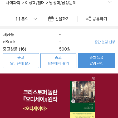
사회과학
>
여성학/젠더
>
남성학/남성문제
선물하기
공유하기
새상품
-
eBook
-
출간 알림 신청
중고상품 (16)
500원
중고
중고
중고 등록
알라딘에 팔기
회원에게 팔기
알림 신청