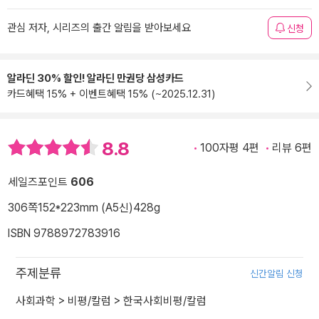
관심 저자, 시리즈의 출간 알림을 받아보세요
신청
알라딘 30% 할인! 알라딘 만권당 삼성카드
카드혜택 15% + 이벤트혜택 15% (~2025.12.31)
8.8
100자평 4편
리뷰 6편
세일즈포인트
606
306쪽
152*223mm (A5신)
428g
ISBN 9788972783916
주제분류
신간알림 신청
사회과학
>
비평/칼럼
>
한국사회비평/칼럼