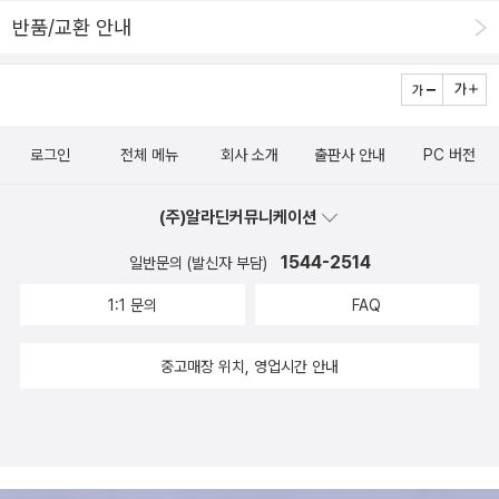
욱 공감이 간다. ‘정희진’은 ‘구체적 일상, 개인들 사이의 관계의 민
고,평소 관심도 크지 않았지만 순전히 알라딘 서평을보고 질렀다. 표
선배가 말했던 의미를 조금은 이해할 수 있을 것 같다. 동성애에 관
반품/교환 안내
것이다. 무의촌이 거의 사라져 가는 실정인데, 해마다 천명이 넘는 인
주화 없이, ‘정치’ 개혁이나 역사의 진보가 가능할 수 없다. 그래서 일
정훈 님의 <탐서주의자의 책>을 읽은 후 그가 써낸 모든 책들에 도전
한 유쾌한 이야기들. 전부 유쾌 발랄한 이야기가 아닌데도, 이 책을 떠
원이 보건지소로 가서 무료함에 시달려야 하는 작금의 현실은 분명
상의 정치학 핵심은 성별관계 즉 젠더’이며, 공적인 것과 사적인 것의
해 보기로생각하고 지른 두번째 책이다. 언듯 보니 대입 공부하던 시
올리면 어째 웃음이 먼저 난다. 가장 기억에 남는 건 '성 정체성을 규
문제가 있다.
분리에 저항하는 여성주의는 개인의 성장과 사회의 민주주의를 대립
절 요약집 같은 편집이던데,잘 읽어낼지 의문이다.김경 기자의 <김훈
정하지 마라'라는 이야기. 표제작 <앰 아이 블루?>에서처럼, 동성애
시키지 않는 사유방식’이라고 했다. 그래서 여성주의야말로 현실을
은 김훈이고 싸이는 싸이다>...이번 서울 여행하면서 다 읽어 버렸다.
성향은 이성애자에게서도 조금은 드러날 수 있다. 아주 옅은 하늘색
로그인
전체 메뉴
회사 소개
출판사 안내
PC 버전
읽어나가는 유용한 인식론이 될 수밖에 없는 것이다. 그런 의미에서
인터뷰 대상자의 내면을 이끌어내는 솜씨가만만치 않다. 세상은 범생
에서 짙은 파랑까지. 아, 리뷰써야 하는데. 리뷰 쓰겠다고 공짜 책 받
군사화를 여성주의적 시각으로 읽어나간 이 책은 우리 일상의 군사주
이들보다는 문제아(?)들이 만들어 간다는 느낌을 갖게 한 책...
아놓고는 미적거리기만 한다. 또 뭘 읽었더라. 음... 한 권 더 있는 것
(주)알라딘커뮤니케이션
의를 들여다 보게 만들며, 성별화 된 일상들을 다시금 관찰하게 만든
같은데, 뭐였지. -_- 생각났다, 나머지 한 권. 한비야의 책은, 실은 사
다. 이것이 비록 상처로 점철된 일상의 기억들이라 하더라도, 이전의
1544-2514
일반문의 (발신자 부담)
서 읽기보다는 빌려 읽고 싶었다. 그치만 빌려 읽을 데가 없는 관계로,
‘나’를 한단계 성장시킬 것이란 믿음으로 책을 덮게 된다.
구입,은 아니고, 친구가 모 서점에서 업무용 책을 왕창 사고 쌓은 적립
1:1 문의
FAQ
금으로 사 줬다. 100권 돌파 기념 축하 2탄이라고나할까. -_-v 이 책
을 받기 전 교보에서 사인회를 하는 한비야를 봤다. 그의 장점은 언제
중고매장 위치, 영업시간 안내
나 활기차다는 점일 것 같다. 밝게 웃는 통통한 얼굴이 무척 보기 좋았
다. 그의 글은, 그의 얼굴처럼, 아름답지는 않지만 특유의 활기로 사람
을 기분좋게 한다. (그런데 왜, 한비야처럼 열심히 살아야겠다는 생각
은 안 드는걸까.)