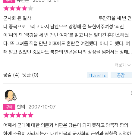
는 이를 성찰의 세계로 이끈다. 학위논문을 중심으로 쓴 책이라 지루
할 수도 있겠지만, 중간중간 나오는 인터뷰 사례들이 그 결점을 보완
군사화 된 일상 두만강을 세 번 건
해 주며, 징병제에 대한 저자의 고찰은 많은 것을 느끼게 해줬다. 특히
너 중국으로 그리고 다시 남한으로 망명해 온 북한이주여성 ‘최진
나 인상적이었던 것은 군대 내 성폭력에 관한 글이었다. 대학 2학년
이’씨의 책 ‘국경을 세 번 건넌 여자’를 읽고 나는 얼마간 혼란스러웠
때, 전방에 입소해 일주일간 있었던 적이 있다. 그때 난 나를 탐욕스러
다. 또 그녀를 직접 만난 이후에도 혼란은 여전했다. 아니 더 했다. 여
운 눈으로 보는 몇몇 군인들의 시선에 겁을 먹었었다. 그게 내 착각만
태 알고 있었던 것보다도 북한의 빈곤은 나의 상상을 넘어서는 상태
은 아닌 것이 그들 중 일부는 성적인 접촉을 시도하기까지 했다는 점
였고, 내부에서 발생하는 비인권적인 폭압의 일상은 나를 참담하게
에서 알 수 있는데, 2004년 인권위 조사에 의하면 15%의 남성이 군
더보기
만들었다. 통일에 관해 어떤 물음을 만들어나가야 할지 난감 그 자체
복무 중 성폭력 피해를 입었단다. 공공연한 비밀임에도 그게 여론화
공감 (
4
)
댓글 (0)
였다. 그동안 미국의 북한인권개입에 대해 거칠게 비판하였는데, 이
되지 않는 이유는 뭘까. 저자의 말이다. “성폭력의 피해자가 된다는
제는 북한의 인권상황에 대해 우리가 말할 차례이다. 그럼에도 침묵
것은 남성임을 부정하는 것과 동일하게 여겨지기 때문이다.” 다시 말
하고 있는 지금의 우리 상황이 갈등으로 와 닿았다. 행여나 통일운동
메뉴
해서 “피해자로서의 자신을 바라보고 알리는 것은 치명적인 남성성
에 악영향을 미칠까 혹은 그동안 쌓아온 북한과의 우호적인 관계들이
의 훼손으로 여겨진다.” 성폭력을 자행하는 사람 모두가 게이인 것은
현의
2007-10-07
사그리 물거품이 될까 하는 생각에 나는 내 눈을 가리고 입을 닫고 만
아니다. 아니, 사실 게이는 거의 없다. 남성들만의 공간이라는 특수한
다. 그런데 이런 나의 고민들이 ‘대한민국은 군대다’에서 총체적으로
상황이 그들을 그렇게 만든 것일 뿐. 게다가 성폭력은 “훈육과 위계질
어째서 군대에 대한 의문과 비판은 담론이 되지 못하고 암묵적 합의
흔들리며 충돌하는 게 아닌가. 대의를 위해선 소의를 희생해도 좋
서 확립의 수단으로 이용되”고 있다. 가해자들은 뭐라고 할까? “성폭
하에 조용히 사라지는가, 대한민국의 군사화의 근원과 영향을 지적하