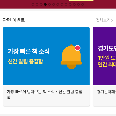
관련 이벤트
전체보기
가장 빠르게 받아보는 책 소식 - 신간 알림 총집
경기컬처패스
합