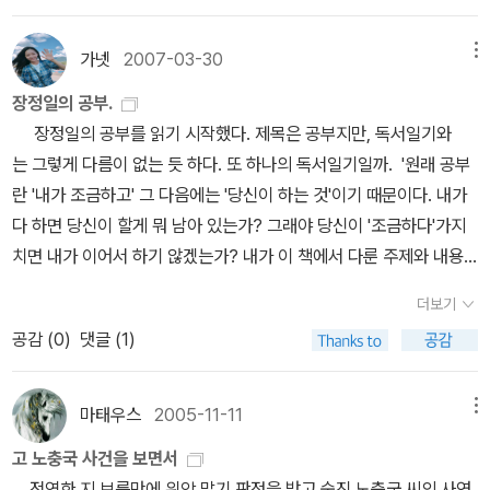
다. 김연자는 기지촌 25년간의 경험을 통해 기지촌을 만들고 관리해
도 술자리에서는 꼭 군대 얘기다. 이 엄청난 이율배반. 군대 문화를
온 남성국가의 위선을 비판하면서 “내 보지가 알고 보니 나라 보지였
비판하면서도, 우리 사회에 너무도 많은 군대 문화가 있음을 비판하
가넷
2007-03-30
메뉴
더라”고 말했다. 한 마디로 그녀의 몸 자체가 군사화 된 여성의 몸 그
면서도 텔레비전에서는 정신력이 해이해졌다며 군대 훈련을 해야 한
자체였던 것이다. 그리고 ‘권인숙’은 이런 국가주의 폭력과 반공주
장정일의 공부.
다고 한다. 세상에 우리나라에서 운동을 잘한다는 국가대표들도 정신
의에 맞섰던 저항세력의 내부 역시나 군사화 된 방식으로 이루어졌다
장정일의 공부를 읽기 시작했다. 제목은 공부지만, 독서일기와
력을 기르기 위해서 해병대 훈련 캠프에 갔다와야 하고, 신입사원들
고 지적한다. 학생운동의 이중구조, 폭력시위, 성별화 된 시위방식, 남
는 그렇게 다름이 없는 듯 하다. 또 하나의 독서일기일까. '원래 공부
은 회사 생활에 잘 적응하기 위해서 군대 훈련장에서 며칠을 보내야
녀대학 간의 위계질서 등을 통해 80년대 학생운동 내부의 성별화 된
란 '내가 조금하고' 그 다음에는 '당신이 하는 것'이기 때문이다. 내가
한다. 이게 도대체 무엇인지... 군대와 가장 비슷한 곳이 학교라고 했
군사화를 설명해 나간다. 또 조직체계를 만들어 가는 과정에 국가와
다 하면 당신이 할게 뭐 남아 있는가? 그래야 당신이 '조금하다'가지
는데, 아니다. 이제는 다른 곳들도 군대와 비슷해지지 않았나. 가장 개
민족지향이 강할 때는 남성중심의 문화가 우세하게 되고, 특히 전투
치면 내가 이어서 하기 않겠는가? 내가 이 책에서 다룬 주제와 내용
성적인 시대, 개성을 강조하는 이 시대에 이상하게도 거꾸로 군대에
적 상황이 강조될수록 여성의 갈등은 사소한 문제로 환원되어 버리거
을 보고 나서 '여기서부터는 내가 더 해봐야지'하고 發心하기를 바랄
대한 향수가 있는지, 군대 문화를 체험하도록 하는 프로그램이 많이
더보기
나 침묵하게 되는 것들을 80년대 이상적인 여성활동가로 활약했던
뿐이다.'도리어 읽어야할 책들이 쌓여버렸다. p.s 죄송스럽게도 교보
생겨나다. 이거 이러다가 학생들 폭력을 방지한다고 군대체험을 일상
공감 (
0
)
댓글 (1)
‘김상인’의 개인적 경험을 통해 드러낸다. 결국, 80년대 학생운동
에서 직접 방문하여 사버린 탓에 Thanks to를 하지 못했다. 마태우
화하지는 않을지 걱정이다. 작은 폭력을 큰 폭력으로 제어한다? 니
은 일상적 가치에 대한 도전이 전혀 이루어지지 않은 운동이였으며,
스님의 리뷰를 보고 나온 걸 알았는데...:-)
체가 그랬다는데... 괴물과 싸우는 사람은 자신이 괴물이 되지 않도록
운동권 내부의 성별화 된 전략들은 여성활동가들에게 자기 부정과 소
마태우스
2005-11-11
메뉴
노력해야 한다고... 온몸에 체화된 군대 문화, 이거 없애기는 정말 힘
외를 경험하게 할 뿐이었다. 학생운동권 내부에서 인정받는 여성활동
들다. 이러한 군대 문화가 몸에 체화되지 않게 해야 한다. 우리는 전체
고 노충국 사건을 보면서
가로 살아남는다는 것은 여성으로서의 자기 경험을 부정하고 명예남
속의 개인이 아니라, 개인이 모여서 전체를 이루기 때문이다. 조금은
전역한 지 보름만에 위암 말기 판정을 받고 숨진 노충국 씨의 사연