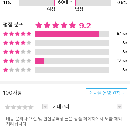
60대
0.6%
1.1%
사이 머릿속에 쏙쏙 저장된다. 세계라는 무대에서 꿈을 펼칠 아이들
여성
남성
을 위한 세계 역사 문화 체험 학습만화 흥미진진한 스토리에 짜임새
있는 구성으로 학습 효과를 높였다! 세계를 무대로 꿈꾸며 성장할 아
9.2
평점 분포
이들에게 어린 시절의 다양한 경험은 꿈의 크기를 바꾸게 할 만큼 중
87.5%
요한 일이다. 이 시리즈는 세계로 나아가 꿈을 펼칠 아이들을 위해 기
0%
획된 ‘세계 역사 문화 체험 학습만화’로, 처음 세계를 접하는 아이들의
0%
호기심을 자극할 만한 주제와 내용을 재미있는 스토리로 풀어내어 세
12.5%
계에 대한 관심을 높인다. 다채로운 역사, 문화, 인물들의 에피소드를
0%
통해 직접 역사의 한 장면을 경험한 듯이 내용을 이해하고, 생생한 사
진과 자세한 설명으로 구성된 역사 문화 상식 코너에서 지식을 깊고
넓게 구체화할 수 있다. 책 말미에 구성된 연표를 통해 세계 역사의 흐
100자평
게시물 운영 원칙
름을 파악하고, 컬러링으로 즐겁게 마무리하는 짜임새 있는 구성으로
이뤄진 이 도서는 세계사를 처음 접하는 아이들도 세계 여러 국가의
카테고리
역사와 문화를 쉽고 재미있게 느낄 수 있도록 도움을 준다. <Go Go
카카오프렌즈>와 함께 온 가족이 방구석 세계 여행을 떠나 보자! 카
카오프렌즈, 남미의 파리 ‘부에노스아이레스’와 세계 3대 폭포 ‘이구