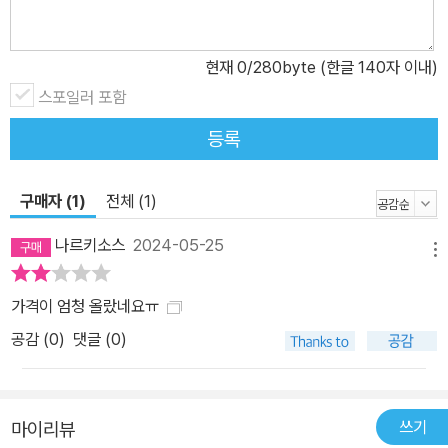
아수 폭포’에 가다! 강렬한 역사와 대자연을 품은 나라 아르헨티나로
Go Go! 남미에서 두 번째로 넓은 땅을 자랑하는 아르헨티나. 북부의
현재
0
/280byte (한글 140자 이내)
사막 지대와 파타고니아의 고원, 대초원 팜파스 등 광활한 자연이 가
스포일러 포함
득하다. 한때 에스파냐의 식민지였지만 라틴 아메리카의 독립을 이끈
남미의 강국이기도 하다. 다양하고 경이로운 대자연부터 짧은 역사
등록
속 꽃피운 문화까지 엿볼 수 있는 아르헨티나에서 카카오프렌즈는 어
떤 여행을 하게 될까? 안데스산맥에서 서른두 번째 여행을 시작한 카
구매자 (1)
전체 (1)
카오프렌즈. 카카오프렌즈는 아르헨티나를 에스파냐의 식민 지배에
나르키소스
2024-05-25
서 해방시키고, 칠레와 페루의 독립에도 공헌한 아르헨티나의 독립
메뉴
영웅 산마르틴을 만난다. 수도 부에노스아이레스에서는 7월 9일 거
리, 마요 광장 등 아르헨티나의 독립 역사를 담은 유적들을 마주하며
가격이 엄청 올랐네요ㅠ
독립을 위해 힘썼던 아르헨티나 국민의 투지를 느낀다. 남미의 카우
공감 (
0
)
댓글 (0)
보이라 불리는 가우초와 대통령보다 사랑받은 영부인 에바 페론, 멕
시코 월드컵의 우승을 이끈 아르헨티나의 대표적인 축구 선수 마라도
나의 이야기도 엿보고 온 카카오프렌즈! 이번 아르헨티나 여행에선
쓰기
마이리뷰
역사 퍼즐을 저장하기 위해 탱고의 발상지인 라 보카에서 카카오프렌