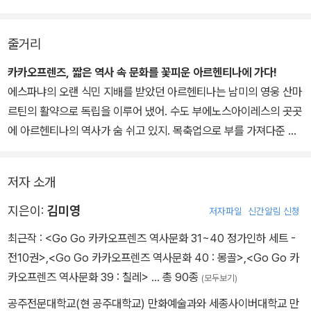
여행을 하듯 다양한 문화를 접하고 쌓는다면 지구촌을 무대로 살아가
는 넓은 세상의 이야기는 아이들에게 분명 새로운 경험이 될 것입니
야 할 아이들에게 평생 간직할 지식 보물이 될 것이라 확신한다.
다. 게다가 재미도 있고요!
줄거리
아무리 좋은 것도 즐겁지 않으면 하고 싶지 않잖아요. 이 책으로 아이
들은 세상에 대한 호기심과 꿈의 크기를 키울 수 있을 거예요. 그것도
카카오프렌즈, 짧은 역사 속 문화를 꽃피운 아르헨티나에 가다!
즐겁게 말이지요.
에스파냐의 오랜 식민 지배를 받았던 아르헨티나는 남미의 영웅 산마
르틴의 활약으로 독립을 이루어 냈어. 수도 부에노스아이레스의 곳곳
에 아르헨티나의 역사가 숨 쉬고 있지. 목축업으로 부를 가져다준 드
넓은 초원 팜파스와 세계 3대 폭포 중 하나인 이구아수 폭포도 빼놓
을 수 없어. 정열적인 탱고 음악을 들으며 축구 천재 마라도나도 만나
저자 소개
볼까? 그럼 카카오프렌즈와 함께 아르헨티나로 Go Go!
지은이:
김미영
저자파일
신간알림 신청
최근작 :
<Go Go 카카오프렌즈 역사문화 31~40 정가인하 세트 -
전10권>
,
<Go Go 카카오프렌즈 역사문화 40 : 몽골>
,
<Go Go 카
카오프렌즈 역사문화 39 : 칠레>
… 총 90종
(모두보기)
공주전문대학교(현 공주대학교) 만화예술과와 세종사이버대학교 만