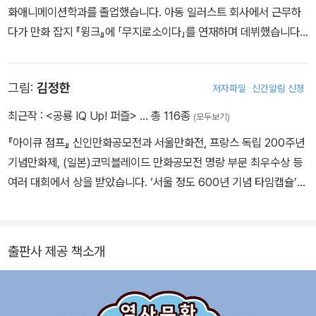
화애니메이션학과를 졸업했습니다. 아동 일러스트 회사에서 근무하
다가 만화 잡지 『윙크』에 「무지로소이다」를 연재하며 데뷔했습니다.
툰도시에서 웹툰 「오만잡툰」, 「만무림」을 연재했고, 주요 작품으로는
『야, 이노마!』, 『빌 테면 빌어 봐!』, 『왔다!』, 『기생충』과 『Go Go 카
그림:
김정한
저자파일
신간알림 신청
카오프렌즈』 시리즈 『마인드 스쿨』시리즈 등이 있습니다.
최근작 :
<공룡 IQ Up! 퍼즐>
… 총 116종
(모두보기)
『아이큐 점프』 신인만화공모전과 서울만화전, 프랑스 독립 200주년
기념만화제, (일본)코믹블레이드 만화공모전 명랑 부문 최우수상 등
여러 대회에서 상을 받았습니다. ‘서울 정도 600년 기념 타임캡슐’에
그림을 그렸고 『변두리 삼국지』를 신문에 연재했습니다. 지금은 각종
광고 및 삽화 작업과 함께 『Go Go 카카오프렌즈』 시리즈를 비롯한
어린이를 위한 다양한 만화를 그리고 있습니다.
출판사 제공 책소개