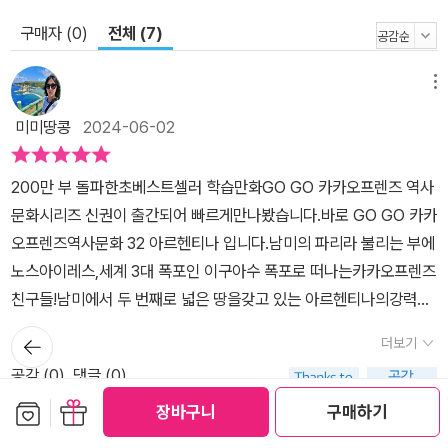
즈가 이프 남매와 정열적인 탱고 대결도 펼치는데… 참! 세계 3대 폭
구매자 (0)
전체 (7)
포 중 하나인 이구아수 폭포와 움직이는 빙하인 페리토 모레노 빙하,
세상의 끝 우수아이아도 빼놓을 수 없다. 이프 남매로부터 세계의 역
메뉴
사를 지키는 히어로 카카오프렌즈와 함께 지금 바로 아르헨티나로 시
미미땅콩
2024-06-02
간 여행을 떠나 보자!
200만 부 돌파한초베스트셀러 학습만화GO GO 카카오프렌즈 역사
문화시리즈 신권이 출간되어 빠르게만나봤습니다.바로 GO GO 카카
오프렌즈역사문화 32 아르헨티나 입니다.남미의 파리라 불리는 부에
노스아이레스,세계 3대 폭포인 이구아수 폭포로 떠나는카카오프렌즈
친구들!남미에서 두 번째로 넓은 땅을갖고 있는 아르헨티나의강력한
역사와 대자연 이야기를살펴볼 수 있어요.아르헨티나의 역사와문화
뒤로가
더보기
기
로 구성된 학습 페이지와역사 흐름을 파악할 수 있는연표까지 알찬
공감 (
0
)
댓글 (0)
구성으로아이들의 교양을 쑥쑥 키워줄GO GO 카카오프렌즈 역사문
보관함담기
선물하기
화32아르헨티나 만나보시길 바라요.
장바구니
구매하기
메뉴