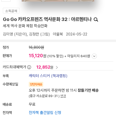
소득공제
Go Go 카카오프렌즈 역사문화 32 : 아르헨티나
세계 역사 문화 체험 학습만화
김미영
(지은이),
김정한
(그림)
아울북
2024-05-22
정가
16,800원
15,120
판매가
원
(10% 할인) +
마일리지 840원
12,852
카드최대혜택가
원
부록
캐릭터 스티커 (책과랩핑)
수령예상일
양탄자배송
오후 12시까지 주문하면 밤 11시
잠들기전 배송
(중구 서소문로 89-31 )
변경
배송료
무료
전자책
전자책 출간알림 신청