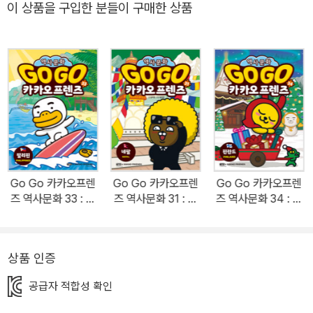
이 상품을 구입한 분들이 구매한 상품
책이에요. 전 세계 모든 나라가 출간되면 좋겠어요! ★ <Go Go 카카
오프렌즈> 덕분에 우리 가족 세계 역사 문화 상식이 쑥쑥 자라요! ★
믿고 보는 최고의 세계 역사 문화 학습만화 시리즈예요! ★ 여권 부록
에 캐릭터 스티커를 붙이며 세계 여행하는 재미가 쏠쏠해요! -<Go
Go 카카오프렌즈> 독자들의 서평 중에서- 누적 판매 200만 부를 돌
파한 초베스트셀러 <Go Go 카카오프렌즈> 시리즈! 한국인이 가장
사랑하는 캐릭터 ‘카카오프렌즈’와 함께 떠나는 세계 역사 문화 여행!
누적 판매 200만 부를 돌파한 베스트셀러 <Go Go 카카오프렌즈>
시리즈를 향한 독자들의 관심과 사랑은 여전하다. <마법천자문>으로
Go Go 카카오프렌
Go Go 카카오프렌
Go Go 카카오프렌
학습만화의 시장을 연 아울북과 카카오프렌즈가 만나 탄생시킨 이 시
즈 역사문화 33 : 필
즈 역사문화 31 : 네
즈 역사문화 34 : 핀
리즈에서 카카오프렌즈의 라이언, 무지, 콘, 네오, 프로도, 튜브, 제이
리핀
팔
란드
지, 어피치는 자신들의 성격을 드러내며 귀엽고 사랑스러운 매력을
내뿜는다. <Go Go 카카오프렌즈> 시리즈는 카카오프렌즈가 시간
상품 인증
여행의 주인공이 되어 펼쳐지는 이야기로 독자들은 카카오프렌즈의
공급자 적합성 확인
재기발랄한 여행을 통해 세계 곳곳의 다양한 역사와 문화를 경험한
다. 깜찍한 캐릭터의 매력에 재미있는 스토리와 알찬 정보까지 겸비