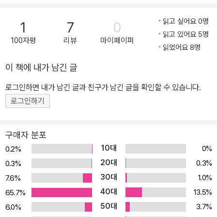
한 책으로, 어린 독자와 부모님의 마음까지 사로잡아 출간되자마자
읽고 싶어요 0명
1
7
0
베스트셀러에 올라 시리즈 전체가 꾸준한 사랑을 받고 있다. 만약 역
읽고 있어요 5명
사를 바꿀 수 있다면, 그 시간으로 갈 수 있다면 누구를 만나 무엇을
100자평
리뷰
마이페이퍼
읽었어요 8명
할까? 실감나는 설정에 상상력을 더해 자연스럽게 세계 역사의 흐름
이 익숙해진다! ‘만약 내가 세종대왕이었다면…?’ ‘만약 내가 나폴레
이 책에 내가 남긴 글
옹이었다면…?’ 역사에 ‘만약’이 존재한다면 무슨 일이 벌어질까? 그
로그인하면 내가 남긴 글과 친구가 남긴 글을 확인할 수 있습니다.
리고 그 시간, 그 장소에 갈 수 있다면 무엇을 해야 할까? 이런 호기심
로그인하기
으로 시작된 <Go Go 카카오프렌즈> 시리즈는 세계의 역사가 퍼즐
형태로 보관된 ‘히스토리 뱅크’에 악당 이프가 침입해 퍼즐이 뿔뿔이
흩어지는 것으로 이야기가 시작된다. 이 이야기에서 카카오프렌즈는
구매자 분포
퍼즐을 되찾기 위한 히스토리 뱅크의 비밀요원으로 변신한다. 퍼즐의
10대
0%
0.2%
힘으로 세계를 정복하려는 악당 남매 이프와 이브 그리고 인공지능
20대
0.3%
0.3%
컴퓨터 이프고에 맞선 카카오프렌즈는 세계 역사 속 곳곳을 누비며
30대
1.0%
7.6%
역사를 지키기 위해 고군분투한다. 세계의 역사 현장 속으로 들어가
40대
13.5%
65.7%
실감나는 모험을 펼치며 카카오프렌즈와 함께 여행하다 보면 세계의
50대
3.7%
6.0%
문화 상식은 물론, 어렵다고만 생각했던 세계사 지식이 나도 모르는