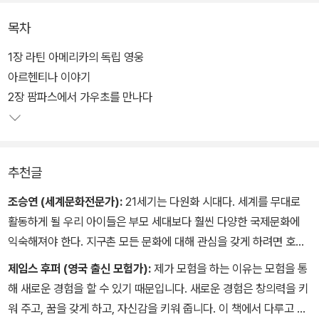
짜릿한 모험은 독자들의 마음을 사로잡는다.
목차
남미에서 두 번째로 넓은 땅을 자랑하는 아르헨티나. 북부의 사막 지
1장 라틴 아메리카의 독립 영웅
대와 파타고니아의 고원, 대초원 팜파스 등 광활한 자연이 가득하다.
아르헨티나 이야기
한때 에스파냐의 식민지였지만 라틴 아메리카의 독립을 이끈 남미의
2장 팜파스에서 가우초를 만나다
강국이기도 하다. 다양하고 경이로운 대자연부터 짧은 역사 속 꽃피
운 문화까지 엿볼 수 있는 아르헨티나에서 카카오프렌즈는 어떤 여행
을 하게 될까?
추천글
조승연 (세계문화전문가):
21세기는 다원화 시대다. 세계를 무대로
활동하게 될 우리 아이들은 부모 세대보다 훨씬 다양한 국제문화에
익숙해져야 한다. 지구촌 모든 문화에 대해 관심을 갖게 하려면 호기
심이 왕성한 어릴 때 세계 역사와 문화를 접하는 것이 좋다.
제임스 후퍼 (영국 출신 모험가):
제가 모험을 하는 이유는 모험을 통
이 책에 등장하는 카카오프렌즈 캐릭터들은 아이들의 감정 소통을 대
해 새로운 경험을 할 수 있기 때문입니다. 새로운 경험은 창의력을 키
신해 주는 친근한 존재들이다. 독서를 통해 이런 친구들과 함께 세계
워 주고, 꿈을 갖게 하고, 자신감을 키워 줍니다. 이 책에서 다루고 있