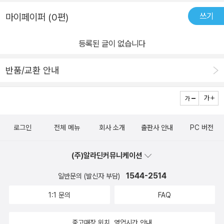
지역이라시신이 썩지 않고 말라서미라롤 남게된다고 합니다.시신이
쓰기
마이페이퍼 (0편)
이렇게 그대로 보존되어 있는 모습에도 놀랍고~조금은 무섭다는(?)
생각에 오싹하기도 했어요~그리고 GoGo 카카오프렌즈 22. 페루를
등록된 글이 없습니다
읽으면서우리 딸이, 페루를 통해서 가장 재미있게 읽었고,가장 기억
에 남는 부분은나스카 라인이래요.고대 나스카인들이 넓은 벌판에 그
반품/교환 안내
린 초대형 그림을나스카 라인이라고 하는데요.나스카 라인은 공중에
서 내려다봐야 할 정도로어마어마하다는데..그 당시, 이렇게 큰 초대
형그림을 어떻게 그렸을까..그게 정말 가장 신기하가도 하더라구요.
정말 나스카 라인은 신비롭고 불가사의한 일인것 같다면서...놀라운
로그인
전체 메뉴
회사 소개
출판사 안내
PC 버전
것 같다고 했어요~그리고 나스카 라인을 읽으면서우리는 엘니뇨현
상에 대해서도 알게 되었습니다.따뜻한 바닷물을 밀어내지 못하고바
(주)알라딘커뮤니케이션
닷물이 오랫동안 뜨러워질 때가 있는데이걸 엘니뇨라고 해요.이러한
엘니뇨현상이 나타나면비가 많이 내려서 홍수가 나는데요~이렇게
1544-2514
일반문의 (발신자 부담)
되면 나스카 유적들이 위험해질 수 있다고 합니다.그리고 도로 건설
1:1 문의
FAQ
로 인해 나스카 라인이 훼손되기도 했다고 해요.GoGo 카카오프렌즈
22. 페루를 통해서 마추픽추라는공중 도시에 대해서 잘 배우는 시간
중고매장 위치, 영업시간 안내