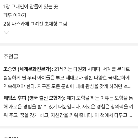
북아메리카 대륙의 캐나다에 이어 카카오프렌즈가 남아메리카 대륙
1장 고대인이 잠들어 있는 곳
페루의 역사를 지키기 위해 모험을 나섰다. 높은 공중에서 내려다보
페루 이야기
아야 형체를 알 수 있는 나스카 문명의 거대한 지상화와 고대의 문명
2장 나스카에 그려진 초대형 그림
이라고는 믿기지 않을 만큼 정교하게 만들어진 잉카제국의 숨겨진 공
중도시 마추픽추 등 페루에는 수 세기 전 만들어진 고대의 신비로운
역사와 문화가 가득하다.
추천글
마추픽추가 세계 7대 불가사의라 불리는 이유는 뭘까? 안데스산맥에
조승연 (세계문화전문가):
21세기는 다원화 시대다. 세계를 무대로
는 날갯짓 한 번으로 몇 시간을 비행하는 거대한 새가 있다던데, 정말
활동하게 될 우리 아이들은 부모 세대보다 훨씬 다양한 국제문화에
일까? 매일매일 무지개를 볼 수 있는 산도 있다고? 새똥 때문에 남아
익숙해져야 한다. 지구촌 모든 문화에 대해 관심을 갖게 하려면 호기
메리카 대륙의 나라들이 전쟁을 벌였다고? 카카오프렌즈는 역사 퍼
심이 왕성한 어릴 때 세계 역사와 문화를 접하는 것이 좋다.
제임스 후퍼 (영국 출신 모험가):
제가 모험을 하는 이유는 모험을 통
즐을 찾아 고대 문명의 흔적이 남아 있는 페루의 역사와 때 묻지 않은
이 책에 등장하는 카카오프렌즈 캐릭터들은 아이들의 감정 소통을 대
해 새로운 경험을 할 수 있기 때문입니다. 새로운 경험은 창의력을 키
자연 곳곳을 탐험하며 이곳의 매력을 알아간다.
신해 주는 친근한 존재들이다. 독서를 통해 이런 친구들과 함께 세계
워 주고, 꿈을 갖게 하고, 자신감을 키워 줍니다. 이 책에서 다루고 있
여행을 하듯 다양한 문화를 접하고 쌓는다면 지구촌을 무대로 살아가
는 넓은 세상의 이야기는 아이들에게 분명 새로운 경험이 될 것입니
야 할 아이들에게 평생 간직할 지식 보물이 될 것이라 확신한다.
다. 게다가 재미도 있고요!