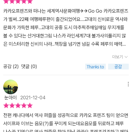
카카오프렌즈와 떠나는 세계역사문화여행✈✈Go Go 카카오프렌즈
가 벌써..22째 여행페루편이 출간되었어요...고대의 신비로운 역사와
문화가 가득한 페루..고대의 공중 도시 마추픽추매일매일 무지개를
볼 수 있다는 산거대한그림 나스카 라인세계7대 불가사의풀리지 않
은 미스터리한 신비의 나라..책장을 넘기면 넘길 수록 페루의 매력에
푹 빠지고비행기타고 페루로 떠나는 여행을 상상해봅니다.세계여행
더보기
이 자유롭지 않은 요즘인데..학습만화로 세계의 역사를 가장 쉽고 재
공감 (
2
)
댓글 (0)
밌게 배우고역사와 문화를 접할 수 있어요🙂세계사 입문 도서로 탁
월한 선택이었고중간에 역사 상식 코너로 지식도 정리해보고뒷장에
는 컬러링으로 독후 활동으로 마무리 해봅니다.부록의 스티커는 여권
메뉴
에 붙여 모을 수 있답니다.즐거운 페루여행을 마치고다음여행지는 어
눈아이
2021-12-04
디로 떠날지 기대가득입니다.🙏🙏
전편 캐나다에서 역사 퍼즐을 성공적으로 카카오 프렌즈 팀이 얻으면
서이프와 이브는 음모(?)를 꾸미게 되는데요음모를 뒤로하고 페루
나스카 지역으로 역사 퍼즐을 찾아 떠난 카카오 프렌즈건조하고 메마