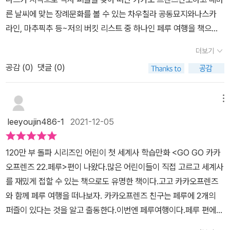
른 날씨에 맞는 장례문화를 볼 수 있는 차우칠라 공동묘지와나스카
라인, 마추픽추 등~저의 버킷 리스트 중 하나인 페루 여행을 책으로
떠나볼 수 있었답니다(책을 다 읽고 난 후에는 우리 집 남매들의 버킷
더보기
리스트도 되었답니다)고대 문화가 이토록 정교하고 미스터리하게 발
공감 (
0
)
댓글 (0)
달할 수 있음을 알게 해주는 잉카 문명책을 보면서 엄마의 로망이 페
루 여행이야라고하니우선 코로나19가 없는 일상이 되어야겠다며 아
이들이 절 다독여 주며 조금 기다리자고 하더라고요(다 컸네 아이들!)
메뉴
나스카 라인에 관심이 더 많았던 큰애와마추픽추에 관심이 더 많았던
leeyoujin486-1
2021-12-05
작은 애나스카 라인은 비행기를 타고 위에서 봐야지만 더 올바른 고
대 문양을 볼 수 있다니그 규모에 놀라지 않을 수 없는데요고속도로
120만 부 돌파 시리즈인 어린이 첫 세계사 학습만화 <GO GO 카카
로 나스카 라인이 훼손되었다는 부분에서 인간은 너무 이기적이라고
오프렌즈 22.페루>편이 나왔다.많은 어린이들이 직접 고르고 세계사
이야기하고엘니뇨로 인해 나스카 문명이 멸망의 길을 걸었다는 것을
를 재밌게 접할 수 있는 책으로도 유명한 책이다.고고 카카오프렌즈
보면서화산으로 사라져간 폼페이처럼 자연의 힘이 무섭다고 이야기
와 함께 페루 여행을 떠나보자. 카카오프렌즈 친구는 페루에 2개의
하더라고요책을 보면서 비판적인 시각을 조금씩 길러지는 거 같아서
퍼즐이 있다는 것을 알고 출동한다.이번엔 페루여행이다.페루 편에서
엄마 마음 뿌듯^^잉카 문명의 꽃 공중 도시, 마추픽추딸은 페루 중 가
는 나스카 문명의 미스터리인 나스카 라인과 밑에서는 보이지 않는
장 가보고 싶은 곳이라고 꼽더라고요왜 태양의 신전만 유일하게 곡선