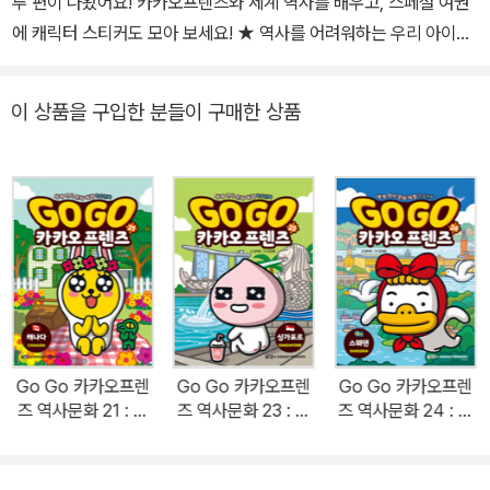
루 편이 나왔어요! 카카오프렌즈와 세계 역사를 배우고, 스페셜 여권
에 캐릭터 스티커도 모아 보세요! ★ 역사를 어려워하는 우리 아이도
부담 없이 읽고 세계의 역사와 문화를 알아가고 있어요! ★ 아이가 늘
기다리는 책이에요. 전 세계 모든 나라가 출간되면 좋겠어요! ★ 우리
이 상품을 구입한 분들이 구매한 상품
아이가 <고고 카카오프렌즈> 시리즈와 함께 세계사 박사가 되어 가
고 있어요! ★ 여권 부록에 스티커를 붙이며 세계 여행하는 재미가 쏠
쏠해요! ★ 세계의 다양한 문화와 역사가 담겨 있어 아이와 같이 읽고
있어요! ★ <고고 카카오프렌즈>와 함께 온 가족이 방구석 세계 여행
을 떠나요! -독자들의 서평 중에서- 누적 판매 120만 부를 돌파한 초
베스트셀러
시리즈! 한국인이 가장 사랑하는 캐릭터 ‘카카오프렌
즈’와 학습만화의 명가 ‘아울북’의 놀라운 콜라보! 단시간에 누적 판매
120만 부를 돌파한 베스트셀러
시리즈를 향한 독자들의 관심과 사랑
은 여전하다. <마법천자문>으로 학습만화의 시장을 연 아울북과 카
Go Go 카카오프렌
Go Go 카카오프렌
Go Go 카카오프렌
카오프렌즈가 만나 탄생시킨 이 시리즈에서 카카오프렌즈의 라이언,
즈 역사문화 21 : 캐
즈 역사문화 23 : 싱
즈 역사문화 24 : 스
무지, 콘, 네오, 프로도, 튜브, 제이지, 어피치는 자신들의 성격을 드러
나다
가포르
웨덴
내며 귀엽고 사랑스러운 매력을 내뿜는다.
시리즈는 카카오프렌즈가