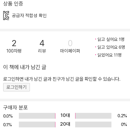
시간여행의 주인공이 되어 펼쳐지는 이야기로 독자들은 카카오프렌
상품 인증
즈의 재기발랄한 여행을 통해 세계 곳곳의 다양한 역사와 문화를 경
공급자 적합성 확인
험한다. 깜찍한 캐릭터의 매력에 재미있는 스토리, 알찬 정보까지 겸
비한 책으로, 어린 독자와 부모님의 마음까지 사로잡아 출간되자마자
베스트셀러에 올라 시리즈 전체가 꾸준한 사랑을 받고 있다. 만약 역
읽고 싶어요 1명
2
4
0
사를 바꿀 수 있다면, 그 시간으로 갈 수 있다면 누구를 만나 무엇을
읽고 있어요 6명
할까? 실감나는 설정에 상상력을 더해 자연스럽게 세계 역사의 흐름
100자평
리뷰
마이페이퍼
읽었어요 11명
이 익숙해진다! ‘만약 내가 나폴레옹이었다면…?’ ‘만약 내가 세종대
왕이었다면…?’ 역사에 ‘만약’이 존재한다면 무슨 일이 벌어질까? 그
이 책에 내가 남긴 글
리고 그 시간, 그 장소에 갈 수 있다면 무엇을 해야 할까? 이런 호기심
로그인하면 내가 남긴 글과 친구가 남긴 글을 확인할 수 있습니다.
으로 시작된
시리즈는 세계의 역사가 퍼즐 형태로 보관된 ‘히스토리
로그인하기
뱅크’에 악당 이프가 침입해 퍼즐이 뿔뿔이 흩어지는 것으로 이야기
가 시작된다. 이 이야기에서 카카오프렌즈는 퍼즐을 되찾기 위한 히
스토리 뱅크의 비밀요원으로 변신한다. 퍼즐의 힘으로 세계를 정복하
구매자 분포
려는 이프와 쌍둥이 이브 그리고 인공지능 컴퓨터 이프고에 맞선 카
10대
0.2%
0.0%
카오프렌즈는 세계 역사 속 곳곳을 누비며 역사를 지키기 위해 고군
20대
0%
0.1%