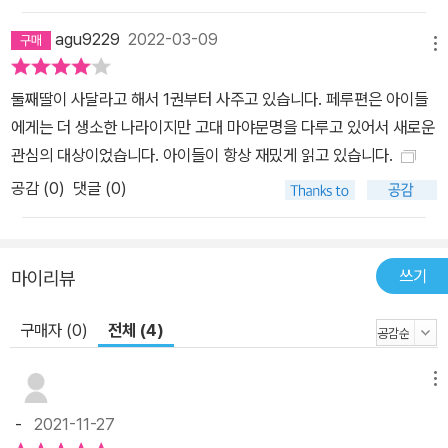
와 역사를 간직한 나라 페루에 나타난 퍼즐은 단 두 개! 지난번 이프,
이브 악당 남매와 이프고는 카카고 바이러스 감염 작전을 시행하기로
agu9229
2022-03-09
메뉴
결정했는데… 카카오프렌즈가 악당 남매에 맞서 페루의 오랜 역사를
무사히 지킬 수 있을까? 카카오프렌즈와 함께 잉카의 후예가 반겨 주
둘째딸이 사달라고 해서 1권부터 사주고 있습니다. 페루편은 아이들
는 나라 페루로 떠나 보자!
에게는 더 생소한 나라이지만 고대 마야문명을 다루고 있어서 새로운
관심의 대상이었습니다. 아이들이 항상 재밌게 읽고 있습니다.
공감 (
0
)
댓글 (0)
쓰기
마이리뷰
구매자 (0)
전체 (4)
메뉴
-
2021-11-27