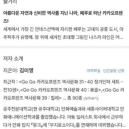
줄거리
아무리 좋은 것도 즐겁지 않으면 하고 싶지 않잖아요. 이 책으로 아이
들은 세상에 대한 호기심과 꿈의 크기를 키울 수 있을 거예요. 그것도
아름다운 자연과 신비한 역사를 지닌 나라, 페루로 떠난 카카오프렌
즐겁게 말이지요.
즈!
세계에서 가장 긴 안데스산맥에 자리한 페루는 고대의 공중 도시, 마
추픽추가 유명해. 땅 위에 새겨진 초대형 그림인 나스카 라인은 어떻
게 그렸을까? 토토라 갈대로 만든 섬이 떠 있는 티티카카 호수와 무
지갯빛을 띄는 비니쿤카 산을 보려고 전 세계 여행자들이 페루를 찾
저자 소개
지. 잉카의 후예들이 살아가는 신비로운 나라 페루로 카카오프렌즈와
함께 떠나 볼까?
지은이:
김미영
저자파일
신간알림 신청
최근작 :
<Go Go 카카오프렌즈 역사문화 31~40 정가인하 세트 -
전10권>
,
<Go Go 카카오프렌즈 역사문화 40 : 몽골>
,
<Go Go 카
카오프렌즈 역사문화 39 : 칠레>
… 총 90종
(모두보기)
공주전문대학교(현 공주대학교) 만화예술과와 세종사이버대학교 만
화애니메이션학과를 졸업했습니다. 아동 일러스트 회사에서 근무하
다가 만화 잡지 『윙크』에 「무지로소이다」를 연재하며 데뷔했습니다.