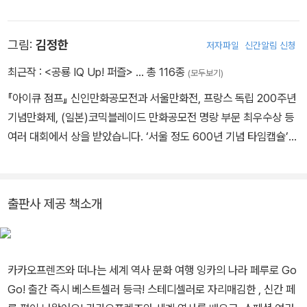
툰도시에서 웹툰 「오만잡툰」, 「만무림」을 연재했고, 주요 작품으로는
『야, 이노마!』, 『빌 테면 빌어 봐!』, 『왔다!』, 『기생충』과 『Go Go 카
그림:
김정한
저자파일
신간알림 신청
카오프렌즈』 시리즈 『마인드 스쿨』시리즈 등이 있습니다.
최근작 :
<공룡 IQ Up! 퍼즐>
… 총 116종
(모두보기)
『아이큐 점프』 신인만화공모전과 서울만화전, 프랑스 독립 200주년
기념만화제, (일본)코믹블레이드 만화공모전 명랑 부문 최우수상 등
여러 대회에서 상을 받았습니다. ‘서울 정도 600년 기념 타임캡슐’에
그림을 그렸고 『변두리 삼국지』를 신문에 연재했습니다. 지금은 각종
광고 및 삽화 작업과 함께 『Go Go 카카오프렌즈』 시리즈를 비롯한
어린이를 위한 다양한 만화를 그리고 있습니다.
출판사 제공 책소개
카카오프렌즈와 떠나는 세계 역사 문화 여행 잉카의 나라 페루로 Go
Go! 출간 즉시 베스트셀러 등극! 스테디셀러로 자리매김한
, 신간 페