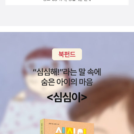
이 되었어요~지금 생각해보면, 세계사 시간에그냥 무조건 암기로, 마
추픽추, 페루, 공중도시이렇게만 외웠던 기억이 나거든요~하지만 카
카오프렌즈들을 통해서 마추픽추에 대한이야기를 들으니까 머릿속에
도 더 쏙쏙 남는 기분이 들었습니다.그리고 또한 문명으로 잉카 문명
이라는 단어도 단순히 암기만 했었는데요~잉카라는 이름이 왕의 호
칭이었다는 것을..이번 GoGo 카카오프렌즈 22. 페루를 통해서다시
배우는 기분이었어요.ㅠㅠ부끄러워요 정말..ㅠㅠ하지만, 아이들과 함
께 GoGo 카카오프렌즈 22. 페루를 통해서세계사를 다시 잘 알아가
는 시간이 되어서참 좋아요! 새똥 전쟁에 대해서도 아주 재미있게 배
우는 시간이 되었습니다.구아노라 불리는 새똥이 귀한 자원이었을 줄
은정말 상상도 못했던 일이네요.그리고 페루 국기에도 그려진 동물,
비쿠냐라는 야생 동물인 것도잘 알 수 있는 시간이 되었습니다. 우리
딸이, GoGo 카카오프렌즈들을 읽으면서이때까지 읽은 나라 들 중에
서22권인 페루 편이 굉장히 내용면에서 풍성함을 느꼈다고 합니다.
아니면 정말 페루가 가진 역사가 다양해서우리에게 전해줄 이야기가
많아서내용이 더 풍부하게 느껴진걸까요?우리 딸이, 이때까지 읽은