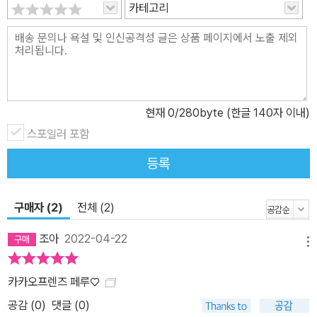
계 여러 국가의 역사와 문화를 쉽고 재미있게 느낄 수 있도록 도움을
카테고리
준다.
와 함께 온 가족이 방구석 세계 여행을 떠나 보자! 고대 잉카 문
명의 흔적이 가득한 나라 페루! 벌판 위에 새겨진 초대형 지상화와 사
막에서 발견된 지하 우물… 카카오프렌즈와 미스터리한 고대 유적의
비밀을 찾아 페루로 떠나 볼까? 북아메리카 대륙의 캐나다에 이어 카
카오프렌즈가 남아메리카 대륙 페루의 역사를 지키기 위해 모험을 나
현재
0
/280byte (한글 140자 이내)
섰다. 높은 공중에서 내려다보아야 형체를 알 수 있는 나스카 문명의
스포일러 포함
거대한 지상화와 고대의 문명이라고는 믿기지 않을 만큼 정교하게 만
들어진 잉카제국의 숨겨진 공중도시 마추픽추 등 페루에는 수 세기
등록
전 만들어진 고대의 신비로운 역사와 문화가 가득하다. 마추픽추가
세계 7대 불가사의라 불리는 이유는 뭘까? 안데스산맥에는 날갯짓
구매자 (2)
전체 (2)
한 번으로 몇 시간을 비행하는 거대한 새가 있다던데, 정말일까? 매
조아
2022-04-22
일매일 무지개를 볼 수 있는 산도 있다고? 새똥 때문에 남아메리카
메뉴
대륙의 나라들이 전쟁을 벌였다고? 카카오프렌즈는 역사 퍼즐을 찾
아 고대 문명의 흔적이 남아 있는 페루의 역사와 때 묻지 않은 자연 곳
카카오프렌즈 페루♡
곳을 탐험하며 이곳의 매력을 알아간다. 신비로운 고대 문명의 문화
공감 (
0
)
댓글 (0)