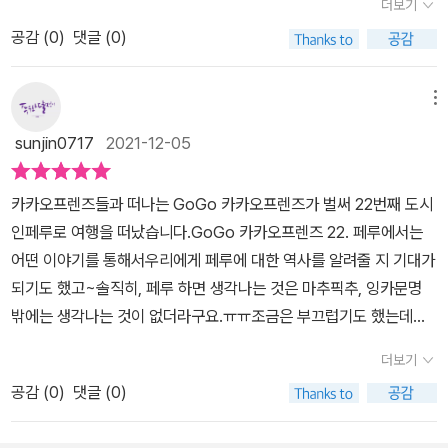
더보기
공둥도시 마추픽추, 콜카 캐니언과 신성시 한 커다란 새 콘도르.그리
으로 만들었을까? 생각해 보면서잉카인들은 건축의 신같다고...ㅎㅎ
공감 (
0
)
댓글 (0)
고 하얀 새똥으로 인해 전쟁이 일어난 새똥 전쟁, 티티카카 호수의 이
ㅎ그런 잉카인들과 에스파냐 군들과의 전쟁은 너무 슬프고 안타깝다
야기들을 알 수 있었다.​카카오친구들과 함께한 페루 여행 재미있었
고 했답니다그리고 이어지는 콜카 캐니언과 콘도르와의 만남!그랜드
다.가장 신기했던건 나스카 라인이었다.경비행기를 타고 높은곳에서
메뉴
캐니언을 가본 적이 있기에 더 깊은 골짜기라는 말에하이킹하기 너무
보거나 전망대에 올라가서 볼 수 있는 방법이 있다고 하는데 한번쯤
어렵겠다며... 왜 이리 척박한 곳에서 살았냐고 하더라고요^^그러면
sunjin0717
2021-12-05
은 실제로 보고 싶다는 생각이 들었다.준희도 커다란 그림을 그렸다
서도 페루는 정말 보석 같은 나라 같다고 했어요무지개 산까지 나오
는것에 대해서 신기해하고 오랜시간동안 유지되어 온 것에도 신기해
는 장면에서는정말 페루는 꼭 가보고 싶은 나라, 신비의 나라가 되어
카카오프렌즈들과 떠나는 GoGo 카카오프렌즈가 벌써 22번째 도시
했다.준희랑 같은 생각이다.그리고 비니쿤카의 이야기를 들으면서는
있었답니다보통은 마지막 컬러링을 하며 마무리하는 딸이지만이번에
인페루로 여행을 떠났습니다.GoGo 카카오프렌즈 22. 페루에서는
마음이 복잡해졌다.빙하로 덮여있는 곳이 지구온난화 때문에 빙하가
는 너무나 가고 싶은 나라 페루이기에여권 정리로 마무리를 했네요페
어떤 이야기를 통해서우리에게 페루에 대한 역사를 알려줄 지 기대가
녹아서 드러난 것이라고 한다.색색깔의 모습을 띄는 모습은 예쁘지만
루 도장 쾅 찍는 그날을 꿈꾸며 말이죠~~~다른 어떤 go go 카카오
되기도 했고~솔직히, 페루 하면 생각나는 것은 마추픽추, 잉카문명
지구온난화 때문이라는 이야기에 마음 한켠이 무거워지기도 했다.페
프렌즈보다 가장 재미있는 편이었다며...다시 처음부터 두 번째 완독
밖에는 생각나는 것이 없더라구요.ㅠㅠ조금은 부끄럽기도 했는데요
루에 대해서도 배울 수 있었지만 환경오염에 대해서도 생각해보는 시
의 세계로 빠져들었던 딸이랍니다** 도서를 제공받아 직접 읽고 느
~우리 아이와 함께 GoGo 카카오프렌즈 22. 페루를 통해서세계사
간이기도 했다.아이와 하께 방구석에서 세계 여행을 하면서 어렵지
더보기
낀 점을 작성하였습니다 **
를 재미있게 배워보는 시간을 가져보기로 했습니다.GoGo 카카오프
않고 재미있게 접하고 새로운 지식을 습득할수도 있어서 뜻깊은 시간
공감 (
0
)
댓글 (0)
렌즈 22. 페루를 읽으면서처음부터 굉장히 인상깊었던 부분은차우칠
이었다.페루도 기회가 된다면 꼭 가보고 싶다.​아울북에서 제공받아
라 공동묘지 였어요~페루의 나스카는 비가 거의 내리지 않는건조한
읽고 작성한 후기입니다.