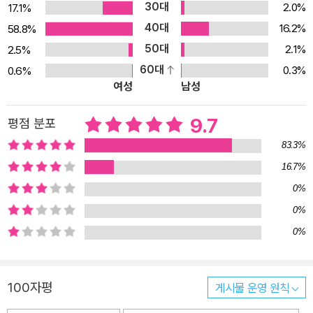
분투한다. 세계의 역사 현장 속으로 들어가 모험을 펼치는 실감나는
30대
2.0%
17.1%
설정으로 카카오프렌즈와 함께 상상의 나래를 펼치며 여행하다 보면
40대
16.2%
58.8%
세계의 문화 상식은 물론, 어렵다고만 생각했던 세계사 지식이 나도
50대
2.1%
2.5%
모르는 사이 머릿속에 쏙쏙 저장된다. 세계라는 무대에서 꿈을 펼칠
60대
0.3%
0.6%
아이들을 위한 세계 역사 문화 체험 학습만화 흥미진진한 스토리에
여성
남성
짜임새 있는 구성으로 학습 효과를 높였다! 세계를 무대로 꿈을 꾸며
성장할 아이들에게 어린 시절의 다양한 경험은 꿈의 크기를 바꾸게
9.7
평점 분포
할 만큼 중요한 일이다. 이 시리즈는 세계로 나아가 꿈을 펼칠 아이들
83.3%
을 위해 기획된 ‘세계 역사 문화 체험 학습만화’로, 처음 세계를 접하
16.7%
는 아이들의 호기심을 자극할 만한 주제와 내용을 재미있는 스토리로
0%
풀어내어 세계에 대한 관심을 높인다. 다채로운 역사, 문화, 인물들의
0%
에피소드를 통해 직접 역사의 한 장면을 경험한 듯이 내용을 이해하
0%
고, 생생한 사진과 자세한 설명으로 구성된 역사 문화 상식 코너에서
지식을 깊고 넓게 구체화할 수 있다. 책 말미에 구성된 연표를 통해 세
계 역사의 흐름을 파악하고, 컬러링으로 즐겁게 마무리하는 짜임새
100자평
게시물 운영 원칙
있는 구성으로 이뤄진 이 도서는 세계사를 처음 접하는 아이들도 세