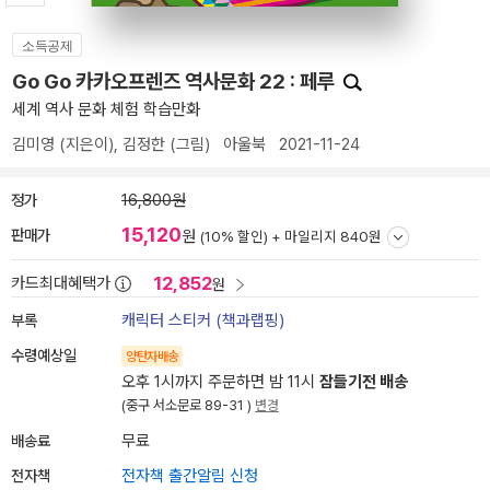
소득공제
Go Go 카카오프렌즈 역사문화 22 : 페루
세계 역사 문화 체험 학습만화
김미영
(지은이),
김정한
(그림)
아울북
2021-11-24
정가
16,800원
15,120
판매가
원
(10% 할인) +
마일리지 840원
12,852
카드최대혜택가
원
부록
캐릭터 스티커 (책과랩핑)
수령예상일
양탄자배송
오후 1시까지 주문하면 밤 11시
잠들기전 배송
(중구 서소문로 89-31 )
변경
배송료
무료
전자책
전자책 출간알림 신청