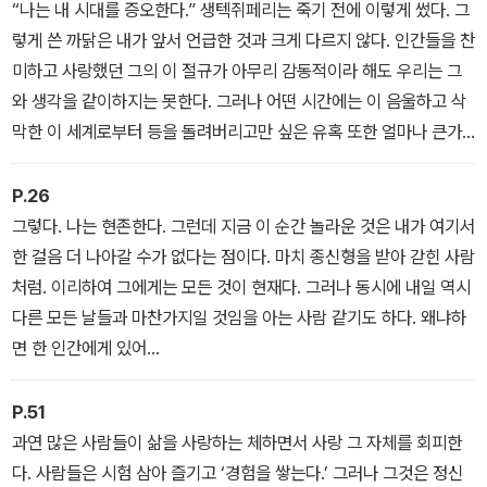
진실이기도 할 것이다. 어떤 의미에서는, 내가 지금 도박하는 것은 분
“나는 내 시대를 증오한다.” 생텍쥐페리는 죽기 전에 이렇게 썼다. 그
명 나의 삶이다.
렇게 쓴 까닭은 내가 앞서 언급한 것과 크게 다르지 않다. 인간들을 찬
― 〈티파자에서의 결혼〉
미하고 사랑했던 그의 이 절규가 아무리 감동적이라 해도 우리는 그
와 생각을 같이하지는 못한다. 그러나 어떤 시간에는 이 음울하고 삭
막한 이 세계로부터 등을 돌려버리고만 싶은 유혹 또한 얼마나 큰가!
그러나 이 시대는 우리의 것이고 우리는 우리 자신을 증오하며 살 수
는 없다. 이 시대는 그 결점들의 과다만이 아니라 그 미덕들의 과잉 때
P.26
문에 “나는 있는 힘을 다해서 나의 시대를 증오한다. 인간은 이 시대
그렇다. 나는 현존한다. 그런데 지금 이 순간 놀라운 것은 내가 여기서
에 목이 말라 죽어간다.” 이토록 밑바닥으로 추락했다. 우리는 그 미
한 걸음 더 나아갈 수가 없다는 점이다. 마치 종신형을 받아 갇힌 사람
덕들 가운데 가장 오랜 역사를 가진 미덕을 위하여 싸우리라.
처럼. 이리하여 그에게는 모든 것이 현재다. 그러나 동시에 내일 역시
― 〈헬레네의 추방〉
다른 모든 날들과 마찬가지일 것임을 아는 사람 같기도 하다. 왜냐하
면 한 인간에게 있어
서 자신의 현재를 의식한다는 것은 곧 더 이상 아무것도 기대하지 않
는 것이기 때문이다. 만약 영혼의 상태를 나타내는 풍경이 있다면 그
P.51
것은 가장 천박한 풍경이다.
과연 많은 사람들이 삶을 사랑하는 체하면서 사랑 그 자체를 회피한
― 〈제밀라의 바람〉
다. 사람들은 시험 삼아 즐기고 ‘경험을 쌓는다.’ 그러나 그것은 정신