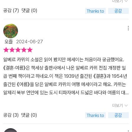
더보기
간지 기자로 일을 했다. '이방인'으로 이름을 알렸으며 '시지프 신화',
공감 (
7
)
댓글 (0)
'칼리굴라', '페스트' 등의 작품을 발표하였고 1957년에 노벨문학상을
수상했다.여느때보다 일찍 찾아온 올 여름, 카뮈의 에세이가 우리의
호기심을 자아내게 했다.무더운 여름, 끝없이 펼쳐진 넓고 푸른 바다
메뉴
는 우리에게 낭만을 그리고 낯선 곳으로의 여행을 꿈꾸게 하는 것 같
오즐
2024-06-27
다.하얀 파도가 반짝이는 눈부신 여름 바다를 연상시키는 책표지도
예쁘다.'결혼·여름'은 소설일거라는 나의 짐작과 달리 여행 에세이로,
알베르 카뮈의 소설은 읽어 봤지만 에세이는 처음이라 궁금했어요.
차례를 살펴보다가 '티파자에서의 결혼'과 '티파자에 돌아오다'는 제
《결혼·여름》은 책세상 출판사에서 나온 알베르 카뮈 전집 개정판 일
목이 눈길을 끌었다. 출판연도는 다르지만 이야기가 서로 연결되어
곱 번째 책이라고 하네요.이 책은 1939년 출간된 《결혼》과 1954년
있는 것 같았기 때문이다.강렬한 티파자의 풍경 그 중에서도 야생의
출간된 《여름》을 담은 알베르 카뮈의 여행 에세이라고 해요. 카뮈는
푸른 하늘, 꽃들로뒤덮인 폐허, 장미향 부겐베리아, 길고 푸른 붓꽃,
알제리 북부 연안에 있는 도시 티파자에서 드넓은 바다와 여름의 대
바다...... 숨막히도록 아름답고 환상적인 그 곳으로 우리를 초대한다.
지를 만끽하며, '나를 온통 사로잡는 것은 자연과 바다의 저 엄청난 방
눈이 시릴만큼 눈부신 그곳으로 당장이라도 달려가고 싶어질 것이다.
더보기
종이다. 폐허와 봄의 이 결혼 속에서 폐허는 다시금 돌이 되어, 인간의
그곳에 가면 카뮈의 흔적을, 그가 누렸던 기쁨을 찾을 수 있을까 궁금
공감 (
3
)
댓글 (0)
손길이 가했던 저 반드러움을 잃어버리고 자연의 품으로 되돌아왔다.'
해진다.몇 해전 여행을 하면서 보았던 풍광들이 소환되기도 하고, 아
(13p), '얼굴은 땀에 젖었어도 얇은 천의 옷을 입고 있어서 몸은 서늘
름다운 신화와 전설이 이야기 속의 배경처럼 다가오기도 했다.그러나