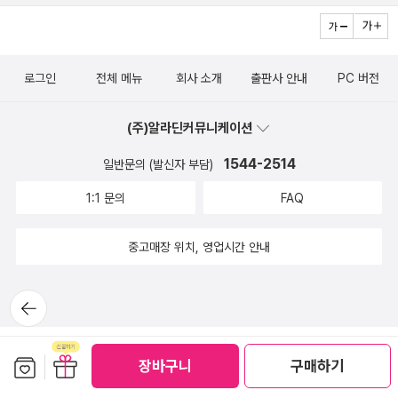
는데, 블루홀에서 나온 완전 멋진 스프렛지의 가격이 고작 이만원대
친구는 제대로 읽었을 것 같다. 대신 내게는 『나목에 핀 꽃』이 있다.
로 이정도 볼륨의 양장본 일반 책 가격 중에서도 저렴하게 나왔다는
좋아하는 동생이 선물한 책인데 시간의 두께가 가득하다. 이 기회에
거.. 해외에서는 초반에는 정말로 한정판이어서 리셀러들이 프리미엄
다시 읽어봐야겠다. 매년 의식처럼 구매했던 젊은작가상을 올해부터
붙여서 팔기도 했지만, 지금은 너무 많아져서 초반 마케팅의 일환으
로그인
전체 메뉴
회사 소개
출판사 안내
PC 버전
는 수상작품 가운데 읽은 소설도 있어서 사지 않기로 했는데 읽고 싶
로 출간되는 듯 하다. '과시형 독서 performative reading'이 트렌
은 작가의 단편이 있어 구매했다. 김멜라와 김남숙 소설만 읽을 것 같
드로 오르기도 했는데, 물론, 이 경우 과시형 독서는 '저자'와 '제목' 혹
(주)알라딘커뮤니케이션
다. 다른 소설은 작가노트만 읽을지도 모른다.카뮈의 에세이를 읽은
은 '장르'(클래식) 의 경우이긴 하지만, 딜럭스드 버전인 스프렛지도
기억이 없다. 카뮈의 에세이 『결혼·여름』도 이번 여름에 읽으면 좋을
1544-2514
일반문의 (발신자 부담)
또 다른 결의 과시형 독서의 한 축을 차지하고 있지 않나 싶다. 과시형
것 같다. 실은 녹색광선에서 나온 『결혼·여름』를 구매하고 싶었는데
1:1 문의
FAQ
독서에 대한 내 의견을 덧붙이자면 Positive, 과시형이든 뭐든 많이
가격을 생각하며 미뤘는데 이번에 책세상에서 나온 걸 보고 구매했
사면, 많이 나오겠지. 그럼 내가 잘 읽을게 정도의 스텐스. 한국 시장
다. 예쁜 건 녹생광선의 책이 진짜 예쁘다. 덥다. 조금이 아니라 제법
중고매장 위치, 영업시간 안내
에서 어떻게 소화될지 모르겠다. 초판은 스프레이드 엣지로 하더라도
많이 덥다. 읽는 즐거움이 더위를 잊을 수 있게 해주면 좋겠다.
가격 적당히 올려 받으면 좋겠고, 재쇄는 페이퍼백으로. 그렇게 초판
뒤로가
이라도 잘 소화 되는 시장이면 좋겠다.지금까지 눈여겨 본 스프렛지
기
책들 책세상 카뮈 전집 새로 나오는건 스프렛지로 보긴 봤는데, 아닌
것도 있어서 확실치 않음 열린책들의 하다 앤솔로지 지금은 모르겠
보관함담기
선물하기
장바구니
구매하기
고, 초판은 스프렛지로 나왔었다. 블루홀에서 너무나 힘내줬지만, 다