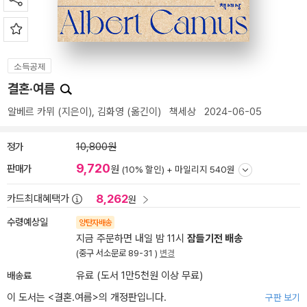
소득공제
결혼·여름
알베르 카뮈
(지은이),
김화영
(옮긴이)
책세상
2024-06-05
정가
10,800원
9,720
판매가
원
(10% 할인) +
마일리지 540원
8,262
카드최대혜택가
원
수령예상일
양탄자배송
지금 주문하면 내일 밤 11시
잠들기전 배송
(중구 서소문로 89-31 )
변경
배송료
유료 (도서 1만5천원 이상 무료)
이 도서는 <
결혼.여름
>의 개정판입니다.
구판 보기