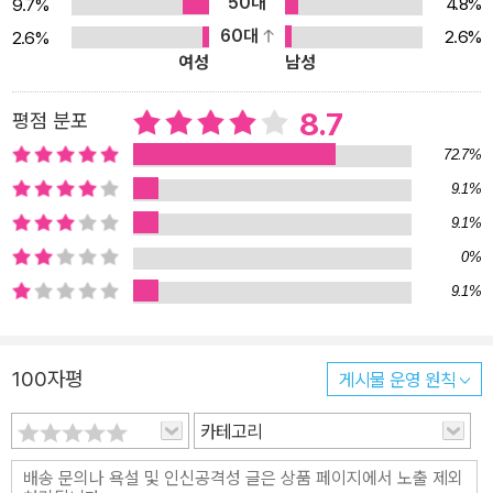
50대
4.8%
9.7%
판본은 김화영 명예교수의 책세상판이 유일하다. 책세상은 1987년
60대
2.6%
2.6%
프랑스 갈리마르 출판사와 알베르 카뮈 전집의 독점 출간 계약을 맺
여성
남성
고, 국내 최고 카뮈 전문가 김화영 교수의 번역으로 《결혼·여름》(198
7년)부터 《시사평론》(2009년)까지 23년에 걸쳐 총 20권의 알베르
8.7
평점 분포
카뮈 전집을 출간했다. 2011년부터 카뮈의 사후 저작권이 풀리면서
72.7%
국내 여러 출판사에서 다양한 번역으로 알베르 카뮈의 대표 작품들이
9.1%
출간되었지만, '전집'을 출간한 출판사는 2024년 지금까지도 책세상
9.1%
뿐이다.
0%
9.1%
100자평
게시물 운영 원칙
카테고리