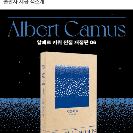
게 대학에 진학해 고학으로 다니던 알제대학교 철학과에 입학해 철학
출판사 제공 책소개
첩》 등이 있고, 알베르 카뮈 전집(전20권), 《다다를 수 없는 나라》
을 전공하는 동시에 정치 활동과 연극 활동에 집중했다. 1932년 장
《어린 왕자》 《섬》 《마담 보바리》 《방드르디, 태평양의 끝》, 실비 제
그르니에가 주도한 조그만 월간 문예지 [쉬드Sud]를 통해 처음으로
르맹의 《프라하 거리에서 울고 다니는 여자》 《밤의 책》, 그리고 모디
첫 에세이 《새로운 베를렌Un Nouveau Verlaine》을 발표했다. 대
아노의 《잃어버린 거리》 《신혼여행》 《어두운 상점들의 거리》 《추억
학시절에는 연극에 흥미를 가져 직접 배우로서 출연한 적도 있었다.
을 완성하기 위하여》 《청춘 시절》 《팔월의 일요일들》 등을 우리말로
결핵으로 교수가 될 것을 단념하고 졸업한 뒤에는 진보적 신문에서
옮겼다.
신문기자로 일했다. 한때 공산당에 가입했던 그는 비판적인 르포와
논설로 정치적인 추방을 당하기도 했고, 프랑스 사상계와 문학계를
대표했던 말로, 지드, 사르트르, 샤르 등과 교류하며 본격적인 작품 활
동에 몰입했다. 1937년 첫 산문집 《안과 겉》을 발표하고, 이듬해부
터 [알제 레퓌블리켕]의 기자로 활동하다가 1940년에 파리로 활동
무대를 옮겨 [파리수아르]의 기자가 된다. 독일에 점령당한 파리에서
검열을 피해 지방으로 옮긴 [파리수아르]를 따라 이동하는 동안에도
집필 활동에 매진한다. 초기의 작품 《표리(表裏)》(1937), 《결혼》(1
938)은 아름다운 산문으로, 그의 시인적 자질이 뚜렷하게 드러난다.
1942년 7월, 자신의 첫 소설이자 대표작이 되는 문제작 《이방인(異