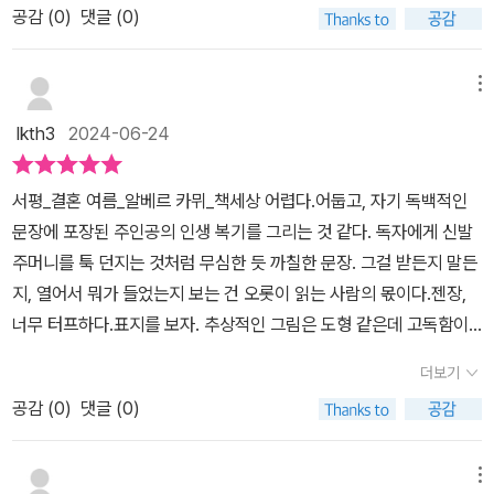
내가 세상의 모든 ‘훗날’을 고집스레 거부하는 것은 또한 내 앞에 놓인
공감 (
0
)
댓글 (0)
시작으로 <제밀라의 바람>, <알제의 여름>, <사막>까지 네 편의 에
현재의 풍요를 포기하지 않으려는 것이기도 하다. 죽음이 또 다른 삶
세이가 수록되어 있다. 가난한 알제리 출신 카뮈가 알제리와 피렌체
을 여는 것이라는 믿음은 나로서는 마뜩지 않다. 내게죽음은 닫힌 문,
를 여행하며 써 내려간 에세이 <결혼>은 남녀 간의 결혼에 대한 이야
메뉴
반드시 건너야 할 발걸음이 아닌, 끔찍하고추악한 모험이라고 말하고
기라기보다 태양과 자연의 숨결을 느끼며 사는 삶의 행복을 이야기한
싶다. <티파사에서의 결혼>은동심과 같은 순후함으로 마주하는 자
lkth3
2024-06-24
다. 훗날을 기약하기보다 현재의 풍요를 포기하지 않겠다는 그의 문
연, 설레임을 담고 있다. 하지만 <제밀라의 바람>에서는 카뮈의 대표
장이 왠지 처연하게 다가온다. 내가 이 세상의 모든 '훗날에'를 고집스
적인 수식어 ‘부조리’가 담겨져 있다. 그래서죽음마저 거부하며 생명
서평_결혼 여름_알베르 카뮈_책세상 어렵다.어둡고, 자기 독백적인
럽게 거부하는 것은 내 눈앞에 있는 현재의 풍요를 포기하지 않겠다
을 중시하는 연속적인 삶이 우리를 다시 빛으로 이끌 거라 말하고 있
문장에 포장된 주인공의 인생 복기를 그리는 것 같다. 독자에게 신발
는 것이기도 하다. 죽은 다음에는 또 다른 삶이 열린다고 믿는 것이 내
다. 이 다음작품이 <이방인>으로 이어지듯 말이다.-아몬드나무들우
주머니를 툭 던지는 것처럼 무심한 듯 까칠한 문장. 그걸 받든지 말든
게는 즐겁지 않다. 내게 죽음이란 닫혀버린 문이다. 죽음이란 그저 내
리가 원하는 바가 무엇인지 알고 있자. 비록 힘이 우리를 유혹하기위
지, 열어서 뭐가 들었는지 보는 건 오롯이 읽는 사람의 몫이다.젠장,
디뎌야 할 한 발짝 아니라 끔찍하고 추악한 모험이라고 말하고 싶
해 어떤 사상이나 안락의 얼굴로 접근한다고 할지라도 정신에 관한
너무 터프하다.표지를 보자. 추상적인 그림은 도형 같은데 고독함이
다. 제밀라의 바람 p.27나는 세상에 인간을 초월하는 행복이란 없다
한 확고한 태도를 갖도록 하자. <여름>에서는떠올리는 강렬한
뺨친다. 그 어떤 표지에서도 느껴보지 못했던 카뮈 스타일이라고 할
는 것을, 해가 떴다 지는 나날들의 곡선 밖의 영원이란 없다는 것을 배
더보기
이미지의 열정과 온도에 대한 기시감 삶이 만연하면서 절망의 햇살을
까? 결혼을 주제로 시작되는 무거운 분위기. 이 책은 시작부터 불편
운다. 이 하찮지만 본질적인 재산, 이 상대적인 진실들이 내 마음을 움
연상케 한다. 마치쾌락주의자들이 여름을 심미 하듯이 말이다. 그 중
공감 (
0
)
댓글 (0)
했지만 무심하다. 그리고 우리말 어법상 맞지만 번역가님의 탁월한
직이는 유일한 것이다. 알제의 여름 p.49<여름>에는 <미노타우로
<아몬드나무들>이 기억에 남는다. 매년 인내하고 견뎌내어 필요만큼
해석으로 결혼과 여름의 표현을 과감히 썼다. 그리고 그동안 의역과
스 또는 오랑에서 잠시>, <아몬드 나무들>, <명부의 프로메테우스>,
만 열매를맺어내는 순리에서 떠오른 자연의 강한 의지력을. 이 의지
오역으로 잘못 이해되었던 단어와 문장을 다시 재조명되고 친절하게
메뉴
<과거가 없는 도시들을 위한 간단한 안내>,<헬레네의 추방>, <수수