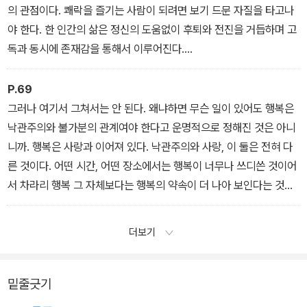
의 관점이다. 쾌락을 즐기는 사람이 되려면 보기 드문 자질을 타고나
야 한다. 한 인간의 삶은 정신의 도움없이 후퇴와 전진을 거듭하며 고
독과 동시에 존재감을 통해서 이루어진다.
― 〈알제의 여름〉
P.69
그러나 여기서 그쳐서는 안 된다. 왜냐하면 무슨 일이 있어도 행복은
낙관주의와 불가분의 관계여야 한다고 운명적으로 정해진 것은 아니
니까. 행복은 사랑과 이어져 있다. 낙관주의와 사랑, 이 둘은 전혀 다
른 것이다. 어떤 시간, 어떤 장소에서는 행복이 너무나 쓰디쓴 것이어
서 차라리 행복 그 자체보다는 행복의 약속이 더 나아 보인다는 것을
나는 알고 있다. 그러나 그것은 그 시간, 그 장소들에서 내가 사랑을
할 만한, 즉 단념하지 않을 만한 넉넉한 마음을 가지지 못했기 때문이
더보기
다. 여기서 말해야 할 것은 인간이 대지와 아름다움의 축제들 속으로
들어가는 순간에 대해서다. 그 순간, 인간은 마치 신입 신도가 그의 마
지막 베일을 벗듯이 신 앞에서 자신의 푼돈 같은 자기의 인격을 포기
밑줄긋기
하니까 말이다.