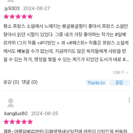
력과 같이 인간이 겪는 불안의 악을 감내하고자말한다. 프랑스어에
번역해서 제대로 읽을 수 있었다. 카뮈가 원하는 깊은 뜻을 이제 좀 이
께끼>, <티파자에서 돌아오다>,<가장 가까운 바다>까지 여덟 편이
jy9303
2024-06-27
능통한다면 원서를 읽어보고 싶을 만큼 매력적인 도서이다. 도시, 자
해했다는 사실에 가슴이 벅찼다. 물론 이 책이 번역본이라 완전 이해
수록되어 있다. 냉혹한 현실에서도 찬란한 태양처럼 뜨겁게 버텨나가
연, 삶에 대한 심미의 예찬이 담긴 까뮈의 사유 <결혼 여름>은 지적
는 힘들겠지만 번역가님의 의지를 느낄 수 있었다. 앞으로도 더더욱
는 인생에 대해 이야기한다. 소멸한 운명인 것은 어느 것이나 다 영속
평소 프랑스 소설에서 느껴지는 몽글몽글함이 좋아서 프랑스 소설만
인 산문의 향연이라 할 것이다. 긍정적인 마음과 자연과같은 사물에
정확한 번역으로 독자들에게 제대로 된 고전문학의 매력을 전해 주셨
을 바란다. 그러니까 모든 것이 다 영속을 바란다고 해두자. 인간의 모
찾아서 읽던 시절이 있었다. 그중 내가 가장 좋아하는 작가는 #알베
대한 깊이 있는 통찰을 통해 진지하게 삶을 마주하고 싶다면 꼭 읽어
으면 좋겠다. '결혼’-사랑받지 못하는 것은 그저 불운이지만 사랑하지
든 작품이 의미하는 것도 이와 다르지 않으니, 이런 측면에서 카인의
르카뮈 !그의 작품 <#이방인 > 과 <#페스트> 작품은 프랑스 소설계
볼 것을 추천한다. 출판사로부터 도서를 무상제공 받아 작성한솔직
못하는 것은 불행이니까 나는 아무 잘못한 것도 없는데 괜히 숙연해
사자들은 앙코르의 유적들과 똑같은 기회를 가진다. 사정이 이러하니
에서도 빼놓을 수가 없는데, 지금까지도 많은 독자들에게 사랑을 받
리뷰입니다.
진다.그런데 정작 결혼은 단순히 이해할 수 없는 과정이지만 책 내용
우리 모두 겸허해지지 않을 수 없다. 미노타우로스 또는 오랑에서 잠
을 수 있는 작가, 명성을 쌓을 수 있는 계기가 되었던 도서가 바로 #이
전체를 보면서 다시 생각하게 되었다. 그리고 우리는 각자 내면적 외
시 p.105사랑받지 못한 것은 그저 불운이지만,사랑하지 못하는 것은
방인 이었다.그리고 #페스트 작품을 출간하면서 비평가상을 수상했
면적 갈등을 겪고 있는 삶을 살고 있다. 그러면서도 인생의 로맨스는
더보기
불행이니까.우리는 오늘날 모두가 그 불행으로 죽어가고 있다. 피와
고, 노벨문학상까지도 수상한 업적이 있다.불우했던 가정 속에서 태
적절히 있다. 어쩌면 카위의 에세가 주는 불편함이 사회에 던지는 일
증오가 심장 자체를 말려 죽이기 때문이다. 티파자에서 돌아오다 p.1
공감 (
0
)
댓글 (0)
어났지만, 학교에서는 선생님들의 총애를 받으며 자신의 재능을 키울
종의 메시지가 아니었을까,라고 봤는데 그저 개인적인 생각일 뿐이지
66또 수평선과 함께 외톨이가 된 우리. 파도는 하나하나, 참을성 있
수 있었다고 한다. 결혼과 여름. 공통점이라고는 찾아볼 수 없을 법한
만 작가의 색깔이 고스란히 담겨 있던 것 같다. 여타의 요즘 글과는 달
게, 눈에 보이지 않는 동쪽에서 온다. 우리 있는 데까지 왔다가는 또
단어들의 결합이다. 1939년에 출간되었던 도서 #결혼 과 1954년에
메뉴
리 상업적 구성은 아니지만 역시 고전 문학의 향기와 매력을 무시할
참을성 있게 미지의 서쪽으로 하나하나 다시 떠나간다. 시작도 없고
출간되었던 #여름 이 결합되어, 현시대에 맞춰 재번역되어 재탄생되
수 없었다.한 번의 독서로 완전히 이해했다고 감히 말할 수 없다. 다시
kangilus80
2024-06-25
끝도 없는 기나긴 전진…. 시냇물과 강물은 지나가지만 바다는 지나가
었다.내가 처음 저자를 알게 되었던 건 소설류의 서적이었는데, 에세
읽으면 또 다른 깨달음을 분명 줄 것 같다. 불완전한 현대 소설과는 다
고도 머문다. 바로 이렇게 일편단심으로, 덧없이, 사랑해야 하리라. 나
이집이라니, 조금은 색다르게 느껴지기도 했다. 사실 알베르 카뮈의
른 진한 메시지를 주는 이 책을 추천한다. -이 글은 출판사로부터 도
결혼•여름알베르까뮈/김화영책세상일전에 까뮈의 이방인을 완독하
는 바다와 결혼한다. 가장 가까운 바다 p.176'사랑하지 않는 것은 불