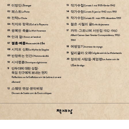
하는 모습은 이후 오랫동안 수많은 독자를 실존주의의 세계로 이끈
다. <오해>와 <칼리굴라>라는 희곡을 쓰며 희곡 작가로도 활동하여
큰 성공을 거두었고, 1957년에 노벨 문학상을 수상하며 대문호의 반
열에 올랐다. 이후 알제리 독립을 둘러싼 논쟁에 참여하며 활동을 이
어 가지만, 카뮈는 생전 인터뷰에서 “자동차 사고로 죽는 것보다 더
부조리한 죽음은 상상할 수 없다.”라고 했는데, 아이러니하게도, 196
0년 1월 4일 자동차 사고로 생을 마감했다. 이때 사고 차량에 있던 가
방에서 초고 형태로 발견된 《최초의 인간》은 1994년에야 빛을 보게
된다. 이 외에도 《여름》, 《유배지와 왕국》, 《행복한 죽음》, 《정의의
사람들ㆍ계엄령》, 《결혼, 여름》, 《태양의 후예》, 《젊은 시절의 글》,
《스웨덴 연설ㆍ문학 비평》, 《최초의 인간》, 《여행일기》, 《단두대에
대한 성찰ㆍ독일 친구에게 보내는 편지》, 《전락·추방과 왕국》, 《안과
겉》 등의 작품을 썼다.