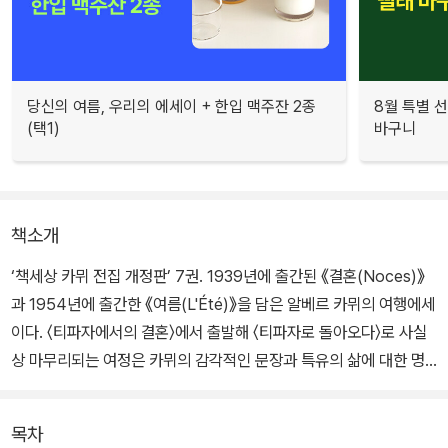
당신의 여름, 우리의 에세이 + 한입 맥주잔 2종
8월 특별 선
(택1)
바구니
책소개
‘책세상 카뮈 전집 개정판’ 7권. 1939년에 출간된 《결혼(Noces)》
과 1954년에 출간한 《여름(L'Été)》을 담은 알베르 카뮈의 여행에세
이다. 〈티파자에서의 결혼〉에서 출발해 〈티파자로 돌아오다〉로 사실
상 마무리되는 여정은 카뮈의 감각적인 문장과 특유의 삶에 대한 명
철한 통찰로 가득 차 있다. 기존 전면 개정판에서 일부 번역과 표현을
고쳐, 번역본의 생명력을 불어넣었다.
목차