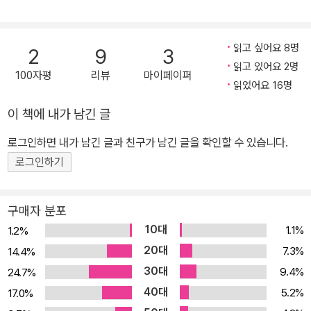
이 작품을 “지드의 《지상의 양식》, 장 그르니에의 《섬》과 더불어 단
연 20세기 프랑스의 시적 산문집의 3대 걸작 중 하나”로 꼽았다. 두
작품에는 알제리의 티파자와 오랑, 이탈리아, 브라질 등을 여행하며
읽고 싶어요 8명
2
9
3
휴식을 취하던 카뮈의 모습이 그려진다. 이 또한 카뮈의 작품세계를
읽고 있어요 2명
100자평
리뷰
마이페이퍼
관통하는 ‘부조리’와 무관하지 않다. 푸른 바다와 뜨거운 태양, 도시에
읽었어요 16명
서 바라본 여러 인간군상은 카뮈의 다른 작품에 녹아 있다. 카뮈의 세
이 책에 내가 남긴 글
계를 여행하는 독자라면 카뮈의 ‘오감’여행에서 유려한 문장의 달콤
로그인하면 내가 남긴 글과 친구가 남긴 글을 확인할 수 있습니다.
한 ‘부조리’의 쌉사름한 맛을 모두 느낄 수 있을 것이다. 정본, 완본,
근본! 카뮈의 모든 것을 담은 책세상 알베르 카뮈 전집 카뮈의 정수를
로그인하기
가장 온전히 만나는 방법은 프랑스어로 그의 작품을 읽는 것일 테지
만, 한국 독자들에게는 현실적으로 어려운 일이다. 책세상판 알베르
구매자 분포
카뮈 전집은 국내 최고 카뮈 전문가 김화영 교수가 전권의 번역을 맡
10대
1.1%
1.2%
고, 작품의 정본으로 인정받는 프랑스 갈리마르 출판사의 플레야드판
20대
7.3%
14.4%
전집(Œuvres complètes)을 대본으로 삼아 카뮈의 작품 세계를 한
30대
9.4%
24.7%
국 독자들에게 온전히 전달하는 데 주안점을 두었다. 전 세계 여러 언
40대
5.2%
17.0%
어로 번역된 카뮈 전집 가운데 한 명의 번역자가 전권의 번역을 맡은