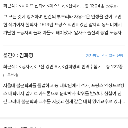
최근작 :
<시지프 신화>
,
<페스트>
,
<전락>
… 총 1304종
(모두보기)
그 모든 것에 항거하며 인간의 부조리와 자유로운 인생을 깊이 고민
한 작가이자 철학자. 1913년 프랑스 식민지였던 알제리 몽드비에서
가난한 노동자의 둘째 아들로 태어났다. 알사스 출신의 농업 노동자
였던 아버지가 1차 세계대전 중 전사하고, 청각 장애인 어머니와 할머
니와 함께 가난 속에서 자란 카뮈는 유년 시절의 기억과 가난, 알제리
옮긴이:
김화영
저자파일
신간알림 신청
의 빛나는 자연과 알제 서민가의 일상은 카뮈 작품의 뿌리에 내밀하
게 엉기어 있다. 구역의 공립 학교에서 L. 제르맹이라는 훌륭한 스승
최근작 :
<탱자>
,
<고전 강연 6>
,
<김화영의 번역수첩>
… 총 222종
을 만났다. “나는 자유를 빈곤 속에서 배웠다.”라고 하기도 했는데, 알
(모두보기)
제리에서 보낸 유년기는 그가 작가적 양분을 공급받는 데 영향을 미
서울대 불문학과를 졸업하고 동 대학원에서 석사, 프랑스 엑상프로방
쳤을 것이라 여겨진다. 그의 도움으로 장학금을 받고 1923년 프랑스
스 대학에서 알베르 카뮈론으로 문학박사 학위를 받았다. 삼십여 년
중등학교 리세에 입학했고, 이후 알제리 대학에 입학했으나 1930년
간 고려대 불문학과 교수를 지냈고 현재 같은 대학 명예교수로 있다.
폐결핵으로 자퇴를 했다. 결핵 발병으로 누구보다 좋아했던 축구를
지은 책으로는 《바람을 담는 집》 《시간의 파도로 지은 城》 《문학 상
포기했다. 바칼로레아 준비반에서 철학 교수이자 에세이스트인 장 그
상력의 연구》 《소설의 숲에서 길을 묻다》 《발자크와 플로베르》 《행
르니에를 만나 큰 영향을 받고, 이후 평생 그와 교류를 이어갔다. 어렵
복의 충격》 《한국 문학의 사생활》 《여름의 묘약》 《김화영의 번역수