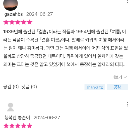
한 우리는 이 세계와 결혼하는 어느 하루의 나른한 행복을 한껏 펼쳐
메뉴
긍정과 부정, 정오와 자정, 반항과 사랑 사이의 가슴을 찢을 것 같은
놓는다.' (17p)라는 표현에서 알 수 있듯이 티파자를 비롯한 알제리라
갈등을 아는 사람들을 위해서라면, 바닷가에 지핀 모닥불을 사랑하는
gazahbs
2024-06-27
는 지리적 공간에 대한 애정이 느껴져요. 북동부 산악 지대에 위치한
사람들을 위해서라면, 그곳엔 어떤 불꽃이 그들을 기다리고 있다. -1
마을 제밀라는, '우리를 세계의 고동치는 심장부로 인도해줄 수 있는
36글에는 글쓰는 사람의 생각, 세계관, 시선, 가치, 의미가 담겨진다.
1939년에 출간된 『결혼』이라는 작품과 1954년에 출간된 『여름』이
저 사랑과 인내라는 유일한 교훈의 상징' (23-24p)이라고 소개하고
그렇기에 우리는 내가 가보지 못한 곳, 생각지도 못했던 세계, 두렵지
라는 작품이 수록된 『결혼·여름』이다. 알베르 카뮈의 여행 에세이라
있어요. 알제리의 수도인 알제에 대해서는, '우리가 한 도시와 주고받
만 더 넓은 세상, 미래로 나아가는 그들의 이야기를 듣고 싶어 하는 것
는 점이 꽤나 흥미롭다. 과연 그는 여행 에세이에 어떤 식의 표현을 썼
는 사랑은 흔히 은밀한 사랑들이다. 파리, 프라하, 심지어 프렌체 같은
이 아닐까.카뮈와 함께 그의 시선을 따라 머나먼 과거에서 현재 그리
을까도 상당히 궁금했던 대목이다. 카뮈에게 있어서 알제리가 갖는
도시들은 속을 감춘 채 웅크리고 돌아앉아서 그들만의 세계를 금그어
고 미래로 이어지는 삶에 대한 그의 생각을 들어볼 수 있었다.출판사
의미는 크다는 것은 알고 있었기에 책에서 등장하는 알제리의 티파자
표시한다. 그러나 알제는, 그리고 그 도시와 더불어 바닷가에 자리 잡
로부터 책을 제공받아 주관적으로 작성한 글입니다
와 오랑은 물론 이탈리아를 넘어 브라질 등에 이르기까지의 여행과
은 도시들처럼 몇몇 특혜 받은 지역들은, 입처럼 혹은 상처처럼 하늘
더보기
그곳에서의 여정과 휴식을 담아낸 책은 그동안 보아왔던 카뮈의 작품
을 향해 벌어져 있다. 우리가 알제에서 좋아할 수 있는 대상은 길모퉁
공감 (
0
)
댓글 (0)
들과는 차별화된 느낌이라 더욱 남달랐던것 같다. 물론 이 작품들 속
이를 돌 때마다 눈에 들어오는 바다, 어떤 햇빛의 무게, 인종의 아름다
에도 평소 카뮈가 자신의 소설 등에서 그토록 보여주고자 했던 메시
움 같은, 거기서 누구나 다 살면서 일용하는 것들이다. 그리고 늘 그렇
지가 없진 않지만 애초에 다른 장르의 작품 속에 그려지는 그 메시지
메뉴
듯이, 그 숨김없이 내보이는 풍성한 선물 속에는 더욱 은밀한 향기가
는 또다른 느낌으로 다가오는게 사실이다. 고뇌하는 청춘은 무엇인가
담겨 있다.' (33-34p)라고 예찬했는데 신기하게도 그 마음에 동화되
행복한 콩순이
2024-06-27
를 과감없이 보여주는 작품이란 생각도 들고 그런 가운데에서 반항적
는 느낌이 들었어요. 카뮈는 <여름>에 붙인 서평의뢰서에, '이 글들
인 모습을 보이기도 하지만 그속에 철학적 사유를 통한 한 인간의 고