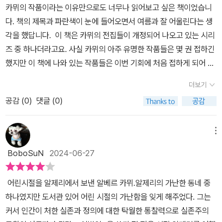
의 공통된 뿌리는 명확하다. 이 글들은, 비록 서로 다른 시각에서 바라
카뮈의 작품이라는 이유만으로도 너무나 읽어보고 싶은 책이었습니
뇌를 엿볼 수 있다는 점에서 세상을 향한 치기어린 반항이나 투정과
보고 있지만, 모두 다 '홀로'라는 개별성의 주제를 다루고 있다. 이 주
다. 책의 제목과 파란색이 눈에 들어오면서 여름과 잘 어울린다는 생
는 질적으로 다른 결을 보이는 것도 사실이다. 현생의 행복이 중요하
제는 초기작들 가운데 하나인, 1938년 <결혼>의 주제이기도 하다.'
각을 했답니다. 이 책은 카뮈의 전집들이 개정되어 나오고 있는 시리
다는 것을 많은 사람들이 알고 그런 삶을 살고자 하는 경향이 짙어진
(76p)라면서, <여름>을 썼던 시기가 자신의 창작작업과 삶에 있어
즈 중 하나더라고요. 사실 카뮈의 아주 유명한 작품들은 몇 권 접하긴
요즘을 생각하면 카뮈 역시도 어쩌면 그런 성향을 이 작품을 드러내
서 일종의 전환점이라고 이야기하고 있어요. 알제리 서북부의 도시이
했지만 이 책에 나와 있는 작품들은 이번 기회에 처음 접하게 되어 굉
고 있는게 아닐까 싶기도 하다. 『결혼』에는 총 4편의 이야기 속 카뮈
자 『페스트』의 배경이 된 도시 오랑에서는 진정한 기념물이 해안을
장히 기대도 많이 하고 내용도 무척이나 궁금했답니다. 카뮈의 출간
가 알제리와 피렌체를 여행한 이야기가 수록되어 있고 『여름』에는 총
더보기
따라 쌓인 자갈 더미, 그 돌들이라고 이야기하면서 영속성은 인간에
작품을 한데 모아 놓은 것이 곧 제목이 되었네요. 결혼과 여름. 뭔가
8편에 걸쳐서 제목과도 잘 어울리는 지중해와 관련한 이야기들로 채
게 절망과 동시에 열광을 안겨준다고 했어요. 순수한 모래와 돌들의
공감 (
0
)
댓글 (0)
전혀 맥락이 없어 보이지만 결혼 여름이라고 붙여서 제목을 읽으니
워져 있는데 그의 바다에 대한 애정과 함께 이를 통해 추구하고자 하
땅에서 인간은 왜 사는 법을 잊어버렸을까요. 처음 <티파자에서의 결
그 자체만으로도 뭔가 근사하기도 하고 어떤 사건들이 일어날지 궁금
는 자유에 대할 갈망 역시 잘 그려지고 있는 글들이다. 두 작품 모두
혼>을 시작하여 <티파자에 돌아오다>, <가장 가까운 바다>로 마무
해집니다. 카뮈는 우리가 살아가고 있는 세상에 대해 통찰적인 시각
메뉴
카뮈 특유의 문체가 자아내는 분위기가 매력적이라 그의 작품을 소설
리되는 여정을 통해 은밀한 속내를 드러내놓고는, 사람들이 당신은
으로 삶을 바라본 것 같습니다. 점점 더 행복하게 물질적으로 풍요로
로만 만나 본 사람들이라면 여행 에세이에서 까뮈는 과연 어떤 풍의
BoboSuN
2024-06-27
어떤 인물이냐고 묻자 '아직은 아무것도 아니오, 아직은 아무것도 아
워진 세상 속에서 오히려 진정한 자신을 잃어버리는 인간성 상실과도
글을 쓸까에 대한 기대감을 충족시키는 고뇌와 사색 속 펼쳐지는 카
니오···.' (171p)라고 하네요. 삶과 죽음 사이, 그 어디쯤을 걷고 있는
같은 것들을 직접 목도하고 쓴 것 같은 느낌입니다. 사실 카뮈의 작품
뮈 식 여행기를 만나볼 수 있을 것이라 생각한다.여행 에세이의 새로
어린시절을 알제리에서 보낸 알베르 카뮈.알제리의 가난한 동네 중
우리들이 확신할 수 있는 건 카뮈의 말처럼, '나는 언제나 난바다에서,
들은 그렇게 술술 읽히는 책은 아닌 것 같습니다. 그만큼 생각을 하면
운 지평을 열었다고 해도 과언이 아닐 정도로 이 작품에서 보여주는
하나였지만 도서관 있어 어린 시절의 가난함을 잊게 해주었다. 그는
위협받으며, 당당한 행복의 한복판에 살고 있는 느낌' (184-185p)가
서 읽어야 하는 작품들인 것 같아요. 비교적 이 책은 작가의 유년 시절
이야기들은 카뮈 그 자체라고 여겨질 정도로 너무 가볍지도 그러나
커서 인간이 처한 실존과 정의에 대한 탁월한 통찰력으로 실존주의
아닐까 싶어요. 알제리의 풍경 사진 하나 없는 이 책을 읽으면서 지중
에 쓴 책이여서 그런지 그가 삶에 대해 반항하는 모습들에 대해 생각
또 한편으로는 어둡게 그려지고 있지만은 않아서 소설과는 또다른 매