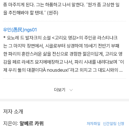
종 마주치게 된다. 그는 하품하고 나서 말한다. ˝뭔가 좀 고상한 일
을 추진해봐야 할 텐데.˝ (원주)
우민(愚民)ngs01
* 오노레 드 발자크의 소설 <고리오 영감>의 주인공 라스티냐크
는 그 마지막 장면에서, 시골로부터 상경하여 19세기 전반기 부패
한 파리의 혼란스러운 삶을 전신으로 경험한 젊은이답게, 고리오 영
감을 페르 라셰즈 묘지에매장하고 나서, 파리 시내를 내려다보며 ˝이
제 우리 둘의 대결이다À nousdeux!˝라고 외치고 그 대도시와의 대
결과 정복을 다짐한다.
**데카르트 <방법서설> 제2부. 데카르트는 ˝당시의 가장 상업적
더보기
인 도시암스테르담에 머물며 이 유명한 책을 집필했다. 카뮈는 1954
년 10월에 암스테르담을 처음 방문했다.
저자 소개
지은이:
알베르 카뮈
저자파일
신간알림 신청