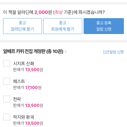
이 책을 알라딘에
2,000
원 (
최상
기준)에 파시겠습니까?
중고
중고
중고 등록
알라딘에 팔기
회원에게 팔기
알림 신청
알베르 카뮈 전집 개정판 (총 10권)
신간알림 신청
시지프 신화
판매가
13,500
원
페스트
판매가
17,100
원
전락
판매가
13,500
원
적지와 왕국
판매가
13,500
원