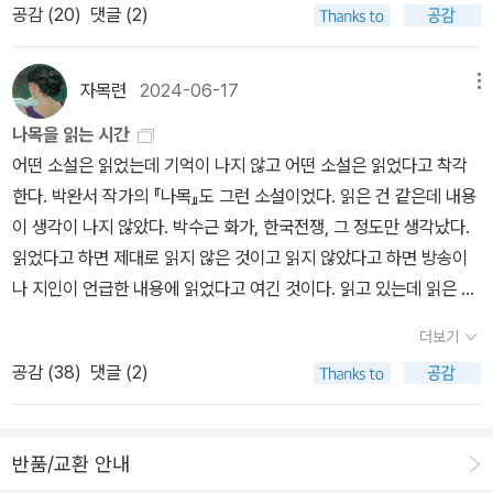
려두고, 이 예쁜 건 뭐지? 너무 예쁜데, 감동했던 기억이 생생하다.
공감 (
20
)
댓글 (2)
THUS] (501 위대한 화가, 2009. 8. 20., 스티븐 파딩, 박미훈) htt
었고 맞춤법이나 기타 번역의 완벽함을 기했으니 그 때보다 더 나은
(과장 아니라 진심) 표지 포함 4면이 보여야 하는거다보니, 스프렛지
ps://terms.naver.com/entry.naver?docId=967585&cid=4
느낌을 받을 것이라 하니 까뮈의 팬들이라면 믿고 읽어보셔도 좋을
는 사진 잘 찍기도 어렵고, 사진으로 실물의 아름다움을 넘어서기도
4533&categoryId=44533 카뮈가 발튀스의 팬이었고 전시도록
것 같다.
자목련
2024-06-17
메뉴
어렵다. 실물이 장난 아님. 정도가 아니라 진짜 실물 보면 이게 뭐지.
에 서문을 썼다고 한다.
평생 책에 둘러쌓여 사는데, 이게 뭐지 싶다니깐. (결코 과장은 아니
나목을 읽는 시간
지만, 나의 책에 대한 과욕은 감안해서 보시길) 그 이후로 다양하게
어떤 소설은 읽었는데 기억이 나지 않고 어떤 소설은 읽었다고 착각
스프렛지들을 구매해서 지금은 그 때만큼의 감동은 없지만, 여전히
한다. 박완서 작가의 『나목』도 그런 소설이었다. 읽은 건 같은데 내용
좋고, 지난 몇 년간 우리나라 책도 스프렛지로 나올 수 있을까 궁금했
이 생각이 나지 않았다. 박수근 화가, 한국전쟁, 그 정도만 생각났다.
다. 그럴때마다 안될듯. 안될듯. 이었는데, (우리나라도 그간 스프렛
읽었다고 하면 제대로 읽지 않은 것이고 읽지 않았다고 하면 방송이
지가 없었던 건 아니다. ) 슬슬 나오기 시작했고, 드디어 해외 버전만
나 지인이 언급한 내용에 읽었다고 여긴 것이다. 읽고 있는데 읽은 것
큼 우와! 이건 제대로다! 싶은 책이 나왔다! 책 읽고 사기 셀프 캠페인
같다. 그러니까 제대로가 아닌 대충인 것이다. 대학 때 교양 국어 수업
더보기
중이지만, 묻지도 따지지도 않고 구매했다. 아니, 작가 정도는 봤지만,
을 들었다. 강사가 박완서 작가를 닮은 분이셨다. 그 수업이 좋았던 기
공감 (
38
)
댓글 (2)
작가가 심지어 오승호였고! 800페이지 넘는 벽돌이었고! 넘 좋군 넘
억이 떠올랐다. 학점과는 상관없이 말이다. 친구는 아이가 어렸을 때
좋군 도착해서 역시나 멋진 책을 보면서 또 여러가지 생각이 들었
도서관에서 책을 많이 빌렸다. 종종 통화를 할 때면 책 목록에 대해 말
다. 스프레이드 엣지는 딜럭스 버전, 리미티드 버전 (요즘은 신간 나
하곤 했는데 당시 친구가 빌린 목록 가운데 박완서 소설이 있었다. 초
반품/교환 안내
올 때마다 나와서 의미가 있나 싶지만)으로 나오는거라 가격대가 있
등학생용 도서였다. 나중에 통화할 때 『나목』에 대해 물어봐야겠다.