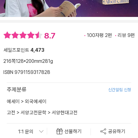
8.7
100자평 2편
리뷰 9편
세일즈포인트
4,473
216쪽
128*200mm
281g
ISBN 9791159317828
주제분류
신간알림 신청
에세이
>
외국에세이
고전
>
서양고전문학
>
서양현대고전
선물하기
공유하기