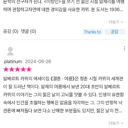
문학의 선구자가 된다. <이방인>을 쓰기 전 젊은 시절 알제리를 여행
해의 뜨거운 태양과 드넓은 바다, 순수한 돌과 바람을 만날 수 있었네
을 해볼 수 있었던 것 같습니다. 무언가 마음에 들지 않거나 부조리하
력으로 카뮈를 만나볼 수 있었던 책이라고 생각한다.- 출판사에서 도
하며 관찰하고자연에 대한 경외감을 사유한 카뮈. 본 도서는 1936년
요.
다고 느낄 때 이것을 어떻게 받아들이고 어떻게 대처할 것인가란 생
서를 제공받아 본인의 주관적인 견해에 의하여 리뷰를 작성했습니다.
부터 1937년부터 쓴 에세이 “결혼”과1939년부터 1953년 사이에
각을 하게 되는데 작가는 이것을 그의 에세이 속에 글로 담아내고 있
더보기
쓴 에세이 “여름”의 모음집이다. 이성으로맺어진 결혼과 계절로서 여
는 것 같아요. 조금 더 술술 읽히면 좋으련만 예전에 읽었던 저자의 다
공감 (
0
)
댓글 (0)
름이 등장하지 않지만 지적인 산문은 삶의 정의와 건강한 인생에 대
른 작품들을 읽었을 때가 떠오르더라고요. 한번 읽어가지고는 그 뜻
해 생각케 한다. 자연과바다의 무분별한 사랑, 폐허와 봄의 결혼 등
을 온전히 이해하기는 힘들지만 느낌은 알 것도 같고 또 정확히는 모
의 문구로 보았을 때 인간과 대지의 “결혼”을 말한다. 그 바탕에는지
메뉴
르겠는 그런 기분이네요. 책의 제목이나 표지 그림과는 사뭇 다른 이
적인 사유를 불러 일으키는 장소 키파사, 제밀라, 알제, 오랑이 등장한
야기들이지만 그의 뜻을 헤아려보려고 나름 노력하면서 읽은 것 같습
platinum
2024-06-26
다. 요양차 방문한 도시에서 자연을 통해 진한 삶을살았다 말할 수 있
니다. 내가 살고 있는 세상에 대해서 더 관심을 기울이게 되는 것만 같
는 건강한 인생의 향유는 어떻게 해야 하나 말하고 있다. -티파사에서
고 그렇습니다. 다음에 천천히 다시 한 번 읽어봐야 할 것만 같습니다.
알베르트 카뮈의 에세이집 《결혼 · 여름》은 청춘 시절 카뮈의 세계관
의결혼봄에 티파사엔 신들이 머문다. 태양과 압생트 풀 향기 속에서,
이 잘 드러난 책이다. 알제의 여름에서 보낸 20대 초반의 알베르트
은빛 갑옷을 두른 바다속에서, 본연의 색에서 푸르른 하늘 속에서신
카뮈의 이야기는 그의 젊은 날의 고뇌를 맛볼 수 있다. 인생의 유한함
들은 말을 건넨다. 어느 순간엔 들판이 태양 빛으로 새까매진다. 두눈
속에서 인간을 초월하는 행복은 없음을 자각하는 그. 그의 반항적 낙
은 무언가를 포착하려 애써보지만 들어오는 거라곤, 속눈썹 끝에서
관론에 빠져들다 보면 다소 난해한 부분들도 있지만, 젊은 날의 찬란
일렁거리는 빚과 색의 무수한 점들뿐이다. -제밀라의바람정신 그 자
함과 고뇌에 빠진 청춘의 철학적 사유라고 생각하니 무척이나 심오하
체의 부정이라는 진리의 탄생을 위해, 정신이 사멸하는 곳들이있다…
더보기
게 느껴진다. 카뮈의 청춘예찬 <결혼>에는 <티파자에서의 결혼>을