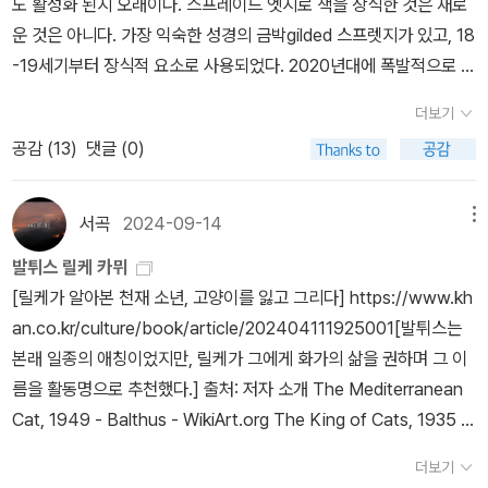
도 활성화 된지 오래이다. 스프레이드 엣지로 책을 장식한 것은 새로
니다.
문학번역가로 선정되기도 했다. 현 고려대학교 명예교수로 다수 서적
운 것은 아니다. 가장 익숙한 성경의 금박gilded 스프렛지가 있고, 18
을 집필하고 <알베르 까뮈 전집> 등 다수 외국문학서를 번역하였다.
-19세기부터 장식적 요소로 사용되었다. 2020년대에 폭발적으로 부
이 책은 두 편의 작품을 소개한다. 먼저 <결혼>이다. 1938년 알제에
활한 것은 내 기억으로는 포스윙부터였던 것 같고, 스프렛지 뿐 아니
더보기
서 출판되어 초기 에세이 중 하나로 습작이라고 하지만 수정없이 그
라 면지와 각종 굿즈들로 딜럭스드 버전이 나오기 시작했다. 지금도
대로 실었다.그 다음 작 <여름>은 1939년부터 14년동안 쓴 산문들
공감 (
13
)
댓글 (0)
스프렛지가 가장 활성화된 분야는 로맨타지, YA/판타지, 로맨스이고,
의 모음집이다. 각 산문들의 공통점은 다 '홀로'라는 개별성의 주제를
스릴러, 호러, 논픽션 장르 등으로 확장되고 있다. 사실, 위의 장르들
다루고 있다.글 속에서 볼때 따로 떼어서 보면 진주같이 좋은 문장들
은 스프렛지 없는 책을 찾기 힘들 정도. 영미권은 책 한 권이 정말 다
서곡
2024-09-14
메뉴
이 많았다. 예를 들면 '젊음의 특징은 아마도 손쉬운 행복을 누릴 수
양하게 나오는데, ARC(서평도서) 나오고 반년쯤 있다가 하드커버, 1
발튀스 릴케 카뮈
있는 그 천부의 자질일 것이다. 그러나 젊음이란 무엇보다 먼저 거의
년쯤 있다가 페이퍼백 큰 책, 작은 책, 영국버전, 미국버전, 그 외에도
[릴케가 알아본 천재 소년, 고양이를 잃고 그리다] https://www.kh
낭비에 가까운 삶의 서두름이다.' 라든가 '죽음에 대한 나의 모든 공포
한 권이 여러 출판사에서 나와서 마음에 드는 표지와 판형을 고르기
an.co.kr/culture/book/article/202404111925001[발튀스는
는 삶에 대한 나의 질투에서 온다는 것을 깨닫는다. 나는 내가 죽은 뒤
쉽다. 내가 처음 구매한 스프렛지 책은 웹소 상수리 나무 아래서 영역
본래 일종의 애칭이었지만, 릴케가 그에게 화가의 삶을 권하며 그 이
에도 여전히 살아 있을 사람들, 꽃과 여자에 대한 욕망을 온전히 살과
본이었다. 받아보고 이게 뭐지? 너무 아름다운데? 이 예쁜건 뭐
름을 활동명으로 추천했다.] 출처: 저자 소개 The Mediterranean
피로 된 의미로 실감할 사람들에게 질투를 느끼는 것이다.' 등이 그런
지? 원래도 표지 예쁜 책들과 표지에 집착했지만, 이건 그 이상의 영
Cat, 1949 - Balthus - WikiArt.org The King of Cats, 1935 -
데 이 외에도 생각하게 만드는 관념적 문장들이 곳곳에 있다.이 책은
역이었다. 책이라는 물성을 넘어서는 것 같은 아름다움. 아직도 처음
Balthus - WikiArt.org * [고양이들의 왕] https://v.daum.net/v/
1987년 동일역자가 초판번역을 진행한 뒤 세월이 흘러 올해 2024
택배박스를 뜯어서 책을 꺼내고, 해가 잘 드는 거실의 테이블 위에 올
더보기
20240227030307528 (우정아)[네이버 지식백과] 발튀스 [BAL
년 번역개정판을 새로 내놓았다. 역자의 말로는 더 간결하게 풀어내