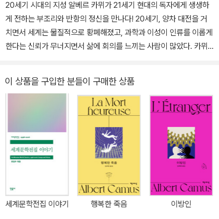
20세기 시대의 지성 알베르 카뮈가 21세기 현대의 독자에게 생생하
게 전하는 부조리와 반항의 정신을 만나다! 20세기, 양차 대전을 거
치면서 세계는 물질적으로 황폐해졌고, 과학과 이성이 인류를 이롭게
한다는 신뢰가 무너지면서 삶에 회의를 느끼는 사람이 많았다. 카뮈
는 이에 삶의 유한함을 인정하되('부조리') 그 테두리 안에서 최대한
격렬하게 삶을 긍정하는 '반항'을 권했다. 21세기 현재, 물질적으로는
이 상품을 구입한 분들이 구매한 상품
풍족해지고 과학과 이성은 더욱 발전했지만, 물질만능주의와 사회적
갈등이 심화되면서 여전히 삶에 회의를 느끼는 사람이 많다. 그렇기
때문에 20세기 카뮈의 '반항적 낙관론'은 21세기 현대 독자에게 여전
히 유효하다. 티파자에서 지중해와 태양을 거쳐 다시 티파자로 돌아
오기까지, 알베르 카뮈의 오감이 생생하게 살아 숨 쉬는 《결혼·여름》
《결혼·여름(Noces suivi de L'Été)》는 1939년에 출간된 《결혼(N
oces)》과 1954년에 출간한 《여름(L'Été)》을 담은 알베르 카뮈의
여행에세이다. 《결혼》의 〈티파자에서의 결혼〉에서 출발해 《여름》의
〈티파자로 돌아오다〉로 사실상 마무리되는 여정은 카뮈의 감각적인
세계문학전집 이야기
행복한 죽음
이방인
문장과 특유의 삶에 대한 명철한 통찰로 가득 차 있다. 역자 김화영은