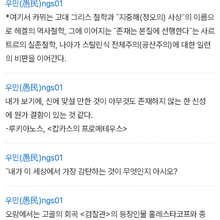
우민(愚民)ngs01
― 〈사막〉
*여기서 카뮈는 고대 그리스 철학과 ˝지중해(정오의) 사상˝의 이름으
로 헤겔의 역사철학, 그에 이어지는 ˝존재는 본질에 선행한다˝는 사르
트르의 실존철학, 나아가 스탈린식 전체주의(공산주의)에 대한 일련
의 비판을 이어간다.
우민(愚民)ngs01
내가 보기에, 신에 맞설 만한 것이 아무것도 존재하지 않는 한 신성
에 뭔가 결함이 있는 것 같다.
-루키아노스, <캅카스의 프로메테우스>
우민(愚民)ngs01
˝내가 이 세상에서 가장 감탄하는 것이 무엇인지 아시오?
우민(愚民)ngs01
오랑에서는 고골의 회곡 <검찰관>의 등장인물 홀레스타코프와 종