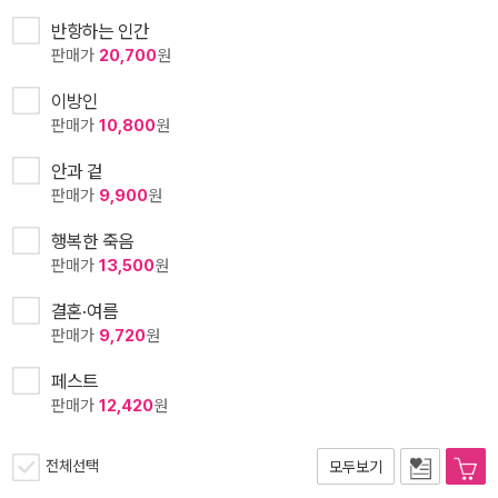
반항하는 인간
판매가
20,700
원
이방인
판매가
10,800
원
안과 겉
판매가
9,900
원
행복한 죽음
판매가
13,500
원
결혼·여름
판매가
9,720
원
페스트
판매가
12,420
원
전체선택
모두보기