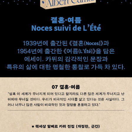
邦人) L' tranger》을 발표하면서 주목받는 작가로 떠올랐다. 이즈음
레지스탕스에 가담하여 프랑스 해방 운동에 참여한 카뮈는 철학 에세
이 《시시포스 신화》(1943), 희곡 작품 「오해」(1944) 등 다양한 작
품 세계를 선보인다. 제2차 세계대전 중에는 저항운동에 참가하여 레
지스탕스 조직의 기관지였다가 후에 일간지가 된 [콩바]의 편집장으
로서, 모든 정치 활동은 확고한 도덕적 기반을 가져야 한다는 신념에
바탕을 둔 좌파적 입장을 견지했다. 또 집단적 폭력의 공포와 악성, 부
조리함을 알레고리를 통해 형상화한 소설 《페스트》로 문학계의 대반
향을 일으켰고 1951년에는 마르크시즘과 니힐리즘에 반대하며 제3
의 부정정신을 옹호하는 평론 《반항적 인간》을 발표하여 지성계에 큰
논쟁을 촉발한 사르트르와 격렬한 논쟁을 벌이다가 10년 가까운 우
정에 금이 가기도 했다. 하지만, 1956년 《전락》을 발표하면서 사르
트르에게 걸작이라는 찬사를 받기도 했다. 《이방인》, 《시지프의 신
화》를 발표하며 문학가를 넘어 사상가로도 인정받기 시작했고, 실존
주의자들에게 큰 영향을 주었다. 《이방인》의 주인공 뫼르소가 엄마,
무명인, 그리고 나의 ‘죽음’을 연달아 맞닥뜨리며 삶의 부조리를 고뇌