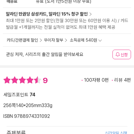
배송료
유료 (도서 1만5천원 이상 무료)
알라딘 만권당 삼성카드, 알라딘 15% 청구 할인
최대 1만원 또는 2만원 할인(전월 30만원 또는 60만원 이용 시) / 카드
발급월 +1개월까지는 전월 실적이 없어도 최대 1만원 혜택 제공
카드/간편결제 할인
무이자 할부
소득공제 540원
관심 저자, 시리즈의 출간 알림을 받아보세요
신청
9
100자평 0편
리뷰 4편
세일즈포인트
74
256쪽
140*205mm
333g
ISBN 9788974331092
주제분류
신간알림 신청