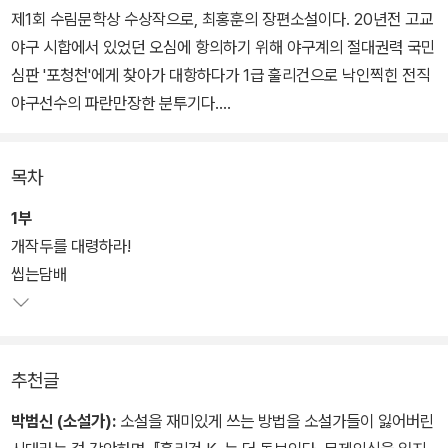
제1회 수림문학상 수상작으로, 최홍훈의 장편소설이다. 20년전 고교
야구 시합에서 있었던 오심에 항의하기 위해 야구계의 절대권력 국민
심판 '포청천'에게 찾아가 대항하다가 1급 훌리건으로 낙인찍힌 전직
야구선수의 파란만장한 분투기다.
작가는 절대권력이 군림하는 야구계를 한국사회의 축소판으로 설정
목차
해 사회 곳곳에서 벌어지는 불공정을 신랄하게 풍자하면서 야구에 대
한 정보와 언어를 가는 붓으로 세밀화를 그리듯 재치와 위트가 넘치
1부
는 섬세한 문체로 그려낸다.
개작두를 대령하라!
씹는담배
소설은 훌리건이 아닌 야구에 관한 이야기로 시작되지만 작가는 소수
자들에 대한 지배세력의 차별을 시종일관 뚝심있고 도발적으로 문제
삼고 있다. 차별받는 소수자의 중심에 육손투수 K가 우뚝 서 있다. 절
추천글
대권력이라는 지배체제를 유지하기 위해 국민심판 '포청천'의 의도적
이면서 정치적인 오심으로 야구 선수 생명을 마감한 아버지 훌리건 K
박범신 (소설가):
소설을 재미있게 쓰는 방법을 소설가들이 잃어버린
의 굴곡진 삶을 통해 시민사회를 위협하는 요소를 없애려는 소수자들