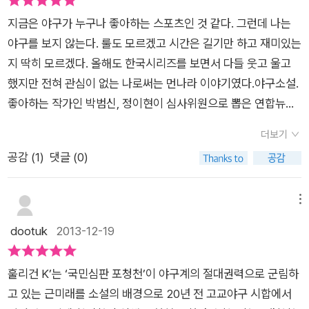
포청천에게 항소를 하는 내용이다. 줄거리가 간단한 만큼 소설은
지금은 야구가 누구나 좋아하는 스포츠인 것 같다. 그런데 나는
매우 속도감 있게 진행된다. 소설보다는 웹툰이라는 형식이 어울
야구를 보지 않는다. 룰도 모르겠고 시간은 길기만 하고 재미있는
리지 않을까 싶을 만큼 이 소설은 재미있고, 머릿속에서 빠르게
지 딱히 모르겠다. 올해도 한국시리즈를 보면서 다들 웃고 울고
시각화된다. 그것은 우리가 익히 잘 알고 있는 등장인물들의 영향
했지만 전혀 관심이 없는 나로써는 먼나라 이야기였다.야구소설.
도 있을 것이다. 바로 90년대 우리에게 '정의가 지켜지는 사회'의
좋아하는 작가인 박범신, 정이현이 심사위원으로 뽑은 연합뉴스
통쾌함을 보여준 드라마 '판관 포청천' 속 인물들이다. <훌리건 K
와 수림문화재단이 만든 문학상. 제1회 수림문학상 수상작 훌리
> 속에서 절대권력을 쥐고 흔드는 이가 왜 포청천이어야 했을까,
더보기
건K야구에 대해 이해 할 수도 있는 계기가 될 수 있을 것 같다는
라는 의문은 남는다. 드라마 속에서 부마에게조차 공정한 판결을
공감 (
1
)
댓글 (0)
생각이 들면서 나도 모르게 이 책에 정이가기 시작했다. 박민규의
내리던 꼿꼿한 법 집행자의 상징인 포청천은 이 소설 속에서 부패
삼미 슈퍼스타즈의 마지막 팬클럽과 비교해서 읽으면 좋을 것 같
한 권력의 화신이 되어 있다. 그래서 소설 중반까지 포청천이라는
다는 생각도 들었다.
책은 야구 경기에 대해 전혀 모르는 나도 쉽
메뉴
캐릭터에는 쉽게 몰입되지 않았다. 쓸데없이 수식이 많은 문장이
게 읽을 수 있게 술술 읽히고, 재미도 있다. 사건이나 단어의 각주
dootuk
2013-12-19
종종 눈에 띄고, 어디까지가 진짜이고 어디까지가 허구인지 알 수
도 제법 자세하고 위트 있다.
야구계의 절대적 국민심판 포청천이
없는 긴 주석은 읽다 보면 소설의 흐름을 끊기 일쑤였다.하지만
군림하는 가까운 미래가 소설의 배경인데 그의 판결에 약간이라
이런 단점은 사소하다. 왜냐하면 작가는 전하고자 하는 메시지만
훌리건 K’는 ‘국민심판 포청천’이 야구계의 절대권력으로 군림하
도 반기를 들면 훌리건으로 간주되어 특별 관리를 당하게 된다.야
큼은 돌직구로 던지고 있기 때문이다. 절대권력에 대한 한 소시민
고 있는 근미래를 소설의 배경으로 20년 전 고교야구 시합에서
구 경기를 관람하는 것은 기본으로 하고 훌리건은 거주이동의 자