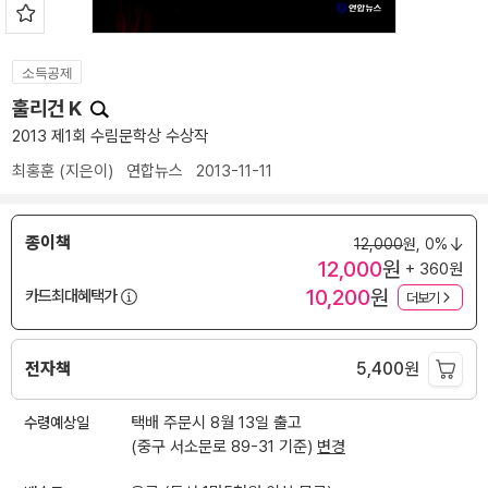
소득공제
훌리건 K
2013 제1회 수림문학상 수상작
최홍훈
(지은이)
연합뉴스
2013-11-11
종이책
12,000
원,
0%
12,000
원
+ 360원
10,200
원
카드최대혜택가
더보기
전자책
5,400
원
수령예상일
택배 주문시 8월 13일 출고
(중구 서소문로 89-31 기준)
변경