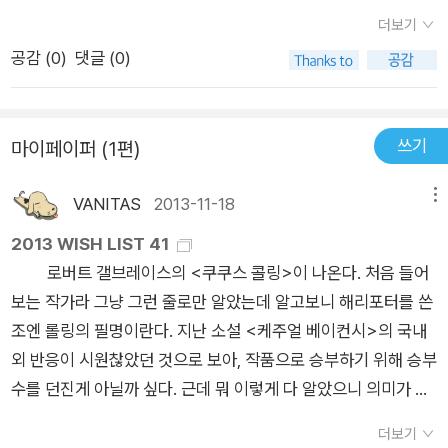
그 하나의 공을 던지기 위해 얼마나 고분분투 했을지를 생각하
해서 고백하듯 시작된 이 책은 속된 말로 참 찰지게 써놓았기에,
설을 더욱 재미있게 읽을 수 있다. 포청천은 물론 공손 선생과 왕
더보기
며......
63쪽
“형은 야구를 잊었을지 모르지만, 야구는 형을 잊지
야구경기 관람하듯 다음엔 어떤 문장을 던질까 하는 의문으로 다
조, 마한, 장룡, 조호처럼 공정의 상징처럼 여겨져 온 추억의 인물
공감 (
0
)
댓글 (0)
못했나보지. 그래서 이렇게 야구공이 제 발로 나타났는지 몰라.
읽어버리는데 어렵지 않았던 작품이었다.소설적 허구는 늘 시대
들이 줄줄이 불공정의 마스코트로 등장해 웃음을 배가한다. 사실
그래 맞아. 그날의 오심을 잊지 못한 야구공의 꿈을 형이 대신 꾼
상을 반영한다.학창시절 배웠던 이 흔한 문장으로 이 소설을 설명
과 허구를 뒤섞어 서사의 속도를 조절하는 작품 속의 각주를 읽는
거야. 야구공은 꿈을 꿀 수 없으니까. 그때 글러브를 집어던지며
하기엔 많은 게 부족하지만.이 작품은 나에게 딱 이렇게 와닿았던
재미도 쏠쏠하다. 야구라는 대중적인 스포츠를 통해절대 권력과
쓰기
마이페이퍼 (1편)
정당한 항의를 하지 못한 형을 원망하며 원통함을 호소하는 거
작품이다.암울한 근미래를 그렸던 많은 영화와 소설처럼, 작금의
힘없는 소수자들의 대립을 통해 우리내 사회의 모습을 풍자하는
야.”“야구공은 항의할 수 없잖아. 항의를 할 수 있는 건 야구선수
상황이 이미 그러하지 않은가.올바른 언론과 정의보다는 조작된
소설이다. 복잡한 요즘의 세태에 맞물려 읽는내내 현실을 다시한
VANITAS
2013-11-18
메뉴
뿐이잖아. 한번 야구선수는 영원한 야구선수야.”98쪽투수가 던
언론과 부패가 만연하고 일상화된 우리 사회에 날카롭게 던지는
번 생각하게 만드는 책이다. 글을 이어가는 작가의 언어는 재치가
지는 공은 그 선수의 운명이다. 투구할 때 고통스러워 보일 정도
의문같은 소설.영화 내츄럴의 마지막 엔딩처럼 통쾌함을 날려주
2013 WISH LIST 41
넘치고, 심각하고 무겁게 다룰 수 있는 주제를 섬세하고, 유쾌한
로 몸을 비트는 까닭은 지름 7.23센티미터의 공을 던지는 것이
지만, 비수같이 차거운 현실도 외면하지 않는 그런 소설.훌리건
로버트 갤브레이스의 <쿠쿠스 콜링>이 나온다. 처음 들어
필체로 풀어가고 있다. 약간 비꼬는듯한 유머라고 해야할까? 보
아니라 자신의 운명을 던지기 때문이다. 야구공에 새겨진 108개
K.책 속의 내용을 이야기하기엔, 너무 많은 걸 담고 있는 소설을
보는 작가라 그냥 그런 줄로만 알았는데 알고보니 해리포터를 쓴
는 내내 책장이 술술 넘어가는 듯한 기분을 느꼈다. 야구에 대한
의 실밥을 괜히 백팔번뇌라 부르는 게 아니다. 124쪽
'진정한 야
스포일러하는 것 같아서 감히 권해본다.그냥 한번 읽어보세요~
조엔 롤링의 필명이란다. 지난 소설 <케주얼 베이컨시>의 국내
지식이 없어서 처음 읽어내려가는 것이 쉽지 않았지만, 읽으면
구광이라면 단순희 야구를 관람하러 야구장에 오지 않잖앙. 야구
<내용출처 : 본인 블로그 http://tillt.tistory.com>
외 반응이 시원찮았던 것으로 보아, 작품으로 승부하기 위해 승부
읽을 수록 야구를 몰라도, 야구라는 소재를 전면에 내세웠지만,
장을 찾아오는 것은 텔레비전 중계를 시청하는 것과는 차원이 다
수를 던진게 아닐까 싶다. 근데 뭐 이렇게 다 알았으니 의미가 있
그 내면 깊은 곳에는 우리 사회의 절대권력과 그에 맞서는 시민
르죠. 관중은 열두번째 선수라는 격언도 있잖아요.'
나 싶기도 하다. <열두번째 예언>과 <천상의 예언>은 미국 작
사회의 모습을 절절히 보여주고 있어서 보는 내내 공감할 수 있는
더보기
가 제임스 레드필드의 작품이다. 인간 정신에 관련한 책을 주로