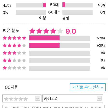
건으로 낙인찍히는 과정을 작가는 아들의 목소리로 유쾌하게 풀
50대
4.3%
4.3%
어내며 불공정한 사회에서 살아가는 약자들의 대항을 재기발랄
60대
0%
0%
하게 이야기속으로 끌고 들어가는 재능을 유감없이 발휘했다. 19
여성
남성
90년대 중반 국내에 방영돼 인기를 끌었던 대만 드라마 ‘포청
천’을 기억한다면 이 소설을 더욱 재미있게 읽을 수 있다. 포청천
9.0
평점 분포
은 물론 공손 선생과 왕조, 마한, 장룡, 조호처럼 공정의 상징처럼
50.0%
여겨져 온 추억의 인물들이 줄줄이 불공정의 마스코트로 등장해
50.0%
웃음을 배가한다. 사실과 허구를 섞어서 서사의 속도를 조정하는
0%
작품 속의 각주를 읽는 재미도 쏠쏠하다.
0%
0%
100자평
게시물 운영 원칙
카테고리