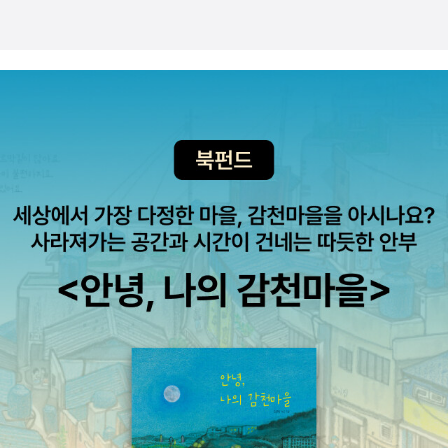
한국소설에서는 이청준 전집 <비화밀교>가 새로 나왔
다. 차곡차곡 시리즈를 쌓아나가는 모습이 좋다. <홍등의 골목>
은 온우주 단편선인데, 라이트 노벨을 쓰던 경력의 작가가 쓴 소
설이다. 라이트 노벨은 읽지 않지만 이건 어떨지 궁금하다. 제1회
수림문학상 수상작인 최홍훈의 <훌리건 K>도 주목할 만 하다.
최종 후보작에서 높은 경쟁률을 뚫고 만장일치로 당선된 수상작
이라고 하니 어떨지 기대가 된다. 야구를 주제로 했다는 점에서도
그렇고. 일본소설에서는 미쓰다 신조의 <미즈치처럼 가
라앉는 것>이 눈에 먼저 띈다. 제10회 미스터리 대상을 받았다고
하니 작품의 질은 검증된 셈. <태양이 앉는 자리>는 제147회 나
오키상을 수상한 츠지무라 미즈키의 작품이다. 고교 동창생들이
어른이 되면서 일어나는 아니꼬운(?) 일들을 소설로 쓴거라 충분
히 공감이 갈 만한 작품인듯! <데드맨>은 역시 살인데 관한 소설
이다. 가와이 간지라는 작가인데 간지나게 썼을런지 모르겠다. 그
나저나 2000대년 이후 일본 소설중에 살인이 너무 많이 나오는