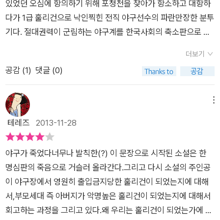
의 작지만 거대한 반란. 그 결말은 어쩌면 우리가 상상하는 대로
있었던 오심에 항의하기 위해 포청천을 찾아가 항소하고 대항하
유까지 모든 것을 통제 당하고 관리당하며 살게 된다. 전설적인
일 수도, 그렇지 않을 수도 있다. 하지만 결말과 관계없이 그는 이
다가 1급 훌리건으로 낙인찍힌 전직 야구선수의 파란만장한 분투
훌리건이 된 K씨에 대한 이야기를 그의 아들이 대신 이야기해준
미 영웅이다. 두려워서 외면하려고만 했던 자신의 정의를 당당히
기다. 절대권력이 군림하는 야구계를 한국사회의 축소판으로 설
다.
야구의 오심, 승부조작. 정당한 항의. 그러한 투쟁의 과정에
내세웠기 때문이다. 나는 심판의 권위에 불복하는 야구선수를 보
정해 사회 전반에서 벌어지는 불공정을 풍자하는 한편 야구에 대
대한 서술인데, 이것은 전체주의에 대한 풍자와 독재에 대한 비
더보기
며 통쾌함을 느꼈던 거야. 오심에 대한 한 선수의 불복종이 야구
한 정보와 언어를 디테일한 묘사와 함께 재치와 위트넘치는 문체
판, 그리고 얼마 전 있었던 스포츠 승부조작까지 광범위한 사회
공감 (
1
)
댓글 (0)
를 지켜낸 거야.(213쪽)어차피 바뀌지 않을 거라 체념하며 현실
로 그려낸다. 훌리건이 아닌 야구에 관한 이야기로 소설은 시작되
문제를 재미있게 풀어내고 있구나 하는 생각이 들었다. 훌리건이
을 외면하거나 마치 수퍼맨처럼 초인적인 존재가 되어 현실을 뒤
지만 육손투수인 K를 중심으로 한 소수자와 그에 대한 차별을 작
왜 훌리건이 될 수 밖에 없었나 하는 생각도 하게 된다. 그들을 단
엎는 것만이 부당한 현실에 대응하는 방법은 아니다. 다른 누구도
가 특유의 뚝심으로 문제삼고 있다. ‘절대 권력’이라는 지배 체제
메뉴
순히 스포츠맨쉽을 위배하는 저속적인 행동을 하는 반사회적 인
아닌 오로지 나 자신을 위한 작은 정의를 내보일 용기를 가지는
를 계속 유지하기 위한 국민심판 '포청천'의 의도적이면서 정치적
테레즈
2013-11-28
물들이라고 규정할 것이 아니라 왜 그들이 그렇게 분노하게 되었
것, 그것이야말로 절대권력의 무게에 짓밟히지 않고 사는 방법일
인 오심으로 야구선수 생명을 마감한 아버지 ‘훌리건 K’의 삶을
는지에 대해 생각해보라고 하는 문제이다.
야구가 절대 권력으로
것이다. <훌리건 K>는 현실에 무조건 굴복하지 말라고, 현실을
통해 시민사회를 위협하는 요소를 제거하려는 소수자들의 저항
풍미하는 시대에 훌리건이라는 건 모든 사회생활의 박탈을 의미
야구가 죽었다너무나 발칙한(?) 이 문장으로 시작된 소설은 한
제대로 보려는 노력을 그만두지 말라고 말하고 있다. 9회말 2아
방식을 알레고리적으로 보여주고 있다. 훌리건으로 낙인 찍히는
한다. 하층민이 되어 살아가는 가족이지만 그들은 누구보다 당당
명심판의 죽음으로 거슬러 올라간다.그리고 다시 소설의 주인공
웃 동점 상황에서도 정면승부를 해야 한다면 피하지 않아야 한다.
과정을 작가는 아들의 목소리로 시종일관 유쾌하게 풀어내며 불
하다. 그러한 삶의 자세는 정말 본받고 싶다.야구에 대한 호기심
이 야구장에서 영원히 출입금지당한 훌리건이 되었는지에 대해
그것이 야구고, 그것이 인생이다. 원문 주소 : http://cafe.naver.
공정한 사회 속 소시민의 대항을 재기 발랄하게 이야기 속으로 끌
이 조금은 생겼다. 잘 모르는 분야라고 아얘 모르는 척 하는 것이
서,부모세대 즉 아버지가 악명높은 훌리건이 되었는지에 대해서
com/cine035/899
고 들어가는 재능을 유감없이 발휘했다. 1990년대 중반 국내에
아니라 알려고 하는 노력을 해야 겠다.작가의 말처럼 야구선수가
회고하는 과정을 그리고 있다.왜 우리는 훌리건이 되었는가에 대
방영돼 인기를 끌었던 대만 드라마 '포청천'을 기억한다면 이 소