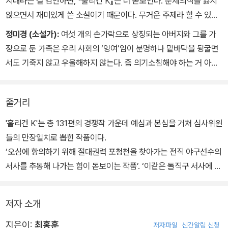
시대라는 걸 감안하면, 『훌리건 K』는 더 돋보인다. 문제의식을 잃지
의 저항 방식을 잘 보여주고 있다.
않으면서 재미있게 쓴 소설이기 때문이다. 무거운 주제라 할 수 있는
지배 권력의 알레고리를 이만큼 유니크하고 흥미진진하게 서술하긴
정미경 (소설가):
여섯 개의 손가락으로 상징되는 아버지와 그를 가
육손투수 K가 훌리건으로 낙인찍히는 과정을 작가는 아들의 목소리
쉽지 않다. 유쾌하고 슬프고 매끈하다.
장으로 둔 가족은 우리 사회의 ‘잉여’임이 분명하나 밑바닥을 뒹굴면
로 유쾌하게 풀어내며 불공정한 사회에서 살아가는 약자들의 대항을
서도 기죽지 않고 우울해하지 않는다. 좀 의기소침해야 하는 거 아
재기발랄하게 이야기속으로 끌고 들어가는 재능을 유감없이 발휘했
냐? 싶은 순간에도 여전히 뻔뻔스러울 만큼 명랑하다. 이 발칙한 생
다.
기에 끌리지 않을 도리가 없다. 이 새로운 버전의 ‘잉여’들이 마침내
줄거리
사랑스럽게 여겨지는 것은, 스스로 포기하지 않는 한 그 누구도 이들
을 패배자라고 부를 수 없기 때문이란 걸 자기만의 글쓰기 방식으로
'훌리건 K'는 총 131편의 경쟁작 가운데 예심과 본심을 거쳐 심사위원
설득해낸 작가의 독창적이고 발랄한 재능 덕분일 것이다.
들의 만장일치로 뽑힌 작품이다.
‘오심에 항의하기 위해 절대권력 포청천을 찾아가는 전직 야구선수의
서사를 추동해 나가는 힘이 돋보이는 작품’. ‘이같은 돌직구 서사에 야
구의 정보와 언어를 비판적 알레고리로 전용하는 재치와 위트의 변화
구가 가세하면서 재미와 설득력을 생산해낸 작품’ ‘이야기꾼으로 성
저자 소개
장할 역량이 돋보이는 작가’ 등의 심사평과 함께 ‘무거운 주제라고 할
수 있는 지배권력의 알레고리를 흥미진진하고 재미있게 풀어낸 소
지은이:
최홍훈
저자파일
신간알림 신청