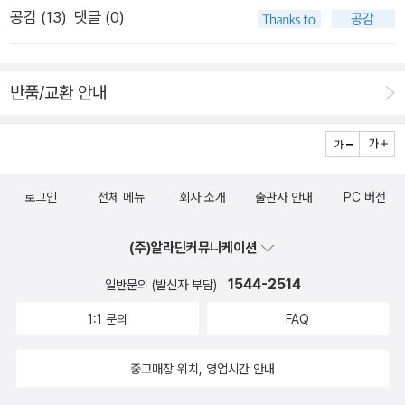
소설이다.
공감 (
13
)
댓글 (0)
내는 판미동에서 나온 소설이라 그런지 역시 영적 통찰력에 집중
을 하고 있는 작품이다. <퓨즈> 역시 미국작가 줄리애나 배곳의
작품이다. 디스토피아 3부작이라고 하는데 이제 2부가 번역된
반품/교환 안내
듯 하다. 버지니아 울프의 <버지니아 울프 단편소설 전
집>이 개정돼 나왔다. 전집이 이렇게 한 권으로 딱 맞아 떨어지
는 줄은 이번에야 알았다. 이 참에 한 번 구해보는것도 좋을 것 같
다. <남과 북>은 BBC 드라마로도 만들어졌다고 하는데, 두께부
로그인
전체 메뉴
회사 소개
출판사 안내
PC 버전
터 두툼하다. 빅토리아 시대의 작가 앨리자베스 클래그헌 개스켈
의 작품이다. 이 작품은 '19세기 영국 산업혁명 시기를 배경으로
(주)알라딘커뮤니케이션
남부의 전통적인 토지 귀족과 북부의 신흥 공장지대 사람들, 그리
1544-2514
고 자본가와 임금노동자들 사이에서 빚어지던 정신적이고 물리
일반문의 (발신자 부담)
적인 갈등을 다각도로 조명' 한다. 이런 역사성과 관련이 있어서
1:1 문의
FAQ
인지 아무 이유없이 사고 싶은 책이다. <스마일리의 사람들>은
<팅커 솔저 테일러 스파이>의 작가 존 르 카레의 작품이다. 역시
중고매장 위치, 영업시간 안내
나 정보기관의 치열한 첩보전을 주제로 한 책이라 흥미진진하다.