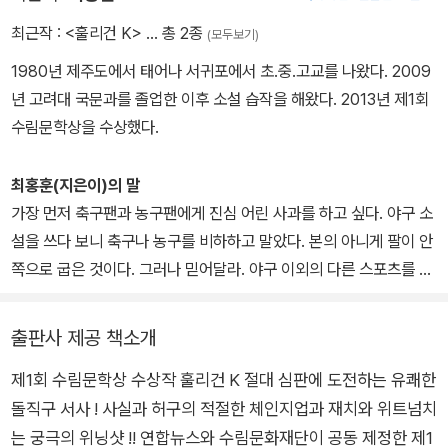
설’이라는 높은 평가를 받았다.
최근작 :
<훌리건 K>
… 총 2종
(모두보기)
'훌리건K'는 절대권력을 가진 심판 '판관 포청천'의 잘못된 판정으로
1980년 제주도에서 태어나 서귀포에서 초.중.고교를 나왔다. 2009
야구선수 생명을 마감한 아버지가 훌리건으로 낙인찍히는 과정을 그
년 고려대 국문과를 졸업한 이후 소설 습작을 해왔다. 2013년 제1회
린다. 작가는 아들의 목소리로 시종일관 유쾌하게 이야기를 풀어내며
수림문학상을 수상했다.
불공정한 사회 속 소시민의 대항을 그려낸다.
명백히 스트라이크 존을 지난 공을 심판인 포청천이 볼로 판정하면서
최홍훈(지은이)의 말
아버지는 고교야구선수 생활을 마감한다. 육손으로 부지런히 투구를
가장 먼저 축구팬과 농구팬에게 진심 어린 사과를 하고 싶다. 야구 소
연습했지만 포청천의 절대권력에 눌려 아버지는 찍 소리도 못한 채
설을 쓰다 보니 축구나 농구를 비하하고 말았다. 본의 아니게 팔이 안
판정을 받아들이고 야구를 그만둔다.
쪽으로 굽은 것이다. 그러나 믿어달라. 야구 이외의 다른 스포츠를 모
포청천의 권위는 절대적이다. 포청천이 죽은 날 프로야구는 물론 동
욕할 의도는 추호도 없었음을. 변명을 늘어놓자면 지난 일 년 동안 나
네야구 시합까지 송두리째 취소되고 시민들은 야구가 죽은 것처럼 서
는 (소설가 지망생이기 이전에) 매주 토요일 오전에 공을 차는 조기
글픈 하루를 보낸다. 포청천의 판정에는 아무도 항의할 수 없고 항의
출판사 제공 책소개
축구인이자 NBA 기사를 수시로 클릭하는 농구팬이었다. 그러니 제
했다간 훌리건 블랙리스트에 올라 가족까지 야구장 출입이 금지된다.
제1회 수림문학상 수상작 훌리건 K 절대 심판에 도전하는 유쾌한
발 축구공이나 농구공을 나에게 던지지 마시길(차라리 이 책 『훌리건
12년이 지나 서른 살이 된 아버지는 손가락 하나가 잘려나가는 악몽
돌직구 서사 ! 사실과 허구의 적절한 체인지업과 재치와 위트넘치
K』를 사서 던져달라)!
에 시달리다가 ‘운동권의 전설’이었던 연인의 충고를 받아들여 뒤늦
는 궁극의 위닝샷 !! 연합뉴스와 수림문화재단이 공동 제정한 제1
은 항소를 결심한다. 그러나 오심에 대한 증언을 바라고 찾아간 옛 동