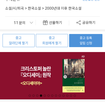
소설/시/희곡
>
한국소설
>
2000년대 이후 한국소설
선물하기
공유하기
중고
중고
중고 등록
알라딘에 팔기
회원에게 팔기
알림 신청