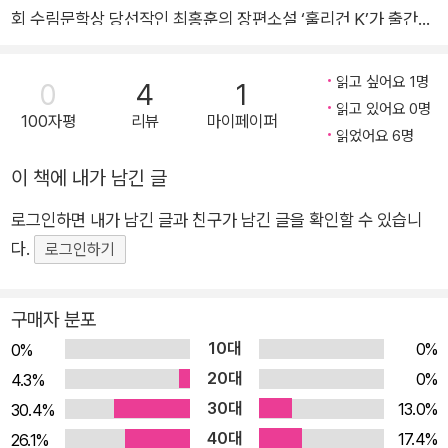
료들은 육손으로 던지는 그의 공에 불온한 기운이 있었다면서 오히려
회 수림문학상 당선작인 최홍훈의 장편소설 ‘훌리건 K’가 출간됐
아버지를 탓한다.
다. 훌리건 K는 20년전 고교야구 시합에서 있었던 오심에 항의
피켓시위부터 할 생각에 야구장을 찾은 아버지는 포청천의 계속되는
하기 위해 야구계의 절대권력 국민심판 ‘포청천’에게 찾아가 대항
읽고 싶어요 1명
0
4
1
오심에 분개해 벌떡 일어서지만 이의를 제기하지 않는 선수와 관중
하다가 1급 훌리건으로 낙인찍힌 전직 야구선수의 파란만장한 분
읽고 있어요 0명
100자평
리뷰
마이페이퍼
속에서 혼자 기립해 박수를 친다.
투기다. 작가는 절대권력이 군림하는 야구계를 한국사회의 축소
읽었어요 6명
아버지는 어렵사리 포청천에게 직접 항소하는 데는 성공하지만 판관
판으로 설정해 사회 곳곳에서 벌어지는 불공정을 신랄하게 풍자
이 책에 내가 남긴 글
모독죄를 언도받고 1급 훌리건이 된다. 아버지 때문에 가족 전부가 연
하면서 야구에 대한 정보와 언어를 가는 붓으로 세밀화를 그리듯
좌제로 야구장도 못가고 아들은 학교에서 발야구도 못하는 처지가 되
로그인하면 내가 남긴 글과 친구가 남긴 글을 확인할 수 있습니
재치와 위트가 넘치는 섬세한 문체로 그려낸다. 소설은 훌리건이
지만 아버지는 끝까지 '비전향 훌리건'으로 남는 길을 택한다.
다.
아닌 야구에 관한 이야기로 시작되지만 작가는 소수자들에 대한
로그인하기
지배세력의 차별을 시종일관 뚝심있고 도발적으로 문제삼고 있
다. 차별받는 소수자의 중심에 육손투수 K가 우뚝 서 있다. 절대
구매자 분포
권력이라는 지배체제를 유지하기 위해 국민심판 ‘포청천’의 의도
10대
0%
0%
적이면서 정치적인 오심으로 야구 선수 생명을 마감한 아버지 훌
20대
0%
4.3%
리건 K의 굴곡진 삶을 통해 시민사회를 위협하는 요소를 없애려
30대
13.0%
30.4%
는 소수자들의 저항 방식을 잘 보여주고 있다. 육손투수 K가 훌리
40대
17.4%
26.1%