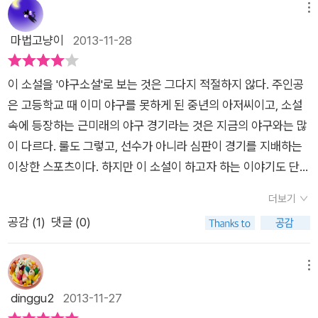
메뉴
마법고냥이
2013-11-28
이 소설을 '야구소설'로 보는 것은 그다지 적절하지 않다. 주인공
은 고등학교 때 이미 야구를 못하게 된 중년의 아저씨이고, 소설
속에 등장하는 근미래의 야구 경기라는 것은 지금의 야구와는 많
이 다르다. 룰도 그렇고, 선수가 아니라 심판이 경기를 지배하는
이상한 스포츠이다. 하지만 이 소설이 하고자 하는 이야기도 단순
히 '야구' 이야기는 아닌 듯하다. 그래서 이 소설은 야구팬보다는
더보기
야구를 잘 모르는 독자들에게 더 재미있게 읽힐지도 모른다는 생
공감 (
1
)
댓글 (0)
각이 들었다. '야구가 죽었다'라는, 야구팬의 심장에 빈볼을 던지
는 듯한 충격적인 문장으로 시작하는 <훌리건 K>의 줄거리는
간단하다. 배경은 가까운 미래. 고등학교 때 스트라이크를 볼로
메뉴
판정받아 선수 생활을 그만두고 오랫동안 악몽에 시달리던 한 육
dinggu2
2013-11-27
손 투수가 당시의 야구 심판이자 현재 절대권력을 쥐고 있는 판관