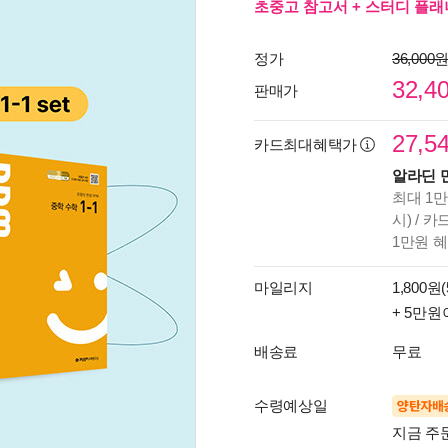
초중고 참고서 + 스터디 플래너
정가
36,000
32,4
판매가
27,5
카드최대혜택가
알라딘 
최대 1만
시) / 
1만원 
마일리지
1,800원(
+ 5만원
배송료
무료
수령예상일
양탄자배
지금 주