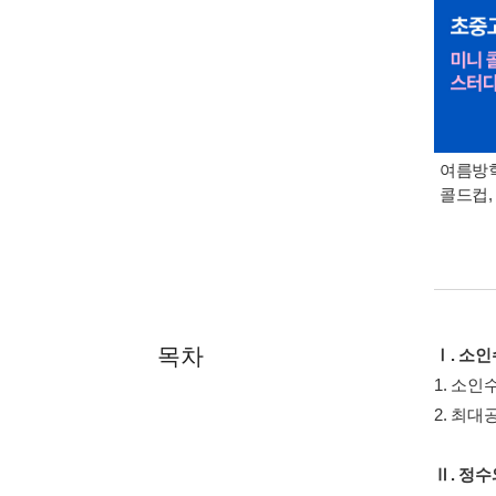
여름방학
콜드컵,
목차
Ⅰ. 소
1. 소인
2. 최
Ⅱ. 정