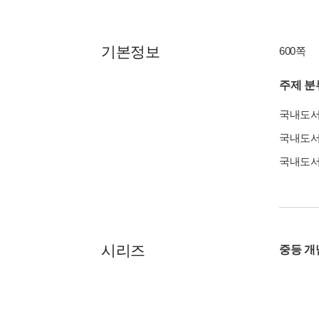
기본정보
600쪽
주제 분
국내도
국내도
국내도
시리즈
중등 개념