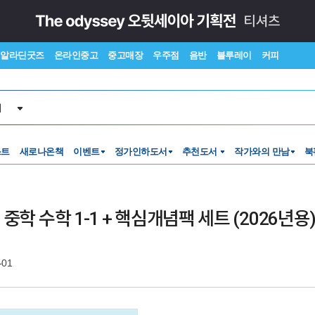
알라딘굿즈
온라인중고
중고매장
우주점
음반
블루레이
커피
서
스트
새로나온책
이벤트
정가인하도서
추천도서
작가와의 만남
북
 중학 수학 1-1 + 핵심개념팩 세트 (2026년용
-01