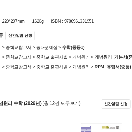
220*297mm
1620g
ISBN : 9788961331951
류
신간알림 신청
서
>
중학교참고서
>
중1-문제집
>
수학(중등1)
서
>
중학교참고서
>
중학교 출판사별
>
개념원리
>
개념원리_기본서(중
서
>
중학교참고서
>
중학교 출판사별
>
개념원리
>
RPM_유형서(중등)
원리 수학 (2026년)
(총 12권 모두보기)
신간알림 신청