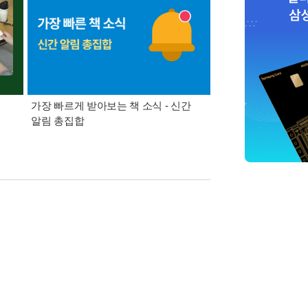
가장 빠르게 받아보는 책 소식 - 신간
경기컬처패스 1만원 
알림 총집합