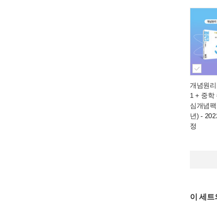
개념원리 
1 + 중학 
심개념팩 
년)
- 20
정
이 세트