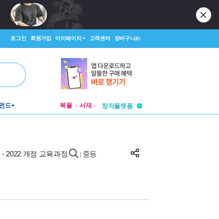
로그인
회원가입
마이페이지
고객센터
장바구니
(0)
투비컨티뉴드
펀드
북플
서재
창작플랫폼
투비컨티뉴드
)
- 2022 개정 교육과정
중등
|