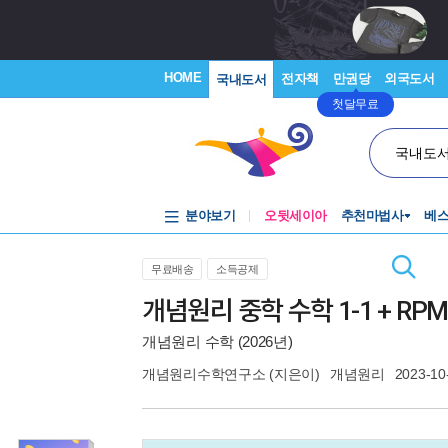
HOME
전자책
만권당
외국도서
국내도서
첫달무료
국내도
분야보기
오뒷세이아
추천마법사
베
무료배송
소득공제
개념원리 중학 수학 1-1 + RPM
개념원리 수학 (2026년)
개념원리수학연구소
(지은이)
개념원리
2023-10